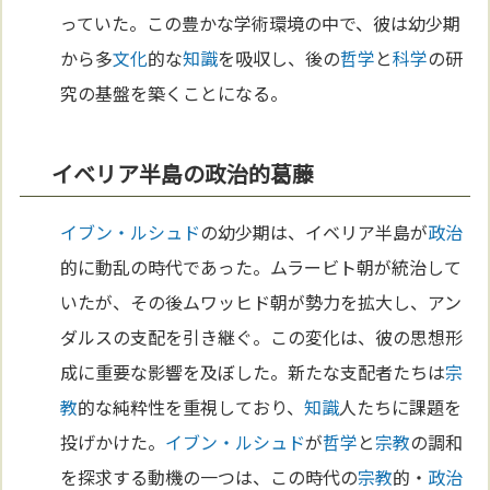
っていた。この豊かな学術環境の中で、彼は幼少期
から多
文化
的な
知識
を吸収し、後の
哲学
と
科学
の研
究の基盤を築くことになる。
イベリア半島の政治的葛藤
イブン・ルシュド
の幼少期は、イベリア半島が
政治
的に動乱の時代であった。ムラービト朝が統治して
いたが、その後ムワッヒド朝が勢力を拡大し、アン
ダルスの支配を引き継ぐ。この変化は、彼の思想形
成に重要な影響を及ぼした。新たな支配者たちは
宗
教
的な純粋性を重視しており、
知識
人たちに課題を
投げかけた。
イブン・ルシュド
が
哲学
と
宗教
の調和
を探求する動機の一つは、この時代の
宗教
的・
政治