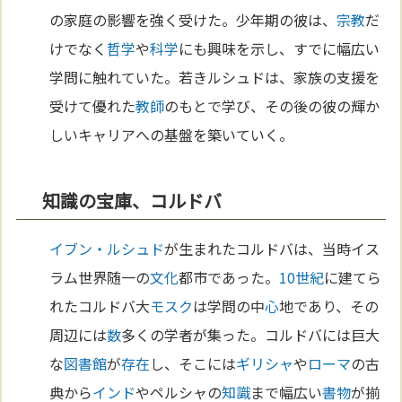
の家庭の影響を強く受けた。少年期の彼は、
宗教
だ
けでなく
哲学
や
科学
にも興味を示し、すでに幅広い
学問に触れていた。若きルシュドは、家族の支援を
受けて優れた
教師
のもとで学び、その後の彼の輝か
しいキャリアへの基盤を築いていく。
知識の宝庫、コルドバ
イブン・ルシュド
が生まれたコルドバは、当時イス
ラム世界随一の
文化
都市であった。
10世紀
に建てら
れたコルドバ大
モスク
は学問の中
心
地であり、その
周辺には
数
多くの学者が集った。コルドバには巨大
な
図書館
が
存在
し、そこには
ギリシャ
や
ローマ
の古
典から
インド
やペルシャの
知識
まで幅広い
書物
が揃