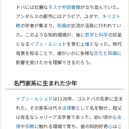
ドバには壮麗な
モスク
や
図書館
が立ち並んでいた。
アンダルスの都市にはアラビア、ユダヤ、
キリスト
教
の学者が集まり、
知識
の交流が活発に行われてい
た。このような知的環境が、後に
哲学
と
科学
の巨星
となる
イブン・ルシュド
を育む
土壌
となった。時代
背景を知ることで、彼がいかに多様な
文化
と
知識
に
影響を受けたかを理解できるだろう。
名門家系に生まれた少年
イブン・ルシュド
は1126年、コルドバの名家に生ま
れた。その家系は代々
法律
家として名を馳せ、祖父
は有名なシャリーア法学者であった。幼い頃から
法
律
や
宗教
に触れる環境で育ち、彼の知的好奇
心
はこ