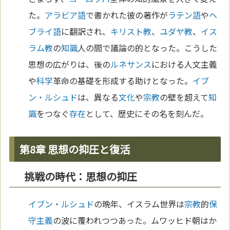
た。
アラビア語
で書かれた彼の著作が
ラテン語
や
ヘ
ブライ語
に翻訳され、
キリスト教
、
ユダヤ教
、
イス
ラム教
の
知識
人の間で議論の的となった。こうした
思想の広がりは、後の
ルネサンス
における人文主義
や
科学
革命の基礎を形成する助けとなった。
イブ
ン・ルシュド
は、異なる
文化
や
宗教
の壁を超えて
知
識
をつなぐ
存在
として、歴史にその名を刻んだ。
第8章 思想の抑圧と復活
挑戦の時代：思想の抑圧
イブン・ルシュド
の晩年、イスラム世界は
宗教
的
保
守主義
の波に覆われつつあった。ムワッヒド朝はか