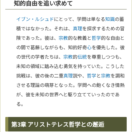
知的自由を追い求めて
イブン・ルシュド
にとって、学問は単なる
知識
の蓄
積ではなかった。それは、
真理
を探求するための冒
険であった。彼は、
宗教
的な教義と
哲学
的な自由と
の間で葛藤しながらも、知的好奇
心
を優先した。彼
の世代の学者たちは、
宗教
的
伝統
を尊重しつつも、
未知の領域に踏み込む勇気を持っていた。こうした
挑戦は、彼の後の二重
真理
説や、
哲学
と
宗教
を調和
させる理論の萌芽となった。学問への飽くなき情熱
が、彼を未知の世界へと駆り立てていったのであ
る。
第3章 アリストテレス哲学との邂逅