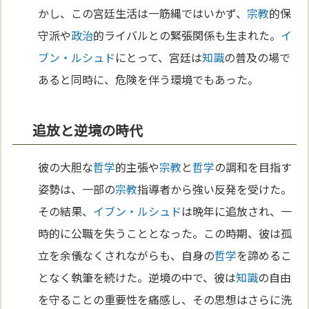
かし、この宮廷生活は一筋縄ではいかず、
宗教
的保
守派や
政治
的ライバルとの緊張関係も生まれた。
イ
ブン・ルシュド
にとって、宮廷は
知識
の普及の場で
あると同時に、危険を伴う環境でもあった。
追放と逆境の時代
彼の大胆な
哲学
的主張や
宗教
と
哲学
の調和を目指す
姿勢は、一部の
宗教
指導者から強い反発を受けた。
その結果、
イブン・ルシュド
は晩年に追放され、一
時的に公職を失うこととなった。この時期、彼は孤
立を余儀なくされながらも、自身の
哲学
を諦めるこ
となく執筆を続けた。逆境の中で、彼は
知識
の自由
を守ることの重要性を痛感し、その思想はさらに洗