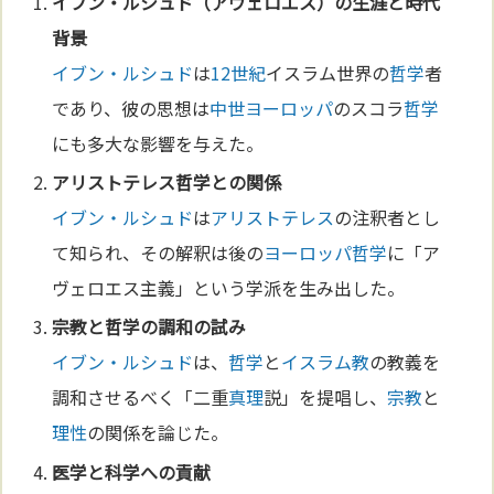
イブン・ルシュド
（アヴェロエス）の生涯と時代
背景
イブン・ルシュド
は
12世紀
イスラム世界の
哲学
者
であり、彼の思想は
中世
ヨーロッパ
のスコラ
哲学
にも多大な影響を与えた。
アリストテレス
哲学
との関係
イブン・ルシュド
は
アリストテレス
の注釈者とし
て知られ、その解釈は後の
ヨーロッパ
哲学
に「ア
ヴェロエス主義」という学派を生み出した。
宗教
と
哲学
の調和の試み
イブン・ルシュド
は、
哲学
と
イスラム教
の教義を
調和させるべく「二重
真理
説」を提唱し、
宗教
と
理性
の関係を論じた。
医学
と
科学
への貢献