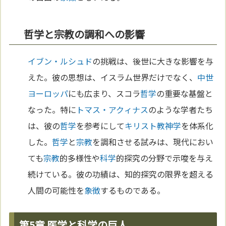
哲学と宗教の調和への影響
イブン・ルシュド
の挑戦は、後世に大きな影響を与
えた。彼の思想は、イスラム世界だけでなく、
中世
ヨーロッパ
にも広まり、スコラ
哲学
の重要な基盤と
なった。特に
トマス・アクィナス
のような学者たち
は、彼の
哲学
を参考にして
キリスト教
神学
を体系化
した。
哲学
と
宗教
を調和させる試みは、現代におい
ても
宗教
的多様性や
科学
的探究の分野で示唆を与え
続けている。彼の功績は、知的探究の限界を超える
人間の可能性を
象徴
するものである。
第5章 医学と科学の巨人