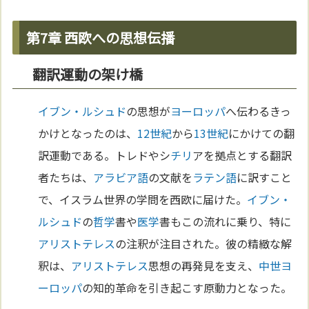
第7章 西欧への思想伝播
翻訳運動の架け橋
イブン・ルシュド
の思想が
ヨーロッパ
へ伝わるきっ
かけとなったのは、
12世紀
から
13世紀
にかけての翻
訳運動である。トレドやシ
チリ
アを拠点とする翻訳
者たちは、
アラビア語
の文献を
ラテン語
に訳すこと
で、イスラム世界の学問を西欧に届けた。
イブン・
ルシュド
の
哲学
書や
医学
書もこの流れに乗り、特に
アリストテレス
の注釈が注目された。彼の精緻な解
釈は、
アリストテレス
思想の再発見を支え、
中世
ヨ
ーロッパ
の知的革命を引き起こす原動力となった。