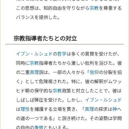
この思想は、知的自由を守りながら
宗教
を尊重する
バランスを提供した。
宗教指導者たちとの対立
イブン・ルシュド
の
哲学
は多くの賞賛を受けたが、
同時に
宗教
指導者たちから激しい批判を浴びた。彼
の二重
真理
説は、一部の人々から「
信仰
の分裂を招
く」として危険視された。特に、彼の解釈がムワッ
ヒド朝の保守的な
宗教
政策と対立したことで、彼は
しばしば弾圧を受けた。しかし、
イブン・ルシュド
は
理性
を擁護する立場を貫き、「
真理
の探求は
神
へ
の道の一つである」と説き続けた。その姿勢は学問
の自由の
象徴
ともいえる。