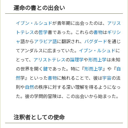
運命の書との出会い
イブン・ルシュド
が青年期に出会ったのは、
アリス
トテレス
の
哲学
書であった。これらの
書物
は
ギリシ
ャ
語から
アラビア語
に翻訳され、
バグダード
を通じ
てアンダルスに広まっていた。
イブン・ルシュド
に
とって、
アリストテレス
の
論理学
や
形而上学
は未知
の世界を開く
鍵
であった。特に『
形而上学
』や『
自
然
学』といった
書物
に触れることで、彼は
宇宙
の法
則や
自然
の秩序に対する深い理解を得るようになっ
た。彼の学問的冒険は、この出会いから始まった。
注釈者としての使命