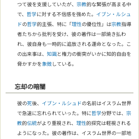
つて彼を支援していたが、
宗教
的な緊張が高まる中
で、
哲学
に対する不信感を強めた。
イブン・ルシュ
ド
の
哲学
的主張、特に「
理性
の優位性」は
宗教
指導
者たちから批判を受け、彼の著作は一部焼き払わ
れ、彼自身も一時的に追放される運命となった。こ
の出来事は、
知識
と権力の衝突がいかに知的自由を
脅かすかを
象徴
している。
忘却の暗闇
彼の
死
後、
イブン・ルシュド
の名前はイスラム世界
で急速に忘れられていった。特に
哲学
分野では、
宗
教
的
伝統
がより重視され、
理性
的探究は軽視される
ようになった。彼の著作は、イスラム世界の一部地