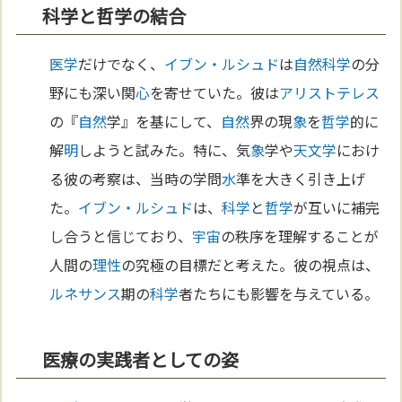
科学と哲学の結合
医学
だけでなく、
イブン・ルシュド
は
自然科学
の分
野にも深い関
心
を寄せていた。彼は
アリストテレス
の『
自然
学』を基にして、
自然
界の現
象
を
哲学
的に
解
明
しようと試みた。特に、気
象
学や
天文学
におけ
る彼の考察は、当時の学問
水
準を大きく引き上げ
た。
イブン・ルシュド
は、
科学
と
哲学
が互いに補完
し合うと信じており、
宇宙
の秩序を理解することが
人間の
理性
の究極の目標だと考えた。彼の視点は、
ルネサンス
期の
科学
者たちにも影響を与えている。
医療の実践者としての姿