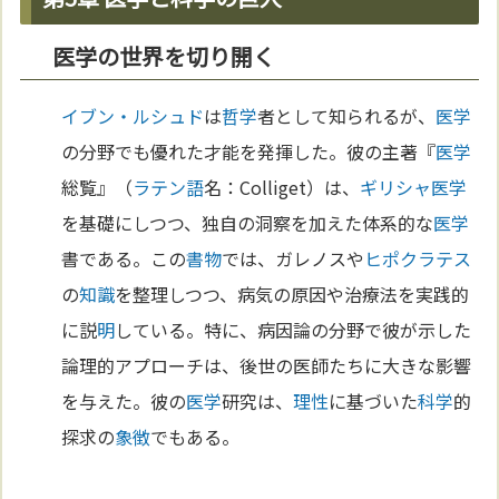
医学の世界を切り開く
イブン・ルシュド
は
哲学
者として知られるが、
医学
の分野でも優れた才能を発揮した。彼の主著『
医学
総覧』（
ラテン語
名：Colliget）は、
ギリシャ
医学
を基礎にしつつ、独自の洞察を加えた体系的な
医学
書である。この
書物
では、ガレノスや
ヒポクラテス
の
知識
を整理しつつ、病気の原因や治療法を実践的
に説
明
している。特に、病因論の分野で彼が示した
論理的アプローチは、後世の医師たちに大きな影響
を与えた。彼の
医学
研究は、
理性
に基づいた
科学
的
探求の
象徴
でもある。