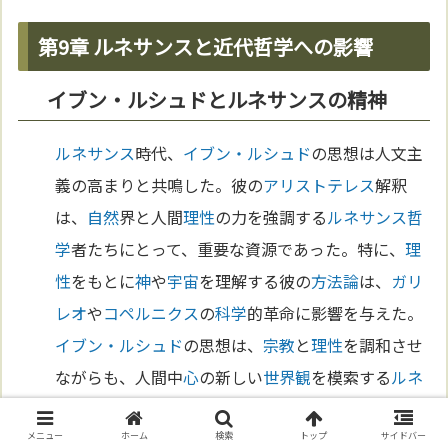
第9章 ルネサンスと近代哲学への影響
イブン・ルシュドとルネサンスの精神
ルネサンス
時代、
イブン・ルシュド
の思想は人文主
義の高まりと共鳴した。彼の
アリストテレス
解釈
は、
自然
界と人間
理性
の力を強調する
ルネサンス
哲
学
者たちにとって、重要な資源であった。特に、
理
性
をもとに
神
や
宇宙
を理解する彼の
方法論
は、
ガリ
レオ
や
コペルニクス
の
科学
的革命に影響を与えた。
イブン・ルシュド
の思想は、
宗教
と
理性
を調和させ
ながらも、人間中
心
の新しい
世界観
を模索する
ルネ
サンス
の
精神
に大きな足跡を残した。
メニュー
ホーム
検索
トップ
サイドバー