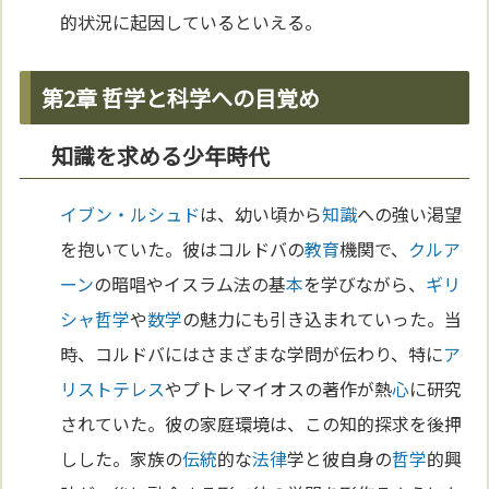
的状況に起因しているといえる。
第2章 哲学と科学への目覚め
知識を求める少年時代
イブン・ルシュド
は、幼い頃から
知識
への強い渇望
を抱いていた。彼はコルドバの
教育
機関で、
クルア
ーン
の暗唱やイスラム法の基
本
を学びながら、
ギリ
シャ
哲学
や
数学
の魅力にも引き込まれていった。当
時、コルドバにはさまざまな学問が伝わり、特に
ア
リストテレス
やプトレマイオスの著作が熱
心
に研究
されていた。彼の家庭環境は、この知的探求を後押
しした。家族の
伝統
的な
法律
学と彼自身の
哲学
的興