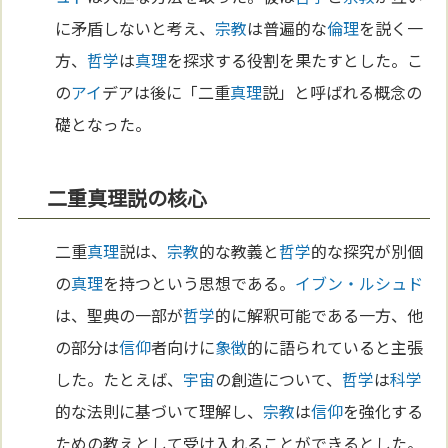
に矛盾しないと考え、
宗教
は普遍的な
倫理
を説く一
方、
哲学
は
真理
を探求する役割を果たすとした。こ
の
アイ
デアは後に「二重
真理
説」と呼ばれる概念の
礎となった。
二重真理説の核心
二重
真理
説は、
宗教
的な教義と
哲学
的な探究が別個
の
真理
を持つという思想である。
イブン・ルシュド
は、聖典の一部が
哲学
的に解釈可能である一方、他
の部分は
信仰
者向けに
象徴
的に語られていると主張
した。たとえば、
宇宙
の創造について、
哲学
は
科学
的な法則に基づいて理解し、
宗教
は
信仰
を強化する
ための教えとして受け入れることができるとした。