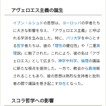
アヴェロエス主義の誕生
イブン・ルシュド
の思想は、
ヨーロッパ
の学者たち
に大きな影響を与え、「アヴェロエス主義」と呼ば
れる学派を生み出した。特に、
パリ
大学
を中
心
とす
る
哲学
者たちは、彼の「
理性
の優位性」や「二重
真
理
説」に魅了された。これにより、彼の名は「アヴ
ェロエス」として広まり、
神学
や
科学
、
倫理
の議論
に新たな視点を提供した。一方で、教会から
異端
視
されることもあり、彼の思想は熱烈な支持者と批判
者の間で議論を巻き起こす
存在
となった。
スコラ哲学への影響