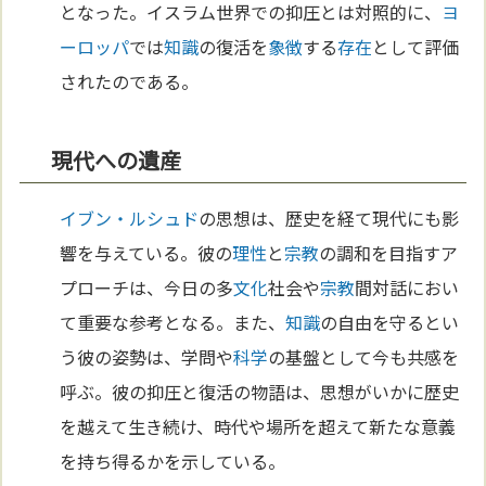
となった。イスラム世界での抑圧とは対照的に、
ヨ
ーロッパ
では
知識
の復活を
象徴
する
存在
として評価
されたのである。
現代への遺産
イブン・ルシュド
の思想は、歴史を経て現代にも影
響を与えている。彼の
理性
と
宗教
の調和を目指すア
プローチは、今日の多
文化
社会や
宗教
間対話におい
て重要な参考となる。また、
知識
の自由を守るとい
う彼の姿勢は、学問や
科学
の基盤として今も共感を
呼ぶ。彼の抑圧と復活の物語は、思想がいかに歴史
を越えて生き続け、時代や場所を超えて新たな意義
を持ち得るかを示している。