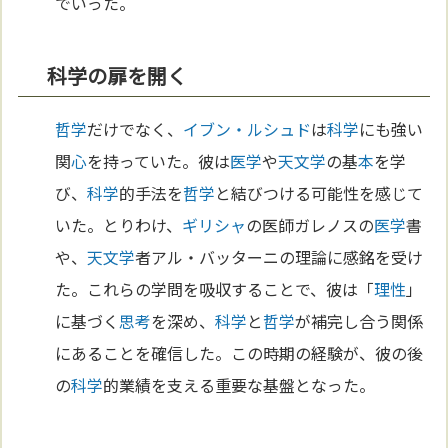
でいった。
科学の扉を開く
哲学
だけでなく、
イブン・ルシュド
は
科学
にも強い
関
心
を持っていた。彼は
医学
や
天文学
の基
本
を学
び、
科学
的手法を
哲学
と結びつける可能性を感じて
いた。とりわけ、
ギリシャ
の医師ガレノスの
医学
書
や、
天文学
者アル・バッターニの理論に感銘を受け
た。これらの学問を吸収することで、彼は「
理性
」
に基づく
思考
を深め、
科学
と
哲学
が補完し合う関係
にあることを確信した。この時期の経験が、彼の後
の
科学
的業績を支える重要な基盤となった。