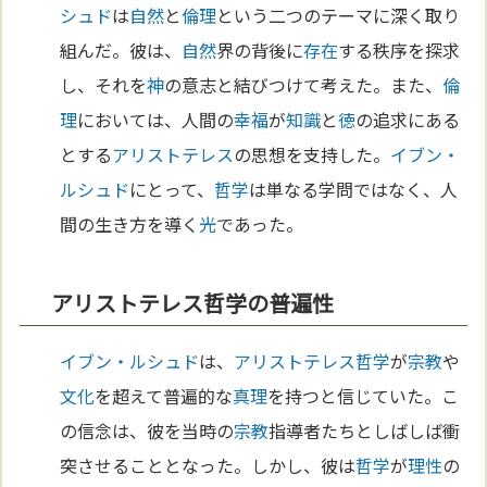
シュド
は
自然
と
倫理
という二つのテーマに深く取り
組んだ。彼は、
自然
界の背後に
存在
する秩序を探求
し、それを
神
の意志と結びつけて考えた。また、
倫
理
においては、人間の
幸福
が
知識
と
徳
の追求にある
とする
アリストテレス
の思想を支持した。
イブン・
ルシュド
にとって、
哲学
は単なる学問ではなく、人
間の生き方を導く
光
であった。
アリストテレス哲学の普遍性
イブン・ルシュド
は、
アリストテレス
哲学
が
宗教
や
文化
を超えて普遍的な
真理
を持つと信じていた。こ
の信念は、彼を当時の
宗教
指導者たちとしばしば衝
突させることとなった。しかし、彼は
哲学
が
理性
の