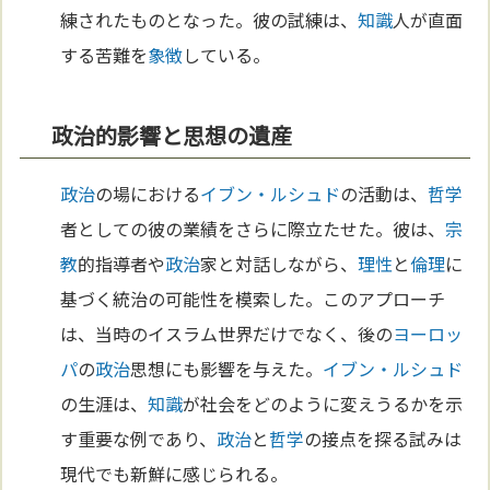
練されたものとなった。彼の試練は、
知識
人が直面
する苦難を
象徴
している。
政治的影響と思想の遺産
政治
の場における
イブン・ルシュド
の活動は、
哲学
者としての彼の業績をさらに際立たせた。彼は、
宗
教
的指導者や
政治
家と対話しながら、
理性
と
倫理
に
基づく統治の可能性を模索した。このアプローチ
は、当時のイスラム世界だけでなく、後の
ヨーロッ
パ
の
政治
思想にも影響を与えた。
イブン・ルシュド
の生涯は、
知識
が社会をどのように変えうるかを示
す重要な例であり、
政治
と
哲学
の接点を探る試みは
現代でも新鮮に感じられる。