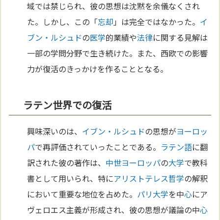
域では禁じられ、彼の思想は沈黙を余儀なくされ
た。しかし、この「
忘却
」は完全ではなかった。
イ
ブン・ルシュド
の
医学
的業績や
法律
に関する見解は
一部の学問分野で生き続けた。また、西欧での影響
力が復活のきっかけを作ることとなる。
ラテン世界での復活
興味深いのは、
イブン・ルシュド
の思想が
ヨーロッ
パ
で再評価されていったことである。
ラテン語
に翻
訳された彼の著作は、
中世
ヨーロッパ
の
大学
で教科
書として用いられ、特に
アリストテレス
哲学
の解釈
において重要な地位を占めた。
パリ
大学
を中
心
にア
ヴェロエス主義が形成され、彼の思想が議論の中
心