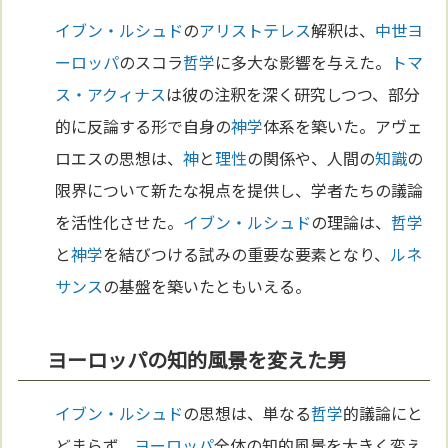
イブン・ルシュド
の
アリストテレス
解釈は、
中世
ヨ
ーロッパ
のスコラ
哲学
に多大な影響を与えた。
トマ
ス・アクィナス
は彼の注釈を深く研究しつつ、部分
的に反論する形で自身の
神学
体系を築いた。アヴェ
ロエスの思想は、
神
と
理性
の関係や、人間の
知識
の
限界について新たな視点を提供し、学者たちの議論
を活性化させた。
イブン・ルシュド
の理論は、
哲学
と
神学
を結びつける試みの重要な要素となり、
ルネ
サンス
の基盤を築いたともいえる。
ヨーロッパの知的風景を変えた男
イブン・ルシュド
の思想は、単なる
哲学
的議論にと
どまらず、
ヨーロッパ
全体の知的風景を大きく変え