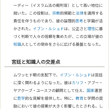
ーディー（イスラム法の裁判官）として高い地位に
就いた。この役割は、
宗教
的規範と
法律
を適用する
責任を伴うものであり、彼の論理的
思考
と学識が活
かされた。
イブン・ルシュド
は、公正さと
理性
に基
づく判断で人々の信頼を集めたが、この立場が彼の
知識
人としての使命をさらに広げる基盤となった。
宮廷と知識人の交差点
ムワッヒド朝の支配下で、
イブン・ルシュド
は宮廷
に深く関わるようになった。彼は
カリフ
・アブー・
ヤアクーブ・ユースフの顧問として仕え、
国家
運営
に
哲学
的な見解を提供した。特に、
教育
と学問の奨
励において彼の提案が大きく影響したとされる。し