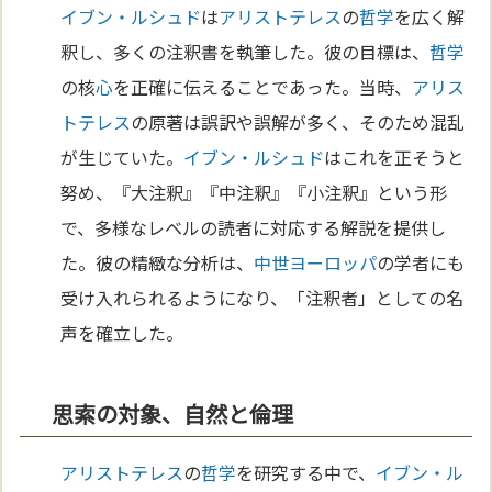
イブン・ルシュド
は
アリストテレス
の
哲学
を広く解
釈し、多くの注釈書を執筆した。彼の目標は、
哲学
の核
心
を正確に伝えることであった。当時、
アリス
トテレス
の原著は誤訳や誤解が多く、そのため混乱
が生じていた。
イブン・ルシュド
はこれを正そうと
努め、『大注釈』『中注釈』『小注釈』という形
で、多様なレベルの読者に対応する解説を提供し
た。彼の精緻な分析は、
中世
ヨーロッパ
の学者にも
受け入れられるようになり、「注釈者」としての名
声を確立した。
思索の対象、自然と倫理
アリストテレス
の
哲学
を研究する中で、
イブン・ル