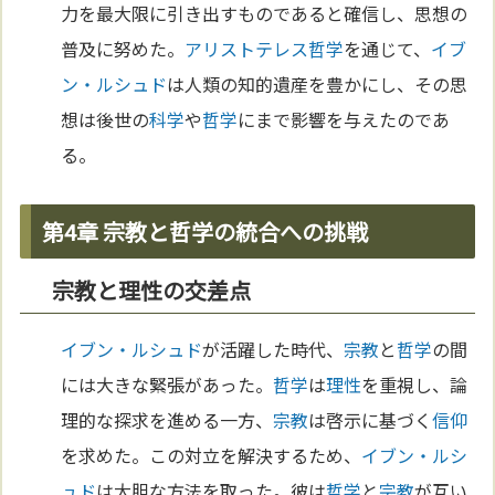
力を最大限に引き出すものであると確信し、思想の
普及に努めた。
アリストテレス
哲学
を通じて、
イブ
ン・ルシュド
は人類の知的遺産を豊かにし、その思
想は後世の
科学
や
哲学
にまで影響を与えたのであ
る。
第4章 宗教と哲学の統合への挑戦
宗教と理性の交差点
イブン・ルシュド
が活躍した時代、
宗教
と
哲学
の間
には大きな緊張があった。
哲学
は
理性
を重視し、論
理的な探求を進める一方、
宗教
は啓示に基づく
信仰
を求めた。この対立を解決するため、
イブン・ルシ
ュド
は大胆な方法を取った。彼は
哲学
と
宗教
が互い