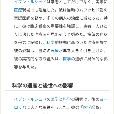
イブン・ルシュド
は学者としてだけでなく、実際に
医療
現場でも活躍した。彼は当時のムワッヒド朝の
宮廷医師を務め、多くの病人の治療に当たった。特
に、彼は臨床観察の重要性を強調し、患者一人ひと
りに適した治療法を見出そうと努めた。病気の症状
を丹念に記録し、
科学
的根拠に基づいた治療を施す
彼の姿勢は、当時の
医療
水
準を大きく引き上げた。
彼の実践的な取り組みは、
医学
の進歩に具体的な影
響を与えた。
科学の遺産と後世への影響
イブン・ルシュド
の
医学
と
科学
の研究は、後の
ヨー
ロッパ
に大きな影響を与えた。彼の『
医学
総覧』