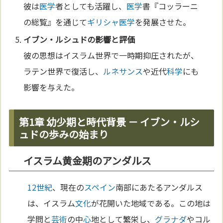
彼は
医学
者としても活躍し、
医学
書『コッラーニ
の総覧』を通じて
ギリシャ
医学
を発展させた。
イブン・ルシュド
の影響と評価
彼の思想はイスラム世界で一時期抑圧されたが、
ラテン世界で復活し、
ルネサンス
や近代
科学
にも
影響を与えた。
第1章 幼少期と時代背景 － イブン・ルシ
ュドの歩みの始まり
イスラム黄金期のアンダルス
12世紀
、現在の
スペイン
南部にあたるアンダルス
は、イスラム
文化
が花開いた地域である。この地は
学問と
芸術
の中
心
地として繁栄し、
グラナダ
やコル