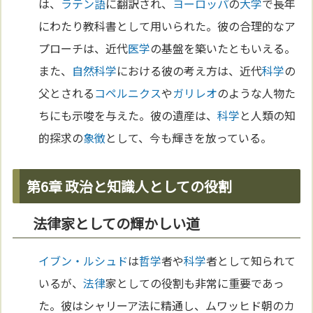
は、
ラテン語
に翻訳され、
ヨーロッパ
の
大学
で長年
にわたり教科書として用いられた。彼の合理的なア
プローチは、近代
医学
の基盤を築いたともいえる。
また、
自然科学
における彼の考え方は、近代
科学
の
父とされる
コペルニクス
や
ガリレオ
のような人物た
ちにも示唆を与えた。彼の遺産は、
科学
と人類の知
的探求の
象徴
として、今も輝きを放っている。
第6章 政治と知識人としての役割
法律家としての輝かしい道
イブン・ルシュド
は
哲学
者や
科学
者として知られて
いるが、
法律
家としての役割も非常に重要であっ
た。彼はシャリーア法に精通し、ムワッヒド朝のカ