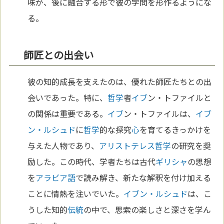
味が、後に融合する形で彼の学問を形作るようにな
る。
師匠との出会い
彼の知的成長を支えたのは、優れた師匠たちとの出
会いであった。特に、
哲学
者
イブ
ン・トファイルと
の関係は重要である。
イブ
ン・トファイルは、
イブ
ン・ルシュド
に
哲学
的な探究
心
を育てるきっかけを
与えた人物であり、
アリストテレス
哲学
の研究を奨
励した。この時代、学者たちは古代
ギリシャ
の思想
を
アラビア語
で読み解き、新たな解釈を付け加える
ことに情熱を注いでいた。
イブン・ルシュド
は、こ
うした知的
伝統
の中で、思索の楽しさと深さを学ん