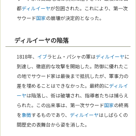
都
ディルイーヤ
が包囲された。これにより、第一次
サウード
国家
の崩壊が決定的となった。
ディルイーヤの陥落
1818年、
イブ
ラヒム・パシャの軍は
ディルイーヤ
に
到達し、徹底的な攻撃を開始した。防御に優れたこ
の地でサウード家は最後まで抵抗したが、軍事力の
差を埋めることはできなかった。最終的に
ディルイ
ーヤ
は陥落し、街は破壊され、指導者たちは捕らえ
られた。この出来事は、第一次サウード
国家
の終焉
を
象徴
するものであり、
ディルイーヤ
はしばらくの
間歴史の表舞台から姿を消した。