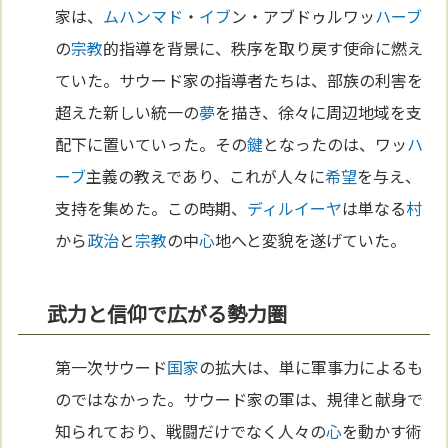
家は、
ムハンマド
・
イブ
ン・アブドゥルワッ
ハーブ
の
宗教
的指導を背景に、秩序を取り戻す使命に燃え
ていた。サウード家の指導者たちは、部族の利害を
超えた新しい統一の
夢
を描き、徐々に周辺地域を支
配下に置いていった。その
鍵
となったのは、ワッ
ハ
ーブ
主義の教えであり、これが人々に
希望
を与え、
支持を集めた。この時期、
ディルイーヤ
は単なる
村
から
政治
と
宗教
の中
心
地へと変貌を遂げていた。
武力と信仰で広がる勢力圏
第一次サウード
国家
の拡大は、単に軍事力によるも
のではなかった。サウード家の軍は、規律と献身で
知られており、戦闘だけでなく人々の
心
を動かす術