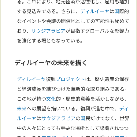
る。これにより、地元経済が活性化し、雇用も増加
する見込みである。さらに、
ディルイーヤ
は
国
際的
なイベントや会議の開催地としての可能性も秘めて
おり、
サウジアラビア
が目指すグローバルな影響力
を強化する場ともなっている。
ディルイーヤの未来を描く
ディルイーヤ
復興
プロジェクト
は、歴史遺産の保存
と経済成長を結びつけた革新的な取り組みである。
この地が持つ
文化
的・歴史的意義を活かしながら、
未来
への展望を描いている。復興が進む中で、
ディ
ルイーヤ
は
サウジアラビア
の
国
民だけでなく、世界
中の人々にとっても重要な場所として認識されつつ