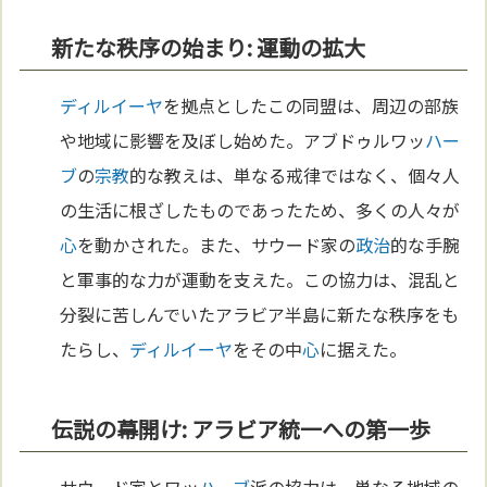
新たな秩序の始まり: 運動の拡大
ディルイーヤ
を拠点としたこの同盟は、周辺の部族
や地域に影響を及ぼし始めた。アブドゥルワッ
ハー
ブ
の
宗教
的な教えは、単なる戒律ではなく、個々人
の生活に根ざしたものであったため、多くの人々が
心
を動かされた。また、サウード家の
政治
的な手腕
と軍事的な力が運動を支えた。この協力は、混乱と
分裂に苦しんでいたアラビア半島に新たな秩序をも
たらし、
ディルイーヤ
をその中
心
に据えた。
伝説の幕開け: アラビア統一への第一歩