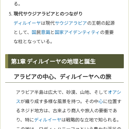
る。
現代
サウジアラビア
とのつながり
ディルイーヤ
は現代
サウジアラビア
の王朝の起源
として、
国
民
意識
と
国家
アイデンティティ
の重要
な柱となっている。
第1章 ディルイーヤの地理と誕生
アラビアの中心、ディルイーヤへの旅
アラビア半島は広大で、砂漠、山地、そして
オアシ
ス
が織り成す多様な風景を持つ。その中
心
に位置す
るネジド地方は、古来より商人や旅人の要衝であ
り、特に
ディルイーヤ
は戦略的な立地で知られる。
この地は、ワディ・ハニーファという豊かな渓谷の