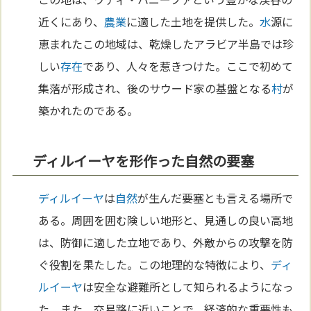
近くにあり、
農業
に適した土地を提供した。
水
源に
恵まれたこの地域は、乾燥したアラビア半島では珍
しい
存在
であり、人々を惹きつけた。ここで初めて
集落が形成され、後のサウード家の基盤となる
村
が
築かれたのである。
ディルイーヤを形作った自然の要塞
ディルイーヤ
は
自然
が生んだ要塞とも言える場所で
ある。周囲を囲む険しい地形と、見通しの良い高地
は、防御に適した立地であり、外敵からの攻撃を防
ぐ役割を果たした。この地理的な特徴により、
ディ
ルイーヤ
は安全な避難所として知られるようになっ
た。また、交易路に近いことで、経済的な重要性も