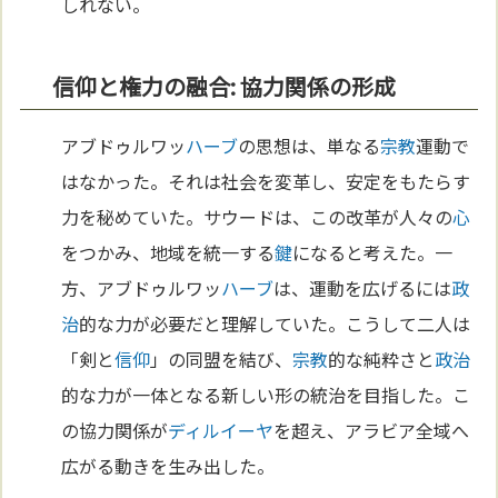
しれない。
信仰と権力の融合: 協力関係の形成
アブドゥルワッ
ハーブ
の思想は、単なる
宗教
運動で
はなかった。それは社会を変革し、安定をもたらす
力を秘めていた。サウードは、この改革が人々の
心
をつかみ、地域を統一する
鍵
になると考えた。一
方、アブドゥルワッ
ハーブ
は、運動を広げるには
政
治
的な力が必要だと理解していた。こうして二人は
「剣と
信仰
」の同盟を結び、
宗教
的な純粋さと
政治
的な力が一体となる新しい形の統治を目指した。こ
の協力関係が
ディルイーヤ
を超え、アラビア全域へ
広がる動きを生み出した。