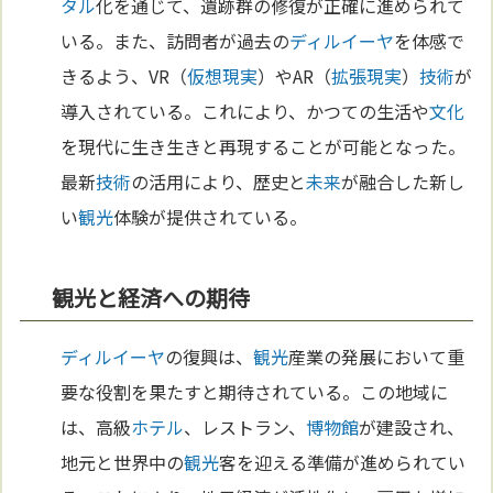
タル
化を通じて、遺跡群の修復が正確に進められて
いる。また、訪問者が過去の
ディルイーヤ
を体感で
きるよう、VR（
仮想現実
）やAR（
拡張現実
）
技術
が
導入されている。これにより、かつての生活や
文化
を現代に生き生きと再現することが可能となった。
最新
技術
の活用により、歴史と
未来
が融合した新し
い
観光
体験が提供されている。
観光と経済への期待
ディルイーヤ
の復興は、
観光
産業の発展において重
要な役割を果たすと期待されている。この地域に
は、高級
ホテル
、レストラン、
博物館
が建設され、
地元と世界中の
観光
客を迎える準備が進められてい