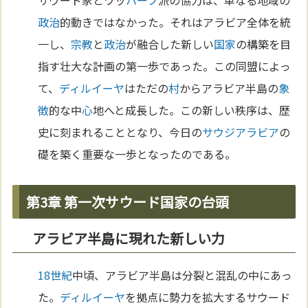
サウード家とワッ
ハーブ
派の協力は、単なる地域の
政治
的動きではなかった。それはアラビア全体を統
一し、
宗教
と
政治
が融合した新しい
国家
の構築を目
指す壮大な計画の第一歩であった。この同盟によっ
て、
ディルイーヤ
はただの
村
からアラビア半島の
象
徴
的な中
心
地へと成長した。この新しい秩序は、歴
史に刻まれることとなり、今日の
サウジアラビア
の
礎を築く重要な一歩となったのである。
第3章 第一次サウード国家の台頭
アラビア半島に現れた新しい力
18世紀
中頃、アラビア半島は分裂と混乱の中にあっ
た。
ディルイーヤ
を拠点に勢力を拡大するサウード