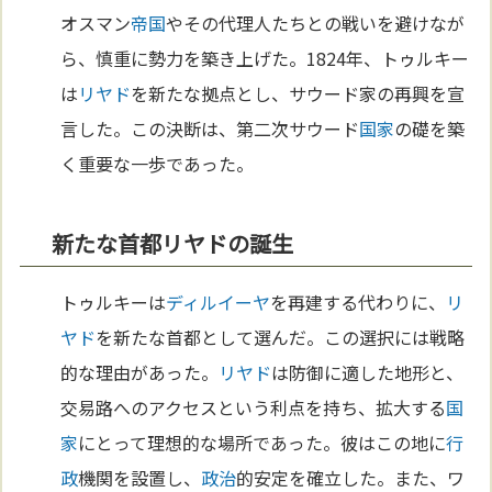
オスマン
帝国
やその代理人たちとの戦いを避けなが
ら、慎重に勢力を築き上げた。1824年、トゥルキー
は
リヤド
を新たな拠点とし、サウード家の再興を宣
言した。この決断は、第二次サウード
国家
の礎を築
く重要な一歩であった。
新たな首都リヤドの誕生
トゥルキーは
ディルイーヤ
を再建する代わりに、
リ
ヤド
を新たな首都として選んだ。この選択には戦略
的な理由があった。
リヤド
は防御に適した地形と、
交易路へのアクセスという利点を持ち、拡大する
国
家
にとって理想的な場所であった。彼はこの地に
行
政
機関を設置し、
政治
的安定を確立した。また、ワ