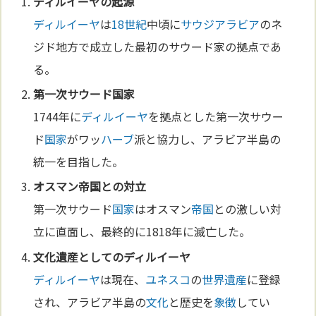
ディルイーヤ
の起源
ディルイーヤ
は
18世紀
中頃に
サウジアラビア
のネ
ジド地方で成立した最初のサウード家の拠点であ
る。
第一次サウード
国家
1744年に
ディルイーヤ
を拠点とした第一次サウー
ド
国家
がワッ
ハーブ
派と協力し、アラビア半島の
統一を目指した。
オスマン
帝国
との対立
第一次サウード
国家
はオスマン
帝国
との激しい対
立に直面し、最終的に1818年に滅亡した。
文化
遺産としての
ディルイーヤ
ディルイーヤ
は現在、
ユネスコ
の
世界遺産
に登録
され、アラビア半島の
文化
と歴史を
象徴
してい