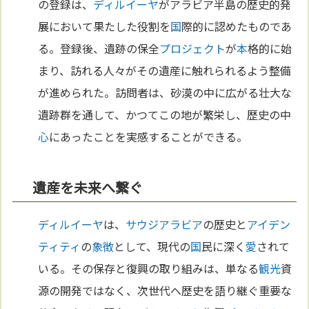
の登録は、
ディルイーヤ
がアラビア半島の歴史的発
展において果たした役割を
国
際的に認めたものであ
る。登録後、遺跡の保全
プロジェクト
が
本
格的に始
まり、訪れる人々がその遺産に触れられるよう整備
が進められた。訪問者は、砂漠の中に広がる壮大な
遺跡群を通して、かつてこの地が繁栄し、歴史の中
心
にあったことを実感することができる。
遺産を未来へ繋ぐ
ディルイーヤ
は、
サウジアラビア
の歴史と
アイデン
ティティ
の
象徴
として、現代の
国
民に深く
愛
されて
いる。その保存と復興の取り組みは、単なる
観光
資
源の開発ではなく、次世代へ歴史を語り継ぐ重要な