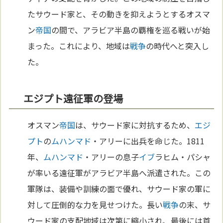
たサウード家と、その動きを抑えようとするオスマ
ン
帝国
の間で、アラビア半島の覇権を巡る戦いが始
まった。これにより、地域は
戦争
の時代へと突入し
た。
エジプト遠征軍の登場
オスマン
帝国
は、サウード家に対抗するため、
エジ
プト
の
ムハンマド
・アリーに出兵を命じた。1811
年、
ムハンマド
・アリーの息子
イブ
ラヒム・パシャ
が率いる遠征軍がアラビア半島へ派遣された。この
軍隊は、装備や訓練の面で優れ、サウード家の軍に
対して圧倒的な力を見せつけた。長い
戦争
の末、サ
ウード家の支配地域は次第に縮小され、最後には首