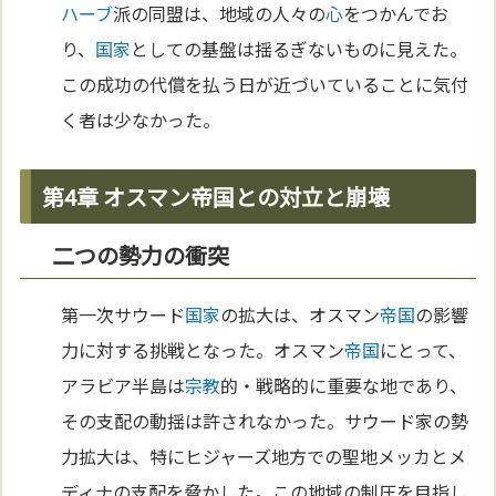
ハーブ
派の同盟は、地域の人々の
心
をつかんでお
り、
国家
としての基盤は揺るぎないものに見えた。
この成功の代償を払う日が近づいていることに気付
く者は少なかった。
第4章 オスマン帝国との対立と崩壊
二つの勢力の衝突
第一次サウード
国家
の拡大は、オスマン
帝国
の影響
力に対する挑戦となった。オスマン
帝国
にとって、
アラビア半島は
宗教
的・戦略的に重要な地であり、
その支配の動揺は許されなかった。サウード家の勢
力拡大は、特にヒジャーズ地方での聖地メッカとメ
ディナの支配を脅かした。この地域の制圧を目指し