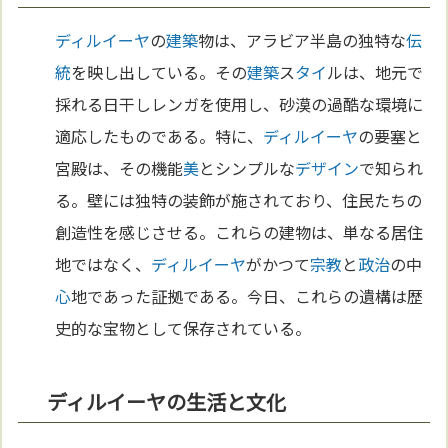
ディルイーヤ
の
建築
物は、アラビア半島の独特な
伝
統
を映し出している。その
建築
ス
タイ
ルは、地元で
採れる日干しレンガを使用し、砂漠の過酷な環境に
適応したものである。特に、
ディルイーヤ
の要塞と
宮殿は、その機能
美
とシンプルな
デザイン
で知られ
る。壁には独特の装飾が施されており、住民たちの
創造性を感じさせる。これらの建物は、単なる居住
地ではなく、
ディルイーヤ
がかつて
宗教
と
政治
の中
心
地であった証拠である。今日、これらの遺構は歴
史的な宝物として保存されている。
ディルイーヤの生活と文化