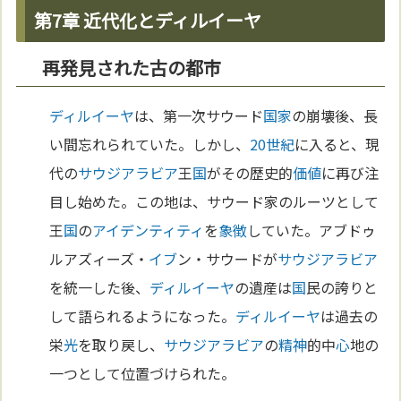
第7章 近代化とディルイーヤ
再発見された古の都市
ディルイーヤ
は、第一次サウード
国家
の崩壊後、長
い間忘れられていた。しかし、
20世紀
に入ると、現
代の
サウジアラビア
王
国
がその歴史的
価値
に再び注
目し始めた。この地は、サウード家のルーツとして
王
国
の
アイデンティティ
を
象徴
していた。アブドゥ
ルアズィーズ・
イブ
ン・サウードが
サウジアラビア
を統一した後、
ディルイーヤ
の遺産は
国
民の誇りと
して語られるようになった。
ディルイーヤ
は過去の
栄
光
を取り戻し、
サウジアラビア
の
精神
的中
心
地の
一つとして位置づけられた。