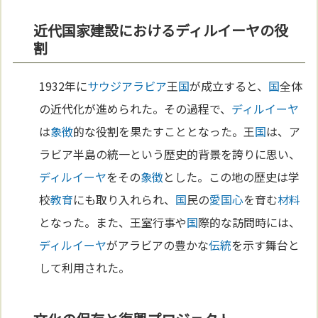
近代国家建設におけるディルイーヤの役
割
1932年に
サウジアラビア
王
国
が成立すると、
国
全体
の近代化が進められた。その過程で、
ディルイーヤ
は
象徴
的な役割を果たすこととなった。王
国
は、ア
ラビア半島の統一という歴史的背景を誇りに思い、
ディルイーヤ
をその
象徴
とした。この地の歴史は学
校
教育
にも取り入れられ、
国
民の
愛国心
を育む
材料
となった。また、王室行事や
国
際的な訪問時には、
ディルイーヤ
がアラビアの豊かな
伝統
を示す舞台と
して利用された。