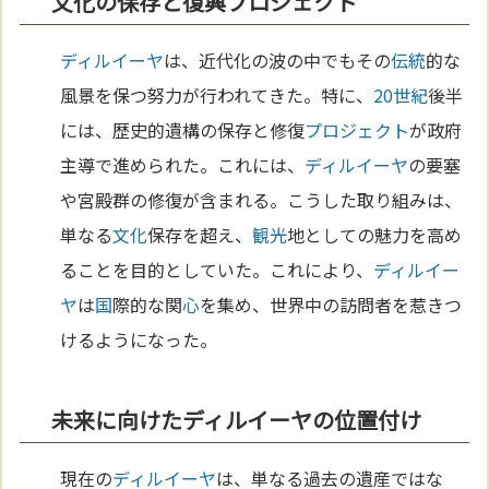
文化の保存と復興プロジェクト
ディルイーヤ
は、近代化の波の中でもその
伝統
的な
風景を保つ努力が行われてきた。特に、
20世紀
後半
には、歴史的遺構の保存と修復
プロジェクト
が政府
主導で進められた。これには、
ディルイーヤ
の要塞
や宮殿群の修復が含まれる。こうした取り組みは、
単なる
文化
保存を超え、
観光
地としての魅力を高め
ることを目的としていた。これにより、
ディルイー
ヤ
は
国
際的な関
心
を集め、世界中の訪問者を惹きつ
けるようになった。
未来に向けたディルイーヤの位置付け
現在の
ディルイーヤ
は、単なる過去の遺産ではな