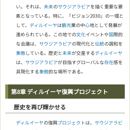
い。それは、
未来
の
サウジアラビア
を描く重要な要
素となっている。特に、「ビジョン2030」の一環と
して、
ディルイーヤ
は
観光
業の中
心
地として発展が
進められている。この地での
文化
イベントや
国
際的
な会議は、
サウジアラビア
の現代化と
伝統
の調和を
象徴
している。歴史と
未来
が交差する
ディルイーヤ
は、
サウジアラビア
が目指すグローバルな
存在
感を
具現化する
象徴
的な場所である。
第8章 ディルイーヤ復興プロジェクト
歴史を再び輝かせる
ディルイーヤ
の復興
プロジェクト
は、
サウジアラビ