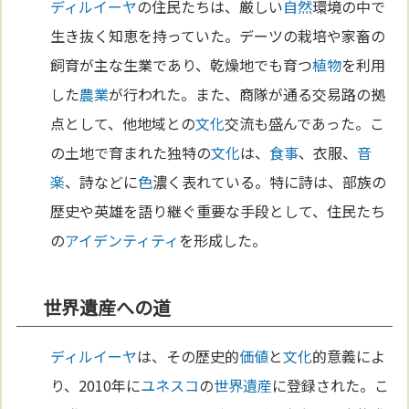
ディルイーヤ
の住民たちは、厳しい
自然
環境の中で
生き抜く知恵を持っていた。デーツの栽培や家畜の
飼育が主な生業であり、乾燥地でも育つ
植物
を利用
した
農業
が行われた。また、商隊が通る交易路の拠
点として、他地域との
文化
交流も盛んであった。こ
の土地で育まれた独特の
文化
は、
食事
、衣服、
音
楽
、詩などに
色
濃く表れている。特に詩は、部族の
歴史や英雄を語り継ぐ重要な手段として、住民たち
の
アイデンティティ
を形成した。
世界遺産への道
ディルイーヤ
は、その歴史的
価値
と
文化
的意義によ
り、2010年に
ユネスコ
の
世界遺産
に登録された。こ