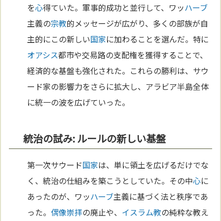
を
心
得ていた。軍事的成功と並行して、ワッ
ハーブ
主義の
宗教
的メッセージが広がり、多くの部族が自
主的にこの新しい
国家
に加わることを選んだ。特に
オアシス
都市や交易路の支配権を獲得することで、
経済的な基盤も強化された。これらの勝利は、サウ
ード家の影響力をさらに拡大し、アラビア半島全体
に統一の波を広げていった。
統治の試み: ルールの新しい基盤
第一次サウード
国家
は、単に領土を広げるだけでな
く、統治の仕組みを築こうとしていた。その中
心
に
あったのが、ワッ
ハーブ
主義に基づく法と秩序であ
った。
偶像崇拝
の廃止や、
イスラム教
の純粋な教え