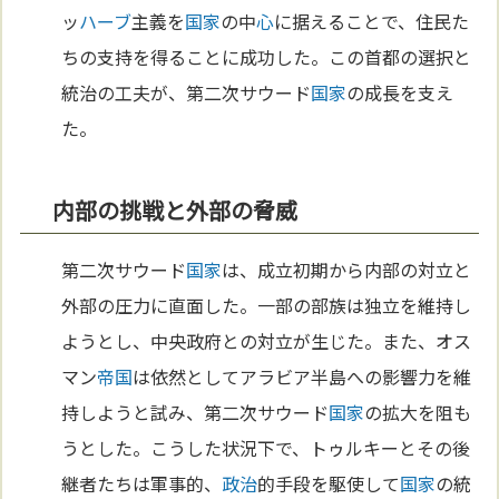
ッ
ハーブ
主義を
国家
の中
心
に据えることで、住民た
ちの支持を得ることに成功した。この首都の選択と
統治の工夫が、第二次サウード
国家
の成長を支え
た。
内部の挑戦と外部の脅威
第二次サウード
国家
は、成立初期から内部の対立と
外部の圧力に直面した。一部の部族は独立を維持し
ようとし、中央政府との対立が生じた。また、オス
マン
帝国
は依然としてアラビア半島への影響力を維
持しようと試み、第二次サウード
国家
の拡大を阻も
うとした。こうした状況下で、トゥルキーとその後
継者たちは軍事的、
政治
的手段を駆使して
国家
の統