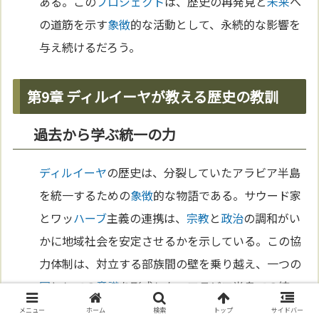
ある。この
プロジェクト
は、歴史の再発見と
未来
へ
の道筋を示す
象徴
的な活動として、永続的な影響を
与え続けるだろう。
第9章 ディルイーヤが教える歴史の教訓
過去から学ぶ統一の力
ディルイーヤ
の歴史は、分裂していたアラビア半島
を統一するための
象徴
的な物語である。サウード家
とワッ
ハーブ
主義の連携は、
宗教
と
政治
の調和がい
かに地域社会を安定させるかを示している。この協
力体制は、対立する部族間の壁を乗り越え、一つの
国
としての
意識
を形成した。アラビア半島での統一
の試みは簡単ではなかったが、
ディルイーヤ
は統一
メニュー
ホーム
検索
トップ
サイドバー