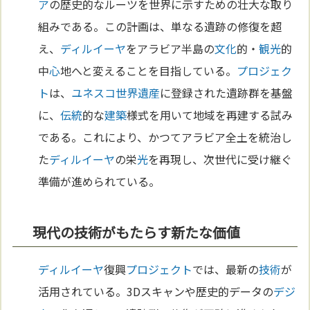
ア
の歴史的なルーツを世界に示すための壮大な取り
組みである。この計画は、単なる遺跡の修復を超
え、
ディルイーヤ
をアラビア半島の
文化
的・
観光
的
中
心
地へと変えることを目指している。
プロジェク
ト
は、
ユネスコ
世界遺産
に登録された遺跡群を基盤
に、
伝統
的な
建築
様式を用いて地域を再建する試み
である。これにより、かつてアラビア全土を統治し
た
ディルイーヤ
の栄
光
を再現し、次世代に受け継ぐ
準備が進められている。
現代の技術がもたらす新たな価値
ディルイーヤ
復興
プロジェクト
では、最新の
技術
が
活用されている。3Dスキャンや歴史的データの
デジ