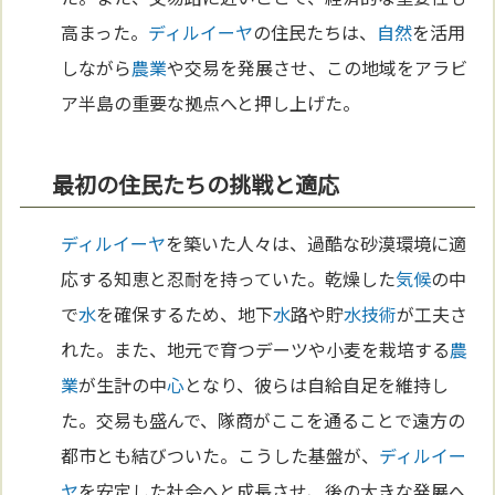
高まった。
ディルイーヤ
の住民たちは、
自然
を活用
しながら
農業
や交易を発展させ、この地域をアラビ
ア半島の重要な拠点へと押し上げた。
最初の住民たちの挑戦と適応
ディルイーヤ
を築いた人々は、過酷な砂漠環境に適
応する知恵と忍耐を持っていた。乾燥した
気候
の中
で
水
を確保するため、地下
水
路や貯
水
技術
が工夫さ
れた。また、地元で育つデーツや小麦を栽培する
農
業
が生計の中
心
となり、彼らは自給自足を維持し
た。交易も盛んで、隊商がここを通ることで遠方の
都市とも結びついた。こうした基盤が、
ディルイー
ヤ
を安定した社会へと成長させ、後の大きな発展へ