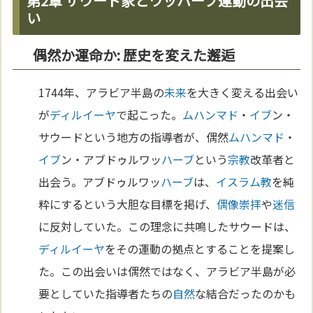
第2章 サウード家とワッハーブ運動の出会
い
偶然か運命か: 歴史を変えた邂逅
1744年、アラビア半島の
未来
を大きく変える出会い
が
ディルイーヤ
で起こった。
ムハンマド
・
イブ
ン・
サウードという地方の指導者が、偶然
ムハンマド
・
イブ
ン・アブドゥルワッ
ハーブ
という
宗教
改革者と
出会う。アブドゥルワッ
ハーブ
は、
イスラム教
を純
粋にするという大胆な目標を掲げ、
偶像崇拝
や
迷信
に反対していた。この理念に共鳴したサウードは、
ディルイーヤ
をその運動の拠点とすることを提案し
た。この出会いは偶然ではなく、アラビア半島が必
要としていた指導者たちの
自然
な結合だったのかも