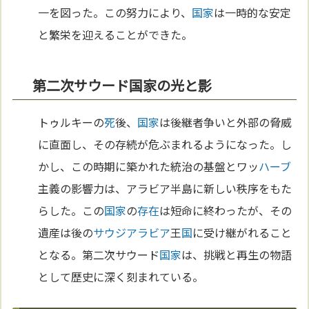
一を図った。この努力により、
国家
は一時的な安定
と繁栄を迎えることができた。
第二次サウード国家の光と影
トゥルキーの
死
後、
国家
は後継者争いと外部の脅威
に直面し、その存続が危ぶまれるようになった。し
かし、この時期に築かれた統治の基盤とワッ
ハーブ
主義の影響力は、アラビア半島に新しい秩序をもた
らした。この
国家
の
存在
は短命に終わったが、その
遺産は後の
サウジアラビア
王
国
に受け継がれること
となる。第二次サウード
国家
は、挑戦と再生の物語
として歴史に深く刻まれている。