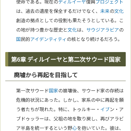
使命である。現在の
ディルイーヤ
復興
プロジェクト
は、過去の遺産を保全するだけでなく、
未来
の
文化
創造の拠点としての役割も果たそうとしている。こ
の地が持つ豊かな歴史と
文化
は、
サウジアラビア
の
国
民的
アイデンティティ
の核となり続けるだろう。
第6章 ディルイーヤと第二次サウード国家
廃墟から再起を目指して
第一次サウード
国家
の崩壊後、サウード家の存続は
危機的状況にあった。しかし、家系の中に再起を願
う者たちが現れた。特に、トゥルキー・
イブ
ン・ア
ブドゥッラーは、父祖の地を取り戻し、再びアラビ
ア半島を統一するという野
心
を抱いていた。彼は、