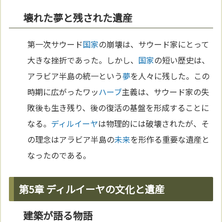
壊れた夢と残された遺産
第一次サウード
国家
の崩壊は、サウード家にとって
大きな挫折であった。しかし、
国家
の短い歴史は、
アラビア半島の統一という
夢
を人々に残した。この
時期に広がったワッ
ハーブ
主義は、サウード家の失
敗後も生き残り、後の復活の基盤を形成することに
なる。
ディルイーヤ
は物理的には破壊されたが、そ
の理念はアラビア半島の
未来
を形作る重要な遺産と
なったのである。
第5章 ディルイーヤの文化と遺産
建築が語る物語