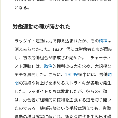
となる。
労働運動の種が蒔かれた
ラッダイト運動は力で抑え込まれたが、その
精神
は
消え去らなかった。1830年代には労働者たちが団結
し、初の労働組合が結成され始めた。「チャーティ
スト運動」は、
政治
的権利の拡大を求め、大規模な
デモを展開した。さらに、
19世紀
後半には、労働
時
間
の短縮や賃上げを求めるストライキが各地で発生
した。ラッダイトたちは敗北したが、彼らの行動
は、労働者が組織的に権利を主張する道を切り開い
たのである。機械破壊という手段は消えても、労働
運動の種は確実に蒔かれ、新たな時代を生み出す礎