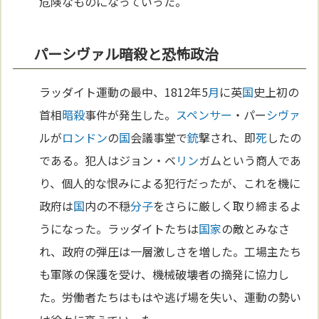
危険なものになっていった。
パーシヴァル暗殺と恐怖政治
ラッダイト運動の最中、1812年5
月
に英
国
史上初の
首相
暗殺
事件が発生した。
スペンサー
・パー
シヴァ
ルが
ロンドン
の
国
会議事堂で
銃
撃され、即
死
したの
である。犯人はジョン・ベ
リン
ガムという商人であ
り、個人的な恨みによる犯行だったが、これを機に
政府は
国
内の不穏
分子
をさらに厳しく取り締まるよ
うになった。ラッダイトたちは
国家
の敵とみなさ
れ、政府の弾圧は一層激しさを増した。工場主たち
も軍隊の保護を受け、機械破壊者の摘発に協力し
た。労働者たちはもはや逃げ場を失い、運動の勢い