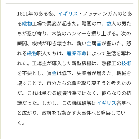
1811年のある夜、
イギリス
・ノッティンガムのとあ
る
織物
工場で異変が起きた。暗闇の中、
数
人の男た
ちが忍び寄り、木製のハンマーを振り上げる。次の
瞬間、機械が叩き壊され、鋭い
金
属
音
が響いた。怒
れる
織物
職人たちは、
産業革命
によって生活を奪わ
れた。工場主が導入した新型織機は、熟練工の
技術
を不要とし、賃
金
は低下、失業者が増えた。機械を
壊すことで、自分たちの職を取り戻そうと考えたの
だ。これは単なる破壊行為ではなく、彼らなりの抗
議だった。しかし、この機械破壊は
イギリス
各地へ
と広がり、政府をも動かす大事件へと発展してい
く。