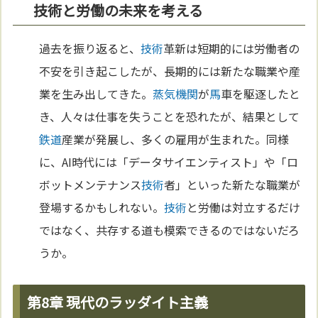
技術と労働の未来を考える
過去を振り返ると、
技術
革新は短期的には労働者の
不安を引き起こしたが、長期的には新たな職業や産
業を生み出してきた。
蒸気機関
が
馬
車を駆逐したと
き、人々は仕事を失うことを恐れたが、結果として
鉄道
産業が発展し、多くの雇用が生まれた。同様
に、AI時代には「データサイエンティスト」や「ロ
ボットメンテナンス
技術
者」といった新たな職業が
登場するかもしれない。
技術
と労働は対立するだけ
ではなく、共存する道も模索できるのではないだろ
うか。
第8章 現代のラッダイト主義