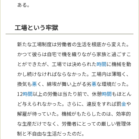
ある。
工場という牢獄
新たな工場制度は労働者の生活を根底から変えた。
かつて彼らは自宅で機を織りながら家族と過ごすこ
とができたが、工場では決められた
時間
に機械を動
かし続けなければならなかった。工場内は薄暗く、
換気も
悪
く、綿埃が舞い上がる劣
悪
な環境だった。
12
時間
以上の労働は当たり前で、休憩
時間
もほとん
ど与えられなかった。さらに、違反をすれば罰
金
や
解雇が待っていた。機械がもたらしたのは、効率的
な生産だけでなく、労働者にとっての厳しい管理体
制と不自由な生活だったのだ。