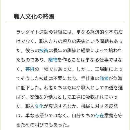
職人文化の終焉
ラッダイト運動の背後には、単なる経済的な不満だ
けでなく、職人たちの誇りの喪失という問題もあっ
た。彼らの
技術
は長年の訓練と経験によって培われ
たものであり、
織物
を作ることは単なる仕事ではな
く、
芸術
の一種でもあった。しかし、工場制によっ
てそうした技能は不要になり、手仕事の
価値
が急激
に低下した。若者たちはもはや職人としての道を選
ばず、安価な労働力として工場に吸収されていっ
た。職人
文化
が衰退するなか、機械に対する反発
は、単なる怒りではなく、自分たちの
存在
意義を守
るための叫びでもあった。