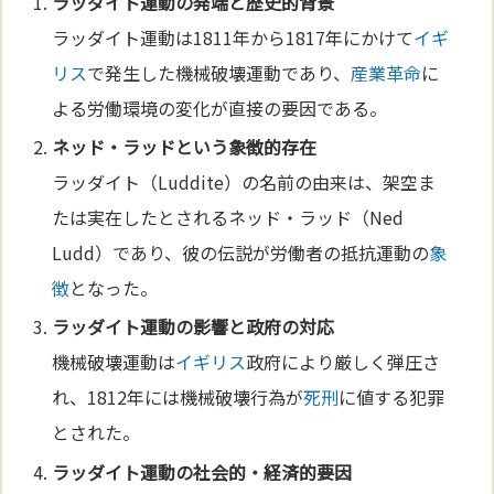
ラッダイト運動の発端と歴史的背景
ラッダイト運動は1811年から1817年にかけて
イギ
リス
で発生した機械破壊運動であり、
産業革命
に
よる労働環境の変化が直接の要因である。
ネッド・ラッドという
象徴
的
存在
ラッダイト（Luddite）の名前の由来は、架空ま
たは実在したとされるネッド・ラッド（Ned
Ludd）であり、彼の伝説が労働者の抵抗運動の
象
徴
となった。
ラッダイト運動の影響と政府の対応
機械破壊運動は
イギリス
政府により厳しく弾圧さ
れ、1812年には機械破壊行為が
死刑
に値する犯罪
とされた。
ラッダイト運動の社会的・経済的要因