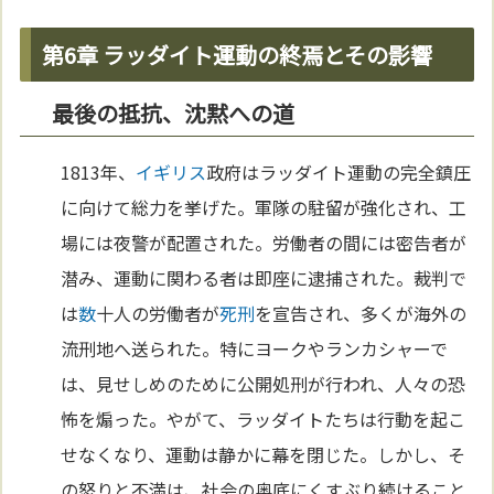
第6章 ラッダイト運動の終焉とその影響
最後の抵抗、沈黙への道
1813年、
イギリス
政府はラッダイト運動の完全鎮圧
に向けて総力を挙げた。軍隊の駐留が強化され、工
場には夜警が配置された。労働者の間には密告者が
潜み、運動に関わる者は即座に逮捕された。裁判で
は
数
十人の労働者が
死刑
を宣告され、多くが海外の
流刑地へ送られた。特にヨークやランカシャーで
は、見せしめのために公開処刑が行われ、人々の恐
怖を煽った。やがて、ラッダイトたちは行動を起こ
せなくなり、運動は静かに幕を閉じた。しかし、そ
の怒りと不満は、社会の奥底にくすぶり続けること