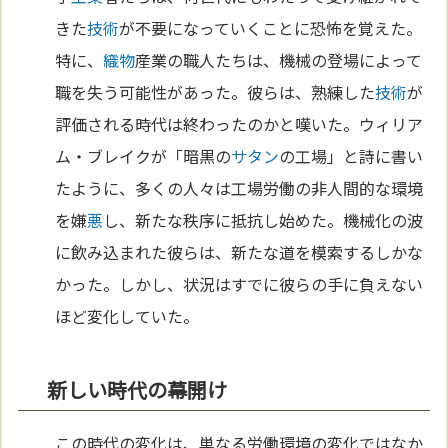
きた
技術
が不要になっていくことに恐怖を覚えた。
特に、
織物
産業の職人たちは、機械の登場によって
職を失う可能性があった。彼らは、熟練した
技術
が
評価される時代は終わったのかと嘆いた。ウィリア
ム・ブレイクが「暗黒の
サタン
の工場」と詩に書い
たように、多くの人々は工場労働の非人間的な環境
を嫌
悪
し、新たな秩序に抵抗し始めた。機械化の波
に飲み込まれた彼らは、新たな道を模索するしかな
かった。しかし、状況はすでに彼らの手に負えない
ほど変化していた。
新しい時代の幕開け
この時代の変化は、単なる労働環境の変化ではなか