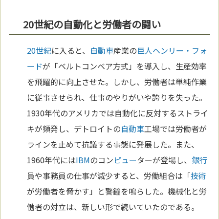
20世紀の自動化と労働者の闘い
20世紀
に入ると、
自動車
産業の
巨人
ヘンリー・フォ
ード
が「ベルトコンベア方式」を導入し、生産効率
を飛躍的に向上させた。しかし、労働者は単純作業
に従事させられ、仕事のやりがいや誇りを失った。
1930年代のアメリカでは自動化に反対するストライ
キが頻発し、デトロイトの
自動車
工場では労働者が
ラインを止めて抗議する事態に発展した。また、
1960年代には
IBM
のコン
ピュー
ターが登場し、
銀行
員や事務員の仕事が減少すると、労働組合は「
技術
が労働者を脅かす」と警鐘を鳴らした。機械化と労
働者の対立は、新しい形で続いていたのである。