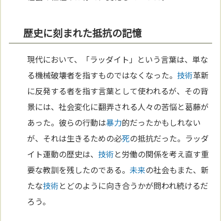
歴史に刻まれた抵抗の記憶
現代において、「ラッダイト」という言葉は、単な
る機械破壊者を指すものではなくなった。
技術
革新
に反発する者を指す言葉として使われるが、その背
景には、社会変化に翻弄される人々の苦悩と葛藤が
あった。彼らの行動は
暴力
的だったかもしれない
が、それは生きるための必
死
の抵抗だった。ラッダ
イト運動の歴史は、
技術
と労働の関係を考え直す重
要な教訓を残したのである。
未来
の社会もまた、新
たな
技術
とどのように向き合うかが問われ続けるだ
ろう。