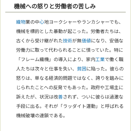
機械への怒りと労働者の苦しみ
織物
業の中
心
地ヨークシャーやランカシャーでも、
機械を標的とした暴動が起こった。労働者たちは、
古くから受け継がれた
技術
が無
価値
になり、安価な
労働力に取って代わられることに憤っていた。特に
「フレーム織機」の導入により、家内
工業
で働く職
人たちは次々と仕事を失い、
貧困
に陥った。彼らの
怒りは、単なる経済的問題ではなく、誇りを踏みに
じられたことへの反発でもあった。政府や工場主に
訴えたが、状況は改
善
されず、ついに彼らは過激な
手段に出る。それが「ラッダイト運動」と呼ばれる
機械破壊の連鎖である。