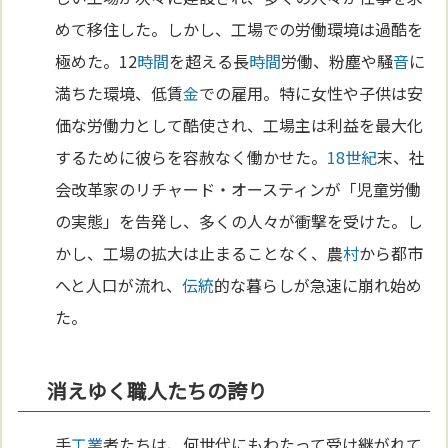
めて移住した。しかし、工場での労働環境は過酷を
極めた。12
時間
を超える長
時間
労働、粉塵や騒
音
に
満ちた環境、低賃
金
での雇用。特に女性や子供は安
価な労働力として酷使され、工場主は利益を最大化
するために彼らを容赦なく働かせた。
18世紀
末、社
会改革家のリチャード・オースティンが「児童労働
の実態」を告発し、多くの人々が衝撃を受けた。し
かし、工場の拡大は止まることなく、農
村
から都市
へと人口が流れ、
伝統
的な暮らしが急速に崩れ始め
た。
消えゆく職人たちの誇り
手
工業
者たちは、何世代にもわたって受け継がれて