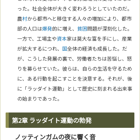
った。社会全体が大きく変わろうとしていたのだ。
農
村
から都市へと移住する人々の増加により、都市
部の人口は
爆発
的に増え、
貧困
問題が深刻化した。
一方で、工場主や
資本
家は莫大な富を手にし、産業
が拡大するにつれ、
国
全体の経済も成長した。だ
が、こうした発展の裏で、労働者たちは苦悩し、怒
りを募らせていた。彼らは、自らの生活を守るため
に、ある行動を起こすことを決意する。それが、後
に「ラッダイト運動」として歴史に刻まれる出来事
の始まりであった。
第2章 ラッダイト運動の勃発
ノッティンガムの夜に響く音