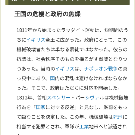
王国の危機と政府の焦燥
1811年から始まったラッダイト運動は、短期間のう
ちに
イギリス
全土に広がった。政府にとって、この
機械破壊者たちは単なる暴徒ではなかった。彼らの
抗議は、社会秩序そのものを揺るがす脅威となりつ
つあった。当時の
イギリス
は、
ナポレオン
戦争
の真
っ只中にあり、
国
内の混乱は避けなければならなか
った。そこで、政府はただちに対応を開始した。
1812年、首相
スペンサー
・パー
シヴァ
ルは機械破壊
行為を「
国家
に対する反逆」と見なし、厳罰をもっ
て臨むことを決定した。この年、機械破壊は
死刑
に
相当する犯罪とされ、軍隊が
工業
地帯へと派遣され