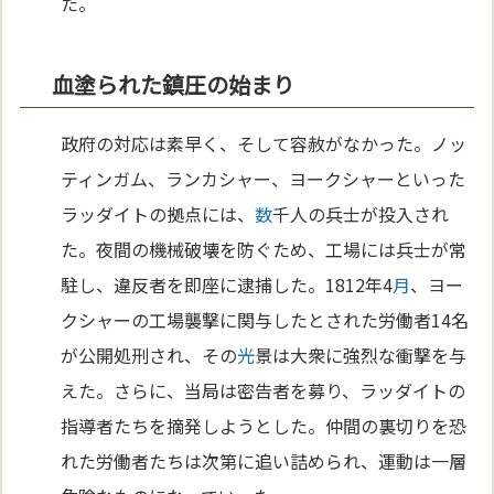
た。
血塗られた鎮圧の始まり
政府の対応は素早く、そして容赦がなかった。ノッ
ティンガム、ランカシャー、ヨークシャーといった
ラッダイトの拠点には、
数
千人の兵士が投入され
た。夜間の機械破壊を防ぐため、工場には兵士が常
駐し、違反者を即座に逮捕した。1812年4
月
、ヨー
クシャーの工場襲撃に関与したとされた労働者14名
が公開処刑され、その
光
景は大衆に強烈な衝撃を与
えた。さらに、当局は密告者を募り、ラッダイトの
指導者たちを摘発しようとした。仲間の裏切りを恐
れた労働者たちは次第に追い詰められ、運動は一層