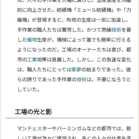
的に向上させた。紡績機「ミュール紡績機」や「力
織機」が登場すると、布地の生産は一気に加速し、
手作業の職人たちは驚愕した。かつて熟練
技術
を要
した
織物
生産が、機械によって誰でも簡単に行える
ようになったのだ。工場のオーナーたちは喜び、都
市の
工業
地帯は発展した。しかし、この急速な変化
は、職人たちにとっては
悪
夢
の始まりであった。彼
らの誇りであった手作業の
技術
は、不要になろうと
していた。
工場の光と影
マン
チェス
ターやバーミンガムなどの都市では、新
しい工場が次々に建設され、多くの人々が仕事を求