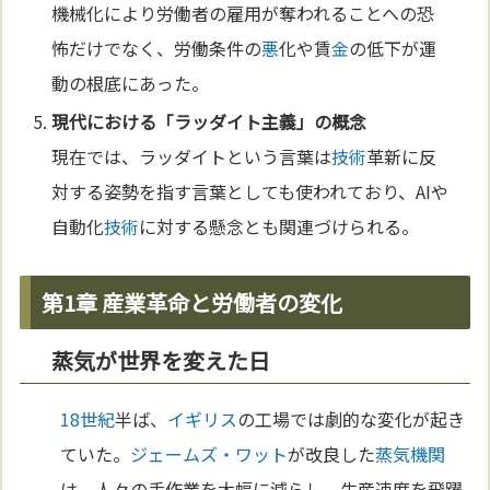
機械化により労働者の雇用が奪われることへの恐
怖だけでなく、労働条件の
悪
化や賃
金
の低下が運
動の根底にあった。
現代における「ラッダイト主義」の概念
現在では、ラッダイトという言葉は
技術
革新に反
対する姿勢を指す言葉としても使われており、AIや
自動化
技術
に対する懸念とも関連づけられる。
第1章 産業革命と労働者の変化
蒸気が世界を変えた日
18世紀
半ば、
イギリス
の工場では劇的な変化が起き
ていた。
ジェームズ・ワット
が改良した
蒸気機関
は、人々の手作業を大幅に減らし、生産速度を飛躍