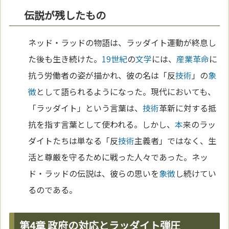
伝説が残したもの
ネッド・ラッドの物語は、ラッダイト運動が終息し
た後も生き続けた。
19世紀
の
文学
には、
産業革命
に
抗う労働者の姿が描かれ、彼の名は「反
技術
」の
象
徴
として語られるようになった。現代においても、
「ラッダイト」という言葉は、
技術
革新に対する抵
抗を指す言葉として使われる。しかし、
本
来のラッ
ダイトたちは単なる「反
技術
主義者」ではなく、生
活と尊厳を守るために戦った人々であった。ネッ
ド・ラッドの伝説は、彼らの思いを
象徴
し続けてい
るのである。
第4章 政府の対応とラッダイト弾圧