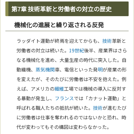
第7章 技術革新と労働者の対立の歴史
機械化の進展と繰り返される反発
ラッダイト運動が終焉を迎えてからも、
技術
革新と
労働者の対立は続いた。
19世紀
後半、産業界はさら
なる機械化を進め、大量生産の時代に突入した。自
動織機、
蒸気機関
車、電信といった発
明
が産業の形
を変えたが、そのたびに労働者は不安を抱えた。例
えば、アメリカの
繊維
工場では機械の導入に反対す
る暴動が発生し、
フランス
では「カナット運動」と
呼ばれる職人たちの抵抗が続いた。
技術
が進むたび
に労働者は仕事を奪われるのではないかと恐れ、時
代が変わってもその構図は変わらなかった。