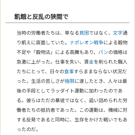
飢餓と反乱の狭間で
当時の労働者たちは、単なる
貧困
ではなく、
文字
通
り飢えに直面していた。
ナポレオン
戦争
による穀物
不足や「穀物法」による高騰もあり、
パン
の価格は
急激に上がった。仕事を失い、賃
金
を削られた職人
たちにとって、日々の
食事
すらままならない状況だ
った。生活の苦しさが
極限
に達したとき、人々は最
後の手段としてラッダイト運動に加わったのであ
る。彼らはただの暴徒ではなく、追い詰められた労
働者たちの抵抗者であった。この運動は、機械に対
する反発であると同時に、生存をかけた戦いでもあ
ったのだ。