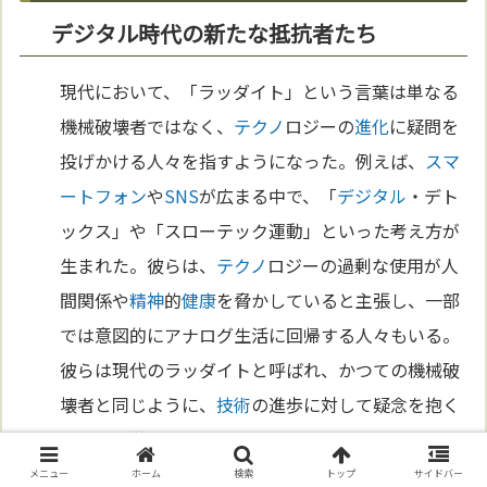
デジタル時代の新たな抵抗者たち
現代において、「ラッダイト」という言葉は単なる
機械破壊者ではなく、
テクノ
ロジーの
進化
に疑問を
投げかける人々を指すようになった。例えば、
スマ
ートフォン
や
SNS
が広まる中で、「
デジタル
・デト
ックス」や「スローテック運動」といった考え方が
生まれた。彼らは、
テクノ
ロジーの過剰な使用が人
間関係や
精神
的
健康
を脅かしていると主張し、一部
では意図的にアナログ生活に回帰する人々もいる。
彼らは現代のラッダイトと呼ばれ、かつての機械破
壊者と同じように、
技術
の進歩に対して疑念を抱く
人々の
象徴
となっている。
メニュー
ホーム
検索
トップ
サイドバー