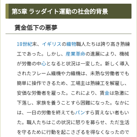
第5章 ラッダイト運動の社会的背景
賃金低下の悪夢
18世紀
末、
イギリス
の
織物
職人たちは誇り高き熟練
工であった。しかし、
産業革命
の進展により、機械
が労働の中
心
となると状況は一変した。新しく導入
されたフレーム織機や力織機は、未熟な労働者でも
簡単に操作できるため、工場主は熟練工を解雇し、
安価な労働者を雇った。これにより、賃
金
は急激に
下落し、家族を養うことすら困難になった。なかに
は、一日の労働を終えても
パン
すら買えない者もい
た。職人たちはこの状況に怒りを募らせ、ただ生活
を守るために行動を起こさざるを得なくなったので