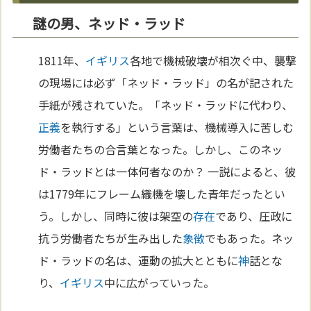
謎の男、ネッド・ラッド
1811年、
イギリス
各地で機械破壊が相次ぐ中、襲撃
の現場には必ず「ネッド・ラッド」の名が記された
手紙が残されていた。「ネッド・ラッドに代わり、
正義
を執行する」という言葉は、機械導入に苦しむ
労働者たちの合言葉となった。しかし、このネッ
ド・ラッドとは一体何者なのか？ 一説によると、彼
は1779年にフレーム織機を壊した青年だったとい
う。しかし、同時に彼は架空の
存在
であり、圧政に
抗う労働者たちが生み出した
象徴
でもあった。ネッ
ド・ラッドの名は、運動の拡大とともに
神
話とな
り、
イギリス
中に広がっていった。