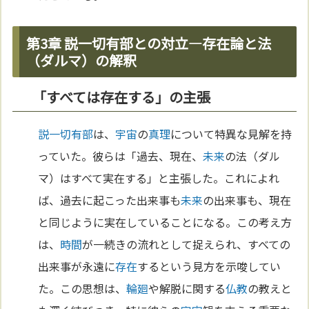
第3章 説一切有部との対立―存在論と法
（ダルマ）の解釈
「すべては存在する」の主張
説一切有部
は、
宇宙
の
真理
について特異な見解を持
っていた。彼らは「過去、現在、
未来
の法（ダル
マ）はすべて実在する」と主張した。これによれ
ば、過去に起こった出来事も
未来
の出来事も、現在
と同じように実在していることになる。この考え方
は、
時間
が一続きの流れとして捉えられ、すべての
出来事が永遠に
存在
するという見方を示唆してい
た。この思想は、
輪廻
や解脱に関する
仏教
の教えと