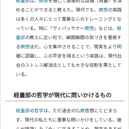
経量部
は、
瞑想
を通じて直接的な認識（現量）を深
めることができると教えた。現代でも、
瞑想
の実践
は多くの人々にとって重要な
心
のトレーニングとな
っている。特に「ヴィパッサナー
瞑想
」などは、
経
量部
の教えに近い形で、瞬間瞬間の気づきを重視す
る
瞑想
法だ。
心
を集中させることで、現実をより
明
確に認識し、
心
の平安を得るという実践は、現代社
会の
ストレス
解消法としても大きな役割を果たして
いる。
経量部の哲学が現代に問いかけるもの
経量部
の
哲学
は、ただ過去の
仏教
思想にとどまら
ず、現代の私たちに重要な問いかけをしている。彼
らが強調した「今」に生きることや、現実をあるが