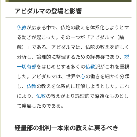
アビダルマの登場と影響
仏教
が広まる中で、仏陀の教えを体系化しようとす
る動きが起こった。その一つが「アビダルマ（論
蔵）」である。アビダルマは、仏陀の教えを詳しく
分析し、論理的に整理するための経典群であり、
説
一切有部
をはじめとする多くの
仏教
派がこれを重視
した。アビダルマは、世界や
心
の働きを細かく分類
し、
仏教
の教えを体系的に理解しようとした。これ
により、
仏教
の教えがより論理的で深遠なものとし
て発展したのである。
経量部の批判―本来の教えに戻るべき