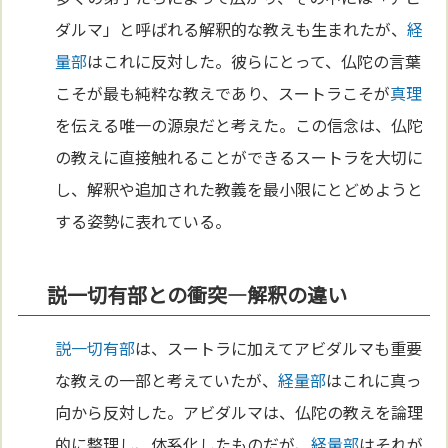
ダルマ」と呼ばれる解釈的な教えも生まれたが、
経
量部
はこれに反対した。彼らにとって、仏陀の言葉
こそが最も純粋な教えであり、スートラこそが
真理
を伝える唯一の源泉だと考えた。この信念は、仏陀
の教えに直接触れることができるスートラを大切に
し、解釈や追加された教義を最小限にとどめようと
する姿勢に表れている。
説一切有部との衝突―解釈の違い
説一切有部
は、スートラに加えてアビダルマも重要
な教えの一部と考えていたが、
経量部
はこれに真っ
向から反対した。アビダルマは、仏陀の教えを論理
的に整理し、体系化したものだが、
経量部
はそれが