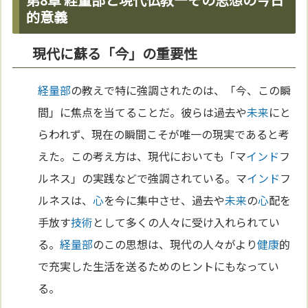
的意義
現代に蘇る「今」の重要性
経量部
の教えで特に強調されたのは、「今、この瞬
間」に焦点を当てることだ。彼らは過去や
未来
にと
らわれず、現在の瞬間こそが唯一の現実であると考
えた。この考え方は、現代においても「マ
インド
フ
ルネス」の実践などで強調されている。マ
インド
フ
ルネスは、
心
を今に集中させ、過去や
未来
の
心
配を
手放す
技術
として多くの人々に受け入れられてい
る。
経量部
のこの思想は、現代の人々がより
健康
的
で充実した生活を送るためのヒントにもなってい
る。