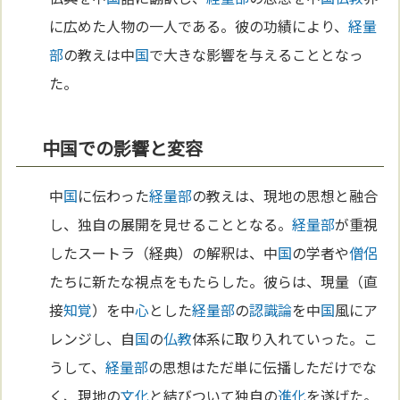
に広めた人物の一人である。彼の功績により、
経量
部
の教えは中
国
で大きな影響を与えることとなっ
た。
中国での影響と変容
中
国
に伝わった
経量部
の教えは、現地の思想と融合
し、独自の展開を見せることとなる。
経量部
が重視
したスートラ（経典）の解釈は、中
国
の学者や
僧侶
たちに新たな視点をもたらした。彼らは、現量（直
接
知覚
）を中
心
とした
経量部
の
認識論
を中
国
風にア
レンジし、自
国
の
仏教
体系に取り入れていった。こ
うして、
経量部
の思想はただ単に伝播しただけでな
く、現地の
文化
と結びついて独自の
進化
を遂げた。