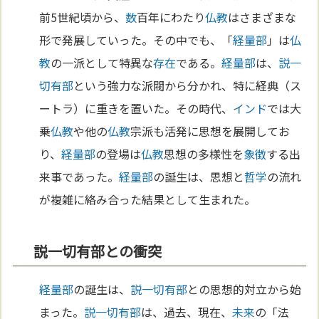
前5世紀頃から、
数
百年にわたり
仏教
はさまざまな
形で発展していった。その中でも、「
経量部
」は
仏
教
の一派として特異な
存在
である。
経量部
は、
説一
切有部
という強力な派閥から分かれ、特に経典（ス
ートラ）に重きを置いた。その時代、
インド
では大
乗
仏教
や他の
仏教
宗派も活発に思想を展開してお
り、
経量部
の登場は
仏教
思想の多様性を
象徴
する出
来事であった。
経量部
の誕生は、思想と
哲学
の流れ
が複雑に絡み合った結果として生まれた。
説一切有部との衝突
経量部
の誕生は、
説一切有部
との思想的対立から始
まった。
説一切有部
は、過去、現在、
未来
の「法