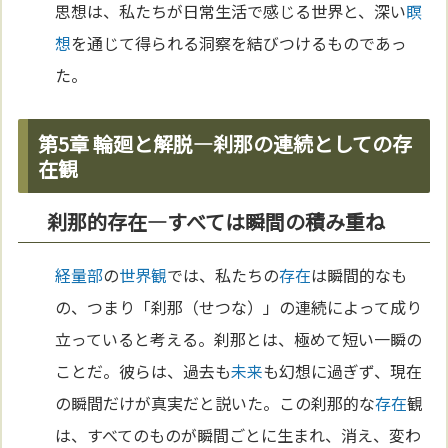
思想は、私たちが日常生活で感じる世界と、深い
瞑
想
を通じて得られる洞察を結びつけるものであっ
た。
第5章 輪廻と解脱―刹那の連続としての存
在観
刹那的存在―すべては瞬間の積み重ね
経量部
の
世界観
では、私たちの
存在
は瞬間的なも
の、つまり「刹那（せつな）」の連続によって成り
立っていると考える。刹那とは、極めて短い一瞬の
ことだ。彼らは、過去も
未来
も幻想に過ぎず、現在
の瞬間だけが真実だと説いた。この刹那的な
存在
観
は、すべてのものが瞬間ごとに生まれ、消え、変わ