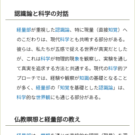
認識論と科学の対話
経量部
が重視した
認識論
、特に現量（直接
知覚
）へ
のこだわりは、現代
科学
とも共鳴する部分がある。
彼らは、私たちが五感で捉える世界が真実だとした
が、これは
科学
が物理的現
象
を観察し、実験を通し
て真実を追求する方法と共通する。現代の
科学
的ア
プローチでは、経験や観察が
知識
の基礎となること
が多く、
経量部
の「
知覚
を基礎とした
認識論
」は、
科学
的な
世界観
にも通じる部分がある。
仏教瞑想と経量部の教え