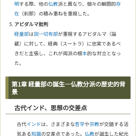
明
する際、他の
仏教
派と異なり、個々の瞬間的
存
在
（刹那）の積み重ねを重視した。
アビダルマ批判
経量部
は
説一切有部
が重視するアビダルマ（論
蔵）に対して、経典（スートラ）に忠実であるべ
きだと主張し、これが両派の根
本
的な対立となっ
た。
第1章 経量部の誕生―仏教分派の歴史的背
景
古代インド、思想の交差点
古代
インド
は、さまざまな
哲学
や
宗教
が交錯する活
気ある
知識
の交差点であった。
仏教
が誕生した紀元