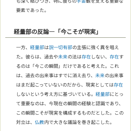
も深く結びつき、特に彼らの
宇宙
観を支える重要な
要素であった。
経量部の反論―「今こそが現実」
一方、
経量部
は
説一切有部
の主張に強く異を唱え
た。彼らは、過去や
未来
の法は
存在
しない、
存在
す
るのは「今この瞬間」だけであると考えた。これ
は、過去の出来事はすでに消え去り、
未来
の出来事
はまだ起こっていないのだから、現実としては
存在
しないという考え方に基づいている。
経量部
にとっ
て重要なのは、今現在の瞬間の経験と認識であり、
この瞬間こそが現実を構成するものだとした。この
対立は、
仏教
内で大きな議論を巻き起こした。