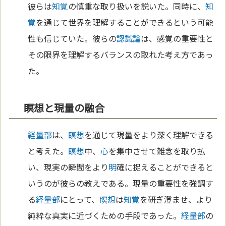
彼らは
知覚
の慎重な取り扱いを説いた。同時に、
知
覚
を通じて世界を理解することができるという可能
性も信じていた。彼らの
認識論
は、感覚の重要性と
その限界を理解するバランスの取れた考え方であっ
た。
瞑想と現量の融合
経量部
は、
瞑想
を通じて現量をより深く理解できる
と考えた。
瞑想
中、
心
を集中させて雑念を取り払
い、現実の瞬間をより
明
確に捉えることができると
いうのが彼らの教えである。現量の重要性を強調す
る
経量部
にとって、
瞑想
は
知覚
を研ぎ澄ませ、より
純粋な真実に近づくための手段であった。
経量部
の