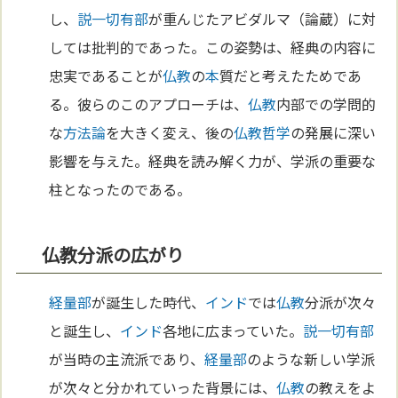
し、
説一切有部
が重んじたアビダルマ（論蔵）に対
しては批判的であった。この姿勢は、経典の内容に
忠実であることが
仏教
の
本
質だと考えたためであ
る。彼らのこのアプローチは、
仏教
内部での学問的
な
方法論
を大きく変え、後の
仏教
哲学
の発展に深い
影響を与えた。経典を読み解く力が、学派の重要な
柱となったのである。
仏教分派の広がり
経量部
が誕生した時代、
インド
では
仏教
分派が次々
と誕生し、
インド
各地に広まっていた。
説一切有部
が当時の主流派であり、
経量部
のような新しい学派
が次々と分かれていった背景には、
仏教
の教えをよ