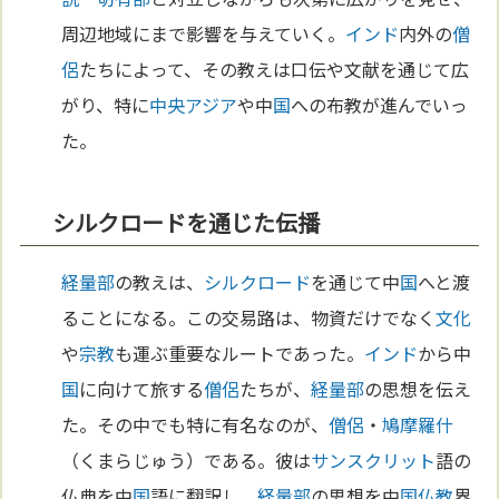
周辺地域にまで影響を与えていく。
インド
内外の
僧
侶
たちによって、その教えは口伝や文献を通じて広
がり、特に
中央アジア
や中
国
への布教が進んでいっ
た。
シルクロードを通じた伝播
経量部
の教えは、
シルクロード
を通じて中
国
へと渡
ることになる。この交易路は、物資だけでなく
文化
や
宗教
も運ぶ重要なルートであった。
インド
から中
国
に向けて旅する
僧侶
たちが、
経量部
の思想を伝え
た。その中でも特に有名なのが、
僧侶
・
鳩摩羅什
（くまらじゅう）である。彼は
サンスクリット
語の
仏典を中
国
語に翻訳し、
経量部
の思想を中
国
仏教
界