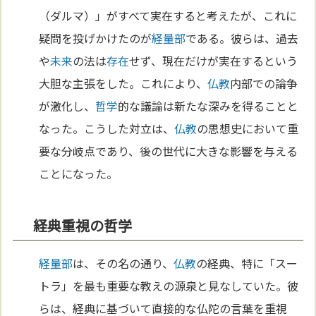
（ダルマ）」がすべて実在すると考えたが、これに
疑問を投げかけたのが
経量部
である。彼らは、過去
や
未来
の法は
存在
せず、現在だけが実在するという
大胆な主張をした。これにより、
仏教
内部での論争
が激化し、
哲学
的な議論は新たな深みを得ることと
なった。こうした対立は、
仏教
の思想史において重
要な分岐点であり、後の世代に大きな影響を与える
ことになった。
経典重視の哲学
経量部
は、その名の通り、
仏教
の経典、特に「スー
トラ」を最も重要な教えの源泉と見なしていた。彼
らは、経典に基づいて直接的な仏陀の言葉を重視