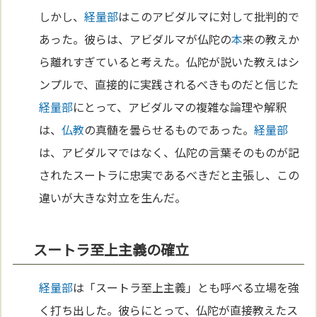
しかし、
経量部
はこのアビダルマに対して批判的で
あった。彼らは、アビダルマが仏陀の
本
来の教えか
ら離れすぎていると考えた。仏陀が説いた教えはシ
ンプルで、直接的に実践されるべきものだと信じた
経量部
にとって、アビダルマの複雑な論理や解釈
は、
仏教
の真髄を曇らせるものであった。
経量部
は、アビダルマではなく、仏陀の言葉そのものが記
されたスートラに忠実であるべきだと主張し、この
違いが大きな対立を生んだ。
スートラ至上主義の確立
経量部
は「スートラ至上主義」とも呼べる立場を強
く打ち出した。彼らにとって、仏陀が直接教えたス