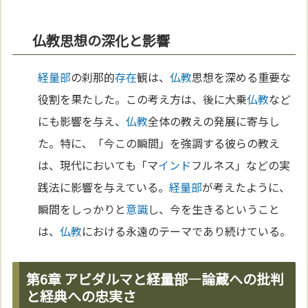
仏教思想の深化と影響
経量部
の刹那的
存在
観は、
仏教
思想を深める重要な
役割を果たした。この考え方は、後に大乗
仏教
など
にも影響を与え、
仏教
全体の教えの発展に寄与し
た。特に、「今この瞬間」を強調する彼らの教え
は、現代においても「マ
インド
フルネス」などの実
践法に影響を与えている。
経量部
が考えたように、
瞬間をしっかりと
意識
し、今を生きるということ
は、
仏教
における永遠のテーマであり続けている。
第6章 アビダルマと経量部―論蔵への批判
と経典への忠実さ