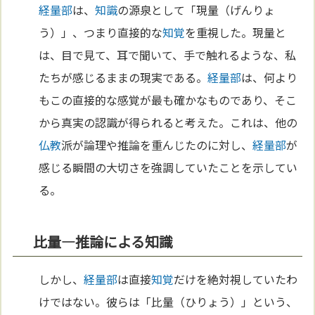
経量部
は、
知識
の源泉として「現量（げんりょ
う）」、つまり直接的な
知覚
を重視した。現量と
は、目で見て、耳で聞いて、手で触れるような、私
たちが感じるままの現実である。
経量部
は、何より
もこの直接的な感覚が最も確かなものであり、そこ
から真実の認識が得られると考えた。これは、他の
仏教
派が論理や推論を重んじたのに対し、
経量部
が
感じる瞬間の大切さを強調していたことを示してい
る。
比量―推論による知識
しかし、
経量部
は直接
知覚
だけを絶対視していたわ
けではない。彼らは「比量（ひりょう）」という、