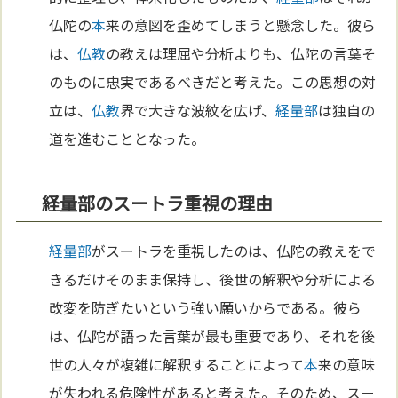
仏陀の
本
来の意図を歪めてしまうと懸念した。彼ら
は、
仏教
の教えは理屈や分析よりも、仏陀の言葉そ
のものに忠実であるべきだと考えた。この思想の対
立は、
仏教
界で大きな波紋を広げ、
経量部
は独自の
道を進むこととなった。
経量部のスートラ重視の理由
経量部
がスートラを重視したのは、仏陀の教えをで
きるだけそのまま保持し、後世の解釈や分析による
改変を防ぎたいという強い願いからである。彼ら
は、仏陀が語った言葉が最も重要であり、それを後
世の人々が複雑に解釈することによって
本
来の意味
が失われる危険性があると考えた。そのため、スー