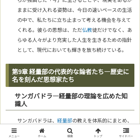
ままに受け入れる姿勢は、今日の速いペースの生活
の中で、私たちに立ち止まって考える機会を与えて
くれる。彼らの思想は、ただ
仏教
徒だけでなく、あ
らゆる人々がより充実した人生を生きるための指針
として、現代においても輝きを放ち続けている。
第9章 経量部の代表的な論者たち―歴史に
名を刻んだ思想家たち
サンガバドラ―経量部の理論を広めた知
識人
サンガバドラは、
経量部
の教えを体系的にまとめ、
後世に大きな影響を与えた重要な思想家である。彼
メニュー
ホーム
検索
トップ
サイドバー