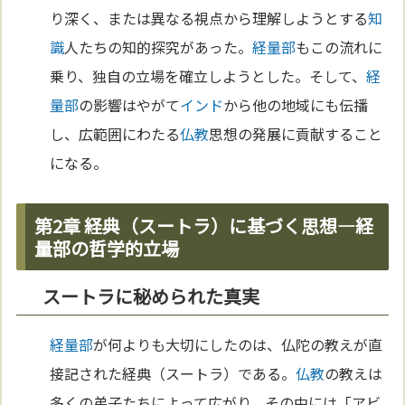
り深く、または異なる視点から理解しようとする
知
識
人たちの知的探究があった。
経量部
もこの流れに
乗り、独自の立場を確立しようとした。そして、
経
量部
の影響はやがて
インド
から他の地域にも伝播
し、広範囲にわたる
仏教
思想の発展に貢献すること
になる。
第2章 経典（スートラ）に基づく思想―経
量部の哲学的立場
スートラに秘められた真実
経量部
が何よりも大切にしたのは、仏陀の教えが直
接記された経典（スートラ）である。
仏教
の教えは
多くの弟子たちによって広がり、その中には「アビ