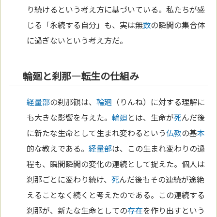
り続けるという考え方に基づいている。私たちが感
じる「永続する自分」も、実は無
数
の瞬間の集合体
に過ぎないという考え方だ。
輪廻と刹那―転生の仕組み
経量部
の刹那観は、
輪廻
（りんね）に対する理解に
も大きな影響を与えた。
輪廻
とは、生命が
死
んだ後
に新たな生命として生まれ変わるという
仏教
の基
本
的な教えである。
経量部
は、この生まれ変わりの過
程も、瞬間瞬間の変化の連続として捉えた。個人は
刹那ごとに変わり続け、
死
んだ後もその連続が途絶
えることなく続くと考えたのである。この連続する
刹那が、新たな生命としての
存在
を作り出すという