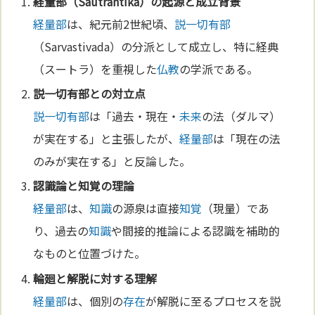
経量部
（Sautrantika）の起源と成立背景
経量部
は、紀元前2世紀頃、
説一切有部
（Sarvastivada）の分派として成立し、特に経典
（スートラ）を重視した
仏教
の学派である。
説一切有部
との対立点
説一切有部
は「過去・現在・
未来
の法（ダルマ）
が実在する」と主張したが、
経量部
は「現在の法
のみが実在する」と反論した。
認識論
と
知覚
の理論
経量部
は、
知識
の源泉は直接
知覚
（現量）であ
り、過去の
知識
や間接的推論による認識を補助的
なものと位置づけた。
輪廻
と解脱に対する理解
経量部
は、個別の
存在
が解脱に至るプロセスを説