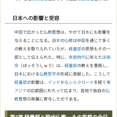
日本への影響と受容
中
国
で広がった
仏教
思想は、やがて日
本
にも影響を
与えることになる。日
本
の
仏教
は中
国
を通じて多く
の教えを取り入れていたが、
経量部
の思想もその一
部として伝えられた。特に、
奈良時代
に栄えた
法相
宗
（ほっそうしゅう）は、
経量部
の教えを重視し、
日
本
における
仏教
哲学
の形成に貢献した。こうして
経量部
の影響は、
インド
から
シルクロード
を経て
東
アジア
の広範囲にわたって広まり、各地で独自の
仏
教
思想の発展に寄与したのである。
第8章 経量部と現代仏教―その思想の今日