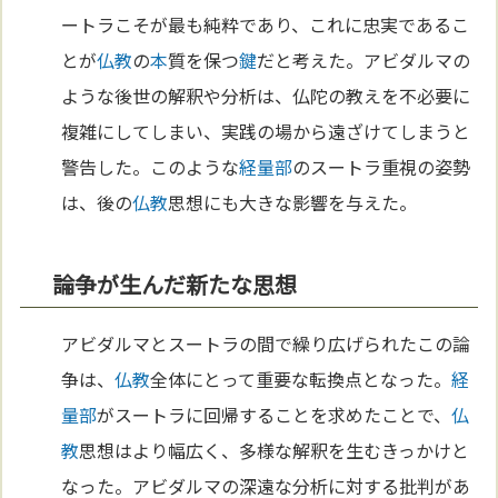
ートラこそが最も純粋であり、これに忠実であるこ
とが
仏教
の
本
質を保つ
鍵
だと考えた。アビダルマの
ような後世の解釈や分析は、仏陀の教えを不必要に
複雑にしてしまい、実践の場から遠ざけてしまうと
警告した。このような
経量部
のスートラ重視の姿勢
は、後の
仏教
思想にも大きな影響を与えた。
論争が生んだ新たな思想
アビダルマとスートラの間で繰り広げられたこの論
争は、
仏教
全体にとって重要な転換点となった。
経
量部
がスートラに回帰することを求めたことで、
仏
教
思想はより幅広く、多様な解釈を生むきっかけと
なった。アビダルマの深遠な分析に対する批判があ