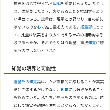
推論を通じて得られる
知識
も重要と考えた。たとえ
ば、煙が見えたとき、火があることを推測するよう
な場面である。比量は、現量とは異なり、目の前に
はないものを
心
で推し量る力である。
経量部
にとっ
て、比量は現実をより広く捉えるための補助的な手
段であったが、それでもやはり現量、直接
知覚
に勝
るものではないとされた。
知覚の限界と可能性
経量部
の
知覚
論は、ただ直接的に感じることが真実
だと主張するだけでなく、
知覚
には限界があること
も認めていた。私たちが見るものや聞くものは、時
として錯覚や誤解を生むことがある。だからこそ、