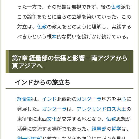
った一方で、その影響は無視できず、後の
仏教
派も
この論争をもとに自らの立場を築いていった。この
対立は、
仏教
の教えをどのように理解し、実践する
べきかという根
本
的な問いを投げかけ続けている。
第7章 経量部の伝播と影響―南アジアから
東アジアへ
インドからの旅立ち
経量部
は、
インド
北西部の
ガンダーラ
地方を中
心
に
発展した。
ガンダーラ
は、
アレクサンドロス大王
の
東征後に東西
文化
が交差する地となり、
仏教
思想が
活発に交流する場所でもあった。
経量部
の
哲学
は、
説一切有部
と対立しながらも次第に広がりを見せ、