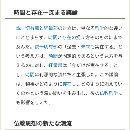
時間と存在―深まる議論
説一切有部
と
経量部
の対立は、単なる
哲学
的な違い
にとどまらず、
時間
と
存在
の捉え方そのものにまで
及んだ。
説一切有部
の「過去・
未来
も実在する」と
いう考え方は、
時間
が固定的であるという見方を与
えるのに対し、
経量部
は「今だけが実在する」と
し、
時間
は刹那的な流れだと主張した。この議論
は、物事がどのように
存在
し、どのように消えてい
くのかという深い問いを生み出し、後の
仏教
哲学
に
も影響を与えた。
仏教思想の新たな潮流