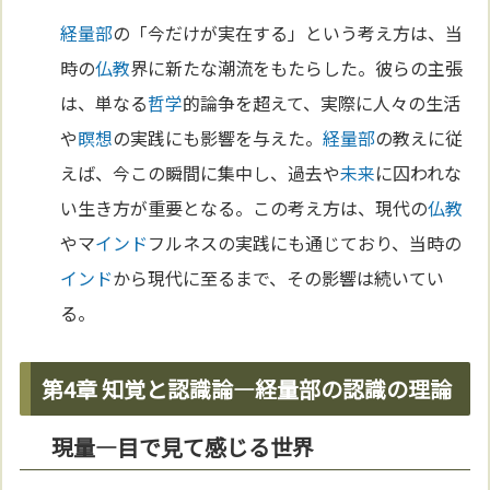
経量部
の「今だけが実在する」という考え方は、当
時の
仏教
界に新たな潮流をもたらした。彼らの主張
は、単なる
哲学
的論争を超えて、実際に人々の生活
や
瞑想
の実践にも影響を与えた。
経量部
の教えに従
えば、今この瞬間に集中し、過去や
未来
に囚われな
い生き方が重要となる。この考え方は、現代の
仏教
やマ
インド
フルネスの実践にも通じており、当時の
インド
から現代に至るまで、その影響は続いてい
る。
第4章 知覚と認識論―経量部の認識の理論
現量―目で見て感じる世界