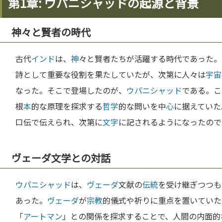
第1章: ウパニシャッドの起源と背景
神々と賢者の時代
古代
インド
は、
神
々と賢者たちが活躍する時代であった。
詩として重要な役割を果たしていたが、次第に人々は
宇宙
なった。そこで登場したのが、
ウパニシャッド
である。こ
根
本
的な原理を探求する
哲学
的な問いを中
心
に据えていた
口伝で伝えられ、次第に
文字
に記されるようになったので
ヴェーダ文学との対話
ウパニシャッド
は、
ヴェーダ
文献の
伝統
を受け継ぎつつも
あった。
ヴェーダ
が
宗教
的儀式や祈りに重点を置いていた
「
アートマン
」との関係を探求することで、人間の内面的