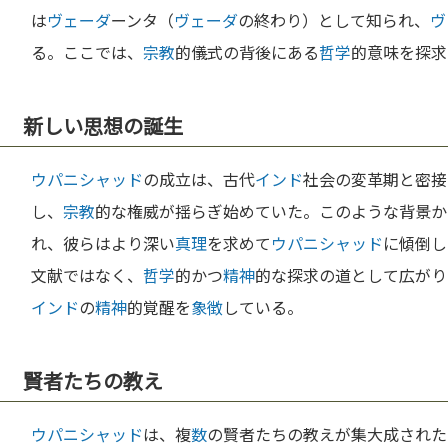
は
ヴェーダ
ーンタ（
ヴェーダ
の終わり）として知られ、
ヴ
る。ここでは、
宗教
的儀式の背後にある
哲学
的意味を探求
新しい思想の誕生
ウパニシャッド
の成立は、古代
インド
社会の変革期と密接
し、
宗教
的な権威が揺らぎ始めていた。このような背景か
れ、彼らはより深い
真理
を求めて
ウパニシャッド
に傾倒し
文献ではなく、
哲学
的かつ
精神
的な探求の道として広がり
インド
の
精神
的覚醒を
象徴
している。
賢者たちの教え
ウパニシャッド
は、複
数
の賢者たちの教えが集大成された