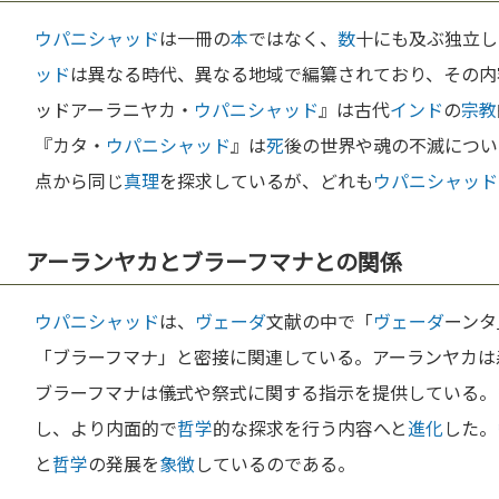
ウパニシャッド
は一冊の
本
ではなく、
数
十にも及ぶ独立し
ッド
は異なる時代、異なる地域で編纂されており、その内
ッドアーラニヤカ・
ウパニシャッド
』は古代
インド
の
宗教
『カタ・
ウパニシャッド
』は
死
後の世界や魂の不滅につい
点から同じ
真理
を探求しているが、どれも
ウパニシャッド
アーランヤカとブラーフマナとの関係
ウパニシャッド
は、
ヴェーダ
文献の中で「
ヴェーダ
ーンタ
「ブラーフマナ」と密接に関連している。アーランヤカは
ブラーフマナは儀式や祭式に関する指示を提供している。
し、より内面的で
哲学
的な探求を行う内容へと
進化
した。
と
哲学
の発展を
象徴
しているのである。