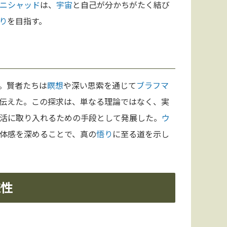
ニシャッド
は、
宇宙
と自己が分かちがたく結び
り
を目指す。
。賢者たちは
瞑想
や深い思索を通じて
ブラフマ
伝えた。この探求は、単なる理論ではなく、実
活に取り入れるための手段として発展した。
ウ
体感を深めることで、真の
悟り
に至る道を示し
様性