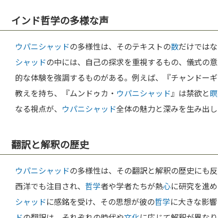
インド哲学の多様な声
ウパニシャッド
の多様性は、そのテキストの
数
だけではな
シャッド
の中には、自己の探求を重視するもの、儀式の意
的な体験を強調するものがある。例えば、『チャンドーギ
教えを持ち、『ムンドゥカ・
ウパニシャッド
』は禁欲と
瞑
なる視点が、
ウパニシャッド
全体の魅力と深みを生み出し
翻訳と解釈の歴史
ウパニシャッド
の多様性は、その翻訳と解釈の歴史にも反
西洋でも注目され、
哲学
者や学者たちが熱
心
に研究を進め
シャッド
に感銘を受け、その思想が彼の
哲学
に大きな影響
ド
の翻訳は、それぞれの時代や
文化
に応じて解釈が異なり