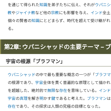
を通じて得られた
知識
を弟子たちに伝え、それが
ウパニシ
教
や
ジャイナ教
など他の
宗教
にも影響を与え、
インド
全土
個々の賢者の
知識
にとどまらず、時代を超えて受け継がれ
る。
第2章: ウパニシャッドの主要テーマ –
宇宙の根源「ブラフマン」
ウパニシャッド
の中で最も重要な概念の一つが「
ブラフマ
の根源であり、
宇宙
全体を貫く普遍的な原理として描かれ
を超越した、絶対的で
無限
な
存在
を意味している。
インド
宇宙
の
真理
を解き
明
かす
鍵
であると考えた。
ブラフマン
は
存在
であり、その探求は人類の究極の目標となった。