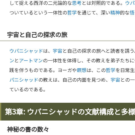
して捉える西洋の二元論的な
思考
とは対照的である。
ウパ
ついているという一体性の
哲学
を通じて、深い
精神
的な
悟
宇宙と自己の探求の旅
ウパニシャッド
は、
宇宙
と自己の探求の旅へと読者を誘う
ン
と
アートマン
の一体性を体得し、その教えを弟子たちに
践を伴うものである。ヨーガや
瞑想
は、この
哲学
を日常生
パニシャッド
の教えは、自己の内面を見つめ、
宇宙
との一
ているのである。
第3章: ウパニシャッドの文献構成と多
神秘の書の数々