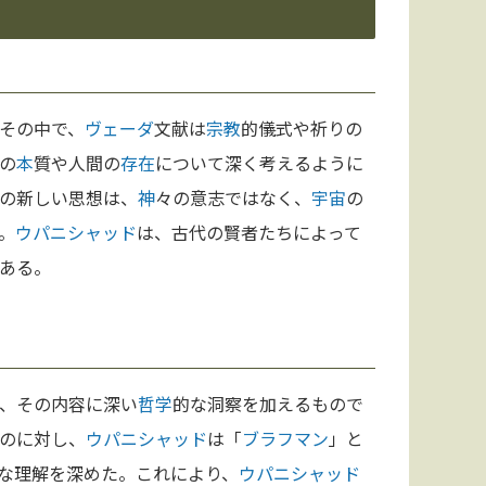
その中で、
ヴェーダ
文献は
宗教
的儀式や祈りの
の
本
質や人間の
存在
について深く考えるように
の新しい思想は、
神
々の意志ではなく、
宇宙
の
。
ウパニシャッド
は、古代の賢者たちによって
ある。
、その内容に深い
哲学
的な洞察を加えるもので
のに対し、
ウパニシャッド
は「
ブラフマン
」と
な理解を深めた。これにより、
ウパニシャッド