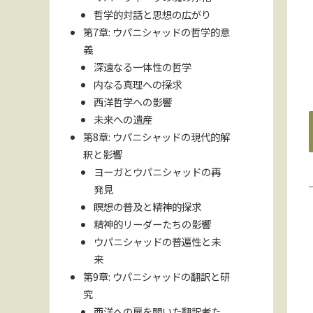
哲学的対話と思想の広がり
第7章: ウパニシャッドの哲学的意
義
深遠なる一体性の哲学
内なる真理への探求
西洋哲学への影響
未来への遺産
第8章: ウパニシャッドの現代的解
釈と影響
ヨーガとウパニシャッドの再
発見
瞑想の普及と精神的探求
精神的リーダーたちの影響
ウパニシャッドの普遍性と未
来
第9章: ウパニシャッドの翻訳と研
究
西洋への扉を開いた翻訳者た