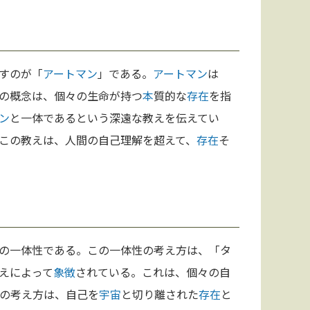
すのが「
アートマン
」である。
アートマン
は
の概念は、個々の生命が持つ
本
質的な
存在
を指
ン
と一体であるという深遠な教えを伝えてい
この教えは、人間の自己理解を超えて、
存在
そ
の一体性である。この一体性の考え方は、「タ
えによって
象徴
されている。これは、個々の自
の考え方は、自己を
宇宙
と切り離された
存在
と