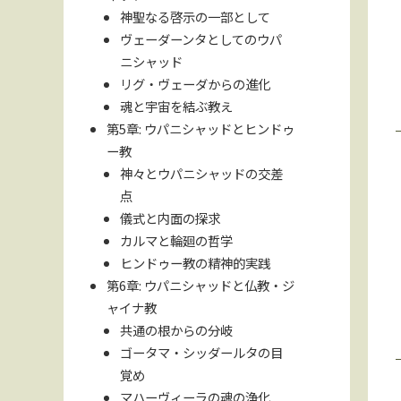
神聖なる啓示の一部として
ヴェーダーンタとしてのウパ
ニシャッド
リグ・ヴェーダからの進化
魂と宇宙を結ぶ教え
第5章: ウパニシャッドとヒンドゥ
ー教
神々とウパニシャッドの交差
点
儀式と内面の探求
カルマと輪廻の哲学
ヒンドゥー教の精神的実践
第6章: ウパニシャッドと仏教・ジ
ャイナ教
共通の根からの分岐
ゴータマ・シッダールタの目
覚め
マハーヴィーラの魂の浄化