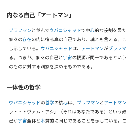
内なる自己「アートマン」
ブラフマン
と並んで
ウパニシャッド
で中
心
的な役割を果た
個々の
存在
の内に宿る真の自己であり、魂とも言える。こ
し示している。
ウパニシャッド
は、
アートマン
が
ブラフマ
る。つまり、個々の自己と
宇宙
の根源が同一であるという
のものに対する洞察を深めるものである。
一体性の哲学
ウパニシャッド
の
哲学
の核
心
は、
ブラフマン
と
アートマン
ット・トヴァム・アシ」（それはあなたである）という教
己が
宇宙
全体と
本
質的に同じであることを示している。こ