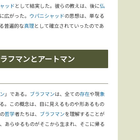
ャッド
として結実した。彼らの教えは、後に
仏
に広がった。
ウパニシャッド
の思想は、単なる
る普遍的な
真理
として確立されていったのであ
 ブラフマンとアートマン
ン
」である。
ブラフマン
は、全ての
存在
や現
象
る。この概念は、目に見えるものや形あるもの
の
哲学
者たちは、
ブラフマン
を理解することが
、あらゆるものがそこから生まれ、そこに帰る