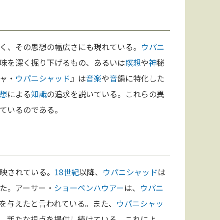
く、その思想の幅広さにも現れている。
ウパニ
味を深く掘り下げるもの、あるいは
瞑想
や
神
秘
ャ・
ウパニシャッド
』は
音楽
や
音
韻に特化した
想
による
知識
の追求を説いている。これらの異
ているのである。
映されている。
18世紀
以降、
ウパニシャッド
は
た。アーサー・
ショーペンハウアー
は、
ウパニ
を与えたと言われている。また、
ウパニシャッ
、新たな視点を提供し続けている。これによ