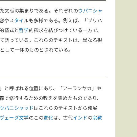
た文献の集まりである。それぞれの
ウパニシャ
容やス
タイ
ルも多様である。例えば、『ブリハ
的儀式と
哲学
的探求を結びつけている一方で、
て語っている。これらのテキストは、異なる視
として一体のものとされている。
」と呼ばれる位置にあり、「アーランヤカ」や
森で修行するための教えを集めたものであり、
ウパニシャッド
はこれらのテキストから発展
ヴェーダ
文学
のこの
進化
は、古代
インド
の
宗教