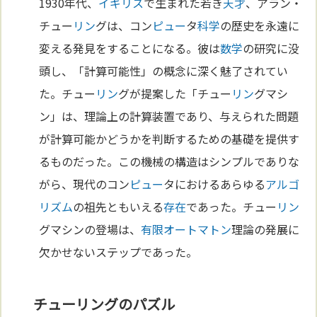
1930年代、
イギリス
で生まれた若き
天才
、アラン・
チュー
リン
グは、コン
ピュー
タ
科学
の歴史を永遠に
変える発見をすることになる。彼は
数学
の研究に没
頭し、「計算可能性」の概念に深く魅了されてい
た。チュー
リン
グが提案した「チュー
リン
グマシ
ン」は、理論上の計算装置であり、与えられた問題
が計算可能かどうかを判断するための基礎を提供す
るものだった。この機械の構造はシンプルでありな
がら、現代のコン
ピュー
タにおけるあらゆる
アルゴ
リズム
の祖先ともいえる
存在
であった。チュー
リン
グマシンの登場は、
有限オートマトン
理論の発展に
欠かせないステップであった。
チューリングのパズル