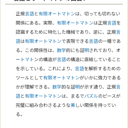
正規
言語
と
有限オートマトン
は、切っても切れない
関係にある。実際、
有限オートマトン
は正規
言語
を
認識するために特化した機械であり、逆に、正規
言
語
は
有限オートマトン
で表現できる
言語
の一種であ
る。この関係性は、
数学
的にも証
明
されており、オ
ー
トマト
ンの構造が
言語
の構造に直結していること
を示している。これにより、
言語
を解析するための
ツールとして
有限オートマトン
がいかに強力である
かが理解できる。
数学
的な証
明
が示す通り、正規
言
語
と
有限オートマトン
は、まるで
パズル
のピースが
完璧に組み合わさるような
美
しい関係を持ってい
る。