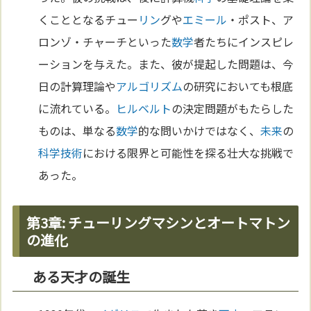
くこととなるチュー
リン
グや
エミール
・ポスト、ア
ロンゾ・チャーチといった
数学
者たちにインスピレ
ーションを与えた。また、彼が提起した問題は、今
日の計算理論や
アルゴリズム
の研究においても根底
に流れている。
ヒルベルト
の決定問題がもたらした
ものは、単なる
数学
的な問いかけではなく、
未来
の
科学
技術
における限界と可能性を探る壮大な挑戦で
あった。
第3章: チューリングマシンとオートマトン
の進化
ある天才の誕生