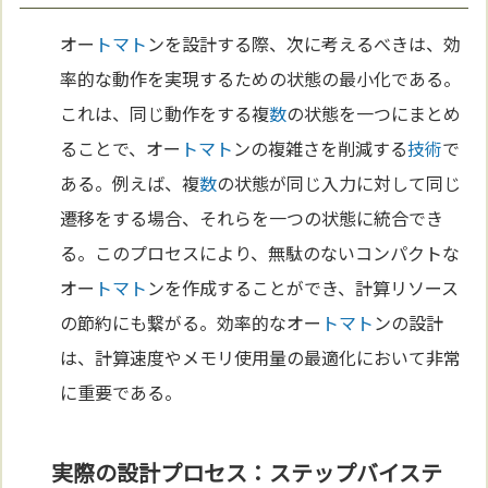
オー
トマト
ンを設計する際、次に考えるべきは、効
率的な動作を実現するための状態の最小化である。
これは、同じ動作をする複
数
の状態を一つにまとめ
ることで、オー
トマト
ンの複雑さを削減する
技術
で
ある。例えば、複
数
の状態が同じ入力に対して同じ
遷移をする場合、それらを一つの状態に統合でき
る。このプロセスにより、無駄のないコンパクトな
オー
トマト
ンを作成することができ、計算リソース
の節約にも繋がる。効率的なオー
トマト
ンの設計
は、計算速度やメモリ使用量の最適化において非常
に重要である。
実際の設計プロセス：ステップバイステ