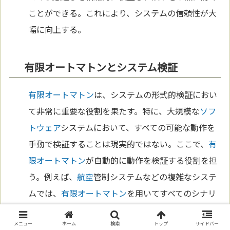
ことができる。これにより、システムの信頼性が大
幅に向上する。
有限オートマトンとシステム検証
有限オートマトン
は、システムの形式的検証におい
て非常に重要な役割を果たす。特に、大規模な
ソフ
トウェア
システムにおいて、すべての可能な動作を
手動で検証することは現実的ではない。ここで、
有
限オートマトン
が自動的に動作を検証する役割を担
う。例えば、
航空
管制システムなどの複雑なシステ
ムでは、
有限オートマトン
を用いてすべてのシナリ
オをシミュレートし、エラーがないかを検証する。
このプロセスにより、システムの安全性と信頼性が
メニュー
ホーム
検索
トップ
サイドバー