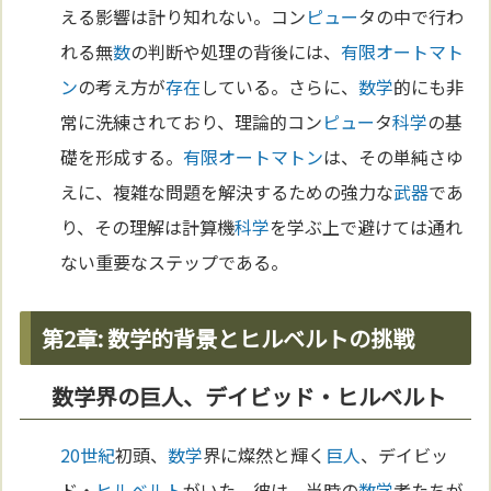
える影響は計り知れない。コン
ピュー
タの中で行わ
れる無
数
の判断や処理の背後には、
有限オートマト
ン
の考え方が
存在
している。さらに、
数学
的にも非
常に洗練されており、理論的コン
ピュー
タ
科学
の基
礎を形成する。
有限オートマトン
は、その単純さゆ
えに、複雑な問題を解決するための強力な
武器
であ
り、その理解は計算機
科学
を学ぶ上で避けては通れ
ない重要なステップである。
第2章: 数学的背景とヒルベルトの挑戦
数学界の巨人、デイビッド・ヒルベルト
20世紀
初頭、
数学
界に燦然と輝く
巨人
、デイビッ
ド・
ヒルベルト
がいた。彼は、当時の
数学
者たちが