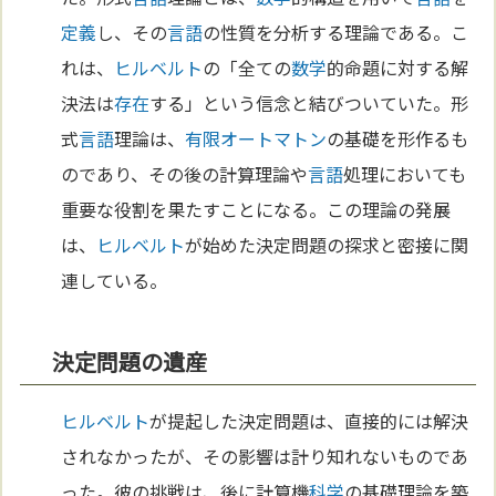
定義
し、その
言語
の性質を分析する理論である。こ
れは、
ヒルベルト
の「全ての
数学
的命題に対する解
決法は
存在
する」という信念と結びついていた。形
式
言語
理論は、
有限オートマトン
の基礎を形作るも
のであり、その後の計算理論や
言語
処理においても
重要な役割を果たすことになる。この理論の発展
は、
ヒルベルト
が始めた決定問題の探求と密接に関
連している。
決定問題の遺産
ヒルベルト
が提起した決定問題は、直接的には解決
されなかったが、その影響は計り知れないものであ
った。彼の挑戦は、後に計算機
科学
の基礎理論を築