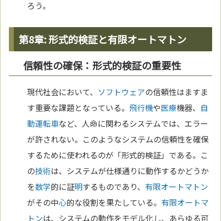
ろう。
第8章: 形式的検証と有限オートマトン
信頼性の確保：形式的検証の重要性
現代社会において、
ソフトウェア
の信頼性はますま
す重要な課題となっている。
飛行機
や
医療
機器、
自
動運転車
など、人命に関わるシステムでは、エラー
が許されない。このようなシステムの信頼性を確保
するために使われるのが「形式的検証」である。こ
の
技術
は、システムが仕様通りに動作するかどうか
を
数学
的に証
明
するものであり、
有限オートマトン
がその中
心
的な役割を果たしている。
有限オートマ
トン
は、システムの動作をモデル化し、あらゆる可