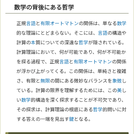
数学の背後にある哲学
正規
言語
と
有限オートマトン
の関係は、単なる
数学
的な理論にとどまらない。そこには、
言語
の構造や
計算の
本
質についての深遠な
哲学
が隠されている。
計算理論において、何が可能であり、何が不可能か
を探る過程で、正規
言語
と
有限オートマトン
の関係
が浮かび上がってくる。この関係は、単純さと複雑
さ、有限と
無限
の間にある微妙なバランスを
象徴
し
ている。計算の限界を理解するためには、この
美
し
い
数学
的構造を深く探求することが不可欠であり、
その探求は、計算理論の根底にある
哲学
的問いに対
する答えの一端を見出す
鍵
となる。