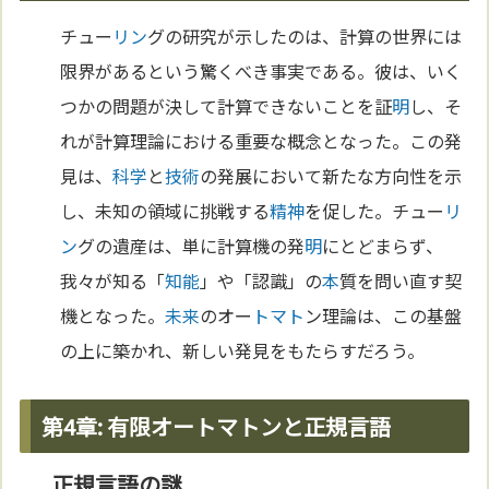
チュー
リン
グの研究が示したのは、計算の世界には
限界があるという驚くべき事実である。彼は、いく
つかの問題が決して計算できないことを証
明
し、そ
れが計算理論における重要な概念となった。この発
見は、
科学
と
技術
の発展において新たな方向性を示
し、未知の領域に挑戦する
精神
を促した。チュー
リ
ン
グの遺産は、単に計算機の発
明
にとどまらず、
我々が知る「
知能
」や「認識」の
本
質を問い直す契
機となった。
未来
のオー
トマト
ン理論は、この基盤
の上に築かれ、新しい発見をもたらすだろう。
第4章: 有限オートマトンと正規言語
正規言語の謎