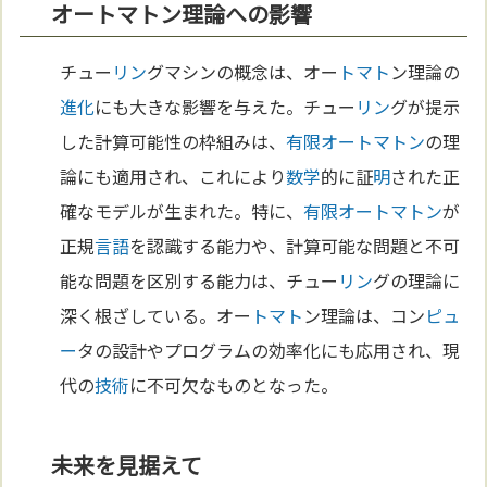
オートマトン理論への影響
チュー
リン
グマシンの概念は、オー
トマト
ン理論の
進化
にも大きな影響を与えた。チュー
リン
グが提示
した計算可能性の枠組みは、
有限オートマトン
の理
論にも適用され、これにより
数学
的に証
明
された正
確なモデルが生まれた。特に、
有限オートマトン
が
正規
言語
を認識する能力や、計算可能な問題と不可
能な問題を区別する能力は、チュー
リン
グの理論に
深く根ざしている。オー
トマト
ン理論は、コン
ピュ
ー
タの設計やプログラムの効率化にも応用され、現
代の
技術
に不可欠なものとなった。
未来を見据えて