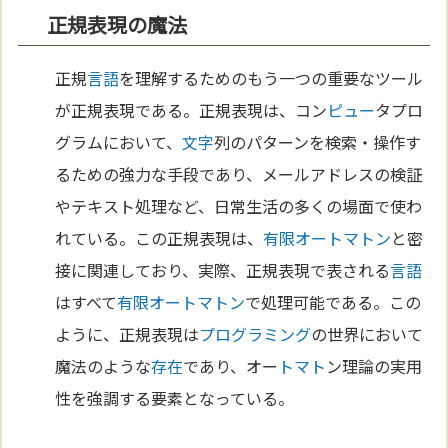
正規表現の魔法
正規
言語
を理解するためのもう一つの重要なツール
が正規表現である。正規表現は、コン
ピュー
タプロ
グラムにおいて、
文字
列のパターンを検索・操作す
るための強力な手段であり、メールアドレスの検証
やテキスト処理など、日常生活の多くの場面で使わ
れている。この正規表現は、
有限オートマトン
と密
接に関連しており、実際、正規表現で表される
言語
はすべて
有限オートマトン
で処理可能である。この
ように、正規表現は
プログラミング
の世界において
魔法のような
存在
であり、オー
トマト
ン理論の実用
性を強調する要素となっている。