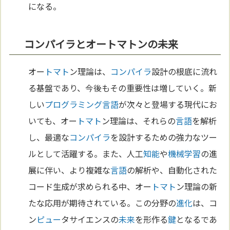
になる。
コンパイラとオートマトンの未来
オー
トマト
ン理論は、
コンパイラ
設計の根底に流れ
る基盤であり、今後もその重要性は増していく。新
しい
プログラミング
言語
が次々と登場する現代にお
いても、オー
トマト
ン理論は、それらの
言語
を解析
し、最適な
コンパイラ
を設計するための強力なツー
ルとして活躍する。また、人工
知能
や
機械学習
の進
展に伴い、より複雑な
言語
の解析や、自動化された
コード生成が求められる中、オー
トマト
ン理論の新
たな応用が期待されている。この分野の
進化
は、コ
ン
ピュー
タサイエンスの
未来
を形作る
鍵
となるであ