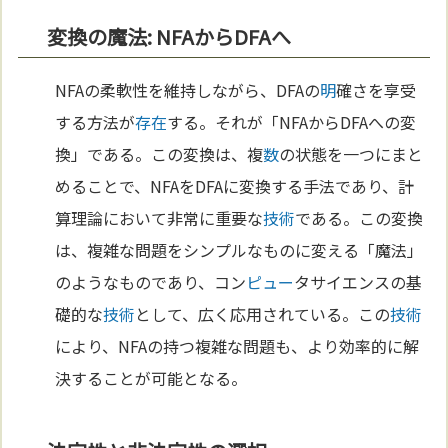
変換の魔法: NFAからDFAへ
NFAの柔軟性を維持しながら、DFAの
明
確さを享受
する方法が
存在
する。それが「NFAからDFAへの変
換」である。この変換は、複
数
の状態を一つにまと
めることで、NFAをDFAに変換する手法であり、計
算理論において非常に重要な
技術
である。この変換
は、複雑な問題をシンプルなものに変える「魔法」
のようなものであり、コン
ピュー
タサイエンスの基
礎的な
技術
として、広く応用されている。この
技術
により、NFAの持つ複雑な問題も、より効率的に解
決することが可能となる。