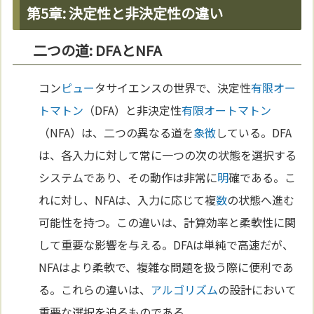
第5章: 決定性と非決定性の違い
二つの道: DFAとNFA
コン
ピュー
タサイエンスの世界で、決定性
有限オー
トマトン
（DFA）と非決定性
有限オートマトン
（NFA）は、二つの異なる道を
象徴
している。DFA
は、各入力に対して常に一つの次の状態を選択する
システムであり、その動作は非常に
明
確である。こ
れに対し、NFAは、入力に応じて複
数
の状態へ進む
可能性を持つ。この違いは、計算効率と柔軟性に関
して重要な影響を与える。DFAは単純で高速だが、
NFAはより柔軟で、複雑な問題を扱う際に便利であ
る。これらの違いは、
アルゴリズム
の設計において
重要な選択を迫るものである。