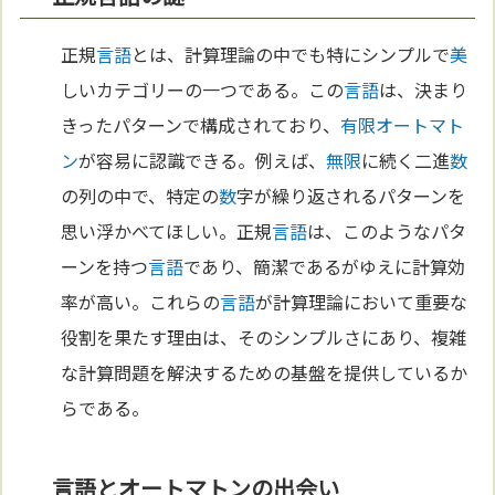
正規
言語
とは、計算理論の中でも特にシンプルで
美
しいカテゴリーの一つである。この
言語
は、決まり
きったパターンで構成されており、
有限オートマト
ン
が容易に認識できる。例えば、
無限
に続く二進
数
の列の中で、特定の
数
字が繰り返されるパターンを
思い浮かべてほしい。正規
言語
は、このようなパタ
ーンを持つ
言語
であり、簡潔であるがゆえに計算効
率が高い。これらの
言語
が計算理論において重要な
役割を果たす理由は、そのシンプルさにあり、複雑
な計算問題を解決するための基盤を提供しているか
らである。
言語とオートマトンの出会い