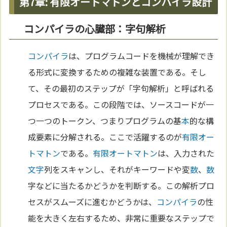
第7章: 有限オートマトンとコンパイラ設計
コンパイラの心臓部：字句解析
コンパイラ
は、プログラムコードを機械が理解でき
る形式に変換するための複雑な装置である。そし
て、その最初のステップが「字句解析」と呼ばれる
プロセスである。この段階では、ソースコードが一
つ一つのトークン、つまりプログラムの基
本
的な構
成要素に分解される。ここで活躍するのが
有限オー
トマトン
である。
有限オートマトン
は、入力された
文字
列をスキャンし、それがキーワードや変
数
、
数
字などに当たるかどうかを判断する。この解析プロ
セスがスムーズに進むかどうかは、
コンパイラ
の性
能を大きく左右するため、非常に重要なステップで