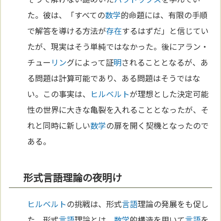
た。彼は、「すべての
数学
的命題には、有限の手順
で解答を導ける方法が
存在
するはずだ」と信じてい
たが、現実はそう単純ではなかった。後にアラン・
チュー
リン
グによって証
明
されることとなるが、あ
る問題は計算可能であり、ある問題はそうではな
い。この事実は、
ヒルベルト
が理想とした決定可能
性の世界に大きな亀裂を入れることとなったが、そ
れと同時に新しい
数学
の扉を開く契機となったので
ある。
形式言語理論の夜明け
ヒルベルト
の挑戦は、形式
言語
理論の発展をも促し
た。形式
言語
理論とは、
数学
的構造を用いて
言語
を