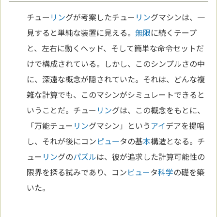
チュー
リン
グが考案したチュー
リン
グマシンは、一
見すると単純な装置に見える。
無限
に続くテープ
と、左右に動くヘッド、そして簡単な命令セットだ
けで構成されている。しかし、このシンプルさの中
に、深遠な概念が隠されていた。それは、どんな複
雑な計算でも、このマシンがシミュレートできると
いうことだ。チュー
リン
グは、この概念をもとに、
「万能チュー
リン
グマシン」という
アイ
デアを提唱
し、それが後にコン
ピュー
タの基
本
構造となる。チ
ュー
リン
グの
パズル
は、彼が追求した計算可能性の
限界を探る試みであり、コン
ピュー
タ
科学
の礎を築
いた。