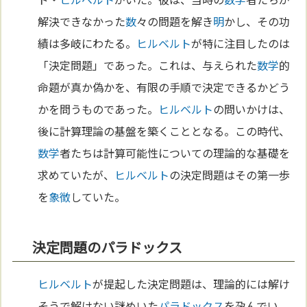
解決できなかった
数
々の問題を解き
明
かし、その功
績は多岐にわたる。
ヒルベルト
が特に注目したのは
「決定問題」であった。これは、与えられた
数学
的
命題が真か偽かを、有限の手順で決定できるかどう
かを問うものであった。
ヒルベルト
の問いかけは、
後に計算理論の基盤を築くこととなる。この時代、
数学
者たちは計算可能性についての理論的な基礎を
求めていたが、
ヒルベルト
の決定問題はその第一歩
を
象徴
していた。
決定問題のパラドックス
ヒルベルト
が提起した決定問題は、理論的には解け
そうで解けない謎めいた
パラドックス
を孕んでい