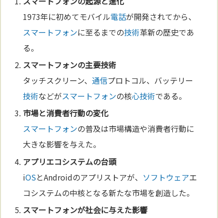
スマートフォン
の起源と
進化
1973年に初めてモバイル
電話
が開発されてから、
スマートフォン
に至るまでの
技術
革新の歴史であ
る。
スマートフォン
の主要
技術
タッチスクリーン、
通信
プロトコル、バッテリー
技術
などが
スマートフォン
の核
心
技術
である。
市場と消費者行動の変化
スマートフォン
の普及は市場構造や消費者行動に
大きな影響を与えた。
アプリエコシステムの台頭
i
OS
とAndroidのアプリストアが、
ソフトウェア
エ
コシステムの中核となる新たな市場を創造した。
スマートフォン
が社会に与えた影響