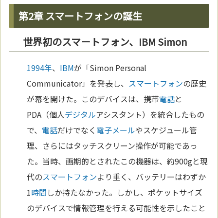
第2章 スマートフォンの誕生
世界初のスマートフォン、IBM Simon
1994年
、
IBM
が「Simon Personal
Communicator」を発表し、
スマートフォン
の歴史
が幕を開けた。このデバイスは、携帯
電話
と
PDA（個人
デジタル
アシスタント）を統合したもの
で、
電話
だけでなく
電子メール
やスケジュール管
理、さらにはタッチスクリーン操作が可能であっ
た。当時、画期的とされたこの機器は、約900gと現
代の
スマートフォン
より重く、バッテリーはわずか
1
時間
しか持たなかった。しかし、ポケットサイズ
のデバイスで情報管理を行える可能性を示したこと