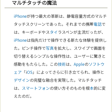
マルチタッチの魔法
iPhone
が持つ最大の革新は、静電容量方式のマルチ
タッチスクリーンであった。それまでの携帯
電話
で
は、キーボードやス
タイ
ラスペンが主流だったが、
iPhone
は指先だけで操作できる新たな体験を提供し
た。ピンチ操作で
写真
を拡大し、スワイプで画面を
切り替えるシンプルな操作性は、ユーザーに驚きと
感動をもたらした。この
技術
は、
Apple
の
ソフトウ
ェア
「i
OS
」によってさらに引き立てられ、操作と
デザイン
の完璧な融合を実現した。マルチタッチ
は、
スマートフォン
の使い方そのものを根
本
的に変
えたのだ。