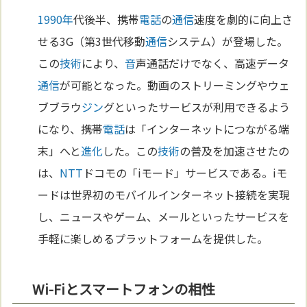
1990年
代後半、携帯
電話
の
通信
速度を劇的に向上さ
せる3G（第3世代移動
通信
システム）が登場した。
この
技術
により、
音
声通話だけでなく、高速データ
通信
が可能となった。動画のストリーミングやウェ
ブブラウ
ジン
グといったサービスが利用できるよう
になり、携帯
電話
は「インターネットにつながる端
末」へと
進化
した。この
技術
の普及を加速させたの
は、
NTT
ドコモの「iモード」サービスである。iモ
ードは世界初のモバイルインターネット接続を実現
し、ニュースやゲーム、メールといったサービスを
手軽に楽しめるプラットフォームを提供した。
Wi-Fiとスマートフォンの相性