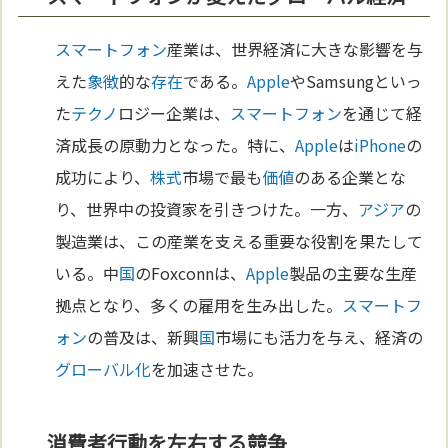
スマートフォン
産業は、世界経済に大きな影響を与
えた
象徴
的な
存在
である。
Apple
やSamsungといっ
た
テクノ
ロジー企業は、
スマートフォン
を通じて経
済成長の原動力となった。特に、
Apple
は
iPhone
の
成功により、
株式
市場で最も
価値
のある企業とな
り、世界中の投資家を引きつけた。一方、
アジア
の
製造業は、この産業を支える重要な役割を果たして
いる。中
国
のFoxconnは、
Apple
製品の主要な生産
拠点となり、多くの雇用を生み出した。
スマートフ
ォン
の普及は、新興
国
市場にも活力を与え、経済の
グローバル化
を加速させた。
消費者行動を左右する競争