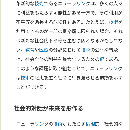
革新的な
技術
であるニューラ
リン
クは、多くの人々
に利益をもたらす可能性がある一方で、その利用が
不平等を助長する危険性もある。たとえば、
技術
を
利用できるのが一部の富裕層に限られた場合、それ
は新たな社会的不平等を生む原因となるかもしれな
い。
教育
や
医療
の分野における
技術
の公平な普及
は、社会全体の利益を最大化するための
鍵
である。
このような課題に取り組むことで、ニューラ
リン
ク
は
技術
の恩恵を広く社会に行き渡らせる道筋を示す
ことができる。
社会的対話が未来を形作る
ニューラ
リン
クの
技術
がもたらす
倫理
的・社会的な