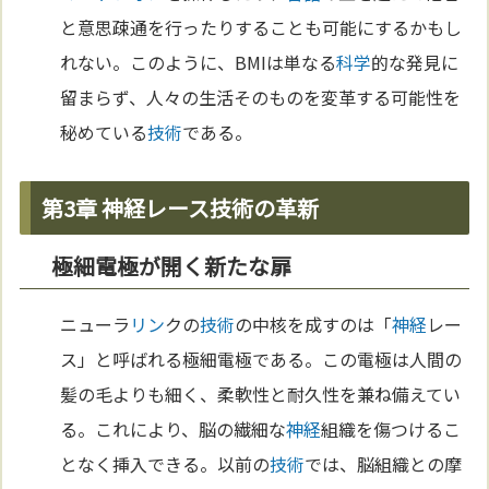
と意思疎通を行ったりすることも可能にするかもし
れない。このように、BMIは単なる
科学
的な発見に
留まらず、人々の生活そのものを変革する可能性を
秘めている
技術
である。
第3章 神経レース技術の革新
極細電極が開く新たな扉
ニューラ
リン
クの
技術
の中核を成すのは「
神経
レー
ス」と呼ばれる極細電極である。この電極は人間の
髪の毛よりも細く、柔軟性と耐久性を兼ね備えてい
る。これにより、脳の繊細な
神経
組織を傷つけるこ
となく挿入できる。以前の
技術
では、脳組織との摩