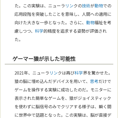
た。この実験は、ニューラ
リン
クの
技術
が
動物
での
応用段階を突破したことを意味し、人間への適用に
向けた大きな一歩となった。さらに、
動物
福祉を考
慮しつつ、
科学
的精度を追求する姿勢が評価され
た。
ゲーマー猿が示した可能性
2021年、ニューラ
リン
クは再び
科学
界を驚かせた。
猿の脳に埋め込んだデバイスを用いて、
思考
だけで
ゲームを操作する実験に成功したのだ。モニターに
表示された簡単なゲームを、猿がジョイスティック
を使わずに脳信号のみでクリアする様子は、瞬く間
に世界中で話題となった。この実験は、脳が直接デ