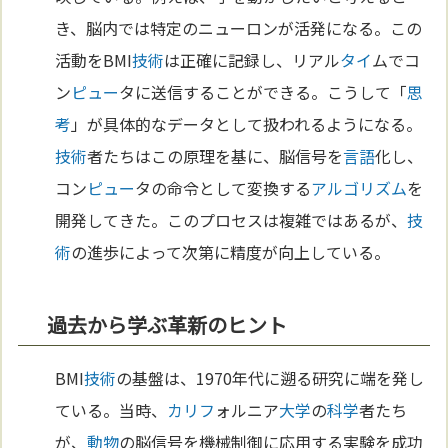
き、脳内では特定のニューロンが活発になる。この
活動をBMI
技術
は正確に記録し、リアル
タイ
ムでコ
ン
ピュー
タに送信することができる。こうして「
思
考
」が具体的なデータとして扱われるようになる。
技術
者たちはこの原理を基に、脳信号を
言語
化し、
コン
ピュー
タの命令として変換する
アルゴリズム
を
開発してきた。このプロセスは複雑ではあるが、
技
術
の進歩によって次第に精度が向上している。
過去から学ぶ革新のヒント
BMI
技術
の基盤は、1970年代に遡る研究に端を発し
ている。当時、
カリフ
ォルニア
大学
の
科学
者たち
が、
動物
の脳信号を機械制御に応用する実験を成功