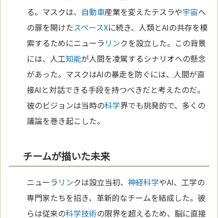
る。マスクは、
自動車
産業を変えたテスラや
宇宙
へ
の扉を開けた
スペースX
に続き、人類とAIの共存を模
索するためにニューラ
リン
クを設立した。この背景
には、人工
知能
が人間を凌駕するシナリオへの懸念
があった。マスクはAIの暴走を防ぐには、人間が直
接AIと対話できる手段を持つべきだと考えたのだ。
彼のビジョンは当時の
科学
界でも挑発的で、多くの
議論を巻き起こした。
チームが描いた未来
ニューラ
リン
クは設立当初、
神経
科学
やAI、工学の
専門家たちを招き、革新的なチームを結成した。彼
らは従来の
科学
技術
の限界を超えるため、脳に直接