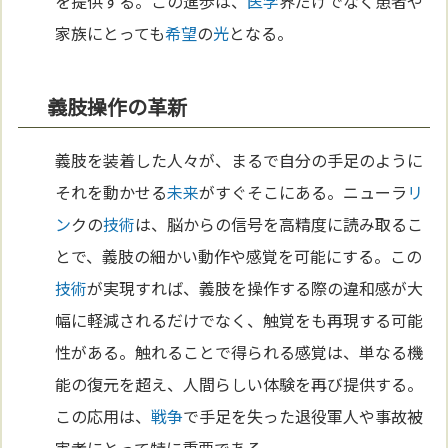
を提供する。この進歩は、
医学
界だけでなく患者や
家族にとっても
希望
の
光
となる。
義肢操作の革新
義肢を装着した人々が、まるで自分の手足のように
それを動かせる
未来
がすぐそこにある。ニューラ
リ
ン
クの
技術
は、脳からの信号を高精度に読み取るこ
とで、義肢の細かい動作や感覚を可能にする。この
技術
が実現すれば、義肢を操作する際の違和感が大
幅に軽減されるだけでなく、触覚をも再現する可能
性がある。触れることで得られる感覚は、単なる機
能の復元を超え、人間らしい体験を再び提供する。
この応用は、
戦争
で手足を失った退役軍人や事故被