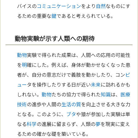
バイスの
コミュニケーション
をより
自然
なものにす
るための重要な
鍵
であると考えられている。
動物実験が示す人類への期待
動物
実験で得られた成果は、人間への応用の可能性
を
明
確にした。例えば、身体が動かせなくなった患
者が、自分の意志だけで義肢を動かしたり、コン
ピ
ュー
タを操作したりする日が近い
未来
に訪れるかも
しれない。
動物
たちの協力で得られた
知識
は、
医療
技術
の進歩や人間の
生活の質
を向上させる大きな力
となる。このように、
ブタ
や猿が参加した実験は単
なる
科学
の進展に留まらず、人類の
夢
を現実に変え
るための確かな礎を築いている。