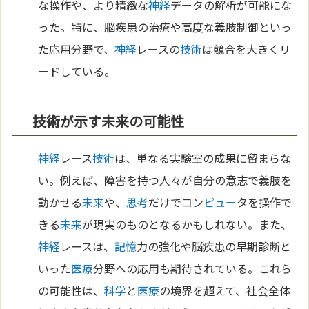
な操作や、より精緻な
神経
データの解析が可能にな
った。特に、脳疾患の治療や高度な義肢制御といっ
た応用分野で、
神経
レースの
技術
は競合を大きくリ
ードしている。
技術が示す未来の可能性
神経
レース
技術
は、単なる実験室の成果に留まらな
い。例えば、障害を持つ人々が自分の意志で義肢を
動かせる
未来
や、
思考
だけでコン
ピュー
タを操作で
きる
未来
が現実のものとなるかもしれない。また、
神経
レースは、
記憶
力の強化や脳疾患の早期診断と
いった
医療
分野への応用も期待されている。これら
の可能性は、
科学
と
医療
の境界を超えて、社会全体