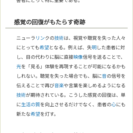
害者にとって特に重要である。
感覚の回復がもたらす奇跡
ニューラ
リン
クの
技術
は、視覚や聴覚を失った人々
にとっても
希望
となる。例えば、失
明
した患者に対
し、目の代わりに脳に直接
映像
信号を送ることで、
光
を「見る」体験を再現することが可能になるかも
しれない。聴覚を失った場合でも、脳に
音
の信号を
伝えることで再び
音楽
や言葉を楽しめるようになる
技術
が期待されている。こうした感覚の回復は、単
に
生活の質
を向上させるだけでなく、患者の
心
にも
新たな
希望
を灯す。