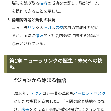
脳波を読み取る
技術
の成功を実証し、猿がゲーム
を操作できることを示した。
倫理
的課題と規制の状況
ニューラ
リン
クの
技術
は
医療
応用の可能性を秘め
るが、同時に
倫理
的・社会的影響に関する議論が
必要とされている。
第1章 ニューラリンクの誕生：未来への挑
戦
ビジョンから始まる物語
2016年、
テクノ
ロジー界の革命児
イーロン・マスク
が新たな挑戦を宣言した。「人間の脳と機械をつな
げ、
未来
を変える」――これが彼の掲げたビジョンであ