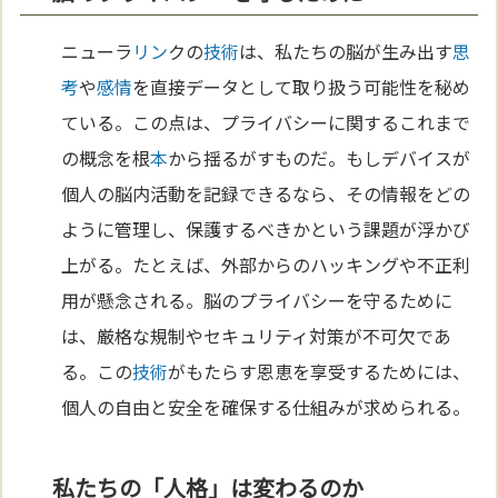
ニューラ
リン
クの
技術
は、私たちの脳が生み出す
思
考
や
感情
を直接データとして取り扱う可能性を秘め
ている。この点は、プライバシーに関するこれまで
の概念を根
本
から揺るがすものだ。もしデバイスが
個人の脳内活動を記録できるなら、その情報をどの
ように管理し、保護するべきかという課題が浮かび
上がる。たとえば、外部からのハッキングや不正利
用が懸念される。脳のプライバシーを守るために
は、厳格な規制やセキュリティ対策が不可欠であ
る。この
技術
がもたらす恩恵を享受するためには、
個人の自由と安全を確保する仕組みが求められる。
私たちの「人格」は変わるのか