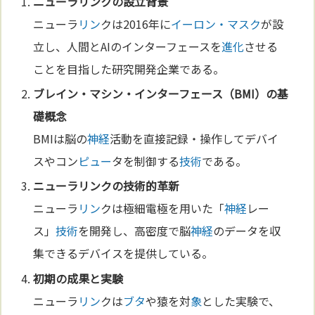
ニューラ
リン
クの設立背景
ニューラ
リン
クは2016年に
イーロン・マスク
が設
立し、人間とAIのインターフェースを
進化
させる
ことを目指した研究開発企業である。
ブレイン・マシン・インターフェース
（BMI）の基
礎概念
BMIは脳の
神経
活動を直接記録・操作してデバイ
スやコン
ピュー
タを制御する
技術
である。
ニューラ
リン
クの
技術
的革新
ニューラ
リン
クは極細電極を用いた「
神経
レー
ス」
技術
を開発し、高密度で脳
神経
のデータを収
集できるデバイスを提供している。
初期の成果と実験
ニューラ
リン
クは
ブタ
や猿を対
象
とした実験で、