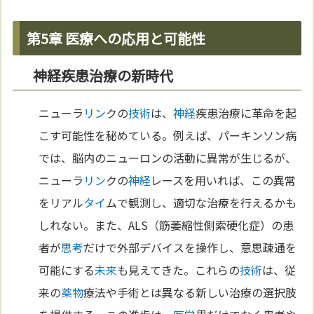
第5章 医療への応用と可能性
神経疾患治療の新時代
ニューラ
リン
クの
技術
は、
神経
疾患治療に革命を起
こす可能性を秘めている。例えば、パーキンソン病
では、脳内のニューロンの活動に異常が生じるが、
ニューラ
リン
クの
神経
レースを用いれば、この異常
をリアル
タイ
ムで観測し、適切な治療を行えるかも
しれない。また、ALS（筋萎縮性側索硬化症）の患
者が
思考
だけで外部デバイスを操作し、意思疎通を
可能にする
未来
も見えてきた。これらの
技術
は、従
来の
薬物
療法や手術とは異なる新しい治療の選択肢