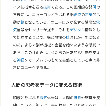
イスに指令を送る
技術
である。この画期的な発
明
の
背後には、ニューロンと呼ばれる脳
細胞
の
電気
的活
動が
鍵
となっている。ニューロンが発する微弱な
電
気
信号をセンサーが捉え、それを
デジタル
情報とし
て処理することで、脳と機械の
橋
渡しが可能になる
のだ。まるで脳が機械と会話を始めたような感覚で
ある。この仕組みは、私たちの日常的な行動を支え
る
神経
メカニズムそのものを基盤としている点で非
常にユニークである。
人間の思考をデータに変える技術
脳波と呼ばれる
電気
信号は、人間の
思考
や感覚を反
映している。例えば、手を動かしたいと考えると