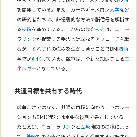
を開発している。また、カーネギーメロン
大学
など
の研究者たちは、非侵襲的な方法で脳信号を解析す
る
技術
を進めている。これらの競合
技術
は、ニュー
ラ
リン
クが提案する手法とは異なるアプローチを取
るが、それぞれの強みを生かし合うことでBMI
技術
全体が
進化
している。競争は、革新を加速させる
エ
ネルギー
となっている。
共通目標を共有する時代
競争だけではなく、共通の目標に向かうコラボレー
ションもBMI分野では重要な役割を果たしている。
たとえば、ニューラ
リン
クと
医療
機関の提携によっ
て、
神経
疾患治療の研究が大きく進展する可能性が