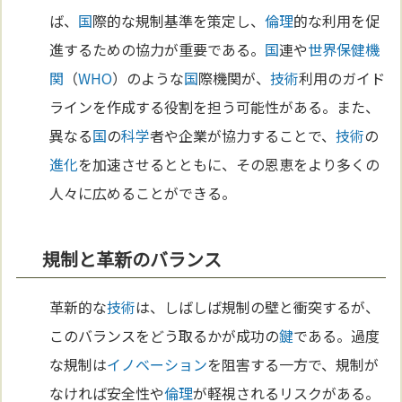
ば、
国
際的な規制基準を策定し、
倫理
的な利用を促
進するための協力が重要である。
国
連や
世界保健機
関
（
WHO
）のような
国
際機関が、
技術
利用のガイド
ラインを作成する役割を担う可能性がある。また、
異なる
国
の
科学
者や企業が協力することで、
技術
の
進化
を加速させるとともに、その恩恵をより多くの
人々に広めることができる。
規制と革新のバランス
革新的な
技術
は、しばしば規制の壁と衝突するが、
このバランスをどう取るかが成功の
鍵
である。過度
な規制は
イノベーション
を阻害する一方で、規制が
なければ安全性や
倫理
が軽視されるリスクがある。