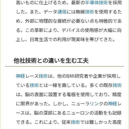
高いものに仕上げるため、最新の
半導体
技術
を採用
した。また、データ
通信
には無線
技術
を使用するた
め、外部に物理的な接続が必要ない点も特徴的であ
る。この革新により、デバイスの使用感が大幅に向
上し、日常生活での利用が現実味を帯びてきた。
他社技術との違いを生む工夫
神経
レース
技術
は、他のBMI研究者や企業が採用し
ている
技術
とは一線を画している。多くの既存
技術
は、脳の表面に設置する電極を使用しており、精度
に限界があった。しかし、ニューラ
リン
クの
神経
レ
ースは、脳の深部にあるニューロンの活動をも記録
できる。これにより、従来
技術
では難しかった高度