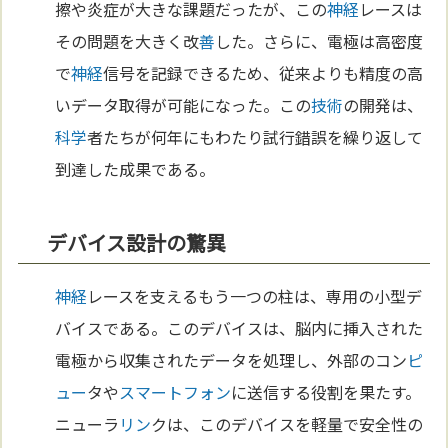
擦や炎症が大きな課題だったが、この
神経
レースは
その問題を大きく改
善
した。さらに、電極は高密度
で
神経
信号を記録できるため、従来よりも精度の高
いデータ取得が可能になった。この
技術
の開発は、
科学
者たちが何年にもわたり試行錯誤を繰り返して
到達した成果である。
デバイス設計の驚異
神経
レースを支えるもう一つの柱は、専用の小型デ
バイスである。このデバイスは、脳内に挿入された
電極から収集されたデータを処理し、外部のコン
ピ
ュー
タや
スマートフォン
に送信する役割を果たす。
ニューラ
リン
クは、このデバイスを軽量で安全性の