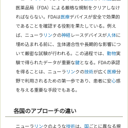
医薬品局（FDA）による厳格な規制をクリアしなけ
ればならない。FDAは
医療
デバイスが安全で効果的
であることを確認する役割を果たしている。例え
ば、ニューラ
リン
クの
神経
レースデバイスが
人体
に
埋め込まれる前に、生体適合性や長期的な影響につ
いて厳密な試験が行われる。この過程では、
動物
実
験で得られたデータが重要な
鍵
となる。FDAの承認
を得ることは、ニューラ
リン
クの
技術
が広く
医療
分
野で利用されるための第一歩であり、患者に安
心
感
を与える重要な手段でもある。
各国のアプローチの違い
ニューラ
リン
クのような
技術
は、
国
ごとに異なる規