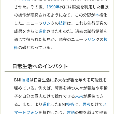
させた。その後、
1990年
代には脳波を利用した義肢
の操作が研究されるようになり、この分野が
本
格化
した。ニューラ
リン
クの
技術
は、これら先行研究の
成果をさらに
進化
させたものだ。過去の試行錯誤を
通じて得られた知見が、現在のニューラ
リン
クの
技
術
の礎となっている。
日常生活へのインパクト
BMI
技術
は日常生活に多大な影響を与える可能性を
秘めている。例えば、障害を持つ人々が義肢や車椅
子を自分の意志だけで操作できる
未来
が想像でき
る。また、より
進化
したBMI
技術
は、
思考
だけで
ス
マートフォン
を操作したり、
言語
の壁を越えて他者