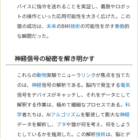
バイスに指令を送れることを実証し、義肢やロボッ
トの操作といった応用可能性を大きく広げた。この
猿の成功は、
未来
のBMI
技術
の可能性を示す
象徴
的
な瞬間だった。
神経信号の秘密を解き明かす
これらの
動物
実験でニューラ
リン
クが焦点を当てた
のは、
神経
信号の解析である。脳内で発生する
電気
信号をデバイスがキャッチし、それをデータとして
解釈する作業は、極めて繊細なプロセスである。
科
学
者たちは、AI
アルゴリズム
を駆使して膨大な
神経
データを解析し、
ブタ
や猿が何を考え、何をしよう
としているかを推測した。この解析
技術
は、脳とデ