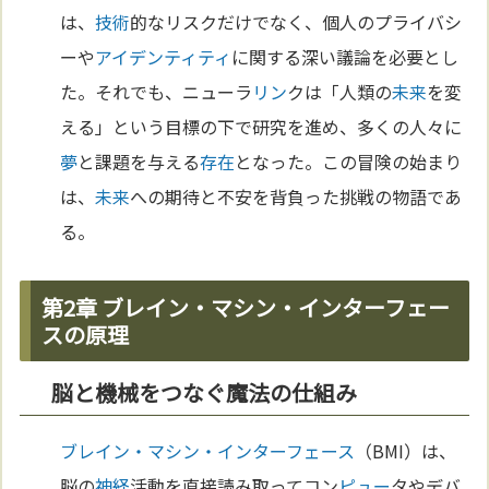
は、
技術
的なリスクだけでなく、個人のプライバシ
ーや
アイデンティティ
に関する深い議論を必要とし
た。それでも、ニューラ
リン
クは「人類の
未来
を変
える」という目標の下で研究を進め、多くの人々に
夢
と課題を与える
存在
となった。この冒険の始まり
は、
未来
への期待と不安を背負った挑戦の物語であ
る。
第2章 ブレイン・マシン・インターフェー
スの原理
脳と機械をつなぐ魔法の仕組み
ブレイン・マシン・インターフェース
（BMI）は、
脳の
神経
活動を直接読み取ってコン
ピュー
タやデバ