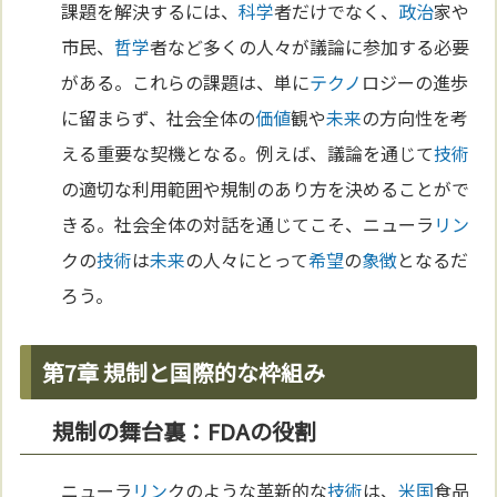
課題を解決するには、
科学
者だけでなく、
政治
家や
市民、
哲学
者など多くの人々が議論に参加する必要
がある。これらの課題は、単に
テクノ
ロジーの進歩
に留まらず、社会全体の
価値
観や
未来
の方向性を考
える重要な契機となる。例えば、議論を通じて
技術
の適切な利用範囲や規制のあり方を決めることがで
きる。社会全体の対話を通じてこそ、ニューラ
リン
クの
技術
は
未来
の人々にとって
希望
の
象徴
となるだ
ろう。
第7章 規制と国際的な枠組み
規制の舞台裏：FDAの役割
ニューラ
リン
クのような革新的な
技術
は、
米
国
食品