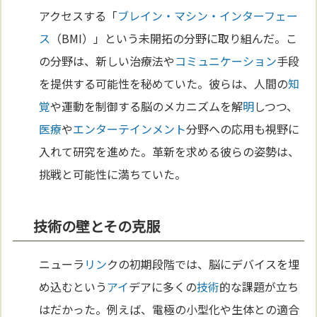
アクセスする「
ブレイン・マシン・インターフェー
ス
（BMI）」という未開拓の分野に取り組んだ。こ
の分野は、新しい治療法や
コミュニケーション
手段
を提供する可能性を秘めていた。彼らは、人間の
知
覚
や運動を制御する脳のメカニズムを解
明
しつつ、
医療
や
エンターテインメント
分野への応用も視野に
入れて研究を進めた。革新を求める彼らの姿勢は、
挑戦と可能性に満ちていた。
技術の壁とその克服
ニューラ
リン
クの初期段階では、脳にデバイスを埋
め込むという
アイ
デアに多くの
技術
的な課題が立ち
はだかった。例えば、電極の小型化や生体との適合