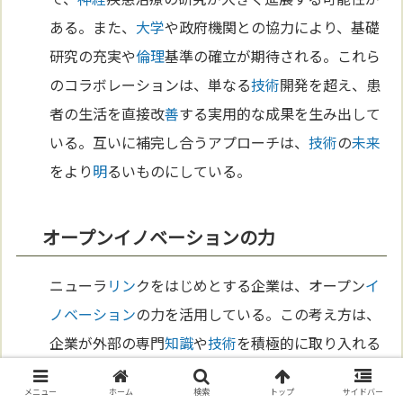
ある。また、
大学
や政府機関との協力により、基礎
研究の充実や
倫理
基準の確立が期待される。これら
のコラボレーションは、単なる
技術
開発を超え、患
者の生活を直接改
善
する実用的な成果を生み出して
いる。互いに補完し合うアプローチは、
技術
の
未来
をより
明
るいものにしている。
オープンイノベーションの力
ニューラ
リン
クをはじめとする企業は、オープン
イ
ノベーション
の力を活用している。この考え方は、
企業が外部の専門
知識
や
技術
を積極的に取り入れる
ことで、
技術
開発を加速させることを目的としてい
メニュー
ホーム
検索
トップ
サイドバー
る。たとえば、ニューラ
リン
クは、AI
アルゴリズム