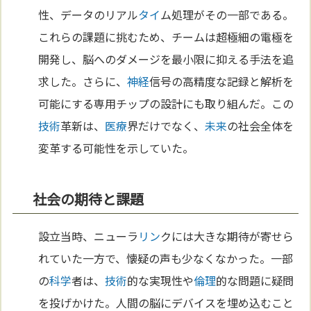
性、データのリアル
タイ
ム処理がその一部である。
これらの課題に挑むため、チームは超極細の電極を
開発し、脳へのダメージを最小限に抑える手法を追
求した。さらに、
神経
信号の高精度な記録と解析を
可能にする専用チップの設計にも取り組んだ。この
技術
革新は、
医療
界だけでなく、
未来
の社会全体を
変革する可能性を示していた。
社会の期待と課題
設立当時、ニューラ
リン
クには大きな期待が寄せら
れていた一方で、懐疑の声も少なくなかった。一部
の
科学
者は、
技術
的な実現性や
倫理
的な問題に疑問
を投げかけた。人間の脳にデバイスを埋め込むこと