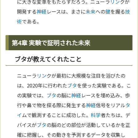
に大きな変革をもたらすだろう。ニューラ
リン
クが
開発する
神経
レースは、まさに
未来
への
鍵
を握る
技
術
である。
第4章 実験で証明された未来
ブタが教えてくれたこと
ニューラ
リン
クが最初に大規模な注目を浴びたの
は、2020年に行われた
ブタ
を使った実験である。こ
の実験では、
ブタ
の脳に
神経
レースを埋め込み、歩
行や鼻で物を探る際に発生する
神経
信号をリアル
タ
イ
ムで観測することに成功した。
科学
者たちは、デ
バイスが
ブタ
の脳のどの部位が活動しているかを正
確に把握し、その動きを予測するデータを収集し