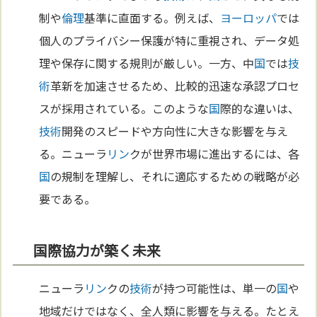
制や
倫理
基準に直面する。例えば、
ヨーロッパ
では
個人のプライバシー保護が特に重視され、データ処
理や保存に関する規則が厳しい。一方、中
国
では
技
術
革新を加速させるため、比較的迅速な承認プロセ
スが採用されている。このような
国
際的な違いは、
技術
開発のスピードや方向性に大きな影響を与え
る。ニューラ
リン
クが世界市場に進出するには、各
国
の規制を理解し、それに適応するための戦略が必
要である。
国際協力が築く未来
ニューラ
リン
クの
技術
が持つ可能性は、単一の
国
や
地域だけではなく、全人類に影響を与える。たとえ