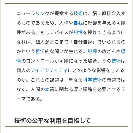
ニューラ
リン
クが提案する
技術
は、脳に直接介入す
るものであるため、人格や
自我
に影響を与える可能
性がある。もしデバイスが
記憶
を操作できるように
なれば、個人がどこまで「自分自身」でいられるの
かという
哲学
的な問いが生じる。
記憶
の改ざんや
感
情
のコントロールが可能になった場合、その
技術
は
個人の
アイデンティティ
にどのような影響を与える
のか。これらの課題は、単なる
科学
技術
の問題では
なく、人間の
本
質に関わる深い議論を必要とするテ
ーマである。
技術の公平な利用を目指して