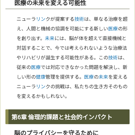
医療の未来を変える可能性
ニューラ
リン
クが提案する
技術
は、単なる治療を超
え、人間と機械の協調を可能にする新しい
医療
の形
を創り出す。
未来
には、脳が体を超えて直接機械と
対話することで、今では考えられないような治療法
やリハビリが誕生する可能性がある。この
技術
は、
従来の
医療
では対応できなかった問題を解決し、新
しい形の
健康
管理を提供する。
医療
の
未来
を変える
ニューラ
リン
クの挑戦は、私たちの生き方そのもの
を変えるかもしれない。
第6章 倫理的課題と社会的インパクト
脳のプライバシーを守るために