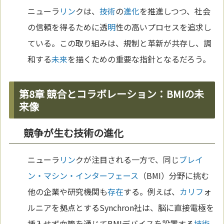
ニューラ
リン
クは、
技術
の
進化
を推進しつつ、社会
の信頼を得るために透
明
性の高いプロセスを追求し
ている。この取り組みは、規制と革新が共存し、調
和する
未来
を描くための重要な指針となるだろう。
第8章 競合とコラボレーション：BMIの未
来像
競争が生む技術の進化
ニューラ
リン
クが注目される一方で、同じ
ブレイ
ン・マシン・インターフェース
（BMI）分野に挑む
他の企業や研究機関も
存在
する。例えば、
カリフ
ォ
ルニアを拠点とするSynchron社は、脳に直接電極を
挿入せず血管を通じてBMIデバイスを設置する
技術