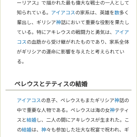
ーリアス』で描かれた最も偉大な戦士の一人として
知られている。
アイアコス
の家系は、英雄を
数
多く
輩出し、ギリシア
神
話において重要な役割を果たし
ている。特にアキレウスの戦闘力と勇気は、
アイア
コス
の血筋から受け継がれたものであり、家系全体
がギリシアの運命に影響を与えたと考えられてい
る。
ペレウスとテティスの結婚
アイアコス
の息子、ペレウスもまたギリシア
神
話の
中で重要な人物である。ペレウスは海の女
神
テティ
スと
結婚
し、二人の間にアキレウスが生まれた。こ
の
結婚
は、
神
々も参加した壮大な祝宴で祝われ、ギ