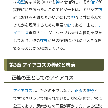
は
絶望
的な状況の中でも
神
々を信頼し、その
信仰
が
実際に島を救った。このエピソードは、ギリシア
神
話における英雄たちがいかにして
神
々と共に歩んで
きたかを理解するための重要な
鍵
である。また、
ア
イアコス
自身のリーダーシップも大きな役割を果た
しており、彼の
存在
が島の復興にどれだけ大きな影
響を与えたかを物語っている。
第3章 アイアコスの善政と統治
正義の王としてのアイアコス
アイアコス
は、ただの王ではなく、
正義
の
象徴
とし
て古代ギリシアで知られていた。彼の治世は、常に
公正であり、民衆からの信頼が厚かった。ある伝説