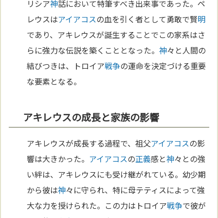
リシア
神
話において特筆すべき出来事であった。ペ
レウスは
アイアコス
の血を引く者として勇敢で賢
明
であり、アキレウスが誕生することでこの家系はさ
らに強力な伝説を築くこととなった。
神
々と人間の
結びつきは、トロイア
戦争
の運命を決定づける重要
な要素となる。
アキレウスの成長と家族の影響
アキレウスが成長する過程で、祖父
アイアコス
の影
響は大きかった。
アイアコス
の
正義
感と
神
々との強
い絆は、アキレウスにも受け継がれている。幼少期
から彼は
神
々に守られ、特に母テティスによって強
大な力を授けられた。この力はトロイア
戦争
で彼が