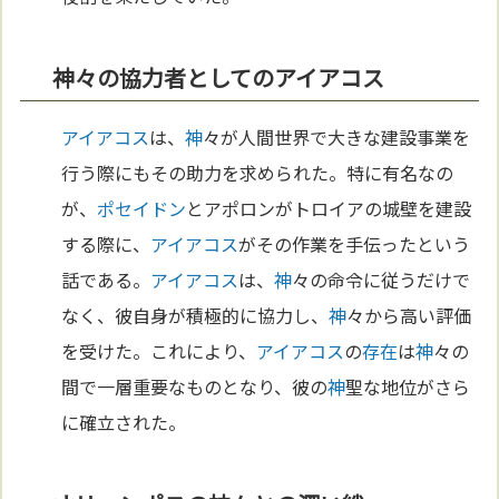
神々の協力者としてのアイアコス
アイアコス
は、
神
々が人間世界で大きな建設事業を
行う際にもその助力を求められた。特に有名なの
が、
ポセイドン
とアポロンがトロイアの城壁を建設
する際に、
アイアコス
がその作業を手伝ったという
話である。
アイアコス
は、
神
々の命令に従うだけで
なく、彼自身が積極的に協力し、
神
々から高い評価
を受けた。これにより、
アイアコス
の
存在
は
神
々の
間で一層重要なものとなり、彼の
神
聖な地位がさら
に確立された。