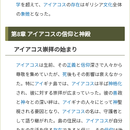
学
を超えて、
アイアコス
の
存在
はギリシア
文化
全体
の
象徴
となった。
第8章 アイアコスの信仰と神殿
アイアコス崇拝の始まり
アイアコス
は生前、その
正義
と
信仰
深さで人々から
尊敬を集めていたが、
死
後もその影響は衰えなかっ
た。特に
アイ
ギナ島では、
アイアコス
は半ば
神格化
され、彼に対する崇拝が広まっていった。彼の
善
政
と
神
々との深い絆は、
アイ
ギナの人々にとって
神
聖
視される要因となり、
アイアコス
の名は、守護者と
して語り継がれた。島の住民は、
アイアコス
が自分
たちの生活を守る
存在
であると信じ、その
信仰
は後