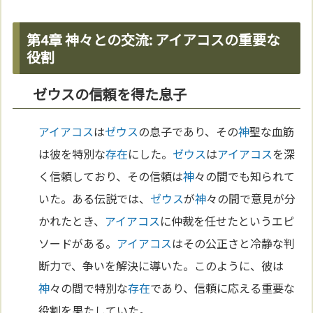
第4章 神々との交流: アイアコスの重要な
役割
ゼウスの信頼を得た息子
アイアコス
は
ゼウス
の息子であり、その
神
聖な血筋
は彼を特別な
存在
にした。
ゼウス
は
アイアコス
を深
く信頼しており、その信頼は
神
々の間でも知られて
いた。ある伝説では、
ゼウス
が
神
々の間で意見が分
かれたとき、
アイアコス
に仲裁を任せたというエピ
ソードがある。
アイアコス
はその公正さと冷静な判
断力で、争いを解決に導いた。このように、彼は
神
々の間で特別な
存在
であり、信頼に応える重要な
役割を果たしていた。