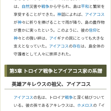
は、
自然
災害や
戦争
から守られ、島は
平和
と繁栄を
享受することができた。
神
話によれば、
アイアコス
が
神
々に祈りを捧げることで雨が降り、島の農作物
が豊かに実ったという。このように、彼の
信仰
と
神
々との強い絆は、
アイ
ギナの民にとっても大きな
支えとなっていた。
アイアコス
の
存在
は、島全体の
守護者として人々に崇拝された。
第5章 トロイア戦争とアイアコス家の系譜
英雄アキレウスの祖父、アイアコス
アイアコス
の名は、トロイア
戦争
と深く結びついて
いる。彼の孫であるアキレウスは、
ホメロス
の『イ