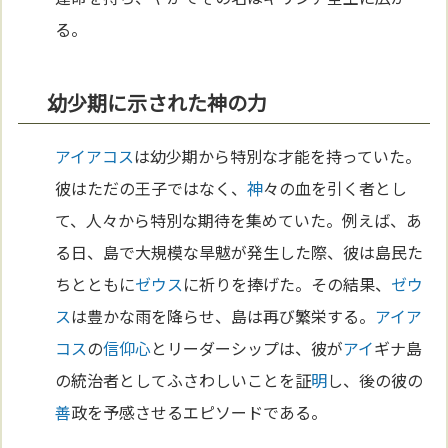
る。
幼少期に示された神の力
アイアコス
は幼少期から特別な才能を持っていた。
彼はただの王子ではなく、
神
々の血を引く者とし
て、人々から特別な期待を集めていた。例えば、あ
る日、島で大規模な旱魃が発生した際、彼は島民た
ちとともに
ゼウス
に祈りを捧げた。その結果、
ゼウ
ス
は豊かな雨を降らせ、島は再び繁栄する。
アイア
コス
の
信仰
心
とリーダーシップは、彼が
アイ
ギナ島
の統治者としてふさわしいことを証
明
し、後の彼の
善
政を予感させるエピソードである。