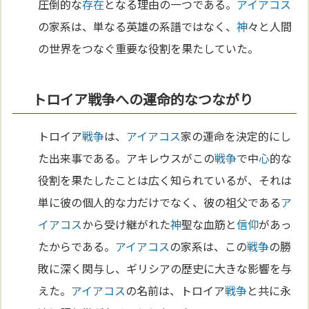
圧倒的な
存在
となる理由の一つである。
アイアコス
の家系は、単なる英雄の系譜ではなく、
神
々と人間
の世界をつなぐ重要な役割を果たしていた。
トロイア戦争への運命的なつながり
トロイア
戦争
は、
アイアコス
家の運命を決定的にし
た出来事である。アキレウスがこの
戦争
で中
心
的な
役割を果たしたことは広く知られているが、それは
単に彼の個人的な力だけでなく、彼の祖父である
ア
イアコス
から受け継がれた
神
聖な血筋と
信仰
があっ
たからである。
アイアコス
の家系は、この
戦争
の勝
敗に深く関与し、ギリシアの歴史に大きな影響を与
えた。
アイアコス
の名前は、トロイア
戦争
と共に永