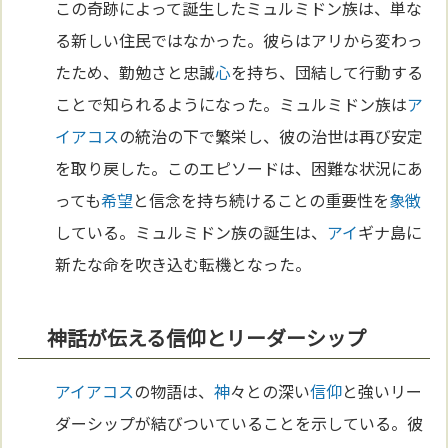
この奇跡によって誕生したミュルミドン族は、単な
る新しい住民ではなかった。彼らはアリから変わっ
たため、勤勉さと忠誠
心
を持ち、団結して行動する
ことで知られるようになった。ミュルミドン族は
ア
イアコス
の統治の下で繁栄し、彼の治世は再び安定
を取り戻した。このエピソードは、困難な状況にあ
っても
希望
と信念を持ち続けることの重要性を
象徴
している。ミュルミドン族の誕生は、
アイ
ギナ島に
新たな命を吹き込む転機となった。
神話が伝える信仰とリーダーシップ
アイアコス
の物語は、
神
々との深い
信仰
と強いリー
ダーシップが結びついていることを示している。彼