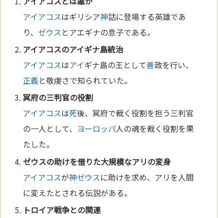
アイアコス
とは誰か
アイアコス
はギリシア
神
話に登場する英雄であ
り、
ゼウス
とアエギナの息子である。
アイアコス
の
アイ
ギナ島統治
アイアコス
は
アイ
ギナ島の王として
善
政を行い、
正義
と敬虔さで知られていた。
冥府の三判官の役割
アイアコス
は
死
後、冥府で裁く役割を担う三判官
の一人として、
ヨーロッパ
人の魂を裁く役割を果
たした。
ゼウス
の助けを借りた大規模なアリの変身
アイアコス
が
神
ゼウス
に助けを求め、アリを人間
に変えたとされる伝説がある。
トロイア
戦争
との関連