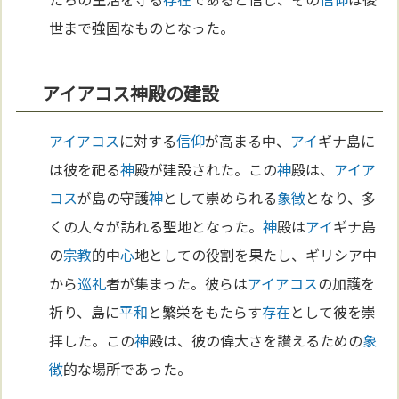
世まで強固なものとなった。
アイアコス神殿の建設
アイアコス
に対する
信仰
が高まる中、
アイ
ギナ島に
は彼を祀る
神
殿が建設された。この
神
殿は、
アイア
コス
が島の守護
神
として崇められる
象徴
となり、多
くの人々が訪れる聖地となった。
神
殿は
アイ
ギナ島
の
宗教
的中
心
地としての役割を果たし、ギリシア中
から
巡礼
者が集まった。彼らは
アイアコス
の加護を
祈り、島に
平和
と繁栄をもたらす
存在
として彼を崇
拝した。この
神
殿は、彼の偉大さを讃えるための
象
徴
的な場所であった。