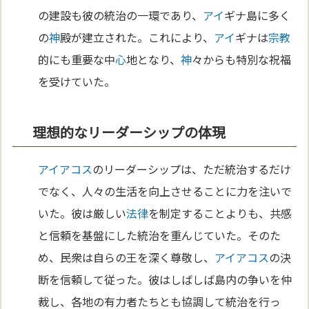
の建設も彼の統治の一環であり、
アイ
ギナ島に多く
の
神
殿が建立された。これにより、
アイ
ギナは
宗教
的にも重要な中
心
地となり、
神
々からも特別な祝福
を受けていた。
理想的なリーダーシップの体現
アイアコス
のリーダーシップは、ただ統治するだけ
でなく、人々の生活を向上させることに力を注いで
いた。彼は厳しい
法律
を制定することよりも、共感
と信頼を基盤にした統治を重んじていた。そのた
め、民衆は自らの王を深く尊敬し、
アイアコス
の決
断を信頼して従った。彼はしばしば島内の争いを仲
裁し、各地の有力者たちとも協調して統治を行っ