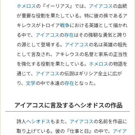
ホメロス
の『イーリアス』では、
アイアコス
の血統
が重要な役割を果たしている。特に彼の孫であるア
キレウスがトロイア
戦争
における英雄として描かれ
る中で、
アイアコス
の
存在
はその強靭な勇気と誇り
の源として登場する。
アイアコス
の名は英雄の祖先
として言及され、アキレウスの名誉と家系の正当性
を強化する役割を果たしている。
ホメロス
の物語を
通じて、
アイアコス
の伝説はギリシア全土に広が
り、
文学
の中で永遠の
存在
となった。
アイアコスに言及するヘシオドスの作品
詩人
ヘシオドス
もまた、
アイアコス
の名前を作品に
取り上げている。彼の『仕事と日』の中で、
アイア