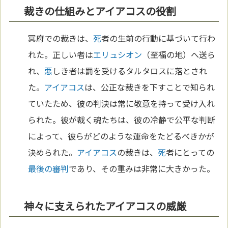
裁きの仕組みとアイアコスの役割
冥府での裁きは、
死
者の生前の行動に基づいて行わ
れた。正しい者は
エリュシオン
（至福の地）へ送ら
れ、
悪
しき者は罰を受けるタルタロスに落とされ
た。
アイアコス
は、公正な裁きを下すことで知られ
ていたため、彼の判決は常に敬意を持って受け入れ
られた。彼が裁く魂たちは、彼の冷静で公平な判断
によって、彼らがどのような運命をたどるべきかが
決められた。
アイアコス
の裁きは、
死
者にとっての
最後の審判
であり、その重みは非常に大きかった。
神々に支えられたアイアコスの威厳