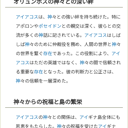
オリュンポスの神々との深い絆
アイアコス
は、
神
々との強い絆を持ち続けた。特に
アポロンや
ポセイドン
との親交は深く、彼らとの交
流が多くの
神
話に記されている。
アイアコス
はしば
しば
神
々のために仲裁役を務め、人間の世界と
神
々
の世界を繋ぐ
存在
であった。この役割により、
アイ
アコス
はただの英雄ではなく、
神
々の間で信頼され
る重要な
存在
となった。彼の判断力と公正さは、
神
々の信頼を一層深めた。
神々からの祝福と島の繁栄
アイアコス
の
神
々との関係は、
アイ
ギナ島全体にも
恩恵をもたらした。
神
々の祝福を受けた
アイ
ギナ