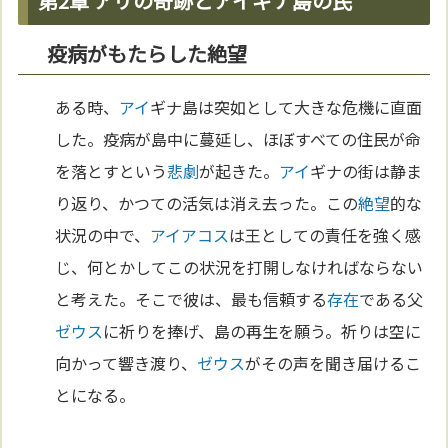
第2章 アリの奇跡とアイギナ島の民
疫病がもたらした絶望
ある時、
アイ
ギナ島は突如として大きな危機に直面
した。疫病が島中に蔓延し、ほぼすべての住民が命
を落とすという
悲劇
が起きた。
アイ
ギナの街は静ま
り返り、かつての活気は消え去った。この
絶望
的な
状況の中で、
アイアコス
は王としての責任を強く感
じ、何とかしてこの状況を打開しなければならない
と考えた。そこで彼は、最も信頼する
存在
である父
ゼウス
に祈りを捧げ、島の再生を願う。祈りは空に
向かって響き渡り、
ゼウス
がその声を聞き届けるこ
とになる。