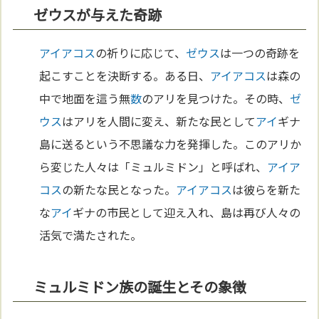
ゼウスが与えた奇跡
アイアコス
の祈りに応じて、
ゼウス
は一つの奇跡を
起こすことを決断する。ある日、
アイアコス
は森の
中で地面を這う無
数
のアリを見つけた。その時、
ゼ
ウス
はアリを人間に変え、新たな民として
アイ
ギナ
島に送るという不思議な力を発揮した。このアリか
ら変じた人々は「ミュルミドン」と呼ばれ、
アイア
コス
の新たな民となった。
アイアコス
は彼らを新た
な
アイ
ギナの市民として迎え入れ、島は再び人々の
活気で満たされた。
ミュルミドン族の誕生とその象徴