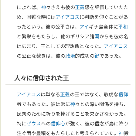
によれば、
神
々さえも彼の
正義
感を評価していたた
め、困難な時には
アイアコス
に判断を仰ぐことがあ
ったという。彼の公平さは、
アイ
ギナ島全体に
平和
と繁栄をもたらし、他のギリシア諸
国
からも彼の名
は広まり、王としての理想像となった。
アイアコス
の公正な裁きは、彼の
政治
的成功の
鍵
であった。
人々に信仰された王
アイアコス
は単なる
正義
の王ではなく、敬虔な
信仰
者でもあった。彼は常に
神
々との深い関係を持ち、
民衆のために祈りを捧げることを欠かさなかった。
特に
ゼウス
への
信仰
心
が強く、彼の信念が島に降り
注ぐ雨や豊穣をもたらしたと考えられていた。
神
殿