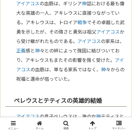
アイアコス
の血筋は、ギリシア
神
話における最も偉
大な英雄の一人、アキレウスに直接つながってい
る。アキレウスは、トロイア
戦争
でその卓越した武
勇を示したが、その強さと勇気は祖父
アイアコス
か
ら受け継がれたものである。
アイアコス
の家系は、
正義
感と
神
々との絆によって強固に結びついてお
り、アキレウスもまたその影響を強く受けた。
アイ
アコス
の血筋は、単なる家系ではなく、
神
々からの
祝福と運命が宿っていた。
ペレウスとテティスの英雄的結婚
アイアコス
の息子ペレウスは、海の女
神
テティスと
の
結婚
によってその家系をさらに強化した。この
結
メニュー
ホーム
検索
トップ
サイドバー