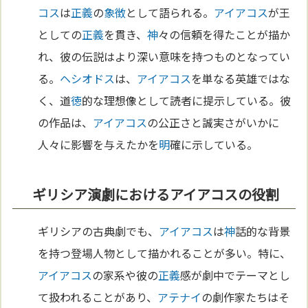
コス
は
正義
の
象徴
として語られる。
アイアコス
が王
としての
正義
を貫き、
神
々の信頼を得たことが描か
れ、彼の伝説はより深い意味を持つものとなってい
る。
ヘシオドス
は、
アイアコス
を単なる英雄ではな
く、道
徳
的な理想像として読者に提示している。彼
の作品は、
アイアコス
の公正さと誠実さがいかに
人々に影響を与えたかを
明
確に示している。
ギリシア演劇におけるアイアコスの役割
ギリシアの古典劇でも、
アイアコス
は
神
話的な背景
を持つ登場人物として描かれることが多い。特に、
アイアコス
の家系や彼の
正義
感が劇中でテーマとし
て扱われることがあり、
アテナイ
の劇作家たちはそ