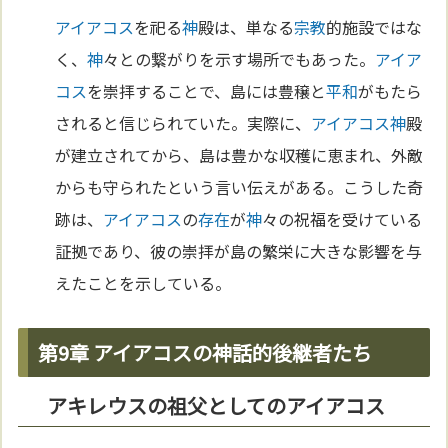
アイアコス
を祀る
神
殿は、単なる
宗教
的施設ではな
く、
神
々との繋がりを示す場所でもあった。
アイア
コス
を崇拝することで、島には豊穣と
平和
がもたら
されると信じられていた。実際に、
アイアコス
神
殿
が建立されてから、島は豊かな収穫に恵まれ、外敵
からも守られたという言い伝えがある。こうした奇
跡は、
アイアコス
の
存在
が
神
々の祝福を受けている
証拠であり、彼の崇拝が島の繁栄に大きな影響を与
えたことを示している。
第9章 アイアコスの神話的後継者たち
アキレウスの祖父としてのアイアコス