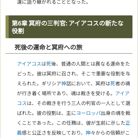
遠に語り継がれることとなった。
第6章 冥府の三判官: アイアコスの新たな
役割
死後の運命と冥府への旅
アイアコス
は
死
後、普通の人間とは異なる運命をた
どった。彼は冥府に召され、そこで重要な役割を与
えられた。ギリシア
神
話において、冥府は
死
者の魂
が行き着く場所であり、魂は裁きを受ける。
アイア
コス
は、その裁きを行う三人の判官の一人として選
ばれた。彼の役割は、主に
ヨーロッパ
出身の魂を裁
くことであった。この任務は、彼が生前に示した
正
義
感と公正さを反映しており、
神
々からの信頼がこ