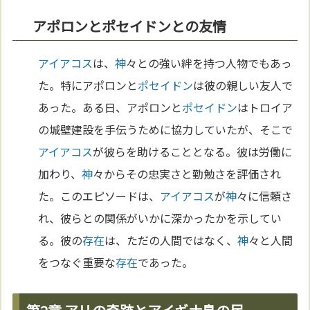
アポロンとポセイドンとの友情
アイアコス
は、
神
々との強い絆を持つ人物でもあっ
た。特にアポロンと
ポセイドン
は彼の親しい友人で
あった。ある日、アポロンと
ポセイドン
はトロイア
の城壁建設を手伝うために協力していたが、そこで
アイアコス
が彼らを助けることとなる。彼は労働に
加わり、
神
々からその忠実さと勤勉さを評価され
た。このエピソードは、
アイアコス
が
神
々に信頼さ
れ、彼らとの関係がいかに深かったかを示してい
る。彼の
存在
は、ただの人間ではなく、
神
々と人間
をつなぐ重要な
存在
であった。