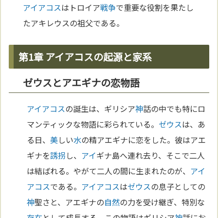
アイアコス
はトロイア
戦争
で重要な役割を果たし
たアキレウスの祖父である。
第1章 アイアコスの起源と家系
ゼウスとアエギナの恋物語
アイアコス
の誕生は、ギリシア
神
話の中でも特にロ
マンティックな物語に彩られている。
ゼウス
は、あ
る日、
美
しい
水
の精アエギナに恋をした。彼はアエ
ギナを
誘拐
し、
アイ
ギナ島へ連れ去り、そこで二人
は結ばれる。やがて二人の間に生まれたのが、
アイ
アコス
である。
アイアコス
は
ゼウス
の息子としての
神
聖さと、アエギナの
自然
の力を受け継ぎ、特別な
存在
として成長する。この物語はギリシア
神
話にお