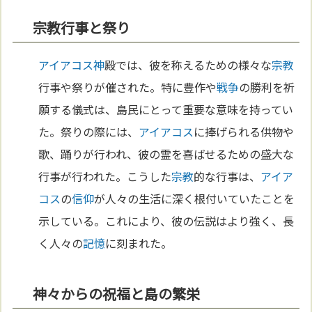
宗教行事と祭り
アイアコス
神
殿では、彼を称えるための様々な
宗教
行事や祭りが催された。特に豊作や
戦争
の勝利を祈
願する儀式は、島民にとって重要な意味を持ってい
た。祭りの際には、
アイアコス
に捧げられる供物や
歌、踊りが行われ、彼の霊を喜ばせるための盛大な
行事が行われた。こうした
宗教
的な行事は、
アイア
コス
の
信仰
が人々の生活に深く根付いていたことを
示している。これにより、彼の伝説はより強く、長
く人々の
記憶
に刻まれた。
神々からの祝福と島の繁栄