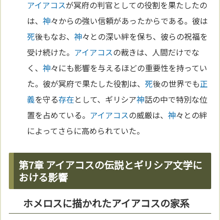
アイアコス
が冥府の判官としての役割を果たしたの
は、
神
々からの強い信頼があったからである。彼は
死
後もなお、
神
々との深い絆を保ち、彼らの祝福を
受け続けた。
アイアコス
の裁きは、人間だけでな
く、
神
々にも影響を与えるほどの重要性を持ってい
た。彼が冥府で果たした役割は、
死
後の世界でも
正
義
を守る
存在
として、ギリシア
神
話の中で特別な位
置を占めている。
アイアコス
の威厳は、
神
々との絆
によってさらに高められていた。
第7章 アイアコスの伝説とギリシア文学に
おける影響
ホメロスに描かれたアイアコスの家系