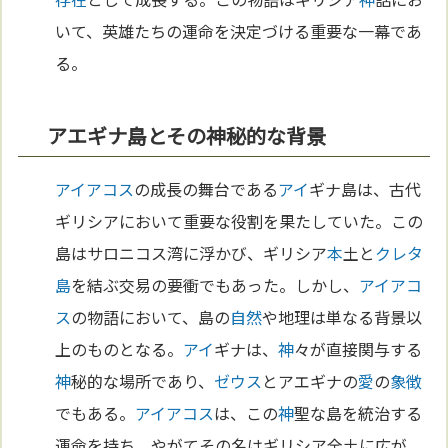
いて、英雄たちの運命を決定づける重要な一幕であ
る。
アエギナ島とその神秘的な背景
アイアコス
の成長の舞台である
アイ
ギナ島は、古代
ギリシアにおいて重要な役割を果たしていた。この
島はサロニコス湾に浮かび、ギリシア
本
土と
クレタ
島
を結ぶ交易の要衝でもあった。しかし、
アイアコ
ス
の物語において、島の
自然
や地理は単なる背景以
上のものとなる。
アイ
ギナは、
神
々が直接関与する
神
秘的な場所であり、
ゼウス
とアエギナの
愛
の
象徴
でもある。
アイアコス
は、この
神
聖な島を統治する
運命を持ち、やがてその名はギリシア全土に広が