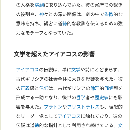
の人格を
演劇
に取り込んでいた。彼の冥府での裁き
の役割や、
神
々との深い関係は、劇の中で
象徴
的な
意味を持ち、観客に道
徳
的な教訓を伝えるための強
力なモチーフとなっていた。
文学を超えたアイアコスの影響
アイアコス
の伝説は、単に
文学
や詩にとどまらず、
古代ギリシアの社会全体に大きな影響を与えた。彼
の
正義
感と
信仰
は、古代ギリシアの
倫理
的
価値
観を
形成する一助となり、後世の
哲学
者や
歴史家
にも影
響を与えた。
プラトン
や
アリストテレス
も、理想的
なリーダー像として
アイアコス
に触れており、彼の
伝説は道
徳
的な指針として利用され続けている。
文