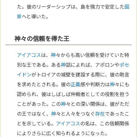
た。彼のリーダーシップは、島を強力で安定した
国
家
へと導いた。
神々の信頼を得た王
アイアコス
は、
神
々からも高い信頼を受けていた特
別な王である。ある
神
話によれば、アポロンや
ポセ
イドン
がトロイアの城壁を建設する際に、彼の助言
を求めたとされる。彼の
正義
感や判断力は
神
々にも
認められ、彼はしばしば仲裁者としての役割を担う
ことがあった。この
神
々との深い関係は、彼がただ
の王ではなく、
神
々と人々をつなぐ
存在
であったこ
とを示している。
アイアコス
の名は、この信頼関係
によりさらに広く知られるようになった。