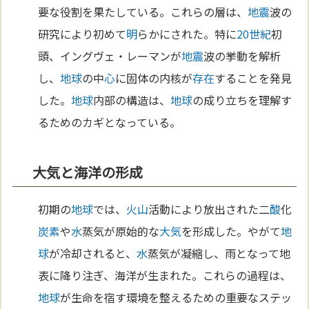
要な役割を果たしている。これらの層は、
地震
波の
研究により初めて
明
らかにされた。特に
20世紀
初
頭、イングヴェ・レーマンが
地震
波の挙動を解析
し、
地球
の中
心
に固体の内核が
存在
することを発見
した。
地球
内部の構造は、
地球
の成り立ちを理解す
るためのカギとなっている。
大気と海洋の形成
初期の
地球
では、
火山
活動により放出された二
酸
化
炭素
や
水
蒸気が原始的な
大気
を形成した。やがて
地
球
が冷却されると、
水
蒸気が凝縮し、雨となって地
表に降り注ぎ、海洋が生まれた。これらの過程は、
地球
が生命を宿す環境を整えるための重要なステッ