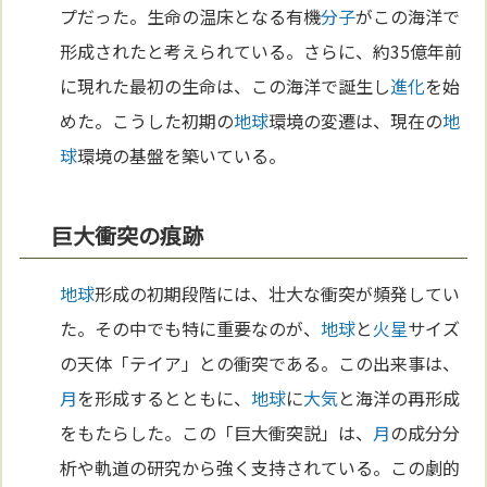
プだった。生命の温床となる有機
分子
がこの海洋で
形成されたと考えられている。さらに、約35億年前
に現れた最初の生命は、この海洋で誕生し
進化
を始
めた。こうした初期の
地球
環境の変遷は、現在の
地
球
環境の基盤を築いている。
巨大衝突の痕跡
地球
形成の初期段階には、壮大な衝突が頻発してい
た。その中でも特に重要なのが、
地球
と
火星
サイズ
の天体「テイア」との衝突である。この出来事は、
月
を形成するとともに、
地球
に
大気
と海洋の再形成
をもたらした。この「巨大衝突説」は、
月
の成分分
析や軌道の研究から強く支持されている。この劇的