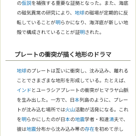
の
仮説
を補強する重要な証拠となった。また、海底
の磁気異常の研究により、
地球
の磁場が定期的に反
転していることが
明
らかになり、海洋底が新しい地
殻で構成されていることが証
明
された。
プレートの衝突が描く地形のドラマ
地球
のプレートは互いに衝突し、沈み込み、離れる
ことでさまざまな地形を形成している。たとえば、
インド
とユーラシアプレートの衝突がヒマラヤ山脈
を生み出した。一方で、日
本
列島のように、プレー
トが沈み込む場所では
火山
活動が活発になる。これ
を
明
らかにしたのが日
本
の
地震
学者・和達
清
夫で、
彼は
地震
分布から沈み込み帯の
存在
を初めて示し