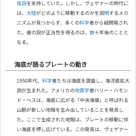
仮説
を支持していた。しかし、ヴェゲナーの時代に
は、
大陸
がどのように移動するのかを説
明
するメカ
ニズムが見つからず、多くの
科学
者から疑問視され
た。彼の説が正当性を得るのは、
数
十年後のことと
なる。
海底が語るプレートの動き
1950年代、
科学
者たちは海底を調査し、海洋底拡大
説が生まれた。アメリカの
地質学
者ハリー・ハモン
ド・ヘスは、海底に広がる「中央海嶺」と呼ばれる
山脈が新しい地殻を生み出していることを発見し
た。ここで生成された地殻は、プレートの移動に伴
い海底を押し広げている。この発見は、ヴェゲナー