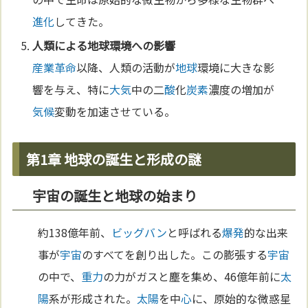
進化
してきた。
人類による
地球
環境への影響
産業革命
以降、人類の活動が
地球
環境に大きな影
響を与え、特に
大気
中の二
酸
化
炭素
濃度の増加が
気候
変動を加速させている。
第1章 地球の誕生と形成の謎
宇宙の誕生と地球の始まり
約138億年前、
ビッグバン
と呼ばれる
爆発
的な出来
事が
宇宙
のすべてを創り出した。この膨張する
宇宙
の中で、
重力
の力がガスと塵を集め、46億年前に
太
陽
系が形成された。
太陽
を中
心
に、原始的な微惑星