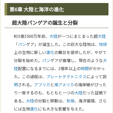
第6章 大陸と海洋の進化
超大陸パンゲアの誕生と分裂
約3億3500万年前、
大陸
が一つにまとまった超
大陸
「
パン
ゲア」が誕生した。この巨大な陸地は、
地球
上の生物に新しい
進化
の舞台を提供したが、やがて
分裂を始めた。
パン
ゲアが崩壊し、現在のような
大
陸
配置になるまでには、2億年以上の
時間
がかかっ
た。この過程は、
プレートテクトニクス
によって説
明
される。
アフリカ
と
南アメリカ
の海岸線がぴった
り一致するのも、もともと一つの
大陸
だった証拠で
ある。
大陸
の分裂と移動は、
気候
、海洋循環、さら
には生物
進化
にも大きな影響を与えた。