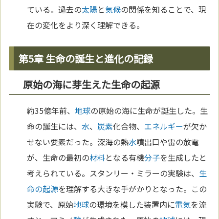
ている。過去の
太陽
と
気候
の関係を知ることで、現
在の変化をより深く理解できる。
第5章 生命の誕生と進化の記録
原始の海に芽生えた生命の起源
約35億年前、
地球
の原始の海に生命が誕生した。生
命の誕生には、
水
、
炭素
化合物、
エネルギー
が欠か
せない要素だった。深海の熱
水
噴出口や雷の放電
が、生命の最初の
材料
となる有機
分子
を生成したと
考えられている。スタンリー・ミラーの実験は、
生
命の起源
を理解する大きな手がかりとなった。この
実験で、原始
地球
の環境を模した装置内に
電気
を流