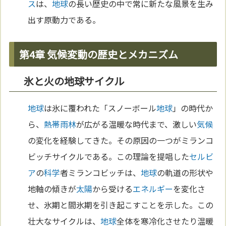
ス
は、
地球
の長い歴史の中で常に新たな風景を生み
出す原動力である。
第4章 気候変動の歴史とメカニズム
氷と火の地球サイクル
地球
は氷に覆われた「スノーボール
地球
」の時代か
ら、
熱帯雨林
が広がる温暖な時代まで、激しい
気候
の変化を経験してきた。その原因の一つがミランコ
ビッチサイクルである。この理論を提唱した
セルビ
ア
の
科学
者ミランコビッチは、
地球
の軌道の形状や
地軸の傾きが
太陽
から受ける
エネルギー
を変化さ
せ、氷期と間氷期を引き起こすことを示した。この
壮大なサイクルは、
地球
全体を寒冷化させたり温暖