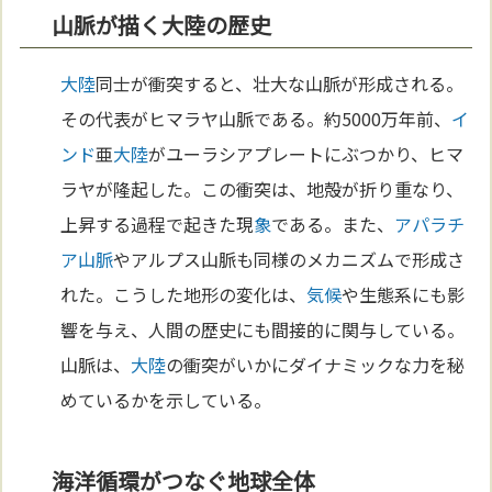
山脈が描く大陸の歴史
大陸
同士が衝突すると、壮大な山脈が形成される。
その代表がヒマラヤ山脈である。約5000万年前、
イ
ンド
亜
大陸
がユーラシアプレートにぶつかり、ヒマ
ラヤが隆起した。この衝突は、地殻が折り重なり、
上昇する過程で起きた現
象
である。また、
アパラチ
ア山脈
やアルプス山脈も同様のメカニズムで形成さ
れた。こうした地形の変化は、
気候
や生態系にも影
響を与え、人間の歴史にも間接的に関与している。
山脈は、
大陸
の衝突がいかにダイナミックな力を秘
めているかを示している。
海洋循環がつなぐ地球全体