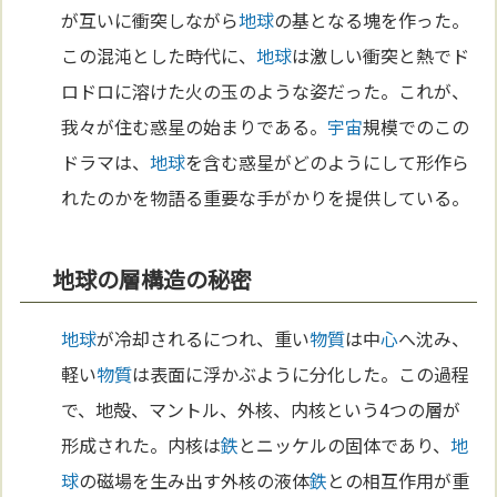
が互いに衝突しながら
地球
の基となる塊を作った。
この混沌とした時代に、
地球
は激しい衝突と熱でド
ロドロに溶けた火の玉のような姿だった。これが、
我々が住む惑星の始まりである。
宇宙
規模でのこの
ドラマは、
地球
を含む惑星がどのようにして形作ら
れたのかを物語る重要な手がかりを提供している。
地球の層構造の秘密
地球
が冷却されるにつれ、重い
物質
は中
心
へ沈み、
軽い
物質
は表面に浮かぶように分化した。この過程
で、地殻、マントル、外核、内核という4つの層が
形成された。内核は
鉄
とニッケルの固体であり、
地
球
の磁場を生み出す外核の液体
鉄
との相互作用が重