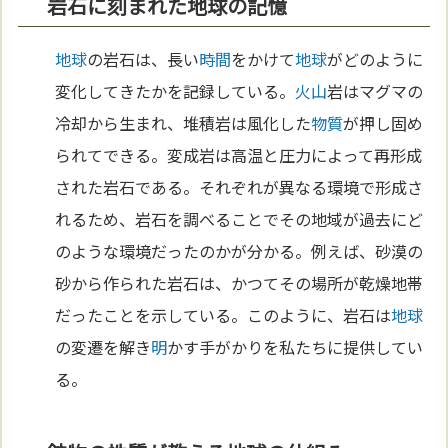
岩石に刻まれた地球の記憶
地球
の岩石は、長い
時間
をかけて
地球
がどのように
変化してきたかを記録している。
火山
岩はマグマの
冷却から生まれ、堆積岩は風化した
物質
が押し固め
られてできる。変成岩は高温と圧力によって再形成
された岩石である。それぞれが異なる環境で形成さ
れるため、岩石を調べることでその地域が過去にど
のような環境だったのかが分かる。例えば、砂漠の
砂から作られた岩石は、かつてその場所が乾燥地帯
だったことを示している。このように、岩石は
地球
の変遷を解き
明
かす手がかりを私たちに提供してい
る。