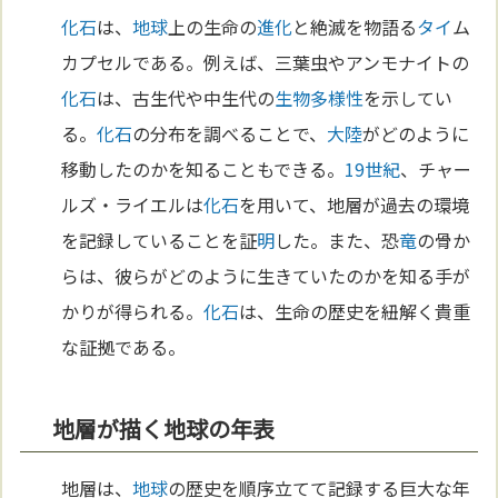
化石
は、
地球
上の生命の
進化
と絶滅を物語る
タイ
ム
カプセルである。例えば、三葉虫やアンモナイトの
化石
は、古生代や中生代の
生物多様性
を示してい
る。
化石
の分布を調べることで、
大陸
がどのように
移動したのかを知ることもできる。
19世紀
、チャー
ルズ・ライエルは
化石
を用いて、地層が過去の環境
を記録していることを証
明
した。また、恐
竜
の骨か
らは、彼らがどのように生きていたのかを知る手が
かりが得られる。
化石
は、生命の歴史を紐解く貴重
な証拠である。
地層が描く地球の年表
地層は、
地球
の歴史を順序立てて記録する巨大な年