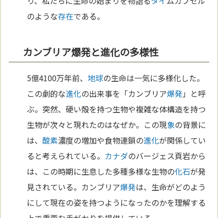
り、私たちに生命の始まりを物語る
タイ
ムカプセル
のような
存在
である。
カンブリア爆発と進化の多様性
5億4100万年前、
地球
の生命は一気に多様化した。
この劇的な
進化
の出来事を「カンブリア
爆発
」と呼
ぶ。突然、硬い殻を持つ生物や複雑な体構造を持つ
生物が次々と現れたのはなぜか。この現
象
の背景に
は、
酸素
濃度の増加や食物連鎖の
進化
が関係してい
ると考えられている。
カナダ
のバージェス頁岩から
は、この時期に生息した多種多様な生物の
化石
が発
見されている。カンブリア
爆発
は、生命がどのよう
にして現在の姿を持つようになったのかを理解する