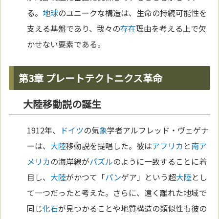
る。
地球
のユニークな構造は、生命の持続可能性を
支える基盤であり、我々の
存在
理由を考える上で欠
かせない要素である。
第3章 プレートテクトニクス革命
大陸移動説の誕生
1912年、
ドイツ
の気
象
学者アルフレッド・ヴェゲナ
ーは、
大陸
移動説を提唱した。彼は
アフリカ
と
南ア
メリカ
の海岸線が
パズル
のように一致することに着
目し、
大陸
がかつて「
パン
ゲア」という超
大陸
とし
て一つだったと考えた。さらに、遠く離れた地域で
同じ
化石
が見つかることや地質構造の類似性も彼の