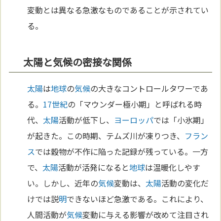
変動とは異なる急激なものであることが示されてい
る。
太陽と気候の密接な関係
太陽
は
地球
の
気候
の大きなコントロールタワーであ
る。
17世紀
の「マウンダー極小期」と呼ばれる時
代、
太陽
活動が低下し、
ヨーロッパ
では「小氷期」
が起きた。この時期、テムズ川が凍りつき、
フラン
ス
では穀物が不作に陥った記録が残っている。一方
で、
太陽
活動が活発になると
地球
は温暖化しやす
い。しかし、近年の
気候
変動は、
太陽
活動の変化だ
けでは説
明
できないほど急激である。これにより、
人間活動が
気候
変動に与える影響が改めて注目され