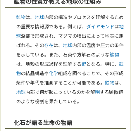
鉱物の性質が教える地球の仕組み
鉱物
は、
地球
内部の構造やプロセスを理解するため
の重要な情報源である。例えば、
ダイヤモンド
は
地
球
深部で形成され、マグマの噴出によって地表に運
ばれる。その
存在
は、
地球
内部の温度や圧力の条件
を示している。また、石英や方解石のような
鉱物
は、地殻の形成過程を理解する
鍵
となる。特に、
鉱
物
の結晶構造や
化学
組成を調べることで、その形成
条件や年代を推測することが可能である。
鉱物
は、
地球
内部で何が起こっているのかを解
明
する顕微鏡
のような役割を果たしている。
化石が語る生命の物語