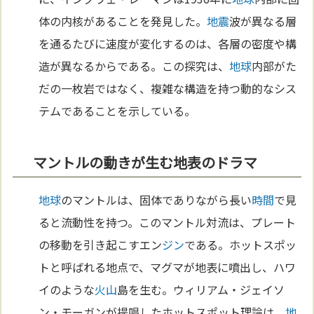
体の内核があることを発見した。
地震
波が異なる層
を通るたびに速度が変化するのは、各層の密度や構
造が異なるからである。この探究は、
地球
内部がた
だの一枚岩ではなく、複雑な構造を持つ動的なシス
テムであることを示している。
マントルの動きが生む地表のドラマ
地球
のマントルは、固体でありながら長い
時間
で見
ると流動性を持つ。このマントル対流は、プレート
の移動を引き起こすエン
ジン
である。ホットスポッ
トと呼ばれる地点で、マグマが地表に噴出し、ハワ
イのような
火山
島を生む。ウィリアム・ジェイソ
ン・モーガンが提唱したホットスポット理論は、
地