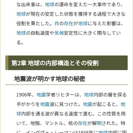
な出来事は、
地球
の運命を変えた一大事件であり、
地球
が現在の安定した状態を獲得する過程で大きな
役割を果たした。
月
の
存在
が
地球
に与えた影響は、
地球
の自転速度や
気候
安定性に大きく関与してい
る。
第2章 地球の内部構造とその役割
地震波が明かす地球の秘密
1906年、
地震
学者リヒターは、
地球
内部の層を探る
手がかりを
地震
波に見つけた。
地震
が起こると、
地
球
内部を通る波が異なる速度で進む。この性質を用
いて、地殻、マントル、核の
存在
が解
明
された。特
に、イングヴェ・レーマンは1936年に
地球
内部に固