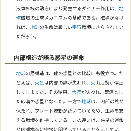
液体外核の動きにより発生するダイナモ作用は、
地
球
磁場の生成メカニズムの基礎である。磁場がなけ
れば、
地球
の生命は厳しい
宇宙
環境にさらされてい
ただろう。
内部構造が語る惑星の運命
地球
の層構造は、他の惑星との比較にも役立つ。た
とえば、
火星
は内部の熱が失われ、
火山
活動が停止
してしまった。その結果、
大気
が失われ、荒涼とし
た砂漠の惑星となった。一方で
地球
は、内部の熱が
保たれ、プレート運動が続いているため、生命を支
える環境を維持している。この違いは、惑星の運命
が内部構造に密接に関係していることを示してい