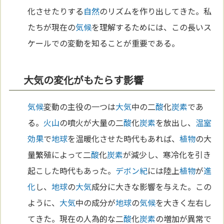
化させたりする
自然
のリズムを作り出してきた。私
たちが現在の
気候
を理解するためには、この長いス
ケールでの変動を知ることが重要である。
大気の変化がもたらす影響
気候
変動の主役の一つは
大気
中の二
酸
化
炭素
であ
る。
火山
の噴火が大量の二
酸
化
炭素
を放出し、
温室
効果
で
地球
を温暖化させた時代もあれば、
植物
の大
量繁殖によって二
酸
化
炭素
が減少し、寒冷化を引き
起こした時代もあった。
デボン紀
には陸上
植物
が
進
化
し、
地球
の
大気
成分に大きな影響を与えた。この
ように、
大気
中の成分が
地球
の
気候
を大きく左右し
てきた。現在の人為的な二
酸
化
炭素
の増加が異常で