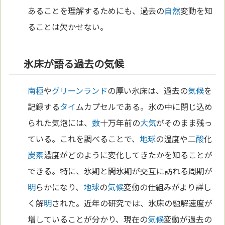
あることを理解するためにも、過去の
自然
変動を知
ることは欠かせない。
氷床が語る過去の気候
南極
や
グリーンランド
の厚い氷床は、過去の
気候
を
記録する
タイ
ムカプセルである。氷の中に閉じ込め
られた気泡には、
数
十万年前の
大気
がそのまま残っ
ている。これを調べることで、
地球
の温度や二
酸
化
炭素
濃度がどのように変化してきたかを知ることが
できる。特に、氷期と間氷期が交互に訪れる周期が
明
らかになり、
地球
の
気候
変動の仕組みがより詳し
く解
明
された。近年の研究では、氷床の融解速度が
増していることが分かり、現在の
気候
変動が過去の