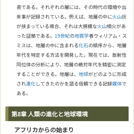
表である。それぞれの層には、その時代の環境や出
来事が記録されている。例えば、地層の中に
火山
灰
が挟まっている場合、それは大規模な
火山
噴火があ
った証拠である。
19世紀
の
地質学
者ウィリアム・ス
ミスは、地層の中に含まれる
化石
の順序から、地層
年代を特定する方法を開発した。現在では、放射性
同位体の分析により、地層の絶対年代を精密に測定
することができる。地層は、
地球
がどのように形成
され
進化
してきたのかを語る信頼できる記録
媒体
で
ある。
第8章 人類の進化と地球環境
アフリカからの始まり