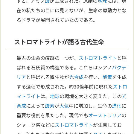
すと、アミノ
酸
が生成された。原始の
地球
には、現
在の私たちの目には見えないが、生命の原動力とな
るドラマが展開されていたのである。
ストロマトライトが語る古代生命
最古の生命の痕跡の一つが、
ストロマトライト
と呼
ばれる石灰質の構造である。これらはシアノ
バクテ
リア
と呼ばれる微生物が
光合成
を行い、
酸素
を生成
する過程で形成された。約30億年前に現れた
ストロ
マトライト
は、
地球
の環境を大きく変えた。この
光
合成
によって
酸素
が
大気
中に増加し、生命の
進化
に
重要な役割を果たした。現代でも
オーストラリア
の
シャーク湾などに
ストロマトライト
が生息してお