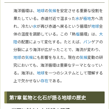
海洋循環は、
地球
の
気候
を安定させる重要な役割を
果たしている。赤道付近で温まった
水
が
極地
方へ流
れ、冷たい
水
が再び赤道へ戻るという循環が
地球
全
体の温度を調節している。この「熱
塩
循環」は、
大
陸
の配置によって変化する。たとえば、
パン
ゲアの
分裂により海洋が広がったことで、海流が変わり、
地球
の
気候
にも影響を与えた。現在の
気候
変動の研
究においても、海洋循環は重要なテーマとなってい
る。海洋は、
地球
を一つのシステムとして理解する
上で欠かせない
存在
である。
第7章 鉱物と化石が語る地球の歴史