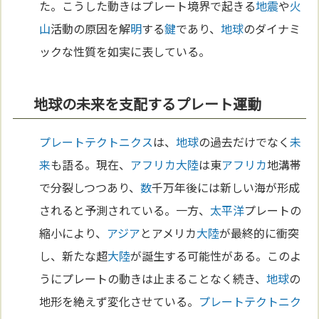
た。こうした動きはプレート境界で起きる
地震
や
火
山
活動の原因を解
明
する
鍵
であり、
地球
のダイナミ
ックな性質を如実に表している。
地球の未来を支配するプレート運動
プレートテクトニクス
は、
地球
の過去だけでなく
未
来
も語る。現在、
アフリカ
大陸
は東
アフリカ
地溝帯
で分裂しつつあり、
数
千万年後には新しい海が形成
されると予測されている。一方、
太平洋
プレートの
縮小により、
アジア
とアメリカ
大陸
が最終的に衝突
し、新たな超
大陸
が誕生する可能性がある。このよ
うにプレートの動きは止まることなく続き、
地球
の
地形を絶えず変化させている。
プレートテクトニク