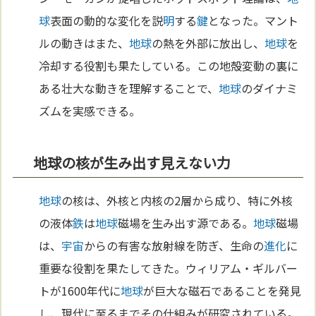
球
表面の動的な変化を説
明
する
鍵
となった。マント
ルの動きはまた、
地球
の熱を外部に放出し、
地球
を
冷却する役割も果たしている。この地殻変動の裏に
ある壮大な動きを理解することで、
地球
のダイナミ
ズムを実感できる。
地球の核が生み出す見えない力
地球
の核は、外核と内核の2層から成り、特に外核
の液体
鉄
は
地球
磁場を生み出す源である。
地球
磁場
は、
宇宙
からの有害な放射線を防ぎ、生命の
進化
に
重要な役割を果たしてきた。ウィリアム・ギルバー
トが1600年代に
地球
が巨大な磁石であることを発見
し、現代に至るまでその仕組みが研究されている。