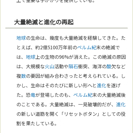
上で重要な手がかりを提供している。
大量絶滅と進化の再起
地球
の生命は、幾度も大量絶滅を経験してきた。た
とえば、約2億5100万年前の
ペルム紀
末の絶滅で
は、
地球
上の生物の96%が消えた。この絶滅の原因
は、大規模な
火山
活動や
隕石
衝突、海洋の
酸
欠など
複
数
の要因が組み合わさったと考えられている。し
かし、生命はそのたびに新しい形へと
進化
を遂げ
た。恐
竜
が登場したのも、
ペルム紀
末の大量絶滅後
のことである。大量絶滅は、一見破壊的だが、
進化
の新しい道筋を開く「リセットボタン」としての役
割を果たしている。