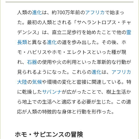
人類の
進化
は、約700万年前の
アフリカ
で始まっ
た。最初の人類とされる「サヘラントロプス・チャ
デンシス」は、直立二足歩行を始めたことで他の
霊
長類
と異なる
進化
の道を歩み出した。その後、ホ
モ・ハビリスやホモ・エレクトスといった種が現
れ、
石器
の使用や火の利用といった革新的な行動が
見られるようになった。これらの
進化
は、
アフリカ
大陸
の
気候
や環境の変化と密接に関連している。特
に乾燥した
サバンナ
が広がったことで、樹上生活か
ら地上での生活へと適応する必要が生じた。この適
応が人類の特徴的な身体と行動を形作った。
ホモ・サピエンスの冒険