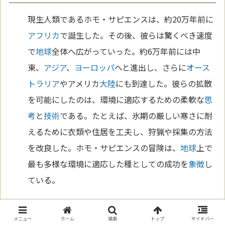
現生人類であるホモ・サピエンスは、約20万年前に
アフリカ
で誕生した。その後、彼らは驚くべき速度
で
地球
全体へ広がっていった。約6万年前には中
東、
アジア
、
ヨーロッパ
へと進出し、さらに
オース
トラリア
やアメリカ
大陸
にも到達した。彼らの拡散
を可能にしたのは、環境に適応するための柔軟な
思
考
と
技術
である。たとえば、氷期の厳しい寒さに耐
えるために衣類や住居を工夫し、狩猟や採集の方法
を改良した。ホモ・サピエンスの冒険は、
地球
上で
最も多様な環境に適応した種としての成功を
象徴
し
ている。
環境と文化の相互作用
メニュー
ホーム
検索
トップ
サイドバー