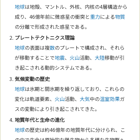
地球
は地殻、マントル、外核、内核の4層構造から
成り、46億年前に微惑星の衝突と
重力
による
物質
の分離で形成された惑星である。
プレートテクトニクス
理論
地球
の表面は複
数
のプレートで構成され、それら
が移動することで
地震
、
火山
活動、
大陸
移動が引
き起こされる動的システムである。
気候
変動の歴史
地球
は氷期と間氷期を繰り返しており、これらの
変化は軌道要素、
火山
活動、
大気
中の
温室効果
ガ
スの変動により引き起こされてきた。
地質年代と生命の
進化
地球
の歴史は約46億年の地質年代に分けられ、こ
の中で生命は原始的な微生物から多様な生物群へ