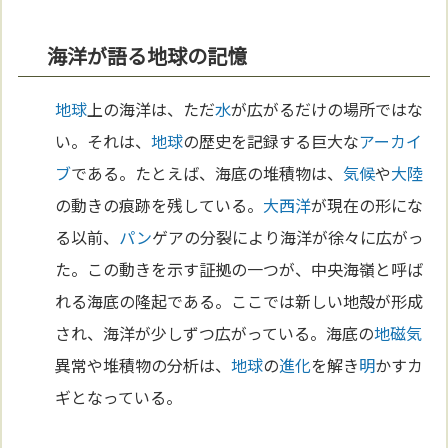
海洋が語る地球の記憶
地球
上の海洋は、ただ
水
が広がるだけの場所ではな
い。それは、
地球
の歴史を記録する巨大な
アーカイ
ブ
である。たとえば、海底の堆積物は、
気候
や
大陸
の動きの痕跡を残している。
大西洋
が現在の形にな
る以前、
パン
ゲアの分裂により海洋が徐々に広がっ
た。この動きを示す証拠の一つが、中央海嶺と呼ば
れる海底の隆起である。ここでは新しい地殻が形成
され、海洋が少しずつ広がっている。海底の
地磁気
異常や堆積物の分析は、
地球
の
進化
を解き
明
かすカ
ギとなっている。