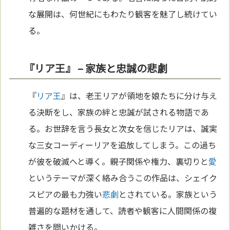
な展開は、何世紀にもわたり観客を魅了し続けてい
る。
『リア王』 – 家族と忠誠の悲劇
『
リア王
』は、老王リアが領地を娘たちに分け与え
る決断をし、家族の絆と忠誠が試される物語であ
る。お世辞を言う長女と次女を信じたリアは、誠実
な三女コーディーリアを追放してしまう。この過ち
が彼を破滅へと導く。親子関係や権力、裏切りと
愛
というテーマが深く絡み合うこの作品は、シェイク
スピアの最も力強い
悲劇
とされている。家族という
普遍的な題材を通して、読者や観客に人間関係の複
雑さを問いかける。