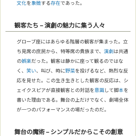
文化
を
象徴
する
存在
であった。
観客たち – 演劇の魅力に集う人々
グローブ座にはあらゆる階層の観客が集まった。立
ち見席の庶民から、特等席の貴族まで、
演劇
は共通
の
娯楽
だった。観客は静かに座って観るのではな
く、
笑い
、叫び、時に
野菜
を投げるなど、熱烈な反
応を見せた。この生き生きとした観客の反応は、シ
ェイクスピアが直接観客との対話を
意識
して脚
本
を
書いた理由である。舞台の上だけでなく、劇場全体
が一つのパフォーマンスの場だったのだ。
舞台の魔術 – シンプルだからこその創意