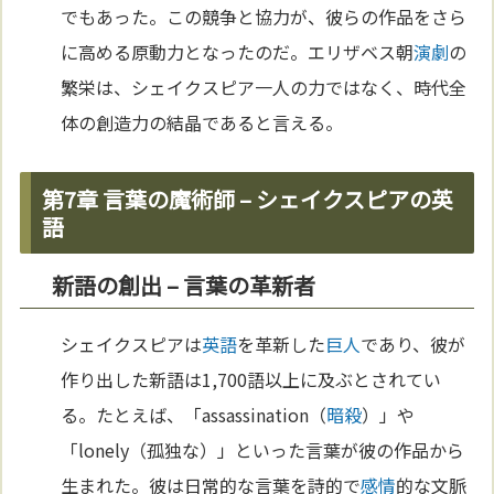
でもあった。この競争と協力が、彼らの作品をさら
に高める原動力となったのだ。エリザベス朝
演劇
の
繁栄は、シェイクスピア一人の力ではなく、時代全
体の創造力の結晶であると言える。
第7章 言葉の魔術師 – シェイクスピアの英
語
新語の創出 – 言葉の革新者
シェイクスピアは
英語
を革新した
巨人
であり、彼が
作り出した新語は1,700語以上に及ぶとされてい
る。たとえば、「assassination（
暗殺
）」や
「lonely（孤独な）」といった言葉が彼の作品から
生まれた。彼は日常的な言葉を詩的で
感情
的な文脈