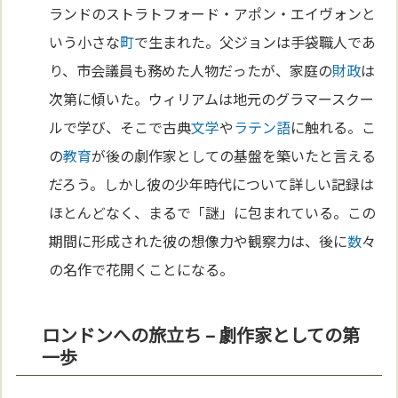
ランドのストラトフォード・アポン・エイヴォンと
いう小さな
町
で生まれた。父ジョンは手袋職人であ
り、市会議員も務めた人物だったが、家庭の
財政
は
次第に傾いた。ウィリアムは地元のグラマースクー
ルで学び、そこで古典
文学
や
ラテン語
に触れる。こ
の
教育
が後の劇作家としての基盤を築いたと言える
だろう。しかし彼の少年時代について詳しい記録は
ほとんどなく、まるで「謎」に包まれている。この
期間に形成された彼の想像力や観察力は、後に
数
々
の名作で花開くことになる。
ロンドンへの旅立ち – 劇作家としての第
一歩