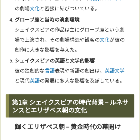
の劇場
文化
と密接に結びついている。
グローブ座と当時の
演劇
環境
シェイクスピアの作品は主にグローブ座という劇
場で上演され、その劇場構造や観客の
文化
が彼の
創作に大きな影響を与えた。
シェイクスピアの
英語
と
文学
的影響
彼の独創的な
言語
表現や新語の創出は、
英語
文学
と現代
英語
の発展に多大な影響を及ぼしている。
第1章 シェイクスピアの時代背景 – ルネサ
ンスとエリザベス朝の文化
輝くエリザベス朝 – 黄金時代の幕開け