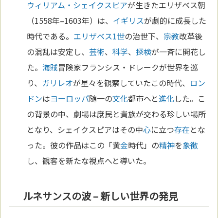
ウィリアム・シェイクスピア
が生きたエリザベス朝
（1558年–1603年）は、
イギリス
が劇的に成長した
時代である。
エリザベス1世
の治世下、
宗教
改革後
の混乱は安定し、
芸術
、
科学
、
探検
が一斉に開花し
た。
海賊
冒険家フランシス・ドレークが世界を巡
り、
ガリレオ
が星々を観察していたこの時代、
ロン
ドン
は
ヨーロッパ
随一の
文化
都市へと
進化
した。こ
の背景の中、劇場は庶民と貴族が交わる珍しい場所
となり、シェイクスピアはその中
心
に立つ
存在
とな
った。彼の作品はこの「黄
金
時代」の
精神
を
象徴
し、観客を新たな視点へと導いた。
ルネサンスの波 – 新しい世界の発見