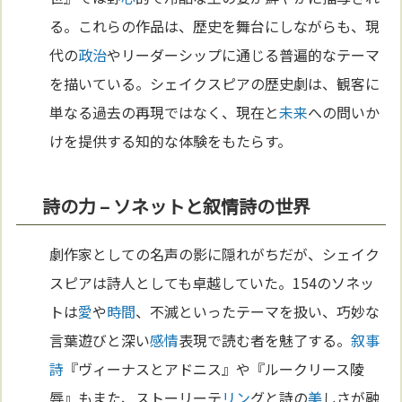
る。これらの作品は、歴史を舞台にしながらも、現
代の
政治
やリーダーシップに通じる普遍的なテーマ
を描いている。シェイクスピアの歴史劇は、観客に
単なる過去の再現ではなく、現在と
未来
への問いか
けを提供する知的な体験をもたらす。
詩の力 – ソネットと叙情詩の世界
劇作家としての名声の影に隠れがちだが、シェイク
スピアは詩人としても卓越していた。154のソネッ
トは
愛
や
時間
、不滅といったテーマを扱い、巧妙な
言葉遊びと深い
感情
表現で読む者を魅了する。
叙事
詩
『ヴィーナスとアドニス』や『ルークリース陵
辱』もまた、ストーリーテ
リン
グと詩の
美
しさが融