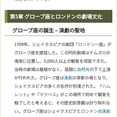
第5章 グローブ座とロンドンの劇場文化
グローブ座の誕生 – 演劇の聖地
1599年、シェイクスピアの劇団「
ロンドン
一座」が
グローブ座を建設した。この円形劇場はテムズ川の
南岸に位置し、3,000人以上の観客を収容できた。
当時の劇場は屋根がなく、昼間に
自然
光
の下で上演
が行われた。グローブ座は
演劇
の革新の場となり、
シェイクスピアの多くの名作が初演された。『
ハム
レット
』や『
マクベス
』がこの場所で初めて観客を
魅了したと考えると、その歴史的意義は計り知れな
い。グローブ座はシェイクスピアと
ロンドン
の
演劇