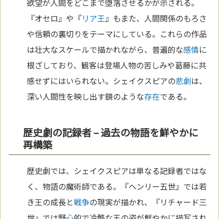
欲望が人間をどこまで堕落させるかが示される。
『オセロ』や『
リア王
』もまた、人間関係のもろさ
や信頼の裏切りをテーマにしている。これらの作品
は壮大なスケールで描かれながら、普遍的な
感情
に
根ざしており、観客は登場人物の苦しみや葛藤に共
感せずにはいられない。シェイクスピアの
悲劇
は、
深い人間性を映し出す鏡のような
存在
である。
歴史劇の記録者 – 過去の物語を鮮やかに
再構築
歴史劇では、シェイクスピアは単なる記録者ではな
く、物語の魔術師である。『ヘンリー五世』では若
き王の成長と
戦争
の現実が描かれ、『リチャード三
世』では野
心
的で冷酷な王の姿が鮮やかに描写され