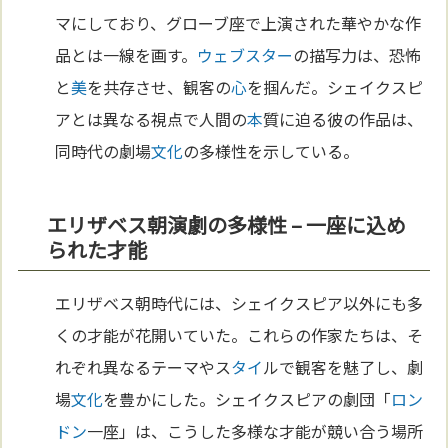
マにしており、グローブ座で上演された華やかな作
品とは一線を画す。
ウェブスター
の描写力は、恐怖
と
美
を共存させ、観客の
心
を掴んだ。シェイクスピ
アとは異なる視点で人間の
本
質に迫る彼の作品は、
同時代の劇場
文化
の多様性を示している。
エリザベス朝演劇の多様性 – 一座に込め
られた才能
エリザベス朝時代には、シェイクスピア以外にも多
くの才能が花開いていた。これらの作家たちは、そ
れぞれ異なるテーマやス
タイ
ルで観客を魅了し、劇
場
文化
を豊かにした。シェイクスピアの劇団「
ロン
ドン
一座」は、こうした多様な才能が競い合う場所