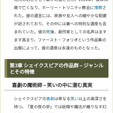
歳で亡くなり、ホーリー・トリニティ教会に
埋葬
さ
れた。彼の遺言には、家族や友人への細やかな配慮
が記されており、その中には妻への特別な遺産も含
まれていた。彼の
死
後、劇作家としての名声はます
ます高まり、ファースト・フォリオという作品集の
出版によって、彼の遺産は永遠のものとなった。
第3章 シェイクスピアの作品群 – ジャンル
とその特徴
喜劇の魔術師 – 笑いの中に潜む真実
シェイクスピアの
喜劇
は単なる
笑い
以上の奥深さを
持つ。『夏の夜の
夢
』では妖精や魔法が織りなす幻