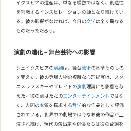
イクスピアの遺産は、単なる模倣ではなく、創造性
を刺激するインスピレーションの源となり続けてい
る。彼の影響がなければ、今日の
文学
は全く異なる
ものだっただろう。
演劇の進化 – 舞台芸術への影響
シェイクスピアの
演劇
は、舞台
芸術
の基準そのもの
を変えた。彼の登場人物の複雑な
心
理描写は、スタ
ニスラフスキーやブレヒトの
演劇
理論にも影響を与
えた。彼の劇はただの
エンターテインメント
ではな
く、人間の
本
質を探求する
哲学
的な作品として評価
されている。世界中の劇場では今なお彼の作品が上
演され続け、現代の演出家や俳優たちは彼の台詞を