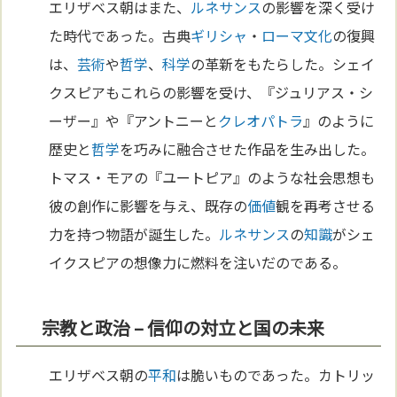
エリザベス朝はまた、
ルネサンス
の影響を深く受け
た時代であった。古典
ギリシャ
・
ローマ
文化
の復興
は、
芸術
や
哲学
、
科学
の革新をもたらした。シェイ
クスピアもこれらの影響を受け、『ジュリアス・シ
ーザー』や『アントニーと
クレオパトラ
』のように
歴史と
哲学
を巧みに融合させた作品を生み出した。
トマス・モアの『ユートピア』のような社会思想も
彼の創作に影響を与え、既存の
価値
観を再考させる
力を持つ物語が誕生した。
ルネサンス
の
知識
がシェ
イクスピアの想像力に燃料を注いだのである。
宗教と政治 – 信仰の対立と国の未来
エリザベス朝の
平和
は脆いものであった。カトリッ