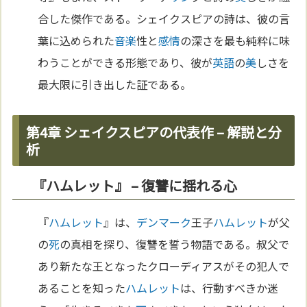
合した傑作である。シェイクスピアの詩は、彼の言
葉に込められた
音楽
性と
感情
の深さを最も純粋に味
わうことができる形態であり、彼が
英語
の
美
しさを
最大限に引き出した証である。
第4章 シェイクスピアの代表作 – 解説と分
析
『ハムレット』 – 復讐に揺れる心
『
ハムレット
』は、
デンマーク
王子
ハムレット
が父
の
死
の真相を探り、復讐を誓う物語である。叔父で
あり新たな王となったクローディアスがその犯人で
あることを知った
ハムレット
は、行動すべきか迷