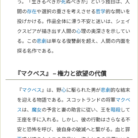
う。「生きるべきか
死
ぬべきか」という独白は、人
間の
存在
や選択の重さを考えさせる
哲学
的な問いを
投げかける。作品全体に漂う不安と迷いは、シェイ
クスピアが描き出す人間の
心
理の奥深さを示してい
る。この
悲劇
は単なる復讐劇を超え、人間の内面を
探る名作である。
『マクベス』 – 権力と欲望の代償
『
マクベス
』は、野
心
に駆られた男が
悲劇
的な結末
を迎える物語である。スコットランドの将軍
マクベ
ス
は、
魔女
の予言と妻の助言に従い、王を
暗殺
して
王座を手に入れる。しかし、彼の行動はさらなる不
安と恐怖を呼び、彼自身の破滅へと繋がる。血と罪