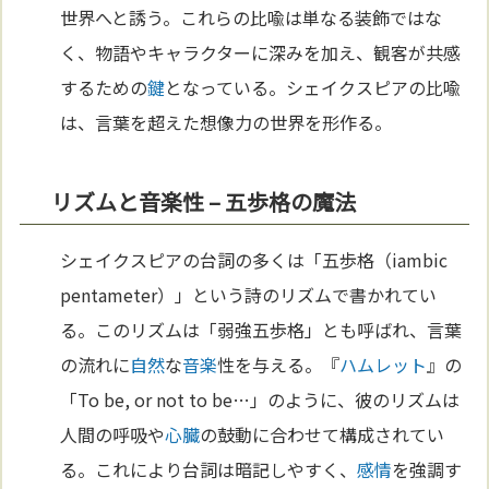
世界へと誘う。これらの比喩は単なる装飾ではな
く、物語やキャラクターに深みを加え、観客が共感
するための
鍵
となっている。シェイクスピアの比喩
は、言葉を超えた想像力の世界を形作る。
リズムと音楽性 – 五歩格の魔法
シェイクスピアの台詞の多くは「五歩格（iambic
pentameter）」という詩のリズムで書かれてい
る。このリズムは「弱強五歩格」とも呼ばれ、言葉
の流れに
自然
な
音楽
性を与える。『
ハムレット
』の
「To be, or not to be…」のように、彼のリズムは
人間の呼吸や
心臓
の鼓動に合わせて構成されてい
る。これにより台詞は暗記しやすく、
感情
を強調す