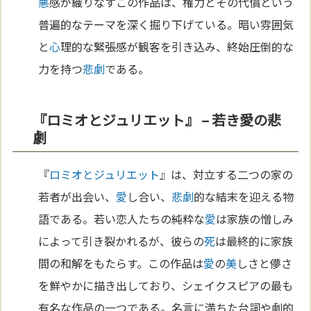
悪
感が織りなすこの作品は、権力とその代償という
普遍的なテーマを深く掘り下げている。暗い雰囲気
と
心
理的な緊張感が観客を引き込み、終始圧倒的な
力を持つ
悲劇
である。
『ロミオとジュリエット』 – 若き愛の悲
劇
『
ロミオとジュリエット
』は、対立する二つの家の
若者が出会い、
愛
し合い、
悲劇
的な結末を迎える物
語である。若い恋人たちの純粋な
愛
は家族の憎しみ
によって引き裂かれるが、彼らの
死
は最終的に家族
間の和解をもたらす。この作品は
愛
の
美
しさと儚さ
を鮮やかに描き出しており、シェイクスピアの最も
有名な作品の一つである。名言に満ちた台詞や劇的