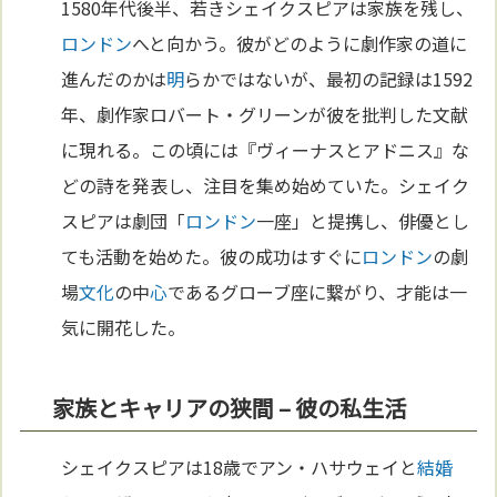
1580年代後半、若きシェイクスピアは家族を残し、
ロンドン
へと向かう。彼がどのように劇作家の道に
進んだのかは
明
らかではないが、最初の記録は1592
年、劇作家ロバート・グリーンが彼を批判した文献
に現れる。この頃には『ヴィーナスとアドニス』な
どの詩を発表し、注目を集め始めていた。シェイク
スピアは劇団「
ロンドン
一座」と提携し、俳優とし
ても活動を始めた。彼の成功はすぐに
ロンドン
の劇
場
文化
の中
心
であるグローブ座に繋がり、才能は一
気に開花した。
家族とキャリアの狭間 – 彼の私生活
シェイクスピアは18歳でアン・ハサウェイと
結婚