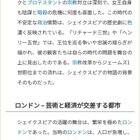
クと
プロテスタント
の
宗教
対立は深刻で、女王自身
も陰謀と
暗殺
の危機に何度も直面した。この時代の
不安定な
政治
情勢は、シェイクスピアの歴史劇に
色
濃く反映されている。『リチャード三世』や『ヘン
リー五世』では、王位を巡る争いや忠誠の揺らぎが
描かれ、彼の観客たちは自らの時代の問題を舞台の
上に見出したのである。
宗教
改革からジェームズ1
世即位までの流れは、シェイクスピアの物語の背景
そのものだった。
ロンドン – 芸術と経済が交差する都市
シェイクスピアの活躍の舞台は、繁栄を極めた
ロン
ドン
であった。当時の
ロンドン
は、人口が急増し、