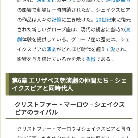
の影響で劇場は一時閉鎖されたが、シェイクスピア
の作品は人々の
記憶
に生き続けた。
20世紀
末に復元
された新しいグローブ座は、現代の観客に当時の
演
劇
体験を提供している。グローブ座の歴史は、シェ
イクスピアの
演劇
がどれほど時代を超えて
愛
され、
影響を与え続けているかを示す
象徴
である。
第6章 エリザベス朝演劇の仲間たち – シェ
イクスピアと同時代人
クリストファー・マーロウ – シェイクス
ピアのライバル
クリストファー・マーロウはシェイクスピアと同時