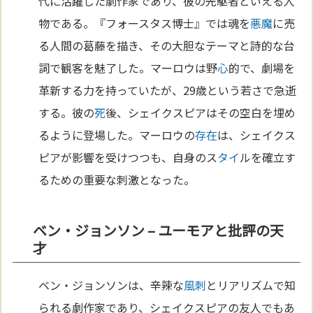
代に活躍した劇作家であり、彼の先駆者といえる人
物である。『フォースタス博士』では魂を
悪魔
に売
る人間の葛藤を描き、その大胆なテーマと詩的な台
詞で観客を魅了した。マーロウは野
心
的で、劇場を
革新する力を持っていたが、29歳という若さで急逝
する。彼の
死
後、シェイクスピアはその空白を埋め
るように登場した。マーロウの
存在
は、シェイクス
ピアが影響を受けつつも、自身のス
タイ
ルを確立す
るための重要な刺激となった。
ベン・ジョンソン – ユーモアと批評の天
才
ベン・ジョンソンは、辛辣な
風刺
とリアリズムで知
られる劇作家であり、シェイクスピアの友人でもあ