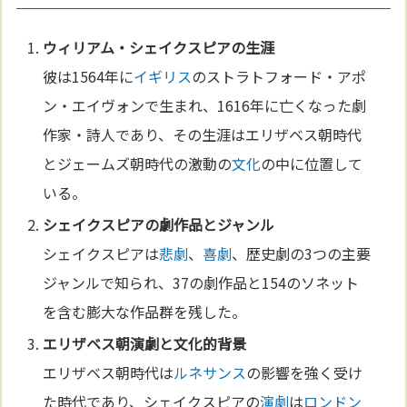
ウィリアム・シェイクスピア
の生涯
彼は1564年に
イギリス
のストラトフォード・アポ
ン・エイヴォンで生まれ、1616年に亡くなった劇
作家・詩人であり、その生涯はエリザベス朝時代
とジェームズ朝時代の激動の
文化
の中に位置して
いる。
シェイクスピアの劇作品とジャンル
シェイクスピアは
悲劇
、
喜劇
、歴史劇の3つの主要
ジャンルで知られ、37の劇作品と154のソネット
を含む膨大な作品群を残した。
エリザベス朝
演劇
と
文化
的背景
エリザベス朝時代は
ルネサンス
の影響を強く受け
た時代であり、シェイクスピアの
演劇
は
ロンドン