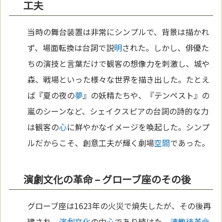
工夫
当時の舞台装置は非常にシンプルで、背景は描かれ
ず、場面転換は台詞で説
明
された。しかし、俳優た
ちの演技と言葉だけで観客の想像力を刺激し、城や
森、戦場といった様々な世界を描き出した。たとえ
ば『夏の夜の
夢
』の妖精たちや、『テンペスト』の
嵐のシーンなど、シェイクスピアの台詞の詩的な力
は観客の
心
に鮮やかなイメージを喚起した。シンプ
ルだからこそ、創意工夫が輝く劇場
空間
であった。
演劇文化の革命 – グローブ座のその後
グローブ座は1623年の火災で焼失したが、その後再
建され、
演劇
文化
の中
心
であり続けた。
清教徒革命