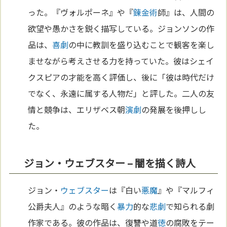
った。『ヴォルポーネ』や『
錬金術
師』は、人間の
欲望や愚かさを鋭く描写している。ジョンソンの作
品は、
喜劇
の中に教訓を盛り込むことで観客を楽し
ませながら考えさせる力を持っていた。彼はシェイ
クスピアの才能を高く評価し、後に「彼は時代だけ
でなく、永遠に属する人物だ」と評した。二人の友
情と競争は、エリザベス朝
演劇
の発展を後押しし
た。
ジョン・ウェブスター – 闇を描く詩人
ジョン・
ウェブスター
は『白い
悪魔
』や『マルフィ
公爵夫人』のような暗く
暴力
的な
悲劇
で知られる劇
作家である。彼の作品は、復讐や道
徳
の腐敗をテー