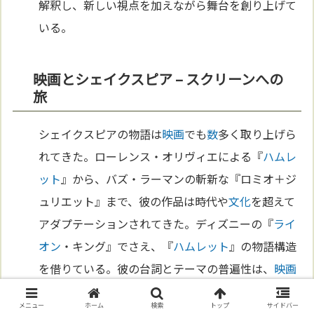
解釈し、新しい視点を加えながら舞台を創り上げて
いる。
映画とシェイクスピア – スクリーンへの
旅
シェイクスピアの物語は
映画
でも
数
多く取り上げら
れてきた。ローレンス・オリヴィエによる『
ハムレ
ット
』から、バズ・ラーマンの斬新な『ロミオ＋ジ
ュリエット』まで、彼の作品は時代や
文化
を超えて
アダプテーションされてきた。ディズニーの『
ライ
オン
・キング』でさえ、『
ハムレット
』の物語構造
を借りている。彼の台詞とテーマの普遍性は、
映画
監督に
無限
の可能性を提供し、観客に新たな体験を
メニュー
ホーム
検索
トップ
サイドバー
もたらしている。