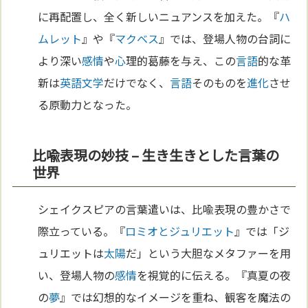
に再配置し、全く新しいニュアンスを加えた。『
ハ
ムレット
』や『
マクベス
』では、登場人物の台詞に
より深い
感情
や
心
理的葛藤を与え、この
言語
的な革
新は
英語
文学
だけでなく、
言語
そのものを
進化
させ
る原動力となった。
比喩表現の妙技 – 生き生きとした言葉の
世界
シェイクスピアの言葉遣いは、比喩表現の豊かさで
際立っている。『
ロミオとジュリエット
』では「ジ
ュリエットは
太陽
だ」という大胆なメタファーを用
い、登場人物の
感情
を視覚的に伝える。『真夏の夜
の
夢
』では幻想的なイメージを重ね、観客を魔法の