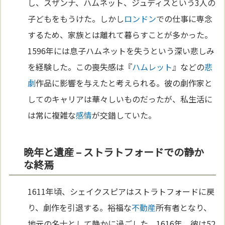
し、スザンナ、ハムネット、ジュディスという3人の
子どもをもうけた。しかし
ロンドン
での仕事に専念
するため、家族とは離れて暮らすことが多かった。
1596年には息子ハムネットを失うという深い悲しみ
を経験した。この喪失感は『
ハムレット
』などの
悲
劇
作品に影響を与えたと考えられる。彼の劇作家と
してのキャリアは華々しいものだったが、私生活に
は常に複雑な
感情
が交錯していた。
晩年と遺産 – ストラトフォードでの静か
な終焉
1611年頃、シェイクスピアはストラトフォードに戻
り、劇作を引退する。裕福な
不動産
所有者となり、
地元の名士として静かに過ごした。1616年、彼は52