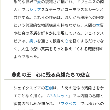
想的な世界で
愛
の複雑さが描かれ、『ヴェニスの商
人』では
シリア
スなテーマがユーモラスなシーンと
共存する。これらの作品は、混乱から秩序への回復
という普遍的な物語構造を持ちながら、人間の
本
質
や社会の矛盾を鮮やかに表現している。シェイクス
ピアは、
笑い
を通じて観客の
心
を軽くするだけでな
く、人生の深い真実をそっと教えてくれる魔術師の
ようであった。
悲劇の王 – 心に残る英雄たちの悲哀
シェイクスピアの
悲劇
は、人間の運命の残酷さを余
すことなく描く。『
ハムレット
』では内面の葛藤と
復讐の苦しみが描かれ、『
マクベス
』では権力への