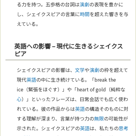
る力を持つ。五歩格の台詞は
演劇
の表現を豊かに
し、シェイクスピアの言葉に
時間
を超えた響きを与
えている。
英語への影響 – 現代に生きるシェイクス
ピア
シェイクスピアの影響は、
文学
や
演劇
の枠を超えて
現代
英語
の中に生き続けている。「break the
ice（緊張をほぐす）」や「heart of gold（純粋な
心
）」といったフレーズは、日常会話でも広く使わ
れている。彼の作品からは
英語
の構造そのものに対
する理解が深まり、言葉が持つ力の
無限
の可能性が
示された。シェイクスピアの
英語
は、私たちの
思考