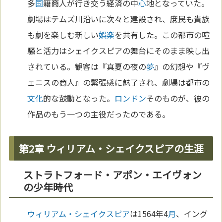
多
国
籍商人が行き交う経済の中
心
地となっていた。
劇場はテムズ川沿いに次々と建設され、庶民も貴族
も劇を楽しむ新しい
娯楽
を共有した。この都市の喧
騒と活力はシェイクスピアの舞台にそのまま映し出
されている。観客は『真夏の夜の
夢
』の幻想や『ヴ
ェニスの商人』の緊張感に魅了され、劇場は都市の
文化
的な鼓動となった。
ロンドン
そのものが、彼の
作品のもう一つの主役だったのである。
第2章 ウィリアム・シェイクスピアの生涯
ストラトフォード・アポン・エイヴォン
の少年時代
ウィリアム・シェイクスピア
は1564年4
月
、イング