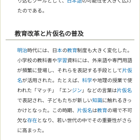
り込むツールとして、
日本語
の可能性を大きく広げ
たのである。
教育改革と片仮名の普及
明治
時代には、日
本
の
教育
制度も大きく変化した。
小学校の教科書や
学習
資料には、外来語や専門用語
が頻繁に登場し、それらを表記する手段として
片仮
名
が活用された。たとえば、
科学
や地理の授業で使
われた「マッチ」「エン
ジン
」などの言葉は
片仮名
で表記され、子どもたちが新しい
知識
に触れるきっ
かけとなった。この時期、
片仮名
は
教育
の場で不可
欠な
存在
となり、若い世代の中でその重要性がさら
に高まった。