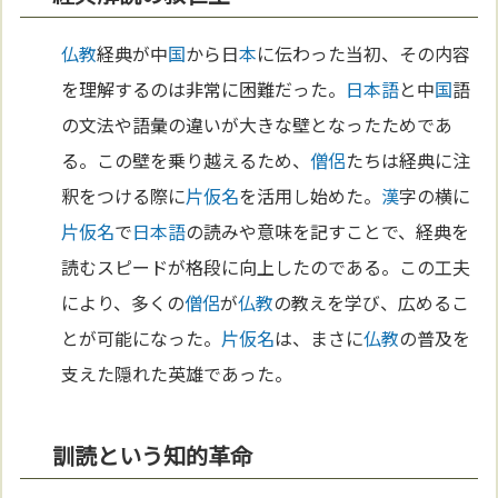
仏教
経典が中
国
から日
本
に伝わった当初、その内容
を理解するのは非常に困難だった。
日本語
と中
国
語
の文法や語彙の違いが大きな壁となったためであ
る。この壁を乗り越えるため、
僧侶
たちは経典に注
釈をつける際に
片仮名
を活用し始めた。
漢
字の横に
片仮名
で
日本語
の読みや意味を記すことで、経典を
読むスピードが格段に向上したのである。この工夫
により、多くの
僧侶
が
仏教
の教えを学び、広めるこ
とが可能になった。
片仮名
は、まさに
仏教
の普及を
支えた隠れた英雄であった。
訓読という知的革命