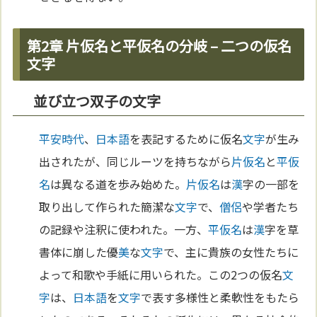
第2章 片仮名と平仮名の分岐 – 二つの仮名
文字
並び立つ双子の文字
平安時代
、
日本語
を表記するために仮名
文字
が生み
出されたが、同じルーツを持ちながら
片仮名
と
平仮
名
は異なる道を歩み始めた。
片仮名
は
漢
字の一部を
取り出して作られた簡潔な
文字
で、
僧侶
や学者たち
の記録や注釈に使われた。一方、
平仮名
は
漢
字を草
書体に崩した優
美
な
文字
で、主に貴族の女性たちに
よって和歌や手紙に用いられた。この2つの仮名
文
字
は、
日本語
を
文字
で表す多様性と柔軟性をもたら