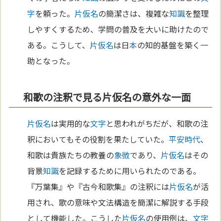
字
を頼った。
片仮名
の簡潔さは、複雑な
知識
を整理
しやすくするため、学問の普及を大いに助けたので
ある。こうして、
片仮名
は日
本
の知的基盤を築く一
助となった。
和歌の注釈で見る片仮名の意外な一面
片仮名
は実用的な
文字
と思われがちだが、和歌の注
釈においてもその役割を果たしていた。
平安時代
、
和歌は貴族たちの教養の
象徴
であり、
片仮名
はその
背景
知識
を記録するために用いられたのである。
『万葉集』や『古今和歌集』の注釈には
片仮名
が活
用され、歌の意味や文法構造を簡潔に解説する手段
として機能した。こうした
片仮名
の使用例は、
文字