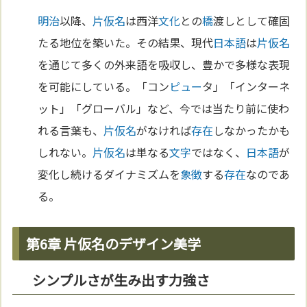
明治
以降、
片仮名
は西洋
文化
との
橋
渡しとして確固
たる地位を築いた。その結果、現代
日本語
は
片仮名
を通じて多くの外来語を吸収し、豊かで多様な表現
を可能にしている。「コン
ピュー
タ」「インターネ
ット」「グローバル」など、今では当たり前に使わ
れる言葉も、
片仮名
がなければ
存在
しなかったかも
しれない。
片仮名
は単なる
文字
ではなく、
日本語
が
変化し続けるダイナミズムを
象徴
する
存在
なのであ
る。
第6章 片仮名のデザイン美学
シンプルさが生み出す力強さ