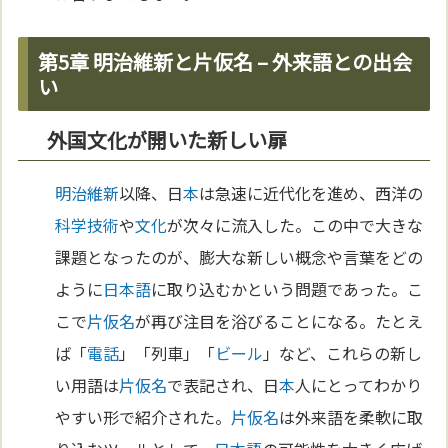
第5章 明治維新と片仮名 – 外来語との出会
い
外国文化が開いた新しい扉
明治維新
以降、日
本
は急速に近代化を進め、西洋の
科学
技術
や
文化
が次々に流入した。この中で大きな
課題となったのが、膨大な新しい概念や言葉をどの
ように
日本語
に取り込むかという問題であった。こ
こで
片仮名
が再び注目を浴びることになる。たとえ
ば「
電話
」「列車」「
ビール
」など、これらの新し
い用語は
片仮名
で表記され、日
本
人にとってわかり
やすい形で紹介された。
片仮名
は外来語を柔軟に取