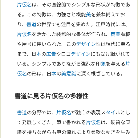
片仮名
は、その直線的でシンプルな形状が特徴であ
る。この特徴は、力強さと機能
美
を兼ね備えてお
り、
書道
の世界でも注目を集めた。江戸時代には、
片仮名
を活かした装飾的な書体が作られ、
商業
看板
や屋号に用いられた。この
デザイン
性は現代に至る
まで、日
本
の
広告
やロゴ
デザイン
にも受け継がれて
いる。シンプルでありながら強烈な印
象
を与える
片
仮名
の形は、日
本
の
美
意識
に深く根ざしている。
書道に見る片仮名の多様性
書道
の分野では、
片仮名
が独自の表現ス
タイ
ルとし
て発展してきた。筆で書かれる
片仮名
は、硬質な直
線を持ちながらも筆の流れにより柔軟な動きを生み