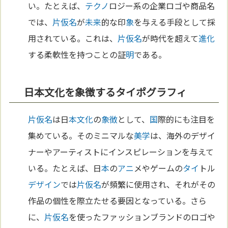
い。たとえば、
テクノ
ロジー系の企業ロゴや商品名
では、
片仮名
が
未来
的な印
象
を与える手段として採
用されている。これは、
片仮名
が時代を超えて
進化
する柔軟性を持つことの証
明
である。
日本文化を象徴するタイポグラフィ
片仮名
は日
本
文化
の
象徴
として、
国
際的にも注目を
集めている。そのミニマルな
美学
は、海外のデザイ
ナーやアーティストにインスピレーションを与えて
いる。たとえば、日
本
の
アニ
メやゲームの
タイ
トル
デザイン
では
片仮名
が頻繁に使用され、それがその
作品の個性を際立たせる要因となっている。さら
に、
片仮名
を使ったファッションブランドのロゴや