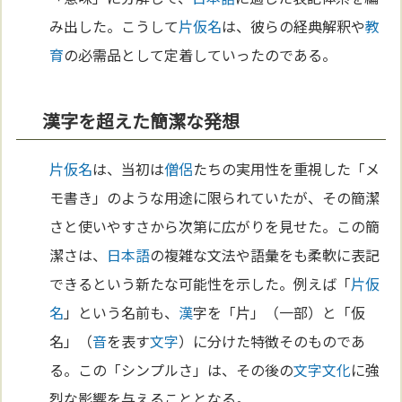
み出した。こうして
片仮名
は、彼らの経典解釈や
教
育
の必需品として定着していったのである。
漢字を超えた簡潔な発想
片仮名
は、当初は
僧侶
たちの実用性を重視した「メ
モ書き」のような用途に限られていたが、その簡潔
さと使いやすさから次第に広がりを見せた。この簡
潔さは、
日本語
の複雑な文法や語彙をも柔軟に表記
できるという新たな可能性を示した。例えば「
片仮
名
」という名前も、
漢
字を「片」（一部）と「仮
名」（
音
を表す
文字
）に分けた特徴そのものであ
る。この「シンプルさ」は、その後の
文字
文化
に強
烈な影響を与えることとなる。