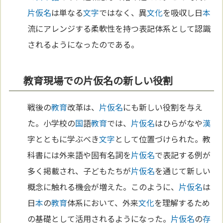
片仮名
は単なる
文字
ではなく、異
文化
を吸収し日
本
流にアレンジする柔軟性を持つ表記体系として認識
されるようになったのである。
教育現場での片仮名の新しい役割
戦後の
教育
改革は、
片仮名
にも新しい役割を与え
た。小学校の
国
語
教育
では、
片仮名
はひらがなや
漢
字とともに学ぶべき
文字
として位置づけられた。教
科書には外来語や固有名詞を
片仮名
で表記する例が
多く掲載され、子どもたちが
片仮名
を通じて新しい
概念に触れる機会が増えた。このように、
片仮名
は
日
本
の
教育
体系において、外来
文化
を理解するため
の基礎として活用されるようになった。
片仮名
の
存