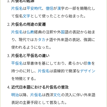
片仮名
の起源
片仮名
は
平安時代
、
僧侶
が
漢
字の一部を簡略化し
て仮名
文字
として使ったことから始まった。
片仮名
の用途の変遷
片仮名
は
仏教
経典の注釈や外
国
語の表記から始ま
り、現代ではカ
タカ
ナ語や外来語の表記、強調に
使われるようになった。
片仮名
と
平仮名
の違い
平仮名
は草書体を基にしており、柔らかい印
象
を
持つのに対し、
片仮名
は直線的で簡潔な
デザイン
を特徴とする。
近代
日本語
における
片仮名
の普及
明治
以降、
片仮名
は西洋
文化
の流入に伴い外来語
表記の主要手段として普及した。