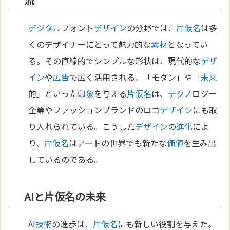
流
デジタル
フォント
デザイン
の分野では、
片仮名
は多
くのデザイナーにとって魅力的な
素材
となってい
る。その直線的でシンプルな形状は、現代的な
デザ
イン
や
広告
で広く活用される。「モダン」や「
未来
的」といった印
象
を与える
片仮名
は、
テクノ
ロジー
企業やファッションブランドのロゴ
デザイン
にも取
り入れられている。こうした
デザイン
の
進化
によ
り、
片仮名
はアートの世界でも新たな
価値
を生み出
しているのである。
AIと片仮名の未来
AI
技術
の進歩は、
片仮名
にも新しい役割を与えた。