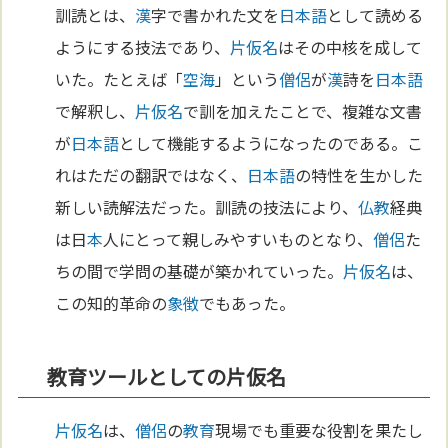
訓読とは、
漢
字で書かれた文を
日本語
として読める
ようにする技法であり、
片仮名
はその中核を成して
いた。たとえば「
空海
」という
僧侶
が
漢
詩を
日本語
で解釈し、
片仮名
で訓を加えたことで、複雑な文書
が
日本語
として機能するようになったのである。こ
れはただの翻訳ではなく、
日本語
の特性を生かした
新しい読解法だった。訓読の技法により、
仏教
経典
は日
本
人にとって親しみやすいものとなり、
僧侶
た
ちの間で学問の基礎が築かれていった。
片仮名
は、
この知的革命の
象徴
でもあった。
教育ツールとしての片仮名
片仮名
は、
僧侶
の
教育
現場でも重要な役割を果たし