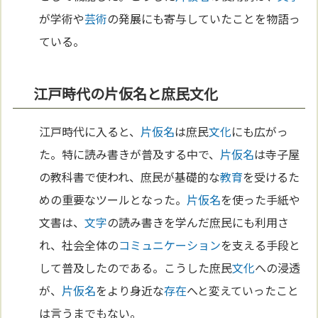
が学術や
芸術
の発展にも寄与していたことを物語っ
ている。
江戸時代の片仮名と庶民文化
江戸時代に入ると、
片仮名
は庶民
文化
にも広がっ
た。特に読み書きが普及する中で、
片仮名
は寺子屋
の教科書で使われ、庶民が基礎的な
教育
を受けるた
めの重要なツールとなった。
片仮名
を使った手紙や
文書は、
文字
の読み書きを学んだ庶民にも利用さ
れ、社会全体の
コミュニケーション
を支える手段と
して普及したのである。こうした庶民
文化
への浸透
が、
片仮名
をより身近な
存在
へと変えていったこと
は言うまでもない。