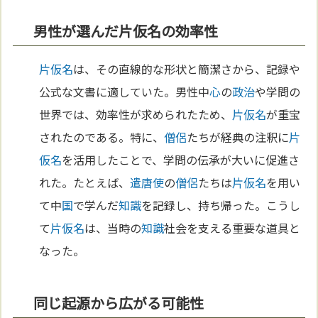
男性が選んだ片仮名の効率性
片仮名
は、その直線的な形状と簡潔さから、記録や
公式な文書に適していた。男性中
心
の
政治
や学問の
世界では、効率性が求められたため、
片仮名
が重宝
されたのである。特に、
僧侶
たちが経典の注釈に
片
仮名
を活用したことで、学問の伝承が大いに促進さ
れた。たとえば、
遣唐使
の
僧侶
たちは
片仮名
を用い
て中
国
で学んだ
知識
を記録し、持ち帰った。こうし
て
片仮名
は、当時の
知識
社会を支える重要な道具と
なった。
同じ起源から広がる可能性