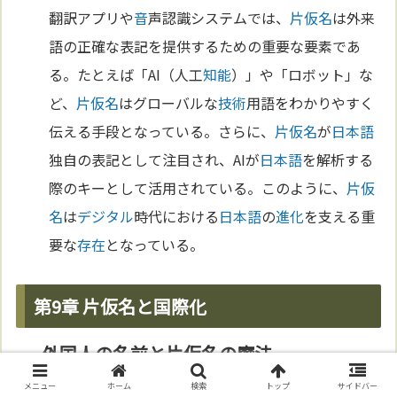
翻訳アプリや
音
声認識システムでは、
片仮名
は外来
語の正確な表記を提供するための重要な要素であ
る。たとえば「AI（人工
知能
）」や「ロボット」な
ど、
片仮名
はグローバルな
技術
用語をわかりやすく
伝える手段となっている。さらに、
片仮名
が
日本語
独自の表記として注目され、AIが
日本語
を解析する
際のキーとして活用されている。このように、
片仮
名
は
デジタル
時代における
日本語
の
進化
を支える重
要な
存在
となっている。
第9章 片仮名と国際化
外国人の名前と片仮名の魔法
メニュー
ホーム
検索
トップ
サイドバー