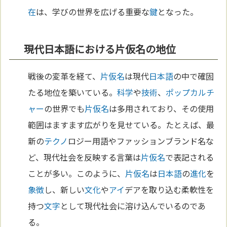
在
は、学びの世界を広げる重要な
鍵
となった。
現代日本語における片仮名の地位
戦後の変革を経て、
片仮名
は現代
日本語
の中で確固
たる地位を築いている。
科学
や
技術
、
ポップカルチ
ャー
の世界でも
片仮名
は多用されており、その使用
範囲はますます広がりを見せている。たとえば、最
新の
テクノ
ロジー用語やファッションブランド名な
ど、現代社会を反映する言葉は
片仮名
で表記される
ことが多い。このように、
片仮名
は
日本語
の
進化
を
象徴
し、新しい
文化
や
アイ
デアを取り込む柔軟性を
持つ
文字
として現代社会に溶け込んでいるのであ
る。