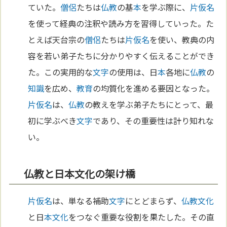
ていた。
僧侶
たちは
仏教
の基
本
を学ぶ際に、
片仮名
を使って経典の注釈や読み方を習得していった。た
とえば天台宗の
僧侶
たちは
片仮名
を使い、教典の内
容を若い弟子たちに分かりやすく伝えることができ
た。この実用的な
文字
の使用は、日
本
各地に
仏教
の
知識
を広め、
教育
の均質化を進める要因となった。
片仮名
は、
仏教
の教えを学ぶ弟子たちにとって、最
初に学ぶべき
文字
であり、その重要性は計り知れな
い。
仏教と日本文化の架け橋
片仮名
は、単なる補助
文字
にとどまらず、
仏教
文化
と日
本
文化
をつなぐ重要な役割を果たした。その直