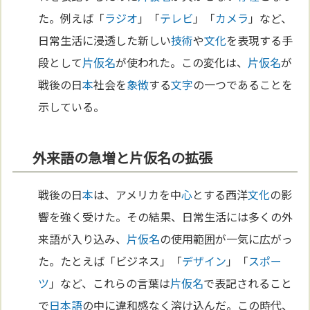
た。例えば「
ラジオ
」「
テレビ
」「
カメラ
」など、
日常生活に浸透した新しい
技術
や
文化
を表現する手
段として
片仮名
が使われた。この変化は、
片仮名
が
戦後の日
本
社会を
象徴
する
文字
の一つであることを
示している。
外来語の急増と片仮名の拡張
戦後の日
本
は、アメリカを中
心
とする西洋
文化
の影
響を強く受けた。その結果、日常生活には多くの外
来語が入り込み、
片仮名
の使用範囲が一気に広がっ
た。たとえば「ビジネス」「
デザイン
」「
スポー
ツ
」など、これらの言葉は
片仮名
で表記されること
で
日本語
の中に違和感なく溶け込んだ。この時代、