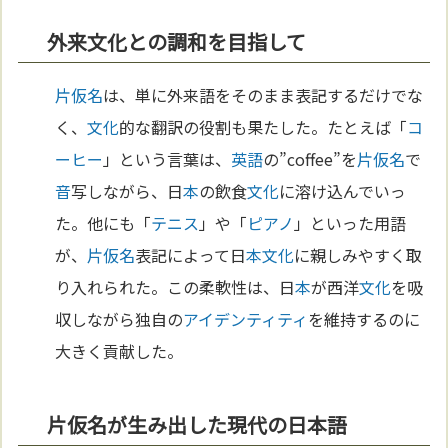
外来文化との調和を目指して
片仮名
は、単に外来語をそのまま表記するだけでな
く、
文化
的な翻訳の役割も果たした。たとえば「
コ
ーヒー
」という言葉は、
英語
の”coffee”を
片仮名
で
音
写しながら、日
本
の飲食
文化
に溶け込んでいっ
た。他にも「
テニス
」や「
ピアノ
」といった用語
が、
片仮名
表記によって日
本
文化
に親しみやすく取
り入れられた。この柔軟性は、日
本
が西洋
文化
を吸
収しながら独自の
アイデンティティ
を維持するのに
大きく貢献した。
片仮名が生み出した現代の日本語