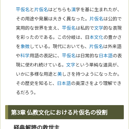
平仮名
と
片仮名
はどちらも
漢
字を基に生まれたが、
その用途や発展は大きく異なった。
片仮名
は公的で
実用的な世界を支え、
平仮名
は私的で
文学
的な表現
を彩ったのである。この分岐は、日
本
文化
の豊かさ
を
象徴
している。現代においても、
片仮名
は外来語
や
科学
用語の表記に、
平仮名
は日常的な
日本語
の表
現に使われ続けている。
文字
という単純な道具が、
いかに多様な用途と
美
しさを持つようになったか。
その歴史を知ると、
日本語
の奥深さをより理解でき
るだろう。
第3章 仏教文化における片仮名の役割
経典解読の救世主