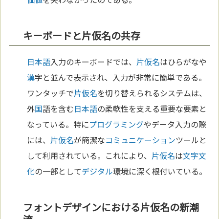
キーボードと片仮名の共存
日本語
入力のキーボードでは、
片仮名
はひらがなや
漢
字と並んで表示され、入力が非常に簡単である。
ワンタッチで
片仮名
を切り替えられるシステムは、
外
国
語を含む
日本語
の柔軟性を支える重要な要素と
なっている。特に
プログラミング
やデータ入力の際
には、
片仮名
が簡潔な
コミュニケーション
ツールと
して利用されている。これにより、
片仮名
は
文字
文
化
の一部として
デジタル
環境に深く根付いている。
フォントデザインにおける片仮名の新潮