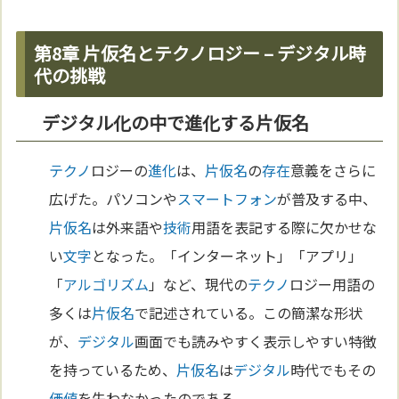
第8章 片仮名とテクノロジー – デジタル時
代の挑戦
デジタル化の中で進化する片仮名
テクノ
ロジーの
進化
は、
片仮名
の
存在
意義をさらに
広げた。パソコンや
スマートフォン
が普及する中、
片仮名
は外来語や
技術
用語を表記する際に欠かせな
い
文字
となった。「インターネット」「アプリ」
「
アルゴリズム
」など、現代の
テクノ
ロジー用語の
多くは
片仮名
で記述されている。この簡潔な形状
が、
デジタル
画面でも読みやすく表示しやすい特徴
を持っているため、
片仮名
は
デジタル
時代でもその
価値
を失わなかったのである。