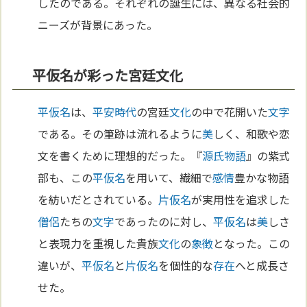
したのである。それぞれの誕生には、異なる社会的
ニーズが背景にあった。
平仮名が彩った宮廷文化
平仮名
は、
平安時代
の宮廷
文化
の中で花開いた
文字
である。その筆跡は流れるように
美
しく、和歌や恋
文を書くために理想的だった。『
源氏物語
』の紫式
部も、この
平仮名
を用いて、繊細で
感情
豊かな物語
を紡いだとされている。
片仮名
が実用性を追求した
僧侶
たちの
文字
であったのに対し、
平仮名
は
美
しさ
と表現力を重視した貴族
文化
の
象徴
となった。この
違いが、
平仮名
と
片仮名
を個性的な
存在
へと成長さ
せた。