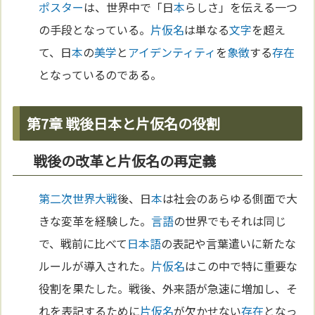
ポスター
は、世界中で「日
本
らしさ」を伝える一つ
の手段となっている。
片仮名
は単なる
文字
を超え
て、日
本
の
美学
と
アイデンティティ
を
象徴
する
存在
となっているのである。
第7章 戦後日本と片仮名の役割
戦後の改革と片仮名の再定義
第二次世界大戦
後、日
本
は社会のあらゆる側面で大
きな変革を経験した。
言語
の世界でもそれは同じ
で、戦前に比べて
日本語
の表記や言葉遣いに新たな
ルールが導入された。
片仮名
はこの中で特に重要な
役割を果たした。戦後、外来語が急速に増加し、そ
れを表記するために
片仮名
が欠かせない
存在
となっ