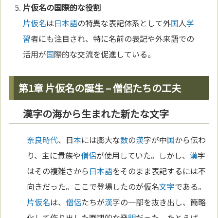
片仮名
の
国
際的な役割
片仮名
は
日本語
の特異な表記体系として外
国
人
学
習
者にも注目され、特に名前の表記や外来語での
活用が
国
際的な交流を促進している。
第1章 片仮名の誕生 – 僧侶たちの工夫
漢字の海から生まれた新たな文字
奈良時代
、日
本
には膨大な
数
の
漢
字が中
国
から伝わ
り、主に貴族や
僧侶
が使用していた。しかし、
漢
字
はその複雑さから
日本語
をそのまま表記するには不
向きだった。ここで登場したのが仮名
文字
である。
片仮名
は、
僧侶
たちが
漢
字の一部を抜き出し、簡略
化して作り出した画期的な発
明
だった。たとえば、