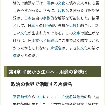
線的で簡潔な形は、
漢
字の
文化
に慣れた人々にも親
しみやすかった。さらに、
片仮名
を使った注釈や記
録は、日
本
独自の
宗教
的な解釈を可能にした。結果
として、日
本
人の
価値
観や思想が
仏教
と融合し、新
しい
文化
が生まれたのである。この
文字
の誕生がな
ければ、日
本
文化
と
仏教
はここまで深く結びつかな
かったかもしれない。
片仮名
は、まさに
文化
の架け
橋
だったのだ。
第4章 平安から江戸へ – 用途の多様化
政治の世界で活躍する片仮名
平安時代
から
中世
にかけて、
片仮名
は
政治
の場で重
要な役割を果たした。公式な記録や命令文に使われ