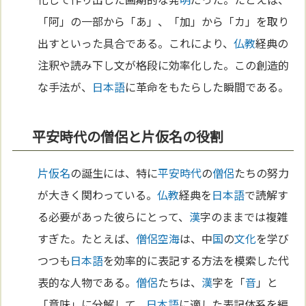
「阿」の一部から「あ」、「加」から「カ」を取り
出すといった具合である。これにより、
仏教
経典の
注釈や読み下し文が格段に効率化した。この創造的
な手法が、
日本語
に革命をもたらした瞬間である。
平安時代の僧侶と片仮名の役割
片仮名
の誕生には、特に
平安時代
の
僧侶
たちの努力
が大きく関わっている。
仏教
経典を
日本語
で読解す
る必要があった彼らにとって、
漢
字のままでは複雑
すぎた。たとえば、
僧侶
空海
は、中
国
の
文化
を学び
つつも
日本語
を効率的に表記する方法を模索した代
表的な人物である。
僧侶
たちは、
漢
字を「
音
」と
「意味」に分解して、
日本語
に適した表記体系を編