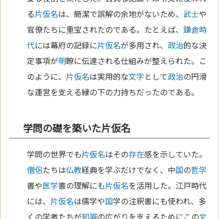
る
片仮名
は、簡潔で誤解の余地がないため、
武士
や
官僚たちに重宝されたのである。たとえば、
鎌倉時
代
には幕府の記録に
片仮名
が多用され、
政治
的な決
定事項が
明
瞭に伝達される仕組みが整えられた。こ
のように、
片仮名
は実用的な
文字
として
政治
の円滑
な運営を支える縁の下の力持ちだったのである。
学問の礎を築いた片仮名
学問の世界でも
片仮名
はその
存在
感を示していた。
僧侶
たちは
仏教
経典を学ぶだけでなく、中
国
の
哲学
書や
医学
書の理解にも
片仮名
を活用した。江戸時代
には、
片仮名
は儒学や
国
学の注釈書にも使われ、多
くの学者たちが
知識
の広がりを支えるためにこの
文