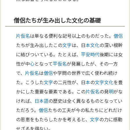
僧侶たちが生み出した文化の基礎
片仮名
は単なる便利な記号以上のものだった。
僧侶
たちが生み出したこの
文字
は、日
本
文化
の深い根幹
に結びついている。たとえば、
平安時代
後期には女
性が中
心
となって
平仮名
が発展したが、その一方
で、
片仮名
は
僧侶
や学問の世界で広く使われ続け
た。こうした
文字
の二元性が、日
本
の
文字
文化
を豊
かにした重要な要素である。この
片仮名
の発
明
がな
ければ、
日本語
の歴史は全く異なるものとなってい
ただろう。
僧侶
たちの工夫が今の私たちにどれだけ
の恩恵をもたらしたかを考えると、
文字
の力に感動
せざるを得ない。