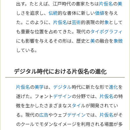
出す。たとえば、江戸時代の書家たちは
片仮名
の
美
しさを追求し、
伝統
的な書体に新しい
価値
を与え
た。このように、
片仮名
は
芸術
的表現の対
象
として
も重要な位置を占めてきた。現代の
タイポグラフィ
にも影響を与えるその形は、歴史と
美
の融合を
象徴
している。
デジタル時代における片仮名の進化
片仮名
の
美学
は、
デジタル
時代に新たな形で
進化
を
遂げた。フォント
デザイン
の分野では、
片仮名
の特
徴を生かしたさまざまなス
タイ
ルが開発されてい
る。現代の
広告
やウェブ
デザイン
では、
片仮名
がそ
のクールでモダンなイメージを利用される場面が多