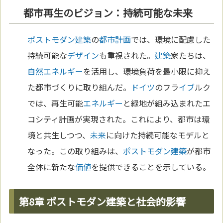
都市再生のビジョン：持続可能な未来
ポストモダン
建築
の
都市計画
では、環境に配慮した
持続可能な
デザイン
も重視された。
建築
家たちは、
自然
エネルギー
を活用し、環境負荷を最小限に抑え
た都市づくりに取り組んだ。
ドイツ
のフラ
イブ
ルク
では、再生可能
エネルギー
と緑地が組み込まれたエ
コシティ計画が実現された。これにより、都市は環
境と共生しつつ、
未来
に向けた持続可能なモデルと
なった。この取り組みは、
ポストモダン
建築
が都市
全体に新たな
価値
を提供できることを示している。
第8章 ポストモダン建築と社会的影響