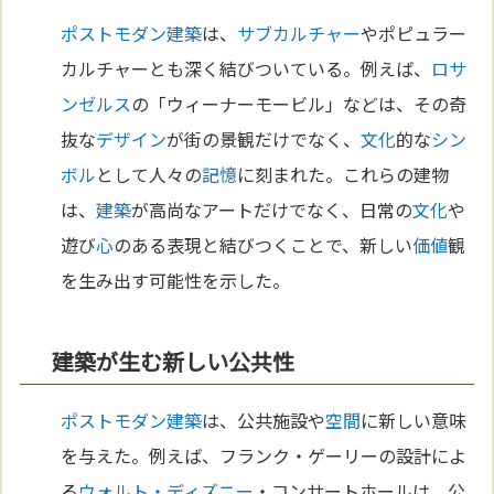
ポストモダン
建築
は、
サブカルチャー
やポピュラー
カルチャーとも深く結びついている。例えば、
ロサ
ンゼルス
の「ウィーナーモービル」などは、その奇
抜な
デザイン
が街の景観だけでなく、
文化
的な
シン
ボル
として人々の
記憶
に刻まれた。これらの建物
は、
建築
が高尚なアートだけでなく、日常の
文化
や
遊び
心
のある表現と結びつくことで、新しい
価値
観
を生み出す可能性を示した。
建築が生む新しい公共性
ポストモダン
建築
は、公共施設や
空間
に新しい意味
を与えた。例えば、フランク・ゲーリーの設計によ
る
ウォルト・ディズニー
・コンサートホールは、公