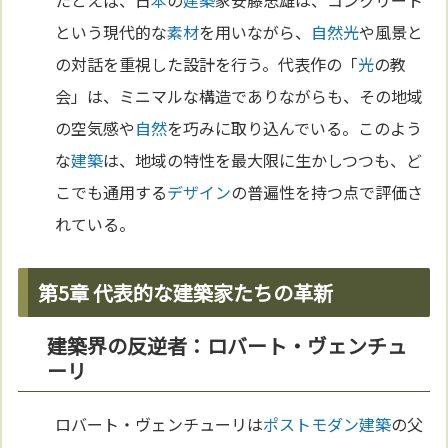
という現代的な
素材
を用いながら、
自然
光
や風景と
の対話を重視した設計を行う。代表作の「
光
の教
会」は、ミニマルな構造でありながらも、その地域
の空気感や
自然
を巧みに取り込んでいる。このよう
な
建築
は、地域の特性を最大限に生かしつつも、ど
こでも通用する
デザイン
の普遍性を持つ点で評価さ
れている。
第5章 代表的な建築家たちの革新
建築界の反逆者：ロバート・ヴェンチュ
ーリ
ロバート・ヴェンチューリは
ポストモダン
建築
の父