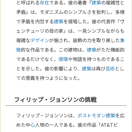
と呼ばれる
存在
である。彼の著書『
建築
の複雑性と
矛盾』は、モダニズムのシンプルさを批判し、多様
で矛盾を内包する
建築
を提唱した。彼の代表作「ヴ
ェンチューリの母の家」は、一見シンプルながらも
複雑な
デザイン
が施され、装飾の力を取り戻した
象
徴
的な作品である。この建物は、
建築
がただ機能的
であるだけでなく、
感情
や物語を持つものであるこ
とを示した。彼の影響により、
建築
は再び
芸術
とし
ての意義を持つようになった。
フィリップ・ジョンソンの挑戦
フィリップ・ジョンソンは、
ポストモダン
建築
を広
めた中
心
人物の一人である。彼の作品「AT&Tビ