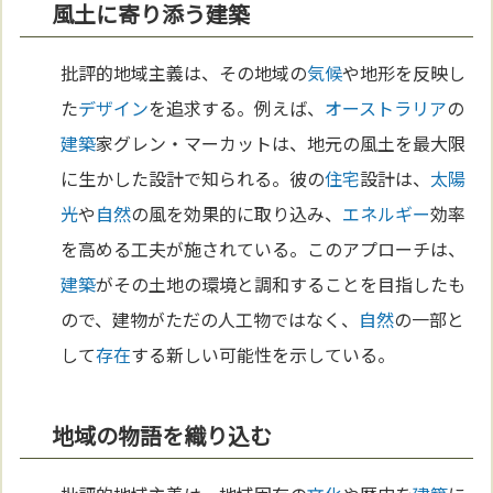
風土に寄り添う建築
批評的地域主義は、その地域の
気候
や地形を反映し
た
デザイン
を追求する。例えば、
オーストラリア
の
建築
家グレン・マーカットは、地元の風土を最大限
に生かした設計で知られる。彼の
住宅
設計は、
太陽
光
や
自然
の風を効果的に取り込み、
エネルギー
効率
を高める工夫が施されている。このアプローチは、
建築
がその土地の環境と調和することを目指したも
ので、建物がただの人工物ではなく、
自然
の一部と
して
存在
する新しい可能性を示している。
地域の物語を織り込む