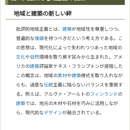
地域と建築の新しい絆
批評的地域主義とは、
建築
が地域性を尊重しつつ、
普遍的な
価値
を持つべきだという考え方である。こ
の思想は、現代化によって失われつつあった地域の
文化
や
自然
環境を取り戻す試みから生まれた。アメ
リカの
建築
評論家ケネス・フランプトンが提唱した
この概念は、地域の
素材
や
建築
様式を取り入れなが
らも、過度な
伝統
主義に陥らないバランスを重視す
る。例えば、アルヴァ・アールトの
フィンランド
の
建築
では、地元の木材や石材を巧みに活用しなが
ら、現代的な
デザイン
が融合されている。