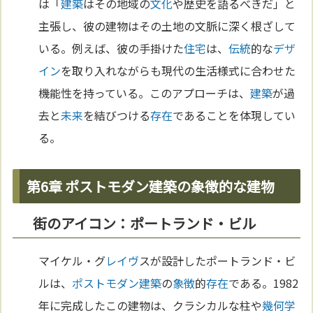
は「
建築
はその地域の
文化
や歴史を語るべきだ」と
主張し、彼の建物はその土地の文脈に深く根ざして
いる。例えば、彼の手掛けた
住宅
は、
伝統
的な
デザ
イン
を取り入れながらも現代の生活様式に合わせた
機能性を持っている。このアプローチは、
建築
が過
去と
未来
を結びつける
存在
であることを体現してい
る。
第6章 ポストモダン建築の象徴的な建物
街のアイコン：ポートランド・ビル
マイケル・グ
レイヴ
スが設計したポートランド・ビ
ルは、
ポストモダン
建築
の
象徴
的
存在
である。1982
年に完成したこの建物は、クラシカルな柱や
幾何学