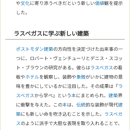
や
文化
に寄り添うべきだという新しい
価値
観を提示
した。
ラスベガスに学ぶ新しい建築
ポストモダン
建築
の方向性を決定づけた出来事の一
つに、ロバート・ヴェンチューリとデニス・スコッ
ト・ブラウンの研究がある。彼らは
ラスベガス
の看
板や
ホテル
を観察し、装飾や
象徴
がいかに建物の意
味を豊かにしているかに注目した。その成果は『
ラ
スベガス
から学べ』という
本
にまとめられ、
建築
界
に衝撃を与えた。この
本
は、
伝統
的な装飾が現代
建
築
にも新しい命を吹き込むことを示した。
ラスベガ
ス
のように派手で大胆な表現を取り入れることで、