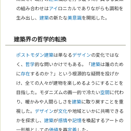
の組み合わせは
アイ
ロニカルでありながらも調和を
生み出し、
建築
の新たな
美
意識
を開拓した。
建築界の哲学的転換
ポストモダン
建築
は単なる
デザイン
の変化ではな
く、
哲学
的な問いかけでもある。「
建築
は誰のため
に
存在
するのか？」という根源的な疑問を投げか
け、全ての人々が建物を楽しめるようにすることを
目指した。モダニズムの画一的で冷たい
空間
に代わ
り、暖かみや人間らしさを
建築
に取り戻すことを重
視した。
デザイン
が
文化
や地域といかに共鳴できる
かを探求し、
建築
が
感情
や
記憶
を喚起するアートの
一形態としての
価値
を再
定義
した。