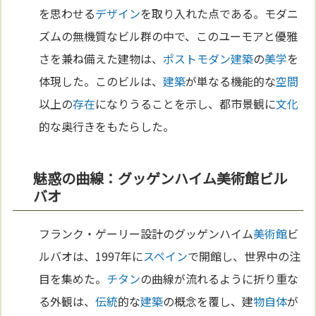
を思わせる
デザイン
を取り入れた点である。モダニ
ズムの無機質なビル群の中で、このユーモアと優雅
さを兼ね備えた建物は、
ポストモダン
建築
の
美学
を
体現した。このビルは、
建築
が単なる機能的な
空間
以上の
存在
になりうることを示し、都市景観に
文化
的な奥行きをもたらした。
魅惑の曲線：グッゲンハイム美術館ビル
バオ
フランク・ゲーリー設計のグッゲンハイム
美術館
ビ
ルバオは、1997年に
スペイン
で開館し、世界中の注
目を集めた。
チタン
の曲線が流れるように折り重な
る外観は、
伝統
的な
建築
の概念を覆し、建
物自体
が