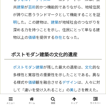
共
建築
が
芸術
的かつ機能的でありながら、地域住民
が誇りに思うランドマークとして機能することを証
明
した。この建物は、
建築
が地域社会のつながりを
深める力を持つことを示し、住民にとって単なる建
物以上の
価値
を提供する
存在
となった。
ポストモダン建築の文化的遺産
ポストモダン
建築
が残した最大の遺産は、
文化
的な
多様性と寛容性の重要性を示したことである。異な
る様式や
価値
観を融合させる
デザイン
は、人々に対
して「違いを受け入れること」の
美
しさを教えた。
例えば、マイケル・グ
レイヴ
スの
建築
では、装飾と
メニュー
ホーム
検索
トップ
サイドバー
機能性が調和し、
建築
が人々の
心
を豊かにする力を