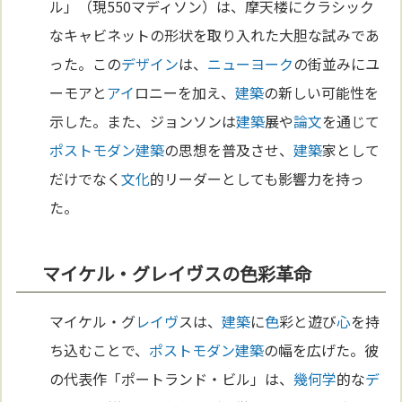
ル」（現550マディソン）は、摩天楼にクラシック
なキャビネットの形状を取り入れた大胆な試みであ
った。この
デザイン
は、
ニューヨーク
の街並みにユ
ーモアと
アイ
ロニーを加え、
建築
の新しい可能性を
示した。また、ジョンソンは
建築
展や
論文
を通じて
ポストモダン
建築
の思想を普及させ、
建築
家として
だけでなく
文化
的リーダーとしても影響力を持っ
た。
マイケル・グレイヴスの色彩革命
マイケル・グ
レイヴ
スは、
建築
に
色
彩と遊び
心
を持
ち込むことで、
ポストモダン
建築
の幅を広げた。彼
の代表作「ポートランド・ビル」は、
幾何学
的な
デ