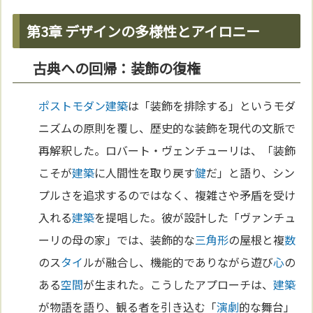
第3章 デザインの多様性とアイロニー
古典への回帰：装飾の復権
ポストモダン
建築
は「装飾を排除する」というモダ
ニズムの原則を覆し、歴史的な装飾を現代の文脈で
再解釈した。ロバート・ヴェンチューリは、「装飾
こそが
建築
に人間性を取り戻す
鍵
だ」と語り、シン
プルさを追求するのではなく、複雑さや矛盾を受け
入れる
建築
を提唱した。彼が設計した「ヴァンチュ
ーリの母の家」では、装飾的な
三角形
の屋根と複
数
のス
タイ
ルが融合し、機能的でありながら遊び
心
の
ある
空間
が生まれた。こうしたアプローチは、
建築
が物語を語り、観る者を引き込む「
演劇
的な舞台」