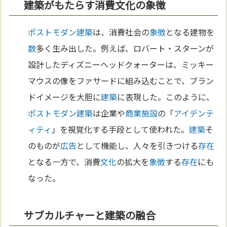
建築がもたらす消費文化の象徴
ポストモダン
建築
は、消費社会の
象徴
となる建物を
数
多く生み出した。例えば、ロバート・スターンが
設計したディズニーヘッドクォーターは、ミッキー
マウスの像をファサードに組み込むことで、ブラン
ドイメージを大胆に
建築
に表現した。このように、
ポストモダン
建築
は企業や
商業施設
の「
アイデンテ
ィティ
」を視覚化する手段として使われた。
建築
そ
のものが
広告
として機能し、人々を引きつける
存在
となる一方で、消費
文化
の拡大を
象徴
する
存在
にも
なった。
サブカルチャーと建築の融合