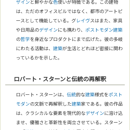
ザイン
と鮮やかな
色
使いが特徴である。この建物
は、ただのオフィスビルではなく、都市のアートピ
ースとして機能している。グ
レイヴ
スはまた、家具
や日用品の
デザイン
にも携わり、
ポストモダン
建築
の
哲学
を身近なプロダクトにまで広げた。彼の多岐
にわたる活動は、
建築
が生活とどれほど密接に関わ
っているかを示した。
ロバート・スターンと伝統の再解釈
ロバート・スターンは、
伝統
的な
建築
様式を
ポスト
モダン
の文脈で再解釈した
建築
家である。彼の作品
は、クラシカルな要素を現代的な
デザイン
に溶け込
ませ、優雅さと革新性を両立させている。スターン