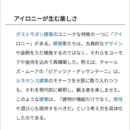
アイロニーが生む楽しさ
ポストモダン
建築
のユニークな特徴の一つに「
アイ
ロニー」がある。
建築
家たちは、古典的な
デザイン
や装飾をただ模倣するのではなく、それらをユーモ
アや皮肉を込めて再構築した。例えば、チャール
ズ・ムーアの「ピアッツァ・デッサンテーニ」は、
ルネサンス
建築
のモチーフを大胆に取り入れつつ
も、それを現代的に解釈し、観る者を楽しませた。
このような
建築
は、「建物が機能だけでなく、
感性
や遊び
心
も提供するべきだ」という考え方を具体化
したのである。