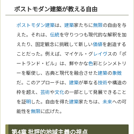
ポストモダン建築が教える自由
ポストモダン
建築
は、
建築
家たちに
無限
の自由を与
えた。それは、
伝統
を守りつつも現代的な解釈を加
えたり、固定観念に挑戦して新しい
価値
を創造する
ことだった。例えば、マイケル・グ
レイヴ
スの「ポ
ートランド・ビル」は、鮮やかな
色
彩とシンメトリ
ーを駆使し、古典と現代を融合させた
建築
の
象徴
だ。このアプローチは、
建築
が単なる
技術
や構造の
枠を超え、
芸術
や
文化
の一部として発展できること
を証
明
した。自由を得た
建築
家たちは、
未来
への可
能性を
無限
に広げた。
第4章 批評的地域主義の視点