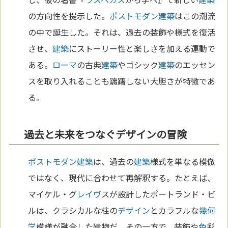
の方向性を提示した。
ポストモダン
建築
はこの潮流
の中で誕生した。それは、過去の装飾や様式を復活
させ、
建築
にストーリー性と楽しさを加える運動で
ある。
ローマ
の古典
建築
やゴシック
建築
のエッセン
スを取り入れることも躊躇しない大胆さが特徴であ
る。
過去と未来をつなぐデザインの冒険
ポストモダン
建築
は、過去の
建築
様式を単なる模倣
ではなく、現代に合わせて再解釈する。たとえば、
マイケル・グ
レイヴ
スが設計したポートランド・ビ
ルは、クラシカルな柱の
デザイン
とカラフルな
幾何
学
模様が融合した建物だ。その一方で、装飾や
色
彩