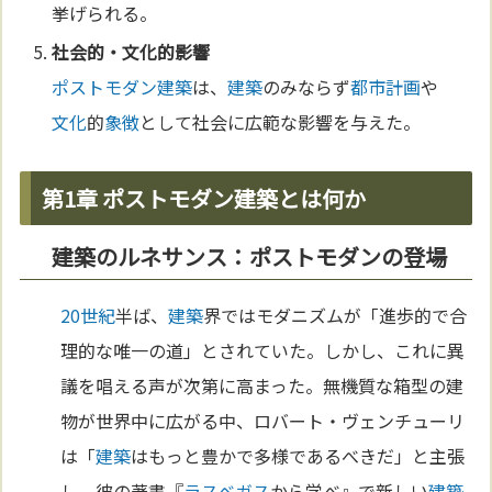
挙げられる。
社会的・
文化
的影響
ポストモダン
建築
は、
建築
のみならず
都市計画
や
文化
的
象徴
として社会に広範な影響を与えた。
第1章 ポストモダン建築とは何か
建築のルネサンス：ポストモダンの登場
20世紀
半ば、
建築
界ではモダニズムが「進歩的で合
理的な唯一の道」とされていた。しかし、これに異
議を唱える声が次第に高まった。無機質な箱型の建
物が世界中に広がる中、ロバート・ヴェンチューリ
は「
建築
はもっと豊かで多様であるべきだ」と主張
し、彼の著書『
ラスベガス
から学べ』で新しい
建築