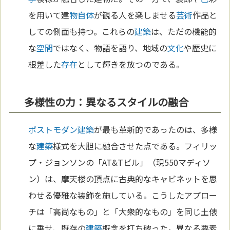
を用いて建
物自体
が観る人を楽しませる
芸術
作品と
しての側面も持つ。これらの
建築
は、ただの機能的
な
空間
ではなく、物語を語り、地域の
文化
や歴史に
根差した
存在
として輝きを放つのである。
多様性の力：異なるスタイルの融合
ポストモダン
建築
が最も革新的であったのは、多様
な
建築
様式を大胆に融合させた点である。フィリッ
プ・ジョンソンの「AT&Tビル」（現550マディソ
ン）は、摩天楼の頂点に古典的なキャビネットを思
わせる優雅な装飾を施している。こうしたアプロー
チは「高尚なもの」と「大衆的なもの」を同じ土俵
に乗せ、既存の
建築
概念を打ち破った。異なる要素