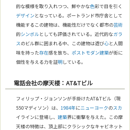
的な模様を取り入れつつ、鮮やかな
色
彩で目を引く
デザイン
となっている。ポートランド市庁舎として
機能するこの建物は、機能性だけでなく都市の
芸術
的
シンボル
としても評価されている。近代的な
ガラ
ス
のビル群に囲まれる中、この建物は遊び
心
と人間
味を持った
存在
感を放ち、
ポストモダン
建築
が街に
個性を与える力を証
明
している。
電話会社の摩天楼：AT&Tビル
フィリップ・ジョンソンが手掛けたAT&Tビル（現
550マディソン）は、
1984年
に
ニューヨーク
の
スカ
イラインに登場し、
建築
界に衝撃を与えた。この摩
天楼の特徴は、頂上部にクラシックなキャビネット