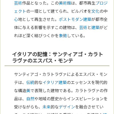
芸術
作品となった。この
美術館
は、都市再生
プロジ
ェクト
の一環として建てられ、ビルバオを
文化
の中
心
地として再生させた。
ポストモダン
建築
が都市全
体に与える影響を示すこの建物は、
芸術
と
建築
がど
れほど深く結びつくかを
象徴
している。
イタリアの記憶：サンティアゴ・カラト
ラヴァのエスパス・モンテ
サンティアゴ・カラトラヴァによるエスパス・モン
テは、
伝統
的な
イタリア
建築
のエッセンスを現代的
な構造
美
で表現した建物である。カラトラヴァの作
品は、
自然
や地域の歴史からインスピレーションを
受けながらも、
未来
的な
デザイン
を融合させてい