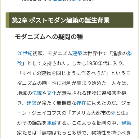
第2章 ポストモダン建築の誕生背景
モダニズムへの疑問の種
20世紀
初頭、モダニズム
建築
は世界中で「進歩の
象
徴
」として支持された。しかし1950年代に入り、
「すべての建物を同じように作るべきだ」というモ
ダニズムの画一性に批判が集まり始めた。人々は、
地域の
伝統
や
文化
が無視される建物に違和感を抱
き、
建築
が冷たく無機質な
存在
に見えたのだ。ジェ
ーン・ジェイコブスの『アメリカ大都市の
死
と生』
がその議論を
象徴
する。このような批判の中、
建築
家たちは「建物はもっと多様で、物語性を持つべき