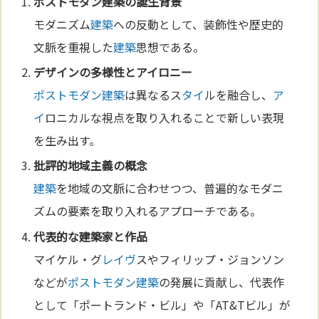
ポストモダン
建築
の誕生背景
モダニズム
建築
への反動として、装飾性や歴史的
文脈を重視した
建築
思想である。
デザイン
の多様性と
アイ
ロニー
ポストモダン
建築
は異なるス
タイ
ルを融合し、
ア
イ
ロニカルな視点を取り入れることで新しい表現
を生み出す。
批評的地域主義の概念
建築
を地域の文脈に合わせつつ、普遍的なモダニ
ズムの要素を取り入れるアプローチである。
代表的な
建築
家と作品
マイケル・グ
レイヴ
スやフィリップ・ジョンソン
などが
ポストモダン
建築
の発展に貢献し、代表作
として「ポートランド・ビル」や「AT&Tビル」が