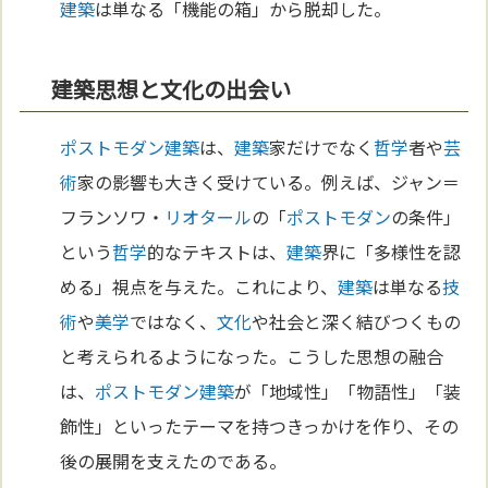
建築
は単なる「機能の箱」から脱却した。
建築思想と文化の出会い
ポストモダン
建築
は、
建築
家だけでなく
哲学
者や
芸
術
家の影響も大きく受けている。例えば、ジャン＝
フランソワ・
リオタール
の「
ポストモダン
の条件」
という
哲学
的なテキストは、
建築
界に「多様性を認
める」視点を与えた。これにより、
建築
は単なる
技
術
や
美学
ではなく、
文化
や社会と深く結びつくもの
と考えられるようになった。こうした思想の融合
は、
ポストモダン
建築
が「地域性」「物語性」「装
飾性」といったテーマを持つきっかけを作り、その
後の展開を支えたのである。