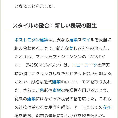
となることを示した。
スタイルの融合：新しい表現の誕生
ポストモダン
建築
は、異なる
建築
ス
タイ
ルを大胆に
組み合わせることで、新たな
美
しさを生み出した。
たとえば、フィリップ・ジョンソンの「AT&Tビ
ル」（現550マディソン）は、
ニューヨーク
の摩天
楼の頂上にクラシカルなキャビネットの形を加える
ことで、厳格な近代
建築
の中にユーモアを取り入れ
た。さらに、
色
彩や
素材
の多様性を用いることで、
従来の
建築
にはなかった表現の幅を広げた。これら
の建物は単なる実用性を超え、アートとしての
存在
感を放ち、都市の景観に新しい命を吹き込んだ。