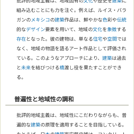
批評的地域主義は、地域固有の
文化
や歴史を
建築
に
組み込むことにも力を注ぐ。例えば、ルイス・バラ
ガンの
メキシコ
の
建築
作品は、鮮やかな
色
彩や
伝統
的な
デザイン
要素を用いて、地域の
文化
を
象徴
する
存在
となった。彼の建物は、単なる
住宅
や
空間
では
なく、地域の物語を語るアート作品として評価され
ている。このようなアプローチにより、
建築
は過去
と
未来
を結びつける
橋
渡し役を果たすことができ
る。
普遍性と地域性の調和
批評的地域主義は、地域性にこだわりながらも、普
遍的な
建築
の原理を適用することを目指している。
たとえば、日
本
の
建築
家安藤忠雄は、コンクリート