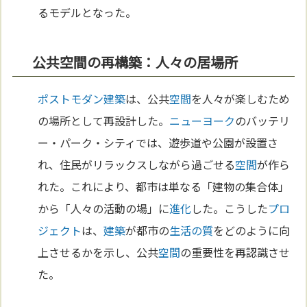
るモデルとなった。
公共空間の再構築：人々の居場所
ポストモダン
建築
は、公共
空間
を人々が楽しむため
の場所として再設計した。
ニューヨーク
のバッテリ
ー・パーク・シティでは、遊歩道や公園が設置さ
れ、住民がリラックスしながら過ごせる
空間
が作ら
れた。これにより、都市は単なる「建物の集合体」
から「人々の活動の場」に
進化
した。こうした
プロ
ジェクト
は、
建築
が都市の
生活の質
をどのように向
上させるかを示し、公共
空間
の重要性を再認識させ
た。