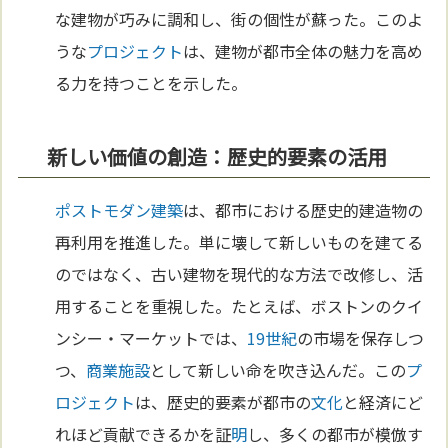
な建物が巧みに調和し、街の個性が蘇った。このよ
うな
プロジェクト
は、建物が都市全体の魅力を高め
る力を持つことを示した。
新しい価値の創造：歴史的要素の活用
ポストモダン
建築
は、都市における歴史的建造物の
再利用を推進した。単に壊して新しいものを建てる
のではなく、古い建物を現代的な方法で改修し、活
用することを重視した。たとえば、ボストンのクイ
ンシー・マーケットでは、
19世紀
の市場を保存しつ
つ、
商業施設
として新しい命を吹き込んだ。この
プ
ロジェクト
は、歴史的要素が都市の
文化
と経済にど
れほど貢献できるかを証
明
し、多くの都市が模倣す