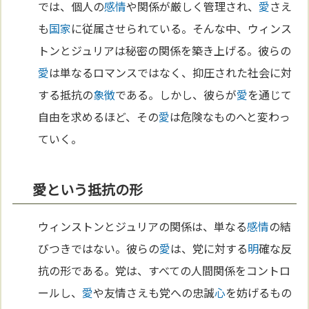
では、個人の
感情
や関係が厳しく管理され、
愛
さえ
も
国家
に従属させられている。そんな中、ウィンス
トンとジュリアは秘密の関係を築き上げる。彼らの
愛
は単なるロマンスではなく、抑圧された社会に対
する抵抗の
象徴
である。しかし、彼らが
愛
を通じて
自由を求めるほど、その
愛
は危険なものへと変わっ
ていく。
愛という抵抗の形
ウィンストンとジュリアの関係は、単なる
感情
の結
びつきではない。彼らの
愛
は、党に対する
明
確な反
抗の形である。党は、すべての人間関係をコントロ
ールし、
愛
や友情さえも党への忠誠
心
を妨げるもの