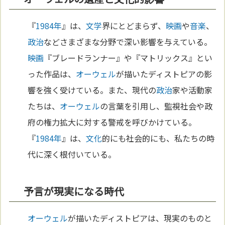
『
1984年
』は、
文学
界にとどまらず、
映画
や
音楽
、
政治
などさまざまな分野で深い影響を与えている。
映画
『ブレードランナー』や『マトリックス』とい
った作品は、
オーウェル
が描いたディストピアの影
響を強く受けている。また、現代の
政治
家や活動家
たちは、
オーウェル
の言葉を引用し、監視社会や政
府の権力拡大に対する警戒を呼びかけている。
『
1984年
』は、
文化
的にも社会的にも、私たちの時
代に深く根付いている。
予言が現実になる時代
オーウェル
が描いたディストピアは、現実のものと