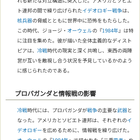
れる新たな対立構造に突入した。アメリカとソビエ
ト連邦の間で繰り広げられた
イデオロギー
戦争
は、
核兵器
の脅威とともに世界中に恐怖をもたらした。
この時代、ジョージ・
オーウェル
の『
1984年
』は特
に注目を集めた。彼が描いた全体主義的なディスト
ピアは、
冷戦
時代の現実と深く共鳴し、東西の両陣
営が互いを敵視し合う状況を予見しているかのよう
に感じられたのである。
プロパガンダと情報戦の影響
冷戦
時代には、プロパガンダが
戦争
の主要な
武器
と
なった。アメリカとソビエト連邦は、それぞれの
イ
デオロギー
を広めるために、情報戦を繰り広げた。