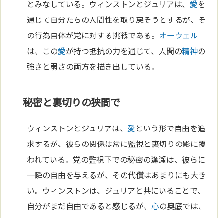
とみなしている。ウィンストンとジュリアは、
愛
を
通じて自分たちの人間性を取り戻そうとするが、そ
の行為自体が党に対する挑戦である。
オーウェル
は、この
愛
が持つ抵抗の力を通じて、人間の
精神
の
強さと弱さの両方を描き出している。
秘密と裏切りの狭間で
ウィンストンとジュリアは、
愛
という形で自由を追
求するが、彼らの関係は常に監視と裏切りの影に覆
われている。党の監視下での秘密の逢瀬は、彼らに
一瞬の自由を与えるが、その代償はあまりにも大き
い。ウィンストンは、ジュリアと共にいることで、
自分がまだ自由であると感じるが、
心
の奥底では、