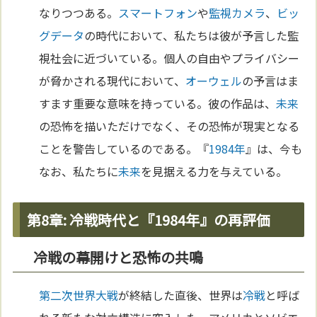
なりつつある。
スマートフォン
や
監視カメラ
、
ビッ
グデータ
の時代において、私たちは彼が予言した監
視社会に近づいている。個人の自由やプライバシー
が脅かされる現代において、
オーウェル
の予言はま
すます重要な意味を持っている。彼の作品は、
未来
の恐怖を描いただけでなく、その恐怖が現実となる
ことを警告しているのである。『
1984年
』は、今も
なお、私たちに
未来
を見据える力を与えている。
第8章: 冷戦時代と『1984年』の再評価
冷戦の幕開けと恐怖の共鳴
第二次世界大戦
が終結した直後、世界は
冷戦
と呼ば