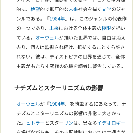
的に、
絶望
的で抑圧的な
未来
社会を描く
文学
のジャ
ンルである。『
1984年
』は、このジャンルの代表作
の一つであり、
未来
における全体主義の
極限
を描い
ている。
オーウェル
が描いた世界では、自由は消え
去り、個人は監視され続け、抵抗することすら許さ
れない。彼は、ディストピアの世界を通じて、全体
主義がもたらす究極の危機を読者に警告している。
ナチズムとスターリニズムの影響
オーウェル
が『
1984年
』を執筆するにあたって、ナ
チズムとスターリニズムの影響は非常に大きかっ
た。
ヒトラー
とスター
リン
は、異なる
イデオロギー
を掲げながらも、その支配体制においては共通点が