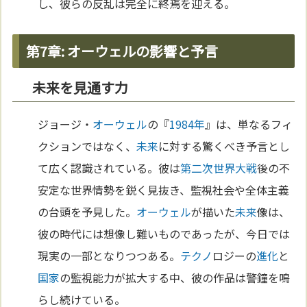
し、彼らの反乱は完全に終焉を迎える。
第7章: オーウェルの影響と予言
未来を見通す力
ジョージ・
オーウェル
の『
1984年
』は、単なるフィ
クションではなく、
未来
に対する驚くべき予言とし
て広く認識されている。彼は
第二次世界大戦
後の不
安定な世界情勢を鋭く見抜き、監視社会や全体主義
の台頭を予見した。
オーウェル
が描いた
未来
像は、
彼の時代には想像し難いものであったが、今日では
現実の一部となりつつある。
テクノ
ロジーの
進化
と
国家
の監視能力が拡大する中、彼の作品は警鐘を鳴
らし続けている。