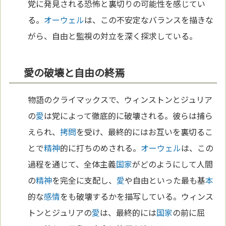
党に発見される恐怖と裏切りの可能性を感じてい
る。
オーウェル
は、この不安定なバランスを描きな
がら、自由と監視の対立を深く探求している。
愛の破壊と自由の終焉
物語のクライマックスで、ウィンストンとジュリア
の
愛
は党によって徹底的に破壊される。彼らは捕ら
えられ、
拷問
を受け、最終的にはお互いを裏切るこ
とで
精神
的に打ちのめされる。
オーウェル
は、この
過程を通じて、全体主義
国家
がどのようにして人間
の
精神
を完全に支配し、
愛
や自由といった最も基
本
的な
感情
をも破壊するかを描写している。ウィンス
トンとジュリアの
愛
は、最終的には
国家
の前に屈