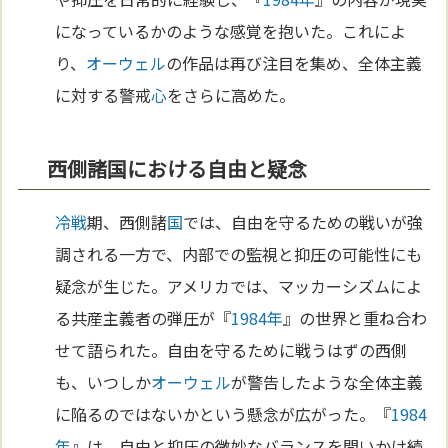
になっているかのような感覚を抱いた。これによ
り、
オーウェル
の作品は再び注目を集め、全体主義
に対する警戒
心
をさらに高めた。
西側諸国における自由と疑念
冷戦
期、西側諸
国
では、自由を守るための戦いが強
調される一方で、内部での監視と抑圧の可能性にも
疑念が生じた。アメリカでは、マッカーシズムによ
る共産主義者の弾圧が『
1984年
』の世界と重ね合わ
せて語られた。自由を守るために戦うはずの西側
も、いつしか
オーウェル
が警告したような全体主義
に陥るのではないかという懸念が広がった。『
1984
年
』は、自由と抑圧の微妙なバランスを問いかけ続