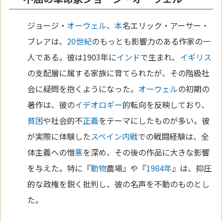
ジョージ・
オーウェル
、
本
名エリック・アーサー・
ブレアは、
20世紀
のもっとも影響力のある作家の一
人である。彼は1903年に
インド
で生まれ、
イギリス
の支配層に属する家族に育てられたが、その階級社
会に疑問を抱くようになった。
オーウェル
の初期の
著作は、彼の
イデオロギー
的転向を反映しており、
貧困
や社会的不
正義
をテーマにしたものが多い。彼
が実際に体験した
スペイン
内戦
での戦闘経験は、全
体主義への憎
悪
を深め、その後の作品に大きな影響
を与えた。特に『
動物
農場』や『
1984年
』は、抑圧
的な政権を鋭く批判し、彼の名声を不動のものとし
た。