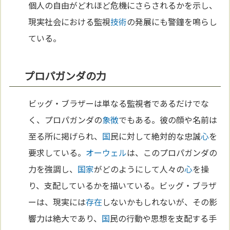
個人の自由がどれほど危機にさらされるかを示し、
現実社会における監視
技術
の発展にも警鐘を鳴らし
ている。
プロパガンダの力
ビッグ・ブラザーは単なる監視者であるだけでな
く、プロパガンダの
象徴
でもある。彼の顔や名前は
至る所に掲げられ、
国
民に対して絶対的な忠誠
心
を
要求している。
オーウェル
は、このプロパガンダの
力を強調し、
国家
がどのようにして人々の
心
を操
り、支配しているかを描いている。ビッグ・ブラザ
ーは、現実には
存在
しないかもしれないが、その影
響力は絶大であり、
国
民の行動や思想を支配する手