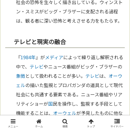
社会の恐怖を生々しく描き出している。ウィンスト
ン・スミスがビッグ・ブラザーに支配される過程
は、観る者に深い恐怖と考えさせる力をもたらす。
テレビと現実の融合
『
1984年
』が
メディア
によって繰り返し解釈される
中で、
テレビ
やニュース番組がビッグ・ブラザーの
象徴
として扱われることが多い。
テレビ
は、
オーウ
ェル
の描いた監視とプロパガンダの道具として現代
社会にも共通する要素である。ニュース番組やリア
リティショーが
国
民を操作し、監視する手段として
機能することは、
オーウェル
が予見したものに他な
らない。これにより、『
1984年
』は単なる
文学
作品
メニュー
ホーム
検索
トップ
サイドバー