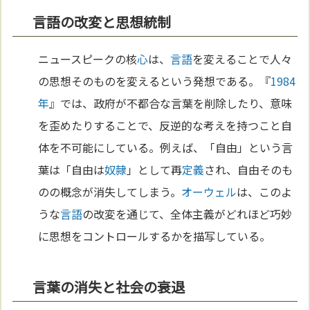
言語の改変と思想統制
ニュースピークの核
心
は、
言語
を変えることで人々
の思想そのものを変えるという発想である。『
1984
年
』では、政府が不都合な言葉を削除したり、意味
を歪めたりすることで、反逆的な考えを持つこと自
体を不可能にしている。例えば、「自由」という言
葉は「自由は
奴隷
」として再
定義
され、自由そのも
のの概念が消失してしまう。
オーウェル
は、このよ
うな
言語
の改変を通じて、全体主義がどれほど巧妙
に思想をコントロールするかを描写している。
言葉の消失と社会の衰退