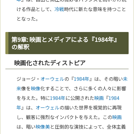
ける作品として、
冷戦
時代に新たな意味を持つこと
となった。
第9章: 映画とメディアによる『1984年』
の解釈
映画化されたディストピア
ジョージ・
オーウェル
の『
1984年
』は、その暗い
未
来
像を
映像
化することで、さらに多くの人々に影響
を与えた。特に
1984年
に公開された
映画
『
1984
年
』は、
オーウェル
の描いた世界を視覚的に再現
し、観客に強烈なインパクトを与えた。この
映画
は、暗い
映像
美
と圧倒的な演技によって、全体主義