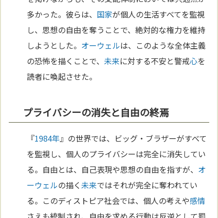
多かった。彼らは、
国家
が個人の生活すべてを監視
し、思想の自由を奪うことで、絶対的な権力を維持
しようとした。
オーウェル
は、このような全体主義
の恐怖を描くことで、
未来
に対する不安と警戒
心
を
読者に喚起させた。
プライバシーの消失と自由の終焉
『
1984年
』の世界では、ビッグ・ブラザーがすべて
を監視し、個人のプライバシーは完全に消失してい
る。自由とは、自己表現や思想の自由を指すが、
オ
ーウェル
の描く
未来
ではそれが完全に奪われてい
る。このディストピア社会では、個人の考えや
感情
さえも統制され、自由を求める行動は反逆として罰