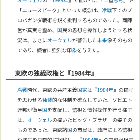
オーウェル
の『
1984年
』で描かれた「二重
思考
」や
「ニュースピーク」といった概念は、
冷戦
下でのプ
ロパガンダ戦術を鋭く批判するものであった。両陣
営が真実を歪め、
国
民の思想を操作しようとする状
況は、まさに
オーウェル
が警告した
未来
像そのもの
であり、読者に強烈な印
象
を与えた。
東欧の独裁政権と『1984年』
冷戦
時代、東欧の共産主義
国家
は『
1984年
』の描写
を思わせる
独裁
的な体制を確立していた。ソビエト
連邦が衛星
国
を支配し、監視と情報操作を行う様子
は、
オーウェル
の描いたビッグ・ブラザーの姿その
ものであった。東欧諸
国
の市民は、政府による監視
や抑圧を日常的に経験し、『
1984年
』の内容が現実