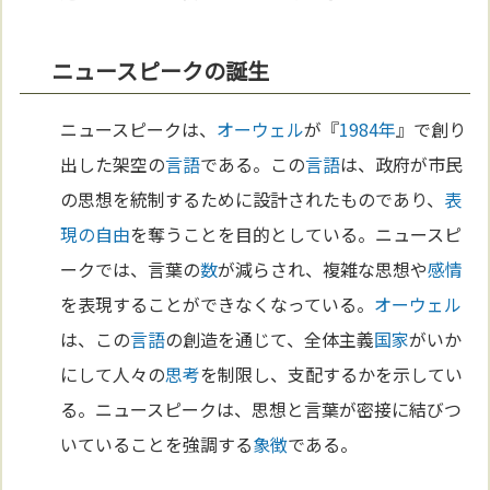
ニュースピークの誕生
ニュースピークは、
オーウェル
が『
1984年
』で創り
出した架空の
言語
である。この
言語
は、政府が市民
の思想を統制するために設計されたものであり、
表
現の自由
を奪うことを目的としている。ニュースピ
ークでは、言葉の
数
が減らされ、複雑な思想や
感情
を表現することができなくなっている。
オーウェル
は、この
言語
の創造を通じて、全体主義
国家
がいか
にして人々の
思考
を制限し、支配するかを示してい
る。ニュースピークは、思想と言葉が密接に結びつ
いていることを強調する
象徴
である。