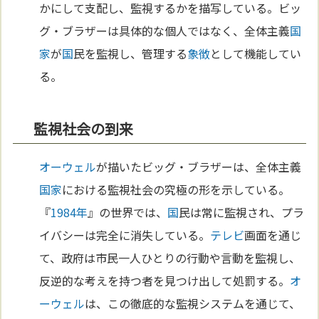
かにして支配し、監視するかを描写している。ビッ
グ・ブラザーは具体的な個人ではなく、全体主義
国
家
が
国
民を監視し、管理する
象徴
として機能してい
る。
監視社会の到来
オーウェル
が描いたビッグ・ブラザーは、全体主義
国家
における監視社会の究極の形を示している。
『
1984年
』の世界では、
国
民は常に監視され、プラ
イバシーは完全に消失している。
テレビ
画面を通じ
て、政府は市民一人ひとりの行動や言動を監視し、
反逆的な考えを持つ者を見つけ出して処罰する。
オ
ーウェル
は、この徹底的な監視システムを通じて、