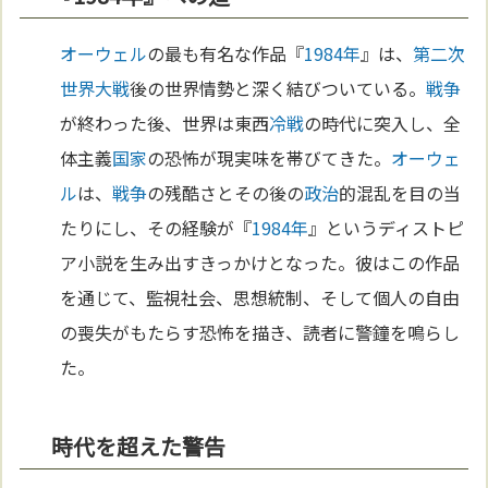
オーウェル
の最も有名な作品『
1984年
』は、
第二次
世界大戦
後の世界情勢と深く結びついている。
戦争
が終わった後、世界は東西
冷戦
の時代に突入し、全
体主義
国家
の恐怖が現実味を帯びてきた。
オーウェ
ル
は、
戦争
の残酷さとその後の
政治
的混乱を目の当
たりにし、その経験が『
1984年
』というディストピ
ア小説を生み出すきっかけとなった。彼はこの作品
を通じて、監視社会、思想統制、そして個人の自由
の喪失がもたらす恐怖を描き、読者に警鐘を鳴らし
た。
時代を超えた警告