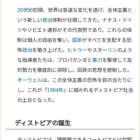
20世紀
初頭、世界は急速な変化を遂げ、全体主義と
いう新しい
政治
体制が台頭してきた。ナチス・
ドイ
ツ
やソビエト連邦がその代表例であり、これらの体
制は個人の自由を奪い、
国家
がすべてを支配する恐
怖
政治
を築き上げた。
ヒトラー
やスター
リン
のよう
な指導者たちは、プロパガンダと
暴力
を駆使して反
対勢力を徹底的に排除し、
国
民の思想を統制した。
オーウェル
は、この全体主義の恐怖を目の当たりに
し、これが『
1984年
』に描かれるディストピア社会
の土台となった。
ディストピアの誕生
ディストピアは、理想郷であるユートピアとは対照