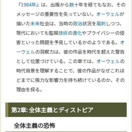
『
1984年
』は、出版から
数
十年を経てもなお、その
メッセージの重要性を失っていない。
オーウェル
が
描いた
未来
社会は、当時の
政治
状況を
風刺
しつつ、
現代においても監視
技術
の
進化
やプライバシーの侵
害といった問題を予見しているかのようである。
オ
ーウェル
の洞察力は、彼の作品を時代を超えた警告
として位置づけている。この章では、
オーウェル
の
時代背景を理解することで、彼の作品がなぜこれほ
どまでに強力な影響力を持ち続けているのか、その
理由を探る。
第2章: 全体主義とディストピア
全体主義の恐怖