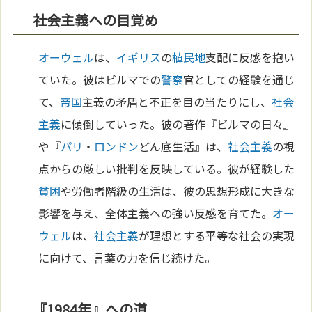
社会主義への目覚め
オーウェル
は、
イギリス
の
植民地
支配に反感を抱い
ていた。彼はビルマでの
警察
官としての経験を通じ
て、
帝国
主義の矛盾と不正を目の当たりにし、
社会
主義
に傾倒していった。彼の著作『ビルマの日々』
や『
パリ
・
ロンドン
どん底生活』は、
社会主義
の視
点からの厳しい批判を反映している。彼が経験した
貧困
や労働者階級の生活は、彼の思想形成に大きな
影響を与え、全体主義への強い反感を育てた。
オー
ウェル
は、
社会主義
が理想とする平等な社会の実現
に向けて、言葉の力を信じ続けた。
『1984年』への道