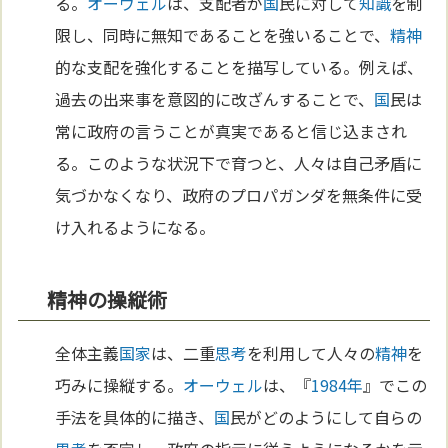
る。
オーウェル
は、支配者が
国
民に対して
知識
を制
限し、同時に無知であることを強いることで、
精神
的な支配を強化することを描写している。例えば、
過去の出来事を意図的に改ざんすることで、
国
民は
常に政府の言うことが真実であると信じ込まされ
る。このような状況下で育つと、人々は自己矛盾に
気づかなくなり、政府のプロパガンダを無条件に受
け入れるようになる。
精神の操縦術
全体主義
国家
は、二重
思考
を利用して人々の
精神
を
巧みに操縦する。
オーウェル
は、『
1984年
』でこの
手法を具体的に描き、
国
民がどのようにして自らの