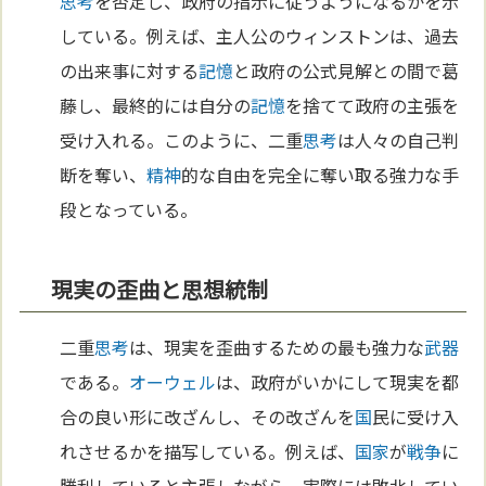
思考
を否定し、政府の指示に従うようになるかを示
している。例えば、主人公のウィンストンは、過去
の出来事に対する
記憶
と政府の公式見解との間で葛
藤し、最終的には自分の
記憶
を捨てて政府の主張を
受け入れる。このように、二重
思考
は人々の自己判
断を奪い、
精神
的な自由を完全に奪い取る強力な手
段となっている。
現実の歪曲と思想統制
二重
思考
は、現実を歪曲するための最も強力な
武器
である。
オーウェル
は、政府がいかにして現実を都
合の良い形に改ざんし、その改ざんを
国
民に受け入
れさせるかを描写している。例えば、
国家
が
戦争
に