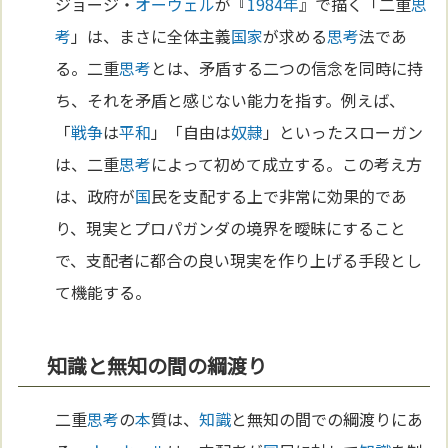
ジョージ・
オーウェル
が『
1984年
』で描く「二重
思
考
」は、まさに全体主義
国家
が求める
思考
法であ
る。二重
思考
とは、矛盾する二つの信念を同時に持
ち、それを矛盾と感じない能力を指す。例えば、
「
戦争
は
平和
」「自由は
奴隷
」といったスローガン
は、二重
思考
によって初めて成立する。この考え方
は、政府が
国
民を支配する上で非常に効果的であ
り、現実とプロパガンダの境界を曖昧にすること
で、支配者に都合の良い現実を作り上げる手段とし
て機能する。
知識と無知の間の綱渡り
二重
思考
の
本
質は、
知識
と無知の間での綱渡りにあ