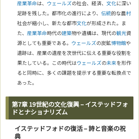
産業革命
は、
ウェールズ
の社会、経済、
文化
に深い
足跡を残した。都市化の進行により、
伝統
的な農
村
社会が縮小し、新たな都市
文化
が形成された。ま
た、
産業革命
時代の
建築
物や遺構は、現代の
観光
資
源としても重要である。
ウェールズ
の炭鉱
博物館
や
遺跡は、産業の遺産を次世代に伝える重要な役割を
果たしている。この時代は
ウェールズ
の
未来
を形作
ると同時に、多くの課題を提示する重要な転換点で
あった。
第7章 19世紀の文化復興 – イステッドフォ
ドとナショナリズム
イステッドフォドの復活 – 詩と音楽の祝
典