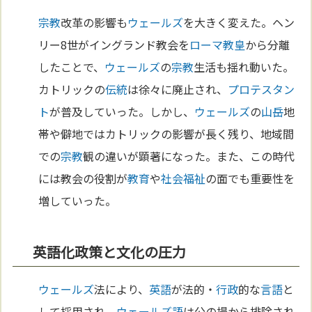
宗教
改革の影響も
ウェールズ
を大きく変えた。ヘン
リー8世がイングランド教会を
ローマ
教皇
から分離
したことで、
ウェールズ
の
宗教
生活も揺れ動いた。
カトリックの
伝統
は徐々に廃止され、
プロテスタン
ト
が普及していった。しかし、
ウェールズ
の
山岳
地
帯や僻地ではカトリックの影響が長く残り、地域間
での
宗教
観の違いが顕著になった。また、この時代
には教会の役割が
教育
や
社会福祉
の面でも重要性を
増していった。
英語化政策と文化の圧力
ウェールズ
法により、
英語
が法的・
行政
的な
言語
と
して採用され、
ウェールズ語
は公の場から排除され