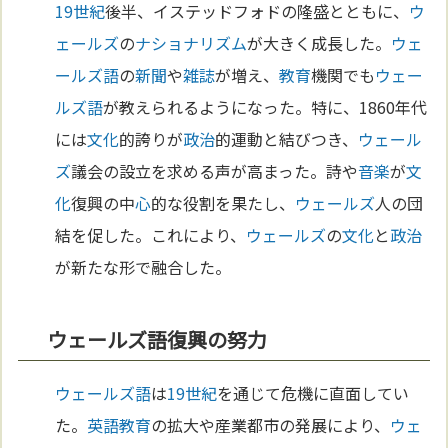
19世紀
後半、イステッドフォドの隆盛とともに、
ウ
ェールズ
の
ナショナリズム
が大きく成長した。
ウェ
ールズ語
の
新聞
や
雑誌
が増え、
教育
機関でも
ウェー
ルズ語
が教えられるようになった。特に、1860年代
には
文化
的誇りが
政治
的運動と結びつき、
ウェール
ズ
議会の設立を求める声が高まった。詩や
音楽
が
文
化
復興の中
心
的な役割を果たし、
ウェールズ
人の団
結を促した。これにより、
ウェールズ
の
文化
と
政治
が新たな形で融合した。
ウェールズ語復興の努力
ウェールズ語
は
19世紀
を通じて危機に直面してい
た。
英語
教育
の拡大や産業都市の発展により、
ウェ