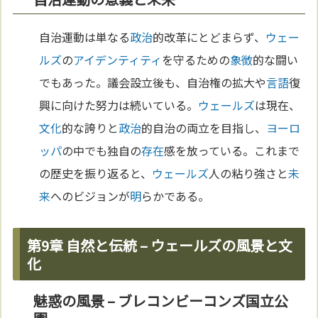
自治運動は単なる
政治
的改革にとどまらず、
ウェー
ルズ
の
アイデンティティ
を守るための
象徴
的な闘い
でもあった。議会設立後も、自治権の拡大や
言語
復
興に向けた努力は続いている。
ウェールズ
は現在、
文化
的な誇りと
政治
的自治の両立を目指し、
ヨーロ
ッパ
の中でも独自の
存在
感を放っている。これまで
の歴史を振り返ると、
ウェールズ
人の粘り強さと
未
来
へのビジョンが
明
らかである。
第9章 自然と伝統 – ウェールズの風景と文
化
魅惑の風景 – ブレコンビーコンズ国立公