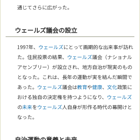
通じてさらに広がった。
ウェールズ議会の設立
1997年、
ウェールズ
にとって画期的な出来事が訪れ
た。住民投票の結果、
ウェールズ
議会（ナショナル
アセンブリー）が設立され、地方自治が現実のもの
となった。これは、長年の運動が実を結んだ瞬間で
あった。
ウェールズ
議会は
教育
や
健康
、
文化
政策に
おける独自の決定権を持つようになり、
ウェールズ
の
未来
を
ウェールズ
人自身が形作る時代の幕開けと
なった。
自治運動の意義と未来