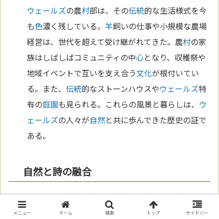
ウェールズ
の農
村
部は、その
伝統
的な生活様式を今
も
色
濃く残している。
羊
飼いの仕事や小規模な農場
経営は、世代を超えて受け継がれてきた。農
村
の家
族はしばしばコミュニティの中
心
となり、収穫祭や
地域イベントで互いを支え合う
文化
が根付いてい
る。また、
伝統
的なストーンハウスや
ウェールズ
特
有の
庭園
も見られる。これらの風景と暮らしは、
ウ
ェールズ
の人々が
自然
と共に歩んできた歴史の証で
ある。
自然と詩の融合
ウェールズ
の詩や歌は、
自然
との深いつながりを表
現している。古代の詩人タリエシンや
中世
のバード
メニュー
ホーム
検索
トップ
サイドバー