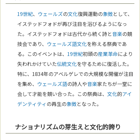
19世紀
、
ウェールズ
の
文化
復興運動の
象徴
として、
イステッドフォドが再び注目を浴びるようになっ
た。イステッドフォドは古代から続く詩と
音楽
の競
技会であり、
ウェールズ語
文化
を称える祭典であ
る。このイベントは、
19世紀
初頭の
産業革命
により
失われかけていた
伝統
文化
を守るために復活した。
特に、1834年のアベルゲレでの大規模な開催が注目
を集め、
ウェールズ語
の詩人や
音楽
家たちが一堂に
会して才能を競い合った。この祭典は、
文化
的
アイ
デンティティ
の再生の
象徴
となった。
ナショナリズムの芽生えと文化的誇り