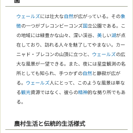
園
ウェールズ
には壮大な
自然
が広がっている。その
象
徴
の一つがブレコンビーコンズ
国
立公園である。こ
の地域には緑豊かな山々、深い渓谷、
美
しい
湖
が点
在しており、訪れる人々を魅了してやまない。カー
ニャド・ブレコンの山頂に立つと、
ウェールズ
の広
大な風景が一望できる。また、夜には星空観測の名
所としても知られ、手つかずの
自然
と静寂が広が
る。
ウェールズ
人にとって、このような風景は単な
る
観光
資源ではなく、彼らの
精神
的な拠り所でもあ
る。
農村生活と伝統的生活様式