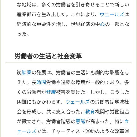
な地域は、多くの労働者を引き寄せることで新しい
産業都市を生み出した。これにより、
ウェールズ
は
経済的な重要性を増し、世界経済の中
心
の一部とな
った。
労働者の生活と社会変革
炭
鉱業
の発展は、労働者の生活にも劇的な影響を与
えた。長
時間
労働や過酷な環境が一般的であり、多
くの労働者が
健康
被害を受けた。しかし、こうした
困難にもかかわらず、
ウェールズ
の労働者は地域社
会を形成し、共に支え合った。
教育
機関や労働組合
が設立され、労働者階級の
意識
が高まった。特に
ウ
ェールズ
では、チャーティスト運動のような改革運