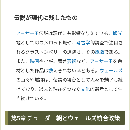
伝説が現代に残したもの
アーサー王
伝説は現代にも影響を与えている。
観光
地としてのカメロット城や、
考古学
的調査で注目さ
れるグラストンベリーの遺跡は、その
象徴
である。
また、
映画
や小説、舞台
芸術
など、
アーサー王
を題
材とした作品は
数
えきれないほどある。
ウェールズ
の山々や城跡は、伝説の舞台として人々を魅了し続
けており、過去と現在をつなぐ
文化
的遺産として生
き続けている。
第5章 チューダー朝とウェールズ統合政策