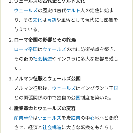
ウェールズ
の古代史と
ケルト
文化
ウェールズ
の歴史は古代
ケルト
人の定住に始ま
り、その
文化
は
言語
や風習として現代にも影響を
与えている。
ローマ
帝国
の影響とその終焉
ローマ
帝国
は
ウェールズ
の地に防衛拠点を築き、
その後の
社会構造
やインフラに多大な影響を残し
た。
ノルマン征服と
ウェールズ
公
国
ノルマン征服後、
ウェールズ
はイングランド王
国
との緊張関係の中で独自の公
国
制度を築いた。
産業革命
と
ウェールズ
の変容
産業革命
は
ウェールズ
を炭
鉱業
の中
心
地へと変貌
させ、経済と
社会構造
に大きな転換をもたらし