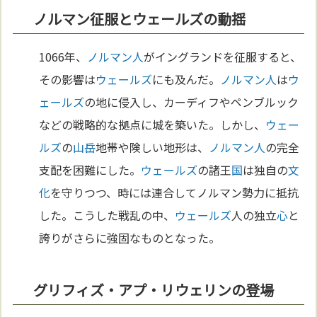
ノルマン征服とウェールズの動揺
1066年、
ノルマン人
がイングランドを征服すると、
その影響は
ウェールズ
にも及んだ。
ノルマン人
は
ウ
ェールズ
の地に侵入し、カーディフやペンブルック
などの戦略的な拠点に城を築いた。しかし、
ウェー
ルズ
の
山岳
地帯や険しい地形は、
ノルマン人
の完全
支配を困難にした。
ウェールズ
の諸王
国
は独自の
文
化
を守りつつ、時には連合してノルマン勢力に抵抗
した。こうした戦乱の中、
ウェールズ
人の独立
心
と
誇りがさらに強固なものとなった。
グリフィズ・アプ・リウェリンの登場