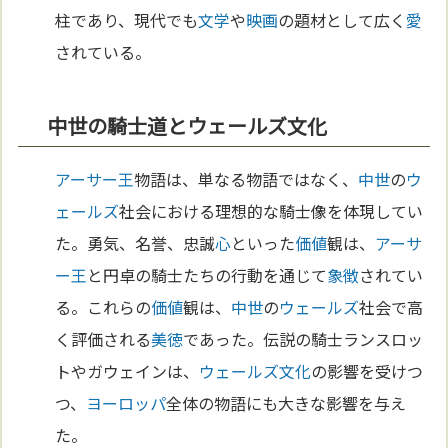
柱であり、現代でも
文学
や
映画
の題材として広く
愛
されている。
中世の騎士道とウェールズ文化
アーサー王
物語は、単なる物語ではなく、
中世
の
ウ
ェールズ
社会における理想的な騎士像を体現してい
た。勇気、名誉、忠誠
心
といった
価値
観は、
アーサ
ー王
と円卓の騎士たちの行動を通じて
象徴
されてい
る。これらの
価値
観は、
中世
の
ウェールズ
社会で高
く評価される
美
徳
であった。伝説の騎士ランスロッ
トやガウェインは、
ウェールズ
文化
の影響を受けつ
つ、
ヨーロッパ
全体の物語にも大きな影響を与え
た。