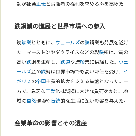
動が社会
正義
と労働者の権利を求める声を高めた。
鉄鋼業の進展と世界市場への参入
炭
鉱業
とともに、
ウェールズ
の
鉄
鋼業も発展を遂げ
た。マーストンやダウライスなどの製
鉄
所は、質の
高い
鉄
鋼を生産し、
鉄道
や造
船
業に供給した。
ウェ
ールズ
産の
鉄
鋼は世界市場でも高い評価を受け、
イ
ギリス
の
帝国
主義的拡大を支える基盤となった。一
方で、急速な
工業
化は環境に大きな負荷をかけ、地
域の
自然
環境や
伝統
的な生活に深い影響を与えた。
産業革命の影響とその遺産