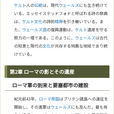
ケルト
人の
伝統
は、現代
ウェールズ
にも生き続けて
いる。エッセイステッドフォドと呼ばれる詩の祭典
は、
ケルト
文化
の詩的
精神
を引き継いでいる。ま
た、
ウェールズ語
の復興運動は、
ケルト
遺産を守る
努力の一環である。このように、
ウェールズ
は古代
の知恵と現代の
文化
が共存する特異な地域であり続
けている。
第2章 ローマの影とその遺産
ローマ軍の到来と要塞都市の建設
紀元前43年、
ローマ
帝国
はブリテン諸島への遠征を
開始し、その進軍は
ウェールズ
にも及んだ。最も有