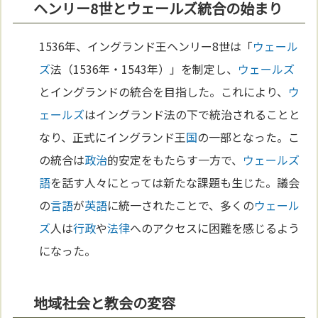
ヘンリー8世とウェールズ統合の始まり
1536年、イングランド王ヘンリー8世は「
ウェール
ズ
法（1536年・1543年）」を制定し、
ウェールズ
とイングランドの統合を目指した。これにより、
ウ
ェールズ
はイングランド法の下で統治されることと
なり、正式にイングランド王
国
の一部となった。こ
の統合は
政治
的安定をもたらす一方で、
ウェールズ
語
を話す人々にとっては新たな課題も生じた。議会
の
言語
が
英語
に統一されたことで、多くの
ウェール
ズ
人は
行政
や
法律
へのアクセスに困難を感じるよう
になった。
地域社会と教会の変容