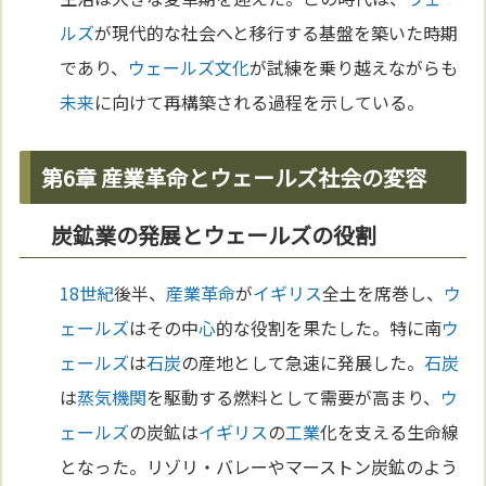
ルズ
が現代的な社会へと移行する基盤を築いた時期
であり、
ウェールズ
文化
が試練を乗り越えながらも
未来
に向けて再構築される過程を示している。
第6章 産業革命とウェールズ社会の変容
炭鉱業の発展とウェールズの役割
18世紀
後半、
産業革命
が
イギリス
全土を席巻し、
ウ
ェールズ
はその中
心
的な役割を果たした。特に南
ウ
ェールズ
は
石炭
の産地として急速に発展した。
石炭
は
蒸気機関
を駆動する燃料として需要が高まり、
ウ
ェールズ
の炭鉱は
イギリス
の
工業
化を支える生命線
となった。リゾリ・バレーやマーストン炭鉱のよう