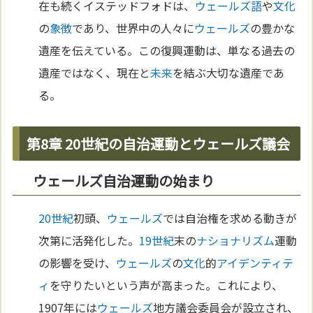
在も続くイステッドフォドは、
ウェールズ語
や
文化
の
象徴
であり、世界中の人々に
ウェールズ
の豊かな
遺産を伝えている。この復興運動は、単なる過去の
遺産ではなく、現在と
未来
を結ぶ大切な遺産であ
る。
第8章 20世紀の自治運動とウェールズ議会
ウェールズ自治運動の始まり
20世紀
初頭、
ウェールズ
では自治権を求める動きが
次第に活発化した。
19世紀
末の
ナショナリズム
運動
の影響を受け、
ウェールズ
の
文化
的
アイデンティテ
ィ
を守りたいという声が高まった。これにより、
1907年には
ウェールズ
地方議会委員会が設立され、