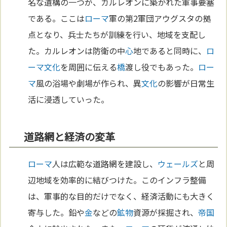
名な遺構の一つが、カルレオンに築かれた軍事要塞
である。ここは
ローマ
軍の第2軍団アウグスタの拠
点となり、兵士たちが訓練を行い、地域を支配し
た。カルレオンは防衛の中
心
地であると同時に、
ロ
ーマ
文化
を周囲に伝える
橋
渡し役でもあった。
ロー
マ
風の浴場や劇場が作られ、異
文化
の影響が日常生
活に浸透していった。
道路網と経済の変革
ローマ
人は広範な道路網を建設し、
ウェールズ
と周
辺地域を効率的に結びつけた。このインフラ整備
は、軍事的な目的だけでなく、経済活動にも大きく
寄与した。鉛や
金
などの
鉱物
資源が採掘され、
帝国