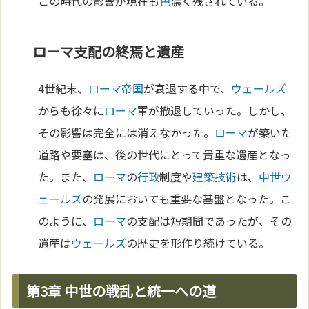
この時代の影響が現在も
色
濃く残されている。
ローマ支配の終焉と遺産
4世紀末、
ローマ
帝国
が衰退する中で、
ウェールズ
からも徐々に
ローマ
軍が撤退していった。しかし、
その影響は完全には消えなかった。
ローマ
が築いた
道路や要塞は、後の世代にとって貴重な遺産となっ
た。また、
ローマ
の
行政
制度や
建築
技術
は、
中世
ウ
ェールズ
の発展においても重要な基盤となった。こ
のように、
ローマ
の支配は短期間であったが、その
遺産は
ウェールズ
の歴史を形作り続けている。
第3章 中世の戦乱と統一への道