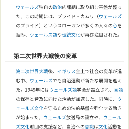
ウェールズ
独自の
政治
的課題に取り組む基盤が整っ
た。この時期には、プライド・カムリ（
ウェールズ
のプライド）というスローガンが多くの人々の
心
を
掴み、
ウェールズ語
や
伝統
文化
が再び注目された。
第二次世界大戦後の変革
第二次世界大戦
後、
イギリス
全土で社会の変革が進
む中、
ウェールズ
でも自治運動が新たな展開を迎え
た。1949年には
ウェールズ語
学会が設立され、
言語
の保存と普及に向けた活動が加速した。同時に、
ウ
ェールズ
文化
を守るための法的基盤を強化する動き
が始まった。
ウェールズ
放送局の設立や、
ウェール
ズ
文化
財団の支援など、自治への
意識
は
文化
活動を