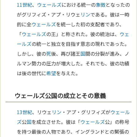
11世紀
、
ウェールズ
における統一の
象徴
となったの
がグリフィズ・アプ・リウェ
リン
である。彼は一時
的に全
ウェールズ
を統一した初の支配者であり、
「
ウェールズ
の王」と称された。彼の統治は、
ウェ
ールズ
の統一と独立を目指す意志の現れであった。
しかし、彼の
死
後、再び諸王
国
間の分裂が進み、ノ
ルマン勢力の圧力が増大した。それでも、彼の功績
は後の世代に
希望
を与えた。
ウェールズ公国の成立とその意義
13世紀
、リウェ
リン
・アプ・グリフィズが
ウェール
ズ
公
国
を成立させた。彼は「
ウェールズ
公」の称号
を持つ最後の人物であり、イングランドとの緊張の