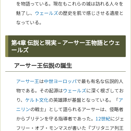
を物語っている。現在もこれらの城は訪れる人々を
魅了し、
ウェールズ
の歴史を肌で感じさせる遺産と
なっている。
第4章 伝説と現実 – アーサー王物語とウェ
ールズ
アーサー王伝説の誕生
アーサー王
は
中世
ヨーロッパ
で最も有名な伝説的人
物である。その起源は
ウェールズ
に深く根ざしてお
り、
ケルト
文化
の英雄譚が基盤となっている。「
ア
ニ
リン
の戦士」として語られるアーサーは、侵略者
からブリテンを守る指導者であった。
12世紀
にジェ
フリー・オブ・モンマスが書いた『ブリタニア列王