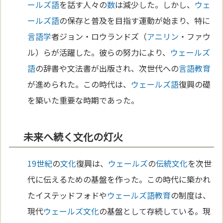
ールズ語
を話す人々の
数
は減少した。しかし、
ウェ
ールズ語
の保存と普及を目指す運動が始まり、特に
言語学
者ジョン・ロウランドズ（
アニ
リン
・ファウ
ル）らが活躍した。彼らの努力により、
ウェールズ
語
の辞書や文法書が出版され、次世代への
言語
教育
が進められた。この時代は、
ウェールズ語
復興の礎
を築いた重要な時期であった。
未来へ続く文化の灯火
19世紀
の
文化
復興は、
ウェールズ
の
伝統
文化
を次世
代に伝えるための基盤を作った。この時代に築かれ
たイステッドフォドや
ウェールズ語
教育
の制度は、
現代
ウェールズ
文化
の基盤として存続している。現