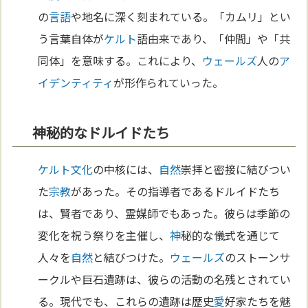
の
言語
や地名に深く刻まれている。「カムリ」とい
う言葉自体が
ケルト
語由来であり、「仲間」や「共
同体」を意味する。これにより、
ウェールズ
人の
ア
イデンティティ
が形作られていった。
神秘的なドルイドたち
ケルト
文化
の中核には、
自然
崇拝と密接に結びつい
た
宗教
があった。その指導者であるドルイドたち
は、賢者であり、霊媒師でもあった。彼らは季節の
変化を祝う祭りを主催し、
神
秘的な儀式を通じて
人々を
自然
と結びつけた。
ウェールズ
のストーンサ
ークルや巨石遺跡は、彼らの活動の名残とされてい
る。現代でも、これらの遺跡は歴史
愛
好家たちを魅