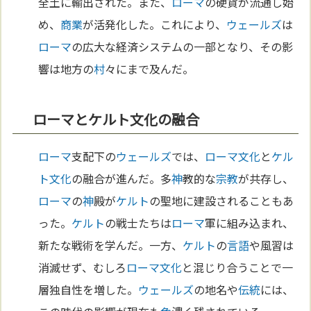
全土に輸出された。また、
ローマ
の硬貨が流通し始
め、
商業
が活発化した。これにより、
ウェールズ
は
ローマ
の広大な経済システムの一部となり、その影
響は地方の
村
々にまで及んだ。
ローマとケルト文化の融合
ローマ
支配下の
ウェールズ
では、
ローマ
文化
と
ケル
ト
文化
の融合が進んだ。多
神
教的な
宗教
が共存し、
ローマ
の
神
殿が
ケルト
の聖地に建設されることもあ
った。
ケルト
の戦士たちは
ローマ
軍に組み込まれ、
新たな戦術を学んだ。一方、
ケルト
の
言語
や風習は
消滅せず、むしろ
ローマ
文化
と混じり合うことで一
層独自性を増した。
ウェールズ
の地名や
伝統
には、