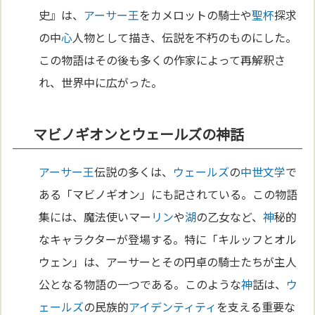
史』は、
アーサー王
をカメロットの騎士や
聖杯
探求
の中
心
人物として描き、伝説を不朽のものにした。
この物語はその後も多くの作家によって再解釈さ
れ、世界中に広がった。
マビノギオンとウェールズの神話
アーサー王
伝説の多くは、
ウェールズ
の
中世
文学
で
ある「マビノギオン」にも記されている。この物語
集には、魔法使いマー
リン
や
湖
の乙女など、
神
秘的
なキャラクターが登場する。特に「キルッフとオル
ウェン」は、アーサーとその円卓の騎士たちが主人
公となる物語の一つである。このような
神
話は、
ウ
ェールズ
の民族的
アイデンティティ
を支える重要な