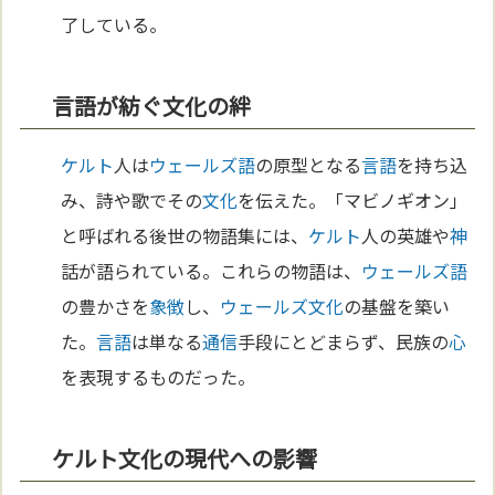
了している。
言語が紡ぐ文化の絆
ケルト
人は
ウェールズ語
の原型となる
言語
を持ち込
み、詩や歌でその
文化
を伝えた。「マビノギオン」
と呼ばれる後世の物語集には、
ケルト
人の英雄や
神
話が語られている。これらの物語は、
ウェールズ語
の豊かさを
象徴
し、
ウェールズ
文化
の基盤を築い
た。
言語
は単なる
通信
手段にとどまらず、民族の
心
を表現するものだった。
ケルト文化の現代への影響