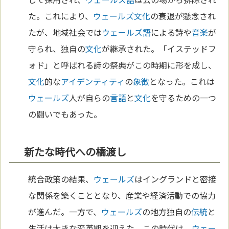
た。これにより、
ウェールズ
文化
の衰退が懸念され
たが、地域社会では
ウェールズ語
による詩や
音楽
が
守られ、独自の
文化
が継承された。「イステッドフ
ォド」と呼ばれる詩の祭典がこの時期に形を成し、
文化
的な
アイデンティティ
の
象徴
となった。これは
ウェールズ
人が自らの
言語
と
文化
を守るための一つ
の闘いでもあった。
新たな時代への橋渡し
統合政策の結果、
ウェールズ
はイングランドと密接
な関係を築くこととなり、産業や経済活動での協力
が進んだ。一方で、
ウェールズ
の地方独自の
伝統
と
生活は大きな変革期を迎えた。この時代は、
ウェー