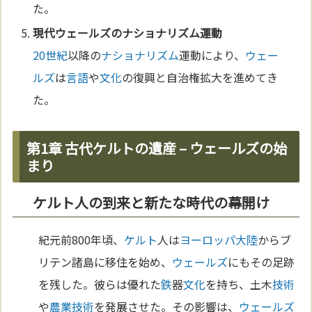
た。
現代
ウェールズ
の
ナショナリズム
運動
20世紀
以降の
ナショナリズム
運動により、
ウェー
ルズ
は
言語
や
文化
の復興と自治権拡大を進めてき
た。
第1章 古代ケルトの遺産 – ウェールズの始
まり
ケルト人の到来と新たな時代の幕開け
紀元前800年頃、
ケルト
人は
ヨーロッパ
大陸
からブ
リテン諸島に移住を始め、
ウェールズ
にもその足跡
を残した。彼らは優れた
鉄
器
文化
を持ち、土木
技術
や
農業
技術
を発展させた。その影響は、
ウェールズ