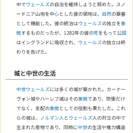
中で
ウェールズ
の自治を維持しようと努めた。スノ
ードニア山地を中
心
とした彼の領地は、
自然
の要塞
として機能した。彼の統治は
ウェールズ
の独立を
象
徴
するものだったが、1282年の彼の
死
をもって公
国
はイングランドに吸収され、
ウェールズ
の独立は終
わりを告げた。
城と中世の生活
中世
ウェールズ
には多くの城が築かれた。カーナー
ヴォン城やハーレフ城はその
象徴
であり、防衛だけ
でなく、支配の
象徴
としての役割も果たした。これ
らの城は、
ノルマン人
と
ウェールズ
人の対立の中で
生まれた産物であり、同時に
中世
の生活や権力構造