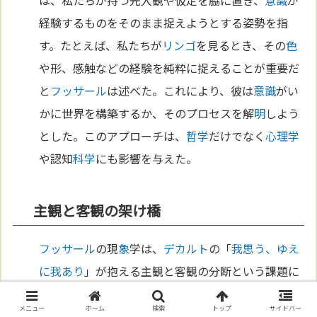
経験するものをそのまま捉えようとする姿勢を指
す。たとえば、私たちが
リンゴ
を見るとき、その
色
や形、感触などの経験を純粋に捉えることが重要だ
と
フッサール
は述べた。これにより、彼は
意識
がい
かに世界を構築するか、そのプロセスを解
明
しよう
とした。このアプローチは、
哲学
だけでなく
心理学
や認知
科学
にも影響を与えた。
主観と客観の架け橋
フッサール
の現
象
学は、
デカルト
の「
我思う、ゆえ
に我あり
」が抱える主観と客観の分断という課題に
対する解答でもあった。彼は
意識
が世界を経験する
メニュー
ホーム
検索
トップ
サイドバー
プロセスを詳しく分析することで、主観的な経験と