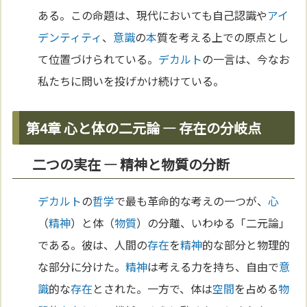
ある。この命題は、現代においても自己認識や
アイ
デンティティ
、
意識
の
本
質を考える上での原点とし
て位置づけられている。
デカルト
の一言は、今なお
私たちに問いを投げかけ続けている。
第4章 心と体の二元論 ― 存在の分岐点
二つの実在 ― 精神と物質の分断
デカルト
の
哲学
で最も革命的な考えの一つが、
心
（
精神
）と体（
物質
）の分離、いわゆる「二元論」
である。彼は、人間の
存在
を
精神
的な部分と物理的
な部分に分けた。
精神
は考える力を持ち、自由で
意
識
的な
存在
とされた。一方で、体は
空間
を占める
物