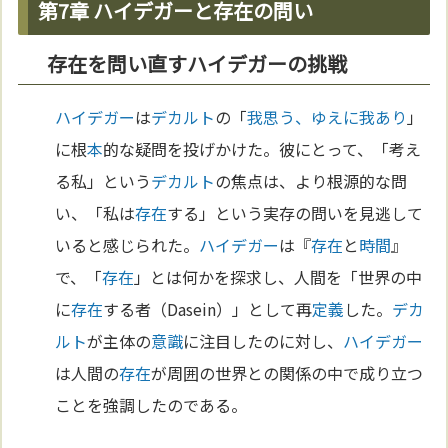
第7章 ハイデガーと存在の問い
存在を問い直すハイデガーの挑戦
ハイデガー
は
デカルト
の「
我思う、ゆえに我あり
」
に根
本
的な疑問を投げかけた。彼にとって、「考え
る私」という
デカルト
の焦点は、より根源的な問
い、「私は
存在
する」という実存の問いを見逃して
いると感じられた。
ハイデガー
は『
存在
と
時間
』
で、「
存在
」とは何かを探求し、人間を「世界の中
に
存在
する者（Dasein）」として再
定義
した。
デカ
ルト
が主体の
意識
に注目したのに対し、
ハイデガー
は人間の
存在
が周囲の世界との関係の中で成り立つ
ことを強調したのである。