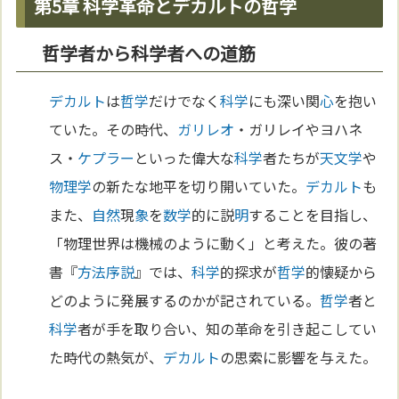
第5章 科学革命とデカルトの哲学
哲学者から科学者への道筋
デカルト
は
哲学
だけでなく
科学
にも深い関
心
を抱い
ていた。その時代、
ガリレオ
・ガリレイやヨハネ
ス・
ケプラー
といった偉大な
科学
者たちが
天文学
や
物理学
の新たな地平を切り開いていた。
デカルト
も
また、
自然
現
象
を
数学
的に説
明
することを目指し、
「物理世界は機械のように動く」と考えた。彼の著
書『
方法序説
』では、
科学
的探求が
哲学
的懐疑から
どのように発展するのかが記されている。
哲学
者と
科学
者が手を取り合い、知の革命を引き起こしてい
た時代の熱気が、
デカルト
の思索に影響を与えた。