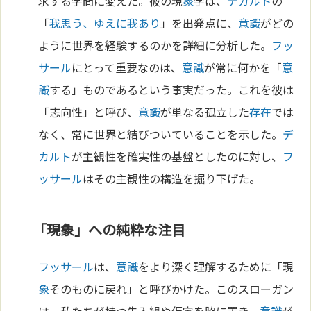
求する学問に変えた。彼の現
象
学は、
デカルト
の
「
我思う、ゆえに我あり
」を出発点に、
意識
がどの
ように世界を経験するのかを詳細に分析した。
フッ
サール
にとって重要なのは、
意識
が常に何かを「
意
識
する」ものであるという事実だった。これを彼は
「志向性」と呼び、
意識
が単なる孤立した
存在
では
なく、常に世界と結びついていることを示した。
デ
カルト
が主観性を確実性の基盤としたのに対し、
フ
ッサール
はその主観性の構造を掘り下げた。
「現象」への純粋な注目
フッサール
は、
意識
をより深く理解するために「現
象
そのものに戻れ」と呼びかけた。このスローガン
は、私たちが持つ先入観や仮定を脇に置き、
意識
が