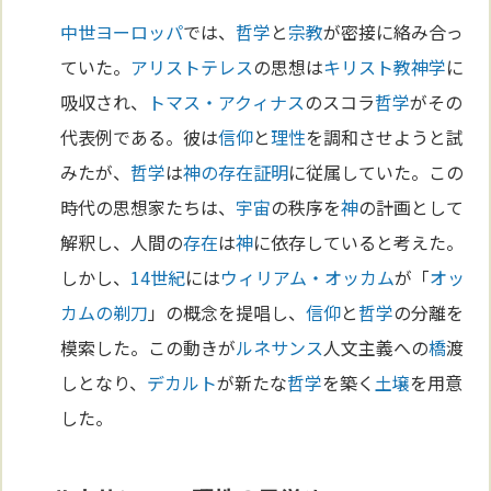
中世
ヨーロッパ
では、
哲学
と
宗教
が密接に絡み合っ
ていた。
アリストテレス
の思想は
キリスト教
神学
に
吸収され、
トマス・アクィナス
のスコラ
哲学
がその
代表例である。彼は
信仰
と
理性
を調和させようと試
みたが、
哲学
は
神の存在証明
に従属していた。この
時代の思想家たちは、
宇宙
の秩序を
神
の計画として
解釈し、人間の
存在
は
神
に依存していると考えた。
しかし、
14世紀
には
ウィリアム・オッカム
が「
オッ
カムの剃刀
」の概念を提唱し、
信仰
と
哲学
の分離を
模索した。この動きが
ルネサンス
人文主義への
橋
渡
しとなり、
デカルト
が新たな
哲学
を築く
土壌
を用意
した。