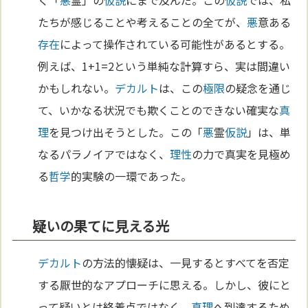
たちが感じることや考えることの全てが、
悪
意ある
存在
によって操作されている可能性があるとする。
例えば、1+1=2という単純な計算すら、実は間違い
かもしれない。
デカルト
は、この
極限
の疑念を通じ
て、いかなる状況でも欺くことのできない確実な
真
理
を見つけ出そうとした。この「
悪
霊
仮説
」は、単
なるパラノイアではなく、
理性
の力で真実を見極め
る
哲学
的実験の一環であった。
疑いの果てに見える光
デカルト
の方法的懐疑は、一見するとすべてを否定
する厭世的なアプローチに思える。しかし、彼にと
って疑いとは終着点ではなく、
真理
へ到達するため