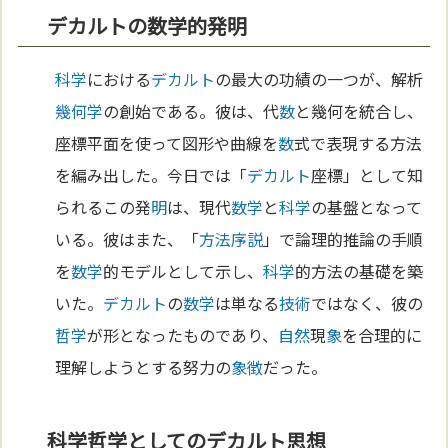
デカルトの数学的発明
科学
における
デカルト
の最大の功績の一つが、解析
幾何学
の創始である。彼は、代
数
と幾何を統合し、
座標平面を使って図形や曲線を
数
式で表現する方法
を編み出した。今日では「
デカルト
座標」として知
られるこの発
明
は、現代
数学
と
科学
の基盤となって
いる。彼はまた、「
方法序説
」で論理的推論の手順
を
数学
的モデルとして示し、
科学
的方法の基礎を築
いた。
デカルト
の
数学
は単なる
技術
ではなく、彼の
哲学
が形となったものであり、
自然
現
象
を合理的に
理解しようとする努力の
象徴
だった。
科学哲学としてのデカルト思想