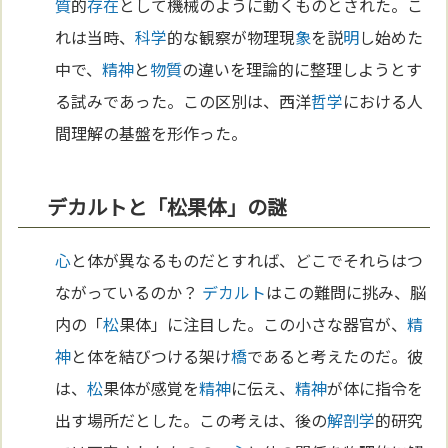
質
的
存在
として機械のように動くものとされた。こ
れは当時、
科学
的な観察が物理現
象
を説
明
し始めた
中で、
精神
と
物質
の違いを理論的に整理しようとす
る試みであった。この区別は、西洋
哲学
における人
間理解の基盤を形作った。
デカルトと「松果体」の謎
心
と体が異なるものだとすれば、どこでそれらはつ
ながっているのか？
デカルト
はこの難問に挑み、脳
内の「
松
果体」に注目した。この小さな器官が、
精
神
と体を結びつける架け
橋
であると考えたのだ。彼
は、
松
果体が感覚を
精神
に伝え、
精神
が体に指令を
出す場所だとした。この考えは、後の
解剖学
的研究