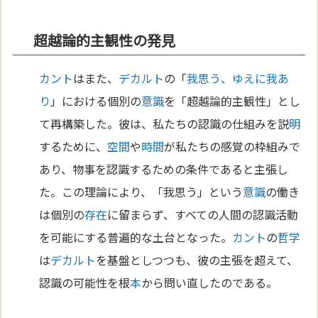
超越論的主観性の発見
カント
はまた、
デカルト
の「
我思う、ゆえに我あ
り
」における個別の
意識
を「超越論的主観性」とし
て再構築した。彼は、私たちの認識の仕組みを説
明
するために、
空間
や
時間
が私たちの感覚の枠組みで
あり、物事を認識するための条件であると主張し
た。この理論により、「我思う」という
意識
の働き
は個別の
存在
に留まらず、すべての人間の認識活動
を可能にする普遍的な土台となった。
カント
の
哲学
は
デカルト
を基盤としつつも、彼の主張を超えて、
認識の可能性を根
本
から問い直したのである。