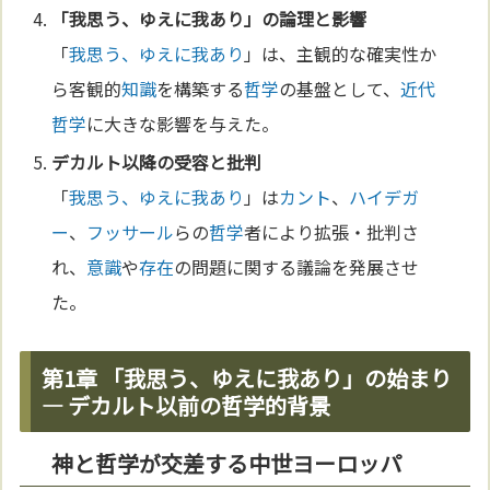
「
我思う、ゆえに我あり
」の論理と影響
「
我思う、ゆえに我あり
」は、主観的な確実性か
ら客観的
知識
を構築する
哲学
の基盤として、
近代
哲学
に大きな影響を与えた。
デカルト
以降の受容と批判
「
我思う、ゆえに我あり
」は
カント
、
ハイデガ
ー
、
フッサール
らの
哲学
者により拡張・批判さ
れ、
意識
や
存在
の問題に関する議論を発展させ
た。
第1章 「我思う、ゆえに我あり」の始まり
― デカルト以前の哲学的背景
神と哲学が交差する中世ヨーロッパ