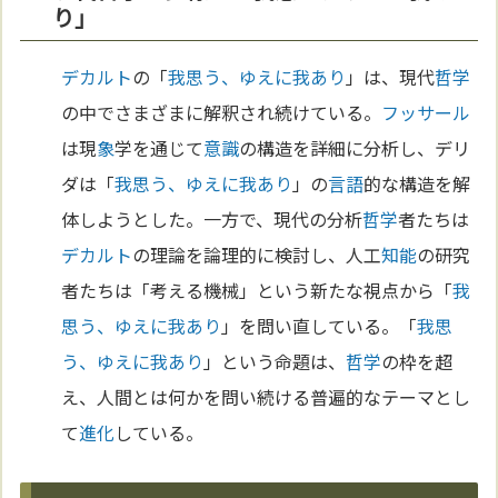
り」
デカルト
の「
我思う、ゆえに我あり
」は、現代
哲学
の中でさまざまに解釈され続けている。
フッサール
は現
象
学を通じて
意識
の構造を詳細に分析し、デリ
ダは「
我思う、ゆえに我あり
」の
言語
的な構造を解
体しようとした。一方で、現代の分析
哲学
者たちは
デカルト
の理論を論理的に検討し、人工
知能
の研究
者たちは「考える機械」という新たな視点から「
我
思う、ゆえに我あり
」を問い直している。「
我思
う、ゆえに我あり
」という命題は、
哲学
の枠を超
え、人間とは何かを問い続ける普遍的なテーマとし
て
進化
している。