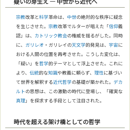
疑いの芽生え ― 中世から近代へ
宗教
改革と
科学
革命は、
中世
の絶対的な秩序に疑念
を生じさせた。
宗教
改革でルターが唱えた「
信仰
義
認」は、
カトリック教会
の権威を揺るがした。同時
に、
ガリレオ
・ガリレイの
天文学
的発見は、
宇宙
に
おける人間の位置を再考させた。こうした変化は、
「疑い」を
哲学
的テーマとして浮上させた。これに
より、
伝統
的な
知識
や教義に頼らず、
理性
に基づい
て世界を解釈する
近代哲学
の基礎が築かれた。
デカ
ルト
の思想は、この激動の時代に登場し、「確実な
真理
」を探求する手段として注目された。
時代を超える架け橋としての哲学