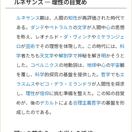
ルネサンス ― 理性の目覚め
ルネサンス
期は、人間の
知性
が再評価された時代で
ある。
ダンテ
や
ペトラルカ
の
文学
が人間中
心
の思想
を称え、レオナルド・
ダ・ヴィンチ
や
ミケランジェ
ロ
が
芸術
でその理想を体現した。この時代には、
科
学
者たちも
天文学
や
解剖学
で
神
秘を解き
明
かそうと
した。
コペルニクス
の地動説は、
地球
中
心
の
宇宙
観
を覆し、
科学
的探究の基盤を提供した。
哲学
でも
エ
ラスムス
や
ピコ・デラ・ミランドラ
が人間性を探求
し、
理性
が
信仰
に挑む準備を整えた。この知の目覚
めが、後の
デカルト
による
合理主義
哲学
の基盤を形
成したのである。