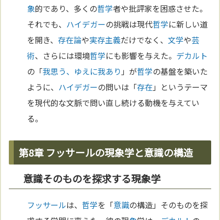
象
的であり、多くの
哲学
者や批評家を困惑させた。
それでも、
ハイデガー
の挑戦は現代
哲学
に新しい道
を開き、
存在論
や
実存主義
だけでなく、
文学
や
芸
術
、さらには環境
哲学
にも影響を与えた。
デカルト
の「
我思う、ゆえに我あり
」が
哲学
の基盤を築いた
ように、
ハイデガー
の問いは「
存在
」というテーマ
を現代的な文脈で問い直し続ける動機を与えてい
る。
第8章 フッサールの現象学と意識の構造
意識そのものを探求する現象学
フッサール
は、
哲学
を「
意識
の構造」そのものを探