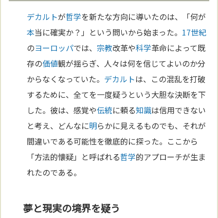
デカルト
が
哲学
を新たな方向に導いたのは、「何が
本
当に確実か？」という問いから始まった。
17世紀
の
ヨーロッパ
では、
宗教
改革や
科学
革命によって既
存の
価値
観が揺らぎ、人々は何を信じてよいのか分
からなくなっていた。
デカルト
は、この混乱を打破
するために、全てを一度疑うという大胆な決断を下
した。彼は、感覚や
伝統
に頼る
知識
は信用できない
と考え、どんなに
明
らかに見えるものでも、それが
間違いである可能性を徹底的に探った。ここから
「方法的懐疑」と呼ばれる
哲学
的アプローチが生ま
れたのである。
夢と現実の境界を疑う