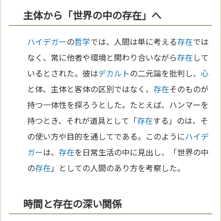
主体から「世界の中の存在」へ
ハイデガー
の
哲学
では、人間は単に考える
存在
では
なく、常に他者や環境と関わり合いながら
存在
して
いるとされた。彼は
デカルト
の二元論を批判し、
心
と体、主体と客体の区別ではなく、
存在
そのものが
持つ一体性を探ろうとした。たとえば、ハンマーを
持つとき、それが道具として「
存在
する」のは、そ
の使い方や目的を通してである。このように
ハイデ
ガー
は、
存在
を日常生活の中に見出し、「世界の中
の
存在
」としての人間のあり方を考察した。
時間と存在の深い関係