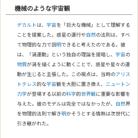
機械のような宇宙観
デカルト
は、
宇宙
を「巨大な機械」として理解する
ことを提案した。惑星の運行や
自然
の法則は、すべ
て物理的な力で説
明
できると考えたのである。彼
は、「渦運動」という独自の理論を提唱し、
宇宙
の
物質
が渦を描くように動くことで、惑星や星々の運
動が生じると主張した。この視点は、当時の
アリス
トテレス
的な
宇宙
観を大胆に置き換え、
ニュートン
力学
が登場する以前の
科学
的
世界観
に重要な影響を
与えた。彼のモデルは完全ではなかったが、
自然
界
を物理的法則で解き
明
かそうとする情熱は次世代に
引き継がれた。