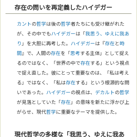
存在の問いを再定義したハイデガー
カント
の
哲学
は後の
哲学
者たちにも受け継がれた
が、その中でも
ハイデガー
は「
我思う、ゆえに我あ
り
」を大胆に再考した。
ハイデガー
は『
存在
と
時
間
』で、人間の
存在
を「
思考
する主体」として捉え
るのではなく、「世界の中で
存在
する」という視点
で捉え直した。彼にとって重要なのは、「私は考え
る」ではなく、「私は
存在
する」という根源的な問
いであった。
ハイデガー
の視点は、
デカルト
の
哲学
が見落としていた「
存在
」の意味を新たに浮かび上
がらせ、現代
哲学
に重要なテーマを提供した。
現代哲学の多様な「我思う、ゆえに我あ