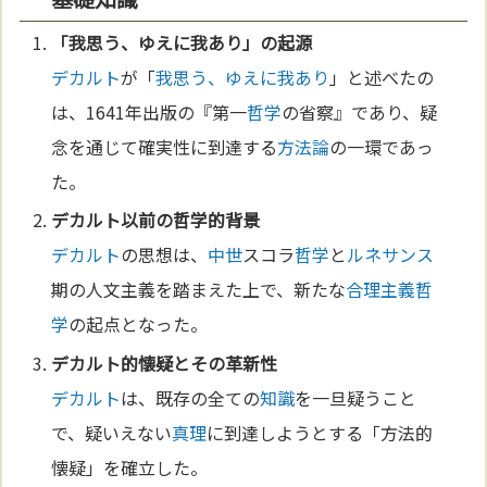
「
我思う、ゆえに我あり
」の起源
デカルト
が「
我思う、ゆえに我あり
」と述べたの
は、1641年出版の『第一
哲学
の省察』であり、疑
念を通じて確実性に到達する
方法論
の一環であっ
た。
デカルト
以前の
哲学
的背景
デカルト
の思想は、
中世
スコラ
哲学
と
ルネサンス
期の人文主義を踏まえた上で、新たな
合理主義
哲
学
の起点となった。
デカルト
的懐疑とその革新性
デカルト
は、既存の全ての
知識
を一旦疑うこと
で、疑いえない
真理
に到達しようとする「方法的
懐疑」を確立した。