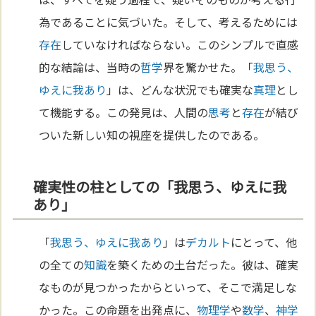
為であることに気づいた。そして、考えるためには
存在
していなければならない。このシンプルで直感
的な結論は、当時の
哲学
界を驚かせた。「
我思う、
ゆえに我あり
」は、どんな状況でも確実な
真理
とし
て機能する。この発見は、人間の
思考
と
存在
が結び
ついた新しい知の視座を提供したのである。
確実性の柱としての「我思う、ゆえに我
あり」
「
我思う、ゆえに我あり
」は
デカルト
にとって、他
の全ての
知識
を築くための土台だった。彼は、確実
なものが見つかったからといって、そこで満足しな
かった。この命題を出発点に、
物理学
や
数学
、
神学