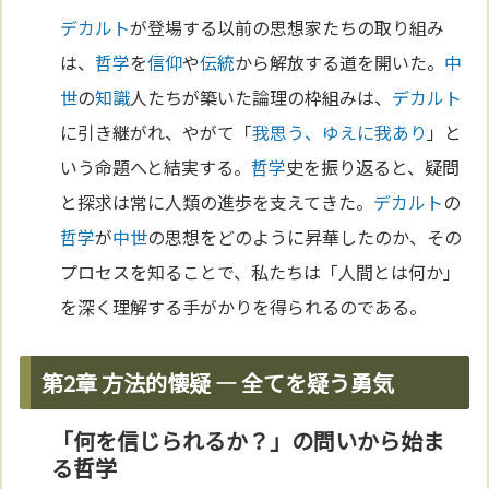
デカルト
が登場する以前の思想家たちの取り組み
は、
哲学
を
信仰
や
伝統
から解放する道を開いた。
中
世
の
知識
人たちが築いた論理の枠組みは、
デカルト
に引き継がれ、やがて「
我思う、ゆえに我あり
」と
いう命題へと結実する。
哲学
史を振り返ると、疑問
と探求は常に人類の進歩を支えてきた。
デカルト
の
哲学
が
中世
の思想をどのように昇華したのか、その
プロセスを知ることで、私たちは「人間とは何か」
を深く理解する手がかりを得られるのである。
第2章 方法的懐疑 ― 全てを疑う勇気
「何を信じられるか？」の問いから始ま
る哲学