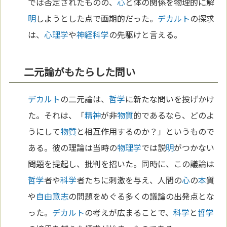
では否定されたものの、
心
と体の関係を物理的に解
明
しようとした点で画期的だった。
デカルト
の探求
は、
心理学
や
神経
科学
の先駆けと言える。
二元論がもたらした問い
デカルト
の二元論は、
哲学
に新たな問いを投げかけ
た。それは、「
精神
が非
物質
的であるなら、どのよ
うにして
物質
と相互作用するのか？」というもので
ある。彼の理論は当時の
物理学
では説
明
がつかない
問題を提起し、批判を招いた。同時に、この議論は
哲学
者や
科学
者たちに刺激を与え、人間の
心
の
本
質
や
自由意志
の問題をめぐる多くの議論の出発点とな
った。
デカルト
の考えが広まることで、
科学
と
哲学