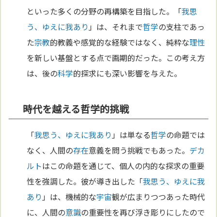
といった多くの分野の再構築を目指した。「
我思
う、ゆえに我あり
」は、それまで
哲学
の支柱であっ
た
宗教
的教義や感覚的な経験ではなく、純粋な
理性
を新しい基盤とする点で画期的だった。この考え方
は、後の
科学
的探求にも深い影響を与えた。
時代を越える哲学的挑戦
「
我思う、ゆえに我あり
」は単なる
哲学
の命題では
なく、人間の
存在
意義を問う挑戦でもあった。
デカ
ルト
はこの命題を通じて、個人の内的な探求の重要
性を強調した。彼が導き出した「
我思う、ゆえに我
あり
」は、機械的な
宇宙
観が広まりつつあった時代
に、人間の
意識
の重要性を再び浮き彫りにしたので