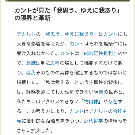
カントが見た「我思う、ゆえに我あり」
の限界と革新
デカルト
の「
我思う、ゆえに我あり
」は
カント
にも
大きな影響を与えたが、
カント
はそれを無条件には
受け入れなかった。
カント
は『
純粋理性批判
』の中
で、
意識
は単に
思考
の場として機能するだけであ
り、
自我
そのものの実体を確定するものではないと
指摘した。「私は考える」という主観性の背後に
は、経験を通じてしか理解できない現
象
の世界と、
私たちにはアクセスできない「
物自体
」が
存在
す
る。この考え方により、
カント
は
デカルト
の
合理主
義
に批判的な距離を置きつつ、
近代哲学
の枠組みを
さらに拡大した。