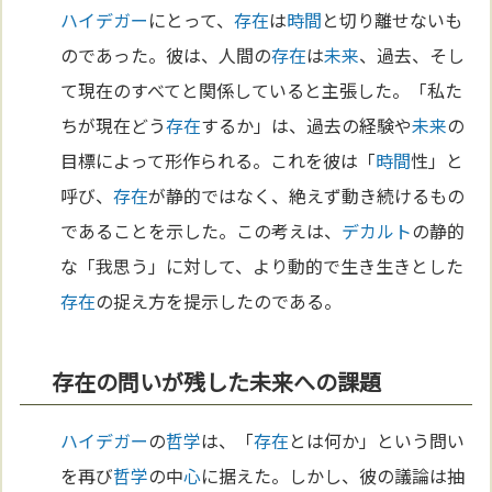
ハイデガー
にとって、
存在
は
時間
と切り離せないも
のであった。彼は、人間の
存在
は
未来
、過去、そし
て現在のすべてと関係していると主張した。「私た
ちが現在どう
存在
するか」は、過去の経験や
未来
の
目標によって形作られる。これを彼は「
時間
性」と
呼び、
存在
が静的ではなく、絶えず動き続けるもの
であることを示した。この考えは、
デカルト
の静的
な「我思う」に対して、より動的で生き生きとした
存在
の捉え方を提示したのである。
存在の問いが残した未来への課題
ハイデガー
の
哲学
は、「
存在
とは何か」という問い
を再び
哲学
の中
心
に据えた。しかし、彼の議論は抽