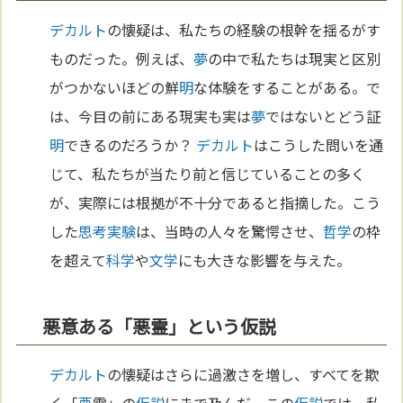
デカルト
の懐疑は、私たちの経験の根幹を揺るがす
ものだった。例えば、
夢
の中で私たちは現実と区別
がつかないほどの鮮
明
な体験をすることがある。で
は、今目の前にある現実も実は
夢
ではないとどう証
明
できるのだろうか？
デカルト
はこうした問いを通
じて、私たちが当たり前と信じていることの多く
が、実際には根拠が不十分であると指摘した。こう
した
思考実験
は、当時の人々を驚愕させ、
哲学
の枠
を超えて
科学
や
文学
にも大きな影響を与えた。
悪意ある「悪霊」という仮説
デカルト
の懐疑はさらに過激さを増し、すべてを欺
く「
悪
霊」の
仮説
にまで及んだ。この
仮説
では、私