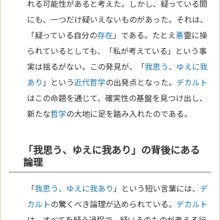
れる可能性があると考えた。しかし、疑っている間
にも、一つだけ疑いえないものがあった。それは、
「疑っている自分の
存在
」である。たとえ
悪
霊に操
られているとしても、「私が考えている」という事
実は揺るがない。この発見が、「
我思う、ゆえに我
あり
」という
近代哲学
の出発点となった。
デカルト
はこの命題を通じて、確実性の基盤を見つけ出し、
新たな
哲学
の大地に足を踏み入れたのである。
「我思う、ゆえに我あり」の背後にある
論理
「
我思う、ゆえに我あり
」という短い言葉には、
デ
カルト
の驚くべき論理が込められている。
デカルト
は、すべてを疑う過程で、疑いそのものが考える行