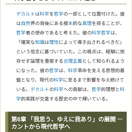
デカルト
は
科学
を
哲学
の一部として位置付けた。彼
は
自然
界の背後にある根
本
的な
真理
を探ることが、
哲学
者の使命であると考えた。彼の
科学
哲学
は、
「確実な
知識
は
理性
によって導き出されるべきだ」
という信念に基づいていた。この視点は、経験に依
存せず論理を重視する
合理主義
として知られるよう
になった。彼の
哲学
は、
科学
革命を支える思想的基
盤となり、現代の
科学
に至るまで影響を与え続けて
いる。
デカルト
の
科学
への貢献は、
哲学
的理想と
科
学
的実践が交差する歴史の中で輝いている。
第6章 「我思う、ゆえに我あり」の展開 ―
カントから現代哲学へ