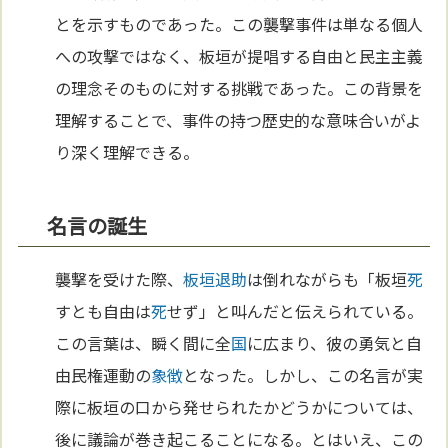
とを示すものであった。この襲撃事件は単なる個人
への攻撃ではなく、板垣が提唱する自由と民主主義
の理念そのものに対する挑戦であった。この背景を
理解することで、事件の持つ歴史的な意味合いがよ
り深く理解できる。
名言の誕生
襲撃を受けた際、
板垣退助
は倒れながらも「板垣
死
すとも自由は
死
せず」と叫んだと伝えられている。
この言葉は、瞬く間に全
国
に広まり、彼の勇気と自
由民権運動の
象徴
となった。しかし、この名言が実
際に板垣の口から発せられたかどうかについては、
後に議論が巻き起こることになる。とはいえ、この