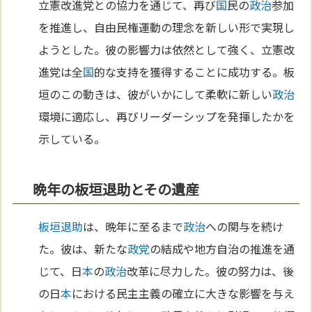
立憲改進党との協力を通じて、再び
国
民の
政治
参加
を推進し、自由民権運動の理念を新しい形で実現し
ようとした。彼の影響力は依然として強く、立憲改
進党は全
国
的な支持を獲得することに成功する。板
垣のこの動きは、彼がいかにして柔軟に新しい
政治
環境に適応し、再びリーダーシップを発揮したかを
示している。
晩年の板垣退助とその遺産
板垣退助
は、晩年に至るまで
政治
への関与を続け
た。彼は、新たな
政党
の結成や地方自治の推進を通
じて、日
本
の
政治
改革に尽力した。彼の努力は、後
の日
本
における民主主義の確立に大きな影響を与え