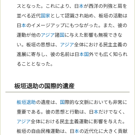
スとなった。これにより、日
本
が西洋の列強と肩を
並べる近代
国家
として認識され始め、板垣の活動は
日
本
のイメージアップにもつながった。また、彼の
運動が他の
アジア
諸
国
に与えた影響も無視できな
い。板垣の思想は、
アジア
全体における民主主義の
進展に寄与し、彼の名前は日
本
国
外でも広く知られ
ることとなった。
板垣退助の国際的遺産
板垣退助
の遺産は、
国
際的な文脈においても非常に
重要である。彼の思想と行動は、日
本
だけでなく、
アジア
全体における民主主義運動に影響を与えた。
板垣の自由民権運動は、日
本
の近代化に大きく貢献