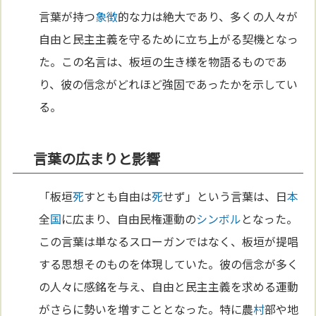
言葉が持つ
象徴
的な力は絶大であり、多くの人々が
自由と民主主義を守るために立ち上がる契機となっ
た。この名言は、板垣の生き様を物語るものであ
り、彼の信念がどれほど強固であったかを示してい
る。
言葉の広まりと影響
「板垣
死
すとも自由は
死
せず」という言葉は、日
本
全
国
に広まり、自由民権運動の
シンボル
となった。
この言葉は単なるスローガンではなく、板垣が提唱
する思想そのものを体現していた。彼の信念が多く
の人々に感銘を与え、自由と民主主義を求める運動
がさらに勢いを増すこととなった。特に農
村
部や地