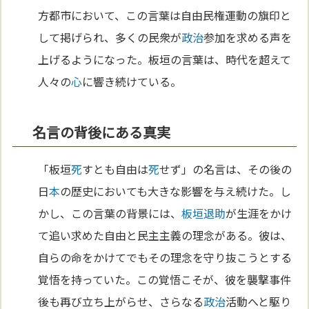
方都市において、この言葉は自由民権運動の旗印と
して掲げられ、多くの民衆が
政治
参加を求める声を
上げるようになった。板垣の言葉は、時代を超えて
人々の
心
に響き続けている。
名言の背後にある真実
「板垣
死
すとも自由は
死
せず」の名言は、その後の
日
本
の歴史においても大きな影響を与え続けた。し
かし、この言葉の背景には、
板垣退助
が生涯をかけ
て追い求めた自由と民主主義の理念がある。彼は、
自らの命をかけてでもその理念を守り抜こうとする
覚悟を持っていた。この覚悟こそが、彼を襲撃事件
後も再び立ち上がらせ、さらなる
政治
活動へと駆り