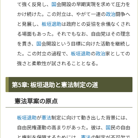
て強く反発し、
国
会開設の早期実現を求めて圧力を
かけ続けた。この対立は、やがて一連の
政治
闘争へ
と発展し、
板垣退助
は政府との妥協を余儀なくされ
る場面もあった。それでもなお、自由党はその理念
を貫き、
国
会開設という目標に向けた活動を継続し
た。この対立の過程で、
板垣退助
の
政治
家としての
強さと柔軟性が試されることとなる。
第5章: 板垣退助と憲法制定の道
憲法草案の原点
板垣退助
が
憲法
制定に向けて動き出した背景には、
自由民権運動の高まりがあった。彼は、
国
民の自由
と権利を保障するためには、
憲法
の制定が不可欠で