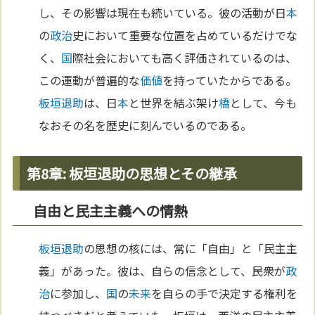
し、その影響は現在も続いている。彼の活動が日
本
の
政治
史において重要な位置を占めているだけでな
く、
国
際社会においても高く評価されているのは、
この運動が普遍的な
価値
を持っていたからである。
板垣退助
は、日
本
と世界を結ぶ架け
橋
として、今も
なおその名を歴史に刻んでいるのである。
第8章: 板垣退助の思想とその継承
自由と民主主義への情熱
板垣退助
の思想の核には、常に「自由」と「民主主
義」があった。彼は、自らの信念として、民衆が
政
治
に参加し、
国
の
未来
を自らの手で決定する権利を