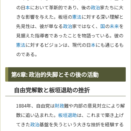
の日
本
において革新的であり、後の
政治
家たちに大
きな影響を与えた。板垣の
憲法
に対する深い理解と
先見性は、彼が単なる
政治
家ではなく、
国
の
未来
を
見据えた指導者であったことを物語っている。彼の
憲法
に対するビジョンは、現代の日
本
にも通じるも
のである。
第6章: 政治的失脚とその後の活動
自由党解散と板垣退助の挫折
1884年、自由党は
財政
難や内部の意見対立により解
散に追い込まれた。
板垣退助
は、これまで築き上げ
てきた
政治
基盤を失うという大きな挫折を経験する