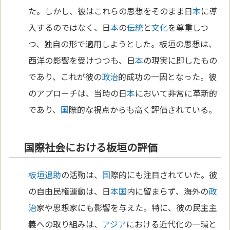
た。しかし、彼はこれらの思想をそのまま日
本
に導
入するのではなく、日
本
の
伝統
と
文化
を尊重しつ
つ、独自の形で適用しようとした。板垣の思想は、
西洋の影響を受けつつも、日
本
の現実に即したもの
であり、これが彼の
政治
的成功の一因となった。彼
のアプローチは、当時の日
本
において非常に革新的
であり、
国
際的な視点からも高く評価されている。
国際社会における板垣の評価
板垣退助
の活動は、
国
際的にも注目されていた。彼
の自由民権運動は、日
本
国
内に留まらず、海外の
政
治
家や思想家にも影響を与えた。特に、彼の民主主
義への取り組みは、
アジア
における近代化の一環と