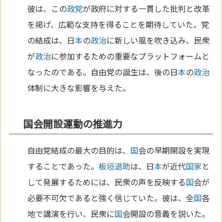
彼は、この
政党
が政府に対する一貫した批判と改革
を掲げ、広範な支持を得ることを期待していた。党
の結成は、日
本
の
政治
に新しい風を吹き込み、民衆
が
政治
に参加するための重要なプラットフォームと
なったのである。自由党の誕生は、後の日
本
の
政治
体制に大きな影響を与えた。
国会開設運動の推進力
自由党結成の最大の目的は、
国
会の早期開設を実現
することであった。
板垣退助
は、日
本
が近代
国家
と
して発展するためには、民衆の声を反映する
国
会が
必要不可欠であると強く信じていた。彼は、全
国
各
地で講演を行い、民衆に
国
会開設の意義を説いた。