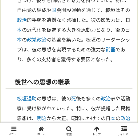
きつけ、彼らを団結させる力を持っていた。特に、
自由党の結成や
国
会開設運動を通じて、板垣はその
政治
的手腕を遺憾なく発揮した。彼の影響力は、日
本
の近代化を促進する大きな原動力となり、後の日
本
の
政党
政治
の基盤を築いた。板垣のリーダーシッ
プは、彼の思想を実現するための強力な
武器
であ
り、多くの支持者を獲得する要因となった。
後世への思想の継承
板垣退助
の思想は、彼の
死
後も多くの
政治
家や活動
家に受け継がれていった。特に、彼が提唱した民権
思想は、
明治
から大正、昭和にかけての日
本
の
政治
運動に大きな影響を与えた。彼の後継者たちは、自
メニュー
ホーム
検索
トップ
サイドバー
由と民主主義を守るために、様々な形でその理念を