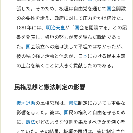
張した。そのため、板垣は自由党を通じて
国
会開設
の必要性を訴え、政府に対して圧力をかけ続けた。
1881年には、
明治
天皇
が「
国
会を開設する」との詔
書を発表し、板垣の努力が実を結んだ瞬間であっ
た。
国
会設立への道は決して平坦ではなかったが、
彼の粘り強い活動と信念が、日
本
における民主主義
の土台を築くことに大きく貢献したのである。
民権思想と憲法制定の影響
板垣退助
の民権思想は、
憲法
制定においても重要な
影響を与えた。彼は、
国
民の権利と自由を守るため
に、
憲法
がどのような役割を果たすべきかを深く考
えていた。その結果、板垣の思想は、後に制定され