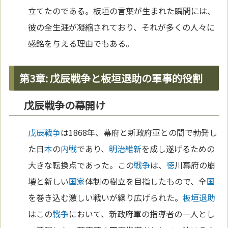
立てたのである。板垣の言葉が生まれた瞬間には、
彼の全生涯が凝縮されており、それが多くの人々に
感銘を与える理由でもある。
第3章: 戊辰戦争と板垣退助の軍事的役割
戊辰戦争の幕開け
戊辰戦争
は1868年、幕府と新政府軍との間で勃発し
た日
本
の
内戦
であり、
明治維新
を成し遂げるための
大きな転換点であった。この
戦争
は、
徳
川幕府の崩
壊と新しい
国家
体制の樹立を目指したもので、全
国
を巻き込む激しい戦いが繰り広げられた。
板垣退助
はこの
戦争
において、新政府軍の指導者の一人とし