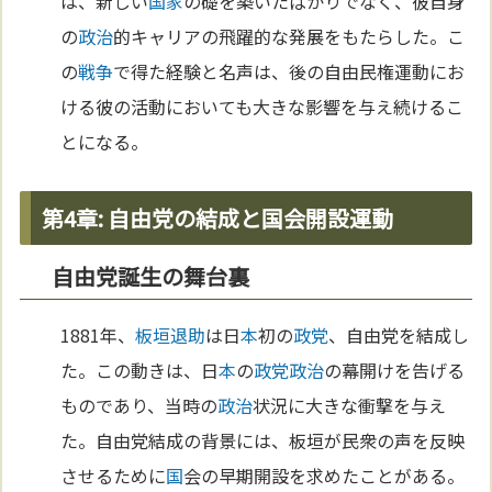
は、新しい
国家
の礎を築いたばかりでなく、彼自身
の
政治
的キャリアの飛躍的な発展をもたらした。こ
の
戦争
で得た経験と名声は、後の自由民権運動にお
ける彼の活動においても大きな影響を与え続けるこ
とになる。
第4章: 自由党の結成と国会開設運動
自由党誕生の舞台裏
1881年、
板垣退助
は日
本
初の
政党
、自由党を結成し
た。この動きは、日
本
の
政党
政治
の幕開けを告げる
ものであり、当時の
政治
状況に大きな衝撃を与え
た。自由党結成の背景には、板垣が民衆の声を反映
させるために
国
会の早期開設を求めたことがある。