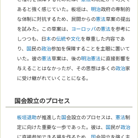
あると強く感じていた。板垣は、
明治
政府の専制的
な体制に対抗するため、民間からの
憲法
草案の提出
を試みた。この草案は、
ヨーロッパ
の
憲法
を参考に
しつつも、日
本
の
伝統
や
文化
を尊重した内容であ
り、
国
民の
政治
参加を保障することを主眼に置いて
いた。彼の
憲法
草案は、後の
明治
憲法
に直接影響を
与えることはなかったが、その思想は多くの
政治
家
に受け継がれていくことになる。
国会設立のプロセス
板垣退助
が推進した
国
会設立のプロセスは、
憲法
制
定に向けた重要な一歩であった。彼は、
国
民が
政治
に直接参加できる場を作るため、
国
会設立を強く主