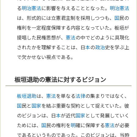
る
明治
憲法
に影響を与えることとなった。
明治
憲法
は、形式的には立憲君主制を採用しつつも、
国
民の
権利を一定程度保障する内容となっていた。板垣が
提唱した民権思想が、
憲法
の中でどのように具現化
されたかを理解することは、日
本
の
政治
史を学ぶ上
で欠かせない視点である。
板垣退助の憲法に対するビジョン
板垣退助
は、
憲法
を単なる
法律
の集まりではなく、
国
民と
国家
を結ぶ重要な契約として捉えていた。彼
のビジョンは、日
本
が近代
国家
として発展していく
ためには、
国
民の権利を
明
確に保障する
憲法
が必要
であるというものであった。このビジョンは、当時