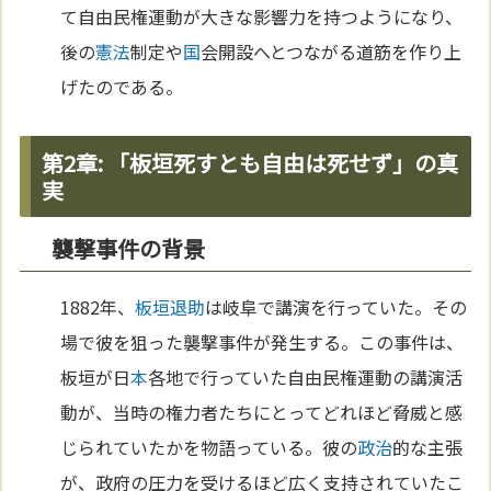
て自由民権運動が大きな影響力を持つようになり、
後の
憲法
制定や
国
会開設へとつながる道筋を作り上
げたのである。
第2章: 「板垣死すとも自由は死せず」の真
実
襲撃事件の背景
1882年、
板垣退助
は岐阜で講演を行っていた。その
場で彼を狙った襲撃事件が発生する。この事件は、
板垣が日
本
各地で行っていた自由民権運動の講演活
動が、当時の権力者たちにとってどれほど脅威と感
じられていたかを物語っている。彼の
政治
的な主張
が、政府の圧力を受けるほど広く支持されていたこ