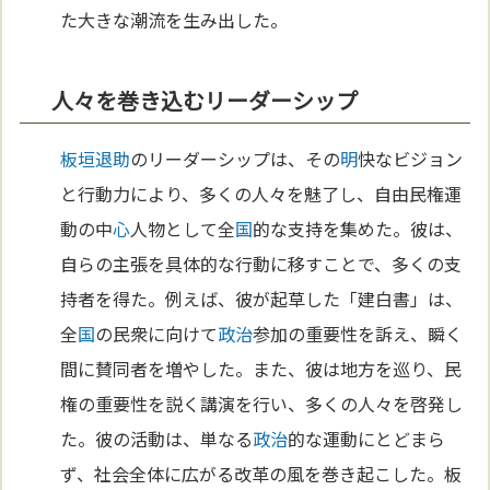
た大きな潮流を生み出した。
人々を巻き込むリーダーシップ
板垣退助
のリーダーシップは、その
明
快なビジョン
と行動力により、多くの人々を魅了し、自由民権運
動の中
心
人物として全
国
的な支持を集めた。彼は、
自らの主張を具体的な行動に移すことで、多くの支
持者を得た。例えば、彼が起草した「建白書」は、
全
国
の民衆に向けて
政治
参加の重要性を訴え、瞬く
間に賛同者を増やした。また、彼は地方を巡り、民
権の重要性を説く講演を行い、多くの人々を啓発し
た。彼の活動は、単なる
政治
的な運動にとどまら
ず、社会全体に広がる改革の風を巻き起こした。板