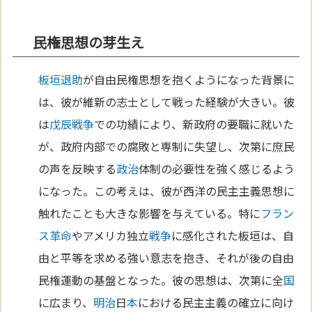
民権思想の芽生え
板垣退助
が自由民権思想を抱くようになった背景に
は、彼が維新の志士として戦った経験が大きい。彼
は
戊辰戦争
での功績により、新政府の要職に就いた
が、政府内部での腐敗と専制に失望し、次第に庶民
の声を反映する
政治
体制の必要性を強く感じるよう
になった。この考えは、彼が西洋の民主主義思想に
触れたことも大きな影響を与えている。特に
フラン
ス革命
やアメリカ独立
戦争
に感化された板垣は、自
由と平等を求める強い意志を抱き、それが後の自由
民権運動の基盤となった。彼の思想は、次第に全
国
に広まり、
明治
日
本
における民主主義の確立に向け