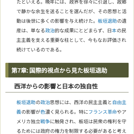
たといえる。晩年には、政界を徐々に引退し、故郷
で静かな余生を送ることを選んだが、その思想と活
動は後世に多くの影響を与え続けた。
板垣退助
の遺
産は、単なる
政治
的な成果にとどまらず、日
本
の民
主主義を支える重要な柱として、今もなお評価され
続けているのである。
第7章: 国際的視点から見た板垣退助
西洋からの影響と日本の独自性
板垣退助
の
政治
思想には、西洋の民主主義と
自由主
義
の影響が
色
濃く見られる。特に
フランス革命
やア
メリカ独立
戦争
に触発され、板垣は民衆の権利を守
るためには政府の権力を制限する必要があると考え