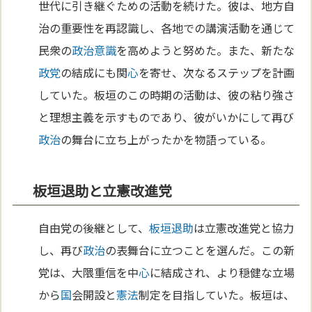
世代に引き継ぐための活動を続けた。彼は、地方自
治の重要性を再認識し、各地での講演活動を通じて
民衆の
政治
意識
を高めようと努めた。また、新たな
政党
の結成にも関
心
を寄せ、次なるステップを計画
していた。板垣のこの時期の活動は、彼の粘り強さ
と理想主義を示すものであり、彼がいかにして再び
政治
の舞台に立ち上がったかを物語っている。
板垣退助と立憲改進党
自由党の後継として、
板垣退助
は立憲改進党と協力
し、再び
政治
の表舞台に立つことを選んだ。この新
党は、大隈重信を中
心
に結成され、より穏健な立場
から
国
会開設と
憲法
制定を目指していた。板垣は、