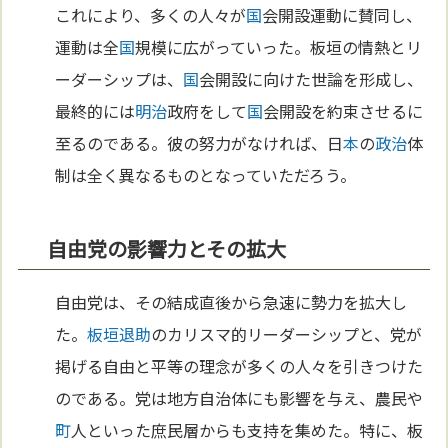
これにより、多くの人々が
国
会開設運動に賛同し、
運動は全
国
規模に広がっていった。板垣の情熱とリ
ーダーシップは、
国
会開設に向けた世論を形成し、
最終的には
明治
政府をして
国
会開設を約束させるに
至るのである。彼の努力がなければ、日
本
の
政治
体
制は全く異なるものとなっていただろう。
自由党の影響力とその拡大
自由党は、その結成直後から急速に勢力を拡大し
た。
板垣退助
のカリスマ的リーダーシップと、党が
掲げる自由と平等の理念が多くの人々を引きつけた
のである。党は地方自治体にも影響を与え、農民や
町
人といった庶民層からも支持を集めた。特に、板