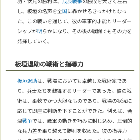
羽・伏見の勝利は、
戊辰戦争
の勝敗を大きく左右
し、板垣の名声を全
国
に轟かせるきっかけとなっ
た。この戦いを通じて、彼の軍事的才能とリーダー
シップが
明
らかになり、その後の戦闘でもその力を
発揮していく。
板垣退助の戦術と指導力
板垣退助
は、戦場においても卓越した戦術家であ
り、兵士たちを鼓舞するリーダーであった。彼の戦
術は、柔軟でかつ大胆なものであり、戦場の状況に
応じて即座に判断を下すことができた。例えば、会
津
戦争
では、敵軍の動きを巧みに封じ込め、圧倒的
な兵力差を乗り越えて勝利を収めた。彼の指導力