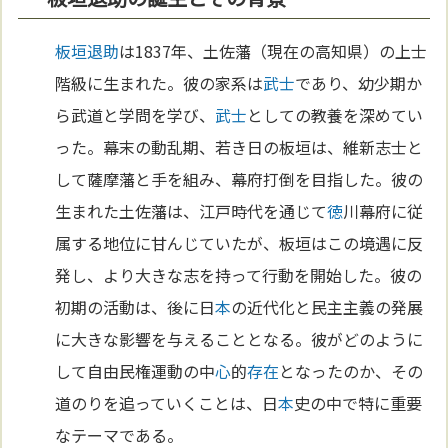
板垣退助
は1837年、土佐藩（現在の高知県）の上士
階級に生まれた。彼の家系は
武士
であり、幼少期か
ら武道と学問を学び、
武士
としての教養を深めてい
った。幕末の動乱期、若き日の板垣は、維新志士と
して薩摩藩と手を組み、幕府打倒を目指した。彼の
生まれた土佐藩は、江戸時代を通じて
徳
川幕府に従
属する地位に甘んじていたが、板垣はこの境遇に反
発し、より大きな志を持って行動を開始した。彼の
初期の活動は、後に日
本
の近代化と民主主義の発展
に大きな影響を与えることとなる。彼がどのように
して自由民権運動の中
心
的
存在
となったのか、その
道のりを追っていくことは、日
本
史の中で特に重要
なテーマである。