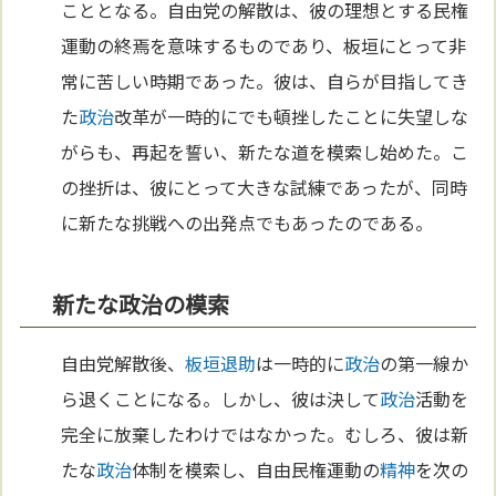
こととなる。自由党の解散は、彼の理想とする民権
運動の終焉を意味するものであり、板垣にとって非
常に苦しい時期であった。彼は、自らが目指してき
た
政治
改革が一時的にでも頓挫したことに失望しな
がらも、再起を誓い、新たな道を模索し始めた。こ
の挫折は、彼にとって大きな試練であったが、同時
に新たな挑戦への出発点でもあったのである。
新たな政治の模索
自由党解散後、
板垣退助
は一時的に
政治
の第一線か
ら退くことになる。しかし、彼は決して
政治
活動を
完全に放棄したわけではなかった。むしろ、彼は新
たな
政治
体制を模索し、自由民権運動の
精神
を次の