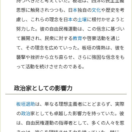
持つべきだと考えていた。板垣は、西洋の民主主義
思想に触発されつつも、日
本
独自の
文化
や歴史を考
慮し、これらの理念を日
本
の
土壌
に根付かせようと
努力した。彼の自由民権運動は、この信念に基づい
て展開され、民衆に対する
教育
や啓蒙活動を通じ
て、その理念を広めていった。板垣の情熱は、彼を
襲撃や挫折から立ち直らせ、さらに強固な信念をも
って活動を続けさせたのである。
政治家としての影響力
板垣退助
は、単なる理想主義者にとどまらず、実際
の
政治
家としても卓越した影響力を持っていた。彼
は、自由民権運動の指導者として、多くの人々を惹