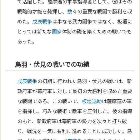
て活躍した。薩摩藩の軍事指導者として、彼はその
戦略的才能を発揮し、
数
々の重要な戦闘で勝利を収
めた。
戊辰戦争
は単なる武力闘争ではなく、板垣に
とっては新たな
国家
体制の礎を築くための戦いでも
あった。
鳥羽・伏見の戦いでの功績
戊辰戦争
の初期に行われた鳥羽・伏見の戦いは、新
政府軍が幕府軍に対して最初の大勝利を収めた重要
な戦闘である。この戦いで、
板垣退助
は薩摩藩の軍
を指揮し、巧みな戦術で敵軍を圧倒した。彼の指導
のもと、新政府軍は幕府軍の勢力を次々と打ち破
り、戦況を一気に有利に進めることに成功した。鳥