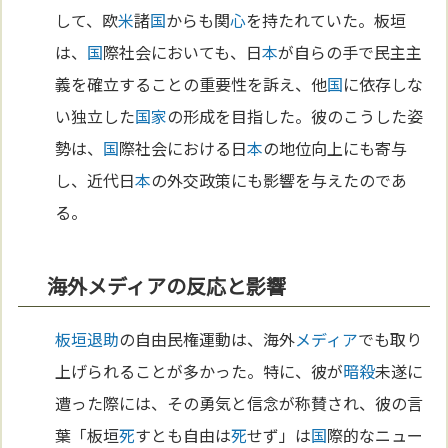
して、欧
米
諸
国
からも関
心
を持たれていた。板垣
は、
国
際社会においても、日
本
が自らの手で民主主
義を確立することの重要性を訴え、他
国
に依存しな
い独立した
国家
の形成を目指した。彼のこうした姿
勢は、
国
際社会における日
本
の地位向上にも寄与
し、近代日
本
の外交政策にも影響を与えたのであ
る。
海外メディアの反応と影響
板垣退助
の自由民権運動は、海外
メディア
でも取り
上げられることが多かった。特に、彼が
暗殺
未遂に
遭った際には、その勇気と信念が称賛され、彼の言
葉「板垣
死
すとも自由は
死
せず」は
国
際的なニュー