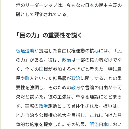
垣のリーダーシップは、今もなお日
本
の民主主義の
礎として評価されている。
「民の力」の重要性を説く
板垣退助
が提唱した自由民権運動の核
心
には、「民
の力」がある。彼は、
政治
は一部の権力者だけでな
く、全ての
国
民が参加するべきだと考えた。特に農
民や
町
人といった庶民層が
政治
に関与することの重
要性を強調し、そのための
教育
や言論の自由が不可
欠だと説いた。彼の主張は、単なる理論にとどまら
ず、実際の
政治
運動として具体化された。板垣は、
地方自治や公民権の拡大を目指し、これに向けた具
体的な施策を提案した。その結果、
明治
日
本
におい