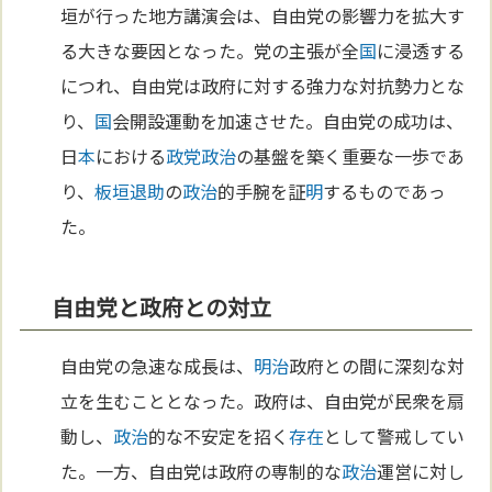
垣が行った地方講演会は、自由党の影響力を拡大す
る大きな要因となった。党の主張が全
国
に浸透する
につれ、自由党は政府に対する強力な対抗勢力とな
り、
国
会開設運動を加速させた。自由党の成功は、
日
本
における
政党
政治
の基盤を築く重要な一歩であ
り、
板垣退助
の
政治
的手腕を証
明
するものであっ
た。
自由党と政府との対立
自由党の急速な成長は、
明治
政府との間に深刻な対
立を生むこととなった。政府は、自由党が民衆を扇
動し、
政治
的な不安定を招く
存在
として警戒してい
た。一方、自由党は政府の専制的な
政治
運営に対し