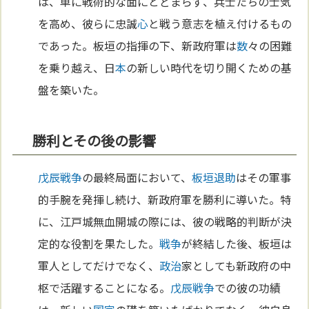
は、単に戦術的な面にとどまらず、兵士たちの士気
を高め、彼らに忠誠
心
と戦う意志を植え付けるもの
であった。板垣の指揮の下、新政府軍は
数
々の困難
を乗り越え、日
本
の新しい時代を切り開くための基
盤を築いた。
勝利とその後の影響
戊辰戦争
の最終局面において、
板垣退助
はその軍事
的手腕を発揮し続け、新政府軍を勝利に導いた。特
に、江戸城無血開城の際には、彼の戦略的判断が決
定的な役割を果たした。
戦争
が終結した後、板垣は
軍人としてだけでなく、
政治
家としても新政府の中
枢で活躍することになる。
戊辰戦争
での彼の功績