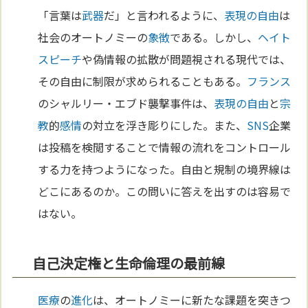
「言葉は
武器
だ」と言われるように、
表現の自由
は
社会のオートノミーの
象徴
である。しかし、
ヘイト
スピーチ
や偽情報の拡散が問題視される現代では、
その自由に制限が求められることもある。
フランス
のシャルリー・エブド襲撃事件は、
表現の自由
と
宗
教
的
感情
の対立を浮き彫りにした。また、
SNS
企業
は投稿を検閲することで情報の流れをコントロール
する力を持つようになった。自由と規制の境界線は
どこにあるのか。この問いに答えを出すのは容易で
はない。
自己決定権と生命倫理の最前線
医療
の
進化
は、オートノミーに新たな課題を突きつ