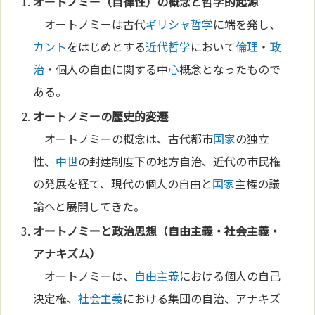
オートノミー（自律性）の概念と
哲学
的起源
オートノミーは古代
ギリシャ
哲学
に端を発し、
カント
をはじめとする
近代哲学
において
倫理
・
政
治
・個人の自由に関する中
心
概念となったもので
ある。
オートノミーの歴史的変遷
オートノミーの概念は、古代都市
国家
の独立
性、
中世
の封建制度下の地方自治、近代の市民権
の発展を経て、現代の個人の自由と
国家
主権の議
論へと展開してきた。
オートノミーと
政治
思想（
自由主義
・
社会主義
・
アナキズム）
オートノミーは、
自由主義
における個人の自己
決定権、
社会主義
における集団の自治、アナキズ