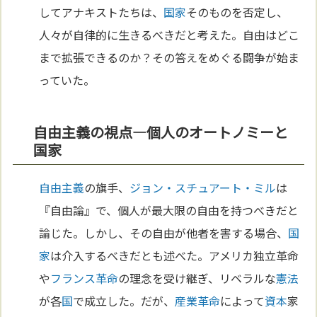
してアナキストたちは、
国家
そのものを否定し、
人々が自律的に生きるべきだと考えた。自由はどこ
まで拡張できるのか？その答えをめぐる闘争が始ま
っていた。
自由主義の視点—個人のオートノミーと
国家
自由主義
の旗手、
ジョン・スチュアート・ミル
は
『自由論』で、個人が最大限の自由を持つべきだと
論じた。しかし、その自由が他者を害する場合、
国
家
は介入するべきだとも述べた。アメリカ独立革命
や
フランス革命
の理念を受け継ぎ、リベラルな
憲法
が各
国
で成立した。だが、
産業革命
によって
資本
家