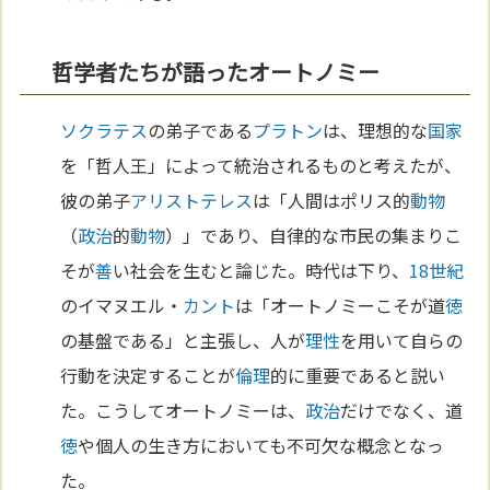
哲学者たちが語ったオートノミー
ソクラテス
の弟子である
プラトン
は、理想的な
国家
を「哲人王」によって統治されるものと考えたが、
彼の弟子
アリストテレス
は「人間はポリス的
動物
（
政治
的
動物
）」であり、自律的な市民の集まりこ
そが
善
い社会を生むと論じた。時代は下り、
18世紀
のイマヌエル・
カント
は「オートノミーこそが道
徳
の基盤である」と主張し、人が
理性
を用いて自らの
行動を決定することが
倫理
的に重要であると説い
た。こうしてオートノミーは、
政治
だけでなく、道
徳
や個人の生き方においても不可欠な概念となっ
た。