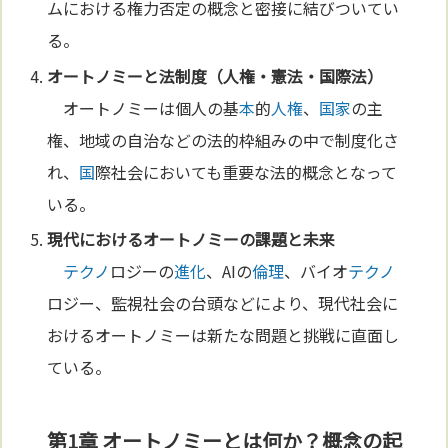
ムにおける権力否定の概念と密接に結びついてい
る。
オートノミーと法制度（
人権
・
憲法
・
国際法
）
オートノミーは個人の基
本
的
人権
、
国家
の主
権、地域の自治などの法的枠組みの中で制度化さ
れ、
国
際社会においても重要な法的概念となって
いる。
現代におけるオートノミーの課題と
未来
テクノ
ロジーの
進化
、AIの
倫理
、バイオ
テクノ
ロジー、監視社会の台頭などにより、現代社会に
おけるオートノミーは新たな問題と挑戦に直面し
ている。
第1章 オートノミーとは何か？概念の起