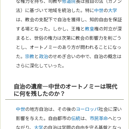
な権力を持ち、司教や
修道院
長は独自の法（カノン
法）に基づいて地域を統治した。特に
中世
の
大学
は、教会の支配下で自治を獲得し、知的自由を保証
する場となった。しかし、王権と
教皇
権の対立が深
まると、世俗の権力は次第に教会の影響力を削ごう
とし、オートノミーのあり方が問われることになっ
た。
宗教
と
政治
のせめぎ合いの中で、自治の概念は
さらに深化していった。
自治の遺産—中世のオートノミーは現代
に何を残したのか？
中世
の地方自治は、その後の
ヨーロッパ
社会に深い
影響を与えた。自由都市の
伝統
は、
市民革命
へとつ
ながり、
大学
の自治は学問の自由を守る基盤となっ