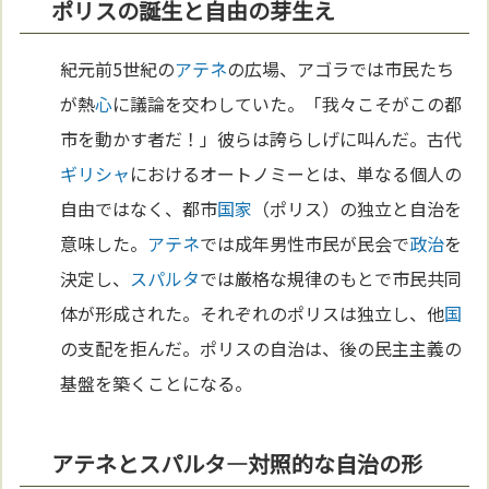
ポリスの誕生と自由の芽生え
紀元前5世紀の
アテネ
の広場、アゴラでは市民たち
が熱
心
に議論を交わしていた。「我々こそがこの都
市を動かす者だ！」彼らは誇らしげに叫んだ。古代
ギリシャ
におけるオートノミーとは、単なる個人の
自由ではなく、都市
国家
（ポリス）の独立と自治を
意味した。
アテネ
では成年男性市民が民会で
政治
を
決定し、
スパルタ
では厳格な規律のもとで市民共同
体が形成された。それぞれのポリスは独立し、他
国
の支配を拒んだ。ポリスの自治は、後の民主主義の
基盤を築くことになる。
アテネとスパルタ—対照的な自治の形