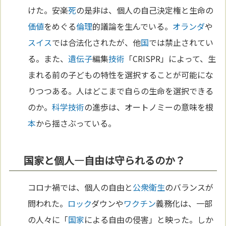
けた。安楽
死
の是非は、個人の自己決定権と生命の
価値
をめぐる
倫理
的議論を生んでいる。
オランダ
や
スイス
では合法化されたが、他
国
では禁止されてい
る。また、
遺伝子
編集
技術
「CRISPR」によって、生
まれる前の子どもの特性を選択することが可能にな
りつつある。人はどこまで自らの生命を選択できる
のか。
科学
技術
の進歩は、オートノミーの意味を根
本
から揺さぶっている。
国家と個人—自由は守られるのか？
コロナ禍では、個人の自由と
公衆衛生
のバランスが
問われた。
ロック
ダウンや
ワクチン
義務化は、一部
の人々に「
国家
による自由の侵害」と映った。しか