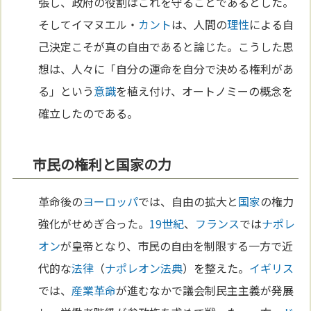
張し、政府の役割はこれを守ることであるとした。
そしてイマヌエル・
カント
は、人間の
理性
による自
己決定こそが真の自由であると論じた。こうした思
想は、人々に「自分の運命を自分で決める権利があ
る」という
意識
を植え付け、オートノミーの概念を
確立したのである。
市民の権利と国家の力
革命後の
ヨーロッパ
では、自由の拡大と
国家
の権力
強化がせめぎ合った。
19世紀
、
フランス
では
ナポレ
オン
が皇帝となり、市民の自由を制限する一方で近
代的な
法律
（
ナポレオン法典
）を整えた。
イギリス
では、
産業革命
が進むなかで議会制民主主義が発展