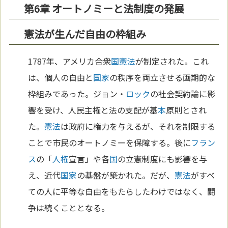
第6章 オートノミーと法制度の発展
憲法が生んだ自由の枠組み
1787年、アメリカ合衆
国
憲法
が制定された。これ
は、個人の自由と
国家
の秩序を両立させる画期的な
枠組みであった。ジョン・
ロック
の社会契約論に影
響を受け、人民主権と法の支配が基
本
原則とされ
た。
憲法
は政府に権力を与えるが、それを制限する
ことで市民のオートノミーを保障する。後に
フラン
ス
の「
人権
宣言」や各
国
の立憲制度にも影響を与
え、近代
国家
の基盤が築かれた。だが、
憲法
がすべ
ての人に平等な自由をもたらしたわけではなく、闘
争は続くこととなる。