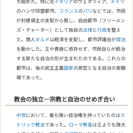
ち始めた。特に北
イタリア
のヴェネツィア、
ドイツ
のハンザ同盟都市、
フランス
の
パリ
などでは、市民
が封建領主の支配から脱し、自由都市（フリーメン
ズ・チャーター）として独自の
法律
と
行政
を整え
た。商人
ギルド
は経済を支配し、都市評議会が
政治
を動かした。王や貴族に依存せず、市民自らが統治
する新たな自治の形が生まれたのである。これらの
都市は、後の民主主義
国家
の原型となる自治の実験
場であった。
教会の独立—宗教と自治のせめぎ合い
中世
において、最も強い自治権を持っていたのは
カ
トリック教会
であった。
ローマ
教皇
は王よりも強大