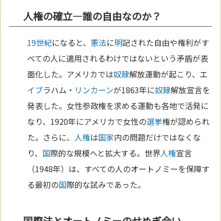
人権の確立—誰の自由なのか？
19世紀
になると、
憲法
に
明
記された自由や権利がす
べての人に適用されるわけではないという矛盾が表
面化した。アメリカでは
奴隷
解放運動が起こり、エ
イブ
ラハム・
リンカーン
が1863年に
奴隷
解放宣言を
発表した。女性参政権を求める運動も各地で活発に
なり、1920年にアメリカで女性の
選挙
権が認められ
た。さらに、
人権
は
国家
内の問題だけではなくな
り、
国
際的な規模へと拡大する。世界
人権
宣言
（1948年）は、すべての人のオートノミーを保障す
る最初の
国
際的な試みであった。
国際法とオートノミーのせめぎ合い