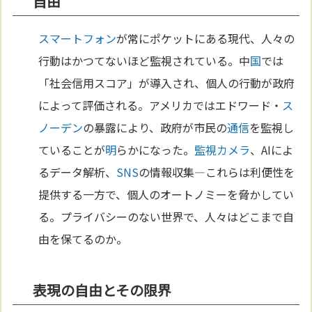
自由
スマートフォン
が常にポケットにある現代、人々の
行動はかつてないほど監視されている。中
国
では
「社会信用スコア」が導入され、個人の行動が政府
によって評価される。アメリカではエドワード・
ス
ノーデン
の暴露により、政府が市民の
通信
を監視し
ていることが
明
らかになった。
監視カメラ
、AIによ
るデータ解析、
SNS
の情報収集—これらは利便性を
提供する一方で、個人のオートノミーを脅かしてい
る。プライバシーのない世界で、人々はどこまで自
由を保てるのか。
表現の自由とその限界