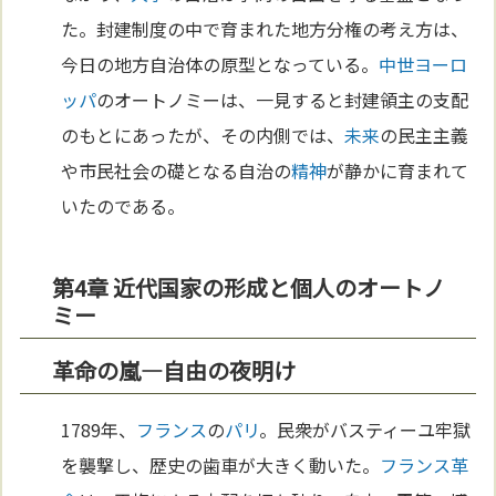
た。封建制度の中で育まれた地方分権の考え方は、
今日の地方自治体の原型となっている。
中世
ヨーロ
ッパ
のオートノミーは、一見すると封建領主の支配
のもとにあったが、その内側では、
未来
の民主主義
や市民社会の礎となる自治の
精神
が静かに育まれて
いたのである。
第4章 近代国家の形成と個人のオートノ
ミー
革命の嵐—自由の夜明け
1789年、
フランス
の
パリ
。民衆がバスティーユ牢獄
を襲撃し、歴史の歯車が大きく動いた。
フランス革