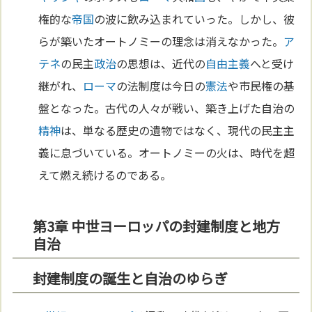
権的な
帝国
の波に飲み込まれていった。しかし、彼
らが築いたオートノミーの理念は消えなかった。
ア
テネ
の民主
政治
の思想は、近代の
自由主義
へと受け
継がれ、
ローマ
の法制度は今日の
憲法
や市民権の基
盤となった。古代の人々が戦い、築き上げた自治の
精神
は、単なる歴史の遺物ではなく、現代の民主主
義に息づいている。オートノミーの火は、時代を超
えて燃え続けるのである。
第3章 中世ヨーロッパの封建制度と地方
自治
封建制度の誕生と自治のゆらぎ