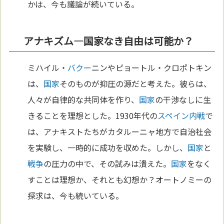
かは、今も議論が続いている。
アナキズム—国家なき自由は可能か？
ミハイル・
バクー
ニンやピョートル・クロポトキン
は、
国家
そのものが抑圧の源だと考えた。彼らは、
人々が自律的な共同体を作り、
国家
の干渉なしに生
きることを理想とした。1930年代の
スペイン
内戦
で
は、アナキストたちがカタルーニャ地方で自治社会
を実験し、一時的に成功を収めた。しかし、
国家
と
戦争
の圧力の中で、その試みは潰えた。
国家
をなく
すことは理想か、それとも幻想か？オートノミーの
探求は、今も続いている。