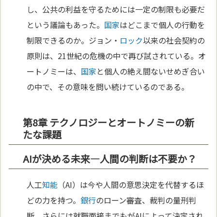
し、公共の利益を守るためには一定の制限も必要だ
という議論もあった。
国家
はどこまで個人の行動を
制限できるのか。ジョン・
ロック
以来の社会契約の
原則は、21世紀の危機の中で再び試されている。オ
ートノミーは、
国家
と個人の絶え間ないせめぎ合い
の中で、その意味を問い続けているのである。
第8章 テクノロジーとオートノミーの新
たな課題
AIが決める未来—人間の判断は不要か？
人工
知能
（AI）は今や人間の意思決定を代替するほ
どの力を持つ。
銀行
のローン審査、裁判の量刑判
断、さらには就職面接までもがAIによって決定され