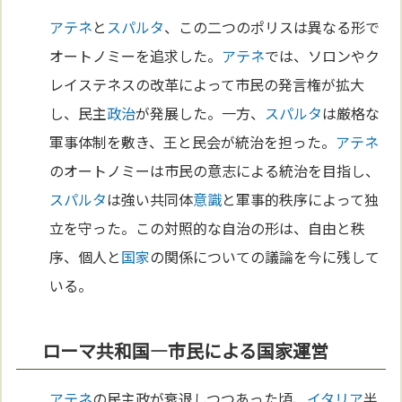
アテネ
と
スパルタ
、この二つのポリスは異なる形で
オートノミーを追求した。
アテネ
では、ソロンやク
レイステネスの改革によって市民の発言権が拡大
し、民主
政治
が発展した。一方、
スパルタ
は厳格な
軍事体制を敷き、王と民会が統治を担った。
アテネ
のオートノミーは市民の意志による統治を目指し、
スパルタ
は強い共同体
意識
と軍事的秩序によって独
立を守った。この対照的な自治の形は、自由と秩
序、個人と
国家
の関係についての議論を今に残して
いる。
ローマ共和国—市民による国家運営
アテネ
の民主政が衰退しつつあった頃、
イタリア
半