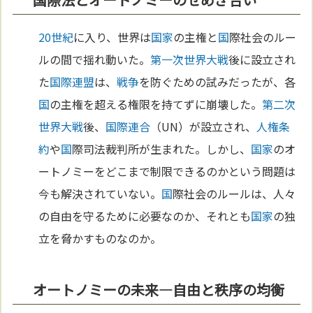
20世紀
に入り、世界は
国家
の主権と
国
際社会のルー
ルの間で揺れ動いた。
第一次世界大戦
後に設立され
た
国際連盟
は、
戦争
を防ぐための試みだったが、各
国
の主権を超える権限を持てずに崩壊した。
第二次
世界大戦
後、
国際連合
（UN）が設立され、
人権
条
約
や
国
際司法裁判所が生まれた。しかし、
国家
のオ
ートノミーをどこまで制限できるのかという問題は
今も解決されていない。
国
際社会のルールは、人々
の自由を守るために必要なのか、それとも
国家
の独
立を脅かすものなのか。
オートノミーの未来—自由と秩序の均衡