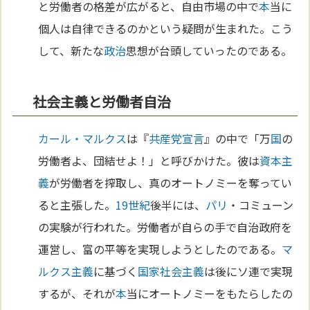
と労働者の格差が広がると、自由市場の中で
本
当に
個人は自律できるのかという疑問が生まれた。こう
して、新たな
政治
思想が台頭していったのである。
社会主義と労働者自治
カール・マルクス
は『
共産党宣言
』の中で「万
国
の
労働者よ、団結せよ！」と呼びかけた。彼は
資本主
義
が労働者を搾取し、真のオートノミーを奪ってい
ると主張した。
19世紀
後半には、
パリ
・コミューン
の実験が行われた。労働者が自らの手で自治政府を
運営し、富の平等を実現しようとしたのである。
マ
ルクス主義
に基づく
国家
社会主義
は後にソ連で実現
するが、それが
本
当にオートノミーをもたらしたの