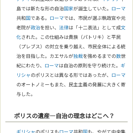
島では新たな形の自治
国家
が誕生していた。
ローマ
共和
国
である。
ローマ
では、市民が選ぶ執政官や元
老院が
政治
を担い、
法律
は「十二表法」として成
文
化
された。この仕組みは貴族（パトリキ）と平民
（プレブス）の対立を乗り越え、市民全体による統
治を目指した。カエサルが
独裁
を強めるまでの
数
世
紀にわたり、
ローマ
は自治の原則を守り続けた。
ギ
リシャ
のポリスとは異なる形ではあったが、
ローマ
のオートノミーもまた、民主主義の発展に大きく寄
与した。
ポリスの遺産—自治の理念はどこへ？
ギリシャ
のポリスも
ローマ
共和
国
も、やがて中央集