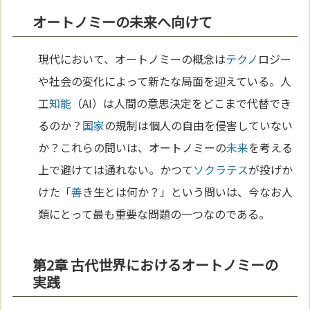
オートノミーの未来へ向けて
現代において、オートノミーの概念は
テクノ
ロジー
や社会の変化によって新たな局面を迎えている。人
工
知能
（AI）は人間の意思決定をどこまで代替でき
るのか？
国家
の規制は個人の自由を侵害していない
か？これらの問いは、オートノミーの
未来
を考える
上で避けては通れない。かつて
ソクラテス
が投げか
けた「
善
き生とは何か？」という問いは、今なお人
類にとって最も重要な問題の一つなのである。
第2章 古代世界におけるオートノミーの
実践