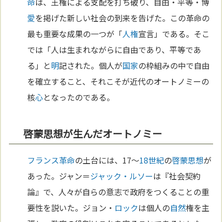
命
は、王権による支配を打ち破り、自由・平等・博
愛
を掲げた新しい社会の到来を告げた。この革命の
最も重要な成果の一つが「
人権
宣言」である。そこ
では「人は生まれながらに自由であり、平等であ
る」と
明
記された。個人が
国家
の枠組みの中で自由
を確立すること、それこそが近代のオートノミーの
核
心
となったのである。
啓蒙思想が生んだオートノミー
フランス革命
の土台には、17〜
18世紀
の
啓蒙思想
が
あった。ジャン＝
ジャック・ルソー
は『社会契約
論』で、人々が自らの意志で政府をつくることの重
要性を説いた。ジョン・
ロック
は個人の
自然
権を主