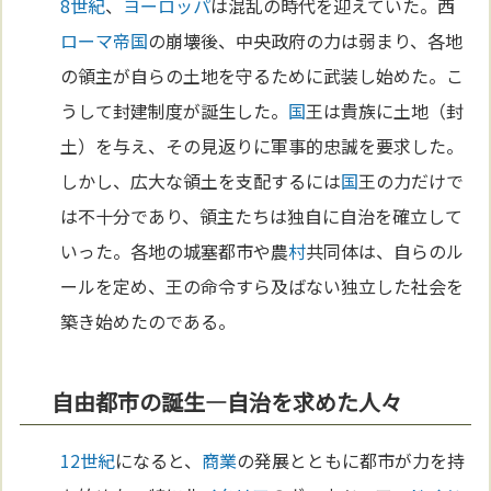
8世紀
、
ヨーロッパ
は混乱の時代を迎えていた。西
ローマ
帝国
の崩壊後、中央政府の力は弱まり、各地
の領主が自らの土地を守るために武装し始めた。こ
うして封建制度が誕生した。
国
王は貴族に土地（封
土）を与え、その見返りに軍事的忠誠を要求した。
しかし、広大な領土を支配するには
国
王の力だけで
は不十分であり、領主たちは独自に自治を確立して
いった。各地の城塞都市や農
村
共同体は、自らのル
ールを定め、王の命令すら及ばない独立した社会を
築き始めたのである。
自由都市の誕生—自治を求めた人々
12世紀
になると、
商業
の発展とともに都市が力を持