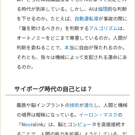
る時代が到来している。しかし、AIは
倫理
的な判断
を下せるのか。たとえば、
自動運転車
が事故の際に
「誰を助けるべきか」を判断する
アルゴリズム
は、
オートノミーをどこまで尊重しているのか。人間が
判断を委ねることで、
本
当に自由が保たれるのか。
それとも、我々は機械によって支配される運命にあ
るのか。
サイボーグ時代の自己とは？
義肢や脳インプラントの
技術
が
進化
し、人間と機械
の境界は曖昧になっている。
イーロン・マスク
の
「N
eu
ralink」は、脳とコン
ピュー
タを直接接続す
ることで、人間の能力を拡張しようとしている。だ