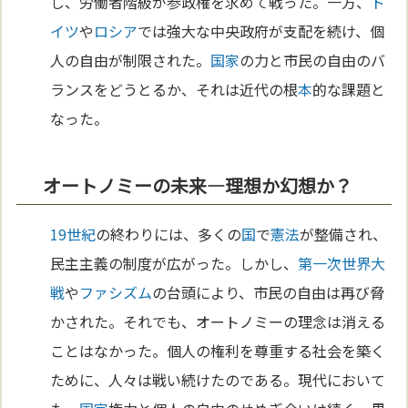
し、労働者階級が参政権を求めて戦った。一方、
ド
イツ
や
ロシア
では強大な中央政府が支配を続け、個
人の自由が制限された。
国家
の力と市民の自由のバ
ランスをどうとるか、それは近代の根
本
的な課題と
なった。
オートノミーの未来—理想か幻想か？
19世紀
の終わりには、多くの
国
で
憲法
が整備され、
民主主義の制度が広がった。しかし、
第一次世界大
戦
や
ファシズム
の台頭により、市民の自由は再び脅
かされた。それでも、オートノミーの理念は消える
ことはなかった。個人の権利を尊重する社会を築く
ために、人々は戦い続けたのである。現代において