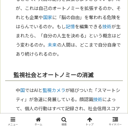
が、これは自己のオートノミーを拡張するのか、そ
れとも企業や
国家
に「脳の自由」を奪われる危険を
はらんでいるのか。もし
記憶
を編集できる
技術
が生
まれたら、「自分の人生を決める」という概念はど
う変わるのか。
未来
の人間は、どこまで自分自身で
あり続けられるのか。
監視社会とオートノミーの消滅
中
国
ではAIと
監視カメラ
が結びついた「スマートシ
ティ」が急速に発展している。顔認識
技術
によっ
て、個人の行動はすべて記録され、社会信用スコア
に影響を与える。欧
米
諸
国
でも、
国家
安全保障の名
メニュー
ホーム
検索
トップ
サイドバー
のもとにデータ収集が行われている。利便性と安全