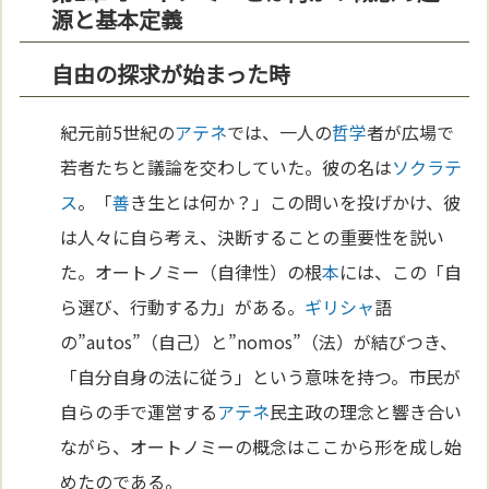
源と基本定義
自由の探求が始まった時
紀元前5世紀の
アテネ
では、一人の
哲学
者が広場で
若者たちと議論を交わしていた。彼の名は
ソクラテ
ス
。「
善
き生とは何か？」この問いを投げかけ、彼
は人々に自ら考え、決断することの重要性を説い
た。オートノミー（自律性）の根
本
には、この「自
ら選び、行動する力」がある。
ギリシャ
語
の”autos”（自己）と”nomos”（法）が結びつき、
「自分自身の法に従う」という意味を持つ。市民が
自らの手で運営する
アテネ
民主政の理念と響き合い
ながら、オートノミーの概念はここから形を成し始
めたのである。