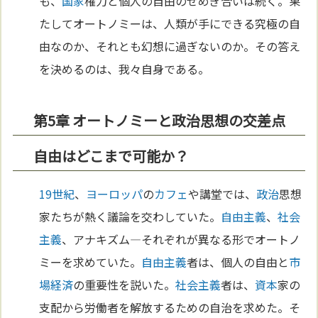
も、
国家
権力と個人の自由のせめぎ合いは続く。果
たしてオートノミーは、人類が手にできる究極の自
由なのか、それとも幻想に過ぎないのか。その答え
を決めるのは、我々自身である。
第5章 オートノミーと政治思想の交差点
自由はどこまで可能か？
19世紀
、
ヨーロッパ
の
カフェ
や講堂では、
政治
思想
家たちが熱く議論を交わしていた。
自由主義
、
社会
主義
、アナキズム—それぞれが異なる形でオートノ
ミーを求めていた。
自由主義
者は、個人の自由と
市
場経済
の重要性を説いた。
社会主義
者は、
資本
家の
支配から労働者を解放するための自治を求めた。そ