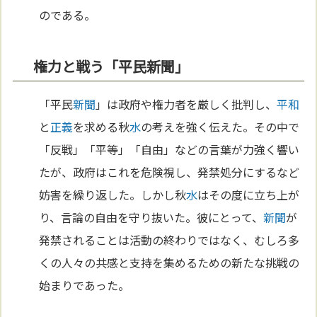
のである。
権力と戦う「平民新聞」
「平民
新聞
」は政府や権力者を厳しく批判し、
平和
と
正義
を求める秋
水
の考えを強く伝えた。その中で
「反戦」「平等」「自由」などの言葉が力強く響い
たが、政府はこれを危険視し、発禁処分にするなど
妨害を繰り返した。しかし秋
水
はその度に立ち上が
り、言論の自由を守り抜いた。彼にとって、
新聞
が
発禁されることは活動の終わりではなく、むしろ多
くの人々の共感と支持を集めるための新たな挑戦の
始まりであった。