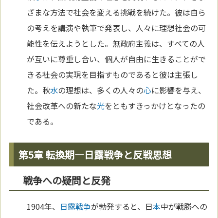
ざまな方法で社会を変える挑戦を続けた。彼は自ら
の考えを講演や執筆で発表し、人々に理想社会の可
能性を伝えようとした。無政府主義は、すべての人
が互いに尊重し合い、個人が自由に生きることがで
きる社会の実現を目指すものであると彼は主張し
た。秋
水
の理想は、多くの人々の
心
に影響を与え、
社会改革への新たな
光
をともすきっかけとなったの
である。
第5章 転換期―日露戦争と反戦思想
戦争への疑問と反発
1904年、
日露戦争
が勃発すると、日
本
中が戦勝への