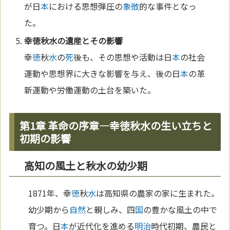
が日
本
における思想弾圧の
象徴
的な事件となっ
た。
幸
徳
秋
水
の遺産とその影響
幸
徳
秋
水
の
死
後も、その思想や活動は日
本
の社会
運動や思想界に大きな影響を与え、後の日
本
の革
新運動や労働運動の土台を築いた。
第1章 革命の序章―幸徳秋水の生い立ちと
初期の影響
高知の風土と秋水の幼少期
1871年、幸
徳
秋
水
は高知県の農家の家に生まれた。
幼少期から
自然
と親しみ、四
国
の豊かな風土の中で
育つ。日
本
が近代化を進める
明治
時代初期、農民と