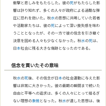
衝撃と悲しみをもたらした。彼の
死
がもたらした影
響は計り知れず、多くの人々が政府による過酷な弾
圧に恐れを抱いた。秋
水
の思想に共鳴していた若者
や活動家たちは、彼の
死
によって深い喪失感を味わ
うこととなったが、その一方で彼の信念を引き継ぐ
決意を固める人々も少なくなかった。秋
水
の
死
は、
日
本
社会に残る大きな傷跡となったのである。
信念を貫いたその意味
秋
水
の
死
後、その信念が日
本
の社会運動に与えた影
響は非常に大きかった。彼の最期の瞬間まで続いた
自由と平等への追求は、多くの人々にとって揺るぎ
ない理想の
象徴
となった。秋
水
が遺した思想は、後