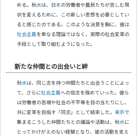
める。秋
水
は、日
本
の労働者や農民たちが苦しむ現
状を変えるために、この新しい思想を必要としてい
ると感じたのである。このような決意を胸に、彼は
社会主義
を単なる理論ではなく、実際の社会変革の
手段として取り組むようになった。
新たな仲間との出会いと絆
秋
水
は、同じ志を持つ仲間たちと出会うことによっ
て、さらに
社会主義
への信念を強めていった。彼ら
は労働者の苦境や社会の不平等を目の当たりにし、
共に変革を目指す「同志」として結束した。
東京
で
集まるこうした仲間たちとの議論や活動は、秋
水
に
とってかけがえのない経験となり、彼の活動を支え