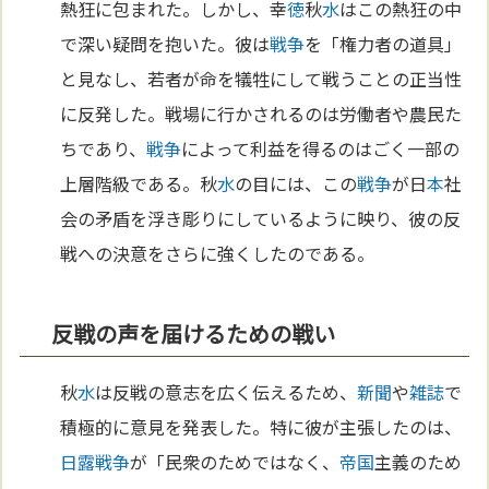
熱狂に包まれた。しかし、幸
徳
秋
水
はこの熱狂の中
で深い疑問を抱いた。彼は
戦争
を「権力者の道具」
と見なし、若者が命を犠牲にして戦うことの正当性
に反発した。戦場に行かされるのは労働者や農民た
ちであり、
戦争
によって利益を得るのはごく一部の
上層階級である。秋
水
の目には、この
戦争
が日
本
社
会の矛盾を浮き彫りにしているように映り、彼の反
戦への決意をさらに強くしたのである。
反戦の声を届けるための戦い
秋
水
は反戦の意志を広く伝えるため、
新聞
や
雑誌
で
積極的に意見を発表した。特に彼が主張したのは、
日露戦争
が「民衆のためではなく、
帝国
主義のため