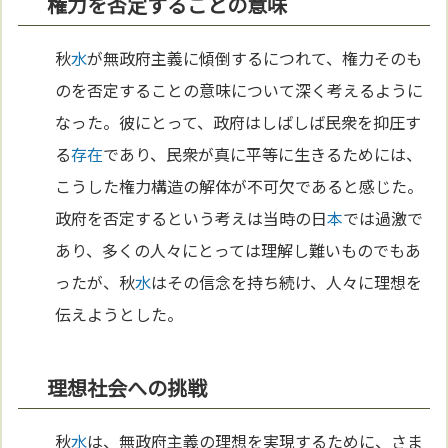
権力を否定することの意味
秋
水
が無政府主義に傾倒するにつれて、権力そのも
のを否定することの意味について深く考えるように
なった。彼にとって、政府はしばしば民衆を抑圧す
る
存在
であり、民衆が真に平等に生きるためには、
こうした権力構造の解体が不可欠であると感じた。
政府を否定するという考えは当時の日
本
では過激で
あり、多くの人々にとっては理解し難いものでもあ
ったが、秋
水
はその信念を持ち続け、人々に理想を
伝えようとした。
理想社会への挑戦
秋
水
は、無政府主義の理想を実現するために、さま