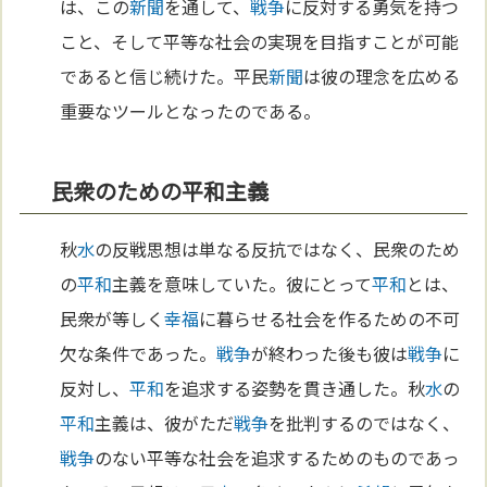
は、この
新聞
を通して、
戦争
に反対する勇気を持つ
こと、そして平等な社会の実現を目指すことが可能
であると信じ続けた。平民
新聞
は彼の理念を広める
重要なツールとなったのである。
民衆のための平和主義
秋
水
の反戦思想は単なる反抗ではなく、民衆のため
の
平和
主義を意味していた。彼にとって
平和
とは、
民衆が等しく
幸福
に暮らせる社会を作るための不可
欠な条件であった。
戦争
が終わった後も彼は
戦争
に
反対し、
平和
を追求する姿勢を貫き通した。秋
水
の
平和
主義は、彼がただ
戦争
を批判するのではなく、
戦争
のない平等な社会を追求するためのものであっ