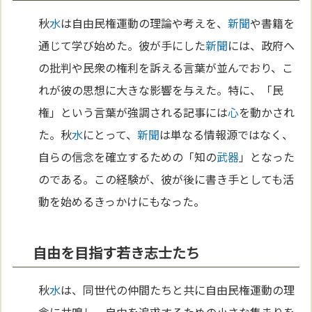
秋
水
は自由民権運動の理論や考えを、
新聞
や書籍を
通じて学び始めた。彼が手にした
新聞
には、政府へ
の批判や民衆の権利を訴える言葉が並んでおり、こ
れが彼の思想に大きな影響を与えた。特に、「民
権」という言葉が強調される記事には
心
を動かされ
た。秋
水
にとって、
新聞
は単なる情報源ではなく、
自らの信念を確立するための「知の
武器
」となった
のである。この経験が、彼が後に書き手としても活
動を始めるきっかけにもなった。
自由を目指す若き志士たち
秋
水
は、同世代の仲間たちと共に自由民権運動の理