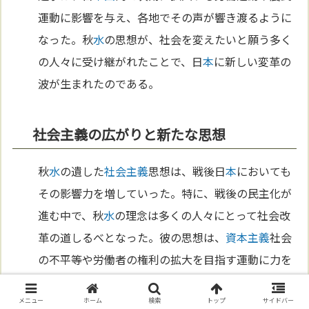
運動に影響を与え、各地でその声が響き渡るように
なった。秋
水
の思想が、社会を変えたいと願う多く
の人々に受け継がれたことで、日
本
に新しい変革の
波が生まれたのである。
社会主義の広がりと新たな思想
秋
水
の遺した
社会主義
思想は、戦後日
本
においても
その影響力を増していった。特に、戦後の民主化が
進む中で、秋
水
の理念は多くの人々にとって社会改
革の道しるべとなった。彼の思想は、
資本主義
社会
の不平等や労働者の権利の拡大を目指す運動に力を
与え、社会全体がより平等であることを求める潮流
を作り出したのである。秋
水
が提唱した理想は、日
メニュー
ホーム
検索
トップ
サイドバー