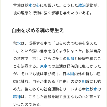
言葉は秋
水
の
心
にも響いた。こうした
政治
活動が、
彼の理想と行動に強く影響を与えたのである。
自由を求める魂の芽生え
秋
水
は、成長する中で「自らの力で社会を変えた
い」という強い信念を抱くようになった。彼は自身
の意志で上京し、さらに多くの
知識
と経験を積むこ
とを決意する。
東京
での生活は経済的に厳しかった
が、それでも彼は学び続け、日
本
国
内外の新しい思
想に触れ、自分が求める「自由」の姿を
明
確にし始
めた。後に多くの社会運動をリードする幸
徳
秋
水
の
精神
は、こうした経験を経て強固なものへと育って
いったのである。