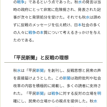
の
戦争
」であるという点であった。秋
水
の発言は当
時の政府にとって非常に危険視され、発表された記
事が次々と発禁処分を受けた。それでも秋
水
は諦め
ずに反戦のメッセージを伝え続け、日
本
社会の多く
の人々に
戦争
の
本
質について考えるきっかけを与え
たのである。
「平民新聞」と反戦の理想
秋
水
は「平民
新聞
」を創刊し、反戦思想と民衆の声
を直接届けようとした。この
新聞
は政府批判や社会
改革の内容を積極的に掲載し、多くの読者に支持さ
れた。「平民
新聞
」は
戦争
に対する反対の立場を
明
確にし、民衆の立場からの視点を提供した。秋
水