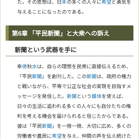
た。その思想は、日
本
の多くの人々に
希望
と勇気を
与えることになったのである。
第6章 「平民新聞」と大衆への訴え
新聞という武器を手に
幸
徳
秋
水
は、自らの理想を民衆に直接伝えるため、
「平民
新聞
」を創刊した。この
新聞
は、政府の権力
と戦いながら、平等で公正な社会の実現を目指すメ
ッセージを発信した。
新聞
という
媒体
を使えば、
日々の生活に追われる多くの人々にも自分たちの権
利を考える機会を届けられると信じたからである。
彼は「平民
新聞
」を一冊一冊、大切に広め、多くの
労働者や農民に
希望
を与え、仲間の声を伝え続けた