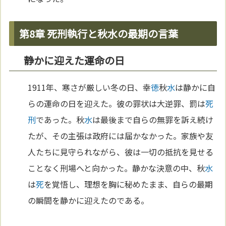
第8章 死刑執行と秋水の最期の言葉
静かに迎えた運命の日
1911年、寒さが厳しい冬の日、幸
徳
秋
水
は静かに自
らの運命の日を迎えた。彼の罪状は大逆罪、罰は
死
刑
であった。秋
水
は最後まで自らの無罪を訴え続け
たが、その主張は政府には届かなかった。家族や友
人たちに見守られながら、彼は一切の抵抗を見せる
ことなく刑場へと向かった。静かな決意の中、秋
水
は
死
を覚悟し、理想を胸に秘めたまま、自らの最期
の瞬間を静かに迎えたのである。