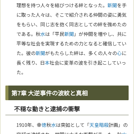
理想を持つ人々を結びつける絆となった。
新聞
を手
に取った人々は、そこで紹介される仲間の姿に勇気
をもらい、同じ志を抱く同志としての絆を強めたの
である。秋
水
は「平民
新聞
」が仲間を増やし、共に
平等な社会を実現するための力となると確信してい
た。彼の
新聞
がもたらした絆は、多くの人々の
心
に
長く残り、日
本
社会に変革の波を引き起こしていっ
た。
第7章 大逆事件の波紋と真相
不穏な動きと逮捕の衝撃
1910年、幸
徳
秋
水
は突如として「
天皇
暗殺
計画」の