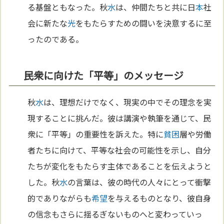
る基盤ともなった。秋
水
は、仲間たちと共に日
本
社
会に新たな
光
をもたらすための闘いを決意するに至
ったのである。
民衆に向けた「平等」のメッセージ
秋
水
は、理想だけでなく、現実の中でその理念を実
現することに挑んだ。彼は講演や執筆を通じて、民
衆に「平等」の重要性を訴えた。特に
貧困
層や労働
者たちに向けて、平等な社会の可能性を示し、自分
たちが変化をもたらす主体であることを伝えようと
した。秋
水
の言葉は、彼の時代の人々にとって衝撃
的でありながらも
希望
を与えるものとなり、彼自身
の信念もさらに揺るぎないものへと変わっていっ