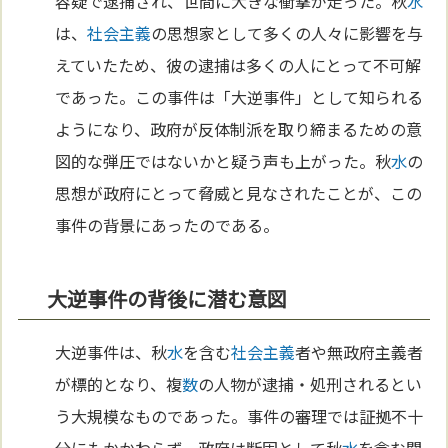
容疑で逮捕され、世間に大きな衝撃が走った。秋
水
は、
社会主義
の思想家として多くの人々に影響を与
えていたため、彼の逮捕は多くの人にとって不可解
であった。この事件は「大逆事件」として知られる
ようになり、政府が反体制派を取り締まるための意
図的な弾圧ではないかと疑う声も上がった。秋
水
の
思想が政府にとって脅威と見なされたことが、この
事件の背景にあったのである。
大逆事件の背後に潜む意図
大逆事件は、秋
水
を含む
社会主義
者や無政府主義者
が標的となり、複
数
の人物が逮捕・処刑されるとい
う大規模なものであった。事件の審理では証拠不十
分にもかかわらず、政府は断固として秋
水
を含む関