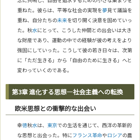
念に共鳴し、自由を追求するための小さな集まりを
重ねた。彼らは、平等な社会の実現を
夢
見て議論を
重ね、自分たちの
未来
を切り開く決意を固めていっ
た。秋
水
にとって、こうした仲間との出会いは大き
な財産であり、運動の中での経験が彼の考えをより
強固にしていった。こうして彼の若き日々は、次第
に「ただ生きる」から「自由のために生きる」へと
変わっていくのである。
第3章 進化する思想―社会主義への転換
欧米思想との衝撃的な出会い
幸
徳
秋
水
は、
東京
での生活を通じて、西洋の革新的
な思想と出会った。特に
フランス革命
や
ロシア
の農