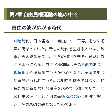
第2章 自由民権運動の嵐の中で
自由の波が広がる時代
明治
時代、日
本
各地で「自由」と「平等」を求める
声が高まっていた。新しい時代を生きる人々は、欧
米
からの影響を受け、自らの権利を守るべきだと考
えるようになる。自由民権運動はその
象徴
であり、
板垣退助
や後藤
象
二郎らが中
心
となり、全
国
で集会
や演説が行われていた。高知県も例外ではなく、住
民たちは新たな社会秩序を求めて活動していた。こ
の自由の波は、若き日の幸
徳
秋
水
の
心
にも強く響
き、彼の思想の礎となったのである。