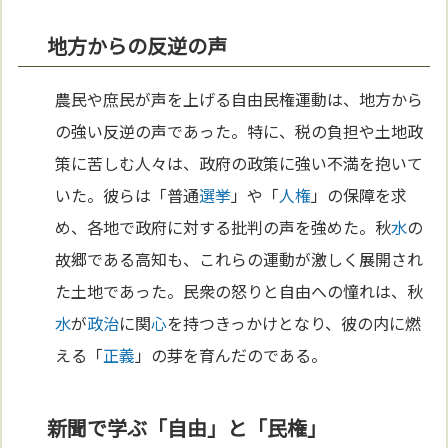
地方からの反逆の声
農民や庶民が声を上げる自由民権運動は、地方から
の強い反逆の声であった。特に、税の負担や土地政
策に苦しむ人々は、政府の政策に強い不満を抱いて
いた。彼らは「普通
選挙
」や「
人権
」の保障を求
め、各地で政府に対する批判の声を強めた。秋
水
の
故郷である高知も、これらの運動が激しく展開され
た土地であった。民衆の怒りと自由への憧れは、秋
水
が
政治
に関
心
を持つきっかけとなり、彼の内に燃
える「
正義
」の芽を育んだのである。
新聞で学ぶ「自由」と「民権」