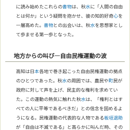
に読み始めたこれらの
書物
は、秋
水
に「人間の自由
とは何か」という疑問を抱かせ、彼の知的好奇
心
を
一層高めた。
書物
との出会いは、秋
水
を思想家とし
て歩ませる第一歩となった。
地方からの叫び―自由民権運動の波
高知は日
本
各地で巻き起こった自由民権運動の拠点
のひとつであった。秋
水
の周囲では、農民や
町
民が
政府に対して声を上げ、民主的な権利を求めてい
た。この運動の熱気に触れた秋
水
は、「権利とはす
べての人に平等であるべきだ」との信念を固めるよ
うになる。民権運動の代表的な人物である
板垣退助
が「自由は不滅である」と高らかに叫んだ時、その