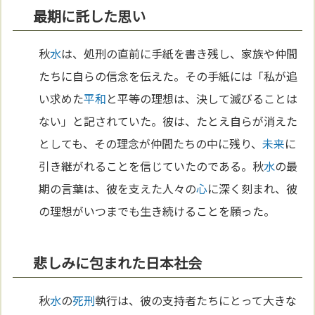
最期に託した思い
秋
水
は、処刑の直前に手紙を書き残し、家族や仲間
たちに自らの信念を伝えた。その手紙には「私が追
い求めた
平和
と平等の理想は、決して滅びることは
ない」と記されていた。彼は、たとえ自らが消えた
としても、その理念が仲間たちの中に残り、
未来
に
引き継がれることを信じていたのである。秋
水
の最
期の言葉は、彼を支えた人々の
心
に深く刻まれ、彼
の理想がいつまでも生き続けることを願った。
悲しみに包まれた日本社会
秋
水
の
死刑
執行は、彼の支持者たちにとって大きな