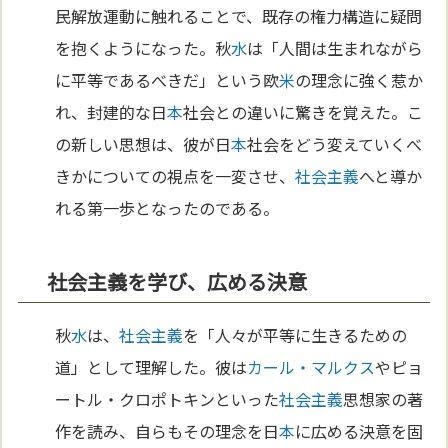
民解放運動に触れることで、既存の権力構造に疑問
を抱くようになった。秋
水
は「人間は生まれながら
に平等であるべきだ」という欧
米
の理念に強く惹か
れ、封建的な日
本
社会との違いに驚きを覚えた。こ
の新しい思想は、彼が日
本
社会をどう変えていくべ
きかについての視点を一変させ、
社会主義
へと導か
れる第一歩となったのである。
社会主義を学び、広める決意
秋
水
は、
社会主義
を「人々が平等に生きるための
道」として理解した。彼は
カール・マルクス
やピョ
ートル・クロポトキンといった
社会主義
思想家の著
作を読み、自らもその理念を日
本
に広める決意を固