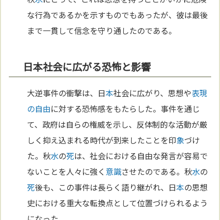
な行為であるかを示すものでもあったが、彼は最後
まで一貫して信念を守り通したのである。
日本社会に広がる恐怖と影響
大逆事件の衝撃は、日
本
社会に広がり、思想や
表現
の自由
に対する恐怖感をもたらした。事件を通じ
て、政府は自らの権威を示し、反体制的な活動が厳
しく抑え込まれる時代が到来したことを印
象
づけ
た。秋
水
の
死
は、社会における自由な発言が容易で
ないことを人々に強く
意識
させたのである。秋
水
の
死
後も、この事件は長らく語り継がれ、日
本
の思想
史における重大な転換点として位置づけられるよう
になった。