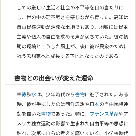
しての厳しい生活と社会の不平等を目の当たりに
し、世の中の理不尽さを感じながら育った。高知は
自由民権運動が活発な土地でもあり、地域には民主
主義や個人の自由を求める声が満ちていた。彼の初
期の環境とこうした風土が、後に彼が民衆のために
戦う思想家へと成長する下地となったのである。
書物との出会いが変えた運命
幸
徳
秋
水
は、少年時代から
書物
に魅了された。ある
時、彼が手にしたのは西洋思想や日
本
の自由民権運
動を描いた
書物
であった。特に、
フランス革命
やア
メリカ独立運動の影響で生まれた自由平等の思想に
触れ、次第に自らの考えを磨いていく。小学校時代