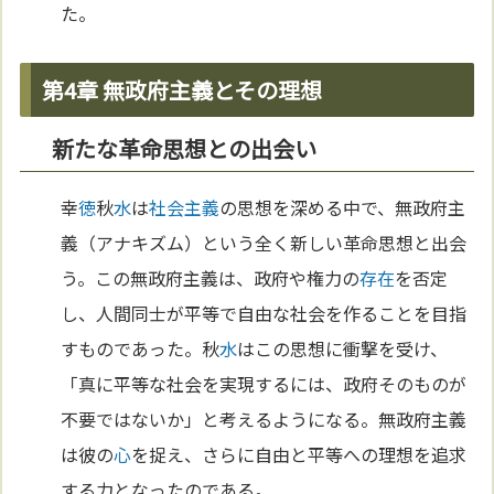
た。
第4章 無政府主義とその理想
新たな革命思想との出会い
幸
徳
秋
水
は
社会主義
の思想を深める中で、無政府主
義（アナキズム）という全く新しい革命思想と出会
う。この無政府主義は、政府や権力の
存在
を否定
し、人間同士が平等で自由な社会を作ることを目指
すものであった。秋
水
はこの思想に衝撃を受け、
「真に平等な社会を実現するには、政府そのものが
不要ではないか」と考えるようになる。無政府主義
は彼の
心
を捉え、さらに自由と平等への理想を追求
する力となったのである。