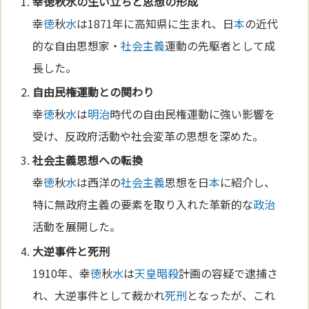
幸
徳
秋
水
の生い立ちと思想の形成
幸
徳
秋
水
は1871年に高知県に生まれ、日
本
の近代
的な自由思想家・
社会主義
運動の先駆者として成
長した。
自由民権運動との関わり
幸
徳
秋
水
は
明治
時代の自由民権運動に強い影響を
受け、反政府活動や社会変革の思想を深めた。
社会主義
思想への転換
幸
徳
秋
水
は西洋の
社会主義
思想を日
本
に紹介し、
特に無政府主義の要素を取り入れた革新的な
政治
活動を展開した。
大逆事件と
死刑
1910年、幸
徳
秋
水
は
天皇
暗殺
計画の容疑で逮捕さ
れ、大逆事件として裁かれ
死刑
となったが、これ