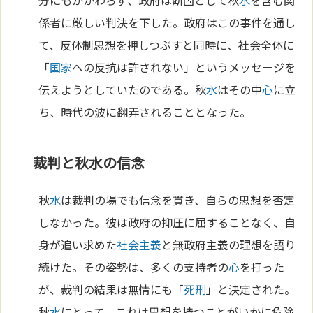
係者に厳しい判決を下した。政府はこの事件を通し
て、反体制思想を押しつぶすと同時に、社会全体に
「
国家
への反抗は許されない」というメッセージを
伝えようとしていたのである。秋
水
はその中
心
に立
ち、時代の波に翻弄されることとなった。
裁判と秋水の信念
秋
水
は裁判の場でも信念を貫き、自らの思想を否定
しなかった。彼は政府の抑圧に屈することなく、自
身が追い求めた
社会主義
と無政府主義の理想を語り
続けた。その姿勢は、多くの支持者の
心
を打った
が、裁判の結果は無情にも「
死刑
」と決定された。
秋
水
にとって、これは思想を持つことがいかに危険