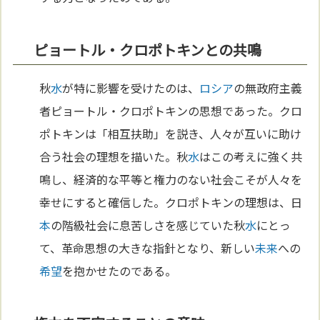
ピョートル・クロポトキンとの共鳴
秋
水
が特に影響を受けたのは、
ロシア
の無政府主義
者ピョートル・クロポトキンの思想であった。クロ
ポトキンは「相互扶助」を説き、人々が互いに助け
合う社会の理想を描いた。秋
水
はこの考えに強く共
鳴し、経済的な平等と権力のない社会こそが人々を
幸せにすると確信した。クロポトキンの理想は、日
本
の階級社会に息苦しさを感じていた秋
水
にとっ
て、革命思想の大きな指針となり、新しい
未来
への
希望
を抱かせたのである。