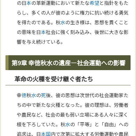
の日
本
の革新運動において新たな
希望
と指針をもた
らし、多くの人が彼のように権力に抗い続ける勇気
を得たのである。秋
水
の生き様は、思想を貫くこと
の意味を日
本
社会に強く刻み込み、後世に大きな影
響を与え続けている。
第9章 幸徳秋水の遺産―社会運動への影響
革命の火種を受け継ぐ者たち
幸
徳
秋
水
の
死
後、彼の思想は次世代の社会運動家た
ちの中で新たな火種となった。彼の理想は、労働者
や農民など、社会の最も弱い立場にある人々に深く
根を下ろしていた。秋
水
の「平等」と「自由」への
追求は、日
本
国
内で次第に拡大する労働運動や農民