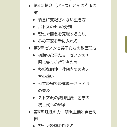
第4章 情念（パトス）とその克服の
道
情念に支配されない生き方
パトスの4つの分類
理性で情念を克服する方法
心の平安を手に入れる
第5章 ゼノンと弟子たちの教団形成
初期の弟子たち—ゼノンの周
囲に集まる哲学者たち
多様な個性—教団内での考え
方の違い
公共の場での講義—ストア派
の普及
ストア派の教団組織—哲学の
次世代への継承
第6章 理性の力—禁欲主義と自己制
御
理性で欲望を抑える