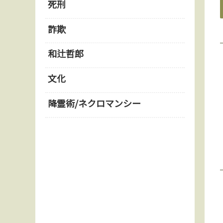
死刑
詐欺
和辻哲郎
文化
降霊術/ネクロマンシー