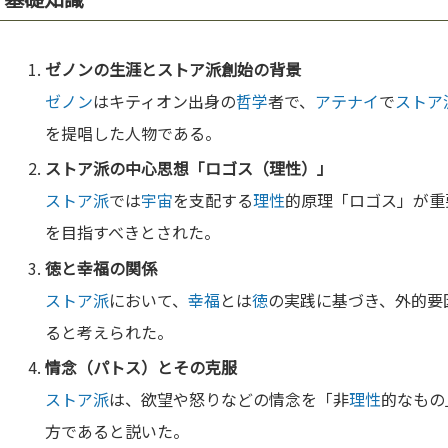
ゼノン
の生涯と
ストア派
創始の背景
ゼノン
はキティオン出身の
哲学
者で、
アテナイ
で
ストア
を提唱した人物である。
ストア派
の中
心
思想「ロゴス（
理性
）」
ストア派
では
宇宙
を支配する
理性
的原理「ロゴス」が重
を目指すべきとされた。
徳
と
幸福
の関係
ストア派
において、
幸福
とは
徳
の実践に基づき、外的要
ると考えられた。
情念（パトス）とその克服
ストア派
は、欲望や怒りなどの情念を「非
理性
的なもの
方であると説いた。