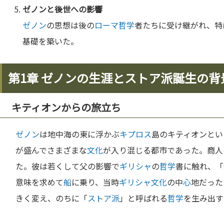
ゼノン
と後世への影響
ゼノン
の思想は後の
ローマ
哲学
者たちに受け継がれ、特
基礎を築いた。
第1章 ゼノンの生涯とストア派誕生の背
キティオンからの旅立ち
ゼノン
は地中海の東に浮かぶ
キプロス
島のキティオンとい
が盛んでさまざまな
文化
が入り混じる都市であった。商人
た。彼は若くして父の影響で
ギリシャ
の
哲学
書に触れ、「
意味を求めて
船
に乗り、当時
ギリシャ
文化
の中
心
地だった
きく変え、のちに「
ストア派
」と呼ばれる
哲学
を生み出す