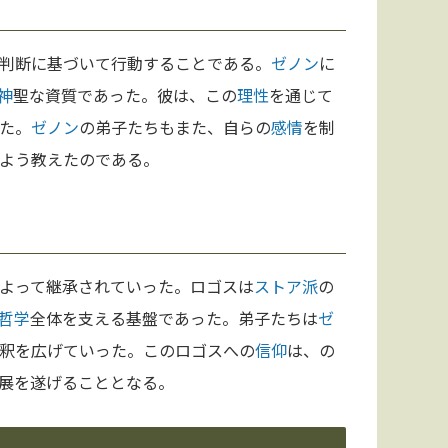
判断に基づいて行動することである。
ゼノン
に
神
聖な資質であった。彼は、この
理性
を通じて
た。
ゼノン
の弟子たちもまた、自らの
感情
を制
よう教えたのである。
よって継承されていった。ロゴスは
ストア派
の
哲学
全体を支える基盤であった。弟子たちは
ゼ
釈を広げていった。このロゴスへの
信仰
は、の
展を遂げることとなる。