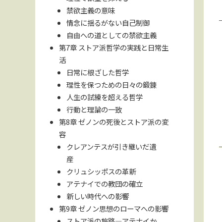
禁欲主義の意味
情念に揺るがない自己制御
自由への道としての禁欲主義
第7章 ストア派哲学の実践と日常生
活
日常に根ざした哲学
理性を保つための日々の鍛錬
人生の試練を超える哲学
行動と理論の一致
第8章 ゼノンの死後とストア派の変
容
クレアンテスが引き継いだ遺
産
クリュシッポスの革新
アテナイでの教団の確立
新しい時代への影響
第9章 ゼノン思想のローマへの影響
ストア派の旅路—アテナイか