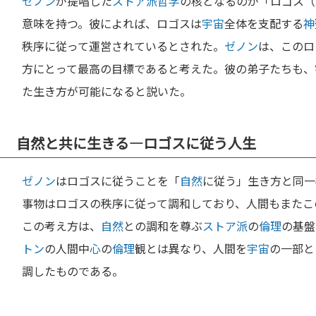
ゼノン
が提唱した
ストア派
哲学
の核となるのが「ロゴス（
意味を持つ。彼によれば、ロゴスは
宇宙
全体を支配する
神
秩序に従って運営されているとされた。
ゼノン
は、このロ
方にとって最高の目標であると考えた。彼の弟子たちも、
た生き方が可能になると説いた。
自然と共に生きる—ロゴスに従う人生
ゼノン
はロゴスに従うことを「
自然
に従う」生き方と同一
事物はロゴスの秩序に従って調和しており、人間もまたこ
この考え方は、
自然
との調和を尊ぶ
ストア派
の
倫理
の基盤
トン
の人間中
心
の
倫理
観とは異なり、人間を
宇宙
の一部と
調したものである。