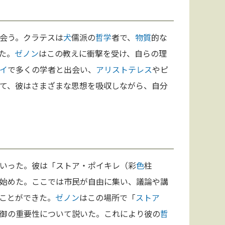
会う。クラテスは
犬
儒派の
哲学
者で、
物質
的な
た。
ゼノン
はこの教えに衝撃を受け、自らの理
イ
で多くの学者と出会い、
アリストテレス
やピ
て、彼はさまざまな思想を吸収しながら、自分
いった。彼は「ストア・ポイキレ（彩
色
柱
始めた。ここでは市民が自由に集い、議論や講
ことができた。
ゼノン
はこの場所で「
ストア
御の重要性について説いた。これにより彼の
哲