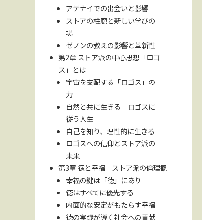
アテナイでの出会いと影響
ストアの柱廊と新しい学びの
場
ゼノンの教えの影響と革新性
第2章 ストア派の中心思想「ロゴ
ス」とは
宇宙を支配する「ロゴス」の
力
自然と共に生きる—ロゴスに
従う人生
自己を知り、理性的に生きる
ロゴスへの信仰とストア派の
未来
第3章 徳と幸福—ストア派の倫理観
幸福の鍵は「徳」にあり
徳はすべてに優先する
内面的な安定がもたらす幸福
徳の実践が導く社会への貢献