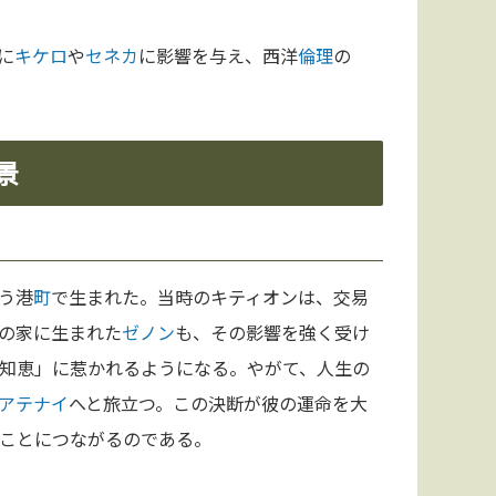
に
キケロ
や
セネカ
に影響を与え、西洋
倫理
の
景
う港
町
で生まれた。当時のキティオンは、交易
の家に生まれた
ゼノン
も、その影響を強く受け
知恵」に惹かれるようになる。やがて、人生の
アテナイ
へと旅立つ。この決断が彼の運命を大
ことにつながるのである。