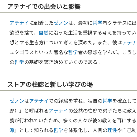
アテナイでの出会いと影響
アテナイ
に到着した
ゼノン
は、最初に
哲学
者クラテスに出
欲望を捨て、
自然
に沿った生活を重視する考えを持ってい
想とする生き方について考えを深めた。また、彼は
アテナ
ュタゴラスといった著名な
哲学
者の思想を学んだ。こうし
の
哲学
の基礎を築き始めていくのである。
ストアの柱廊と新しい学びの場
ゼノン
は
アテナイ
での経験を重ね、独自の
哲学
を確立して
廊）」と呼ばれる
アテナイ
の公共の柱廊で弟子たちに教え
義が行われていたため、多くの人々が彼の教えを耳にする
派
」として知られる
哲学
を体系化し、人間の
理性
や自己制