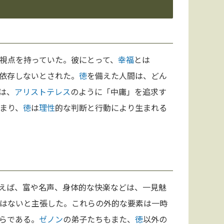
視点を持っていた。彼にとって、
幸福
とは
依存しないとされた。
徳
を備えた人間は、どん
は、
アリストテレス
のように「中庸」を追求す
まり、
徳
は
理性
的な判断と行動により生まれる
えば、富や名声、身体的な快楽などは、一見魅
はないと主張した。これらの外的な要素は一時
らである。
ゼノン
の弟子たちもまた、
徳
以外の