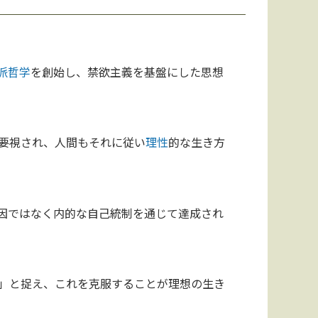
派
哲学
を創始し、禁欲主義を基盤にした思想
要視され、人間もそれに従い
理性
的な生き方
因ではなく内的な自己統制を通じて達成され
」と捉え、これを克服することが理想の生き