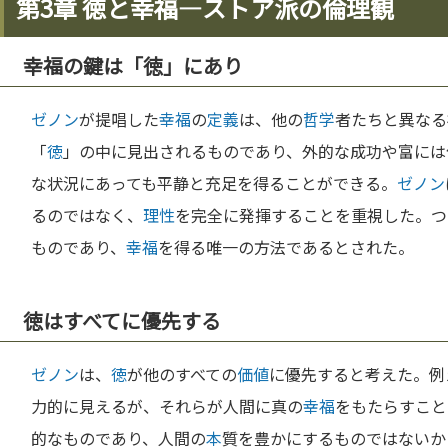
第3章 徳と幸福—ストア派の倫理観
幸福の鍵は「徳」にあり
ゼノン
が提唱した
幸福
の
定義
は、他の
哲学
者たちと異なる
「
徳
」の中に見出されるものであり、外的な成功や富には
な状況にあっても平静と充足を得ることができる。
ゼノン
るのではなく、
理性
を完全に発揮することを重視した。つ
ものであり、
幸福
を得る唯一の方法であるとされた。
徳はすべてに優先する
ゼノン
は、
徳
が他のすべての
価値
に優先すると考えた。例
力的に見えるが、それらが人間に真の
幸福
をもたらすこと
的なものであり、人間の
本
質を豊かにするものではないか