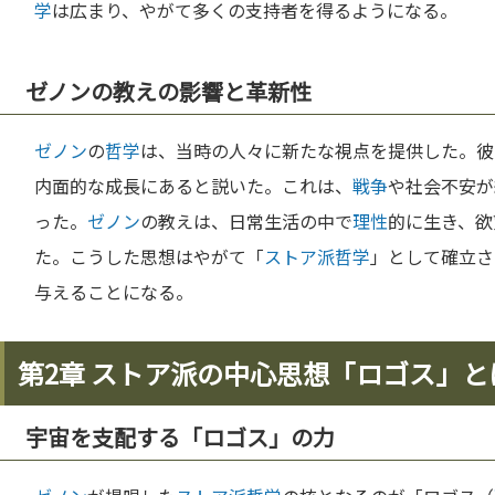
学
は広まり、やがて多くの支持者を得るようになる。
ゼノンの教えの影響と革新性
ゼノン
の
哲学
は、当時の人々に新たな視点を提供した。彼
内面的な成長にあると説いた。これは、
戦争
や社会不安が
った。
ゼノン
の教えは、日常生活の中で
理性
的に生き、欲
た。こうした思想はやがて「
ストア派
哲学
」として確立さ
与えることになる。
第2章 ストア派の中心思想「ロゴス」と
宇宙を支配する「ロゴス」の力