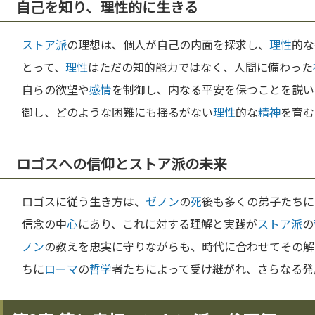
自己を知り、理性的に生きる
ストア派
の理想は、個人が自己の内面を探求し、
理性
的な
とって、
理性
はただの知的能力ではなく、人間に備わった
自らの欲望や
感情
を制御し、内なる平安を保つことを説い
御し、どのような困難にも揺るがない
理性
的な
精神
を育む
ロゴスへの信仰とストア派の未来
ロゴスに従う生き方は、
ゼノン
の
死
後も多くの弟子たちに
信念の中
心
にあり、これに対する理解と実践が
ストア派
の
ノン
の教えを忠実に守りながらも、時代に合わせてその解
ちに
ローマ
の
哲学
者たちによって受け継がれ、さらなる発