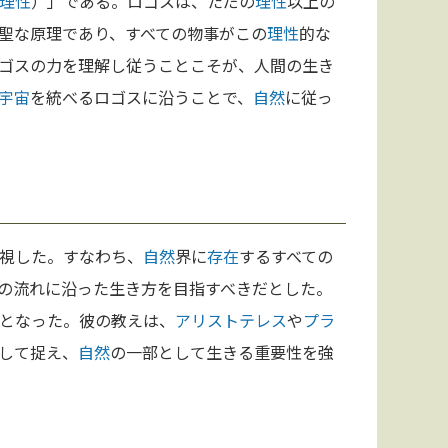
理性
）」である。ロゴスは、ただの
理性
以上の
聖な原理であり、すべての物事がこの
理性
的な
ゴスの力を理解し従うことこそが、人間の生き
宇宙
を統べるロゴスに沿うことで、
自然
に従っ
視した。すなわち、
自然
界に
存在
するすべての
の流れに沿った生き方を目指すべきだとした。
となった。彼の教えは、
アリストテレス
や
プラ
して捉え、
自然
の一部として生きる重要性を強