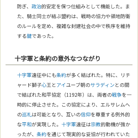
防ぎ、
政治
的安定を保つ仕組みとして機能した。ま
た、騎士同士が結ぶ盟約は、戦時の協力や領地防衛
のルールを定め、複雑な封建社会の中で秩序を維持
する
鍵
であった。
十字軍と条約の意外なつながり
十字軍
遠征中にも
条約
が多く結ばれた。特に、リチ
ャード獅子
心
王と
アイ
ユーブ朝の
サラディン
との間
で結ばれた和平協定（1192年）は、両者の
戦争
を一
時的に停止させた。この協定により、エルサレムへ
の
巡礼
は可能となり、互いの
信仰
を尊重する例外的
な
平和
が実現した。
十字軍
遠征は
宗教
的動機が強か
ったが、
条約
を通じて現実的な妥協が行われていた