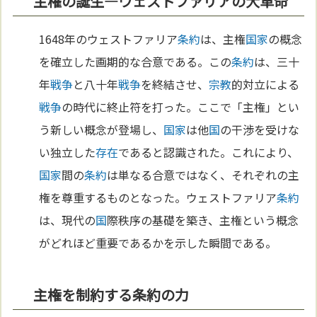
主権の誕生—ウェストファリアの大革命
1648年のウェストファリア
条約
は、主権
国家
の概念
を確立した画期的な合意である。この
条約
は、三十
年
戦争
と八十年
戦争
を終結させ、
宗教
的対立による
戦争
の時代に終止符を打った。ここで「主権」とい
う新しい概念が登場し、
国家
は他
国
の干渉を受けな
い独立した
存在
であると認識された。これにより、
国家
間の
条約
は単なる合意ではなく、それぞれの主
権を尊重するものとなった。ウェストファリア
条約
は、現代の
国
際秩序の基礎を築き、主権という概念
がどれほど重要であるかを示した瞬間である。
主権を制約する条約の力