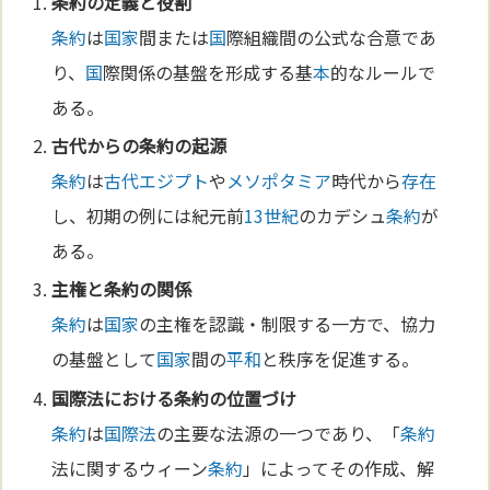
条約
の
定義
と役割
条約
は
国家
間または
国
際組織間の公式な合意であ
り、
国
際関係の基盤を形成する基
本
的なルールで
ある。
古代からの
条約
の起源
条約
は
古代エジプト
や
メソポタミア
時代から
存在
し、初期の例には紀元前
13世紀
のカデシュ
条約
が
ある。
主権と
条約
の関係
条約
は
国家
の主権を認識・制限する一方で、協力
の基盤として
国家
間の
平和
と秩序を促進する。
国際法
における
条約
の位置づけ
条約
は
国際法
の主要な法源の一つであり、「
条約
法に関するウィーン
条約
」によってその作成、解