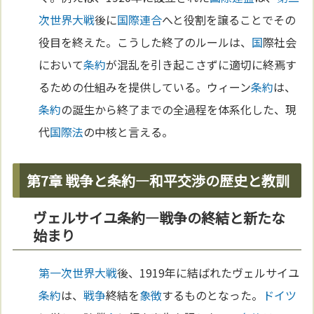
次世界大戦
後に
国際連合
へと役割を譲ることでその
役目を終えた。こうした終了のルールは、
国
際社会
において
条約
が混乱を引き起こさずに適切に終焉す
るための仕組みを提供している。ウィーン
条約
は、
条約
の誕生から終了までの全過程を体系化した、現
代
国際法
の中核と言える。
第7章 戦争と条約—和平交渉の歴史と教訓
ヴェルサイユ条約—戦争の終結と新たな
始まり
第一次世界大戦
後、1919年に結ばれたヴェルサイユ
条約
は、
戦争
終結を
象徴
するものとなった。
ドイツ