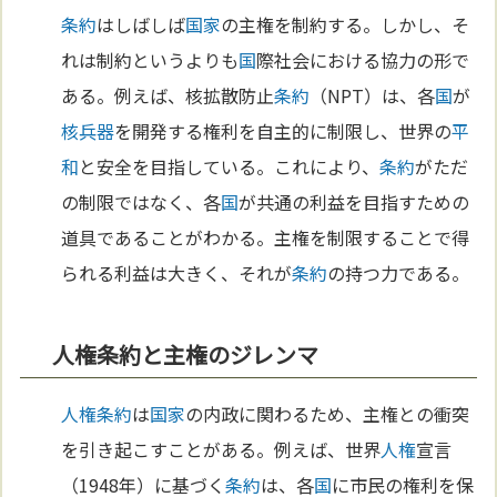
条約
はしばしば
国家
の主権を制約する。しかし、そ
れは制約というよりも
国
際社会における協力の形で
ある。例えば、核拡散防止
条約
（NPT）は、各
国
が
核兵器
を開発する権利を自主的に制限し、世界の
平
和
と安全を目指している。これにより、
条約
がただ
の制限ではなく、各
国
が共通の利益を目指すための
道具であることがわかる。主権を制限することで得
られる利益は大きく、それが
条約
の持つ力である。
人権条約と主権のジレンマ
人権
条約
は
国家
の内政に関わるため、主権との衝突
を引き起こすことがある。例えば、世界
人権
宣言
（1948年）に基づく
条約
は、各
国
に市民の権利を保