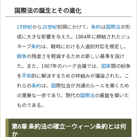
国際法の誕生とその進化
19世紀
から
20世紀
初頭にかけて、
条約
は
国際法
の形
成に大きな影響を与えた。1864年に締結されたジュ
ネーブ
条約
は、戦時における人道的対応を規定し、
戦争
の残虐さを軽減するための新しい基準を設け
た。また、1907年のハーグ会議では、
国家
間の紛争
を
平和
的に解決するための枠組みが議論された。こ
れらの
条約
は、
国
際社会が共通のルールを築くため
の重要な一歩であり、現代の
国際法
の基盤を築いた
ものである。
第6章 条約法の確立—ウィーン条約とは何
か