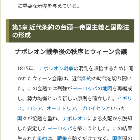
に重要な示唆を与えている。
第5章 近代条約の台頭—帝国主義と国際法
の形成
ナポレオン戦争後の秩序とウィーン会議
1815年、
ナポレオン
戦争
の混乱を収拾するために開
かれたウィーン会議は、近代
条約
の時代を切り開い
た。この会議では列強が
ヨーロッパ
の
地図
を再編成
し、勢力均衡という新しい原則を確立した。
イギリ
ス
、
ロシア
、
オーストリア
、
プロイセン
といった
国
々が協議を重ね、
ナポレオン
による支配から脱却
した安定した
ヨーロッパ
を築こうとした。この結果
生まれた
条約
は、
戦争
を防ぐだけでなく、
国家
間の