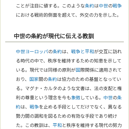
ことが注目に値する。このような
条約
は
中世
の
戦争
における戦術的側面を超えて、外交の力を示した。
中世の条約が現代に伝える教訓
中世
ヨーロッパ
の
条約
は、
戦争と平和
が交互に訪れ
る時代の中で、秩序を維持するための知恵を示して
いる。現代では同様の原則が
国
際関係に適用されて
おり、
国家
間の
条約
は協力のための基盤となってい
る。マグナ・カルタのような文書は、法の支配と権
利の尊重という理念を今も
象徴
している。
中世
の
条
約
は、
戦争
を止める手段としてだけでなく、異なる
勢力間の調和を図るための有効な手段であり続け
た。この教訓は、
平和
と秩序を維持する現代の努力