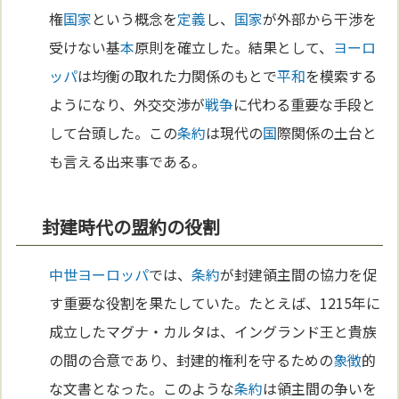
権
国家
という概念を
定義
し、
国家
が外部から干渉を
受けない基
本
原則を確立した。結果として、
ヨーロ
ッパ
は均衡の取れた力関係のもとで
平和
を模索する
ようになり、外交交渉が
戦争
に代わる重要な手段と
して台頭した。この
条約
は現代の
国
際関係の土台と
も言える出来事である。
封建時代の盟約の役割
中世
ヨーロッパ
では、
条約
が封建領主間の協力を促
す重要な役割を果たしていた。たとえば、1215年に
成立したマグナ・カルタは、イングランド王と貴族
の間の合意であり、封建的権利を守るための
象徴
的
な文書となった。このような
条約
は領主間の争いを