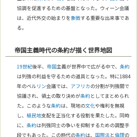
協調を促進するための基盤となった。ウィーン会議
は、近代外交の始まりを
象徴
する重要な出来事であ
る。
帝国主義時代の条約が描く世界地図
19世紀
後半、
帝国
主義が世界中で広がる中で、
条約
は列強の利益を守るための道具となった。特に1884
年のベル
リン
会議では、
アフリカ
の分割が列強間で
協議され、領土の取り決めが
条約
としてまとめられ
た。このような
条約
は、現地の
文化
や権利を無視
し、
植民地
支配を正当化する役割を果たした。同時
に、
条約
は列強同士の争いを抑制するための調整手
段でもあった。この時代の
条約
は、
国際法
と
倫理
の