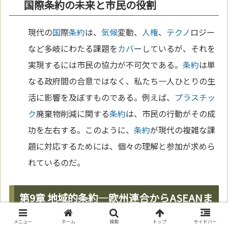
国際条約の未来と市民の役割
現代の
国
際
条約
は、
気候
変動、
人権
、
テクノ
ロジー
など多岐にわたる課題を
カバ
ーしているが、それを
実現するには市民の協力が不可欠である。
条約
は単
なる政府間の合意ではなく、私たち一人ひとりの生
活に影響を及ぼすものである。例えば、
プラスチッ
ク
廃棄物削減に関する
条約
は、市民の行動がその成
功を左右する。このように、
条約
が現代の複雑な課
題に対応するためには、個々の理解と参加が求めら
れているのだ。
第9章 地域的条約—欧州連合からASEANま
で
メニュー
ホーム
検索
トップ
サイドバー