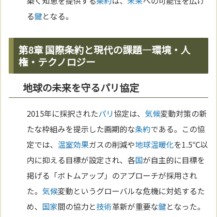
築く知恵を提供する
条約
は、
未来
への可能性を広げ
る
鍵
となる。
第8章 国際条約と現代の課題—環境・人
権・テクノロジー
地球の未来を守るパリ協定
2015年に採択された
パリ
協定は、
気候
変動対策の新
たな枠組みを提示した画期的な
条約
である。この協
定では、
温室効果
ガスの削減や
地球温暖化
を1.5℃以
内に抑える目標が設定され、各
国
が自主的に目標を
掲げる「ボトムアップ」のアプローチが採用され
た。
気候
変動というグローバルな危機に対処するた
め、
国家
間の協力と
技術
革新が重要な
鍵
となった。