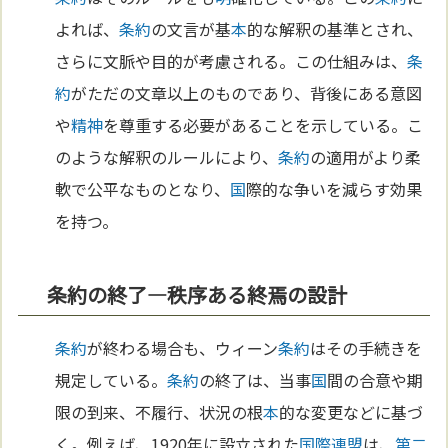
よれば、
条約
の文言が基
本
的な解釈の基準とされ、
さらに文脈や目的が考慮される。この仕組みは、
条
約
がただの文章以上のものであり、背後にある意図
や
精神
を尊重する必要があることを示している。こ
のような解釈のルールにより、
条約
の適用がより柔
軟で公平なものとなり、
国
際的な争いを減らす効果
を持つ。
条約の終了—秩序ある終焉の設計
条約
が終わる場合も、ウィーン
条約
はその手続きを
規定している。
条約
の終了は、当事
国
間の合意や期
限の到来、不履行、状況の根
本
的な変更などに基づ
く。例えば、1920年に設立された
国際連盟
は、
第二