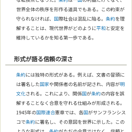
世界全体の秩序を形作る道具でもある。この約束が
守られなければ、
国
際社会は混乱に陥る。
条約
を理
解することは、現代世界がどのように
平和
と安定を
維持しているかを知る第一歩である。
形式が語る信頼の深さ
条約
には独特の形式がある。例えば、文書の冒頭に
は署名した
国家
や関係者の名前が記され、内容が
明
文化
される。これにより、関係
国
が
条約
の内容を誤
解することなく合意を守れる仕組みが形成される。
1945年の
国際連合
憲章では、各
国
がサンフランシス
コで
条約
に署名し、その意図を世界に示した。この
ような形式は、
条約
がただの合意ではなく、信頼と