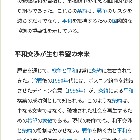
の緊張緩和を目指し、軍拡競争を抑える画期的な取
り組みであった。これらの
条約
は、
戦争
のリスクを
減らすだけでなく、
平和
を維持するための
国
際的な
協調の重要性を示している。
平和交渉が生む希望の未来
歴史を通じて、
戦争と平和
は常に
条約
に左右されて
きた。
冷戦
後の
1990年
代には、ボスニア紛争を終結
させたデイトン合意（
1995年
）が、
条約
による
平和
構築の成功例として知られる。このような
条約
は、
単なる文書ではなく、破壊された社会を再生するた
めの
希望
の
象徴
である。現代の紛争でも、和平交渉
と
条約
の役割は欠かせない。
戦争
を防ぐ力と
平和
を