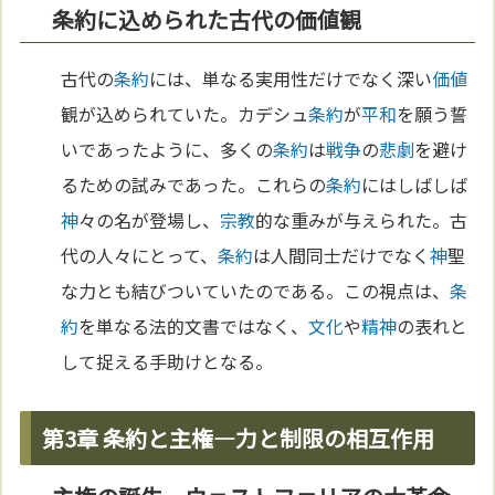
条約に込められた古代の価値観
古代の
条約
には、単なる実用性だけでなく深い
価値
観が込められていた。カデシュ
条約
が
平和
を願う誓
いであったように、多くの
条約
は
戦争
の
悲劇
を避け
るための試みであった。これらの
条約
にはしばしば
神
々の名が登場し、
宗教
的な重みが与えられた。古
代の人々にとって、
条約
は人間同士だけでなく
神
聖
な力とも結びついていたのである。この視点は、
条
約
を単なる法的文書ではなく、
文化
や
精神
の表れと
して捉える手助けとなる。
第3章 条約と主権—力と制限の相互作用