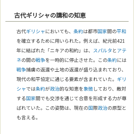
古代ギリシャの講和の知恵
古代
ギリシャ
においても、
条約
は都市
国家
間の
平和
を確立するために用いられた。例えば、紀元前421
年に結ばれた「ニキアの和約」は、
スパルタ
と
アテ
ネ
の間の
戦争
を一時的に停止させた。この
条約
には
戦争
捕虜の返還や土地の返還が盛り込まれており、
現代の和平協定に通じる要素が含まれていた。
ギリ
シャ
では
条約
が
政治
的な知恵を
象徴
しており、敵対
する
国家
間でも交渉を通じて合意を形成する力が尊
ばれていた。この姿勢は、現在の
国
際
政治
の原型と
も言える。