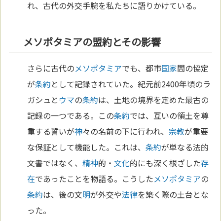
れ、古代の外交手腕を私たちに語りかけている。
メソポタミアの盟約とその影響
さらに古代の
メソポタミア
でも、都市
国家
間の協定
が
条約
として記録されていた。紀元前2400年頃のラ
ガシュと
ウマ
の
条約
は、土地の境界を定めた最古の
記録の一つである。この
条約
では、互いの領土を尊
重する誓いが
神
々の名前の下に行われ、
宗教
が重要
な保証として機能した。これは、
条約
が単なる法的
文書ではなく、
精神
的・
文化
的にも深く根ざした
存
在
であったことを物語る。こうした
メソポタミア
の
条約
は、後の文
明
が外交や
法律
を築く際の土台とな
った。