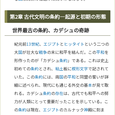
第2章 古代文明の条約—起源と初期の形態
世界最古の条約、カデシュの奇跡
紀元前
13世紀
、
エジプト
と
ヒッタイト
という二つの
大
国
が壮大な
戦争
の末に和平を結んだ。この
平和
を
形作ったのが「カデシュ
条約
」である。これは史上
初めての
条約
とされ、
粘土
板に
楔形文字
で記されて
いた。この
条約
には、両
国
の
平和
と同盟の誓いが詳
細に述べられ、現代にも通じる外交の基
本
が見て取
れる。カデシュ
条約
の
存在
は、古代でも和平への努
力が人類にとって重要だったことを示している。こ
の
条約
は現在、
エジプト
のカルナック
神
殿に刻ま