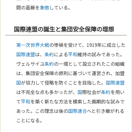
間の葛藤を
象徴
している。
国際連盟の誕生と集団安全保障の理想
第一次世界大戦
の惨禍を受けて、1919年に成立した
国際連盟
は、
条約
による
平和
維持の試みであった。
ヴェルサイユ
条約
の一環として設立されたこの組織
は、集団安全保障の原則に基づいて運営され、加盟
国
が協力して侵略を防ぐことを目指した。
国際連盟
は不完全な点も多かったが、
国
際社会が
条約
を用い
て
平和
を築く新たな方法を模索した画期的な試みで
あった。この理念は後の
国際連合
へと引き継がれる
ことになる。