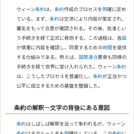
ウィーン
条約
は、
条約
作成のプロセスを
明
確に定め
ている。まず、
条約
は交渉により内容が策定され、
署名をもって合意が確認される。その後、批准とい
う手続きを経て正式に発効する。この過程は、各
国
が慎重に内容を確認し、同意するための
時間
を提供
する仕組みである。例えば、
国際連合
憲章も同様の
手続きを経て世界に受け入れられた。ウィーン
条約
は、こうしたプロセスを普遍化し、
条約
が正当かつ
公平に成立するための基盤を整備した。
条約の解釈—文字の背後にある意図
条約
はしばしば解釈を巡って争われるが、ウィーン
条約
はそのルールをも
明
確化している。この
条約
に