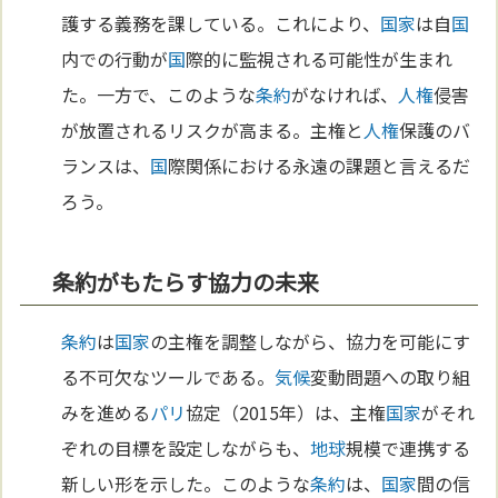
護する義務を課している。これにより、
国家
は自
国
内での行動が
国
際的に監視される可能性が生まれ
た。一方で、このような
条約
がなければ、
人権
侵害
が放置されるリスクが高まる。主権と
人権
保護のバ
ランスは、
国
際関係における永遠の課題と言えるだ
ろう。
条約がもたらす協力の未来
条約
は
国家
の主権を調整しながら、協力を可能にす
る不可欠なツールである。
気候
変動問題への取り組
みを進める
パリ
協定（2015年）は、主権
国家
がそれ
ぞれの目標を設定しながらも、
地球
規模で連携する
新しい形を示した。このような
条約
は、
国家
間の信