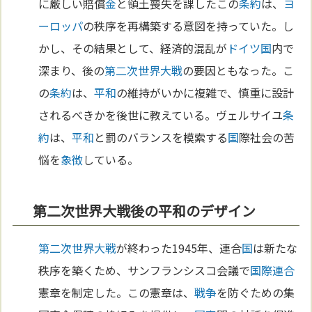
に厳しい賠償
金
と領土喪失を課したこの
条約
は、
ヨ
ーロッパ
の秩序を再構築する意図を持っていた。し
かし、その結果として、経済的混乱が
ドイツ
国
内で
深まり、後の
第二次世界大戦
の要因ともなった。こ
の
条約
は、
平和
の維持がいかに複雑で、慎重に設計
されるべきかを後世に教えている。ヴェルサイユ
条
約
は、
平和
と罰のバランスを模索する
国
際社会の苦
悩を
象徴
している。
第二次世界大戦後の平和のデザイン
第二次世界大戦
が終わった1945年、連合
国
は新たな
秩序を築くため、サンフランシスコ会議で
国際連合
憲章を制定した。この憲章は、
戦争
を防ぐための集