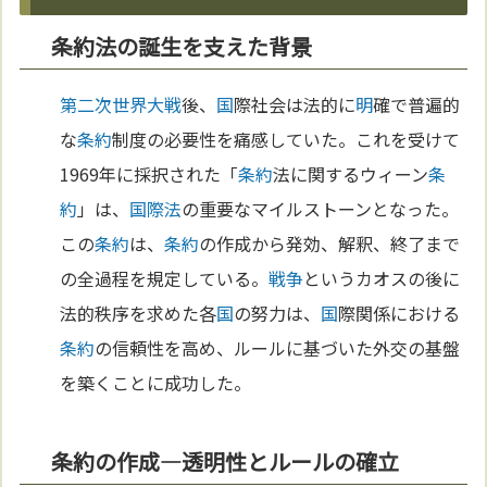
条約法の誕生を支えた背景
第二次世界大戦
後、
国
際社会は法的に
明
確で普遍的
な
条約
制度の必要性を痛感していた。これを受けて
1969年に採択された「
条約
法に関するウィーン
条
約
」は、
国際法
の重要なマイルストーンとなった。
この
条約
は、
条約
の作成から発効、解釈、終了まで
の全過程を規定している。
戦争
というカオスの後に
法的秩序を求めた各
国
の努力は、
国
際関係における
条約
の信頼性を高め、ルールに基づいた外交の基盤
を築くことに成功した。
条約の作成—透明性とルールの確立