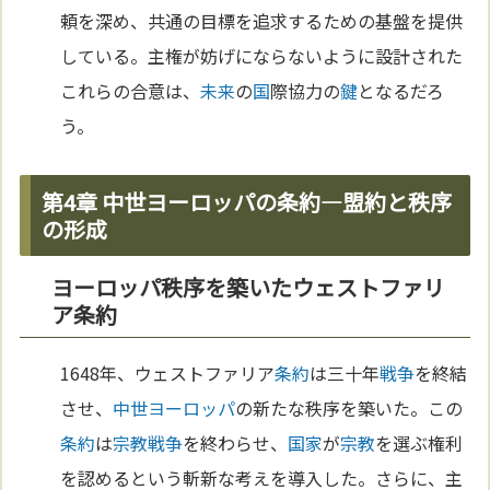
頼を深め、共通の目標を追求するための基盤を提供
している。主権が妨げにならないように設計された
これらの合意は、
未来
の
国
際協力の
鍵
となるだろ
う。
第4章 中世ヨーロッパの条約—盟約と秩序
の形成
ヨーロッパ秩序を築いたウェストファリ
ア条約
1648年、ウェストファリア
条約
は三十年
戦争
を終結
させ、
中世
ヨーロッパ
の新たな秩序を築いた。この
条約
は
宗教
戦争
を終わらせ、
国家
が
宗教
を選ぶ権利
を認めるという斬新な考えを導入した。さらに、主