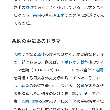
尊重の
象徴
であることを証
明
している。形式を見る
だけでも、
条約
の重みや
国家
間の関係性が透けて見
えるのだ。
条約の中にあるドラマ
条約
は単なる
法律
の文章ではなく、歴史的なドラマ
の一部でもある。例えば、
ナポレオン
戦争
後のウィ
ーン会議（1814-1815）は、
ヨーロッパ
全体の
地図
を再編する巨大な外交交渉の場であった。そこで
は、
戦争
の影響を最小化しながら、各
国
が新たな秩
序を模索した。列強の駆け引き、譲歩、そして合
意。
条約
は
国家
の意志や時代の
価値
観が交錯する場
でもあり、それ自体が物語を持っている。これを知