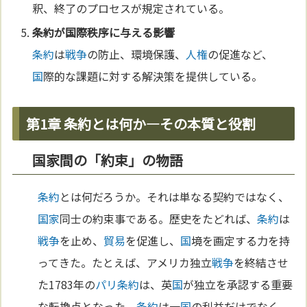
釈、終了のプロセスが規定されている。
条約
が
国
際秩序に与える影響
条約
は
戦争
の防止、環境保護、
人権
の促進など、
国
際的な課題に対する解決策を提供している。
第1章 条約とは何か—その本質と役割
国家間の「約束」の物語
条約
とは何だろうか。それは単なる契約ではなく、
国家
同士の約束事である。歴史をたどれば、
条約
は
戦争
を止め、
貿易
を促進し、
国
境を画定する力を持
ってきた。たとえば、アメリカ独立
戦争
を終結させ
た1783年の
パリ
条約
は、英
国
が独立を承認する重要
な転換点となった。
条約
は一
国
の利益だけでなく、