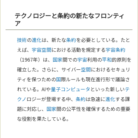
テクノロジーと条約の新たなフロンティ
ア
技術
の
進化
は、新たな
条約
を必要としている。たと
えば、
宇宙
空間
における活動を規定する
宇宙
条約
（1967年）は、
国家
間での
宇宙
利用の
平和
的原則を
確立した。さらに、サイバー
空間
におけるセキュリ
ティを保つための
国
際ルールも現在進行形で議論さ
れている。AIや
量子コンピュータ
といった新しい
テ
クノ
ロジーが登場する中、
条約
は急速に
進化
する課
題に対応し、
国家
間の公平性を確保するための重要
な役割を果たしている。