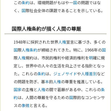
この
条約
は、環境問題がもはや一
国
の問題ではな
く、
国
際社会全体の課題であることを示している。
国際人権条約が描く人間の尊厳
1948年に採択された世界
人権
宣言に基づき、多くの
国
際
人権
条約
が締結されてきた。特に、1966年の
国
際
人権
規約は、市民的権利や経済的権利を
明
確に規
定し、世界中の人々の生活を向上させる指針となっ
た。これらの
条約
は、
ジェノサイド
や
人種差別
など
の問題を防ぎ、基
本
的
人権
の尊重を推進している。
国家
の主権と
人権
の間で葛藤がある中、これらの
条
約
は、人間の尊厳を守るための
国
際的なコンセンサ
スの
象徴
と言える。