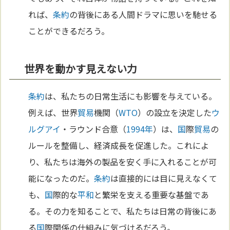
れば、
条約
の背後にある人間ドラマに思いを馳せる
ことができるだろう。
世界を動かす見えない力
条約
は、私たちの日常生活にも影響を与えている。
例えば、世界
貿易
機関（
WTO
）の設立を決定した
ウ
ルグアイ
・ラウンド合意（
1994年
）は、
国
際
貿易
の
ルールを整備し、経済成長を促進した。これによ
り、私たちは海外の製品を安く手に入れることが可
能になったのだ。
条約
は直接的には目に見えなくて
も、
国
際的な
平和
と繁栄を支える重要な基盤であ
る。その力を知ることで、私たちは日常の背後にあ
る
国
際関係の仕組みに気づけるだろう。