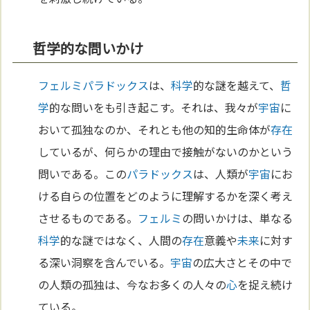
哲学的な問いかけ
フェルミ
パラドックス
は、
科学
的な謎を越えて、
哲
学
的な問いをも引き起こす。それは、我々が
宇宙
に
おいて孤独なのか、それとも他の知的生命体が
存在
しているが、何らかの理由で接触がないのかという
問いである。この
パラドックス
は、人類が
宇宙
にお
ける自らの位置をどのように理解するかを深く考え
させるものである。
フェルミ
の問いかけは、単なる
科学
的な謎ではなく、人間の
存在
意義や
未来
に対す
る深い洞察を含んでいる。
宇宙
の広大さとその中で
の人類の孤独は、今なお多くの人々の
心
を捉え続け
ている。