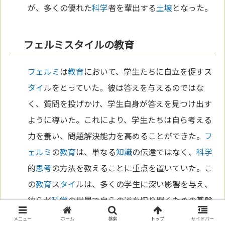
が、多くの優れた
科学
者を輩出する
土壌
となった。
フェルミスタイルの教育
フェルミ
は
教育
において、学生たちに自立を促すス
タイ
ルをとっていた。彼は答えを与えるのではな
く、質問を投げかけ、学生自身が答えを見つけ出す
ように導いた。これにより、学生たちは自ら考える
力を養い、問題解決能力を高めることができた。
フ
ェルミ
の
教育
は、単なる
知識
の伝達ではなく、
科学
的
思考
の方法を教えることに重点を置いていた。こ
の
教育
ス
タイ
ルは、多くの学生に深い影響を与え、
彼らが
科学
の世界で自らの道を切り開くための基盤
を築いた。
メニュー
ホーム
検索
トップ
サイドバー