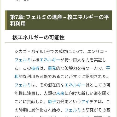
第7章: フェルミの遺産 – 核エネルギーの平
和利用
核エネルギーの可能性
シカゴ・パイル1号での成功によって、エンリコ・
フェルミ
は核
エネルギー
が持つ巨大な力を実証し
た。この
技術
は、
爆発
的な破壊力を持つ一方で、
平
和
的な利用も可能であることがすぐに認識された。
フェルミ
は、その潜在的な
エネルギー
源としての可
能性に注目し、人類の
未来
に向けた新しい道を開く
ことに貢献した。
原子
力発電という
アイ
デアは、こ
の時期に具体化され始め、
フェルミ
の研究がその基