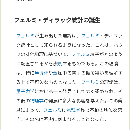
フェルミ・ディラック統計の誕生
フェルミ
が生み出した理論は、
フェルミ
・ディラッ
ク統計として知られるようになった。これは、パウ
リの排他原理に基づいて、
フェルミ
粒子がどのよう
に配置されるかを説
明
するものである。この理論
は、特に
半導体
や
金
属中の電子の振る舞いを理解す
る上で不可欠なものとなった。
フェルミ
の理論は、
量子力学
における一大発見として広く認められ、そ
の後の
物理学
の発展に多大な影響を与えた。この発
見によって、
フェルミ
は
物理学
界で不動の地位を築
き、その名は歴史に刻まれることとなった。