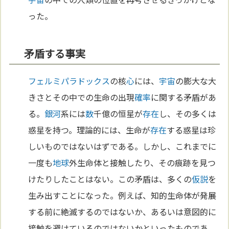
った。
矛盾する事実
フェルミ
パラドックス
の核
心
には、
宇宙
の膨大な大
きさとその中での生命の出現
確率
に関する矛盾があ
る。
銀河
系には
数
千億の恒星が
存在
し、その多くは
惑星を持つ。理論的には、生命が
存在
する惑星は珍
しいものではないはずである。しかし、これまでに
一度も
地球
外生命体と接触したり、その痕跡を見つ
けたりしたことはない。この矛盾は、多くの
仮説
を
生み出すことになった。例えば、知的生命体が発展
する前に絶滅するのではないか、あるいは意図的に
接触を避けているのではないかといったものであ