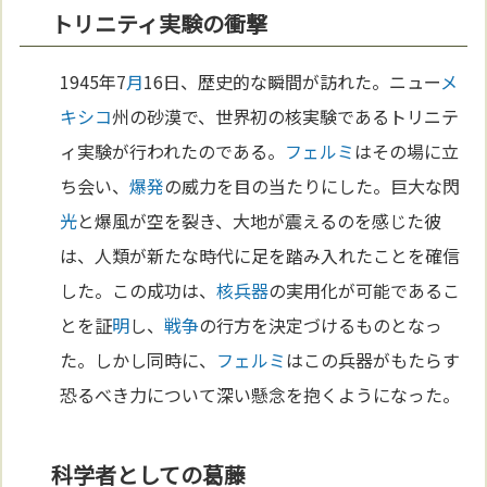
トリニティ実験の衝撃
1945年7
月
16日、歴史的な瞬間が訪れた。ニュー
メ
キシコ
州の砂漠で、世界初の核実験であるトリニテ
ィ実験が行われたのである。
フェルミ
はその場に立
ち会い、
爆発
の威力を目の当たりにした。巨大な閃
光
と爆風が空を裂き、大地が震えるのを感じた彼
は、人類が新たな時代に足を踏み入れたことを確信
した。この成功は、
核兵器
の実用化が可能であるこ
とを証
明
し、
戦争
の行方を決定づけるものとなっ
た。しかし同時に、
フェルミ
はこの兵器がもたらす
恐るべき力について深い懸念を抱くようになった。
科学者としての葛藤