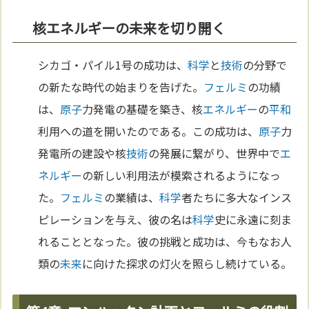
核エネルギーの未来を切り開く
シカゴ・パイル1号の成功は、
科学
と
技術
の分野で
の新たな時代の始まりを告げた。
フェルミ
の功績
は、
原子
力発電の基礎を築き、核
エネルギー
の
平和
利用への道を開いたのである。この成功は、
原子
力
発電所の建設や核
技術
の発展に繋がり、世界中で
エ
ネルギー
の新しい利用法が模索されるようになっ
た。
フェルミ
の業績は、
科学
者たちに多大なインス
ピレーションを与え、彼の名は
科学
史に永遠に刻ま
れることとなった。彼の挑戦と成功は、今もなお人
類の
未来
に向けた探求の灯火を照らし続けている。