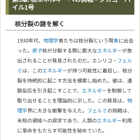
イル1号
核分裂の謎を解く
1930年代、
物理学
者たちは核分裂という現
象
に出会
った。
原子
核が分裂する際に膨大な
エネルギー
が放
出されることが発見されたのだ。エンリコ・
フェル
ミ
は、この
エネルギー
が持つ可能性に着目し、核分
裂を持続的に起こす方法を模索し始めた。彼は、連
鎖反応を引き起こすことで、
エネルギー
を制御して
取り出せることを理論的に示した。この発見は、
物
理学
界に大きな衝撃を与えた。
フェルミ
の挑戦は、
未知の領域への探求であり、人類の
エネルギー
利用
に革命をもたらす可能性を秘めていた。