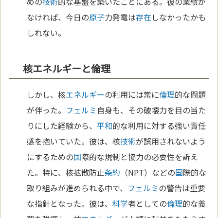
めの
技術
的な基盤を築いたことにある。彼の業績が
なければ、今日の
原子
力発電は
存在
しなかったかも
しれない。
核エネルギーと倫理
しかし、核
エネルギー
の利用には常に
倫理
的な問題
が伴った。
フェルミ
自身も、その破壊力を目の当た
りにした経験から、
平和
的な利用に対する強い責任
感を抱いていた。彼は、核
技術
が誤用されないよう
にするための
国
際的な規制と協力の必要性を訴え
た。特に、核拡散防止
条約
（NPT）などの
国
際的な
取り組みが進められる中で、
フェルミ
の警告は重要
な指針となった。彼は、
科学
者としての
倫理
的な義