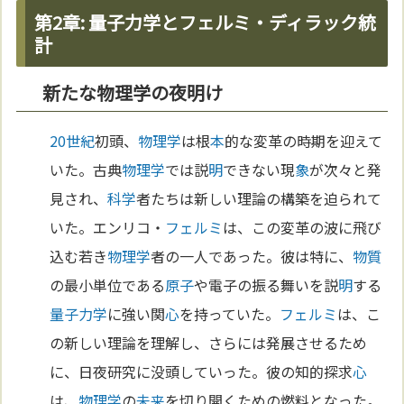
第2章: 量子力学とフェルミ・ディラック統
計
新たな物理学の夜明け
20世紀
初頭、
物理学
は根
本
的な変革の時期を迎えて
いた。古典
物理学
では説
明
できない現
象
が次々と発
見され、
科学
者たちは新しい理論の構築を迫られて
いた。エンリコ・
フェルミ
は、この変革の波に飛び
込む若き
物理学
者の一人であった。彼は特に、
物質
の最小単位である
原子
や電子の振る舞いを説
明
する
量子力学
に強い関
心
を持っていた。
フェルミ
は、こ
の新しい理論を理解し、さらには発展させるため
に、日夜研究に没頭していった。彼の知的探求
心
は、
物理学
の
未来
を切り開くための燃料となった。