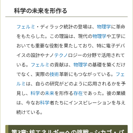
科学の未来を形作る
フェルミ
・ディラック統計の登場は、
物理学
に革命
をもたらした。この理論は、現代の
物理学
や工学に
おいても重要な役割を果たしており、特に電子デバ
イスの設計やナノ
テクノ
ロジーの分野で活用されて
いる。
フェルミ
の貢献は、
物理学
の基礎を築くだけ
でなく、実際の
技術
革新にもつながっている。
フェ
ルミ
は、自らの研究がどのように応用されるかを予
見し、
科学
の
未来
を形作る
存在
であった。彼の業績
は、今なお
科学
者たちにインスピレーションを与え
続けている。
第3章: 核エネルギーへの挑戦 – シカゴ・パ