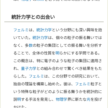
統計力学との出会い
フェルミ
は、
統計力学
という分野にも深い興味を抱
いていた。
統計力学
は、個々の粒子の振る舞いでは
なく、多
数
の粒子の集団としての振る舞いを分析す
ることで、全体の性質を
明
らかにする学問である。
この概念は、特に電子のような粒子の集団に適用さ
れ、
量子力学
との組み合わせで驚くべき結果をもた
らした。
フェルミ
は、この分野での研究において、
独自の理論を構築し始めた。彼は、
フェルミ
粒子と
いう特殊な粒子がどのように振る舞うかを統計的に
説
明
する手法を発見し、
物理学
界に新たな
光
を投げ
かけた。