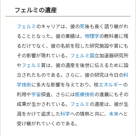
フェルミの遺産
フェルミ
のキャリアは、彼の
死
後も長く語り継がれ
ることとなった。彼の業績は、
物理学
の教科書に残
るだけでなく、彼の名前を冠した研究施設や賞にも
その影響が現れている。
フェルミ
国
立加速器研究所
や
フェルミ
賞は、彼の遺産を後世に伝えるために設
立されたものである。さらに、彼の研究は今日の
科
学
技術
に多大な影響を与えており、核
エネルギー
の
利用や
宇宙
探査、さらには
医療
技術
の進展にもその
成果が生かされている。
フェルミ
の遺産は、彼が生
涯をかけて追求した
科学
への情熱と共に、
未来
へと
受け継がれていくのである。