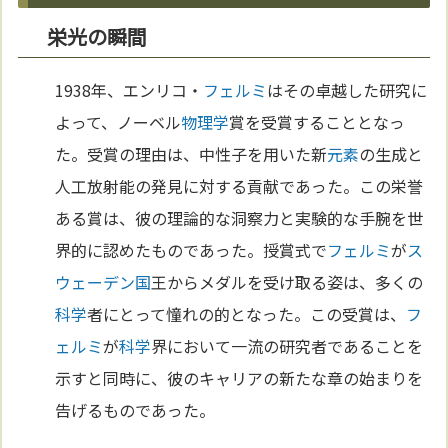
栄光の瞬間
1938年、エンリコ・
フェルミ
はその卓越した研究に
よって、ノーベル
物理学
賞を受賞することとなっ
た。受賞の理由は、中性子を用いた新
元素
の生成と
人工放射能の発見に対する貢献であった。この栄誉
ある賞は、彼の理論的な洞察力と実験的な手腕を世
界的に認めたものであった。授賞式で
フェルミ
が
ス
ウェーデン
国
王からメダルを受け取る姿は、多くの
科学
者にとって憧れの的となった。この受賞は、
フ
ェルミ
が
科学
界において一流の研究者であることを
示すと同時に、彼のキャリアの新たな章の始まりを
告げるものであった。