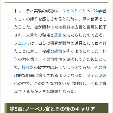
トリニティ実験の成功は、
フェルミ
にとって
科学
者
としての誇りを感じさせると同時に、深い葛藤をも
たらした。彼が関わった
核兵器
は広島と長崎に投下
され、未曾有の破壊と
悲劇
をもたらしたのである。
フェルミ
は、自らの研究が
戦争
の道具として使われ
たことに対し、複雑な
感情
を抱くようになった。
科
学
の力を信じ、その可能性を追求してきた彼にとっ
て、
核兵器
の破壊力はあまりに巨大であり、その
倫
理
的な側面に悩まされるようになった。
フェルミ
の
心
の中で、この新たな力をいかに制御し、
平和
に貢
献させるかが大きな課題となった。
第5章: ノーベル賞とその後のキャリア