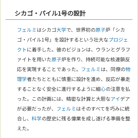
シカゴ・パイル1号の設計
フェルミ
はシカゴ
大学
で、世界初の
原子
炉「シカ
ゴ・パイル1号」を設計するという壮大な
プロジェ
クト
に着手した。彼のビジョンは、ウランとグラフ
ァイトを用いた
原子
炉を作り、持続可能な核連鎖反
応を実現することであった。
フェルミ
は、同僚の
物
理学
者たちとともに慎重に設計を進め、反応が暴走
することなく安全に進行するように細
心
の注意を払
った。この計画には、精密な計算と大胆な
アイ
デア
が必要だったが、
フェルミ
はそのすべてを巧みに統
合し、
科学
の歴史に残る偉業を成し遂げる準備を整
えた。