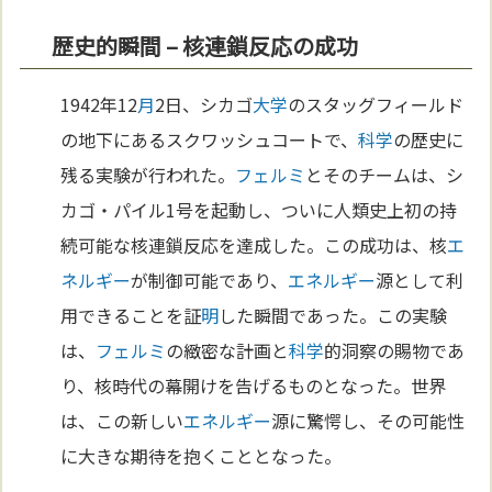
歴史的瞬間 – 核連鎖反応の成功
1942年12
月
2日、シカゴ
大学
のスタッグフィールド
の地下にあるスクワッシュコートで、
科学
の歴史に
残る実験が行われた。
フェルミ
とそのチームは、シ
カゴ・パイル1号を起動し、ついに人類史上初の持
続可能な核連鎖反応を達成した。この成功は、核
エ
ネルギー
が制御可能であり、
エネルギー
源として利
用できることを証
明
した瞬間であった。この実験
は、
フェルミ
の緻密な計画と
科学
的洞察の賜物であ
り、核時代の幕開けを告げるものとなった。世界
は、この新しい
エネルギー
源に驚愕し、その可能性
に大きな期待を抱くこととなった。