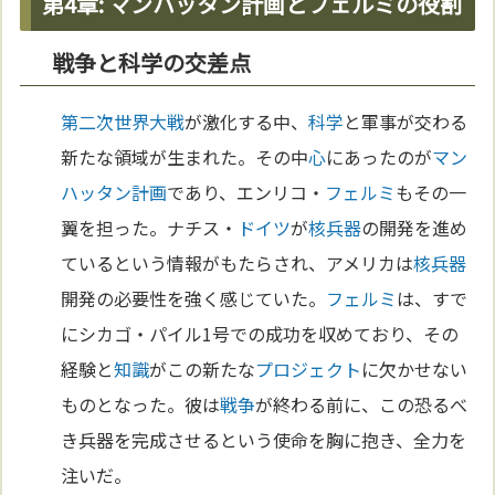
第4章: マンハッタン計画とフェルミの役割
戦争と科学の交差点
第二次世界大戦
が激化する中、
科学
と軍事が交わる
新たな領域が生まれた。その中
心
にあったのが
マン
ハッタン計画
であり、エンリコ・
フェルミ
もその一
翼を担った。ナチス・
ドイツ
が
核兵器
の開発を進め
ているという情報がもたらされ、アメリカは
核兵器
開発の必要性を強く感じていた。
フェルミ
は、すで
にシカゴ・パイル1号での成功を収めており、その
経験と
知識
がこの新たな
プロジェクト
に欠かせない
ものとなった。彼は
戦争
が終わる前に、この恐るべ
き兵器を完成させるという使命を胸に抱き、全力を
注いだ。