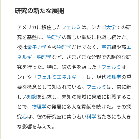
研究の新たな展開
アメリカに移住した
フェルミ
は、シカゴ
大学
での研
究を基盤に、
物理学
の新しい領域に挑戦し続けた。
彼は
量子力学
や核
物理学
だけでなく、
宇宙
線や高
エ
ネルギー
物理学
など、さまざまな分野で先駆的な研
究を行った。特に、彼の名を冠した「
フェルミ
オ
ン」や「
フェルミ
エネルギー
」は、現代
物理学
の重
要な概念として知られている。
フェルミ
は、常に新
しい
知識
を追求し、未知の領域に果敢に挑戦するこ
とで、
物理学
の発展に多大な貢献を続けた。その探
究
心
は、彼の研究室に集う若い
科学
者たちにも大き
な影響を与えた。