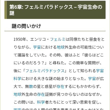
第6章: フェルミパラドックス – 宇宙生命の
謎
謎の問いかけ
1950年、エンリコ・
フェルミ
は同僚たちと昼食をと
りながら、
宇宙
における
地球
外生命の可能性につい
て議論をしていた。その時、彼はふと「彼らはどこ
にいるのだろう？」と尋ねた。この簡単な質問が、
後に「
フェルミ
パラドックス
」として知られる
宇宙
科学
における大きな謎の始まりとなった。
宇宙
が広
大で、無
数
の星と惑星が
存在
するにもかかわらず、
地球
外生命の
存在
証拠が見つからないのはなぜか。
この問いは、
科学
者たちにとって深い思索を促し、
宇宙
の中での人類の位置を再考させるきっかけとな