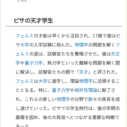
ピサの天才学生
フェルミ
の才能は早くから注目され、17歳で彼はピ
サ
大学
の入学試験に挑んだ。
物理学
の問題を解く
フ
ェルミ
の姿は、試験官たちを驚嘆させた。彼は
天文
学
や
量子力学
、熱力学といった難解な問題を瞬く間
に解決し、試験官たちの間で「
天才
」と評された。
フェルミ
は
大学
に進学し、理論
物理学
に没頭するこ
ととなる。特に、
量子力学
や
相対性理論
に魅了さ
れ、これらの新しい
物理学
の分野で
数
々の発見を成
し遂げていった。ピサでの学生時代は、彼の学問の
基礎を固め、後の大発見へとつながる重要な時期で
あった。