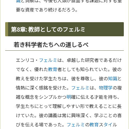
識
と洞察は、今後も人類が直面する課題に対する重
要な資産であり続けるだろう。
第8章: 教師としてのフェルミ
若き科学者たちへの道しるべ
エンリコ・
フェルミ
は、卓越した研究者であるだけ
でなく、優れた
教育
者としても知られていた。彼の
教えを受けた学生たちは、彼を尊敬し、彼の
知識
と
情熱に深く感銘を受けた。
フェルミ
は、
物理学
の複
雑な概念をシンプルかつ
明
確に伝える才能を持ち、
学生たちにとって理解しやすい形で教えることに長
けていた。彼の講義は常に興味深く、学ぶことの喜
びを伝える場であった。
フェルミ
の
教育
ス
タイ
ル