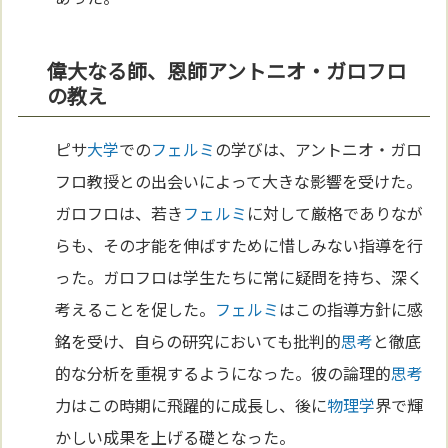
偉大なる師、恩師アントニオ・ガロフロ
の教え
ピサ
大学
での
フェルミ
の学びは、アントニオ・ガロ
フロ教授との出会いによって大きな影響を受けた。
ガロフロは、若き
フェルミ
に対して厳格でありなが
らも、その才能を伸ばすために惜しみない指導を行
った。ガロフロは学生たちに常に疑問を持ち、深く
考えることを促した。
フェルミ
はこの指導方針に感
銘を受け、自らの研究においても批判的
思考
と徹底
的な分析を重視するようになった。彼の論理的
思考
力はこの時期に飛躍的に成長し、後に
物理学
界で輝
かしい成果を上げる礎となった。