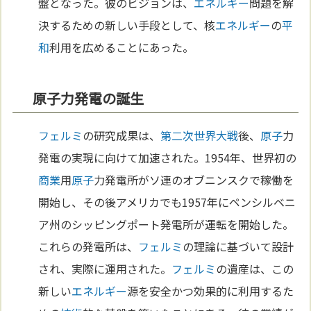
盤となった。彼のビジョンは、
エネルギー
問題を解
決するための新しい手段として、核
エネルギー
の
平
和
利用を広めることにあった。
原子力発電の誕生
フェルミ
の研究成果は、
第二次世界大戦
後、
原子
力
発電の実現に向けて加速された。1954年、世界初の
商業
用
原子
力発電所がソ連のオブニンスクで稼働を
開始し、その後アメリカでも1957年にペンシルベニ
ア州のシッピングポート発電所が運転を開始した。
これらの発電所は、
フェルミ
の理論に基づいて設計
され、実際に運用された。
フェルミ
の遺産は、この
新しい
エネルギー
源を安全かつ効果的に利用するた