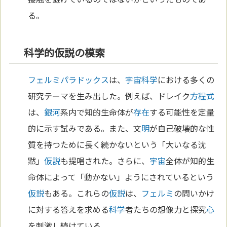
る。
科学的仮説の模索
フェルミ
パラドックス
は、
宇宙
科学
における多くの
研究テーマを生み出した。例えば、ドレイク
方程式
は、
銀河
系内で知的生命体が
存在
する可能性を定量
的に示す試みである。また、文
明
が自己破壊的な性
質を持つために長く続かないという「大いなる沈
黙」
仮説
も提唱された。さらに、
宇宙
全体が知的生
命体によって「動かない」ようにされているという
仮説
もある。これらの
仮説
は、
フェルミ
の問いかけ
に対する答えを求める
科学
者たちの想像力と探究
心
を刺激し続けている。