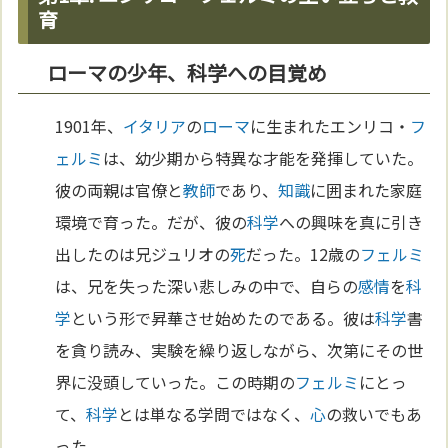
育
ローマの少年、科学への目覚め
1901年、
イタリア
の
ローマ
に生まれたエンリコ・
フ
ェルミ
は、幼少期から特異な才能を発揮していた。
彼の両親は官僚と
教師
であり、
知識
に囲まれた家庭
環境で育った。だが、彼の
科学
への興味を真に引き
出したのは兄ジュリオの
死
だった。12歳の
フェルミ
は、兄を失った深い悲しみの中で、自らの
感情
を
科
学
という形で昇華させ始めたのである。彼は
科学
書
を貪り読み、実験を繰り返しながら、次第にその世
界に没頭していった。この時期の
フェルミ
にとっ
て、
科学
とは単なる学問ではなく、
心
の救いでもあ
った。