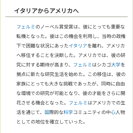
イタリアからアメリカへ
フェルミ
のノーベル賞受賞は、彼にとっても重要な
転機となった。彼はこの機会を利用し、当時の政権
下で困難な状況にあった
イタリア
を離れ、アメリカ
へ移住することを決断した。アメリカでは、彼の研
究に対する期待が高まり、
フェルミ
はシカゴ
大学
を
拠点に新たな研究生活を始めた。この移住は、彼の
家族にとっても大きな挑戦であったが、同時に自由
な環境での研究が可能となり、彼の才能をさらに開
花させる機会となった。
フェルミ
はアメリカでの生
活を通じて、
国
際的な
科学
コミュニティの中
心
人物
としての地位を確立していった。