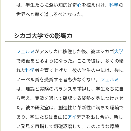
は、学生たちに深い知的好奇
心
を植え付け、
科学
の
世界へと導く道しるべとなった。
シカゴ大学での影響力
フェルミ
がアメリカに移住した後、彼はシカゴ
大学
で教鞭をとるようになった。ここで彼は、多くの優
れた
科学
者を育て上げた。彼の学生の中には、後に
ノーベル賞を受賞する者も少なくない。
フェルミ
は、理論と実験のバランスを重視し、学生たちに自
ら考え、実験を通じて確認する姿勢を身につけさせ
た。彼の研究室は、創造性と革新性に満ちた環境で
あり、学生たちは自由に
アイ
デアを出し合い、新し
い発見を目指して切磋琢磨した。このような環境