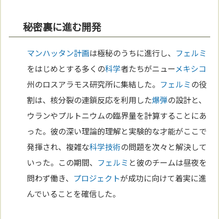
秘密裏に進む開発
マンハッタン計画
は極秘のうちに進行し、
フェルミ
をはじめとする多くの
科学
者たちがニュー
メキシコ
州のロスアラモス研究所に集結した。
フェルミ
の役
割は、核分裂の連鎖反応を利用した
爆弾
の設計と、
ウランやプルトニウムの臨界量を計算することにあ
った。彼の深い理論的理解と実験的な才能がここで
発揮され、複雑な
科学
技術
の問題を次々と解決して
いった。この期間、
フェルミ
と彼のチームは昼夜を
問わず働き、
プロジェクト
が成功に向けて着実に進
んでいることを確信した。