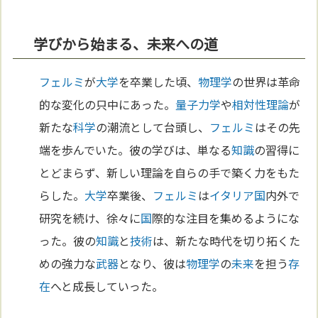
学びから始まる、未来への道
フェルミ
が
大学
を卒業した頃、
物理学
の世界は革命
的な変化の只中にあった。
量子力学
や
相対性理論
が
新たな
科学
の潮流として台頭し、
フェルミ
はその先
端を歩んでいた。彼の学びは、単なる
知識
の習得に
とどまらず、新しい理論を自らの手で築く力をもた
らした。
大学
卒業後、
フェルミ
は
イタリア
国
内外で
研究を続け、徐々に
国
際的な注目を集めるようにな
った。彼の
知識
と
技術
は、新たな時代を切り拓くた
めの強力な
武器
となり、彼は
物理学
の
未来
を担う
存
在
へと成長していった。