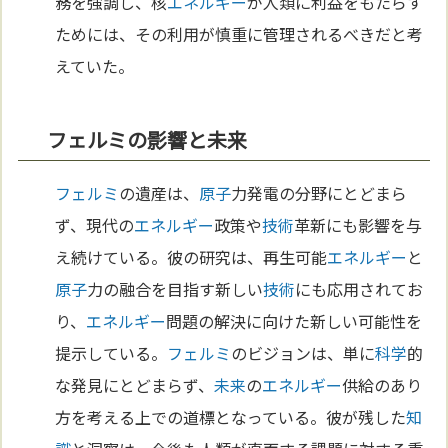
務を強調し、核
エネルギー
が人類に利益をもたらす
ためには、その利用が慎重に管理されるべきだと考
えていた。
フェルミの影響と未来
フェルミ
の遺産は、
原子
力発電の分野にとどまら
ず、現代の
エネルギー
政策や
技術
革新にも影響を与
え続けている。彼の研究は、再生可能
エネルギー
と
原子
力の融合を目指す新しい
技術
にも応用されてお
り、
エネルギー
問題の解決に向けた新しい可能性を
提示している。
フェルミ
のビジョンは、単に
科学
的
な発見にとどまらず、
未来
の
エネルギー
供給のあり
方を考える上での道標となっている。彼が残した
知