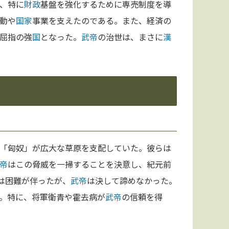
、特に
財政
基盤を強化するために専売制度を導
動や
国家
事業を支えたのである。また、経済の
屈指の強
国
となった。
武帝
の治世は、まさに
漢
「匈奴」が広大な草原を支配していた。彼らは
帝
はこの脅威を一掃することを決意し、紀元前
は困難が伴ったが、
武帝
は決して諦めなかった。
。特に、将軍衛青や霍去病が
武帝
の信頼を得