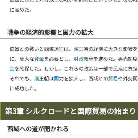
に高めた。
戦争の経済的影響と国力の拡大
匈奴との戦いと西域遠征は、
漢
王朝の経済に大きな影響を
に、莫大な資
金
を必要とし、
財政
改革を進めた。専売制度
金
を確保した。しかし、これらの政策は一部で民衆に負担
それでも、
漢
王朝は
国
力を拡大し、西域との
貿易
や外交関
に成功した。
第3章 シルクロードと国際貿易の始まり
西域への道が開かれる