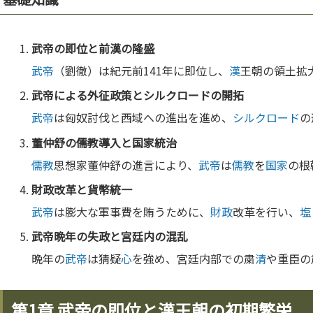
武帝
の即位と前
漢
の隆盛
武帝
（劉徹）は紀元前141年に即位し、
漢
王朝の領土拡
武帝
による外征政策と
シルクロード
の開拓
武帝
は匈奴討伐と西域への進出を進め、
シルクロード
の
董仲舒の
儒教
導入と
国家
統治
儒教
思想家董仲舒の進言により、
武帝
は
儒教
を
国家
の根
財政
改革と
貨幣
統一
武帝
は膨大な軍事費を賄うために、
財政
改革を行い、
塩
武帝
晩年の失政と宮廷内の混乱
晩年の
武帝
は猜疑
心
を強め、宮廷内部での粛
清
や重臣の
第1章 武帝の即位と漢王朝の初期繁栄