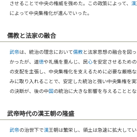
させることで中央の権威を強めた。この政策によって、
漢
によって中央集権化が進んでいった。
儒教と法家の融合
武帝
は、統治の理念において
儒教
と法家思想の融合を図っ
かったが、道
徳
や礼儀を重んじ、民
心
を安定させるための
の支配を主張し、中央集権化を支えるために必要な厳格な
みに取り入れることで、安定した統治と強い中央集権を実
の決断が、後の中
国
の統治に大きな影響を与えることとな
武帝時代の漢王朝の隆盛
武帝
の治世下で
漢
王朝は繁栄し、領土は急速に拡大してい