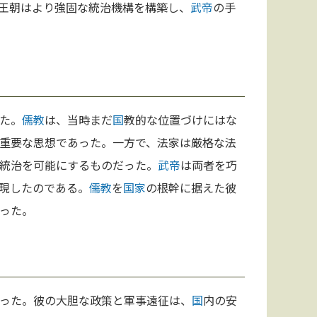
王朝はより強固な統治機構を構築し、
武帝
の手
た。
儒教
は、当時まだ
国
教的な位置づけにはな
重要な思想であった。一方で、法家は厳格な法
統治を可能にするものだった。
武帝
は両者を巧
現したのである。
儒教
を
国家
の根幹に据えた彼
った。
った。彼の大胆な政策と軍事遠征は、
国
内の安