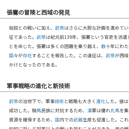
張騫の冒険と西域の発見
匈奴との戦いに加え、
武帝
はさらに大胆な計画を進めてい
征であった。
武帝
は紀元前139年、張騫という官吏を派
とを命じた。張騫は多くの困難を乗り越え、
数
十年にわた
国
々が
存在
することを報告した。この遠征は、
武帝
が西域
かけとなったのである。
軍事戦略の進化と新技術
武帝
の治世下で、軍事
技術
と戦略も大きく
進化
した。彼は
成功した。騎
馬
民族に対抗するため、
漢
軍は優れた
馬
を集
資源を確保するため、
国
内での
武器
生産も促進した。これ
匈奴に対して対等以上の戦いを挑むことができた。彼の戦