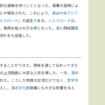
的な接触を持つこととなった。張騫の冒険によ
とが報告された。これにより、
漢
は
中央アジア
ルクロード
」の誕生である。
シルクロード
は、
、東西を結ぶ大きな
橋
となった。
漢
と西域諸
国
流れをも促進した。
することができた。西域を通じて伝わってきた
の上流階級に大変な人気を博した。一方、
漢
の
れた。こうした物資の交流だけでなく、
哲学
や
入し、
漢
の
文化
的発展にも大きな影響を与え