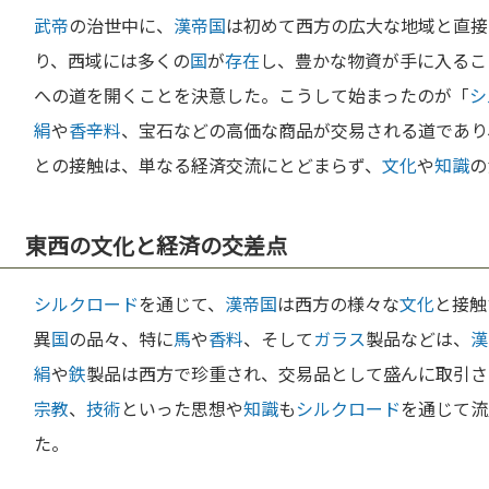
武帝
の治世中に、
漢
帝国
は初めて西方の広大な地域と直接
り、西域には多くの
国
が
存在
し、豊かな物資が手に入るこ
への道を開くことを決意した。こうして始まったのが「
シ
絹
や
香辛料
、宝石などの高価な商品が交易される道であり
との接触は、単なる経済交流にとどまらず、
文化
や
知識
の
東西の文化と経済の交差点
シルクロード
を通じて、
漢
帝国
は西方の様々な
文化
と接触
異
国
の品々、特に
馬
や
香料
、そして
ガラス
製品などは、
漢
絹
や
鉄
製品は西方で珍重され、交易品として盛んに取引さ
宗教
、
技術
といった思想や
知識
も
シルクロード
を通じて流
た。