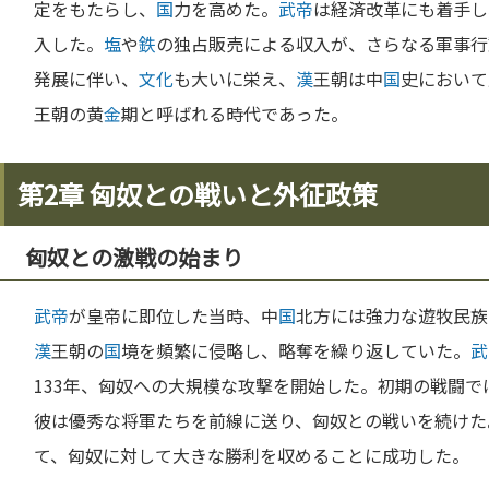
定をもたらし、
国
力を高めた。
武帝
は経済改革にも着手し
入した。
塩
や
鉄
の独占販売による収入が、さらなる軍事行
発展に伴い、
文化
も大いに栄え、
漢
王朝は中
国
史において
王朝の黄
金
期と呼ばれる時代であった。
第2章 匈奴との戦いと外征政策
匈奴との激戦の始まり
武帝
が皇帝に即位した当時、中
国
北方には強力な遊牧民族
漢
王朝の
国
境を頻繁に侵略し、略奪を繰り返していた。
武
133年、匈奴への大規模な攻撃を開始した。初期の戦闘で
彼は優秀な将軍たちを前線に送り、匈奴との戦いを続けた
て、匈奴に対して大きな勝利を収めることに成功した。