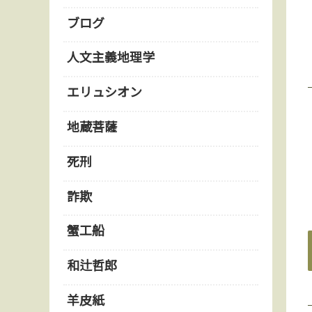
ブログ
人文主義地理学
エリュシオン
地蔵菩薩
死刑
詐欺
蟹工船
和辻哲郎
羊皮紙