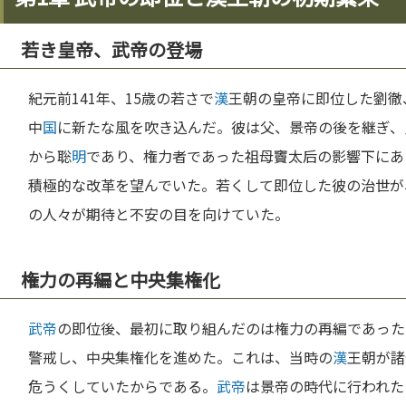
若き皇帝、武帝の登場
紀元前141年、15歳の若さで
漢
王朝の皇帝に即位した劉徹
中
国
に新たな風を吹き込んだ。彼は父、景帝の後を継ぎ、
から聡
明
であり、権力者であった祖母竇太后の影響下にあ
積極的な改革を望んでいた。若くして即位した彼の治世が
の人々が期待と不安の目を向けていた。
権力の再編と中央集権化
武帝
の即位後、最初に取り組んだのは権力の再編であった
警戒し、中央集権化を進めた。これは、当時の
漢
王朝が諸
危うくしていたからである。
武帝
は景帝の時代に行われた