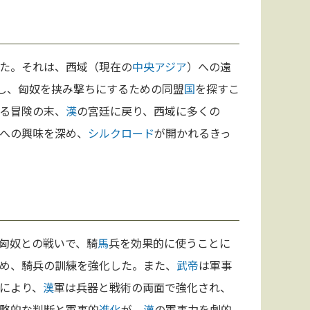
た。それは、西域（現在の
中央アジア
）への遠
遣し、匈奴を挟み撃ちにするための同盟
国
を探すこ
る冒険の末、
漢
の宮廷に戻り、西域に多くの
への興味を深め、
シルクロード
が開かれるきっ
匈奴との戦いで、騎
馬
兵を効果的に使うことに
め、騎兵の訓練を強化した。また、
武帝
は軍事
により、
漢
軍は兵器と戦術の両面で強化され、
略的な判断と軍事的
進化
が、
漢
の軍事力を劇的