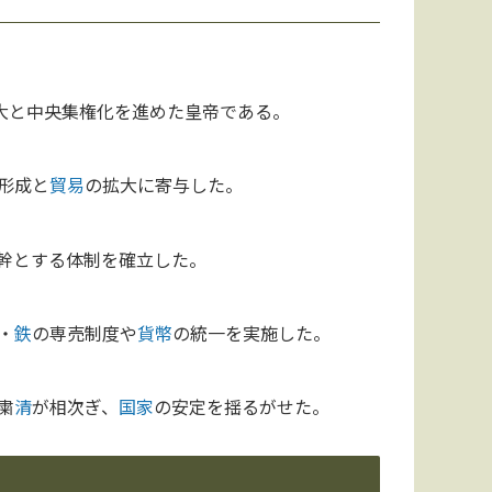
大と中央集権化を進めた皇帝である。
形成と
貿易
の拡大に寄与した。
幹とする体制を確立した。
・
鉄
の専売制度や
貨幣
の統一を実施した。
粛
清
が相次ぎ、
国家
の安定を揺るがせた。