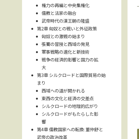
権力の再編と中央集権化
儒教と法家の融合
武帝時代の漢王朝の隆盛
第2章 匈奴との戦いと外征政策
匈奴との激戦の始まり
張騫の冒険と西域の発見
軍事戦略の進化と新技術
戦争の経済的影響と国力の拡
大
第3章 シルクロードと国際貿易の始
まり
西域への道が開かれる
東西の文化と経済の交差点
シルクロードの地理的広がり
シルクロードがもたらした影
響
第4章 儒教国家への転換: 董仲舒と
武帝の政治改革