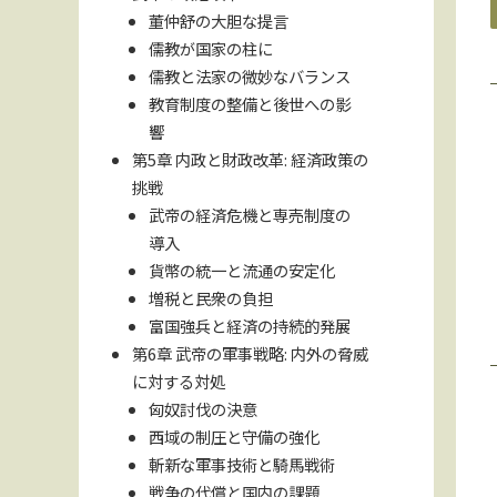
董仲舒の大胆な提言
儒教が国家の柱に
儒教と法家の微妙なバランス
教育制度の整備と後世への影
響
第5章 内政と財政改革: 経済政策の
挑戦
武帝の経済危機と専売制度の
導入
貨幣の統一と流通の安定化
増税と民衆の負担
富国強兵と経済の持続的発展
第6章 武帝の軍事戦略: 内外の脅威
に対する対処
匈奴討伐の決意
西域の制圧と守備の強化
斬新な軍事技術と騎馬戦術
戦争の代償と国内の課題