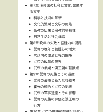
第7章 漢帝国の社会と文化: 繁栄す
る文明
科学と技術の革新
文化的繁栄と文学の興隆
仏教の伝来と宗教的多様性
日常生活と社会構造
第8章 晩年の失政と宮廷内の混乱
武帝の晩年と猜疑心の増大
宮廷内の粛清と権力闘争
武帝の改革の限界
武帝の最期と漢王朝の転換点
第9章 武帝の死後とその遺産
武帝の最期と新たな後継者
霍光の統治と武帝の影響
武帝の軍事遺産とその影響
武帝の死後の評価と漢王朝の
行方
第10章 武帝の歴史的評価と現代へ