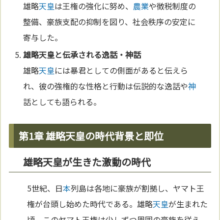
雄略
天皇
は王権の強化に努め、
農業
や徴税制度の
整備、豪族支配の抑制を図り、社会秩序の安定に
寄与した。
雄略
天皇
と伝承される逸話・
神
話
雄略
天皇
には暴君としての側面があると伝えら
れ、彼の強権的な性格と行動は伝説的な逸話や
神
話としても語られる。
第1章 雄略天皇の時代背景と即位
雄略天皇が生きた激動の時代
5世紀、日
本
列島は各地に豪族が割拠し、ヤマト王
権が台頭し始めた時代である。雄略
天皇
が生まれた
頃、このヤマト王権は少しずつ周囲の豪族を従え、