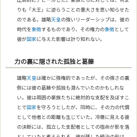
りも「大王」に逆らうことの重大さを思い知らせた
のである。雄略
天皇
の強いリーダーシップは、彼の
時代を
象徴
するものであり、その権力の
象徴
として
彼が
国家
に与えた影響は計り知れない。
力の裏に隠された孤独と葛藤
雄略
天皇
は確かに強権的であったが、その強さの裏
側には彼の葛藤や孤独も潜んでいたのかもしれな
い。彼は周囲の豪族たちに絶対的な支配を及ぼすこ
とで
国家
を守ろうとしたが、同時に、その力の代償
として他者との距離も生じていた。冷徹に見える彼
の決断には、孤立した支配者としての宿命が影を落
としていたと考えられる。彼が残した統治の形は、