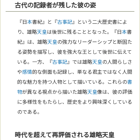
古代の記録者が残した彼の姿
『日
本
書紀』と『
古事記
』という二大歴史書によ
り、雄略
天皇
は後世に残ることとなった。『日
本
書
紀』は、雄略
天皇
の強力なリーダーシップと断固た
る姿勢を描写し、彼を強大な王として後世に伝えて
いる。一方、『
古事記
』では雄略
天皇
の人間らしさ
や
感情
的な側面も記録し、単なる君主ではなく人間
的な魅力を持つ人物として描いている。これらの
書
物
が異なる視点から描いた雄略
天皇
像は、彼の評価
に多様性をもたらし、歴史をより興味深くしている
のである。
時代を超えて再評価される雄略天皇