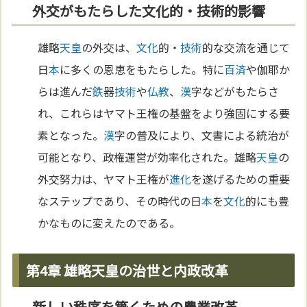
外交がもたらした文化的・技術的影響
雄略
天皇
の外交は、
文化
的・
技術
的な交流を通じて
日
本
に多くの恩恵をもたらした。特に
百済
や伽耶か
らは進んだ
鉄
器
技術
や
仏教
、
漢
字などがもたらさ
れ、これらはヤマト王権の基盤をより強固にする要
素となった。
漢
字の普及により、文書による統治が
可能となり、政権運営が効率化された。雄略
天皇
の
外交努力は、ヤマト王権が
進化
を遂げるための重要
なステップであり、その時代の日
本
を
文化
的にも豊
かなものに変えたのである。
第4章 雄略天皇の治世と内政改革
新しい秩序を築くための農業改革