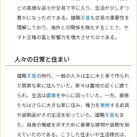
どの高価な品々が交易で手に入り、生活が少しずつ
豊かになったのである。雄略
天皇
も交易の重要性を
理解しており、海外との関係を強化することで、ヤ
マト王権の富と影響力を増大させたのである。
人々の日常と住まい
雄略
天皇
の時代、一般の人々は主に木と茅で作られ
た質素な家に住んでいた。家々は農地の近くに建て
られ、生活は
農業
を中
心
に回っていた。一方、豪族
たちはさらに大きな家に住み、権力を
象徴
する武具
や装飾品がその生活を彩っていた。雄略
天皇
もま
た、自身の権威を示すために豪華な建物や装飾を揃
えていたのである。こうした住まいや生活様式は、