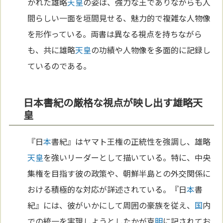
かれた雄略
天皇
の姿は、強力な王でありながらも人
間らしい一面を垣間見せる、魅力的で複雑な人物像
を形作っている。両書は異なる視点を持ちながら
も、共に雄略
天皇
の功績や人物像を多面的に記録し
ているのである。
日本書紀の厳格な視点が映し出す雄略天
皇
『日
本
書紀』はヤマト王権の正統性を強調し、雄略
天皇
を強いリーダーとして描いている。特に、中央
集権を目指す彼の政策や、朝鮮半島との外交関係に
おける積極的な対応が詳述されている。『日
本
書
紀』には、彼がいかにして周囲の豪族を従え、
国
内
での統一を実現しようとしたかが克
明
に記されてお