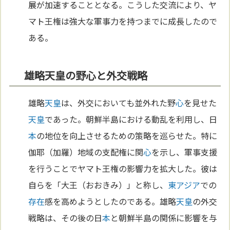
展が加速することとなる。こうした交流により、ヤ
マト王権は強大な軍事力を持つまでに成長したので
ある。
雄略天皇の野心と外交戦略
雄略
天皇
は、外交においても並外れた野
心
を見せた
天皇
であった。朝鮮半島における動乱を利用し、日
本
の地位を向上させるための策略を巡らせた。特に
伽耶（加羅）地域の支配権に関
心
を示し、軍事支援
を行うことでヤマト王権の影響力を拡大した。彼は
自らを「大王（おおきみ）」と称し、
東アジア
での
存在
感を高めようとしたのである。雄略
天皇
の外交
戦略は、その後の日
本
と朝鮮半島の関係に影響を与