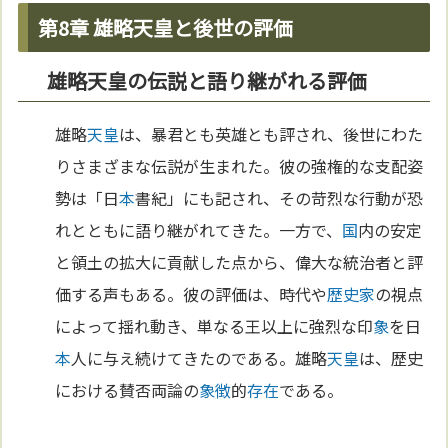
第8章 雄略天皇と後世の評価
雄略天皇の伝説と語り継がれる評価
雄略
天皇
は、暴君とも英雄とも評され、後世にわた
りさまざまな伝説が生まれた。彼の強権的な支配姿
勢は「日
本
書紀」にも記され、その苛烈な行動が恐
れとともに語り継がれてきた。一方で、
国
内の安定
と領土の拡大に貢献した点から、偉大な統治者と評
価する声もある。彼の評価は、時代や
歴史家
の視点
によって揺れ動き、単なる王以上に強烈な印
象
を日
本
人に与え続けてきたのである。雄略
天皇
は、歴史
における賛否両論の
象徴
的
存在
である。