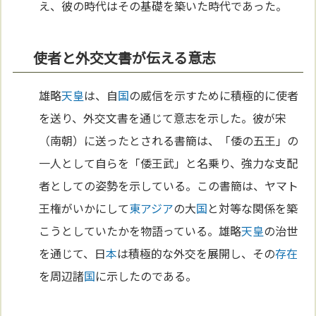
え、彼の時代はその基礎を築いた時代であった。
使者と外交文書が伝える意志
雄略
天皇
は、自
国
の威信を示すために積極的に使者
を送り、外交文書を通じて意志を示した。彼が宋
（南朝）に送ったとされる書簡は、「倭の五王」の
一人として自らを「倭王武」と名乗り、強力な支配
者としての姿勢を示している。この書簡は、ヤマト
王権がいかにして
東アジア
の大
国
と対等な関係を築
こうとしていたかを物語っている。雄略
天皇
の治世
を通じて、日
本
は積極的な外交を展開し、その
存在
を周辺諸
国
に示したのである。