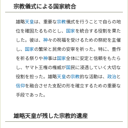
宗教儀式による国家統合
雄略
天皇
は、重要な
宗教
儀式を行うことで自らの地
位を確固たるものとし、
国家
を統合する役割を果た
した。彼は、
神
々の祝福を受けるための祭祀を主催
し、
国家
の繁栄と民衆の安寧を祈った。特に、豊作
を祈る祭りや
神
事は
国家
全体に安定と信頼をもたら
し、ヤマト王権の権威が
国
民に浸透していく大切な
役割を担った。雄略
天皇
の
宗教
的な活動は、
政治
と
信仰
を融合させた支配の形を確立するための重要な
手段であった。
雄略天皇が残した宗教的遺産