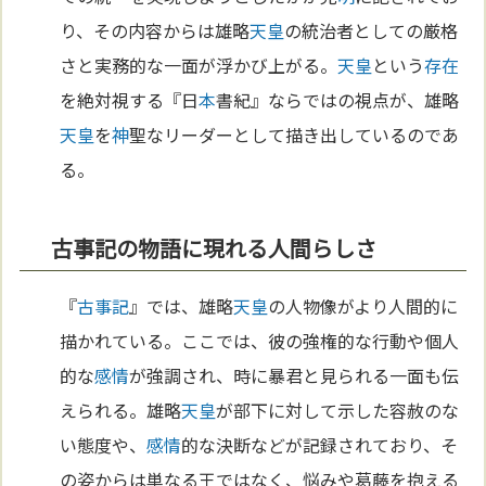
り、その内容からは雄略
天皇
の統治者としての厳格
さと実務的な一面が浮かび上がる。
天皇
という
存在
を絶対視する『日
本
書紀』ならではの視点が、雄略
天皇
を
神
聖なリーダーとして描き出しているのであ
る。
古事記の物語に現れる人間らしさ
『
古事記
』では、雄略
天皇
の人物像がより人間的に
描かれている。ここでは、彼の強権的な行動や個人
的な
感情
が強調され、時に暴君と見られる一面も伝
えられる。雄略
天皇
が部下に対して示した容赦のな
い態度や、
感情
的な決断などが記録されており、そ
の姿からは単なる王ではなく、悩みや葛藤を抱える