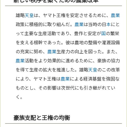
雄略
天皇
は、ヤマト王権を安定させるために、
農業
政策に積極的に取り組んだ。
農業
は当時の日
本
にと
って主要な生産活動であり、豊作と安定が
国
の繁栄
を支える根幹であった。彼は農地の整備や灌漑設備
の充実に努め、
農業
生産力の向上を図った。また、
農業
活動をより効果的に進めるために、豪族の協力
を得て生産の拡大を推進した。雄略
天皇
のこの改革
により、ヤマト王権は
農業
による経済基盤を強固な
ものとし、その影響は次世代にも引き継がれてい
く。
豪族支配と王権の均衡