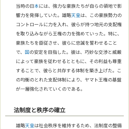
当時の日
本
には、強力な豪族たちが自らの領地で影
響力を発揮していた。雄略
天皇
は、この豪族勢力の
コントロールに力を入れ、彼らが持つ地元の支配権
を取り込みながら王権の力を強めていった。特に、
豪族たちを臣従させ、彼らに忠誠を誓わせること
で、
国
の安定を目指した。彼は、巧妙な交渉と威厳
によって豪族を従わせるとともに、その利益も尊重
することで、彼らと共存する体制を築き上げた。こ
の均衡のとれた支配体制により、ヤマト王権の基盤
が一層強化されていくのである。
法制度と秩序の確立
雄略
天皇
は社会秩序を維持するため、法制度の整備