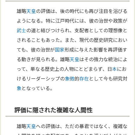
雄略
天皇
の評価は、後の時代にも再び注目を浴びる
ようになる。特に江戸時代には、彼の治世や政策が
武士
の道と結びつけられ、支配者としての理想像と
されることもあった。また、現代の歴史研究におい
ても、彼の治世が
国家
形成に与えた影響を再評価す
る動きが見られる。雄略
天皇
はその強力な統治によ
って、単なる歴史上の人物にとどまらず、日
本
にお
けるリーダーシップの
象徴
的
存在
として今も研究対
象
となっている。
評価に隠された複雑な人間性
雄略
天皇
への評価は、ただの暴君ではなく、複雑な