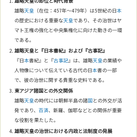
雄略
天皇
の即位と時代背景
雄略
天皇
（在位：457年～479年）は5世紀の日
本
の歴史における重要な
天皇
であり、その治世はヤ
マト王権の強化と中央集権化に向けた動きの一環
である。
雄略
天皇
と『日
本
書紀』および『
古事記
』
『日
本
書紀』と『
古事記
』は、雄略
天皇
の業績や
人物像について伝えている古代の日
本
書の一部
で、彼の治世に関する貴重な史料である。
東アジア
諸
国
との外交関係
雄略
天皇
の時代には朝鮮半島の諸
国
との外交が活
発であり、
百済
、新羅、伽耶などとの関係が重要
な役割を果たした。
雄略
天皇
の治世における内政と法制度の発展