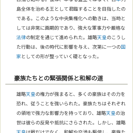
島全体を治める王として君臨することを目指したの
である。このような中央集権化への動きは、当時と
しては非常に画期的であり、強大な軍事力や厳格な
法律
の制定を通じて進められた。雄略
天皇
のこうし
た行動は、後の時代に影響を与え、次第に一つの
国
家
としての形が整っていく礎となった。
豪族たちとの緊張関係と和解の道
雄略
天皇
の権力が強まると、多くの豪族はその力を
恐れ、従うことを強いられた。豪族たちはそれぞれ
の領地で強力な影響力を持っており、雄略
天皇
の治
世は彼らの反発や抵抗にさらされた。しかし、雄略
天皇
は戦だけでなく、和解や交渉も駆使し、豪族た