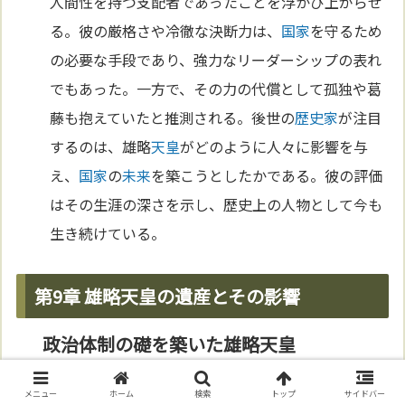
人間性を持つ支配者であったことを浮かび上がらせ
る。彼の厳格さや冷徹な決断力は、
国家
を守るため
の必要な手段であり、強力なリーダーシップの表れ
でもあった。一方で、その力の代償として孤独や葛
藤も抱えていたと推測される。後世の
歴史家
が注目
するのは、雄略
天皇
がどのように人々に影響を与
え、
国家
の
未来
を築こうとしたかである。彼の評価
はその生涯の深さを示し、歴史上の人物として今も
生き続けている。
第9章 雄略天皇の遺産とその影響
政治体制の礎を築いた雄略天皇
雄略
天皇
は、日
本
の
政治
体制の礎を築いた人物であ
メニュー
ホーム
検索
トップ
サイドバー