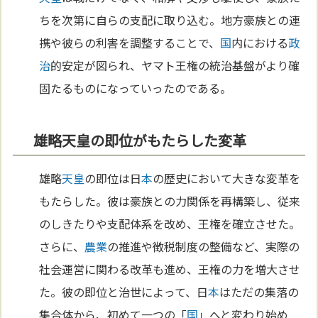
ちを次第に自らの支配に取り込む。地方豪族との連
携や彼らの利害を調整することで、
国
内における
政
治
的安定が図られ、ヤマト王権の統治基盤がより確
固たるものになっていったのである。
雄略天皇の即位がもたらした変革
雄略
天皇
の即位は日
本
の歴史において大きな変革を
もたらした。彼は豪族との力関係を再構築し、従来
のしきたりや支配体系を改め、王権を確立させた。
さらに、
農業
の推進や徴税制度の整備など、実際の
社会運営に関わる改革も進め、王権の力を増大させ
た。彼の即位と治世によって、日
本
はただの集落の
集合体から、初めて一つの「
国
」へと変わり始め