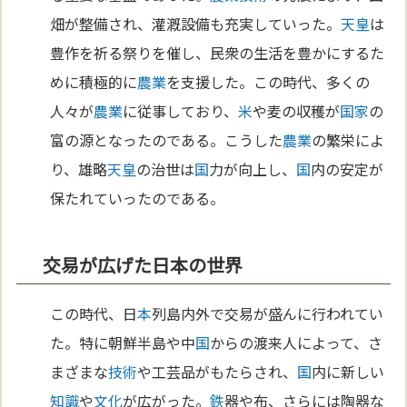
畑が整備され、灌漑設備も充実していった。
天皇
は
豊作を祈る祭りを催し、民衆の生活を豊かにするた
めに積極的に
農業
を支援した。この時代、多くの
人々が
農業
に従事しており、
米
や麦の収穫が
国家
の
富の源となったのである。こうした
農業
の繁栄によ
り、雄略
天皇
の治世は
国
力が向上し、
国
内の安定が
保たれていったのである。
交易が広げた日本の世界
この時代、日
本
列島内外で交易が盛んに行われてい
た。特に朝鮮半島や中
国
からの渡来人によって、さ
まざまな
技術
や工芸品がもたらされ、
国
内に新しい
知識
や
文化
が広がった。
鉄
器や布、さらには陶器な