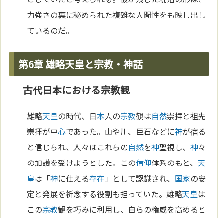
力強さの裏に秘められた複雑な人間性をも映し出し
ているのだ。
第6章 雄略天皇と宗教・神話
古代日本における宗教観
雄略
天皇
の時代、日
本
人の
宗教
観は
自然
崇拝と祖先
崇拝が中
心
であった。山や川、巨石などに
神
が宿る
と信じられ、人々はこれらの
自然
を
神
聖視し、
神
々
の加護を受けようとした。この
信仰
体系のもと、
天
皇
は「
神
に仕える
存在
」として認識され、
国家
の安
定と発展を祈念する役割も担っていた。雄略
天皇
は
この
宗教
観を巧みに利用し、自らの権威を高めると