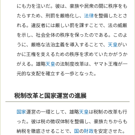
にも力を注いだ。彼は、豪族や民衆の間に秩序をも
たらすため、刑罰を厳格化し、
法律
を整備したとさ
れる。違反者には厳しい罰を課すことで、法の威厳
を示し、社会全体の秩序を保ったのである。このよ
うに、厳格な法治主義を導入することで、
天皇
がい
かに王権を支えるための秩序を求めていたかがうか
がえる。雄略
天皇
の法制度改革は、ヤマト王権が一
元的な支配を確立する一歩となった。
税制改革と国家運営の進展
国家
運営の一環として、雄略
天皇
は税制の改革も行
った。彼は税の徴収体制を整備し、豪族たちからも
納税を徹底させることで、
国
の
財政
を安定させた。