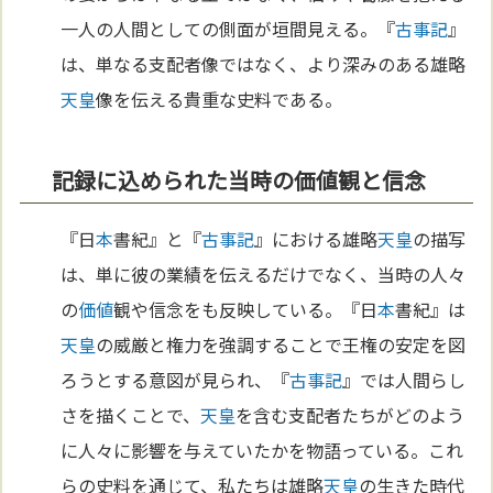
一人の人間としての側面が垣間見える。『
古事記
』
は、単なる支配者像ではなく、より深みのある雄略
天皇
像を伝える貴重な史料である。
記録に込められた当時の価値観と信念
『日
本
書紀』と『
古事記
』における雄略
天皇
の描写
は、単に彼の業績を伝えるだけでなく、当時の人々
の
価値
観や信念をも反映している。『日
本
書紀』は
天皇
の威厳と権力を強調することで王権の安定を図
ろうとする意図が見られ、『
古事記
』では人間らし
さを描くことで、
天皇
を含む支配者たちがどのよう
に人々に影響を与えていたかを物語っている。これ
らの史料を通じて、私たちは雄略
天皇
の生きた時代