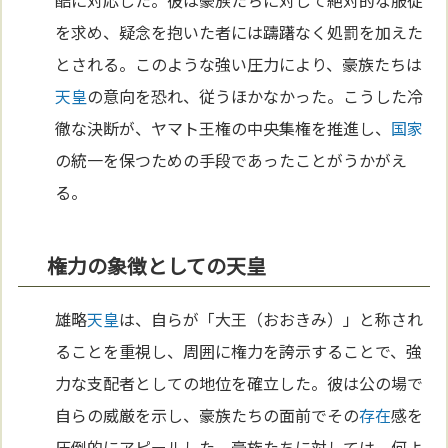
酷に対応した。彼は豪族たちに対して絶対的な服従
を求め、疑念を抱いた者には躊躇なく処罰を加えた
とされる。このような強い圧力により、豪族たちは
天皇
の意向を恐れ、従うほかなかった。こうした冷
徹な決断が、ヤマト王権の中央集権を推進し、
国家
の統一を保つための手段であったことがうかがえ
る。
権力の象徴としての天皇
雄略
天皇
は、自らが「大王（おおきみ）」と称され
ることを重視し、周囲に権力を誇示することで、強
力な支配者としての地位を確立した。彼は公の場で
自らの威厳を示し、豪族たちの面前でその
存在
感を
圧倒的にアピールした。豪族たちに対しては、何よ