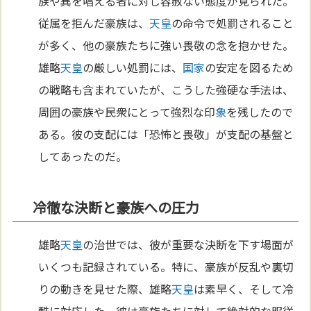
族や異を唱える者に対し容赦ない態度が見られた。
従属を拒んだ豪族は、
天皇
の命令で処罰されること
が多く、他の豪族たちに強い畏敬の念を抱かせた。
雄略
天皇
の厳しい処罰には、
国家
の安定を図るため
の戦略も含まれていたが、こうした強硬な手法は、
周囲の豪族や民衆にとって強烈な印
象
を残したので
ある。彼の支配には「恐怖と畏敬」が支配の基盤と
してあったのだ。
冷徹な決断と豪族への圧力
雄略
天皇
の治世では、彼が重要な決断を下す場面が
いくつも記録されている。特に、豪族が反乱や裏切
りの動きを見せた際、雄略
天皇
は素早く、そして冷