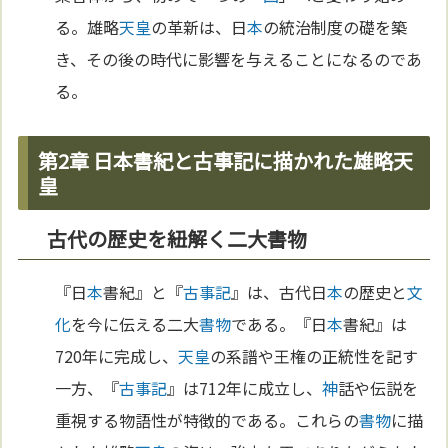
る。雄略
天皇
の革新は、日
本
の統治制度の礎を築
き、その後の時代に影響を与えることになるのであ
る。
第2章 日本書紀と古事記に描かれた雄略天
皇
古代の歴史を紐解く二大書物
『日
本
書紀』と『
古事記
』は、古代日
本
の歴史と
文
化
を今に伝える二大
書物
である。『日
本
書紀』は
720年に完成し、
天皇
の系譜や王権の正統性を記す
一方、『
古事記
』は712年に成立し、
神
話や伝説を
重視する物語性が特徴的である。これらの
書物
に描