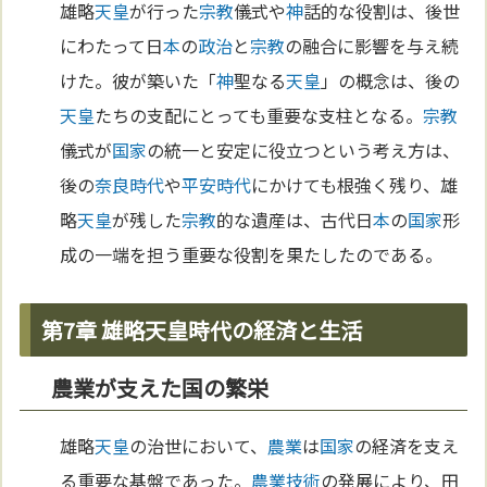
雄略
天皇
が行った
宗教
儀式や
神
話的な役割は、後世
にわたって日
本
の
政治
と
宗教
の融合に影響を与え続
けた。彼が築いた「
神
聖なる
天皇
」の概念は、後の
天皇
たちの支配にとっても重要な支柱となる。
宗教
儀式が
国家
の統一と安定に役立つという考え方は、
後の
奈良時代
や
平安時代
にかけても根強く残り、雄
略
天皇
が残した
宗教
的な遺産は、古代日
本
の
国家
形
成の一端を担う重要な役割を果たしたのである。
第7章 雄略天皇時代の経済と生活
農業が支えた国の繁栄
雄略
天皇
の治世において、
農業
は
国家
の経済を支え
る重要な基盤であった。
農業
技術
の発展により、田