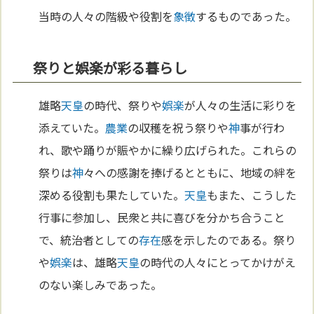
当時の人々の階級や役割を
象徴
するものであった。
祭りと娯楽が彩る暮らし
雄略
天皇
の時代、祭りや
娯楽
が人々の生活に彩りを
添えていた。
農業
の収穫を祝う祭りや
神
事が行わ
れ、歌や踊りが賑やかに繰り広げられた。これらの
祭りは
神
々への感謝を捧げるとともに、地域の絆を
深める役割も果たしていた。
天皇
もまた、こうした
行事に参加し、民衆と共に喜びを分かち合うこと
で、統治者としての
存在
感を示したのである。祭り
や
娯楽
は、雄略
天皇
の時代の人々にとってかけがえ
のない楽しみであった。