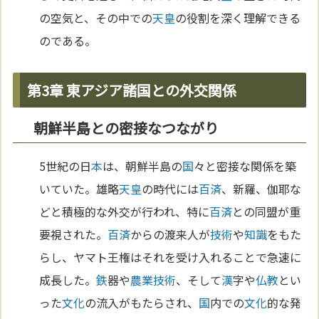
の空気と、その中での
天皇
の役割を深く理解できる
のである。
第3章 東アジア諸国との外交関係
朝鮮半島との密接なつながり
5世紀の日
本
は、朝鮮半島の
国
々と密接な関係を築
いていた。雄略
天皇
の時代には
百済
、新羅、伽耶な
どと積極的な外交が行われ、特に
百済
との同盟が重
要視された。
百済
からの渡来人が
技術
や
知識
をもた
らし、ヤマト王権はそれを受け入れることで急速に
成長した。
鉄
器や
農業
技術
、そして
漢
字や
仏教
とい
った
文化
の流入がもたらされ、
国
内での
文化
的な発