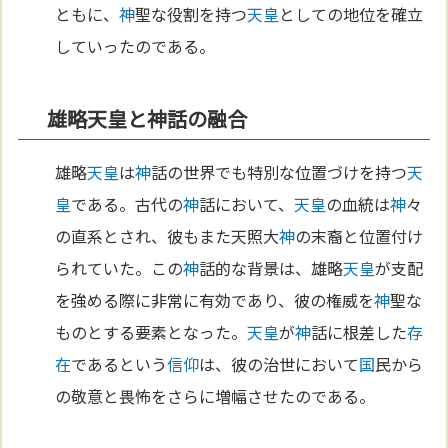
ともに、
神
聖な役割を持つ
天皇
としての地位を確立
していったのである。
雄略天皇と神話の融合
雄略
天皇
は
神
話の世界でも特別な位置づけを持つ
天
皇
である。古代の
神
話において、
天皇
の血統は
神
々
の直系とされ、彼もまた天照大
神
の末裔と位置付け
られていた。この
神
話的な背景は、雄略
天皇
が支配
を強める際に非常に有効であり、彼の権威を
神
聖な
ものとする要素となった。
天皇
が
神
話に根差した
存
在
であるという
信仰
は、彼の治世において
国
民から
の敬意と畏怖をさらに増幅させたのである。