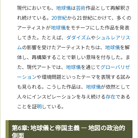
現代においても、
地球儀
は
芸術
作品として再解釈さ
れ続けている。
20世紀
から21世紀にかけて、多くの
アーティストが
地球儀
をモチーフにした作品を発表
してきた。たとえば、
ダダイズム
や
シュルレアリス
ム
の影響を受けたアーティストたちは、
地球儀
を解
体し、再構築することで新しい意味を付与した。ま
た、現代アートでは、
地球儀
を通じて
グローバリゼ
ーション
や環境問題といったテーマを表現する試み
も見られる。こうした作品は、
地球儀
が依然として
人々にインスピレーションを与え続ける
存在
である
ことを証
明
している。
第6章: 地球儀と帝国主義 — 地図の政治的
側面