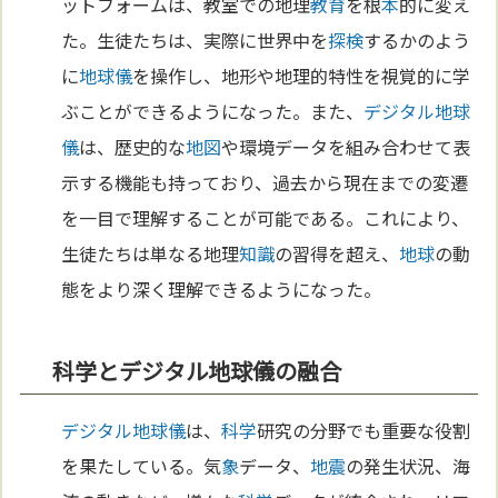
ットフォームは、教室での地理
教育
を根
本
的に変え
た。生徒たちは、実際に世界中を
探検
するかのよう
に
地球儀
を操作し、地形や地理的特性を視覚的に学
ぶことができるようになった。また、
デジタル
地球
儀
は、歴史的な
地図
や環境データを組み合わせて表
示する機能も持っており、過去から現在までの変遷
を一目で理解することが可能である。これにより、
生徒たちは単なる地理
知識
の習得を超え、
地球
の動
態をより深く理解できるようになった。
科学とデジタル地球儀の融合
デジタル
地球儀
は、
科学
研究の分野でも重要な役割
を果たしている。気
象
データ、
地震
の発生状況、海