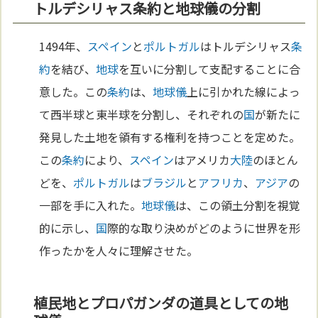
トルデシリャス条約と地球儀の分割
1494年、
スペイン
と
ポルトガル
はトルデシリャス
条
約
を結び、
地球
を互いに分割して支配することに合
意した。この
条約
は、
地球儀
上に引かれた線によっ
て西半球と東半球を分割し、それぞれの
国
が新たに
発見した土地を領有する権利を持つことを定めた。
この
条約
により、
スペイン
はアメリカ
大陸
のほとん
どを、
ポルトガル
は
ブラジル
と
アフリカ
、
アジア
の
一部を手に入れた。
地球儀
は、この領土分割を視覚
的に示し、
国
際的な取り決めがどのように世界を形
作ったかを人々に理解させた。
植民地とプロパガンダの道具としての地