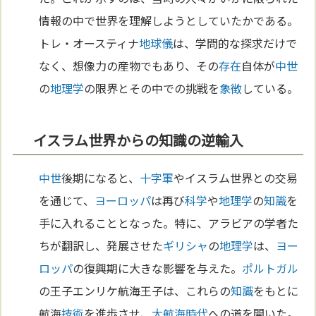
情報の中で世界を理解しようとしていたかである。
トレ・オースティナ
地球儀
は、学問的な探求だけで
なく、想像力の産物でもあり、その
存在
自体が
中世
の
地理学
の限界とその中での挑戦を
象徴
している。
イスラム世界からの知識の逆輸入
中世
後期になると、
十字軍
やイスラム世界との交易
を通じて、
ヨーロッパ
は再び
科学
や
地理学
の
知識
を
手に入れることとなった。特に、アラビアの学者た
ちが翻訳し、発展させた
ギリシャ
の
地理学
は、
ヨー
ロッパ
の復興期に大きな影響を与えた。
ポルトガル
の王子エンリケ航海王子は、これらの
知識
をもとに
航海
技術
を進歩させ、
大航海時代
への道を開いた。