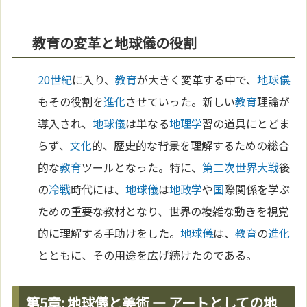
教育の変革と地球儀の役割
20世紀
に入り、
教育
が大きく変革する中で、
地球儀
もその役割を
進化
させていった。新しい
教育
理論が
導入され、
地球儀
は単なる
地理学
習の道具にとどま
らず、
文化
的、歴史的な背景を理解するための総合
的な
教育
ツールとなった。特に、
第二次世界大戦
後
の
冷戦
時代には、
地球儀
は
地政学
や
国
際関係を学ぶ
ための重要な教材となり、世界の複雑な動きを視覚
的に理解する手助けをした。
地球儀
は、
教育
の
進化
とともに、その用途を広げ続けたのである。
第5章: 地球儀と美術 — アートとしての地