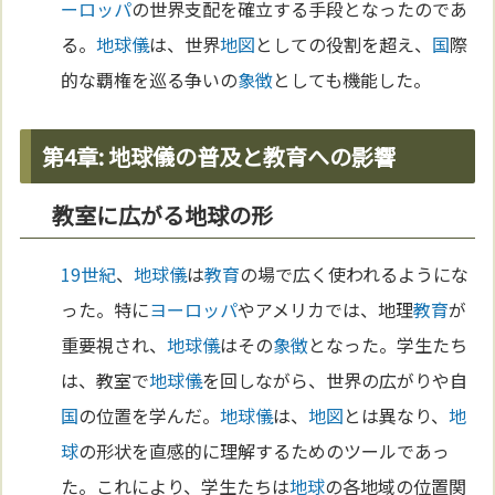
ーロッパ
の世界支配を確立する手段となったのであ
る。
地球儀
は、世界
地図
としての役割を超え、
国
際
的な覇権を巡る争いの
象徴
としても機能した。
第4章: 地球儀の普及と教育への影響
教室に広がる地球の形
19世紀
、
地球儀
は
教育
の場で広く使われるようにな
った。特に
ヨーロッパ
やアメリカでは、地理
教育
が
重要視され、
地球儀
はその
象徴
となった。学生たち
は、教室で
地球儀
を回しながら、世界の広がりや自
国
の位置を学んだ。
地球儀
は、
地図
とは異なり、
地
球
の形状を直感的に理解するためのツールであっ
た。これにより、学生たちは
地球
の各地域の位置関