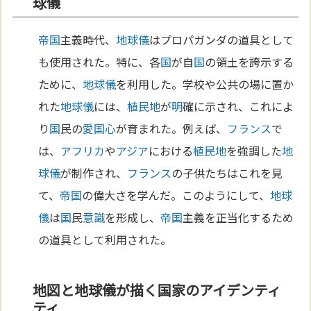
球儀
帝国
主義時代、
地球儀
はプロパガンダの道具として
も使用された。特に、各
国
が自
国
の領土を誇示する
ために、
地球儀
を利用した。学校や公共の場に置か
れた
地球儀
には、
植民地
が
明
確に示され、これによ
り
国
民の
愛国心
が育まれた。例えば、
フランス
で
は、
アフリカ
や
アジア
における
植民地
を強調した
地
球儀
が制作され、
フランス
の子供たちはこれを見
て、
帝国
の偉大さを学んだ。このようにして、
地球
儀
は
国
民
意識
を形成し、
帝国
主義を正当化するため
の道具として利用された。
地図と地球儀が描く国家のアイデンティ
ティ