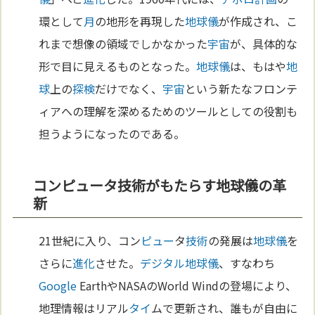
環として
月
の地形を再現した
地球儀
が作成され、こ
れまで想像の領域でしかなかった
宇宙
が、具体的な
形で目に見えるものとなった。
地球儀
は、もはや
地
球
上の
探検
だけでなく、
宇宙
という新たなフロンテ
ィアへの理解を深めるためのツールとしての役割も
担うようになったのである。
コンピュータ技術がもたらす地球儀の革
新
21世紀に入り、コン
ピュー
タ
技術
の発展は
地球儀
を
さらに
進化
させた。
デジタル
地球儀
、すなわち
Google
EarthやNASAのWorld Windの登場により、
地理情報はリアル
タイ
ムで更新され、誰もが自由に