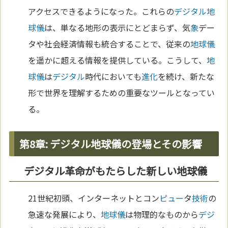
アクセスできるようになった。これらの
デジタル
地
球儀
は、単なる地形の表示にとどまらず、気
象
デー
タや社会経済情報も統合することで、従来の
地球儀
を遥かに超える情報を提供している。こうして、
地
球儀
は
デジタル
時代においても
進化
を続け、新たな
形で世界を理解するための重要なツールとなってい
る。
第8章: デジタル地球儀の登場とその影響
デジタル革命がもたらした新しい地球儀
21世紀初頭、インターネットとコン
ピュー
タ
技術
の
急速な発展により、
地球儀
は物理的なものから
デジ