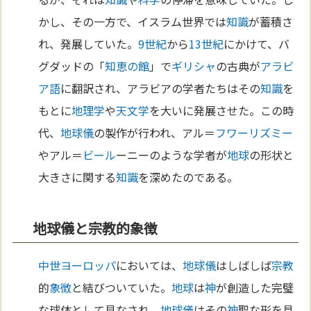
かし、その一方で、イスラム世界では
知識
が蓄積さ
れ、発展していた。
9世紀
から
13世紀
にかけて、バ
グダッドの「
知恵の館
」で
ギリシャ
の古典が
アラビ
ア語
に翻訳され、アラビアの学者たちはその
知識
を
もとに
地理学
や
天文学
を大いに発展させた。この時
代、
地球儀
の製作が行われ、アル＝
フワーリズミー
やアル＝
ビール
ーニーのような学者が
地球
の形状と
大きさに関する
知識
を深めたのである。
地球儀と宗教的象徴
中世
ヨーロッパ
においては、
地球儀
はしばしば
宗教
的
象徴
と結びついていた。
地球
は
神
が創造した完璧
な球体として見なされ、
地球儀
はその
神
聖な形を具