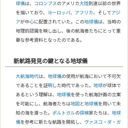
球儀
は、
コロンブス
のアメリカ
大陸
到達以前の世界
を描いており、
ヨーロッパ
、
アフリカ
、そして
アジ
ア
が中
心
に配置されていた。この
地球儀
は、当時の
地理的認識を映し出し、後の航海者たちにとって重
要な参考資料となったのである。
新航路発見の鍵となる地球儀
大航海時代
は、
地球儀
の使用が航海において不可欠
であることを証
明
した時代であった。
地球
が球体で
あるという理解は、
地球儀
を使った航海計画の立案
を可能にし、航海者たちは
地図
と
地球儀
を用いて未
知の海を渡った。
ポルトガル
の
探検
家たちは、
地球
儀
を参考に新たな航路を開拓し、
ヴァスコ・ダ・ガ