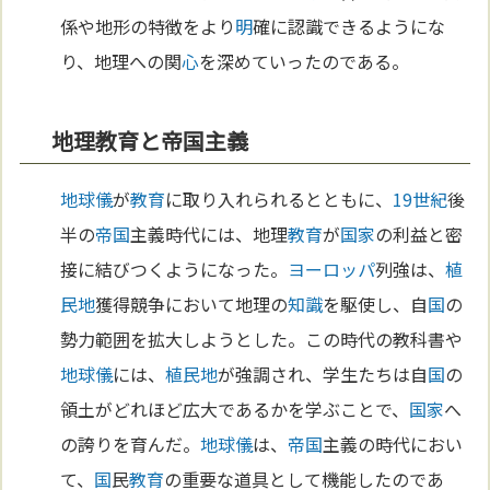
係や地形の特徴をより
明
確に認識できるようにな
り、地理への関
心
を深めていったのである。
地理教育と帝国主義
地球儀
が
教育
に取り入れられるとともに、
19世紀
後
半の
帝国
主義時代には、地理
教育
が
国家
の利益と密
接に結びつくようになった。
ヨーロッパ
列強は、
植
民地
獲得競争において地理の
知識
を駆使し、自
国
の
勢力範囲を拡大しようとした。この時代の教科書や
地球儀
には、
植民地
が強調され、学生たちは自
国
の
領土がどれほど広大であるかを学ぶことで、
国家
へ
の誇りを育んだ。
地球儀
は、
帝国
主義の時代におい
て、
国
民
教育
の重要な道具として機能したのであ