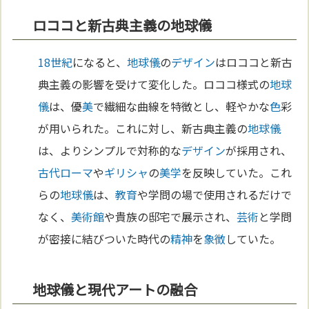
ロココと新古典主義の地球儀
18世紀
になると、
地球儀
の
デザイン
はロココと新古
典主義の影響を受けて変化した。ロココ様式の
地球
儀
は、優
美
で繊細な曲線を特徴とし、軽やかな
色
彩
が用いられた。これに対し、新古典主義の
地球儀
は、よりシンプルで対称的な
デザイン
が採用され、
古代ローマ
や
ギリシャ
の
美学
を反映していた。これ
らの
地球儀
は、
教育
や学問の場で使用されるだけで
なく、
美術館
や貴族の邸宅で展示され、
芸術
と学問
が密接に結びついた時代の
精神
を
象徴
していた。
地球儀と現代アートの融合