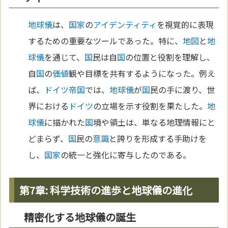
地球儀
は、
国家
の
アイデンティティ
を視覚的に表現
するための重要なツールであった。特に、
地図
と
地
球儀
を通じて、
国
民は自
国
の位置と役割を理解し、
自
国
の
価値
観や目標を共有するようになった。例え
ば、
ドイツ
帝国
では、
地球儀
が
国
民の手に渡り、世
界における
ドイツ
の立場を示す役割を果たした。
地
球儀
に描かれた
国
境や領土は、単なる地理情報にと
どまらず、
国
民の
意識
と誇りを形成する手助けを
し、
国家
の統一と強化に寄与したのである。
第7章: 科学技術の進歩と地球儀の進化
精密化する地球儀の誕生