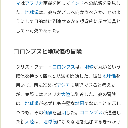
マ
は
アフリカ
南端を回って
インド
への航路を発見し
た。
地球儀
は、彼らがどこへ向かうべきか、どのよ
うにして目的地に到達するかを視覚的に示す道具と
して不可欠であった。
コロンブスと地球儀の冒険
クリストファー・
コロンブス
は、
地球
が丸いという
確信を持って西へと航海を開始した。彼は
地球儀
を
用いて、西に進めば
アジア
に到達できると考えた
が、実際にはアメリカ
大陸
に到達した。彼の冒険
は、
地球儀
が必ずしも完璧な
地図
でないことを示し
つつも、その
価値
を証
明
した。
コロンブス
が遭遇し
た新
大陸
は、
地球儀
に新たな地を追加するきっかけ