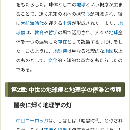
をもたらした。球体としての
地球
という概念が広ま
ることで、遠く未知の地への探求
心
が刺激され、後
に
大航海時代
を迎える
土壌
が形成された。また、
地
球儀
は、
教育
や
哲学
の場で活用され、人々が
地球
全
体を一つの連続した
存在
として認識する手助けをし
た。このように、
地球儀
は単なる物理的な
地図
以上
のものとして、
文化
的・知的な革命をもたらしたの
である。
第2章: 中世の地球儀と地理学の停滞と復興
闇夜に輝く地理学の灯
中世
ヨーロッパ
は、しばしば「暗黒時代」と称され
るが、それは
知識
や
科学
の停滞を意味していた。し