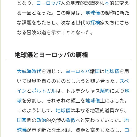
となり、
ヨーロッパ
人の地理的認識を根
本
的に変え
る一因となった。この発見は、
地球儀
の製作に新た
な課題をもたらし、次なる世代の
探検
家たちにさら
なる冒険の道を示すこととなった。
地球儀とヨーロッパの覇権
大航海時代
を通じて、
ヨーロッパ
諸
国
は
地球儀
を用
いて世界を自らのものとしようと競い合った。
スペ
イン
と
ポルトガル
は、トルデシリャス
条約
により
地
球
を分割し、それぞれの領土を
地球儀
上に示した。
このようにして、
地球儀
は単なる地理的道具から、
国家
間の
政治
的交渉の
象徴
へと変わっていった。
地
球儀
が示す新たな土地は、資源と富をもたらし、
ヨ