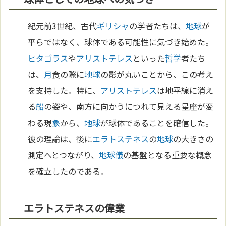
紀元前3世紀、古代
ギリシャ
の学者たちは、
地球
が
平らではなく、球体である可能性に気づき始めた。
ピタゴラス
や
アリストテレス
といった
哲学
者たち
は、
月
食の際に
地球
の影が丸いことから、この考え
を支持した。特に、
アリストテレス
は地平線に消え
る
船
の姿や、南方に向かうにつれて見える星座が変
わる現
象
から、
地球
が球体であることを確信した。
彼の理論は、後に
エラトステネス
の
地球
の大きさの
測定へとつながり、
地球儀
の基盤となる重要な概念
を確立したのである。
エラトステネスの偉業