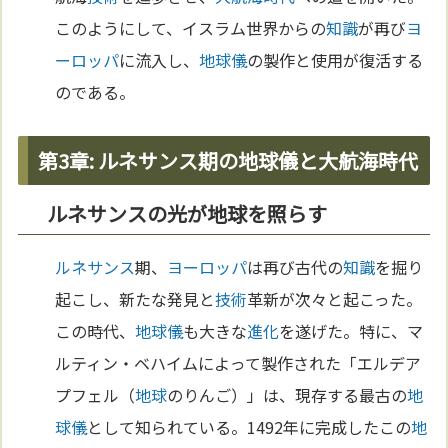
このようにして、イスラム世界からの
知識
が再び
ヨ
ーロッパ
に流入し、
地球儀
の製作と使用が復活する
のである。
第3章: ルネサンス期の地球儀と大航海時代
ルネサンスの光が地球を照らす
ルネサンス
期、
ヨーロッパ
は再び古代の
知識
を掘り
起こし、新たな発見と
技術
革新が次々と起こった。
この時代、
地球儀
も大きな
進化
を遂げた。特に、マ
ルティン・ベハイムによって製作された「エルデア
プフェル（
地球
のりんご）」は、現存する最古の
地
球儀
として知られている。1492年に完成したこの
地