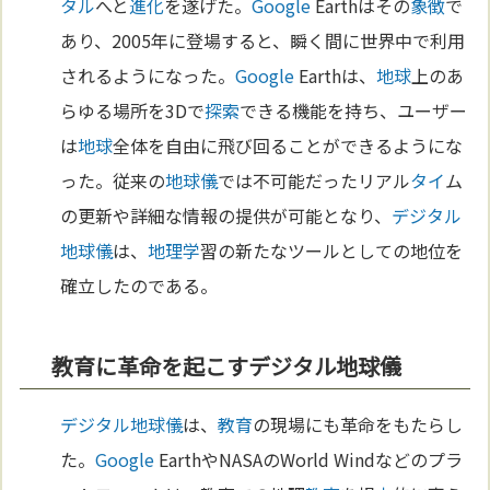
タル
へと
進化
を遂げた。
Google
Earthはその
象徴
で
あり、2005年に登場すると、瞬く間に世界中で利用
されるようになった。
Google
Earthは、
地球
上のあ
らゆる場所を3Dで
探索
できる機能を持ち、ユーザー
は
地球
全体を自由に飛び回ることができるようにな
った。従来の
地球儀
では不可能だったリアル
タイ
ム
の更新や詳細な情報の提供が可能となり、
デジタル
地球儀
は、
地理学
習の新たなツールとしての地位を
確立したのである。
教育に革命を起こすデジタル地球儀
デジタル
地球儀
は、
教育
の現場にも革命をもたらし
た。
Google
EarthやNASAのWorld Windなどのプラ