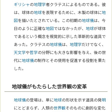
ギリシャ
の
地理学
者クラテスによるものである。彼
は、球体の
地球
を表現するために、木製の球体に
地
図
を描いたとされている。この初期の
地球儀
は、今
日のように正確な
地図
ではなかったが、
地球
が球体
であるという概念を視覚的に示した革新的な道具で
あった。クラテスの
地球儀
は、
地理学
だけでなく、
天文学
や
哲学
の分野にも大きな影響を与え、後の世
代に
地球儀
の制作とその使用を促進する役割を果た
した。
地球儀がもたらした世界観の変革
地球儀
の登場は、単に
地球
の形状を示す道具の発
明
にとどまらず、人類の
世界観
そのものに劇的な変化