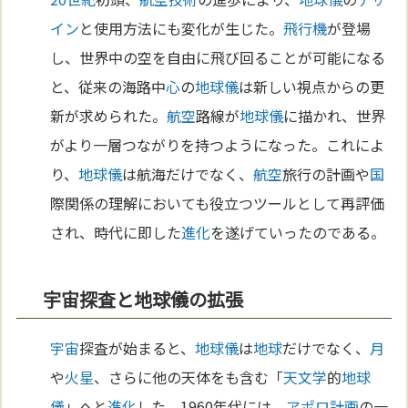
イン
と使用方法にも変化が生じた。
飛行機
が登場
し、世界中の空を自由に飛び回ることが可能になる
と、従来の海路中
心
の
地球儀
は新しい視点からの更
新が求められた。
航空
路線が
地球儀
に描かれ、世界
がより一層つながりを持つようになった。これによ
り、
地球儀
は航海だけでなく、
航空
旅行の計画や
国
際関係の理解においても役立つツールとして再評価
され、時代に即した
進化
を遂げていったのである。
宇宙探査と地球儀の拡張
宇宙
探査が始まると、
地球儀
は
地球
だけでなく、
月
や
火星
、さらに他の天体をも含む「
天文学
的
地球
儀
」へと
進化
した。1960年代には、
アポロ計画
の一