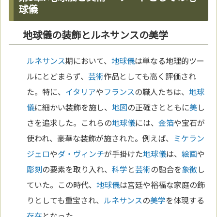
球儀
地球儀の装飾とルネサンスの美学
ルネサンス
期において、
地球儀
は単なる地理的ツー
ルにとどまらず、
芸術
作品としても高く評価され
た。特に、
イタリア
や
フランス
の職人たちは、
地球
儀
に細かい装飾を施し、
地図
の正確さとともに
美
し
さを追求した。これらの
地球儀
には、
金箔
や宝石が
使われ、豪華な装飾が施された。例えば、
ミケラン
ジェロ
や
ダ・ヴィンチ
が手掛けた
地球儀
は、
絵画
や
彫刻
の要素を取り入れ、
科学
と
芸術
の融合を
象徴
し
ていた。この時代、
地球儀
は宮廷や裕福な家庭の飾
りとしても重宝され、
ルネサンス
の
美学
を体現する
存在
となった。