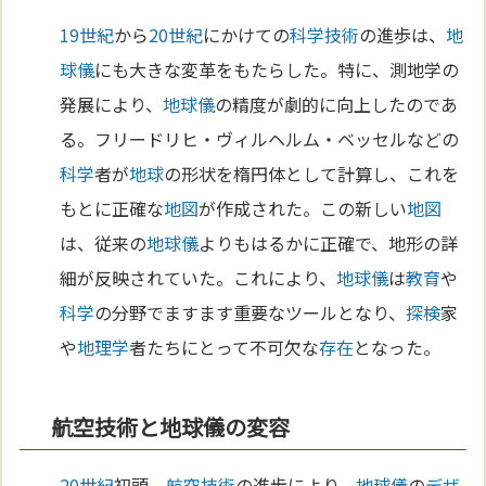
19世紀
から
20世紀
にかけての
科学
技術
の進歩は、
地
球儀
にも大きな変革をもたらした。特に、測地学の
発展により、
地球儀
の精度が劇的に向上したのであ
る。フリードリヒ・ヴィルヘルム・ベッセルなどの
科学
者が
地球
の形状を楕円体として計算し、これを
もとに正確な
地図
が作成された。この新しい
地図
は、従来の
地球儀
よりもはるかに正確で、地形の詳
細が反映されていた。これにより、
地球儀
は
教育
や
科学
の分野でますます重要なツールとなり、
探検
家
や
地理学
者たちにとって不可欠な
存在
となった。
航空技術と地球儀の変容
20世紀
初頭、
航空
技術
の進歩により、
地球儀
の
デザ