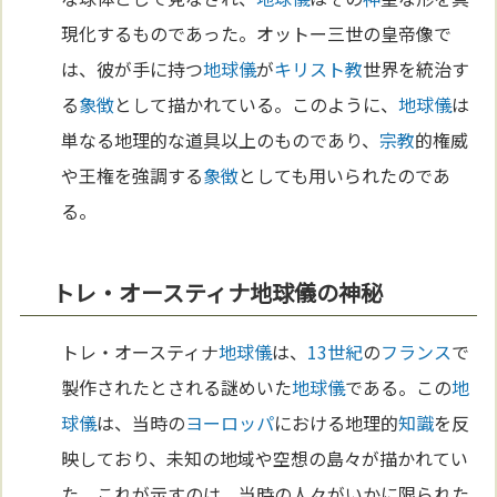
現化するものであった。オットー三世の皇帝像で
は、彼が手に持つ
地球儀
が
キリスト教
世界を統治す
る
象徴
として描かれている。このように、
地球儀
は
単なる地理的な道具以上のものであり、
宗教
的権威
や王権を強調する
象徴
としても用いられたのであ
る。
トレ・オースティナ地球儀の神秘
トレ・オースティナ
地球儀
は、
13世紀
の
フランス
で
製作されたとされる謎めいた
地球儀
である。この
地
球儀
は、当時の
ヨーロッパ
における地理的
知識
を反
映しており、未知の地域や空想の島々が描かれてい
た。これが示すのは、当時の人々がいかに限られた