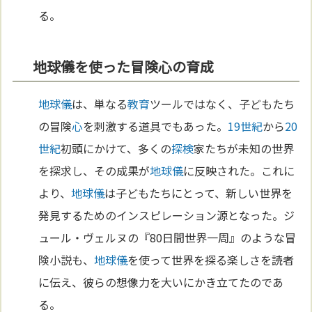
る。
地球儀を使った冒険心の育成
地球儀
は、単なる
教育
ツールではなく、子どもたち
の冒険
心
を刺激する道具でもあった。
19世紀
から
20
世紀
初頭にかけて、多くの
探検
家たちが未知の世界
を探求し、その成果が
地球儀
に反映された。これに
より、
地球儀
は子どもたちにとって、新しい世界を
発見するためのインスピレーション源となった。ジ
ュール・ヴェルヌの『80日間世界一周』のような冒
険小説も、
地球儀
を使って世界を探る楽しさを読者
に伝え、彼らの想像力を大いにかき立てたのであ
る。