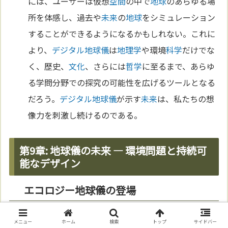
には、ユーザーは仮想
空間
の中で
地球
のあらゆる場
所を体感し、過去や
未来
の
地球
をシミュレーション
することができるようになるかもしれない。これに
より、
デジタル
地球儀
は
地理学
や環境
科学
だけでな
く、歴史、
文化
、さらには
哲学
に至るまで、あらゆ
る学問分野での探究の可能性を広げるツールとなる
だろう。
デジタル
地球儀
が示す
未来
は、私たちの想
像力を刺激し続けるのである。
第9章: 地球儀の未来 — 環境問題と持続可
能なデザイン
エコロジー地球儀の登場
地球
環境への関
心
が高まる中、エコロジー
地球儀
と
メニュー
ホーム
検索
トップ
サイドバー