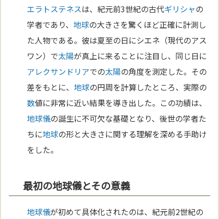
エラトステネス
は、紀元前3世紀の古代
ギリシャ
の
学者であり、
地球
の大きさを驚くほど正確に計測し
た人物である。彼は夏至の日にシエネ（現代のアス
ワン）で
太陽
が真上に来ることに注目し、同じ日に
アレクサンドリア
での
太陽
の角度を測定した。その
差をもとに、
地球
の円周を計算したところ、実際の
数
値に非常に近い結果を導き出した。この功績は、
地球儀
の誕生に不可欠な基礎となり、後世の学者た
ちに
地球
の形と大きさに関する理解を深める手助け
をした。
最初の地球儀とその意義
地球儀
が初めて具体化されたのは、紀元前2世紀の