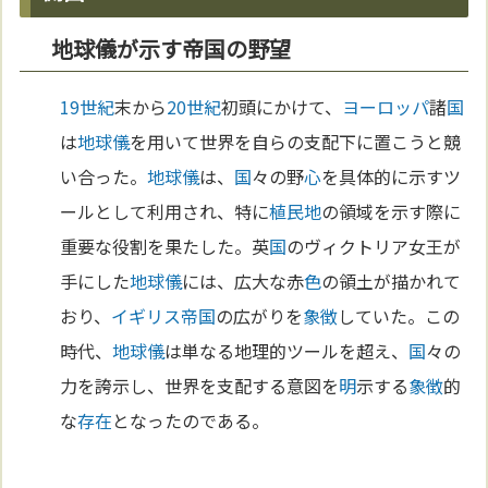
地球儀が示す帝国の野望
19世紀
末から
20世紀
初頭にかけて、
ヨーロッパ
諸
国
は
地球儀
を用いて世界を自らの支配下に置こうと競
い合った。
地球儀
は、
国
々の野
心
を具体的に示すツ
ールとして利用され、特に
植民地
の領域を示す際に
重要な役割を果たした。英
国
のヴィクトリア女王が
手にした
地球儀
には、広大な赤
色
の領土が描かれて
おり、
イギリス
帝国
の広がりを
象徴
していた。この
時代、
地球儀
は単なる地理的ツールを超え、
国
々の
力を誇示し、世界を支配する意図を
明
示する
象徴
的
な
存在
となったのである。