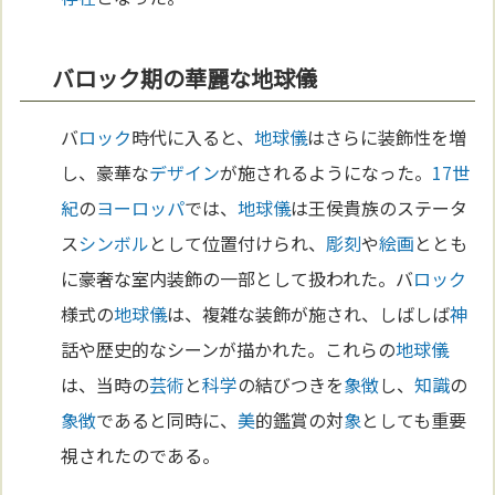
バロック期の華麗な地球儀
バ
ロック
時代に入ると、
地球儀
はさらに装飾性を増
し、豪華な
デザイン
が施されるようになった。
17世
紀
の
ヨーロッパ
では、
地球儀
は王侯貴族のステータ
ス
シンボル
として位置付けられ、
彫刻
や
絵画
ととも
に豪奢な室内装飾の一部として扱われた。バ
ロック
様式の
地球儀
は、複雑な装飾が施され、しばしば
神
話や歴史的なシーンが描かれた。これらの
地球儀
は、当時の
芸術
と
科学
の結びつきを
象徴
し、
知識
の
象徴
であると同時に、
美
的鑑賞の対
象
としても重要
視されたのである。