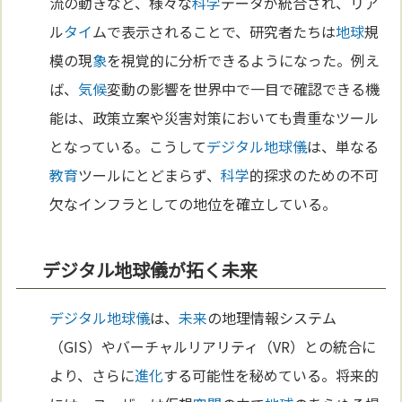
流の動きなど、様々な
科学
データが統合され、リア
ル
タイ
ムで表示されることで、研究者たちは
地球
規
模の現
象
を視覚的に分析できるようになった。例え
ば、
気候
変動の影響を世界中で一目で確認できる機
能は、政策立案や災害対策においても貴重なツール
となっている。こうして
デジタル
地球儀
は、単なる
教育
ツールにとどまらず、
科学
的探求のための不可
欠なインフラとしての地位を確立している。
デジタル地球儀が拓く未来
デジタル
地球儀
は、
未来
の地理情報システム
（GIS）やバーチャルリアリティ（VR）との統合に
より、さらに
進化
する可能性を秘めている。将来的