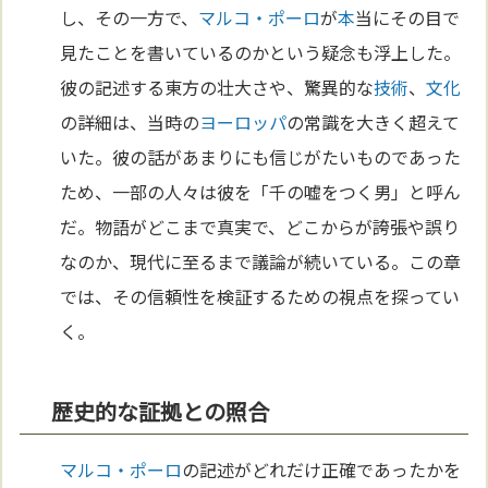
し、その一方で、
マルコ・ポーロ
が
本
当にその目で
見たことを書いているのかという疑念も浮上した。
彼の記述する東方の壮大さや、驚異的な
技術
、
文化
の詳細は、当時の
ヨーロッパ
の常識を大きく超えて
いた。彼の話があまりにも信じがたいものであった
ため、一部の人々は彼を「千の嘘をつく男」と呼ん
だ。物語がどこまで真実で、どこからが誇張や誤り
なのか、現代に至るまで議論が続いている。この章
では、その信頼性を検証するための視点を探ってい
く。
歴史的な証拠との照合
マルコ・ポーロ
の記述がどれだけ正確であったかを