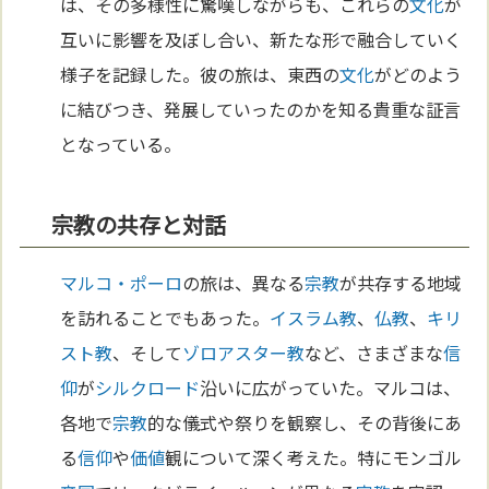
は、その多様性に驚嘆しながらも、これらの
文化
が
互いに影響を及ぼし合い、新たな形で融合していく
様子を記録した。彼の旅は、東西の
文化
がどのよう
に結びつき、発展していったのかを知る貴重な証言
となっている。
宗教の共存と対話
マルコ・ポーロ
の旅は、異なる
宗教
が共存する地域
を訪れることでもあった。
イスラム教
、
仏教
、
キリ
スト教
、そして
ゾロアスター教
など、さまざまな
信
仰
が
シルクロード
沿いに広がっていた。マルコは、
各地で
宗教
的な儀式や祭りを観察し、その背後にあ
る
信仰
や
価値
観について深く考えた。特にモンゴル