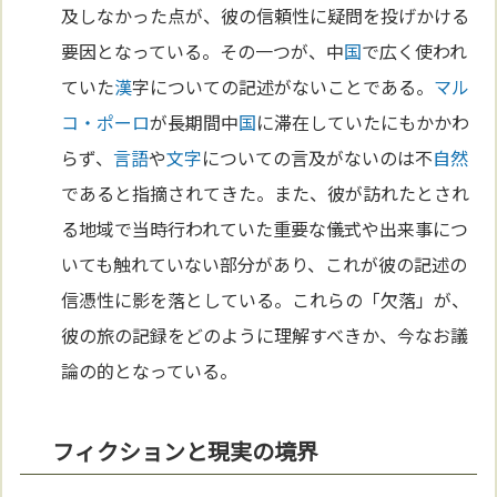
及しなかった点が、彼の信頼性に疑問を投げかける
要因となっている。その一つが、中
国
で広く使われ
ていた
漢
字についての記述がないことである。
マル
コ・ポーロ
が長期間中
国
に滞在していたにもかかわ
らず、
言語
や
文字
についての言及がないのは不
自然
であると指摘されてきた。また、彼が訪れたとされ
る地域で当時行われていた重要な儀式や出来事につ
いても触れていない部分があり、これが彼の記述の
信憑性に影を落としている。これらの「欠落」が、
彼の旅の記録をどのように理解すべきか、今なお議
論の的となっている。
フィクションと現実の境界