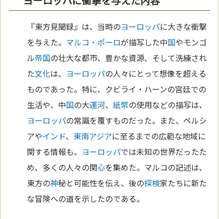
ヨーロッパに衝撃を与えた内容
『東方見聞録』は、当時の
ヨーロッパ
に大きな衝撃
を与えた。
マルコ・ポーロ
が描写した中
国
やモンゴ
ル
帝国
の壮大な都市、豊かな資源、そして洗練され
た
文化
は、
ヨーロッパ
の人々にとって想像を超える
ものであった。特に、クビライ・ハーンの宮廷での
生活や、中
国
の大
運河
、
紙幣
の使用などの描写は、
ヨーロッパ
の常識を覆すものだった。また、ペルシ
アや
インド
、
東南アジア
に至るまでの広範な地域に
関する情報も、
ヨーロッパ
では未知の世界だったた
め、多くの人々の関
心
を集めた。マルコの記述は、
東方の
神
秘と可能性を伝え、後の
探検
家たちに新た
な冒険への道を示したのである。