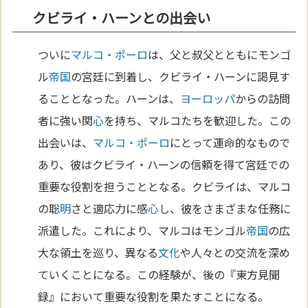
クビライ・ハーンとの出会い
ついに
マルコ・ポーロ
は、父と叔父とともにモンゴ
ル
帝国
の宮廷に到着し、クビライ・ハーンに謁見す
ることとなった。ハーンは、
ヨーロッパ
からの訪問
者に強い関
心
を持ち、マルコたちを歓迎した。この
出会いは、
マルコ・ポーロ
にとって運命的なもので
あり、彼はクビライ・ハーンの信頼を得て宮廷での
重要な役割を担うこととなる。クビライは、マルコ
の聡
明
さと適応力に感
心
し、彼をさまざまな任務に
派遣した。これにより、マルコはモンゴル
帝国
の広
大な領土を巡り、異なる
文化
や人々との交流を深め
ていくことになる。この経験が、後の『東方見聞
録』において重要な役割を果たすことになる。