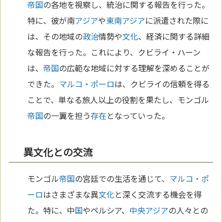
帝国
の各地を視察し、統治に関する報告を行った。
特に、彼が南
アジア
や
東南アジア
に派遣された際に
は、その地域の
政治
情勢や
文化
、経済に関する詳細
な報告を行った。これにより、クビライ・ハーン
は、
帝国
の広範な地域に対する理解を深めることが
できた。
マルコ・ポーロ
は、クビライの信頼を得る
ことで、単なる旅人以上の役割を果たし、モンゴル
帝国
の一翼を担う
存在
となっていった。
異文化との交流
モンゴル
帝国
の宮廷での生活を通じて、
マルコ・ポ
ーロ
はさまざまな異
文化
と深く交流する機会を得
た。特に、中
国
やペルシア、
中央アジア
の人々との