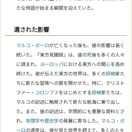
たな物語が始まる瞬間を迎えていた。
遺された影響
マルコ・ポーロ
が亡くなった後も、彼の影響は長く
続いた。『東方見聞録』は、彼の
死
後も多くの人々
に読まれ、
ヨーロッパ
における東方への関
心
を高め
続けた。彼が伝えた東方の世界は、多くの
探検
家た
ちに新たな冒険への扉を開かせた。特に、クリスト
ファー・
コロンブス
をはじめとする
探検
家たちは、
マルコの記述に触発されて新たな航海に乗り出し
た。また、彼の記述は、学問的にも重要な資料とさ
れ、
地理学
や
歴史学
の発展に寄与した。
マルコ・ポ
ーロ
の遺産は、彼が見た世界を超えて、多くの人々