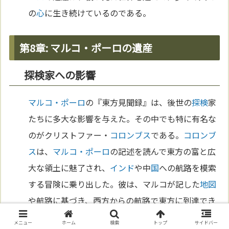
の
心
に生き続けているのである。
第8章: マルコ・ポーロの遺産
探検家への影響
マルコ・ポーロ
の『東方見聞録』は、後世の
探検
家
たちに多大な影響を与えた。その中でも特に有名な
のがクリストファー・
コロンブス
である。
コロンブ
ス
は、
マルコ・ポーロ
の記述を読んで東方の富と広
大な領土に魅了され、
インド
や中
国
への航路を模索
する冒険に乗り出した。彼は、マルコが記した
地図
や航路に基づき、西方からの航路で東方に到達でき
ると信じていた。こうして、
マルコ・ポーロ
の遺産
メニュー
ホーム
検索
トップ
サイドバー