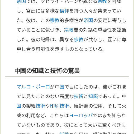
帝国
では、クビライ・ハーンが異なる
宗教
を容認
し、宮廷には多様な
信仰
を持つ人々が集まってい
た。彼は、この
宗教
的多様性が
帝国
の安定に寄与し
ていることに気づき、
宗教
間の対話の重要性を認識
した。彼の記録は、異なる
宗教
が共存し、互いに尊
重し合う可能性を示すものとなっている。
中国の知識と技術の驚異
マルコ・ポーロ
が中
国
で目にしたのは、彼がこれま
でに見たことのない高度な
技術
と
知識
であった。中
国
の製紙
技術
や
印刷
技術
、羅針盤の使用、そして火
薬の利用など、これらは
ヨーロッパ
ではまだ知られ
ていないものであり、彼にとって大いに驚くべきも