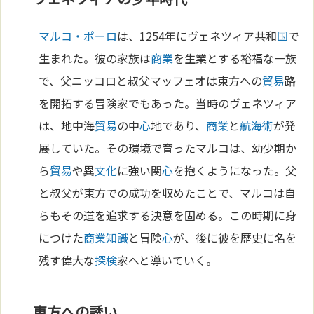
マルコ・ポーロ
は、1254年にヴェネツィア共和
国
で
生まれた。彼の家族は
商業
を生業とする裕福な一族
で、父ニッコロと叔父マッフェオは東方への
貿易
路
を開拓する冒険家でもあった。当時のヴェネツィア
は、地中海
貿易
の中
心
地であり、
商業
と
航海術
が発
展していた。その環境で育ったマルコは、幼少期か
ら
貿易
や異
文化
に強い関
心
を抱くようになった。父
と叔父が東方での成功を収めたことで、マルコは自
らもその道を追求する決意を固める。この時期に身
につけた
商業
知識
と冒険
心
が、後に彼を歴史に名を
残す偉大な
探検
家へと導いていく。
東方への誘い