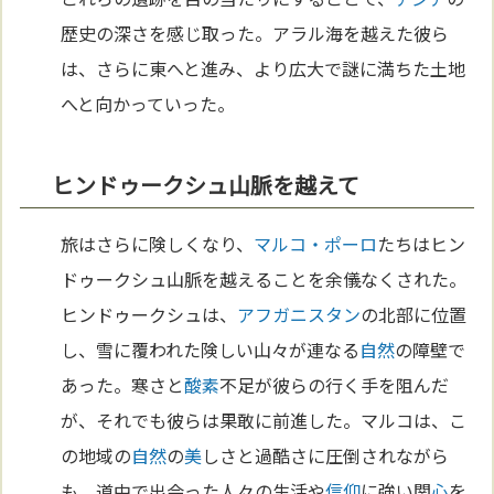
歴史の深さを感じ取った。アラル海を越えた彼ら
は、さらに東へと進み、より広大で謎に満ちた土地
へと向かっていった。
ヒンドゥークシュ山脈を越えて
旅はさらに険しくなり、
マルコ・ポーロ
たちはヒン
ドゥークシュ山脈を越えることを余儀なくされた。
ヒンドゥークシュは、
アフガニスタン
の北部に位置
し、雪に覆われた険しい山々が連なる
自然
の障壁で
あった。寒さと
酸素
不足が彼らの行く手を阻んだ
が、それでも彼らは果敢に前進した。マルコは、こ
の地域の
自然
の
美
しさと過酷さに圧倒されながら
も、道中で出会った人々の生活や
信仰
に強い関
心
を