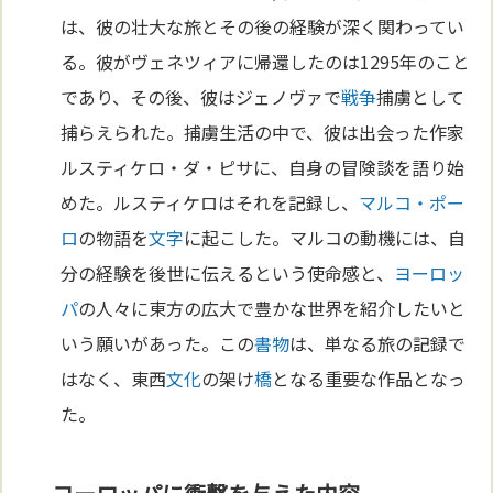
は、彼の壮大な旅とその後の経験が深く関わってい
る。彼がヴェネツィアに帰還したのは1295年のこと
であり、その後、彼はジェノヴァで
戦争
捕虜として
捕らえられた。捕虜生活の中で、彼は出会った作家
ルスティケロ・ダ・ピサに、自身の冒険談を語り始
めた。ルスティケロはそれを記録し、
マルコ・ポー
ロ
の物語を
文字
に起こした。マルコの動機には、自
分の経験を後世に伝えるという使命感と、
ヨーロッ
パ
の人々に東方の広大で豊かな世界を紹介したいと
いう願いがあった。この
書物
は、単なる旅の記録で
はなく、東西
文化
の架け
橋
となる重要な作品となっ
た。