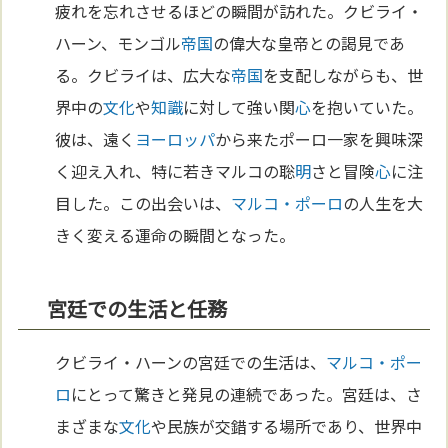
疲れを忘れさせるほどの瞬間が訪れた。クビライ・
ハーン、モンゴル
帝国
の偉大な皇帝との謁見であ
る。クビライは、広大な
帝国
を支配しながらも、世
界中の
文化
や
知識
に対して強い関
心
を抱いていた。
彼は、遠く
ヨーロッパ
から来たポーロ一家を興味深
く迎え入れ、特に若きマルコの聡
明
さと冒険
心
に注
目した。この出会いは、
マルコ・ポーロ
の人生を大
きく変える運命の瞬間となった。
宮廷での生活と任務
クビライ・ハーンの宮廷での生活は、
マルコ・ポー
ロ
にとって驚きと発見の連続であった。宮廷は、さ
まざまな
文化
や民族が交錯する場所であり、世界中