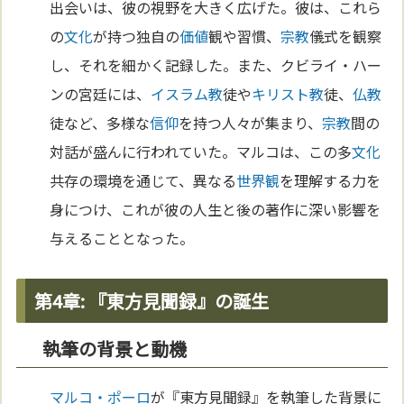
出会いは、彼の視野を大きく広げた。彼は、これら
の
文化
が持つ独自の
価値
観や習慣、
宗教
儀式を観察
し、それを細かく記録した。また、クビライ・ハー
ンの宮廷には、
イスラム教
徒や
キリスト教
徒、
仏教
徒など、多様な
信仰
を持つ人々が集まり、
宗教
間の
対話が盛んに行われていた。マルコは、この多
文化
共存の環境を通じて、異なる
世界観
を理解する力を
身につけ、これが彼の人生と後の著作に深い影響を
与えることとなった。
第4章: 『東方見聞録』の誕生
執筆の背景と動機
マルコ・ポーロ
が『東方見聞録』を執筆した背景に