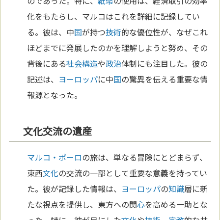
のであった。特に、
紙幣
の使用は、経済取引の効率
化をもたらし、マルコはこれを詳細に記録してい
る。彼は、中
国
が持つ
技術
的な優位性が、なぜこれ
ほどまでに発展したのかを理解しようと努め、その
背後にある
社会構造
や
政治
体制にも注目した。彼の
記述は、
ヨーロッパ
に中
国
の驚異を伝える重要な情
報源となった。
文化交流の遺産
マルコ・ポーロ
の旅は、単なる冒険にとどまらず、
東西
文化
の交流の一部として重要な意義を持ってい
た。彼が記録した情報は、
ヨーロッパ
の
知識
層に新
たな視点を提供し、東方への関
心
を高める一助とな