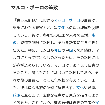
マルコ・ポーロの筆致
『東方見聞録』における
マルコ・ポーロ
の筆致は、
細部にわたる観察力と、異
文化
への深い理解を反映
している。彼は、各地域の風土や人々の生活、
宗
教
、習慣を詳細に記述し、それを読者に生き生きと
伝えた。特に、モンゴル
帝国
や中
国
での経験は、マ
ルコにとって特別なものだったため、その記述には
熱意が込められている。マルコは、あくまで自身の
見たこと、聞いたことに基づいて記述しており、そ
れが彼の筆致に一貫した信頼性を与えている。ま
た、彼は単なる旅の記録に留まらず、
文化
や経済、
政治
に至るまで、広範な視点から東方を描写しよう
と試みた。これにより、彼の著作は後世の学者や
探