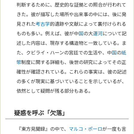
判断するために、歴史的な証拠との照合が行われて
きた。彼が描写した場所や出来事の中には、後に発
見された
考古学
的遺跡や文献によって裏付けられる
ものも多い。例えば、彼が中
国
の大
運河
について記
述した内容は、現存する構造物と一致している。ま
た、クビライ・ハーンの宮廷での生活や、中
国
の
紙
幣
制度に関する詳細も、後世の研究によってその正
確性が確認されている。これらの事実は、彼の記述
の多くが現実に基づいていることを示しているが、
依然として疑問が残る部分もある。
疑惑を呼ぶ「欠落」
『東方見聞録』の中で、
マルコ・ポーロ
が一度も言