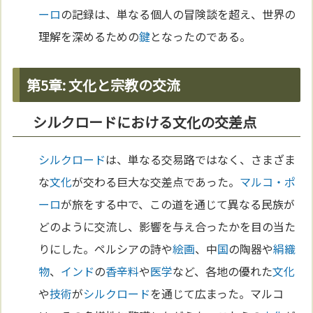
ーロ
の記録は、単なる個人の冒険談を超え、世界の
理解を深めるための
鍵
となったのである。
第5章: 文化と宗教の交流
シルクロードにおける文化の交差点
シルクロード
は、単なる交易路ではなく、さまざま
な
文化
が交わる巨大な交差点であった。
マルコ・ポ
ーロ
が旅をする中で、この道を通じて異なる民族が
どのように交流し、影響を与え合ったかを目の当た
りにした。ペルシアの詩や
絵画
、中
国
の陶器や
絹
織
物
、
インド
の
香辛料
や
医学
など、各地の優れた
文化
や
技術
が
シルクロード
を通じて広まった。マルコ