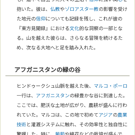
抱いた。彼は、
仏教
や
ゾロアスター教
の影響を受け
た地元の
信仰
についても記録を残し、これが彼の
『東方見聞録』における
文化
的な洞察の一部とな
る。山を越えた彼らは、さらなる冒険を続けるた
め、次なる大地へと足を踏み入れた。
アフガニスタンの緑の谷
ヒンドゥークシュ山脈を越えた後、
マルコ・ポーロ
一行は、
アフガニスタン
の緑豊かな谷に到達した。
ここでは、肥沃な土地が広がり、農耕が盛んに行わ
れていた。マルコは、この地で初めて
アジア
の
農業
技術
と灌漑システムに触れ、その効率性と独自性に
驚嘆した。特に、
葡萄
や綿花などの栽培が盛んで、