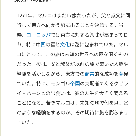
1271年、マルコはまだ17歳だったが、父と叔父に同
行して東方へ向かう旅に出ることを決意する。当
時、
ヨーロッパ
では東方に対する興味が高まってお
り、特に中
国
の富と
文化
は謎に包まれていた。マル
コにとって、この旅は未知の世界への扉を開くもの
だった。彼は、父と叔父が以前の旅で築いた人脈や
経験を活かしながら、東方での
商業
的な成功を
夢
見
ていた。特に、モンゴル
帝国
の支配者であるクビラ
イ・ハーンとの出会いは、彼の人生を大きく変える
ことになる。若きマルコは、未知の地で何を見、ど
のような経験をするのか、その期待に胸を膨らませ
ていた。