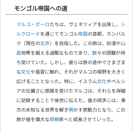
モンゴル帝国への道
マルコ・ポーロ
たちは、ヴェネツィアを出発し、
シ
ルクロード
を通じてモンゴル
帝国
の首都、カンバル
ク（現在の
北京
）を目指した。この旅は、砂漠や
山
岳
地帯を越える過酷なものであり、
数
々の困難が待
ち受けていた。しかし、彼らは旅の途中でさまざま
な
文化
や風習に触れ、それがマルコの視野を大きく
広げることとなった。特に、イスラム
文化
やペルシ
アの壮麗さに感銘を受けたマルコは、それらを詳細
に記録することで後世に伝えた。彼の探求
心
は、東
方の未知なる世界を解き
明
かす原動力となり、この
旅が彼を偉大な
探検
家へと成長させていった。