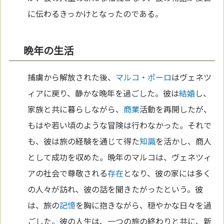
に伝わるきっかけとなったのである。
晩年の生活
捕虜から解放された後、
マルコ・ポーロ
はヴェネツ
ィアに戻り、静かな晩年を過ごした。彼は
結婚
し、
家族と共に暮らしながら、
商業
活動を再開したが、
もはや若い頃のような冒険は行わなかった。それで
も、彼は旅の経験を通じて得た
知識
を活かし、商人
として成功を収めた。晩年のマルコは、ヴェネツィ
アの社会で尊敬される
存在
となり、彼の家には多く
の人々が訪れ、彼の話を聞きたがったという。彼
は、旅の
記憶
を胸に抱きながら、穏やかな日々を過
ごした。彼の人生は、一つの旅の終わりと共に、新