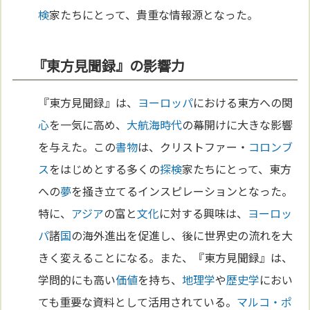
検
家たちにとって、貴重な情報源となった。
『東方見聞録』の影響力
『東方見聞録』は、
ヨーロッパ
における東方への関
心
を一気に高め、
大航海時代
の幕開けに大きな影響
を与えた。この
書物
は、クリストファー・
コロンブ
ス
をはじめとする多くの
探検
家たちにとって、東方
への
夢
を掻き立てるインスピレーションとなった。
特に、
アジア
の富と
文化
に対する興味は、
ヨーロッ
パ
諸
国
の海外進出を促進し、後に世界史の流れを大
きく変えることになる。また、『東方見聞録』は、
学問的にも高い
価値
を持ち、
地理学
や
歴史学
におい
ても重要な資料として活用されている。
マルコ・ポ