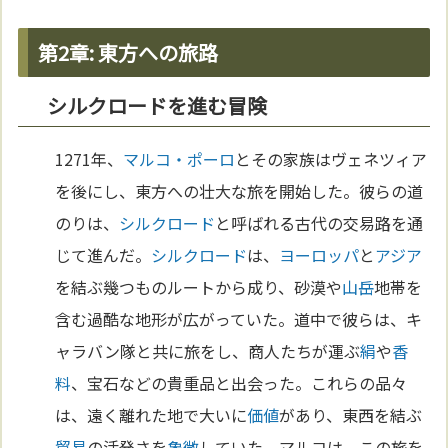
第2章: 東方への旅路
シルクロードを進む冒険
1271年、
マルコ・ポーロ
とその家族はヴェネツィア
を後にし、東方への壮大な旅を開始した。彼らの道
のりは、
シルクロード
と呼ばれる古代の交易路を通
じて進んだ。
シルクロード
は、
ヨーロッパ
と
アジア
を結ぶ幾つものルートから成り、砂漠や
山岳
地帯を
含む過酷な地形が広がっていた。道中で彼らは、キ
ャラバン隊と共に旅をし、商人たちが運ぶ
絹
や
香
料
、宝石などの貴重品と出会った。これらの品々
は、遠く離れた地で大いに
価値
があり、東西を結ぶ
貿易
の活発さを
象徴
していた。マルコは、この旅を