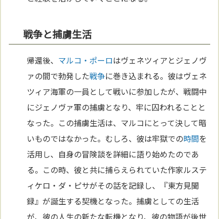
戦争と捕虜生活
帰還後、
マルコ・ポーロ
はヴェネツィアとジェノヴ
ァの間で勃発した
戦争
に巻き込まれる。彼はヴェネ
ツィア海軍の一員として戦いに参加したが、戦闘中
にジェノヴァ軍の捕虜となり、牢に囚われることと
なった。この捕虜生活は、マルコにとって決して暗
いものではなかった。むしろ、彼は牢獄での
時間
を
活用し、自身の冒険談を詳細に語り始めたのであ
る。この時、彼と共に捕らえられていた作家ルステ
ィケロ・ダ・ピサがその話を記録し、『東方見聞
録』が誕生する契機となった。捕虜としての生活
が、彼の人生の新たな転機となり、彼の物語が後世