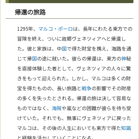
帰還の旅路
1295年、
マルコ・ポーロ
は、長年にわたる東方での
冒険を終え、ついに故郷ヴェネツィアへと帰還し
た。彼と家族は、中
国
で得た財宝を携え、海路を通
じて帰
国
の途に就いた。彼らの帰還は、東方の
神
秘
を直接体験した者として、ヴェネツィアの人々に驚
きをもって迎えられた。しかし、マルコは多くの財
宝を得たものの、長い旅路と
戦争
の影響でその財産
の多くを失ったとされる。帰還の旅は決して容易な
ものではなく、
海賊
や嵐などの困難が彼らを待ち受
けていた。それでも、無事にヴェネツィアに戻った
マルコは、その後の人生においても東方で得た
知識
と経験を活かしていくことになる。