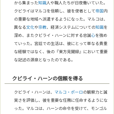
から集まった
知識
人や職人たちが日夜働いていた。
クビライはマルコを信頼し、彼を使者として
帝国
内
の重要な地域へ派遣するようになった。マルコは、
異なる
文化
や
宗教
、経済システムについての
知識
を
深め、またクビライ・ハーンに対する忠誠
心
を強め
ていった。宮廷での生活は、彼にとって単なる貴重
な経験ではなく、後の『東方見聞録』において重要
な記述の源泉となったのである。
クビライ・ハーンの信頼を得る
クビライ・ハーンは、
マルコ・ポーロ
の観察力と誠
実さを評価し、彼を重要な任務に任命するようにな
った。マルコは、ハーンの命令を受けて、モンゴル