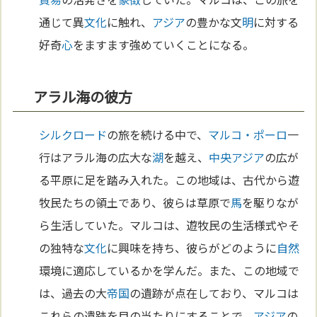
通じて異
文化
に触れ、
アジア
の豊かな文
明
に対する
好奇
心
をますます強めていくことになる。
アラル海の彼方
シルクロード
の旅を続ける中で、
マルコ・ポーロ
一
行はアラル海の広大な
湖
を越え、
中央アジア
の広が
る平原に足を踏み入れた。この地域は、古代から遊
牧民たちの領土であり、彼らは草原で
馬
を駆りなが
ら生活していた。マルコは、遊牧民の生活様式やそ
の独特な
文化
に興味を持ち、彼らがどのように
自然
環境に適応しているかを学んだ。また、この地域で
は、過去の大
帝国
の遺跡が点在しており、マルコは
これらの遺跡を目の当たりにすることで、
アジア
の