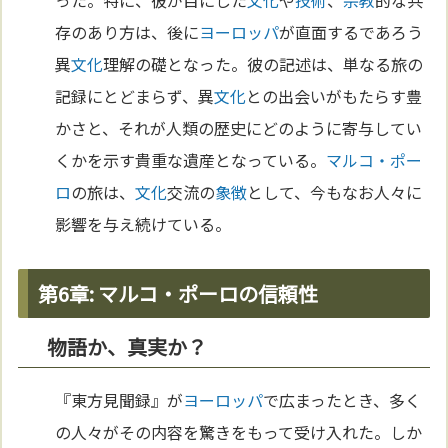
った。特に、彼が目にした
文化
や
技術
、
宗教
的な共
存のあり方は、後に
ヨーロッパ
が直面するであろう
異
文化
理解の礎となった。彼の記述は、単なる旅の
記録にとどまらず、異
文化
との出会いがもたらす豊
かさと、それが人類の歴史にどのように寄与してい
くかを示す貴重な遺産となっている。
マルコ・ポー
ロ
の旅は、
文化
交流の
象徴
として、今もなお人々に
影響を与え続けている。
第6章: マルコ・ポーロの信頼性
物語か、真実か？
『東方見聞録』が
ヨーロッパ
で広まったとき、多く
の人々がその内容を驚きをもって受け入れた。しか