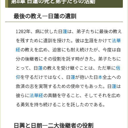
第8章 日蓮の死と弟子たちの活動
最後の教え—日蓮の遺訓
1282年、病に伏した日
蓮
は、弟子たちに最後の教え
を残すために遺訓を授けた。彼は生涯をかけて
法華
経
の教えを広め、迫害にも耐え続けたが、今度は自
分の後継者にその役割を託す時がきた。弟子たちに
とって、日
蓮
の教えを受け継ぐことは、ただ単に
信
仰
を守るだけではなく、日
蓮
が抱いた日
本
全土への
救済の志を実現するための使命でもあった。日
蓮
は
彼らに
法華経
の真髄を守ること、そしてそれを広め
る勇気を持ち続けることを託したのである。
日興と日朗—二大後継者の役割