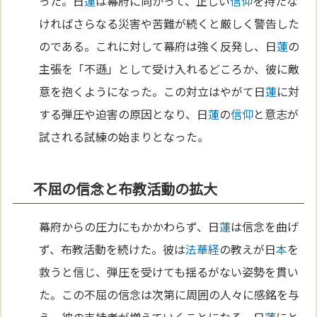
った。日
蓮
は幕府に向かって、正しい
信仰
を持たな
ければさらなる災害や苦難が続くと厳しく警告した
のである。これに対して幕府は強く反発し、日
蓮
の
主張を「不遜」として受け入れるどころか、彼に敵
意を抱くようになった。この対立はやがて日
蓮
に対
する弾圧や迫害の原因となり、日
蓮
の
信仰
と意志が
試される試練の始まりとなった。
不屈の信念と布教活動の拡大
幕府からの圧力にもかかわらず、日
蓮
は信念を曲げ
ず、布教活動を続けた。彼は
法華経
の教えが日
本
を
救うと信じ、弾圧を受けても揺るがない姿勢を貫い
た。この不屈の信念は次第に周囲の人々に感銘を与
え、彼の支持者が増えていくことになる。日
蓮
にと