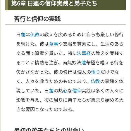
第6章 日蓮の信仰実践と弟子たち
苦行と信仰の実践
日
蓮
は
仏教
の教えを広めるために自らも厳しい修行
を続けた。彼は
食事
や衣服を質素にし、生活のあら
ゆる面で質素を貫いた。特に
法華経
の教えを実践す
ることに情熱を注ぎ、南無妙法
蓮
華経を唱える行を
欠かさなかった。彼の修行は個人の
悟り
だけでな
く、人々を救うためのものであり、
仏教
の真髄を体
現していた。日
蓮
の熱
心
な
信仰
実践は多くの人々に
影響を与え、彼の周りに弟子たちが集まり始める大
きな要因となったのである。
最初の弟子たちとの出会い