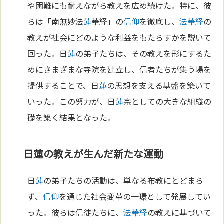
や困難にも耐えながら教えを広め続けた。特に、彼
らは「南無妙法
蓮
華経」の
信仰
を徹底し、
法華経
の
教えが社会にどのような利益をもたらすかを説いて
回った。日
蓮
の弟子たちは、その教えを形にするた
めにさまざまな寺院を建立し、信者たちが集う場を
提供することで、日
蓮
の思想を支える基盤を築いて
いった。この努力が、日
蓮
宗としての大きな組織の
礎を築く結果となった。
日蓮の教えが生んだ新たな運動
日
蓮
の弟子たちの活動は、単なる布教にとどまら
ず、
信仰
を通じた社会変革の一環として発展してい
った。彼らは信徒たちに、
法華経
の教えに基づいて