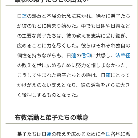
日
蓮
の熱意と不屈の信念に惹かれ、徐々に弟子たち
が彼のもとに集まり始めた。中でも日朗や日興など
の主要な弟子たちは、彼の教えを忠実に受け継ぎ、
広めることに力を尽くした。彼らはそれぞれ独自の
個性を持ちながらも、日
蓮
の
信仰
に共感し、
法華経
の教えを世に広めるために努力を惜しまなかった。
こうして生まれた弟子たちとの絆は、日
蓮
にとって
かけがえのない支えとなり、彼の活動をさらに大き
く後押しするものとなった。
布教活動と弟子たちの献身
弟子たちは日
蓮
の教えを広めるために全
国
各地に派