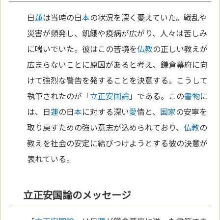
日
蓮
は当時の日
本
の状況を深く憂えていた。戦乱や
災害が頻発し、飢餓や疫病が広がり、人々は苦しみ
に喘いでいた。彼はこの苦境を
仏教
の正しい教えが
広まらないことに原因があると考え、鎌倉幕府に向
けて強烈な警告を発することを決意する。こうして
執筆されたのが「
立正安国論
」である。この
書物
に
は、日
蓮
の日
本
に対する深い
愛
情と、
国家
の安寧を
取り戻すための強い意志が込められており、
仏教
の
教えを社会の安定に結びつけようとする彼の決意が
表れている。
立正安国論のメッセージ