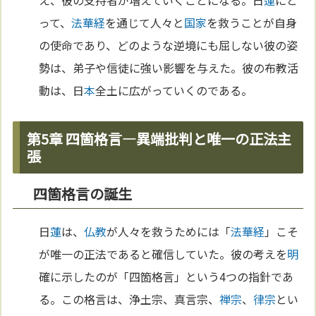
って、
法華経
を通じて人々と
国家
を救うことが自身
の使命であり、どのような逆境にも屈しない彼の姿
勢は、弟子や信徒に強い影響を与えた。彼の布教活
動は、日
本
全土に広がっていくのである。
第5章 四箇格言—異端批判と唯一の正法主
張
四箇格言の誕生
日
蓮
は、
仏教
が人々を救うためには「
法華経
」こそ
が唯一の正法であると確信していた。彼の考えを
明
確に示したのが「四箇格言」という4つの指針であ
る。この格言は、浄土宗、真言宗、
禅宗
、
律宗
とい