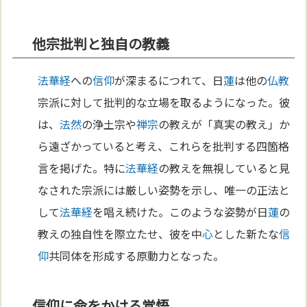
他宗批判と独自の教義
法華経
への
信仰
が深まるにつれて、日
蓮
は他の
仏教
宗派に対して批判的な立場を取るようになった。彼
は、
法然
の浄土宗や
禅宗
の教えが「真実の教え」か
ら遠ざかっていると考え、これらを批判する四箇格
言を掲げた。特に
法華経
の教えを無視していると見
なされた宗派には厳しい姿勢を示し、唯一の正法と
して
法華経
を唱え続けた。このような姿勢が日
蓮
の
教えの独自性を際立たせ、彼を中
心
とした新たな
信
仰
共同体を形成する原動力となった。
信仰に命をかける覚悟