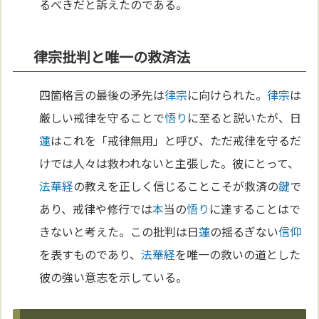
るべきだと訴えたのである。
律宗批判と唯一の救済法
四箇格言の最後の矛先は
律宗
に向けられた。
律宗
は
厳しい戒律を守ることで
悟り
に至ると説いたが、日
蓮
はこれを「戒律無用」と呼び、ただ戒律を守るだ
けでは人々は救われないと主張した。彼にとって、
法華経
の教えを正しく信じることこそが救済の
鍵
で
あり、戒律や修行では
本
当の
悟り
に達することはで
きないと考えた。この批判は日
蓮
の揺るぎない
信仰
を表すものであり、
法華経
を唯一の救いの道とした
彼の強い意志を示している。