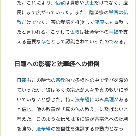
た。これにより、
仏教
は貴族や
武士
だけでなく、庶
民にまで広がっていった。また、臨済宗の
栄西
は
仏
教
だけでなく、茶の栽培を推奨して
健康
にも貢献し
たと言われる。こうして
仏教
は社会全体の
幸福
を支
える重要な
存在
として認識されていったのである。
日蓮への影響と法華経への傾倒
日
蓮
もこの時代の
宗教
的な多様性の中で学びを深め
ていったが、彼は多くの宗派が人々を真の救いに導
いていないと感じた。特に
法華経
にのみ
真理
がある
と信じ、他の教義が「真の仏の教え」に及ばないと
考えた。このような信念は後に彼が各宗派への批判
を強め、
法華経
の独自性を強調する原動力となっ