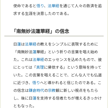
使命であると
悟り
、
法華経
を通じて人々の救済を追
求する生涯を決意したのである。
「南無妙法蓮華経」の信念
日
蓮
は
法華経
の教えをシンプルに表現するために
「南無妙法
蓮
華経」という祈りの言葉を唱え始め
た。これは
法華経
のエッセンスを込めたもので、彼
にとっては「
真理
に帰依する」という意味を持って
いた。この言葉を唱えることで、どんな人でも仏道
に近づき、
悟り
へと導かれると信じたのである。こ
の信念は
鎌倉時代
の
宗教
観に新しい視点をもたら
し、後に日
蓮
を支持する信者たちが増えるきっかけ
ともなった。