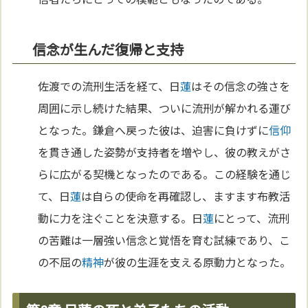
信念が生んだ復帰と支持
佐渡での流刑生活を経て、日
蓮
はその信念の強さを
周囲に示し続けた結果、ついに流刑が解かれる運び
となった。鎌倉へ戻った彼は、迫害に負けずに
信仰
を貫き通した姿勢が支持者を増やし、彼の教えがさ
らに広がる契機となったのである。この経験を通じ
て、日
蓮
は自らの使命を再確認し、ますます布教活
動に力を注ぐことを決意する。日
蓮
にとって、流刑
の苦難は一層強い信念と覚悟を育む試練であり、こ
の不屈の
精神
が彼の生涯を支える原動力となった。