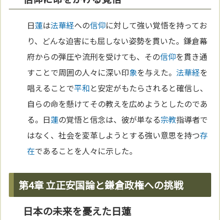
日
蓮
は
法華経
への
信仰
に対して強い覚悟を持ってお
り、どんな迫害にも屈しない姿勢を貫いた。鎌倉幕
府からの弾圧や流刑を受けても、その
信仰
を貫き通
すことで周囲の人々に深い印
象
を与えた。
法華経
を
唱えることで
平和
と安定がもたらされると確信し、
自らの命を懸けてその教えを広めようとしたのであ
る。日
蓮
の覚悟と信念は、彼が単なる
宗教
指導者で
はなく、社会を変革しようとする強い意思を持つ
存
在
であることを人々に示した。
第4章 立正安国論と鎌倉政権への挑戦
日本の未来を憂えた日蓮