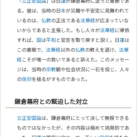
「
立正安国論
」は日
蓮
が鎌倉幕府に送った書簡であ
る。彼は、当時の日
本
が災難や不安定に見舞われて
いるのは、
仏教
の正法である
法華経
が広まっていな
いからであると主張した。もし人々が
法華経
に帰依
すれば、
国
は
平和
と安定を取り戻すと説く。日
蓮
は
この書簡で、
法華経
以外の
仏教
の教えを退け、
法華
経
こそが唯一の救いであると訴えた。このメッセー
ジは、当時の
宗教
観や社会状況に一石を投じ、人々
の
信仰
を揺るがすものであった。
鎌倉幕府との緊迫した対立
立正安国論
は、鎌倉幕府にとって決して無視できる
ものではなかったが、その内容は極めて挑発的であ