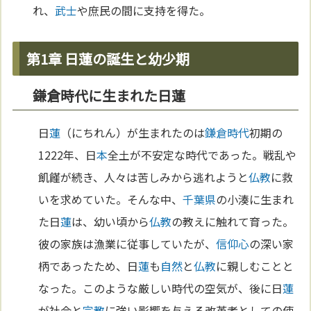
れ、
武士
や庶民の間に支持を得た。
第1章 日蓮の誕生と幼少期
鎌倉時代に生まれた日蓮
日
蓮
（にちれん）が生まれたのは
鎌倉時代
初期の
1222年、日
本
全土が不安定な時代であった。戦乱や
飢饉が続き、人々は苦しみから逃れようと
仏教
に救
いを求めていた。そんな中、
千葉県
の小湊に生まれ
た日
蓮
は、幼い頃から
仏教
の教えに触れて育った。
彼の家族は漁業に従事していたが、
信仰
心
の深い家
柄であったため、日
蓮
も
自然
と
仏教
に親しむことと
なった。このような厳しい時代の空気が、後に日
蓮
が社会と
宗教
に強い影響を与える改革者としての使