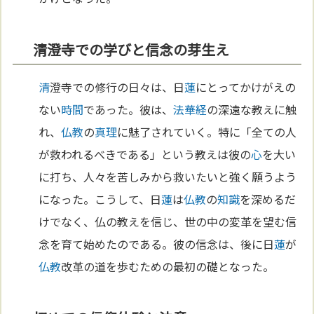
清澄寺での学びと信念の芽生え
清
澄寺での修行の日々は、日
蓮
にとってかけがえの
ない
時間
であった。彼は、
法華経
の深遠な教えに触
れ、
仏教
の
真理
に魅了されていく。特に「全ての人
が救われるべきである」という教えは彼の
心
を大い
に打ち、人々を苦しみから救いたいと強く願うよう
になった。こうして、日
蓮
は
仏教
の
知識
を深めるだ
けでなく、仏の教えを信じ、世の中の変革を望む信
念を育て始めたのである。彼の信念は、後に日
蓮
が
仏教
改革の道を歩むための最初の礎となった。