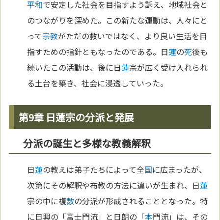
平和
で安定した社会を目指すよう訴え、地域社会と
のつながりを深めた。この新たな運動は、人々にと
って
宗教
がただの救いではなく、より良い生活を目
指すための指針ともなったのである。日
蓮
の
死
後も
続いたこの活動は、後に日
蓮
宗が広く受け入れられ
る土台を築き、社会に浸透していった。
第9章 日蓮宗の分派と発展
分派の誕生と多様な教義解釈
日
蓮
の教えは弟子たちによって全
国
に広まったが、
次第にその解釈や布教の方法に違いが生まれ、日
蓮
宗の中に複
数
の分派が形成されることとなった。特
に日興の「富士門流」と日朗の「
本
門流」は、その