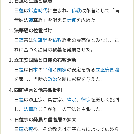
日
蓮
の生涯と思想
日
蓮
は
鎌倉時代
に生まれ、
仏教
改革者として「南
無妙法
蓮
華経」を唱える
信仰
を広めた。
法華経
の位置づけ
日
蓮
宗は
法華経
を
仏教
経典の最高位とみなし、こ
れに基づく独自の教義を発展させた。
立正安国論
と日
蓮
の布教活動
日
蓮
は日
本
の
平和
と
国家
の安定を祈る
立正安国論
を著し、当時の
政治
体制に影響を与えた。
四箇格言と他宗派批判
日
蓮
は浄土宗、真言宗、
禅宗
、
律宗
を厳しく批判
し、
法華経
こそが唯一の正法と主張した。
日
蓮
宗の発展と信者層の拡大
日
蓮
の
死
後、その教えは弟子たちによって広めら