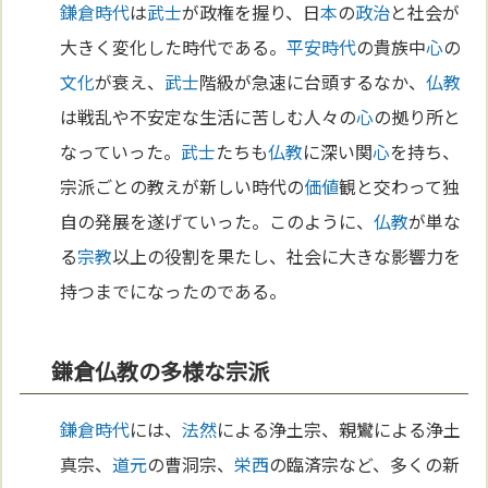
鎌倉時代
は
武士
が政権を握り、日
本
の
政治
と社会が
大きく変化した時代である。
平安時代
の貴族中
心
の
文化
が衰え、
武士
階級が急速に台頭するなか、
仏教
は戦乱や不安定な生活に苦しむ人々の
心
の拠り所と
なっていった。
武士
たちも
仏教
に深い関
心
を持ち、
宗派ごとの教えが新しい時代の
価値
観と交わって独
自の発展を遂げていった。このように、
仏教
が単な
る
宗教
以上の役割を果たし、社会に大きな影響力を
持つまでになったのである。
鎌倉仏教の多様な宗派
鎌倉時代
には、
法然
による浄土宗、親鸞による浄土
真宗、
道元
の曹洞宗、
栄西
の臨済宗など、多くの新