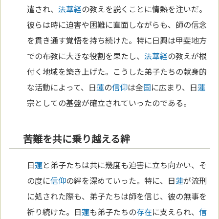
遣され、
法華経
の教えを説くことに情熱を注いだ。
彼らは時に迫害や困難に直面しながらも、師の信念
を貫き通す覚悟を持ち続けた。特に日興は甲斐地方
での布教に大きな役割を果たし、
法華経
の教えが根
付く地域を築き上げた。こうした弟子たちの献身的
な活動によって、日
蓮
の
信仰
は全
国
に広まり、日
蓮
宗としての基盤が確立されていったのである。
苦難を共に乗り越える絆
日
蓮
と弟子たちは共に幾度も迫害に立ち向かい、そ
の度に
信仰
の絆を深めていった。特に、日
蓮
が流刑
に処された際も、弟子たちは師を信じ、彼の無事を
祈り続けた。日
蓮
も弟子たちの
存在
に支えられ、
信