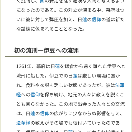
く批判し、
国
の安定を乱す危険な人物と考えるよう
になったのである。この対立が深まる中、幕府はつ
いに彼に対して弾圧を加え、日
蓮
の
信仰
の道は新た
な試練に包まれることとなった。
初の流刑—伊豆への流罪
1261年、幕府は日
蓮
を鎌倉から遠く離れた伊豆へと
流刑に処した。伊豆での日
蓮
は厳しい環境に置か
れ、食料や衣服も乏しい状態であったが、彼は
法華
経
への
信仰
を保ち続け、地元の人々に教えを説くこ
とも怠らなかった。この地で出会った人々との交流
は、日
蓮
の
信仰
の広がりに少なからぬ影響を与え、
法華経
の教えがその場でも根付いていったのであ
る。伊豆での日々は、日
蓮
にとって大きな試練であ