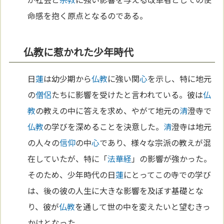
命感を抱く原点となるのである。
仏教に惹かれた少年時代
日
蓮
は幼少期から
仏教
に強い関
心
を示し、特に地元
の
僧侶
たちに影響を受けたと言われている。彼は
仏
教
の教えの中に答えを求め、やがて地元の
清
澄寺で
仏教
の学びを深めることを決意した。
清
澄寺は地元
の人々の
信仰
の中
心
であり、様々な宗派の教えが混
在していたが、特に「
法華経
」の影響が強かった。
そのため、少年時代の日
蓮
にとってこの寺での学び
は、後の彼の人生に大きな影響を及ぼす基礎とな
り、彼が
仏教
を通して世の中を変えたいと望むきっ
かけとなった。