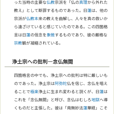
った当時の主要な
仏教
宗派を「仏の
真理
から外れた
教え」として断罪するものであった。日
蓮
は、他の
宗派が
仏教
本
来の教えを曲解し、人々を真の救いか
ら遠ざけていると感じていたのである。この四箇格
言は日
蓮
の信念を
象徴
するものであり、彼の厳格な
宗教
観が凝縮されている。
浄土宗への批判—念仏無間
四箇格言の中でも、浄土宗への批判は特に厳しいも
のであった。浄土宗は
阿弥陀
仏を信じ、念仏を唱え
ることで
極楽
浄土に生まれ変わると説くが、日
蓮
は
これを「念仏無間」と呼び、念仏はむしろ
地獄
へ導
くものだと主張した。彼は「南無妙法
蓮
華経」こそ