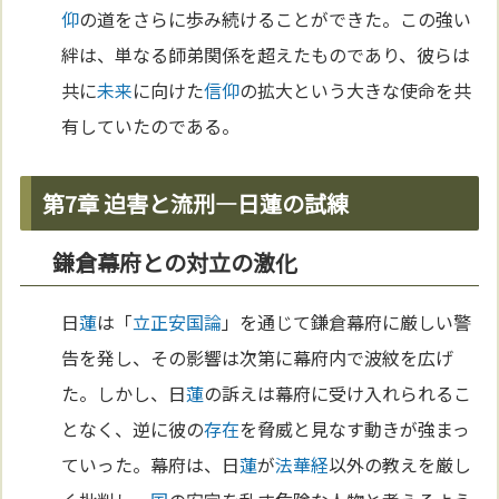
仰
の道をさらに歩み続けることができた。この強い
絆は、単なる師弟関係を超えたものであり、彼らは
共に
未来
に向けた
信仰
の拡大という大きな使命を共
有していたのである。
第7章 迫害と流刑—日蓮の試練
鎌倉幕府との対立の激化
日
蓮
は「
立正安国論
」を通じて鎌倉幕府に厳しい警
告を発し、その影響は次第に幕府内で波紋を広げ
た。しかし、日
蓮
の訴えは幕府に受け入れられるこ
となく、逆に彼の
存在
を脅威と見なす動きが強まっ
ていった。幕府は、日
蓮
が
法華経
以外の教えを厳し