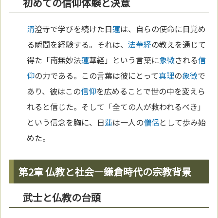
初めての信仰体験と決意
清
澄寺で学びを続けた日
蓮
は、自らの使命に目覚め
る瞬間を経験する。それは、
法華経
の教えを通じて
得た「南無妙法
蓮
華経」という言葉に
象徴
される
信
仰
の力である。この言葉は彼にとって
真理
の
象徴
で
あり、彼はこの
信仰
を広めることで世の中を変えら
れると信じた。そして「全ての人が救われるべき」
という信念を胸に、日
蓮
は一人の
僧侶
として歩み始
めた。
第2章 仏教と社会—鎌倉時代の宗教背景
武士と仏教の台頭