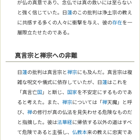
が仏の真意であり、念仏では真の救いには至らない
と強く信じていた。日
蓮
のこの批判は浄土宗の教え
に共感する多くの人々に衝撃を与え、彼の
存在
を一
層際立たせたのである。
真言宗と禅宗への非難
日
蓮
の批判は真言宗と
禅宗
にも及んだ。真言宗は複
雑な呪文や儀式に依存していたが、日
蓮
はこれを
「真言亡
国
」と断じ、
国家
を不安定にするものであ
ると考えた。また、
禅宗
については「
禅
天魔」と呼
び、
禅
の修行が真の仏法を見失わせる危険なものだ
と指摘した。彼は
法華経
に帰依する以外の道はすべ
て危険であると主張し、
仏教
本
来の教えに忠実であ