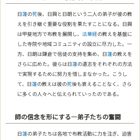
日
蓮
の
死
後、日興と日朗という二人の弟子が彼の教
えを引き継ぐ重要な役割を果たすことになる。日興
は甲斐地方で布教を展開し、
法華経
の教えを基盤に
した寺院や地域コミュニティの設立に尽力した。一
方、日朗は鎌倉で信徒の支持を集め、日
蓮
の教えを
さらに広めた。彼らは日
蓮
の遺志をそれぞれの方法
で実現するために努力を惜しまなかった。こうし
て、日
蓮
の教えは彼の
死
後も衰えることなく、さら
に多くの人々へと伝えられていったのである。
師の信念を形にする—弟子たちの奮闘
日
蓮
の弟子たちは各地で布教活動に力を注ぎ、迫害