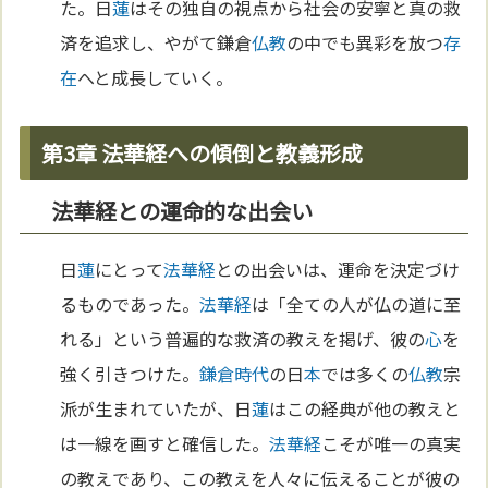
た。日
蓮
はその独自の視点から社会の安寧と真の救
済を追求し、やがて鎌倉
仏教
の中でも異彩を放つ
存
在
へと成長していく。
第3章 法華経への傾倒と教義形成
法華経との運命的な出会い
日
蓮
にとって
法華経
との出会いは、運命を決定づけ
るものであった。
法華経
は「全ての人が仏の道に至
れる」という普遍的な救済の教えを掲げ、彼の
心
を
強く引きつけた。
鎌倉時代
の日
本
では多くの
仏教
宗
派が生まれていたが、日
蓮
はこの経典が他の教えと
は一線を画すと確信した。
法華経
こそが唯一の真実
の教えであり、この教えを人々に伝えることが彼の