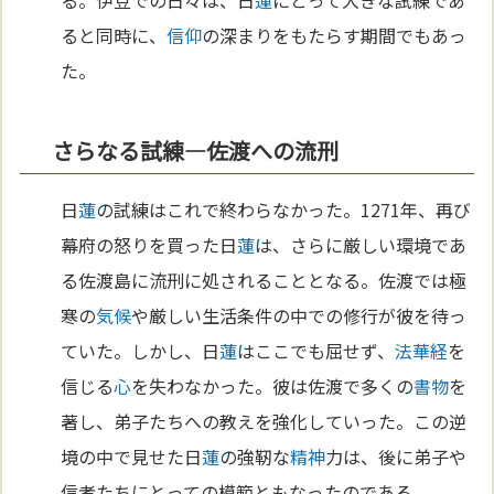
ると同時に、
信仰
の深まりをもたらす期間でもあっ
た。
さらなる試練—佐渡への流刑
日
蓮
の試練はこれで終わらなかった。1271年、再び
幕府の怒りを買った日
蓮
は、さらに厳しい環境であ
る佐渡島に流刑に処されることとなる。佐渡では極
寒の
気候
や厳しい生活条件の中での修行が彼を待っ
ていた。しかし、日
蓮
はここでも屈せず、
法華経
を
信じる
心
を失わなかった。彼は佐渡で多くの
書物
を
著し、弟子たちへの教えを強化していった。この逆
境の中で見せた日
蓮
の強靭な
精神
力は、後に弟子や
信者たちにとっての模範ともなったのである。