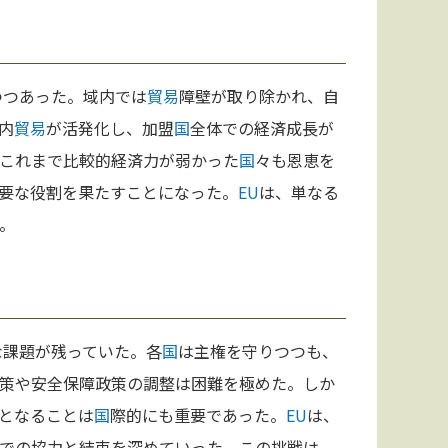
つつあった。域内では
貿易
障壁が取り除かれ、自
内
貿易
が活発化し、加盟
国
全体での経済成長が
これまで比較的経済力が弱かった
国
々も恩恵を
要な役割を果たすことになった。
EU
は、単なる
。
な課題が残っていた。各
国
は主権を守りつつも、
策や安全保障政策の調整は困難を極めた。しか
となることは
国
際的にも重要であった。
EU
は、
での協力と結束を深めていった。この挑戦は、