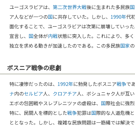
ユーゴスラビアは、
第二次世界大戦
後に生まれた多民族
国
ア人などが一つの
国
に共存していた。しかし、
1990年
代
面化することで、ユーゴスラビアは次第に崩壊していった
宣言し、
国
全体が
内戦
状態に突入した。これにより、多く
独立を求める動きが加速したのである。この多民族
国家
の
ボスニア戦争の悲劇
特に凄惨だったのは、
1992年
に勃発したボスニア
戦争
で
ナ
内の
セルビア
人、
クロアチア
人、ボシュニャク人が互い
エボの包囲戦やスレブレニツァの虐殺は、
国
際社会に強烈
特に、民間人を標的とした
戦争
犯罪は
国
際的な人道危機と
ととなった。しかし、複雑な民族問題は一筋縄では解決で