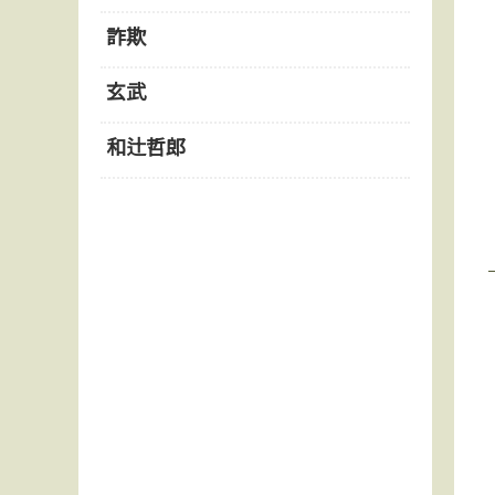
詐欺
玄武
和辻哲郎