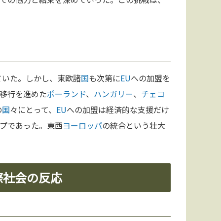
ていた。しかし、東欧諸
国
も次第に
EU
への加盟を
移行を進めた
ポーランド
、
ハンガリー
、
チェコ
の
国
々にとって、
EU
への加盟は経済的な支援だけ
プであった。東西
ヨーロッパ
の統合という壮大
際社会の反応