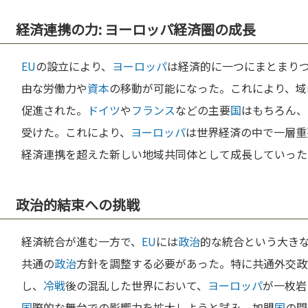
経済連携の力: ヨーロッパ経済圏の成長
EU
の設立により、
ヨーロッパ
は経済的に一つにまとまり
由な労働力や
資本
の移動が可能になった。これにより、域
促進された。
ドイツ
や
フランス
などの主要
国
はもちろん、
受けた。これにより、
ヨーロッパ
は世界経済の中で一層重
経済連携を超えた新しい地域共同体として成長していった
政治的結束への挑戦
経済統合が進む一方で、
EU
には
政治
的な統合という大き
共通の
政治
方針を調整する必要があった。特に共通外交政
し、
冷戦
後の混乱した世界において、
ヨーロッパ
が一枚岩
国
際的な舞台での影響力を拡大しようと試み、加盟
国
の間