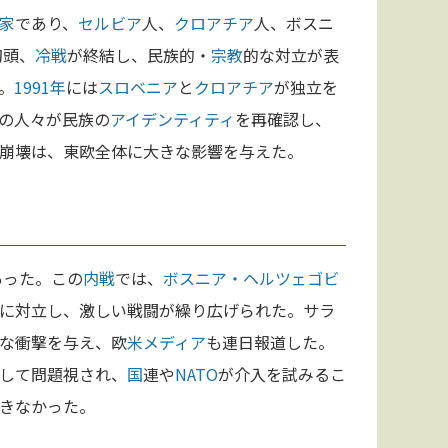
家
であり、
セルビア
人、
クロアチア
人、ボスニ
初頭、
冷戦
が終結し、民族的・
宗教
的な対立が表
。
1991年
には
スロベニア
と
クロアチア
が独立を
の人々が民族の
アイデンティティ
を再確認し、
崩壊は、東欧全体に大きな影響を与えた。
あった。この
内戦
では、
ボスニア・ヘルツェゴビ
に対立し、激しい戦闘が繰り広げられた。サラ
な衝撃を与え、欧
米
メディア
も連日報道した。
して問題視され、
国
連や
NATO
が介入を試みるこ
きなかった。