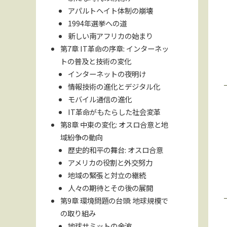
アパルトヘイト体制の崩壊
1994年選挙への道
新しい南アフリカの始まり
第7章 IT革命の序章: インターネッ
トの普及と技術の変化
インターネットの夜明け
情報技術の進化とデジタル化
モバイル通信の進化
IT革命がもたらした社会変革
第8章 中東の変化: オスロ合意と地
域紛争の動向
歴史的和平の舞台: オスロ合意
アメリカの役割と外交努力
地域の緊張と対立の継続
人々の期待とその後の展開
第9章 環境問題の台頭: 地球規模で
の取り組み
地球サミットの余波