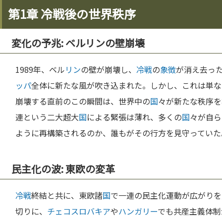
第1章 冷戦後の世界秩序
変化の予兆: ベルリンの壁崩壊
1989年、ベル
リン
の壁が崩壊し、
冷戦
の
象徴
が消え去っ
ッパ
全体に新たな風が吹き込まれた。しかし、これは単な
崩壊する直前のこの瞬間は、世界中の
国
々が新たな秩序を
連という二大超大
国
による緊張は薄れ、多くの
国
々が自ら
ように再構築されるのか、誰もがその行方を見守っていた
民主化の波: 東欧の変革
冷戦
終結と共に、東欧諸
国
で一連の民主化運動が広がりを
切りに、
チェコ
スロバキア
や
ハンガリー
でも共産主義体制