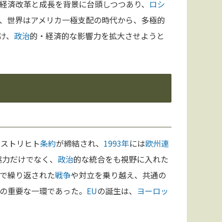
経済改革と成長を背景に台頭しつつあり、
ロシ
、世界はアメリカ一極支配の時代から、多極的
け、
政治
的・経済的な影響力を拡大させようと
ーストリヒト
条約
が締結され、
1993年
には
欧州連
協力だけでなく、
政治
的な統合をも視野に入れた
で繰り返された
戦争
や対立を乗り越え、共通の
の重要な一環であった。
EU
の誕生は、
ヨーロッ