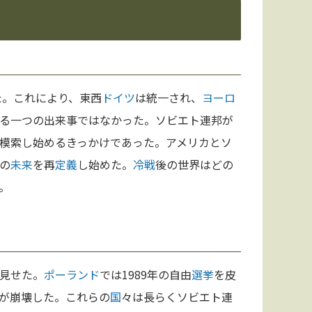
た。これにより、東西
ドイツ
は統一され、
ヨーロ
る一つの出来事ではなかった。ソビエト連邦が
模索し始めるきっかけであった。アメリカとソ
の
未来
を再
定義
し始めた。
冷戦
後の世界はどの
。
見せた。
ポーランド
では1989年の自由
選挙
を皮
が崩壊した。これらの
国
々は長らくソビエト連