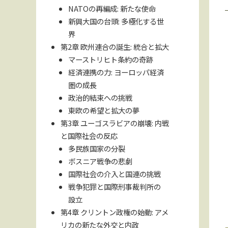
NATOの再編成: 新たな使命
新興大国の台頭: 多極化する世
界
第2章 欧州連合の誕生: 統合と拡大
マーストリヒト条約の奇跡
経済連携の力: ヨーロッパ経済
圏の成長
政治的結束への挑戦
東欧の希望と拡大の夢
第3章 ユーゴスラビアの崩壊: 内戦
と国際社会の反応
多民族国家の分裂
ボスニア戦争の悲劇
国際社会の介入と国連の挑戦
戦争犯罪と国際刑事裁判所の
設立
第4章 クリントン政権の始動: アメ
リカの新たな外交と内政