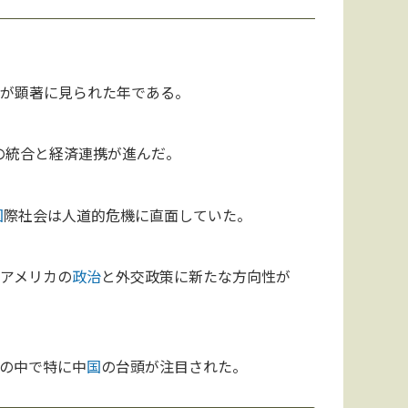
化が顕著に見られた年である。
の統合と経済連携が進んだ。
国
際社会は人道的危機に直面していた。
アメリカの
政治
と外交政策に新たな方向性が
の中で特に中
国
の台頭が注目された。