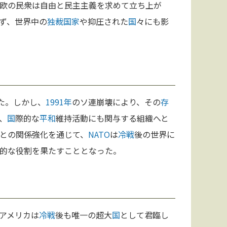
欧の民衆は自由と民主主義を求めて立ち上が
ず、世界中の
独裁
国家
や抑圧された
国
々にも影
た。しかし、
1991年
のソ連崩壊により、その
存
、
国
際的な
平和
維持活動にも関与する組織へと
との関係強化を通じて、
NATO
は
冷戦
後の世界に
的な役割を果たすこととなった。
アメリカは
冷戦
後も唯一の超大
国
として君臨し