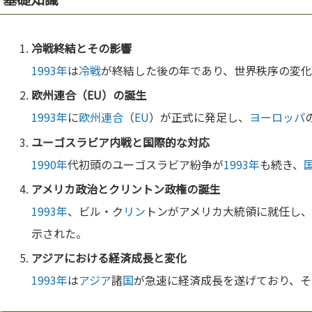
冷戦
終結とその影響
1993年
は
冷戦
が終結した後の年であり、世界秩序の変
欧州連合
（
EU
）の誕生
1993年
に
欧州連合
（
EU
）が正式に発足し、
ヨーロッパ
ユーゴスラビア
内戦
と
国
際的な対応
1990年
代初頭のユーゴスラビア紛争が
1993年
も続き、
アメリカ
政治
とク
リン
トン政権の誕生
1993年
、ビル・ク
リン
トンがアメリカ大統領に就任し、
示された。
アジア
における経済成長と変化
1993年
は
アジア
諸
国
が急速に経済成長を遂げており、そ