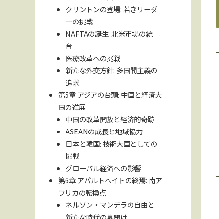
クリントンの登場: 若きリーダ
ーの挑戦
NAFTAの誕生: 北米市場の統
合
医療改革への挑戦
新たな外交方針: 多国間主義の
追求
第5章 アジアの台頭: 中国と経済大
国の進展
中国の改革開放と経済的奇跡
ASEANの成長と地域協力
日本と韓国: 技術大国としての
挑戦
グローバル経済への影響
第6章 アパルトヘイトの終焉: 南ア
フリカの転換点
ネルソン・マンデラの自由と
新たな時代の幕開け