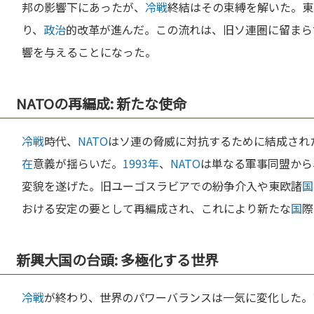
邦の影響下にあったが、
冷戦
終結はその束縛を解いた。東
り、
政治
的改革が進んだ。この流れは、旧ソ連圏に留まら
響を与えることになった。
NATOの再編成: 新たな使命
冷戦
時代、
NATO
はソ連の脅威に対抗するために結成され
在
意義が揺らいだ。
1993年
、
NATO
は単なる軍事同盟から
変貌を遂げた。旧ユーゴスラビアでの紛争介入や東欧諸
国
おける安定の要として再編成され、これにより新たな
国
際
新興大国の台頭: 多極化する世界
冷戦
が終わり、世界のパワーバランスは一気に変化した。