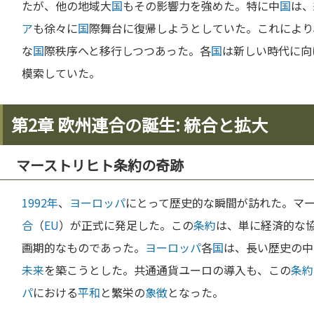
たが、他の地域大
国
もその影響力を強めた。特に中
国
は、
ア
も徐々に
国
際舞台に復帰しようとしていた。これにより
な
国
際秩序へと移行しつつあった。各
国
は新しい時代に向
模索していた。
第2章 欧州連合の誕生: 統合と拡大
マーストリヒト条約の奇跡
1992年
、
ヨーロッパ
にとって歴史的な瞬間が訪れた。マ
合
（
EU
）が正式に発足した。この
条約
は、単に経済的な
画期的なものであった。
ヨーロッパ
各
国
は、長い歴史の中
未来
を築こうとした。共通通貨ユーロの導入も、この
条約
パ
における
平和
と繁栄の
象徴
となった。