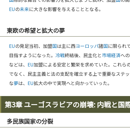
EU
の
未来
に大きな影響を与えることとなる。
東欧の希望と拡大の夢
EU
の発足当初、加盟
国
は主に西
ヨーロッパ
諸
国
に限られ
目指すようになった。
冷戦
終結後、民主化と
市場経済
への
などは、
EU
加盟による安定と繁栄を求めていた。これら
でなく、民主主義と法の支配を確立する上で重要なステッ
な
夢
は、
EU
拡大の中で実現へと向かっていった。
第3章 ユーゴスラビアの崩壊: 内戦と国
多民族国家の分裂