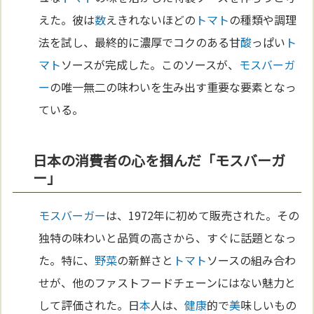
えた。彼は
数
えきれないほどの
トマト
の種類や調理
法を試し、最終的に濃厚でコクのある甘
酸
っぱい
ト
マト
ソースが完成した。このソースが、
モスバーガ
ー
の唯一無二の味わいを生み出す重要な要素となっ
ている。
日本の消費者の心を掴んだ「モスバーガ
ー」
モスバーガー
は、1972年に初めて販売された。その
独特の味わいと品質の高さから、すぐに話題となっ
た。特に、
野菜
の新鮮さと
トマト
ソースの組み合わ
せが、他のファストフードチェーンにはない魅力と
して評価された。日
本
人は、
健康
的で
美
味しいもの