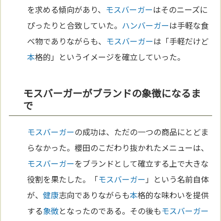
を求める傾向があり、
モスバーガー
はそのニーズに
ぴったりと合致していた。
ハンバーガー
は手軽な食
べ物でありながらも、
モスバーガー
は「手軽だけど
本
格的」というイメージを確立していった。
モスバーガーがブランドの象徴になるま
で
モスバーガー
の成功は、ただの一つの商品にとどま
らなかった。櫻田のこだわり抜かれたメニューは、
モスバーガー
をブランドとして確立する上で大きな
役割を果たした。「
モスバーガー
」という名前自体
が、
健康
志向でありながらも
本
格的な味わいを提供
する
象徴
となったのである。その後も
モスバーガー