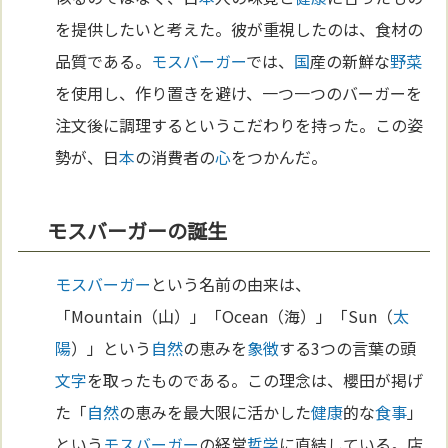
を提供したいと考えた。彼が重視したのは、食材の
品質である。
モスバーガー
では、
国
産の新鮮な
野菜
を使用し、作り置きを避け、一つ一つのバーガーを
注文後に調理するというこだわりを持った。この姿
勢が、日
本
の消費者の
心
をつかんだ。
モスバーガーの誕生
モスバーガー
という名前の由来は、
「Mountain（山）」「Ocean（海）」「Sun（
太
陽
）」という
自然
の恵みを
象徴
する3つの言葉の頭
文字
を取ったものである。この理念は、櫻田が掲げ
た「
自然
の恵みを最大限に活かした
健康
的な
食事
」
という
モスバーガー
の経営
哲学
に直結している。店