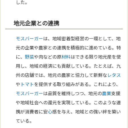
した。
地元企業との連携
モスバーガー
は、地域密着型経営の一環として、地
元の企業や農家との連携を積極的に進めている。特
に、
野菜
や肉などの原
材料
はできる限り地元産を使
用し、地域の経済にも貢献している。たとえば、九
州の店舗では、地元の農家と協力して新鮮な
レタス
や
トマト
を提供する取り組みがある。これにより、
モスバーガー
は品質を維持しつつ、地元の
農業
支援
や地域社会への還元を実現している。このような連
携が消費者に安
心
感を与え、地域との強い絆を築い
ている。