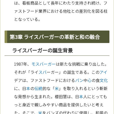
は、看板商品として長年にわたり支持され続け、フ
ァストフード業界における他社との差別化を図る柱
となっている。
第3章 ライスバーガーの革新と和の融合
ライスバーガーの誕生背景
1987年、
モスバーガー
は新たな挑戦に乗り出した。
それが「ライ
スバ
ーガー」の誕生である。この
アイ
デアは、ファストフードにおける
パン
中
心
の食
文化
に、日
本
の
伝統
的な「
米
」を取り入れるという斬新
な発想から生まれた。櫻田慧は、日
本
人にとっても
っと身近で親しみやすい商品を提供したいと考え
た。そこで、
米
をバンズの代わりに使用し、和風の