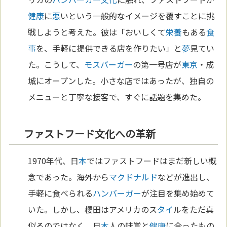
健康
に
悪
いという一般的なイメージを覆すことに挑
戦しようと考えた。彼は「おいしくて
栄養
もある
食
事
を、手軽に提供できる店を作りたい」と
夢
見てい
た。こうして、
モスバーガー
の第一号店が
東京
・成
城にオープンした。小さな店ではあったが、独自の
メニューと丁寧な接客で、すぐに話題を集めた。
ファストフード文化への革新
1970年代、日
本
ではファストフードはまだ新しい概
念であった。海外から
マクドナルド
などが進出し、
手軽に食べられる
ハンバーガー
が注目を集め始めて
いた。しかし、櫻田はアメリカのス
タイ
ルをただ真
似るのではなく、日
本
人の味覚と
健康
に合ったもの