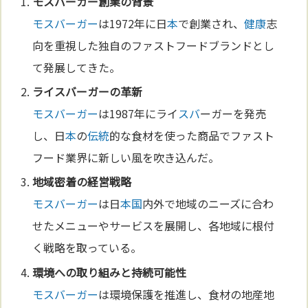
モスバーガー
創業の背景
モスバーガー
は1972年に日
本
で創業され、
健康
志
向を重視した独自のファストフードブランドとし
て発展してきた。
ライ
スバ
ーガーの革新
モスバーガー
は1987年にライ
スバ
ーガーを発売
し、日
本
の
伝統
的な食材を使った商品でファスト
フード業界に新しい風を吹き込んだ。
地域密着の経営戦略
モスバーガー
は日
本
国
内外で地域のニーズに合わ
せたメニューやサービスを展開し、各地域に根付
く戦略を取っている。
環境への取り組みと持続可能性
モスバーガー
は環境保護を推進し、食材の地産地