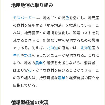
地産地消の取り組み
モスバーガー
は、地域ごとの特
色
を活かし、地元産
の食材を使用する「地産地消」を推進している。こ
れは、地元農家との連携を強化し、輸送コストを削
減すると同時に、新鮮な食材を提供するための戦略
でもある。例えば、
北海道
の店舗では、
北海道
産の
牛乳
や
野菜
を使ったメニューが提供される。これに
より、地域の
農業
や経済を支援しながら、消費者に
はより安
心
・安全な食材を届けることができる。こ
の取り組みは、持続可能な
農業
と経済発展の両立を
目指している。
循環型経営の実現