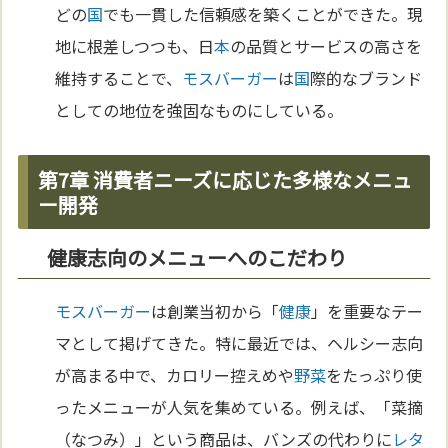
どの
国
でも一貫した信頼感を築くことができた。現
地に根差しつつも、日
本
の品質とサービスの高さを
維持することで、
モスバーガー
は
国
際的なブランド
としての地位を強固なものにしている。
第7章 消費者ニーズに応じた多様なメニュ
ー開発
健康志向のメニューへのこだわり
モスバーガー
は創業当初から「
健康
」を重要なテー
マとして掲げてきた。特に最近では、ヘルシー志向
が高まる中で、カロリー控えめや
野菜
をたっぷり使
ったメニューが人気を集めている。例えば、「菜摘
（なつみ）」という商品は、バンズの代わりに
レタ