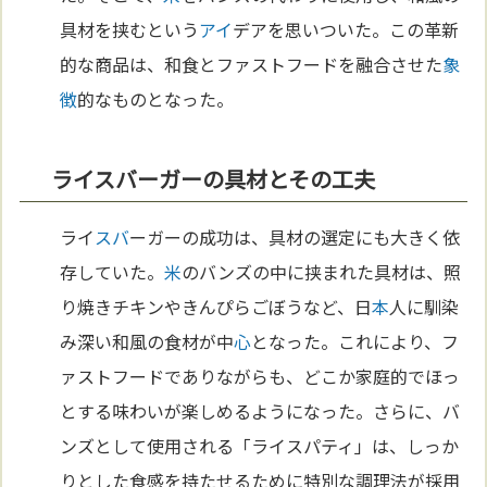
具材を挟むという
アイ
デアを思いついた。この革新
的な商品は、和食とファストフードを融合させた
象
徴
的なものとなった。
ライスバーガーの具材とその工夫
ライ
スバ
ーガーの成功は、具材の選定にも大きく依
存していた。
米
のバンズの中に挟まれた具材は、照
り焼きチキンやきんぴらごぼうなど、日
本
人に馴染
み深い和風の食材が中
心
となった。これにより、フ
ァストフードでありながらも、どこか家庭的でほっ
とする味わいが楽しめるようになった。さらに、バ
ンズとして使用される「ライスパティ」は、しっか
りとした食感を持たせるために特別な調理法が採用