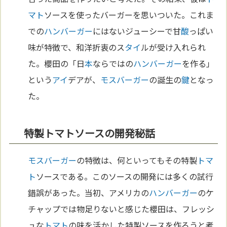
マト
ソースを使ったバーガーを思いついた。これま
での
ハンバーガー
にはないジューシーで甘
酸
っぱい
味が特徴で、和洋折衷のス
タイ
ルが受け入れられ
た。櫻田の「日
本
ならではの
ハンバーガー
を作る」
という
アイ
デアが、
モスバーガー
の誕生の
鍵
となっ
た。
特製トマトソースの開発秘話
モスバーガー
の特徴は、何といってもその特製
トマ
ト
ソースである。このソースの開発には多くの試行
錯誤があった。当初、アメリカの
ハンバーガー
のケ
チャップでは物足りないと感じた櫻田は、フレッシ
ュな
トマト
の味を活かした特製ソースを作ろうと考