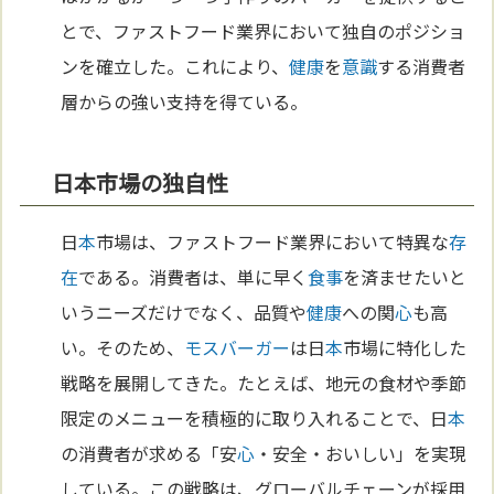
とで、ファストフード業界において独自のポジショ
ンを確立した。これにより、
健康
を
意識
する消費者
層からの強い支持を得ている。
日本市場の独自性
日
本
市場は、ファストフード業界において特異な
存
在
である。消費者は、単に早く
食事
を済ませたいと
いうニーズだけでなく、品質や
健康
への関
心
も高
い。そのため、
モスバーガー
は日
本
市場に特化した
戦略を展開してきた。たとえば、地元の食材や季節
限定のメニューを積極的に取り入れることで、日
本
の消費者が求める「安
心
・安全・おいしい」を実現
している。この戦略は、グローバルチェーンが採用