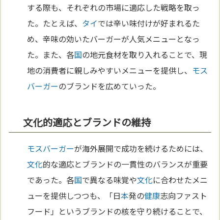
する際も、それぞれの市場に適応した戦略を取っ
た。たとえば、
タイ
では辛い味付けが好まれるた
め、辛味の効いたバーガーが人気メニューとなっ
た。また、各
国
の地元食材を取り入れることで、現
地の消費者に親しみやすいメニューを提供し、
モス
バーガー
のブランドを広めていった。
文化的適応とブランドの維持
モスバーガー
が海外展開で成功を続けるためには、
文化
的な適応とブランドの一貫性のバランスが重要
であった。各
国
で異なる味覚や
文化
に合わせたメニ
ューを提供しつつも、「日
本
発の
健康
志向ファスト
フード」というブランドの核を守り続けることで、