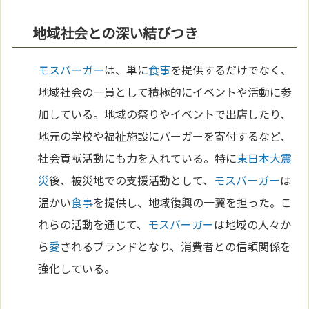
地域社会との深い結びつき
モスバーガー
は、単に
食事
を提供するだけでなく、
地域社会の一員として積極的にイベントや活動に参
加している。地域の祭りやイベントで出店したり、
地元の学校や福祉施設にバーガーを寄付するなど、
社会貢献活動にも力を入れている。特に
東日本大震
災
後、被災地での支援活動として、
モスバーガー
は
温かい
食事
を提供し、地域復興の一翼を担った。こ
れらの活動を通じて、
モスバーガー
は地域の人々か
ら
愛
されるブランドとなり、消費者との信頼関係を
強化している。