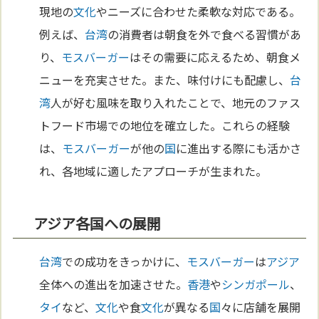
現地の
文化
やニーズに合わせた柔軟な対応である。
例えば、
台湾
の消費者は朝食を外で食べる習慣があ
り、
モスバーガー
はその需要に応えるため、朝食メ
ニューを充実させた。また、味付けにも配慮し、
台
湾
人が好む風味を取り入れたことで、地元のファス
トフード市場での地位を確立した。これらの経験
は、
モスバーガー
が他の
国
に進出する際にも活かさ
れ、各地域に適したアプローチが生まれた。
アジア各国への展開
台湾
での成功をきっかけに、
モスバーガー
は
アジア
全体への進出を加速させた。
香港
や
シンガポール
、
タイ
など、
文化
や食
文化
が異なる
国
々に店舗を展開