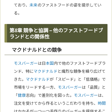
ており、
未来
のファストフードの姿を提示してい
る。
第8章 競争と協調 – 他のファストフードブ
ランドとの関係性
マクドナルドとの競争
モスバーガー
は日
本
国
内で他のファストフードブラ
ンド、特に
マクドナルド
と熾烈な競争を繰り広げて
きた。
マクドナルド
が「スピード」と「低価格」で
市場をリードする一方、
モスバーガー
は「品質」と
「
健康
志向」で差別化を図った。
モスバーガー
は、
注文を受けてから作るというこだわりを持ち、
時間
はかかるが一つ一つ手作りのバーガーを提供するこ