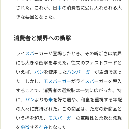
された。これが、日
本
の消費者に受け入れられる大
きな要因となった。
消費者と業界への衝撃
ライ
スバ
ーガーが登場したとき、その斬新さは業界
にも大きな衝撃を与えた。従来のファストフードと
いえば、
パン
を使用した
ハンバーガー
が主流であっ
た。しかし、
モスバーガー
がライ
スバ
ーガーを導入
することで、消費者の選択肢は一気に広がった。特
に、
パン
よりも
米
を好む層や、和食を重視する年配
の人々に支持された。この商品は、ただの新商品と
いう枠を超え、
モスバーガー
の革新性と柔軟な発想
を
象徴
する
存在
となった。