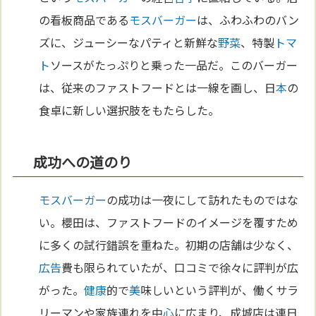
の看板商品である
モスバーガー
は、ふわふわのバン
ズに、ジューシーなパティと新鮮な
野菜
、特製
トマ
ト
ソースがたっぷりと乗った一品だ。このバーガー
は、従来のファストフードとは一線を画し、日
本
の
食卓に新しい選択肢をもたらした。
成功への道のり
モスバーガー
の成功は一夜にして訪れたものではな
い。櫻田は、ファストフードのイメージを覆すため
に多くの試行錯誤を重ねた。初期の店舗は少なく、
広告
費も限られていたが、口コミで徐々に評判が広
がった。
健康
的で
美
味しいという評判が、働くサラ
リーマンや家族連れを中
心
に広まり、成城店は連日