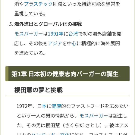
消や
プラスチック
削減といった持続可能な経営を
重視している。
海外進出と
グローバル化
の挑戦
モスバーガー
は
1991年
に
台湾
で初の海外店舗を開
店し、その後も
アジア
を中
心
に積極的に海外展開
を進めている。
第1章 日本初の健康志向バーガーの誕生
櫻田慧の夢と挑戦
1972年、日
本
に
健康
的なファストフードを広めたい
という一人の男の情熱から、
モスバーガー
は誕生し
た。その男は櫻田慧（さくらだ さとし）。彼はアメ
リカの
ハンバーガー
文化
に触れ、ファストフードが