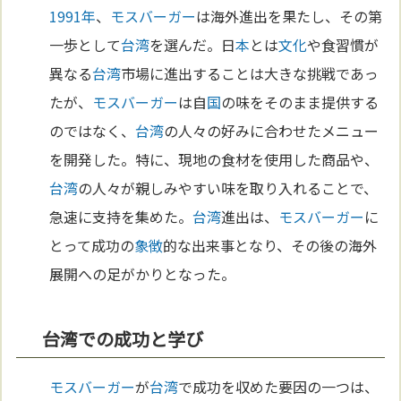
1991年
、
モスバーガー
は海外進出を果たし、その第
一歩として
台湾
を選んだ。日
本
とは
文化
や食習慣が
異なる
台湾
市場に進出することは大きな挑戦であっ
たが、
モスバーガー
は自
国
の味をそのまま提供する
のではなく、
台湾
の人々の好みに合わせたメニュー
を開発した。特に、現地の食材を使用した商品や、
台湾
の人々が親しみやすい味を取り入れることで、
急速に支持を集めた。
台湾
進出は、
モスバーガー
に
とって成功の
象徴
的な出来事となり、その後の海外
展開への足がかりとなった。
台湾での成功と学び
モスバーガー
が
台湾
で成功を収めた要因の一つは、