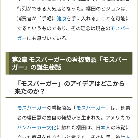
行列ができる人気店となった。櫻田のビジョンは、
消費者が「手軽に
健康
を手に入れる」ことを可能に
するというものであり、その理念は現在の
モスバー
ガー
にも息づいている。
第2章 モスバーガーの看板商品「モスバー
ガー」の誕生秘話
「モスバーガー」のアイデアはどこから
来たのか？
モスバーガー
の看板商品「
モスバーガー
」は、創業
者の櫻田慧の独自の発想から生まれた。アメリカの
ハンバーガー
文化
に触れた櫻田は、日
本
人の味覚に
合った商品を作りたいと考えた。その結果、彼は
ト