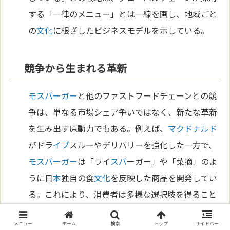
する「一律のメニュー」とは一線を画し、地域ごと
の
文化
に根ざしたビジネスモデルを示している。
競争から生まれる革新
モスバーガー
と他のファストフードチェーンとの競
争は、単なる市場シェア争いではなく、新たな革新
を生み出す原動力でもある。例えば、
マクドナルド
がドラ
イブ
スルーやデリバリーを強化した一方で、
モスバーガー
は「ライ
スバ
ーガー」や「菜摘」のよ
うに日
本
独自の食
文化
を反映した商品を開発してい
る。これにより、消費者は多様な選択肢を得ること
ができ、業界全体の成長にも寄与している。この競
メニュー
ホーム
検索
トップ
サイドバー
争が、新たなメニューやサービスの誕生を促進して