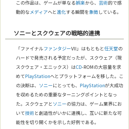
この作品は、ゲームが単なる
娯楽
から、
芸術
的で感
動的な
メディア
へと
進化
する瞬間を
象徴
している。
ソニーとスクウェアの戦略的連携
「ファイナル
ファンタジー
VII」はもともと
任天堂
の
ハードで発売される予定だったが、スクウェア（現
スクウェア・エニックス）は
CD
-ROMの大容量を求
めて
PlayStation
へとプラットフォームを移した。こ
の決断は、
ソニー
にとっても、
PlayStation
が大成功
を収めるための重要なターニングポイントとなっ
た。スクウェアと
ソニー
の協力は、ゲーム業界にお
いて
技術
と創造性がいかに連携し、互いに新たな可
能性を切り開くかを示した好例である。