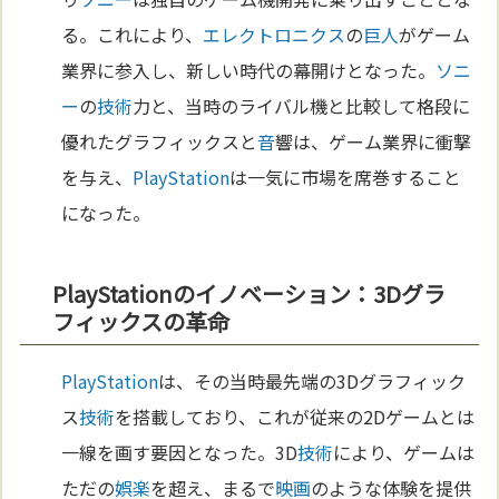
る。これにより、
エレクトロニクス
の
巨人
がゲーム
業界に参入し、新しい時代の幕開けとなった。
ソニ
ー
の
技術
力と、当時のライバル機と比較して格段に
優れたグラフィックスと
音
響は、ゲーム業界に衝撃
を与え、
PlayStation
は一気に市場を席巻すること
になった。
PlayStationのイノベーション：3Dグラ
フィックスの革命
PlayStation
は、その当時最先端の3Dグラフィック
ス
技術
を搭載しており、これが従来の2Dゲームとは
一線を画す要因となった。3D
技術
により、ゲームは
ただの
娯楽
を超え、まるで
映画
のような体験を提供