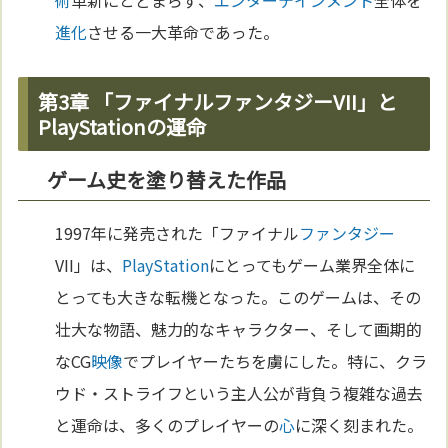
術
革新にとどまらず、
エンターテインメント
全体を
進化
させる一大革命であった。
第3章 「ファイナルファンタジーVII」と
PlayStationの運命
ゲーム史を塗り替えた作品
1997年に発売された「ファイナル
ファンタジー
VII」は、
PlayStation
にとってもゲーム業界全体に
とっても大きな転機となった。このゲームは、その
壮大な物語、魅力的なキャラクター、そして画期的
なCG
映像
でプレイヤーたちを虜にした。特に、クラ
ウド・ストライフという主人公が背負う複雑な過去
と運命は、多くのプレイヤーの
心
に深く刻まれた。