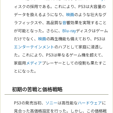
ィスクの採用である。これにより、PS3は大容量の
データを扱えるようになり、
映画
のような壮大なグ
ラフィックスや、高品質な
音
響効果を実現すること
が可能となった。さらに、
Blu-ray
ディスクはゲーム
だけでなく、
映画
の再生機能も備えており、PS3は
エンターテインメント
のハブとして家庭に浸透し
た。これにより、PS3は単なるゲーム機を超えて、
家庭用
メディア
プレーヤーとしての役割も果たすこ
とになった。
初期の苦戦と価格戦略
PS3の発売当初、
ソニー
は高性能な
ハードウェア
に
見合った高価格設定を行った。しかし、この価格戦