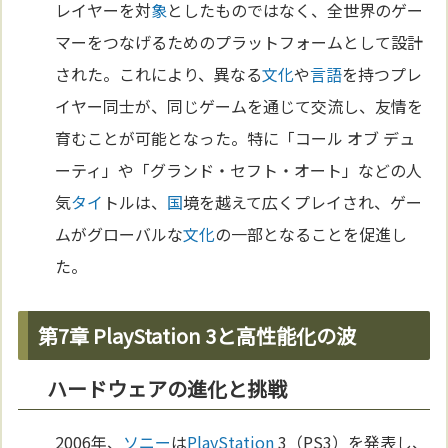
レイヤーを対
象
としたものではなく、全世界のゲー
マーをつなげるためのプラットフォームとして設計
された。これにより、異なる
文化
や
言語
を持つプレ
イヤー同士が、同じゲームを通じて交流し、友情を
育むことが可能となった。特に「コール オブ デュ
ーティ」や「グランド・セフト・オート」などの人
気
タイ
トルは、
国
境を越えて広くプレイされ、ゲー
ムがグローバルな
文化
の一部となることを促進し
た。
第7章 PlayStation 3と高性能化の波
ハードウェアの進化と挑戦
2006年、
ソニー
は
PlayStation
3（PS3）を発表し、