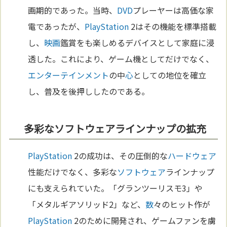
画期的であった。当時、
DVD
プレーヤーは高価な家
電であったが、
PlayStation
2はその機能を標準搭載
し、
映画
鑑賞をも楽しめるデバイスとして家庭に浸
透した。これにより、ゲーム機としてだけでなく、
エンターテインメント
の中
心
としての地位を確立
し、普及を後押ししたのである。
多彩なソフトウェアラインナップの拡充
PlayStation
2の成功は、その圧倒的な
ハードウェア
性能だけでなく、多彩な
ソフトウェア
ラインナップ
にも支えられていた。「グランツーリスモ3」や
「メタルギアソリッド2」など、
数
々のヒット作が
PlayStation
2のために開発され、ゲームファンを虜