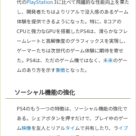
代の
PlayStation
3に比べて飛躍的な性能向上を果た
し、開発者たちはよりリアルで没入感のあるゲーム
体験を提供できるようになった。特に、8コアの
CPUと強力なGPUを搭載したPS4は、滑らかなフレ
ームレートと高解像度のグラフィックスを実現し、
ゲーマーたちは次世代のゲーム体験に期待を寄せ
た。PS4は、ただのゲーム機ではなく、
未来
のゲー
ムのあり方を示す
象徴
となった。
ソーシャル機能の強化
PS4のもう一つの特徴は、ソーシャル機能の強化で
ある。シェアボタンを押すだけで、プレイ中のゲー
ム
映像
を友人とリアル
タイ
ムで共有したり、ラ
イブ