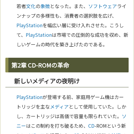
若者
文化
の
象徴
となった。また、
ソフトウェア
ライ
ンナップの多様性も、消費者の選択肢を広げ、
PlayStation
を幅広い層に受け入れさせた。こうし
て、
PlayStation
は市場での圧倒的な成功を収め、新
しいゲームの時代を築き上げたのである。
第2章 CD-ROMの革命
新しいメディアの夜明け
PlayStation
が登場する前、家庭用ゲーム機はカー
トリッジを主な
メディア
として使用していた。しか
し、カートリッジは高価で容量も限られていた。
ソ
ニー
はこの制約を打ち破るため、
CD
-ROMという新