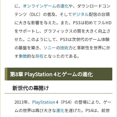
に、
オンラインゲーム
の
進化
や、ダウンロードコン
テンツ（DLC）の普及、そして
デジタル
配信の台頭
に大きな影響を与えた。また、PS3は初めてフルHD
をサポートし、グラフィックスの質を大きく向上さ
せた。このようにして、PS3は次世代のゲーム体験
の基盤を築き、
ソニー
の
技術
力と革新性を世界に示
す
象徴
的な
存在
となったのである。
第8章 PlayStation 4とゲームの進化
新世代の幕開け
2013年、
PlayStation
4（PS4）の登場により、ゲー
ムの世界は再び大きな
進化
を遂げた。PS4は、前世