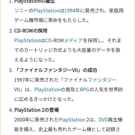
PlayStation
の誕生
ソニー
の
PlayStation
は
1994年
に発売され、家庭用
ゲーム機市場に革命をもたらした。
CD
-ROMの採用
PlayStation
は
CD
-ROM
メディア
を採用し、それま
でのカートリッジ方式よりも大容量のデータを扱
えるようになった。
「ファイナル
ファンタジー
VII」の成功
1997年に発売された「ファイナル
ファンタジー
VII」は、
PlayStation
の普及と
RPG
の人気を世界的
に広めるきっかけとなった。
PlayStation
2の登場
2000年に発売された
PlayStation
2は、
DVD
再生機
能を備え、史上最も売れたゲーム機として記録さ