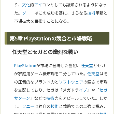
り、
文化
的
アイ
コンとしても認知されるようになっ
た。
ソニー
はこの成功を基に、さらなる
技術
革新と
市場拡大を目指すことになる。
第5章 PlayStationの競合と市場戦略
任天堂とセガとの熾烈な戦い
PlayStation
が市場に登場した当初、
任天堂
とセガ
が家庭用ゲーム機市場を二分していた。
任天堂
はそ
の圧倒的なブランド力と
ソフトウェア
の強さで市場
を支配しており、セガは「メガドラ
イブ
」や「
セガ
サターン
」などで
技術
力をアピールしていた。しか
し、
ソニー
は独自の
技術
と戦略でこの二強に挑み、