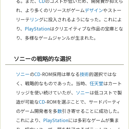
る。また、
CD
のコストが低いため、開発費が抑えら
れ、より多くのリソースがゲーム
デザイン
やストー
リーテ
リン
グに投入されるようになった。これによ
り、
PlayStation
はクリエイティブな作品の宝庫とな
り、多様なゲームジャンルが生まれた。
ソニーの戦略的な選択
ソニー
の
CD
-ROM採用は単なる
技術
的選択ではな
く、戦略的なものであった。当時、
任天堂
はカート
リッジを使い続けていたが、
ソニー
は低コストで製
造が可能な
CD
-ROMを選ぶことで、サードパーティ
のゲーム開発者を多
数
引き寄せることに成功した。
これにより、
PlayStation
には多彩なゲームが集ま