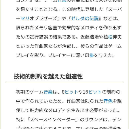
を果たすこととなる。この時代に登場した『スーパ
ー
マリ
オブラザーズ』や『
ゼルダの伝説
』などは、
限られたメモリ容量で効果的なメロディを作り出す
ための試行錯誤の結果である。近藤浩治や植
松
伸夫
といった作曲家たちが活躍し、彼らの作品はゲーム
プレイを彩り、プレイヤーに深い印
象
を与えた。
技術的制約を越えた創造性
初期のゲーム
音楽
は、8
ビット
や16
ビット
の制約の
中で作られていたため、作曲家は限られた
音
色
を駆
使して魅力的なメロディを生み出す必要があった。
特に『スペースインベーダー』のサウンドは、テン
ポが徐々に速くなることで、プレイヤーの緊張感を