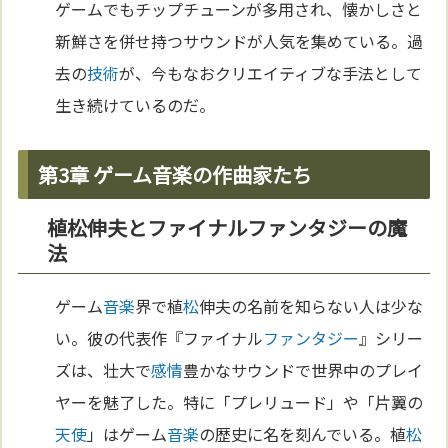
ゲームでもチップチューンが多用され、懐かしさと
新鮮さを併せ持つサウンドが人気を集めている。過
去の
技術
が、今もなおクリエイティブな手法として
生き続けているのだ。
第3章 ゲーム音楽の作曲家たち
植松伸夫とファイナルファンタジーの魔
法
ゲーム
音楽
界で植
松
伸夫の名前を知らない人は少な
い。彼の代表作『ファイナル
ファンタジー
』シリー
ズは、壮大で
感情
豊かなサウンドで世界中のプレイ
ヤーを魅了した。特に「プレリュード」や「片翼の
天使
」はゲーム
音楽
の歴史に名を刻んでいる。植
松