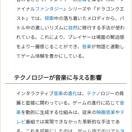
ァイナル
ファンタジー
』シリーズや『ドラゴンクエ
スト』では、
探索
中の落ち着いたメロディから、バ
トル中の激しいリズムに
自然
に移行する手法が使わ
れている。これにより、プレイヤーは場面の緊迫感
をより一層感じることができ、
音楽
が物語と連動し
てゲーム体験を豊かにしている。
テクノロジーが音楽に与える影響
インタラクティブ
音楽
の
進化
は、
テクノ
ロジーの発
展と密接に関わっている。ゲームの進行に応じて
音
楽
を動的に生成する仕組みは、従来の
映画
音楽
や
テ
レビ
番組では実現できなかった革新的な手法であ
る。これを可能にしたのは、ゲーム内でのリアル
タ