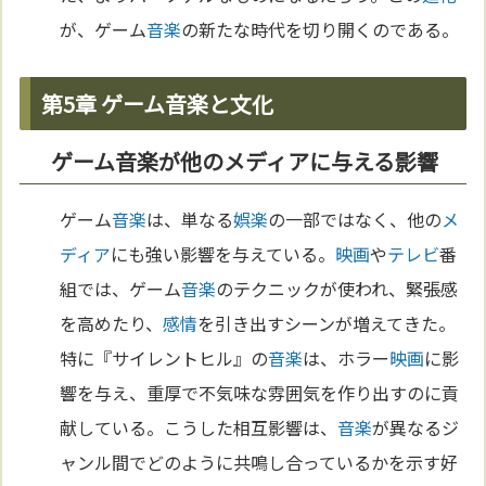
が、ゲーム
音楽
の新たな時代を切り開くのである。
第5章 ゲーム音楽と文化
ゲーム音楽が他のメディアに与える影響
ゲーム
音楽
は、単なる
娯楽
の一部ではなく、他の
メ
ディア
にも強い影響を与えている。
映画
や
テレビ
番
組では、ゲーム
音楽
のテクニックが使われ、緊張感
を高めたり、
感情
を引き出すシーンが増えてきた。
特に『サイレントヒル』の
音楽
は、ホラー
映画
に影
響を与え、重厚で不気味な雰囲気を作り出すのに貢
献している。こうした相互影響は、
音楽
が異なるジ
ャンル間でどのように共鳴し合っているかを示す好