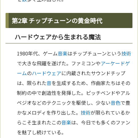
第2章 チップチューンの黄金時代
ハードウェアから生まれる魔法
1980年代、ゲーム
音楽
はチップチューンという
技術
で大きな飛躍を遂げた。ファミコンや
アーケードゲ
ーム
の
ハードウェア
に内蔵されたサウンドチップ
は、限られた
音
を生成するため、作曲家たちはその
制約の中で創造性を発揮した。ピッチベンドやアル
ペジオなどのテクニックを駆使し、少ない
音
色
で豊
かなメロディを作り出した。
技術
が限られているか
らこそ生まれたこの
音楽
は、今日でも多くのファン
を魅了し続けている。