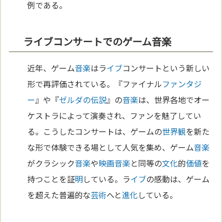
例である。
ライブコンサートでのゲーム音楽
近年、ゲーム
音楽
はラ
イブ
コンサートという新しい
形で再評価されている。『ファイナル
ファンタジ
ー
』や『
ゼルダの伝説
』の
音楽
は、世界各地でオー
ケストラによって演奏され、ファンを魅了してい
る。こうしたコンサートは、ゲームの
世界観
を新た
な形で体験できる場として人気を集め、ゲーム
音楽
がクラシック
音楽
や
映画
音楽
と同等の
文化
的
価値
を
持つことを証
明
している。ラ
イブ
の感動は、ゲーム
を超えた普遍的な
芸術
へと
進化
している。