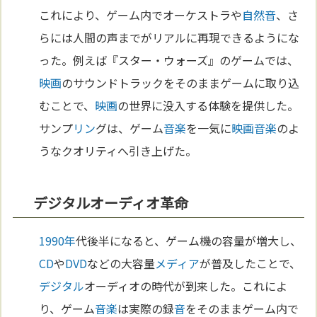
これにより、ゲーム内でオーケストラや
自然
音
、さ
らには人間の声までがリアルに再現できるようにな
った。例えば『スター・ウォーズ』のゲームでは、
映画
のサウンドトラックをそのままゲームに取り込
むことで、
映画
の世界に没入する体験を提供した。
サンプ
リン
グは、ゲーム
音楽
を一気に
映画
音楽
のよ
うなクオリティへ引き上げた。
デジタルオーディオ革命
1990年
代後半になると、ゲーム機の容量が増大し、
CD
や
DVD
などの大容量
メディア
が普及したことで、
デジタル
オーディオの時代が到来した。これによ
り、ゲーム
音楽
は実際の録
音
をそのままゲーム内で