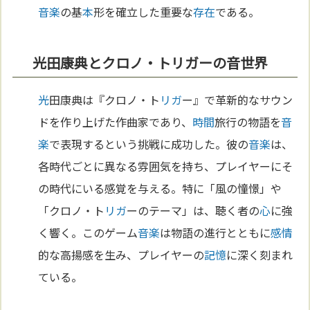
音楽
の基
本
形を確立した重要な
存在
である。
光田康典とクロノ・トリガーの音世界
光
田康典は『クロノ・ト
リガ
ー』で革新的なサウン
ドを作り上げた作曲家であり、
時間
旅行の物語を
音
楽
で表現するという挑戦に成功した。彼の
音楽
は、
各時代ごとに異なる雰囲気を持ち、プレイヤーにそ
の時代にいる感覚を与える。特に「風の憧憬」や
「クロノ・ト
リガ
ーのテーマ」は、聴く者の
心
に強
く響く。このゲーム
音楽
は物語の進行とともに
感情
的な高揚感を生み、プレイヤーの
記憶
に深く刻まれ
ている。