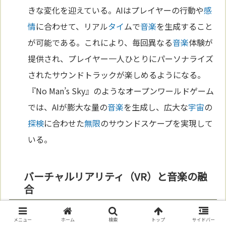
きな変化を迎えている。AIはプレイヤーの行動や
感
情
に合わせて、リアル
タイ
ムで
音楽
を生成すること
が可能である。これにより、毎回異なる
音楽
体験が
提供され、プレイヤー一人ひとりにパーソナライズ
されたサウンドトラックが楽しめるようになる。
『No Man’s Sky』のようなオープンワールドゲーム
では、AIが膨大な量の
音楽
を生成し、広大な
宇宙
の
探検
に合わせた
無限
のサウンドスケープを実現して
いる。
バーチャルリアリティ（VR）と音楽の融
合
VRゲームの台頭により、ゲーム
音楽
の役割も変わり
メニュー
ホーム
検索
トップ
サイドバー