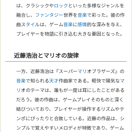
は、クラシックや
ロック
といった多様なジャンルを
融合し、
ファンタジー
世界を
音楽
で彩った。彼の作
曲ス
タイ
ルは、ゲーム
音楽
に
感情
的な深みを与え、
プレイヤーを物語に引き込む大きな要因となった。
近藤浩治とマリオの旋律
一方、近藤浩治は『スーパー
マリ
オブラザーズ』の
音楽
で知られる
天才
作曲家である。軽快で陽気な
マ
リ
オのテーマは、誰もが一度は耳にしたことがある
だろう。彼の作曲は、ゲームプレイそのものと深く
結びついており、プレイヤーが操作するリズムやテ
ンポにぴったりと合致している。近藤の作品は、シ
ンプルで覚えやすいメロディが特徴であり、ゲーム