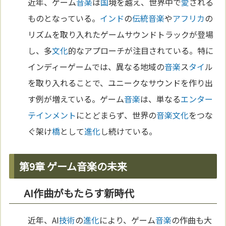
近年、ゲーム
音楽
は
国
境を越え、世界中で
愛
される
ものとなっている。
インド
の
伝統
音楽
や
アフリカ
の
リズムを取り入れたゲームサウンドトラックが登場
し、多
文化
的なアプローチが注目されている。特に
インディーゲームでは、異なる地域の
音楽
ス
タイ
ル
を取り入れることで、ユニークなサウンドを作り出
す例が増えている。ゲーム
音楽
は、単なる
エンター
テインメント
にとどまらず、世界の
音楽
文化
をつな
ぐ架け
橋
として
進化
し続けている。
第9章 ゲーム音楽の未来
AI作曲がもたらす新時代
近年、AI
技術
の
進化
により、ゲーム
音楽
の作曲も大