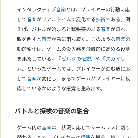
インタラクティブ
音楽
とは、プレイヤーの行動に応
じて
音楽
がリアル
タイ
ムで変化する
技術
である。例
えば、バトルが始まると緊張感のある
音楽
が流れ、
敵を倒すと
音楽
が急に落ち着く。このような
音楽
の
動的変化は、ゲームの没入感を飛躍的に高める役割
を果たしている。『
ゼルダの伝説
』や『
スカ
イリ
ム』といったゲームでは、プレイヤーが進む道に応
じて
音楽
が変化し、まるでゲームがプレイヤーに反
応しているかのような感覚を生み出す。
バトルと探検の音楽の融合
ゲーム内の
音楽
は、状況に応じてシームレスに切り
替わることで、プレイヤーの
感情
を操る。特に『フ