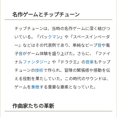
名作ゲームとチップチューン
チップチューンは、当時の名作ゲームに深く結びつ
いている。『パッ
クマ
ン』や『スペースインベーダ
ー』などはその代表例であり、単純なビープ
音
や電
子
音
がゲーム体験を盛り上げた。さらに、『ファイ
ナル
ファンタジー
』や『ドラクエ』の
音楽
もチップ
チューンの
技術
で作られ、冒険の緊張感や感動を伝
える役割を果たしていた。この時代のサウンドは、
ゲームを
象徴
する重要な要素となっていた。
作曲家たちの革新