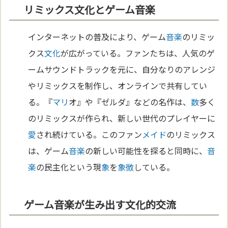
リミックス文化とゲーム音楽
インターネットの普及により、ゲーム
音楽
のリミッ
クス
文化
が広がっている。ファンたちは、人気のゲ
ームサウンドトラックを元に、自分なりのアレンジ
やリミックスを制作し、オンラインで共有してい
る。『
マリ
オ』や『ゼルダ』などの名作は、
数
多く
のリミックスが作られ、新しい世代のプレイヤーに
愛
され続けている。このファン
メイド
のリミックス
は、ゲーム
音楽
の新しい可能性を探ると同時に、
音
楽
の民主化という現
象
を
象徴
している。
ゲーム音楽が生み出す文化的交流