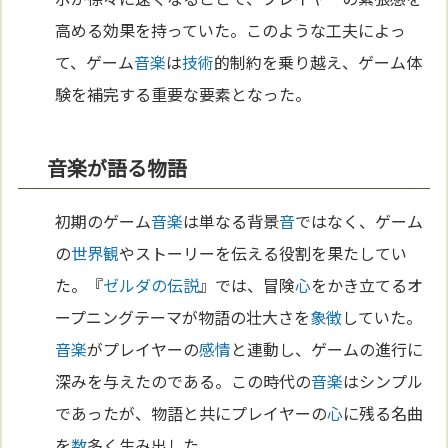
高める効果を持っていた。このような工夫によっ
て、ゲーム
音楽
は
技術
的制約を乗り越え、ゲーム体
験を補完する重要な要素となった。
音楽が語る物語
初期のゲーム
音楽
は単なる背景
音
ではなく、ゲーム
の
世界観
やストーリーを伝える役割を果たしてい
た。『
ゼルダの伝説
』では、冒険
心
をかき立てるオ
ープニングテーマが物語の壮大さを
象徴
していた。
音楽
がプレイヤーの
感情
と連動し、ゲームの進行に
深みを与えたのである。この時代の
音楽
はシンプル
であったが、物語と共にプレイヤーの
心
に残る名曲
を
数
多く生み出した。