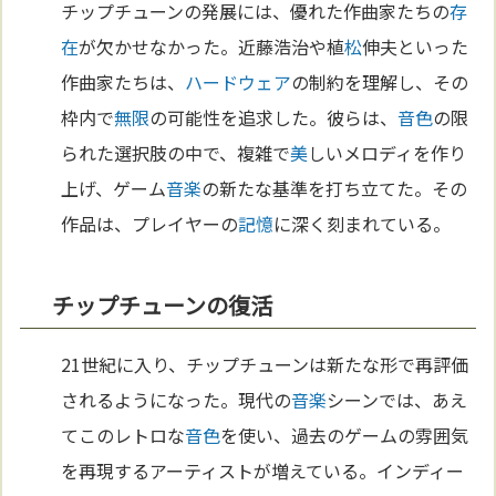
チップチューンの発展には、優れた作曲家たちの
存
在
が欠かせなかった。近藤浩治や植
松
伸夫といった
作曲家たちは、
ハードウェア
の制約を理解し、その
枠内で
無限
の可能性を追求した。彼らは、
音
色
の限
られた選択肢の中で、複雑で
美
しいメロディを作り
上げ、ゲーム
音楽
の新たな基準を打ち立てた。その
作品は、プレイヤーの
記憶
に深く刻まれている。
チップチューンの復活
21世紀に入り、チップチューンは新たな形で再評価
されるようになった。現代の
音楽
シーンでは、あえ
てこのレトロな
音
色
を使い、過去のゲームの雰囲気
を再現するアーティストが増えている。インディー