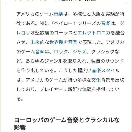
アメリカのゲーム
音楽
は、多様性と大胆な実験が特
徴である。特に『ヘイロー』シリーズの
音楽
は、グ
レゴ
リオ聖歌風のコーラスと
エレクトロニカ
を融合
させ、
未来
的な
世界観
を
音楽
で表現した。アメリカ
のゲーム
音楽
は、
ロック
、
ジャズ
、クラシックな
ど、あらゆるジャンルを取り入れ、独自のサウンド
を作り出している。こうした幅広い
音楽
ス
タイ
ル
は、アメリカのゲームが持つ多様な
文化
背景を反映
しており、プレイヤーに新鮮な体験を提供してい
る。
ヨーロッパのゲーム音楽とクラシカルな
影響