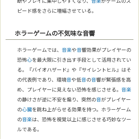
断やプレイに集中しやすくなり、
音楽
がゲームのス
ピード感をさらに増幅させている。
ホラーゲームの不気味な音響
ホラーゲームでは、
音楽
や
音
響効果がプレイヤーの
恐怖
心
を最大限に引き出す手段として活用されてい
る。『バイオハザード』や『サイレントヒル』はそ
の代表例であり、環境
音
や低
音
の
音
響が緊張感を高
め、プレイヤーに見えない恐怖を感じさせる。
音楽
の静けさが逆に不安を煽り、突然の
音
がプレイヤー
の
心臓
を跳ね上がらせる効果を持つ。ホラーゲーム
の
音楽
は、恐怖を視覚以上に感じさせる巧妙なツー
ルである。