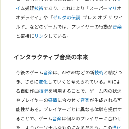
イ
ム処理
技術
であり、これにより『スーパー
マリ
オ
オデッセイ』や『
ゼルダの伝説
: ブレス オブ ザ ワイ
ルド』などのゲームでは、プレイヤーの行動が
音楽
と密接に
リン
クしている。
インタラクティブ音楽の未来
今後のゲーム
音楽
は、AIやVRなどの新
技術
と結びつ
き、さらに
進化
していくと考えられている。AIによ
る自動作曲
技術
を利用することで、ゲーム内の状況
やプレイヤーの
感情
に合わせて
音楽
が生成される可
能性がある。プレイヤーごとに異なる体験を提供す
ることで、ゲーム
音楽
は個々のプレイヤーに合わせ
た、よりパーソナルなものになるだろう。この
進化