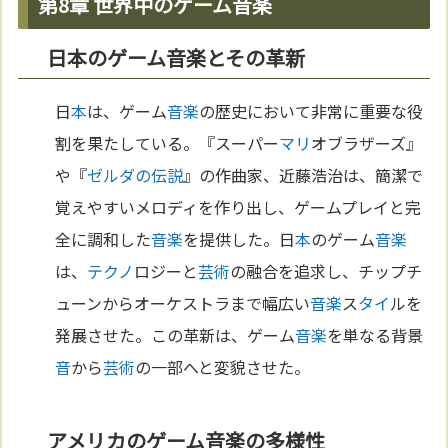
第8章 世界中のゲーム音楽
日本のゲーム音楽とその革新
日
本
は、ゲーム
音楽
の歴史において非常に重要な役
割を果たしている。『スーパー
マリ
オブラザーズ』
や『
ゼルダの伝説
』の作曲家、近藤浩治は、簡潔で
覚えやすいメロディを作り出し、ゲームプレイと完
全に調和した
音楽
を提供した。日
本
のゲーム
音楽
は、
テクノ
ロジーと
芸術
の融合を追求し、チップチ
ューンからオーケストラまで幅広い
音楽
ス
タイ
ルを
発展させた。この革新は、ゲーム
音楽
を単なる背景
音
から
芸術
の一部へと変貌させた。
アメリカのゲーム音楽の多様性