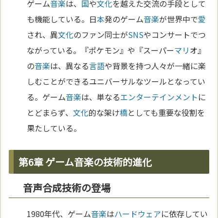
ゲーム
音楽
は、
国
や
文化
を越えた交流の手段として
も機能している。日
本
発のゲーム
音楽
が世界中で
愛
され、異
文化
のファン同士が
SNS
やコンサートでつ
ながっている。『ポケモン』や『スーパー
マリ
オ』
の
音楽
は、異なる
言語
や背景を持つ人々が一緒に楽
しむことができるユニバーサルなツールとなってい
る。ゲーム
音楽
は、単なる
エンターテインメント
に
とどまらず、
文化
的な架け
橋
としても重要な役割を
果たしている。
第6章 ゲーム音楽の技術的進化
音声合成技術の登場
1980年代、ゲーム
音楽
は
ハードウェア
に依存してい