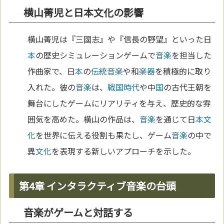
横山菁児と日本文化の影響
横山菁児は『三國志』や『信長の野望』といった日
本
の歴史シミュレーションゲームで
音楽
を担当した
作曲家で、日
本
の
伝統
音楽
や和
楽器
を積極的に取り
入れた。彼の
音楽
は、
戦国時代
や中
国
の古代王朝を
舞台にしたゲームにリアリティを与え、歴史的な雰
囲気を高めた。横山の作品は、
音楽
を通じて日
本
文
化
を世界に伝える役割も果たし、ゲーム
音楽
の中で
異
文化
を表現する新しいアプローチを示した。
第4章 インタラクティブ音楽の台頭
音楽がゲームと対話する