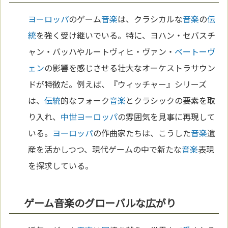
ヨーロッパ
のゲーム
音楽
は、クラシカルな
音楽
の
伝
統
を強く受け継いでいる。特に、ヨハン・セバスチ
ャン・バッハやルートヴィヒ・ヴァン・
ベートーヴ
ェン
の影響を感じさせる壮大なオーケストラサウン
ドが特徴だ。例えば、『ウィッチャー』シリーズ
は、
伝統
的なフォーク
音楽
とクラシックの要素を取
り入れ、
中世
ヨーロッパ
の雰囲気を見事に再現して
いる。
ヨーロッパ
の作曲家たちは、こうした
音楽
遺
産を活かしつつ、現代ゲームの中で新たな
音楽
表現
を探求している。
ゲーム音楽のグローバルな広がり