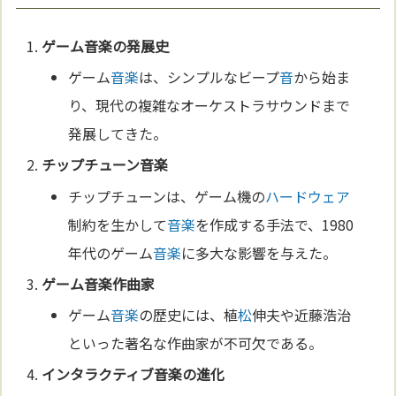
ゲーム
音楽
の発展史
ゲーム
音楽
は、シンプルなビープ
音
から始ま
り、現代の複雑なオーケストラサウンドまで
発展してきた。
チップチューン
音楽
チップチューンは、ゲーム機の
ハードウェア
制約を生かして
音楽
を作成する手法で、1980
年代のゲーム
音楽
に多大な影響を与えた。
ゲーム
音楽
作曲家
ゲーム
音楽
の歴史には、植
松
伸夫や近藤浩治
といった著名な作曲家が不可欠である。
インタラクティブ
音楽
の
進化