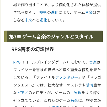
場で作り出すことで、より個別化された体験が提供
されるだろう。
技術
の
進化
により、ゲーム
音楽
はさ
らなる
未来
へと
進化
していく。
第7章 ゲーム音楽のジャンルとスタイル
RPG音楽の幻想世界
RPG
（ロールプレイングゲーム）において、
音楽
は
プレイヤーを冒険の世界へと導く重要な役割を果た
している。『ファイナル
ファンタジー
』や『ドラゴ
ンクエスト』では、壮大なオーケストラや
感情
豊か
な
ピアノ
のメロディが、ゲームの
世界観
をより深く
引き立てている。これらのゲーム
音楽
は、物語の進