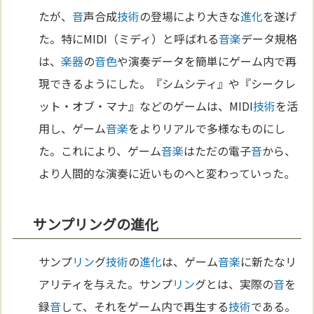
たが、
音
声合成
技術
の登場により大きな
進化
を遂げ
た。特にMIDI（ミディ）と呼ばれる
音楽
データ規格
は、
楽器
の
音
色
や演奏データを簡単にゲーム内で再
現できるようにした。『シムシティ』や『シークレ
ット・オブ・マナ』などのゲームは、MIDI
技術
を活
用し、ゲーム
音楽
をよりリアルで多様なものにし
た。これにより、ゲーム
音楽
はただの電子
音
から、
より人間的な演奏に近いものへと変わっていった。
サンプリングの進化
サンプ
リン
グ
技術
の
進化
は、ゲーム
音楽
に新たなリ
アリティを与えた。サンプ
リン
グとは、実際の
音
を
録
音
して、それをゲーム内で再生する
技術
である。