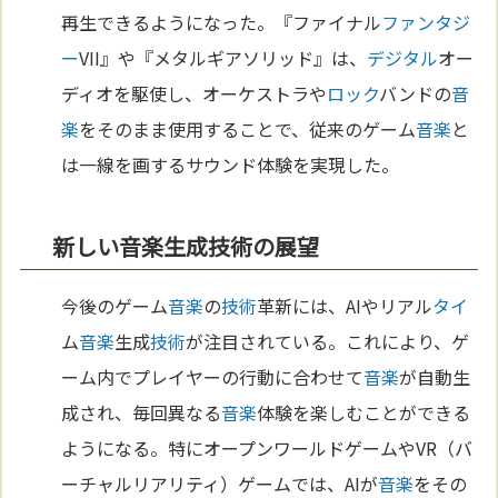
再生できるようになった。『ファイナル
ファンタジ
ー
VII』や『メタルギアソリッド』は、
デジタル
オー
ディオを駆使し、オーケストラや
ロック
バンドの
音
楽
をそのまま使用することで、従来のゲーム
音楽
と
は一線を画するサウンド体験を実現した。
新しい音楽生成技術の展望
今後のゲーム
音楽
の
技術
革新には、AIやリアル
タイ
ム
音楽
生成
技術
が注目されている。これにより、ゲ
ーム内でプレイヤーの行動に合わせて
音楽
が自動生
成され、毎回異なる
音楽
体験を楽しむことができる
ようになる。特にオープンワールドゲームやVR（バ
ーチャルリアリティ）ゲームでは、AIが
音楽
をその