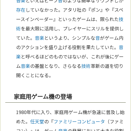
音楽
といえばビープ
音
のような簡単なサウンドしか
存在
していなかった。アタリ社の『ポン』や『スペ
ースインベーダー』といったゲームは、限られた
技
術
を最大限に活用し、プレイヤーにスリルを提供し
ていた。
音楽
というより、シンプルな
音
がゲーム内
のアクションを盛り上げる役割を果たしていた。
音
楽
と呼べるほどのものではないが、これが後にゲー
ム
音楽
の基盤となり、さらなる
技術
革新の道を切り
開くことになる。
家庭用ゲーム機の登場
1980年代に入り、家庭用ゲーム機が急速に普及し始
めた。
任天堂
の『
ファミリーコンピュータ
（ファミ
コン）』は、ゲーム
音楽
の発展において大きな役割