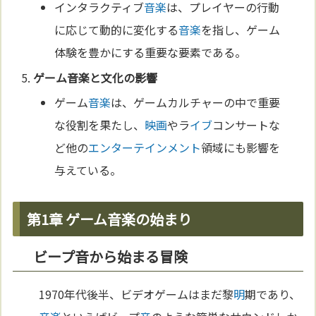
インタラクティブ
音楽
は、プレイヤーの行動
に応じて動的に変化する
音楽
を指し、ゲーム
体験を豊かにする重要な要素である。
ゲーム
音楽
と
文化
の影響
ゲーム
音楽
は、ゲームカルチャーの中で重要
な役割を果たし、
映画
やラ
イブ
コンサートな
ど他の
エンターテインメント
領域にも影響を
与えている。
第1章 ゲーム音楽の始まり
ビープ音から始まる冒険
1970年代後半、ビデオゲームはまだ黎
明
期であり、