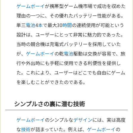
ゲームボーイ
が携帯型ゲーム機市場で成功を収めた
理由の一つに、その優れたバッテリー性能がある。
単三
電池
4
本
で最大30
時間
の連続使用が可能という
設計は、ユーザーにとって非常に魅力的であった。
当時の競合機は充電式バッテリーを採用していた
が、
ゲームボーイ
の乾
電池
駆動は交換が容易で、旅
行や外出時にも手軽に使用できる利便性を提供し
た。これにより、ユーザーはどこでも自由にゲーム
を楽しむことができたのである。
シンプルさの裏に潜む技術
ゲームボーイ
のシンプルな
デザイン
には、実は高度
な
技術
が詰まっていた。例えば、
ゲームボーイ
の