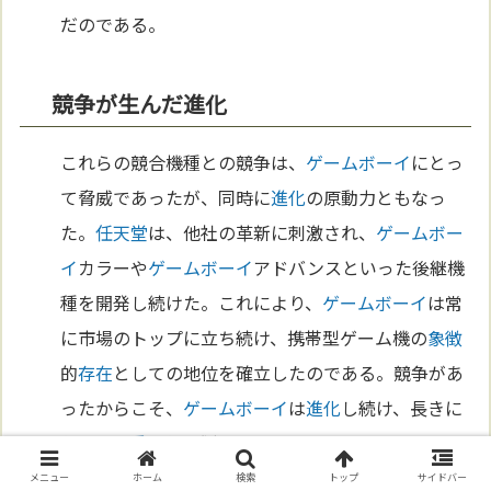
だのである。
競争が生んだ進化
これらの競合機種との競争は、
ゲームボーイ
にとっ
て脅威であったが、同時に
進化
の原動力ともなっ
た。
任天堂
は、他社の革新に刺激され、
ゲームボー
イ
カラーや
ゲームボーイ
アドバンスといった後継機
種を開発し続けた。これにより、
ゲームボーイ
は常
に市場のトップに立ち続け、携帯型ゲーム機の
象徴
的
存在
としての地位を確立したのである。競争があ
ったからこそ、
ゲームボーイ
は
進化
し続け、長きに
わたって
愛
される製品となったのである。
メニュー
ホーム
検索
トップ
サイドバー