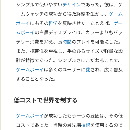
シンプルで使いやすい
デザイン
であった。彼は、ゲ
ームウォッチの成功から得た経験を生かし、
ゲーム
ボーイ
にもその
哲学
を反映させた。たとえば、
ゲー
ムボーイ
の白黒ディスプレイは、カラーよりもバッ
テリー消費を抑え、長
時間
のプレイを可能にした。
また、携帯性を重視し、手のひらサイズで軽量な設
計が特徴であった。シンプルさにこだわることで、
ゲームボーイ
は多くのユーザーに
愛
され、広く普及
することとなった。
低コストで世界を制する
ゲームボーイ
が成功したもう一つの要因は、その低
コストであった。当時の最先端
技術
を使用するので