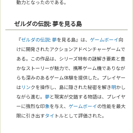
動力となったのである。
ゼルダの伝説: 夢を見る島
『
ゼルダの伝説
:
夢
を見る島』は、
ゲームボーイ
向
けに開発されたアクションアドベンチャーゲームで
ある。この作品は、シリーズ特有の謎解き要素と豊
かなストーリーが魅力で、携帯ゲーム機でありなが
らも深みのあるゲーム体験を提供した。プレイヤー
は
リン
クを操作し、島に隠された秘密を解き
明
かし
ながら進む。
夢
と現実が交錯する物語は、プレイヤ
ーに強烈な印
象
を与え、
ゲームボーイ
の性能を最大
限に引き出す
タイ
トルとして評価された。