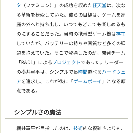
タ
（ファミコン）」の成功を収めた
任天堂
は、次な
る革新を模索していた。彼らの目標は、ゲームを家
庭の外へと持ち出し、いつでもどこでも楽しめるも
のにすることだった。当時の携帯型ゲーム機は
存在
していたが、バッテリーの持ちや画質など多くの課
題を抱えていた。そこで登場したのが、開発チーム
「R&D1」による
プロジェクト
であった。リーダー
の横井軍平は、シンプルで長
時間
遊べる
ハードウェ
ア
を追求し、これが後に「
ゲームボーイ
」となる原
点である。
シンプルさの魔法
横井軍平が目指したのは、
技術
的な複雑さよりも、