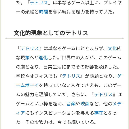
た。『
テトリス
』は単なるゲーム以上に、プレイヤ
ーの頭脳と
時間
を奪い続ける魔力を持っていた。
文化的現象としてのテトリス
『
テトリス
』は単なるゲームにとどまらず、
文化
的
な現
象
へと
進化
した。世界中の人々が、このゲーム
の虜となり、日常生活にまでその影響を及ぼした。
学校やオフィスでも『
テトリス
』が話題となり、
ゲ
ームボーイ
を持っていない人々でさえも、このゲー
ムの魅力を理解していた。さらに、『
テトリス
』は
ゲームという枠を超え、
音楽
や
映画
など、他の
メデ
ィア
にもインスピレーションを与える
存在
となっ
た。その影響力は、今でも続いている。