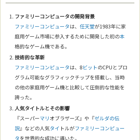
ファミリーコンピュータ
の開発背景
ファミリーコンピュータ
は、
任天堂
が1983年に家
庭用ゲーム市場に参入するために開発した初の
本
格的なゲーム機である。
技術
的な革新
ファミリーコンピュータ
は、8
ビット
のCPUとプロ
グラム可能なグラフィックチップを搭載し、当時
の他の家庭用ゲーム機と比較して圧倒的な性能を
誇った。
人気
タイ
トルとその影響
『スーパー
マリ
オブラザーズ』や『
ゼルダの伝
説
』などの人気
タイ
トルが
ファミリーコンピュー
タ
を世界的な成功に導いた。