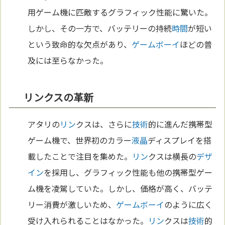
用ゲーム機に匹敵するグラフィック性能に驚いた。
しかし、その一方で、バッテリーの持続
時間
が短い
という致命的な欠点があり、
ゲームボーイ
ほどの普
及には至らなかった。
リンクスの革新
アタリの
リン
クスは、さらに
技術
的に進んだ携帯型
ゲーム機で、世界初のカラー
液晶
ディスプレイを搭
載したことで注目を集めた。
リン
クスは横長の
デザ
イン
を採用し、グラフィック性能も他の携帯型ゲー
ム機を凌駕していた。しかし、価格が高く、バッテ
リー消費が激しいため、
ゲームボーイ
のように広く
受け入れられることはなかった。
リン
クスは
技術
的