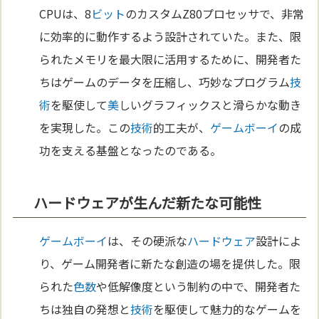
CPUは、8
ビット
のカスタムZ80プロセッサで、非常
に効率的に動作するよう設計されていた。また、限
られたメモリを最大限に活用するために、開発者た
ちはゲームのデータを圧縮し、巧妙なプログラム
技
術
を駆使して
美
しいグラフィックスと滑らかな動き
を実現した。この
技術
的工夫が、
ゲームボーイ
の成
功を支える基盤となったのである。
ハードウェアが生んだ新たな可能性
ゲームボーイ
は、その硬派な
ハードウェア
設計によ
り、ゲーム開発者に新たな創造の場を提供した。限
られた
色
数
や低解像度という制約の中で、開発者た
ちは独自の発想と
技術
を駆使して魅力的なゲームを