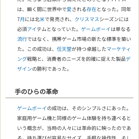
は、瞬く間に世界中で
愛
される
存在
となった。同年
7
月
には北
米
で発売され、
クリスマス
シーズンには
必須
アイ
テムとなっていた。
ゲームボーイ
は単なる
流行
ではなく、携帯ゲーム市場の新たな標準を築い
た。この成功は、
任天堂
が持つ卓越した
マーケティ
ング
戦略と、消費者のニーズを的確に捉えた製品
デ
ザイン
の勝利であった。
手のひらの革命
ゲームボーイ
の成功は、そのシンプルさにあった。
家庭用ゲーム機と同様のゲーム体験を持ち運べると
いう概念が、当時の人々には革命的に映ったのであ
る。持ち運びが容易なサイズ、手軽な操作性、そし