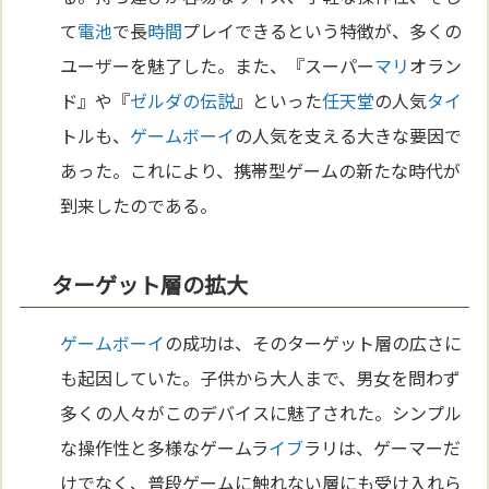
て
電池
で長
時間
プレイできるという特徴が、多くの
ユーザーを魅了した。また、『スーパー
マリ
オラン
ド』や『
ゼルダの伝説
』といった
任天堂
の人気
タイ
トルも、
ゲームボーイ
の人気を支える大きな要因で
あった。これにより、携帯型ゲームの新たな時代が
到来したのである。
ターゲット層の拡大
ゲームボーイ
の成功は、そのターゲット層の広さに
も起因していた。子供から大人まで、男女を問わず
多くの人々がこのデバイスに魅了された。シンプル
な操作性と多様なゲームラ
イブ
ラリは、ゲーマーだ
けでなく、普段ゲームに触れない層にも受け入れら