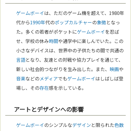
ゲームボーイ
は、ただのゲーム機を超えて、1980年
代から
1990年
代の
ポップカルチャー
の
象徴
となっ
た。多くの若者がポケットに
ゲームボーイ
を忍ば
せ、学校の休み
時間
や通学中に楽しんでいた。この
小さなデバイスは、世界中の子供たちの間で共通の
言語
となり、友達との対戦や協力プレイを通じて、
新しい社会的つながりを生み出した。また、
映画
や
音楽
などの
メディア
でも
ゲームボーイ
はしばしば登
場し、その
存在
感を示している。
アートとデザインへの影響
ゲームボーイ
のシンプルな
デザイン
と限られた
色
数