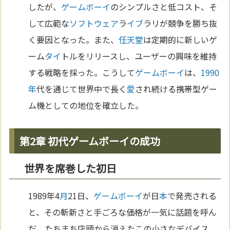
したが、
ゲームボーイ
のシンプルさと低コスト、そ
して広範な
ソフトウェア
ラ
イブ
ラリが競争を勝ち抜
く要因となった。また、
任天堂
は定期的に新しいゲ
ーム
タイ
トルをリリースし、ユーザーの興味を維持
する戦略を採った。こうして
ゲームボーイ
は、
1990
年
代を通じて世界中で長く
愛
され続ける携帯型ゲー
ム機としての地位を確立した。
第2章 初代ゲームボーイの成功
世界を席巻した初日
1989年4
月
21日、
ゲームボーイ
が日
本
で発売される
と、その斬新さと手ごろな価格が一気に話題を呼ん
だ。たちまち店頭から消えたこの小さなデバイス