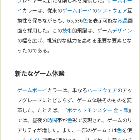
プレイヤーに新たな楽しみを提供した。
ゲームボー
イ
カラーは、従来の
ゲームボーイ
の
ソフトウェア
互
換性を保ちながらも、65,536
色
を表示可能な
液晶
画
面を採用した。この
技術
的飛躍は、ゲーム
デザイン
の幅を広げ、視覚的な魅力を高める重要な要素とな
ったのである。
新たなゲーム体験
ゲームボーイ
カラーは、単なる
ハードウェア
のアッ
プグレードにとどまらず、ゲーム体験そのものを変
革した。たとえば、『
ポケットモンスター
金
・
銀
』
では、昼夜の
時間
帯が
色
彩で表現され、ゲームのリ
アリティが増した。また、一部のゲームでは
色
を使