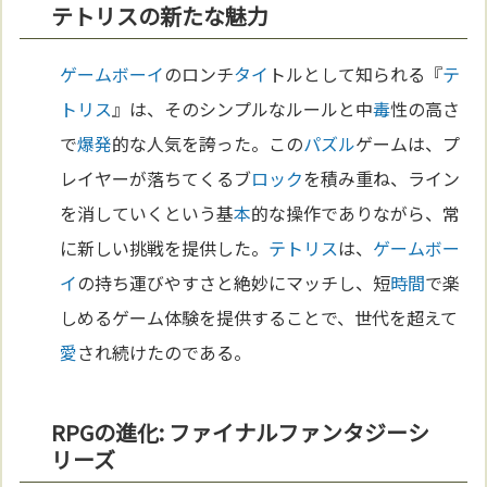
テトリスの新たな魅力
ゲームボーイ
のロンチ
タイ
トルとして知られる『
テ
トリス
』は、そのシンプルなルールと中
毒
性の高さ
で
爆発
的な人気を誇った。この
パズル
ゲームは、プ
レイヤーが落ちてくるブ
ロック
を積み重ね、ライン
を消していくという基
本
的な操作でありながら、常
に新しい挑戦を提供した。
テトリス
は、
ゲームボー
イ
の持ち運びやすさと絶妙にマッチし、短
時間
で楽
しめるゲーム体験を提供することで、世代を超えて
愛
され続けたのである。
RPGの進化: ファイナルファンタジーシ
リーズ