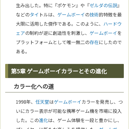
生み出した。特に『ポケモン』や『
ゼルダの伝説
』
などの
タイ
トルは、
ゲームボーイ
の
技術
的特徴を最
大限に活用した傑作である。このように、
ハードウ
ェア
の制約が逆に創造性を刺激し、
ゲームボーイ
を
プラットフォームとして唯一無二の
存在
にしたので
ある。
第5章 ゲームボーイカラーとその進化
カラー化への道
1998年、
任天堂
は
ゲームボーイ
カラーを発売し、つ
いにカラー表示が可能な携帯ゲーム機を市場に投入
した。この
進化
は、ゲーム体験を一段と豊かにし、