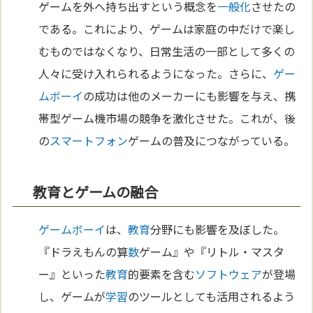
ゲームを外へ持ち出すという概念を
一般化
させたの
である。これにより、ゲームは家庭の中だけで楽し
むものではなくなり、日常生活の一部として多くの
人々に受け入れられるようになった。さらに、
ゲー
ムボーイ
の成功は他のメーカーにも影響を与え、携
帯型ゲーム機市場の競争を激化させた。これが、後
の
スマートフォン
ゲームの普及につながっている。
教育とゲームの融合
ゲームボーイ
は、
教育
分野にも影響を及ぼした。
『ドラえもんの算
数
ゲーム』や『リトル・マスタ
ー』といった
教育
的要素を含む
ソフトウェア
が登場
し、ゲームが
学習
のツールとしても活用されるよう