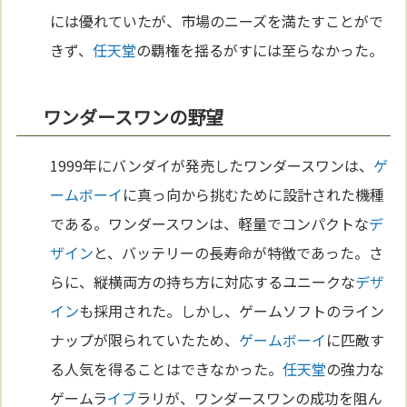
には優れていたが、市場のニーズを満たすことがで
きず、
任天堂
の覇権を揺るがすには至らなかった。
ワンダースワンの野望
1999年にバンダイが発売したワンダースワンは、
ゲ
ームボーイ
に真っ向から挑むために設計された機種
である。ワンダースワンは、軽量でコンパクトな
デ
ザイン
と、バッテリーの長寿命が特徴であった。さ
らに、縦横両方の持ち方に対応するユニークな
デザ
イン
も採用された。しかし、ゲームソフトのライン
ナップが限られていたため、
ゲームボーイ
に匹敵す
る人気を得ることはできなかった。
任天堂
の強力な
ゲームラ
イブ
ラリが、ワンダースワンの成功を阻ん