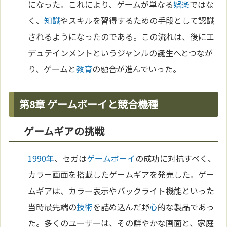
になった。これにより、ゲームが単なる
娯楽
ではな
く、
知識
やスキルを習得するための手段として認識
されるようになったのである。この流れは、後にエ
デュテインメントというジャンルの誕生へとつなが
り、ゲームと
教育
の融合が進んでいった。
第8章 ゲームボーイと競合機種
ゲームギアの挑戦
1990年
、セガは
ゲームボーイ
の成功に対抗すべく、
カラー画面を搭載したゲームギアを発売した。ゲー
ムギアは、カラー表示やバックライト機能といった
当時最先端の
技術
を詰め込んだ野
心
的な製品であっ
た。多くのユーザーは、その鮮やかな画面と、家庭