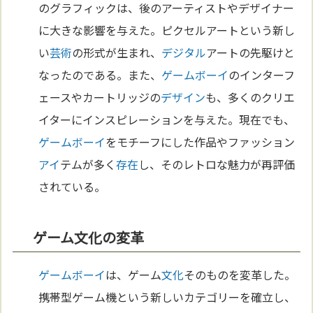
のグラフィックは、後のアーティストやデザイナー
に大きな影響を与えた。ピクセルアートという新し
い
芸術
の形式が生まれ、
デジタル
アートの先駆けと
なったのである。また、
ゲームボーイ
のインターフ
ェースやカートリッジの
デザイン
も、多くのクリエ
イターにインスピレーションを与えた。現在でも、
ゲームボーイ
をモチーフにした作品やファッション
アイ
テムが多く
存在
し、そのレトロな魅力が再評価
されている。
ゲーム文化の変革
ゲームボーイ
は、ゲーム
文化
そのものを変革した。
携帯型ゲーム機という新しいカテゴリーを確立し、