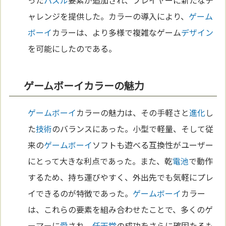
った
パズル
要素が追加され、プレイヤーに新たなチ
ャレンジを提供した。カラーの導入により、
ゲーム
ボーイ
カラーは、より多様で複雑なゲーム
デザイン
を可能にしたのである。
ゲームボーイカラーの魅力
ゲームボーイ
カラーの魅力は、その手軽さと
進化
し
た
技術
のバランスにあった。小型で軽量、そして従
来の
ゲームボーイ
ソフトも遊べる互換性がユーザー
にとって大きな利点であった。また、乾
電池
で動作
するため、持ち運びやすく、外出先でも気軽にプレ
イできるのが特徴であった。
ゲームボーイ
カラー
は、これらの要素を組み合わせたことで、多くのゲ
ーマーに
愛
され、
任天堂
の成功をさらに確固たるも