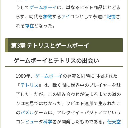
うして
ゲームボーイ
は、単なるヒット商品にとどま
らず、時代を
象徴
する
アイ
コンとして永遠に
記憶
さ
れる
存在
となった。
第3章 テトリスとゲームボーイ
ゲームボーイとテトリスの出会い
1989年、
ゲームボーイ
の発売と同時に同梱された
『
テトリス
』は、瞬く間に世界中のプレイヤーを魅
了した。だが、この組み合わせが決まるまでの道の
りは容易ではなかった。ソビエト連邦で生まれたこ
の
パズル
ゲームは、アレクセイ・パジトノフという
コン
ピュー
タ
科学
者が開発したものである。
任天堂