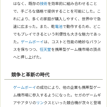
はなく、既存の
技術
を効率的に組み合わせること
で、手ごろな価格で提供することを可能にした。こ
れにより、多くの家庭が購入しやすく、世界中で急
速に広まった。また、乾
電池
で動作するため、どこ
でもプレイできるという利便性も大きな魅力であっ
た。
ゲームボーイ
は、コストと性能の絶妙なバラン
スを保ちつつ、
任天堂
を携帯型ゲーム機市場の頂点
へと押し上げた。
競争と革新の時代
ゲームボーイ
の成功により、他の企業も携帯型ゲー
ム機市場に参入するようになった。セガのゲームギ
アやアタリの
リン
クスといった競合機が次々と登場