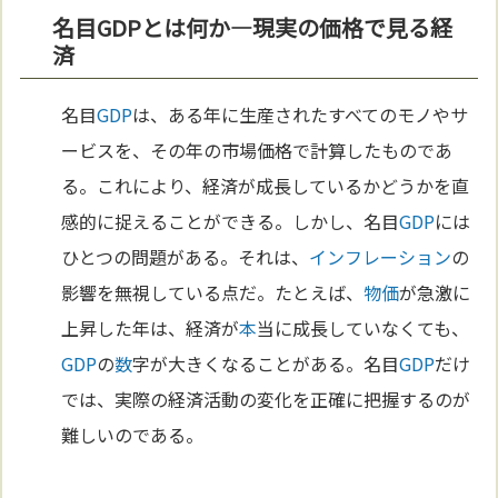
名目GDPとは何か—現実の価格で見る経
済
名目
GDP
は、ある年に生産されたすべてのモノやサ
ービスを、その年の市場価格で計算したものであ
る。これにより、経済が成長しているかどうかを直
感的に捉えることができる。しかし、名目
GDP
には
ひとつの問題がある。それは、
インフレーション
の
影響を無視している点だ。たとえば、
物価
が急激に
上昇した年は、経済が
本
当に成長していなくても、
GDP
の
数
字が大きくなることがある。名目
GDP
だけ
では、実際の経済活動の変化を正確に把握するのが
難しいのである。