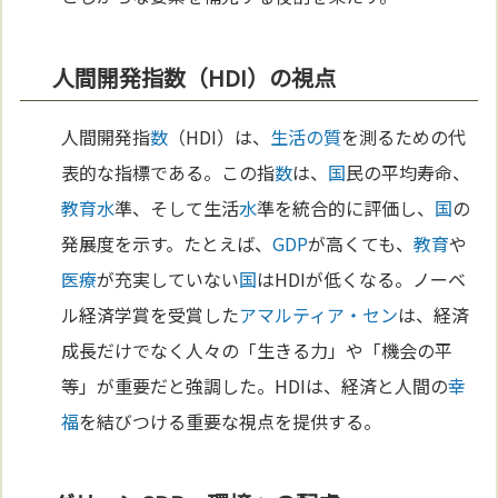
人間開発指数（HDI）の視点
人間開発指
数
（HDI）は、
生活の質
を測るための代
表的な指標である。この指
数
は、
国
民の平均寿命、
教育
水
準、そして生活
水
準を統合的に評価し、
国
の
発展度を示す。たとえば、
GDP
が高くても、
教育
や
医療
が充実していない
国
はHDIが低くなる。ノーベ
ル経済学賞を受賞した
アマルティア・セン
は、経済
成長だけでなく人々の「生きる力」や「機会の平
等」が重要だと強調した。HDIは、経済と人間の
幸
福
を結びつける重要な視点を提供する。