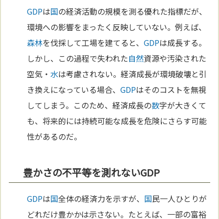
GDP
は
国
の経済活動の規模を測る優れた指標だが、
環境への影響をまったく反映していない。例えば、
森林
を伐採して工場を建てると、
GDP
は成長する。
しかし、この過程で失われた
自然
資源や汚染された
空気・
水
は考慮されない。経済成長が環境破壊と引
き換えになっている場合、
GDP
はそのコストを無視
してしまう。このため、経済成長の
数
字が大きくて
も、将来的には持続可能な成長を危険にさらす可能
性があるのだ。
豊かさの不平等を測れないGDP
GDP
は
国
全体の経済力を示すが、
国
民一人ひとりが
どれだけ豊かかは示さない。たとえば、一部の富裕