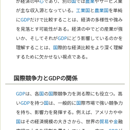
が経済の中
心
であり、別の
国
では
農業
やサービス業
が主な収入源となっている。
工業
国
と
農業
国
を単純
に
GDP
だけで比較することは、経済の多様性や強み
を見落とす可能性がある。経済の中でどの産業が強
いか、そしてそれが
GDP
にどう影響しているのかを
理解することは、
国
際的な経済比較をより深く理解
するために欠かせない視点である。
国際競争力とGDPの関係
GDP
は、各
国
の
国
際競争力を測る際にも役立つ。高
い
GDP
を持つ
国
は、一般的に
国
際市場で強い競争力
を持ち、影響力を発揮する。例えば、アメリカや中
国
はその経済規模の大きさから、世界の
貿易
や
金
融