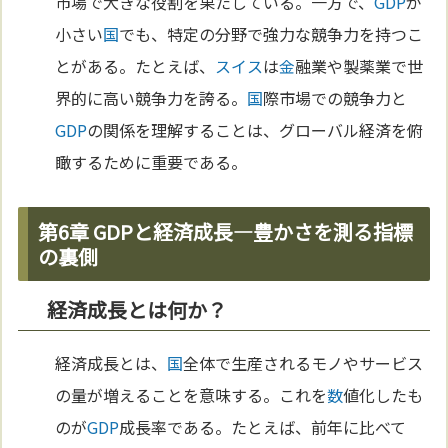
市場で大きな役割を果たしている。一方で、
GDP
が
小さい
国
でも、特定の分野で強力な競争力を持つこ
とがある。たとえば、
スイス
は
金
融業や製薬業で世
界的に高い競争力を誇る。
国
際市場での競争力と
GDP
の関係を理解することは、グローバル経済を俯
瞰するために重要である。
第6章 GDPと経済成長—豊かさを測る指標
の裏側
経済成長とは何か？
経済成長とは、
国
全体で生産されるモノやサービス
の量が増えることを意味する。これを
数
値化したも
のが
GDP
成長率である。たとえば、前年に比べて