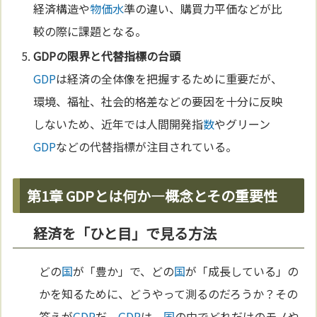
経済構造や
物価
水
準の違い、購買力平価などが比
較の際に課題となる。
GDP
の限界と代替指標の台頭
GDP
は経済の全体像を把握するために重要だが、
環境、福祉、社会的格差などの要因を十分に反映
しないため、近年では人間開発指
数
やグリーン
GDP
などの代替指標が注目されている。
第1章 GDPとは何か—概念とその重要性
経済を「ひと目」で見る方法
どの
国
が「豊か」で、どの
国
が「成長している」の
かを知るために、どうやって測るのだろうか？その
答えが
GDP
だ。
GDP
は、
国
の中でどれだけのモノや