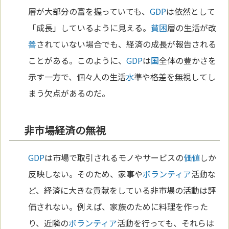
層が大部分の富を握っていても、
GDP
は依然として
「成長」しているように見える。
貧困
層の生活が改
善
されていない場合でも、経済の成長が報告される
ことがある。このように、
GDP
は
国
全体の豊かさを
示す一方で、個々人の生活
水
準や格差を無視してし
まう欠点があるのだ。
非市場経済の無視
GDP
は市場で取引されるモノやサービスの
価値
しか
反映しない。そのため、家事や
ボランティア
活動な
ど、経済に大きな貢献をしている非市場の活動は評
価されない。例えば、家族のために料理を作った
り、近隣の
ボランティア
活動を行っても、それらは