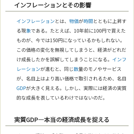
インフレーションとその影響
インフレーション
とは、
物価
が
時間
とともに上昇す
る現
象
である。たとえば、10年前に100円で買えた
ものが、今では150円になっているかもしれない。
この価格の変化を無視してしまうと、経済がどれだ
け成長したかを誤解してしまうことになる。
インフ
レーション
が進むと、同じ
数
量のモノやサービス
が、名目上はより高い価格で取引されるため、名目
GDP
が大きく見える。しかし、実際には経済の実質
的な成長を表しているわけではないのだ。
実質GDP—本当の経済成長を捉える