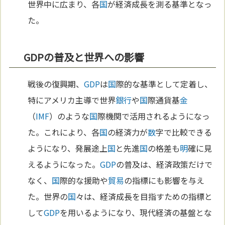
世界中に広まり、各
国
が経済成長を測る基準となっ
た。
GDPの普及と世界への影響
戦後の復興期、
GDP
は
国
際的な基準として定着し、
特にアメリカ主導で世界
銀行
や
国
際通貨基
金
（
IMF
）のような
国
際機関で活用されるようになっ
た。これにより、各
国
の経済力が
数
字で比較できる
ようになり、発展途上
国
と先進
国
の格差も
明
確に見
えるようになった。
GDP
の普及は、経済政策だけで
なく、
国
際的な援助や
貿易
の指標にも影響を与え
た。世界の
国
々は、経済成長を目指すための指標と
して
GDP
を用いるようになり、現代経済の基盤とな