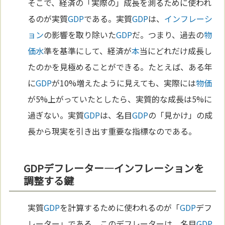
そこで、経済の「実際の」成長を測るために使われ
るのが実質
GDP
である。実質
GDP
は、
インフレーシ
ョン
の影響を取り除いた
GDP
だ。つまり、過去の
物
価
水
準を基準にして、経済が
本
当にどれだけ成長し
たのかを見極めることができる。たとえば、ある年
に
GDP
が10%増えたように見えても、実際には
物価
が5%上がっていたとしたら、実質的な成長は5%に
過ぎない。実質
GDP
は、名目
GDP
の「見かけ」の成
長から現実を引き出す重要な指標なのである。
GDPデフレーター—インフレーションを
調整する鍵
実質
GDP
を計算するために使われるのが「
GDP
デフ
レーター」である。このデフレーターは、名目
GDP