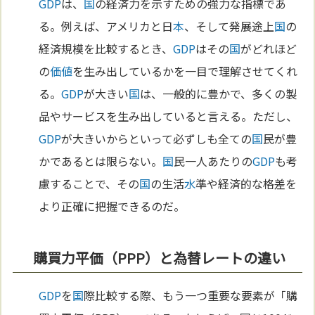
GDP
は、
国
の経済力を示すための強力な指標であ
る。例えば、アメリカと日
本
、そして発展途上
国
の
経済規模を比較するとき、
GDP
はその
国
がどれほど
の
価値
を生み出しているかを一目で理解させてくれ
る。
GDP
が大きい
国
は、一般的に豊かで、多くの製
品やサービスを生み出していると言える。ただし、
GDP
が大きいからといって必ずしも全ての
国
民が豊
かであるとは限らない。
国
民一人あたりの
GDP
も考
慮することで、その
国
の生活
水
準や経済的な格差を
より正確に把握できるのだ。
購買力平価（PPP）と為替レートの違い
GDP
を
国
際比較する際、もう一つ重要な要素が「購