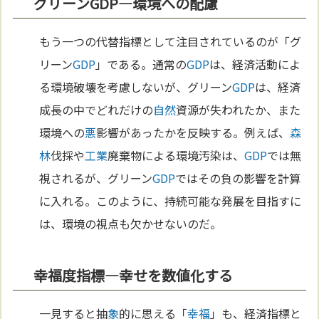
グリーンGDP—環境への配慮
もう一つの代替指標として注目されているのが「グ
リーン
GDP
」である。通常の
GDP
は、経済活動によ
る環境破壊を考慮しないが、グリーン
GDP
は、経済
成長の中でどれだけの
自然
資源が失われたか、また
環境への
悪
影響があったかを反映する。例えば、
森
林
伐採や
工業
廃棄物による環境汚染は、
GDP
では無
視されるが、グリーン
GDP
ではその負の影響を計算
に入れる。このように、持続可能な発展を目指すに
は、環境の視点も欠かせないのだ。
幸福度指標—幸せを数値化する
一見すると抽
象
的に思える「
幸福
」も、経済指標と