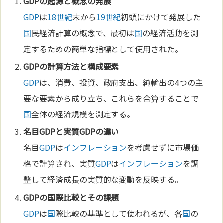
GDP
の起源と概念の発展
GDP
は
18世紀
末から
19世紀
初頭にかけて発展した
国
民経済計算の概念で、最初は
国
の経済活動を測
定するための簡単な指標として使用された。
GDP
の計算方法と構成要素
GDP
は、消費、投資、政府支出、純輸出の4つの主
要な要素から成り立ち、これらを合算することで
国
全体の経済規模を測定する。
名目
GDP
と実質
GDP
の違い
名目
GDP
は
インフレーション
を考慮せずに市場価
格で計算され、実質
GDP
は
インフレーション
を調
整して経済成長の実質的な変動を反映する。
GDP
の
国
際比較とその課題
GDP
は
国
際比較の基準として使われるが、各
国
の