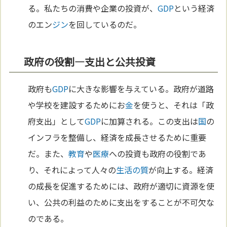
る。私たちの消費や企業の投資が、
GDP
という経済
のエン
ジン
を回しているのだ。
政府の役割—支出と公共投資
政府も
GDP
に大きな影響を与えている。政府が道路
や学校を建設するためにお
金
を使うと、それは「政
府支出」として
GDP
に加算される。この支出は
国
の
インフラを整備し、経済を成長させるために重要
だ。また、
教育
や
医療
への投資も政府の役割であ
り、それによって人々の
生活の質
が向上する。経済
の成長を促進するためには、政府が適切に資源を使
い、公共の利益のために支出をすることが不可欠な
のである。