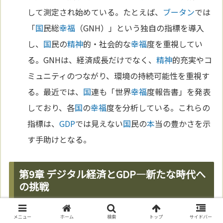
して測定され始めている。たとえば、
ブータン
では
「
国
民総
幸福
（GNH）」という独自の指標を導入
し、
国
民の
精神
的・社会的な
幸福
度を重視してい
る。GNHは、経済成長だけでなく、
精神
的充実やコ
ミュニティのつながり、環境の持続可能性を重視す
る。最近では、
国
連も「世界
幸福
度報告書」を発表
しており、各
国
の
幸福
度を分析している。これらの
指標は、
GDP
では見えない
国
民の
本
当の豊かさを示
す手助けとなる。
第9章 デジタル経済とGDP—新たな時代へ
の挑戦
無形資産とGDPのギャップ
メニュー
ホーム
検索
トップ
サイドバー