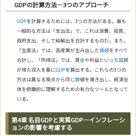
GDPの計算方法—3つのアプローチ
GDP
を計算するためには、3つの方法がある。最も
一般的な方法は「支出法」で、これは消費、投資、
政府支出、そして純輸出を合計するものだ。また、
「生産法」では、各産業が生み出した
価値
をすべて
合計し、「所得法」では、賃
金
や利益といった
国
民
が得た収入を基に
GDP
を算出する。これらの3つの
方法は異なる視点から同じ
数
値を導き出し、経済全
体を俯瞰的に理解するための有力なツールとなって
いる。
第4章 名目GDPと実質GDP—インフレーシ
ョンの影響を考慮する