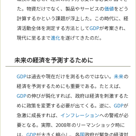
た。物資だけでなく、製品やサービスの
価値
をどう
計算するかという課題が浮上した。この時代に、経
済活動全体を測定する方法として
GDP
が考案され、
現代に至るまで
進化
を遂げてきたのだ。
未来の経済を予測するために
GDP
は過去や現在だけを測るものではない。
未来
の
経済を予測するためにも重要である。たとえば、
GDP
の伸びが鈍化すれば、政府は経済を刺激するた
めに政策を変更する必要が出てくる。逆に、
GDP
が
急激に成長すれば、
インフレーション
への警戒が必
要となる。実際、2008年のリーマンショック時に
は、
GDP
が大きく縮小し、各
国
政府が緊急の経済対