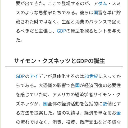
要が出てきた。ここで登場するのが、ア
ダム
・スミ
スのような思想家たちである。彼らは
国
富を単に貯
蔵された財ではなく、生産と消費のバランスで捉え
るべきだと主張し、
GDP
の原型を探るヒントを与え
た。
サイモン・クズネッツとGDPの誕生
GDP
の
アイ
デアが具体化するのは
20世紀
に入ってか
らである。大恐慌の影響で各
国
が経済回復の必要性
を感じていた時、アメリカの経済学者サイモン・ク
ズネッツが、
国
全体の経済活動を包括的に
数
値化す
る方法を提案した。彼の功績は、経済を単なるお
金
の流れではなく、消費、投資、政府支出など多様な