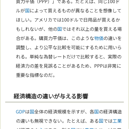
買力平価（PPP）」である。たとえば、同じ100ド
ルが
国
によって買えるものが異なることを想像して
ほしい。アメリカでは100ドルで日用品が買えるか
もしれないが、他の
国
ではそれ以上の量を買える場
合がある。購買力平価は、このような
物価
の違いを
調整し、より公平な比較を可能にするために用いら
れる。単純な為替レートだけで比較すると、実際の
経済力の差を見誤ることがあるため、PPPは非常に
重要な指標なのだ。
経済構造の違いが与える影響
GDP
は
国
全体の経済規模を示すが、各
国
の経済構造
の違いも無視できない。たとえば、ある
国
では
工業