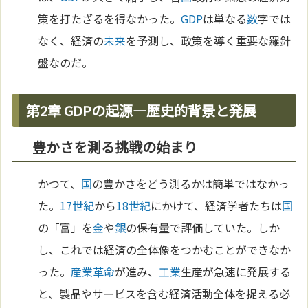
策を打たざるを得なかった。
GDP
は単なる
数
字では
なく、経済の
未来
を予測し、政策を導く重要な羅針
盤なのだ。
第2章 GDPの起源—歴史的背景と発展
豊かさを測る挑戦の始まり
かつて、
国
の豊かさをどう測るかは簡単ではなかっ
た。
17世紀
から
18世紀
にかけて、経済学者たちは
国
の「富」を
金
や
銀
の保有量で評価していた。しか
し、これでは経済の全体像をつかむことができなか
った。
産業革命
が進み、
工業
生産が急速に発展する
と、製品やサービスを含む経済活動全体を捉える必