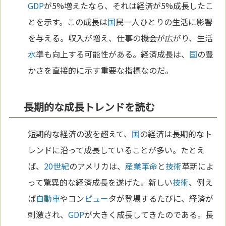
GDP
が5%増えたなら、それは経済が5%成長したこ
とを示す。この成長は
国
民一人ひとりの生活に影響
を与える。収入が増え、仕事の機会が広がり、生活
水
準も向上する可能性がある。経済成長は、
国
の豊
かさを直接的に示す重要な指標なのだ。
長期的な成長トレンドを読む
短期的な経済の波を超えて、
国
の経済は長期的なト
レンドに沿って成長していることが多い。たとえ
ば、
20世紀
のアメリカは、
産業革命
と
技術
革新によ
って驚異的な経済成長を遂げた。新しい
技術
、例え
ば
自動車
やコン
ピュー
タが登場するたびに、経済が
刺激され、
GDP
が大きく成長してきたのである。長