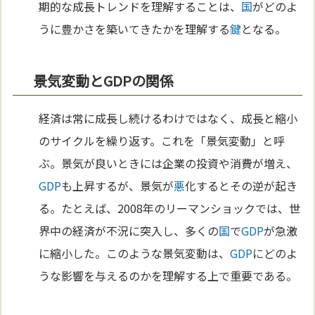
期的な成長トレンドを理解することは、
国
がどのよ
うに豊かさを築いてきたかを理解する
鍵
となる。
景気変動とGDPの関係
経済は常に成長し続けるわけではなく、成長と縮小
のサイクルを繰り返す。これを「景気変動」と呼
ぶ。景気が良いときには企業の投資や消費が増え、
GDP
も上昇するが、景気が
悪
化するとその逆が起き
る。たとえば、2008年のリーマンショックでは、世
界中の経済が不況に突入し、多くの
国
で
GDP
が急激
に縮小した。このような景気変動は、
GDP
にどのよ
うな影響を与えるのかを理解する上で重要である。