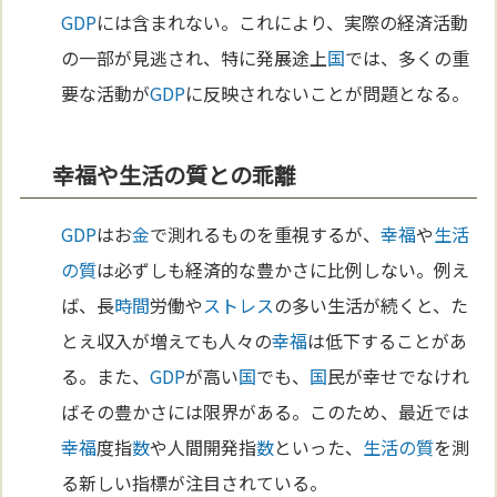
GDP
には含まれない。これにより、実際の経済活動
の一部が見逃され、特に発展途上
国
では、多くの重
要な活動が
GDP
に反映されないことが問題となる。
幸福や生活の質との乖離
GDP
はお
金
で測れるものを重視するが、
幸福
や
生活
の質
は必ずしも経済的な豊かさに比例しない。例え
ば、長
時間
労働や
ストレス
の多い生活が続くと、た
とえ収入が増えても人々の
幸福
は低下することがあ
る。また、
GDP
が高い
国
でも、
国
民が幸せでなけれ
ばその豊かさには限界がある。このため、最近では
幸福
度指
数
や人間開発指
数
といった、
生活の質
を測
る新しい指標が注目されている。