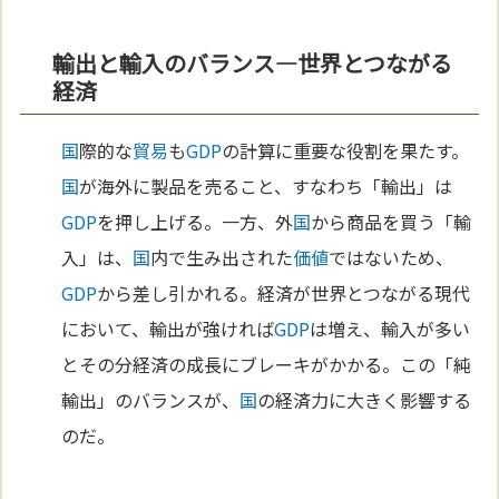
輸出と輸入のバランス—世界とつながる
経済
国
際的な
貿易
も
GDP
の計算に重要な役割を果たす。
国
が海外に製品を売ること、すなわち「輸出」は
GDP
を押し上げる。一方、外
国
から商品を買う「輸
入」は、
国
内で生み出された
価値
ではないため、
GDP
から差し引かれる。経済が世界とつながる現代
において、輸出が強ければ
GDP
は増え、輸入が多い
とその分経済の成長にブレーキがかかる。この「純
輸出」のバランスが、
国
の経済力に大きく影響する
のだ。