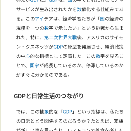
サービスが生み出されたかを
数
値化する仕組みであ
る。この
アイ
デアは、経済学者たちが「
国
の経済の
規模を一つの
数
字で示したい」という挑戦から生ま
れた。特に、
第二次世界大戦
後、アメリカのサイモ
ン・クズネッツが
GDP
の原型を発展させ、経済政策
の中
心
的な指標として定着した。この
数
字を見るこ
とで、
国家
が成長しているのか、停滞しているのか
がすぐに分かるのである。
GDPと日常生活のつながり
では、この抽
象
的な「
GDP
」という指標は、私たち
の日常とどう関係するのだろうか？たとえば、家族
が新しい車を買ったり、レストランで外食を楽しん