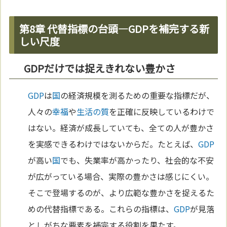
第8章 代替指標の台頭—GDPを補完する新
しい尺度
GDPだけでは捉えきれない豊かさ
GDP
は
国
の経済規模を測るための重要な指標だが、
人々の
幸福
や
生活の質
を正確に反映しているわけで
はない。経済が成長していても、全ての人が豊かさ
を実感できるわけではないからだ。たとえば、
GDP
が高い
国
でも、失業率が高かったり、社会的な不安
が広がっている場合、実際の豊かさは感じにくい。
そこで登場するのが、より広範な豊かさを捉えるた
めの代替指標である。これらの指標は、
GDP
が見落
としがちな要素を補完する役割を果たす。