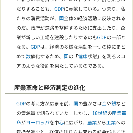
だりすることも、
GDP
に貢献している。つまり、私
たちの消費活動が、
国
全体の経済活動に反映される
のだ。政府が道路を整備するために支出したり、企
業が新しい工場を建設したりするのも
GDP
の一部と
なる。
GDP
は、経済の多様な活動を一つの枠にまと
めて
数
値化するため、
国
の「
健康
状態」を測るスコ
アのような役割を果たしているのである。
産業革命と経済測定の進化
GDP
の考え方が広まる前、
国
の豊かさは
金
や
銀
など
の資源量で測られていた。しかし、
18世紀
の
産業革
命
が
ヨーロッパ
を中
心
に広がり、
農業
から
工業
への
転換が進むと、経済の測り方も変わる必要が出てき