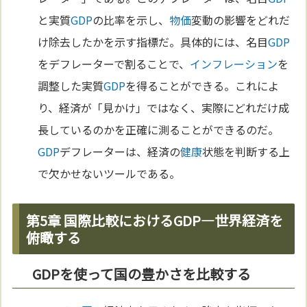
と実質
GDP
の比率を示し、
物価
変動の影響をどれだ
け除去したかを示す指標だ。具体的には、名目
GDP
をデフレーターで割ることで、
インフレーション
を
調整した実質
GDP
を得ることができる。これによ
り、経済が「見かけ」ではなく、実際にどれだけ成
長しているのかを正確に測ることができるのだ。
GDP
デフレーターは、経済の
健康
状態を判断する上
で欠かせないツールである。
第5章 国際比較におけるGDP—世界経済を
俯瞰する
GDPを使って国の豊かさを比較する