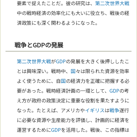
要素で捉えたことだ。彼の研究は、
第二次世界大戦
中の戦時経済の効率化にも大いに役立ち、戦後の経
済政策にも深く関わるようになった。
戦争とGDPの発展
第二次世界大戦
が
GDP
の発展を大きく後押ししたこ
とは興味深い。戦時中、
国
々は限られた資源を効率
よく使うために、自
国
の経済力を正確に把握する必
要があった。戦時経済計画の一環として、
GDP
の考
え方が政府の政策決定に重要な役割を果たすように
なった。たとえば、アメリカや
イギリス
は
戦争
遂行
に必要な資源や生産能力を評価し、計画的に経済を
運営するために
GDP
を活用した。戦後、この指標は