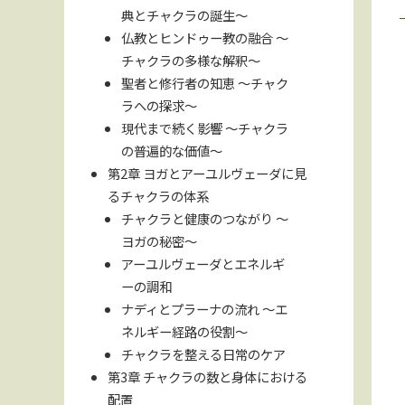
典とチャクラの誕生〜
仏教とヒンドゥー教の融合 〜
チャクラの多様な解釈〜
聖者と修行者の知恵 〜チャク
ラへの探求〜
現代まで続く影響 〜チャクラ
の普遍的な価値〜
第2章 ヨガとアーユルヴェーダに見
るチャクラの体系
チャクラと健康のつながり 〜
ヨガの秘密〜
アーユルヴェーダとエネルギ
ーの調和
ナディとプラーナの流れ 〜エ
ネルギー経路の役割〜
チャクラを整える日常のケア
第3章 チャクラの数と身体における
配置