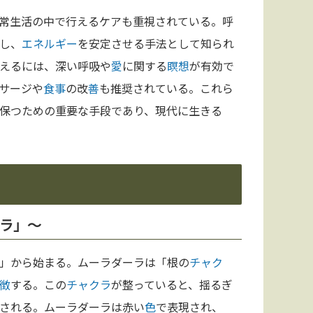
常生活の中で行えるケアも重視されている。呼
し、
エネルギー
を安定させる手法として知られ
えるには、深い呼吸や
愛
に関する
瞑想
が有効で
サージや
食事
の改
善
も推奨されている。これら
保つための重要な手段であり、現代に生きる
ーラ」〜
」から始まる。ムーラダーラは「根の
チャク
徴
する。この
チャクラ
が整っていると、揺るぎ
される。ムーラダーラは赤い
色
で表現され、