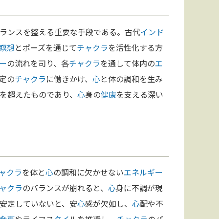
ランスを整える重要な手段である。古代
インド
瞑想
とポーズを通じて
チャクラ
を活性化する方
ー
の流れを司り、各
チャクラ
を通して体内の
エ
定の
チャクラ
に働きかけ、
心
と体の調和を生み
を超えたものであり、
心
身の
健康
を支える深い
ャクラ
を体と
心
の調和に欠かせない
エネルギー
ャクラ
のバランスが崩れると、
心
身に不調が現
安定していないと、安
心
感が欠如し、
心
配や不