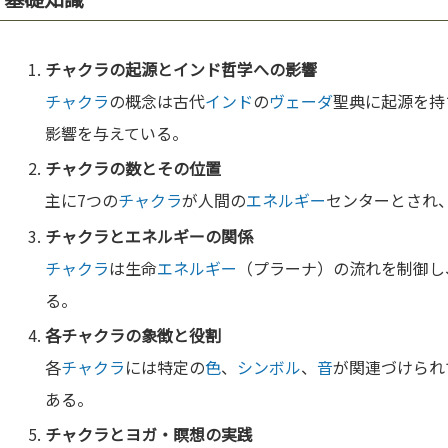
チャクラ
の起源と
インド
哲学
への影響
チャクラ
の概念は古代
インド
の
ヴェーダ
聖典に起源を持
影響を与えている。
チャクラ
の
数
とその位置
主に7つの
チャクラ
が人間の
エネルギー
センターとされ
チャクラ
と
エネルギー
の関係
チャクラ
は生命
エネルギー
（プラーナ）の流れを制御し
る。
各
チャクラ
の
象徴
と役割
各
チャクラ
には特定の
色
、
シンボル
、
音
が関連づけられ
ある。
チャクラ
とヨガ・
瞑想
の実践