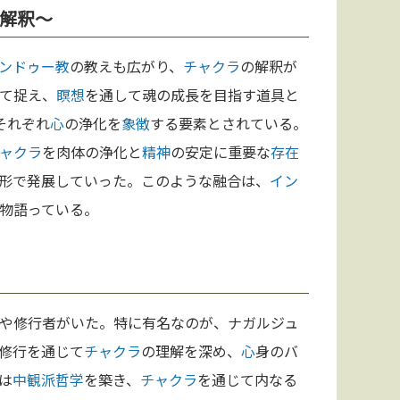
な解釈〜
ンドゥー教
の教えも広がり、
チャクラ
の解釈が
て捉え、
瞑想
を通して魂の成長を目指す道具と
それぞれ
心
の浄化を
象徴
する要素とされている。
ャクラ
を肉体の浄化と
精神
の安定に重要な
存在
形で発展していった。このような融合は、
イン
物語っている。
や修行者がいた。特に有名なのが、ナガルジュ
修行を通じて
チャクラ
の理解を深め、
心
身のバ
は
中観派
哲学
を築き、
チャクラ
を通じて内なる