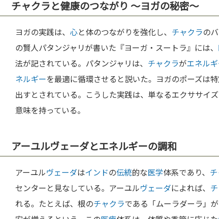
チャクラと健康のつながり 〜ヨガの秘密〜
ヨガの実践は、
心
と体のつながりを強化し、
チャクラ
のバ
の賢人パタンジャリが書いた『ヨーガ・スートラ』には、
法が記されている。パタンジャリは、
チャクラ
が
エネルギ
ネルギー
を最適に循環させると説いた。ヨガのポーズは特
出すとされている。こうした実践は、単なるエクササイズ
意味を持っている。
アーユルヴェーダとエネルギーの調和
アーユル
ヴェーダ
は
インド
の
伝統
的な
医学
体系であり、
チ
センターと見なしている。アーユル
ヴェーダ
によれば、
チ
れる。たとえば、根の
チャクラ
である「ムーラダーラ」が