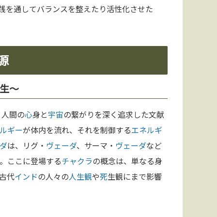
践を通してバランスを整えたり活性化させた
源
誕生〜
、人間の
心
身と
宇宙
の繋がりを深く追求した文献
ルギー
が体内を流れ、それを制御する
エネルギ
ダ
は、リグ・
ヴェーダ
、サーマ・
ヴェーダ
など
。ここに登場する
チャクラ
の概念は、単なる身
古代
インド
の人々の
人生観
や
死
生観にまで影響