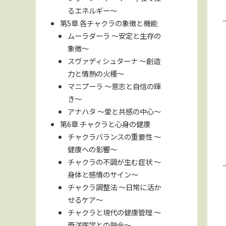
るエネルギー〜
第5章 各チャクラの象徴と機能
ムーラダーラ 〜安定と生存の
象徴〜
スヴァディシュターナ 〜創造
力と情熱の火種〜
マニプーラ 〜意志と自信の輝
き〜
アナハタ 〜愛と共感の中心〜
第6章 チャクラと心身の健康
チャクラバランスの重要性 〜
健康への影響〜
チャクラの不調が生む症状 〜
身体と感情のサイン〜
チャクラ調整法 〜日常に活か
せるケア〜
チャクラと現代の健康管理 〜
西洋医学との融合〜