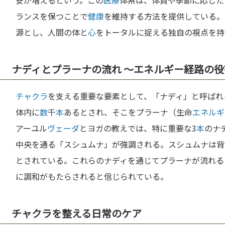
安が増えるという。この
医療
体系は、体質や季節に応じた
ランスを保つことで
健康
を維持する方法を提供している。
源とし、人間の体と
心
をトータルに捉える独自の視点を持
ナディとプラーナの流れ 〜エネルギー経路の役
チャクラ
を支える重要な要素として、「ナディ」と呼ばれ
体内に
数
千
本
あるとされ、そこをプラーナ（生命
エネルギ
アーユル
ヴェーダ
とヨガの教えでは、特に重要な3
本
のナ
中央を通る「スシュムナ」が強調される。スシュムナは背
とされている。これらのナディを通じてプラーナが流れる
に調和がもたらされると信じられている。
チャクラを整える日常のケア