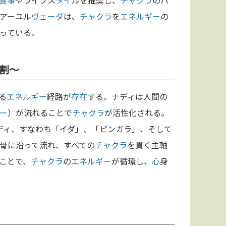
食事
やライフス
タイ
ルを推奨し、
チャクラ
のバ
アーユル
ヴェーダ
は、
チャクラ
を
エネルギー
の
っている。
割〜
る
エネルギー
経路が
存在
する。ナディは人間の
ー
）が流れることで
チャクラ
が活性化される。
ディ、すなわち「イダ」、「ピンガラ」、そして
骨に沿って流れ、すべての
チャクラ
を貫く主軸
ことで、
チャクラ
の
エネルギー
が循環し、
心
身