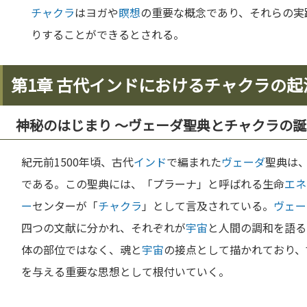
チャクラ
はヨガや
瞑想
の重要な概念であり、それらの実
りすることができるとされる。
第1章 古代インドにおけるチャクラの起
神秘のはじまり 〜ヴェーダ聖典とチャクラの
紀元前1500年頃、古代
インド
で編まれた
ヴェーダ
聖典は
である。この聖典には、「プラーナ」と呼ばれる生命
エネ
ー
センターが「
チャクラ
」として言及されている。
ヴェー
四つの文献に分かれ、それぞれが
宇宙
と人間の調和を語る
体の部位ではなく、魂と
宇宙
の接点として描かれており、
を与える重要な思想として根付いていく。