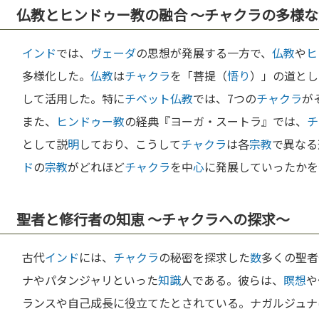
仏教とヒンドゥー教の融合 〜チャクラの多様
インド
では、
ヴェーダ
の思想が発展する一方で、
仏教
や
ヒ
多様化した。
仏教
は
チャクラ
を「菩提（
悟り
）」の道とし
して活用した。特に
チベット
仏教
では、7つの
チャクラ
が
また、
ヒンドゥー教
の経典『ヨーガ・スートラ』では、
チ
として説
明
しており、こうして
チャクラ
は各
宗教
で異なる
ド
の
宗教
がどれほど
チャクラ
を中
心
に発展していったかを
聖者と修行者の知恵 〜チャクラへの探求〜
古代
インド
には、
チャクラ
の秘密を探求した
数
多くの聖者
ナやパタンジャリといった
知識
人である。彼らは、
瞑想
や
ランスや自己成長に役立てたとされている。ナガルジュナ