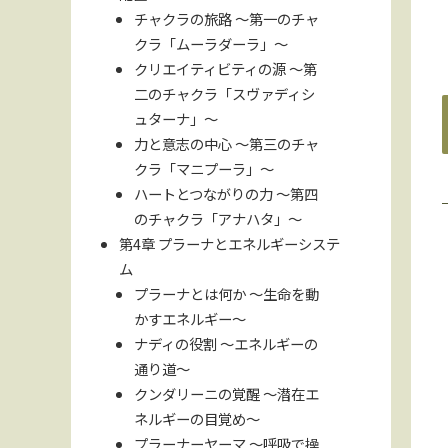
チャクラの旅路 〜第一のチャ
クラ「ムーラダーラ」〜
クリエイティビティの源 〜第
二のチャクラ「スヴァディシ
ュターナ」〜
力と意志の中心 〜第三のチャ
クラ「マニプーラ」〜
ハートとつながりの力 〜第四
のチャクラ「アナハタ」〜
第4章 プラーナとエネルギーシステ
ム
プラーナとは何か 〜生命を動
かすエネルギー〜
ナディの役割 〜エネルギーの
通り道〜
クンダリーニの覚醒 〜潜在エ
ネルギーの目覚め〜
プラーナーヤーマ 〜呼吸で操