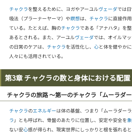
チャクラ
を整えるために、ヨガやアーユル
ヴェーダ
では日
吸法（プラーナーヤーマ）や
瞑想
は、
チャクラ
に直接作用
ている。たとえば、胸の
チャクラ
である「アナハタ」を整
あるとされる。また、アーユル
ヴェーダ
では、オイルマッ
の日常のケアは、
チャクラ
を活性化し、
心
と体を健やかに
人々にも活用されている。
第3章 チャクラの数と身体における配置
チャクラの旅路 〜第一のチャクラ「ムーラダ
チャクラ
の
エネルギー
は体の基盤、つまり「ムーラダーラ
ラ
」とも呼ばれ、骨盤のあたりに位置し、安定や安全を
象
ない安
心
感が得られ、現実世界にしっかりと根を張れると