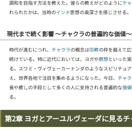
調和を目指す方法を教えた。彼らの教えがどのように
チャ
れられたかは、当時の
インド
思想の奥深さを感じさせる。
現代まで続く影響 〜チャクラの普遍的な価値〜
時代が進むにつれ、
チャクラ
の概念は
宗教
の枠を越えて広
続けている。特に近代においては、ヨガや
瞑想
といった実
る。スワミ・ヴィヴェーカーナンダのようなスピリチュア
え、世界各地で注目を集めるようになった。今日、
チャク
長や癒しの手段として多くの人に支持される普遍的な
価値
る。
第2章 ヨガとアーユルヴェーダに見る