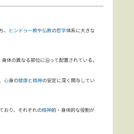
ち、
ヒンドゥー教
や
仏教
の
哲学
体系に大きな
、身体の異なる部位に沿って配置されている。
、
心
身の
健康
と
精神
の安定に深く関与してい
ており、それぞれの
精神
的・身体的な役割が