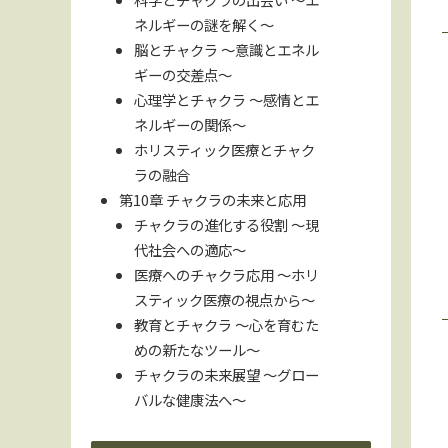
ネルギーの謎を解く〜
脳とチャクラ 〜意識とエネル
ギーの交差点〜
心理学とチャクラ 〜感情とエ
ネルギーの関係〜
ホリスティック医療とチャク
ラの融合
第10章 チャクラの未来と応用
チャクラの進化する役割 〜現
代社会への適応〜
医療へのチャクラ応用 〜ホリ
スティック医療の視点から〜
教育とチャクラ 〜心を育むた
めの新たなツール〜
チャクラの未来展望 〜グロー
バルな健康法へ〜