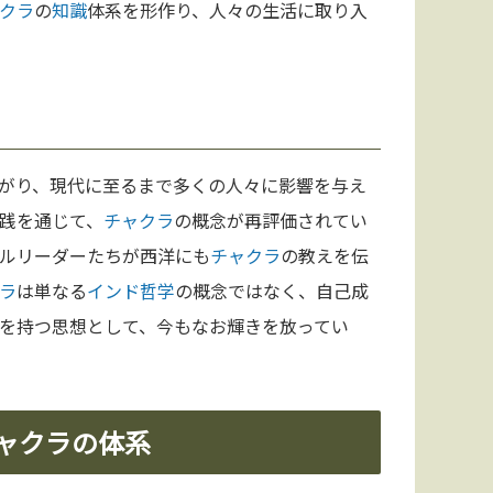
クラ
の
知識
体系を形作り、人々の生活に取り入
がり、現代に至るまで多くの人々に影響を与え
践を通じて、
チャクラ
の概念が再評価されてい
ルリーダーたちが西洋にも
チャクラ
の教えを伝
ラ
は単なる
インド
哲学
の概念ではなく、自己成
を持つ思想として、今もなお輝きを放ってい
チャクラの体系