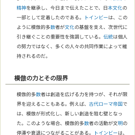
精神
を継承し、今日まで伝えたことで、日
本
文化
の
一部として定着したのである。
トインビー
は、この
ように模倣的多
数
者が
文化
の基盤を支え、次世代に
引き継ぐことの重要性を強調している。
伝統
は個人
の努力ではなく、多くの人々の共同作業によって維
持されるのだ。
模倣の力とその限界
模倣的多
数
者は創造を広げる力を持つが、それが限
界を迎えることもある。例えば、
古代ローマ
帝国
で
は、模倣が形式化し、新しい創造を阻む壁となっ
た。このような場合、模倣的多
数
者の活動が文
明
の
停滞や衰退につながることがある。
トインビー
は、