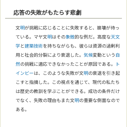
応答の失敗がもたらす悲劇
文
明
が挑戦に応じることに失敗すると、崩壊が待っ
ている。マヤ文
明
はその
象徴
的な例だ。高度な
天文
学
と
建築
技術
を持ちながらも、彼らは資源の過剰利
用と社会的分裂により衰退した。
気候
変動という
自
然
の挑戦に適応できなかったことが原因である。
ト
インビー
は、このような失敗が文
明
の衰退を引き起
こすと指摘した。この視点を通じて、現代の私たち
は歴史の教訓を学ぶことができる。成功の条件だけ
でなく、失敗の理由もまた文
明
の重要な側面なので
ある。