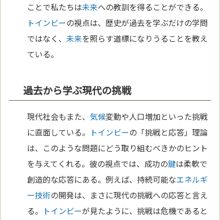
ことで私たちは
未来
への教訓を得ることができる。
トインビー
の視点は、歴史が過去を学ぶだけの学問
ではなく、
未来
を照らす道標になりうることを教え
ている。
過去から学ぶ現代の挑戦
現代社会もまた、
気候
変動や人口増加といった挑戦
に直面している。
トインビー
の「挑戦と応答」理論
は、このような問題にどう取り組むべきかのヒント
を与えてくれる。彼の視点では、成功の
鍵
は柔軟で
創造的な応答にある。例えば、持続可能な
エネルギ
ー
技術
の開発は、まさに現代の挑戦への応答と言え
る。
トインビー
が見たように、挑戦は危機であると