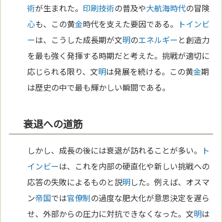
術
が生まれた。
印刷
技術
の普及や
大航海時代
の冒険
心
も、この黄
金
時代を支えた要因である。
トインビ
ー
は、こうした成長期が文
明
の
エネルギー
と創造力
を最も強く発揮する時期だと考えた。挑戦が適切に
応じられる限り、文
明
は発展を続ける。この黄
金
期
は歴史の中で最も輝かしい瞬間である。
衰退への道筋
しかし、成長の後には衰退が訪れることが多い。
ト
インビー
は、これを内部の硬直化や新しい挑戦への
応答の失敗によるものと説
明
した。例えば、オスマ
ン
帝国
では
官僚制
の過度な肥大化が意思決定を遅ら
せ、外部からの圧力に対抗できなくなった。文
明
は