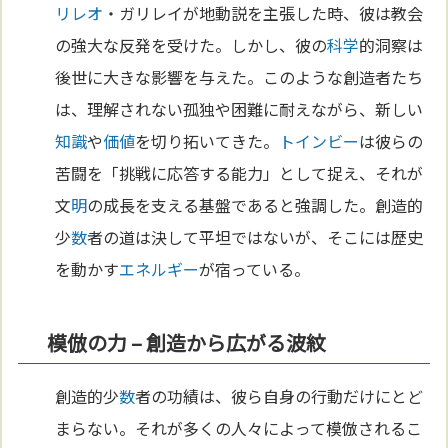
リレオ
・ガリレイが地動説を主張した時、彼は教会
の強大な反発を受けた。しかし、彼の
科学
的洞察は
後世に大きな影響を与えた。このような創造者たち
は、理解されない孤独や困難に耐えながら、新しい
知識
や
価値
を切り拓いてきた。
トインビー
は彼らの
苦闘を「挑戦に応答する能力」として捉え、それが
文
明
の成長を支える基盤であると強調した。創造的
少
数
者の道は決して平坦ではないが、そこには歴史
を動かす
エネルギー
が宿っている。
模倣の力 – 創造から広がる波紋
創造的少
数
者の功績は、彼ら自身の行動だけにとど
まらない。それが多くの人々によって模倣されるこ