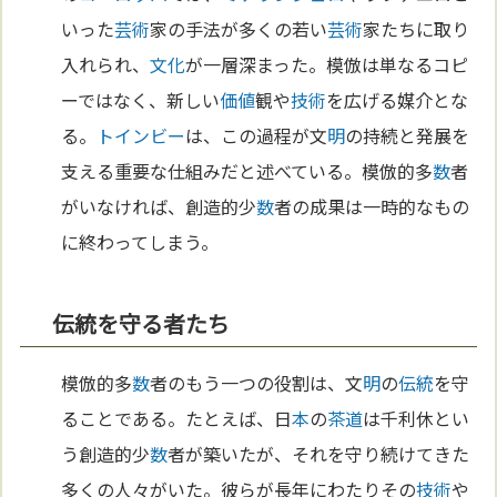
いった
芸術
家の手法が多くの若い
芸術
家たちに取り
入れられ、
文化
が一層深まった。模倣は単なるコピ
ーではなく、新しい
価値
観や
技術
を広げる媒介とな
る。
トインビー
は、この過程が文
明
の持続と発展を
支える重要な仕組みだと述べている。模倣的多
数
者
がいなければ、創造的少
数
者の成果は一時的なもの
に終わってしまう。
伝統を守る者たち
模倣的多
数
者のもう一つの役割は、文
明
の
伝統
を守
ることである。たとえば、日
本
の
茶道
は千利休とい
う創造的少
数
者が築いたが、それを守り続けてきた
多くの人々がいた。彼らが長年にわたりその
技術
や