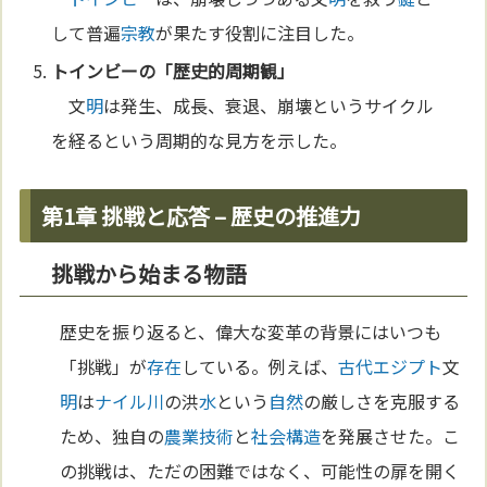
して普遍
宗教
が果たす役割に注目した。
トインビー
の「歴史的周期観」
文
明
は発生、成長、衰退、崩壊というサイクル
を経るという周期的な見方を示した。
第1章 挑戦と応答 – 歴史の推進力
挑戦から始まる物語
歴史を振り返ると、偉大な変革の背景にはいつも
「挑戦」が
存在
している。例えば、
古代エジプト
文
明
は
ナイル川
の洪
水
という
自然
の厳しさを克服する
ため、独自の
農業
技術
と
社会構造
を発展させた。こ
の挑戦は、ただの困難ではなく、可能性の扉を開く