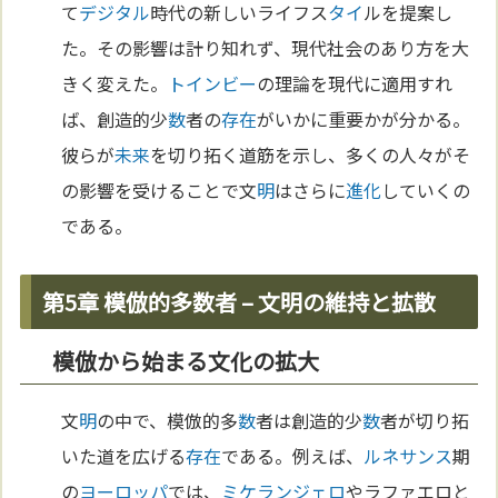
て
デジタル
時代の新しいライフス
タイ
ルを提案し
た。その影響は計り知れず、現代社会のあり方を大
きく変えた。
トインビー
の理論を現代に適用すれ
ば、創造的少
数
者の
存在
がいかに重要かが分かる。
彼らが
未来
を切り拓く道筋を示し、多くの人々がそ
の影響を受けることで文
明
はさらに
進化
していくの
である。
第5章 模倣的多数者 – 文明の維持と拡散
模倣から始まる文化の拡大
文
明
の中で、模倣的多
数
者は創造的少
数
者が切り拓
いた道を広げる
存在
である。例えば、
ルネサンス
期
の
ヨーロッパ
では、
ミケランジェロ
やラファエロと