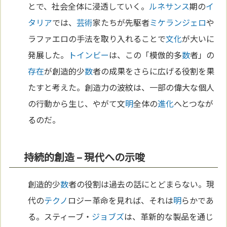
とで、社会全体に浸透していく。
ルネサンス
期の
イ
タリア
では、
芸術
家たちが先駆者
ミケランジェロ
や
ラファエロの手法を取り入れることで
文化
が大いに
発展した。
トインビー
は、この「模倣的多
数
者」の
存在
が創造的少
数
者の成果をさらに広げる役割を果
たすと考えた。創造力の波紋は、一部の偉大な個人
の行動から生じ、やがて文
明
全体の
進化
へとつなが
るのだ。
持続的創造 – 現代への示唆
創造的少
数
者の役割は過去の話にとどまらない。現
代の
テクノ
ロジー革命を見れば、それは
明
らかであ
る。スティーブ・
ジョブズ
は、革新的な製品を通じ