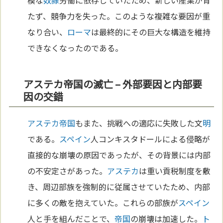
たず、競争力を失った。このような複雑な要因が重
なり合い、
ローマ
は最終的にその巨大な構造を維持
できなくなったのである。
アステカ帝国の滅亡 – 外部要因と内部要
因の交錯
アステカ
帝国
もまた、挑戦への適応に失敗した文
明
である。
スペイン
人コンキスタドールによる侵略が
直接的な崩壊の原因であったが、その背景には内部
の不安定さがあった。
アステカ
は重い貢税制度を敷
き、周辺部族を強制的に従属させていたため、内部
に多くの敵を抱えていた。これらの部族が
スペイン
人と手を組んだことで、
帝国
の崩壊は加速した。
ト