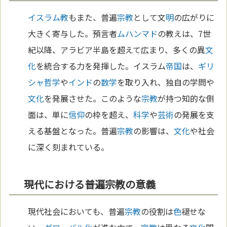
イスラム教
もまた、普遍
宗教
として文
明
の広がりに
大きく寄与した。預言者
ムハンマド
の教えは、7世
紀以降、アラビア半島を超えて広まり、多くの異
文
化
を統合する力を発揮した。イスラム
帝国
は、
ギリ
シャ
哲学
や
インド
の
数学
を取り入れ、独自の学問や
文化
を発展させた。このような
宗教
が持つ知的な側
面は、単に
信仰
の枠を超え、
科学
や
芸術
の発展を支
える基盤となった。普遍
宗教
の影響は、
文化
や社会
に深く刻まれている。
現代における普遍宗教の意義
現代社会においても、普遍
宗教
の役割は
色
褪せな