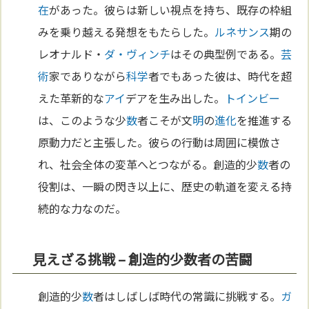
在
があった。彼らは新しい視点を持ち、既存の枠組
みを乗り越える発想をもたらした。
ルネサンス
期の
レオナルド・
ダ・ヴィンチ
はその典型例である。
芸
術
家でありながら
科学
者でもあった彼は、時代を超
えた革新的な
アイ
デアを生み出した。
トインビー
は、このような少
数
者こそが文
明
の
進化
を推進する
原動力だと主張した。彼らの行動は周囲に模倣さ
れ、社会全体の変革へとつながる。創造的少
数
者の
役割は、一瞬の閃き以上に、歴史の軌道を変える持
続的な力なのだ。
見えざる挑戦 – 創造的少数者の苦闘
創造的少
数
者はしばしば時代の常識に挑戦する。
ガ