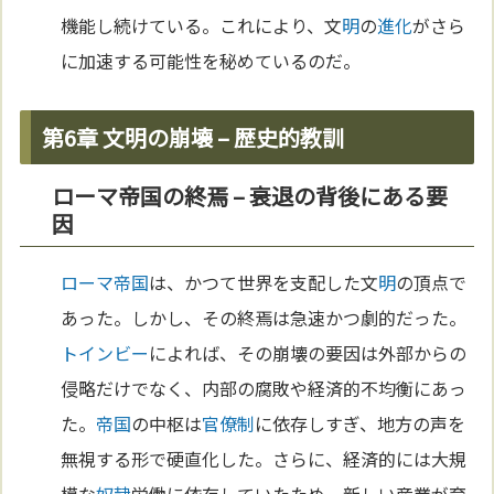
機能し続けている。これにより、文
明
の
進化
がさら
に加速する可能性を秘めているのだ。
第6章 文明の崩壊 – 歴史的教訓
ローマ帝国の終焉 – 衰退の背後にある要
因
ローマ
帝国
は、かつて世界を支配した文
明
の頂点で
あった。しかし、その終焉は急速かつ劇的だった。
トインビー
によれば、その崩壊の要因は外部からの
侵略だけでなく、内部の腐敗や経済的不均衡にあっ
た。
帝国
の中枢は
官僚制
に依存しすぎ、地方の声を
無視する形で硬直化した。さらに、経済的には大規
模な
奴隷
労働に依存していたため、新しい産業が育