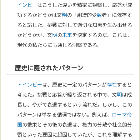
インビー
はこうした違いを精密に観察し、応答が成
功するかどうかは文
明
の「創造的少
数
者」に依存す
ると論じた。挑戦に対して適切な知恵を生み出せる
かどうかが、文
明
の
未来
を決定するのだ。これは、
現代の私たちにも通じる洞察である。
歴史に隠されたパターン
トインビー
は、歴史に一定のパターンが
存在
すると
考えた。挑戦と応答が繰り返される中で、文
明
は成
長し、やがて衰退するという流れだ。しかし、この
パターンは単なる循環ではない。例えば、
ローマ
帝
国
の繁栄とその後の衰退は、権力の分散や社会的分
裂といった要因に起因していたが、これを理解する