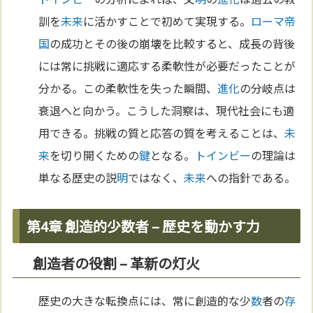
訓を
未来
に活かすことで初めて実現する。
ローマ
帝
国
の成功とその後の崩壊を比較すると、成長の背後
には常に挑戦に適応する柔軟性が必要だったことが
分かる。この柔軟性を失った瞬間、
進化
の分岐点は
衰退へと向かう。こうした洞察は、現代社会にも適
用できる。挑戦の質と応答の質を考えることは、
未
来
を切り開くための
鍵
となる。
トインビー
の理論は
単なる歴史の説
明
ではなく、
未来
への指針である。
第4章 創造的少数者 – 歴史を動かす力
創造者の役割 – 革新の灯火
歴史の大きな転換点には、常に創造的な少
数
者の
存