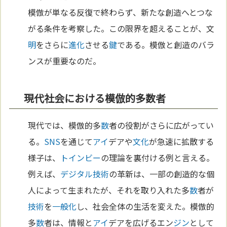
模倣が単なる反復で終わらず、新たな創造へとつな
がる条件を考察した。この限界を超えることが、文
明
をさらに
進化
させる
鍵
である。模倣と創造のバラ
ンスが重要なのだ。
現代社会における模倣的多数者
現代では、模倣的多
数
者の役割がさらに広がってい
る。
SNS
を通じて
アイ
デアや
文化
が急速に拡散する
様子は、
トインビー
の理論を裏付ける例と言える。
例えば、
デジタル
技術
の革新は、一部の創造的な個
人によって生まれたが、それを取り入れた多
数
者が
技術
を
一般化
し、社会全体の生活を変えた。模倣的
多
数
者は、情報と
アイ
デアを広げるエン
ジン
として