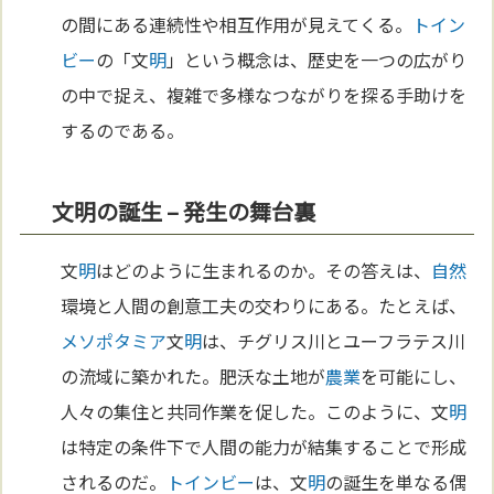
の間にある連続性や相互作用が見えてくる。
トイン
ビー
の「文
明
」という概念は、歴史を一つの広がり
の中で捉え、複雑で多様なつながりを探る手助けを
するのである。
文明の誕生 – 発生の舞台裏
文
明
はどのように生まれるのか。その答えは、
自然
環境と人間の創意工夫の交わりにある。たとえば、
メソポタミア
文
明
は、チグリス川とユーフラテス川
の流域に築かれた。肥沃な土地が
農業
を可能にし、
人々の集住と共同作業を促した。このように、文
明
は特定の条件下で人間の能力が結集することで形成
されるのだ。
トインビー
は、文
明
の誕生を単なる偶