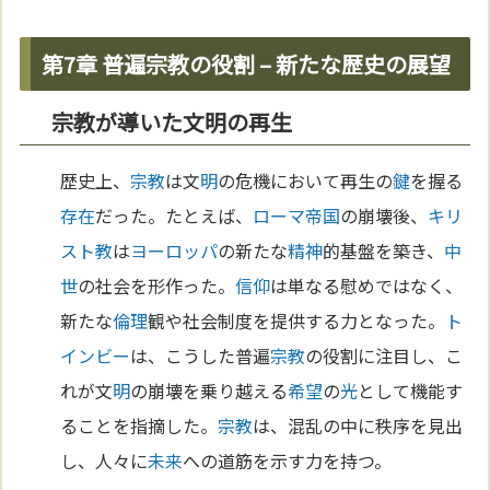
第7章 普遍宗教の役割 – 新たな歴史の展望
宗教が導いた文明の再生
歴史上、
宗教
は文
明
の危機において再生の
鍵
を握る
存在
だった。たとえば、
ローマ
帝国
の崩壊後、
キリ
スト教
は
ヨーロッパ
の新たな
精神
的基盤を築き、
中
世
の社会を形作った。
信仰
は単なる慰めではなく、
新たな
倫理
観や社会制度を提供する力となった。
ト
インビー
は、こうした普遍
宗教
の役割に注目し、こ
れが文
明
の崩壊を乗り越える
希望
の
光
として機能す
ることを指摘した。
宗教
は、混乱の中に秩序を見出
し、人々に
未来
への道筋を示す力を持つ。