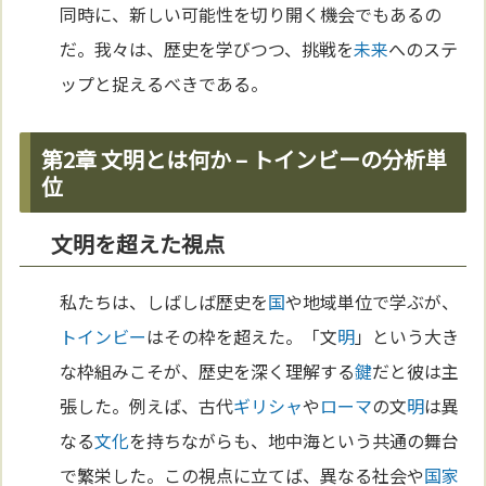
同時に、新しい可能性を切り開く機会でもあるの
だ。我々は、歴史を学びつつ、挑戦を
未来
へのステ
ップと捉えるべきである。
第2章 文明とは何か – トインビーの分析単
位
文明を超えた視点
私たちは、しばしば歴史を
国
や地域単位で学ぶが、
トインビー
はその枠を超えた。「文
明
」という大き
な枠組みこそが、歴史を深く理解する
鍵
だと彼は主
張した。例えば、古代
ギリシャ
や
ローマ
の文
明
は異
なる
文化
を持ちながらも、地中海という共通の舞台
で繁栄した。この視点に立てば、異なる社会や
国家