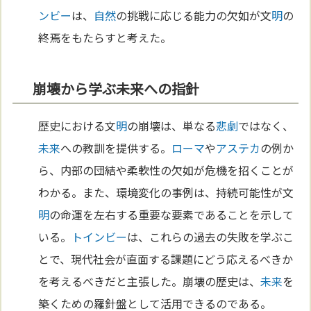
ンビー
は、
自然
の挑戦に応じる能力の欠如が文
明
の
終焉をもたらすと考えた。
崩壊から学ぶ未来への指針
歴史における文
明
の崩壊は、単なる
悲劇
ではなく、
未来
への教訓を提供する。
ローマ
や
アステカ
の例か
ら、内部の団結や柔軟性の欠如が危機を招くことが
わかる。また、環境変化の事例は、持続可能性が文
明
の命運を左右する重要な要素であることを示して
いる。
トインビー
は、これらの過去の失敗を学ぶこ
とで、現代社会が直面する課題にどう応えるべきか
を考えるべきだと主張した。崩壊の歴史は、
未来
を
築くための羅針盤として活用できるのである。