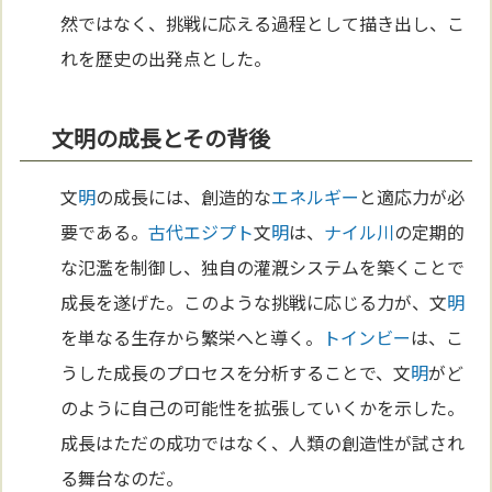
然ではなく、挑戦に応える過程として描き出し、こ
れを歴史の出発点とした。
文明の成長とその背後
文
明
の成長には、創造的な
エネルギー
と適応力が必
要である。
古代エジプト
文
明
は、
ナイル川
の定期的
な氾濫を制御し、独自の灌漑システムを築くことで
成長を遂げた。このような挑戦に応じる力が、文
明
を単なる生存から繁栄へと導く。
トインビー
は、こ
うした成長のプロセスを分析することで、文
明
がど
のように自己の可能性を拡張していくかを示した。
成長はただの成功ではなく、人類の創造性が試され
る舞台なのだ。