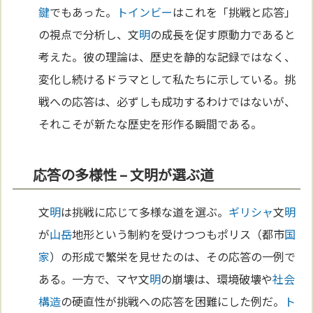
鍵
でもあった。
トインビー
はこれを「挑戦と応答」
の視点で分析し、文
明
の成長を促す原動力であると
考えた。彼の理論は、歴史を静的な記録ではなく、
変化し続けるドラマとして私たちに示している。挑
戦への応答は、必ずしも成功するわけではないが、
それこそが新たな歴史を形作る瞬間である。
応答の多様性 – 文明が選ぶ道
文
明
は挑戦に応じて多様な道を選ぶ。
ギリシャ
文
明
が
山岳
地形という制約を受けつつもポリス（都市
国
家
）の形成で繁栄を見せたのは、その応答の一例で
ある。一方で、マヤ文
明
の崩壊は、環境破壊や
社会
構造
の硬直性が挑戦への応答を困難にした例だ。
ト