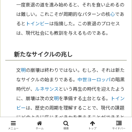
一度衰退の道を進み始めると、それを食い止めるの
は難しい。これこそが周期的なパターンの核
心
であ
ると
トインビー
は指摘した。この衰退のプロセス
は、現代社会にも教訓を与えるものである。
新たなサイクルの兆し
文
明
の崩壊は終わりではない。むしろ、それは新た
なサイクルの始まりである。
中世
ヨーロッパ
の暗黒
時代が、
ルネサンス
という再生の時代を迎えたよう
に、崩壊は次の文
明
を準備する土台となる。
トイン
ビー
は、歴史の周期を理解することで、現代の課題
にどのように応じるべきかを考えることができると
述べている。歴史はただの繰り返しではなく、挑戦
メニュー
ホーム
検索
トップ
サイドバー