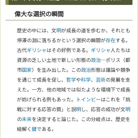
偉大な選択の瞬間
歴史の中には、文
明
が成長の道を歩むか、それとも
停滞の淵に落ちるかという選択の瞬間が
存在
する。
古代
ギリシャ
はその好例である。
ギリシャ
人たちは
資源の乏しい土地で新しい形態の
政治
—ポリス（都
市
国家
）を生み出した。この
政治
形態は議論や競争
を通じて成長を促し、
哲学
や
科学
、
芸術
の発展を支
えた。一方、他の地域では似たような環境下で成長
が妨げられる例もあった。
トインビー
はこれを「挑
戦に対する応答の質」と説
明
し、応答の成功が文
明
の
未来
を決定すると論じた。この分岐点は、歴史を
紐解く
鍵
である。