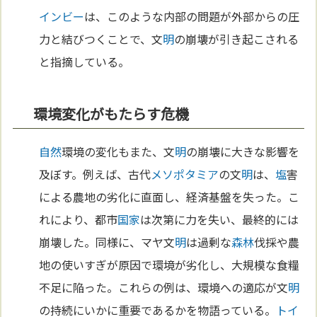
インビー
は、このような内部の問題が外部からの圧
力と結びつくことで、文
明
の崩壊が引き起こされる
と指摘している。
環境変化がもたらす危機
自然
環境の変化もまた、文
明
の崩壊に大きな影響を
及ぼす。例えば、古代
メソポタミア
の文
明
は、
塩
害
による農地の劣化に直面し、経済基盤を失った。こ
れにより、都市
国家
は次第に力を失い、最終的には
崩壊した。同様に、マヤ文
明
は過剰な
森林
伐採や農
地の使いすぎが原因で環境が劣化し、大規模な食糧
不足に陥った。これらの例は、環境への適応が文
明
の持続にいかに重要であるかを物語っている。
トイ