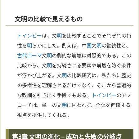
文明の比較で見えるもの
トインビー
は、文
明
を比較することでそれぞれの特
性を
明
らかにした。例えば、中
国
文
明
の継続性と、
古代ローマ
文
明
の劇的な崩壊は対照的である。この
比較から、文
明
を持続させる要素や崩壊を防ぐ条件
が浮かび上がる。文
明
の比較研究は、私たちに歴史
の多様性を理解させるだけでなく、そこから普遍的
な教訓を引き出す手段でもある。
トインビー
のアプ
ローチは、単一の文
明
に囚われず、全体を俯瞰する
視点を提供してくれる。
第3章 文明の進化 – 成功と失敗の分岐点