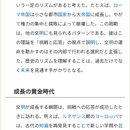
いう一定のリズムがあると考えた。たとえば、
ロー
マ
帝国
は小さな都市
国家
から大
帝国
に成長し、やが
て権力の集中と腐敗によって崩壊した。この周期
は、他の文
明
にも見られるパターンである。彼はこ
の理論を「挑戦と応答」の視点で説
明
し、文
明
の運
命を動かすのはその内部で行われる選択だと主張し
た。歴史のリズムを理解することは、過去だけでな
く
未来
を見通す手がかりとなる。
成長の黄金時代
文
明
が成長する瞬間は、挑戦への応答が成功したと
きに訪れる。例えば、
ルネサンス
期の
ヨーロッパ
で
は、古代の
知識
を再発見することで新しい学問や
芸