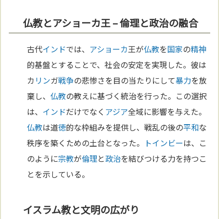
仏教とアショーカ王 – 倫理と政治の融合
古代
インド
では、
アショーカ
王が
仏教
を
国家
の
精神
的基盤とすることで、社会の安定を実現した。彼は
カ
リン
ガ
戦争
の悲惨さを目の当たりにして
暴力
を放
棄し、
仏教
の教えに基づく統治を行った。この選択
は、
インド
だけでなく
アジア
全域に影響を与えた。
仏教
は道
徳
的な枠組みを提供し、戦乱の後の
平和
な
秩序を築くための土台となった。
トインビー
は、こ
のように
宗教
が
倫理
と
政治
を結びつける力を持つこ
とを示している。
イスラム教と文明の広がり