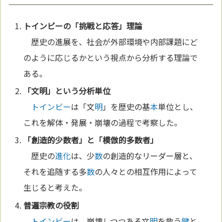
トインビー
の「挑戦と応答」理論
歴史の進展を、社会が外部環境や内部課題にど
のように応じるかという視点から分析する理論で
ある。
「文
明
」という分析単位
トインビー
は「文
明
」を歴史の基
本
単位とし、
これを解体・発展・崩壊の過程で考察した。
「創造的少
数
者」と「模倣的多
数
者」
歴史の
進化
は、少
数
の創造的なリーダー層と、
それを追随する多
数
の人々との相互作用によって
生じると考えた。
普遍
宗教
の役割
トインビー
は、崩壊しつつある文
明
を救う
鍵
と