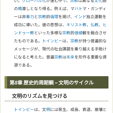
い。
グローバル化
が進む中で、
宗教
は異なる
文化
間
の
橋
渡しとなり得る。例えば、マ
ハト
マ・ガンディ
ーは非
暴力
と
宗教
的
倫理
を掲げ、
インド
独立運動を
成功に導いた。彼の思想は、
キリスト教
、
仏教
、
ヒ
ンドゥー教
といった多様な
宗教
的
価値
観を融合させ
たものである。
トインビー
は、
宗教
が持つ普遍的な
メッセージが、現代の社会課題を乗り越える手助け
になると考えた。普遍
宗教
は
未来
を形作る重要な資
源である。
第8章 歴史的周期観 – 文明のサイクル
文明のリズムを見つける
トインビー
は、文
明
には発生、成長、衰退、崩壊と