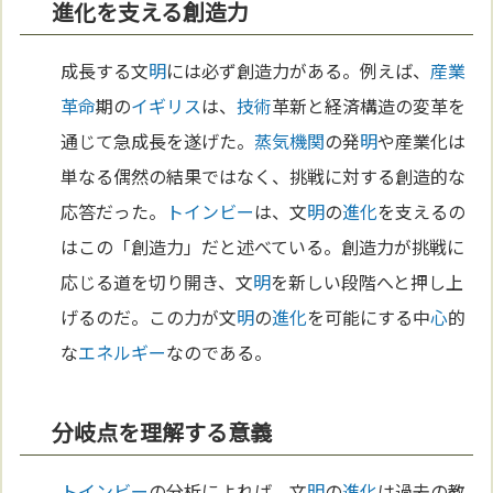
進化を支える創造力
成長する文
明
には必ず創造力がある。例えば、
産業
革命
期の
イギリス
は、
技術
革新と経済構造の変革を
通じて急成長を遂げた。
蒸気機関
の発
明
や産業化は
単なる偶然の結果ではなく、挑戦に対する創造的な
応答だった。
トインビー
は、文
明
の
進化
を支えるの
はこの「創造力」だと述べている。創造力が挑戦に
応じる道を切り開き、文
明
を新しい段階へと押し上
げるのだ。この力が文
明
の
進化
を可能にする中
心
的
な
エネルギー
なのである。
分岐点を理解する意義
トインビー
の分析によれば、文
明
の
進化
は過去の教