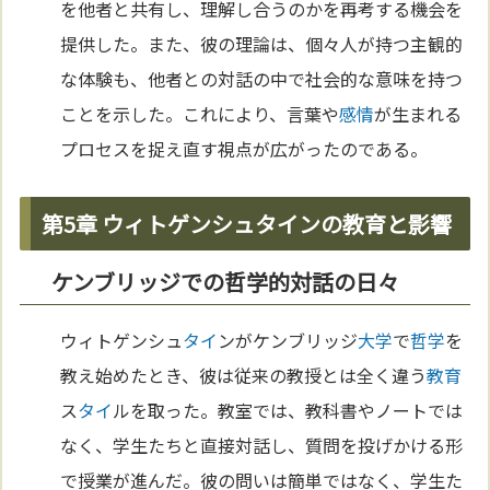
を他者と共有し、理解し合うのかを再考する機会を
提供した。また、彼の理論は、個々人が持つ主観的
な体験も、他者との対話の中で社会的な意味を持つ
ことを示した。これにより、言葉や
感情
が生まれる
プロセスを捉え直す視点が広がったのである。
第5章 ウィトゲンシュタインの教育と影響
ケンブリッジでの哲学的対話の日々
ウィトゲンシュ
タイ
ンがケンブリッジ
大学
で
哲学
を
教え始めたとき、彼は従来の教授とは全く違う
教育
ス
タイ
ルを取った。教室では、教科書やノートでは
なく、学生たちと直接対話し、質問を投げかける形
で授業が進んだ。彼の問いは簡単ではなく、学生た