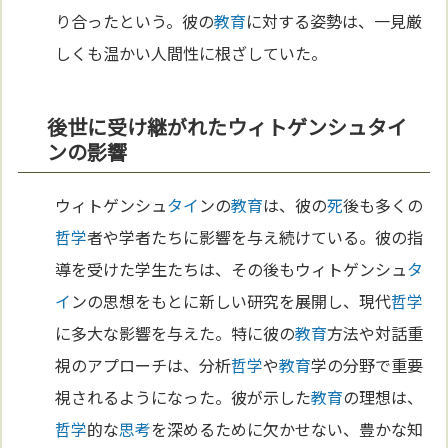
り合ったという。彼の
教育
に対する姿勢は、一見厳
しくも温かい人間性に根ざしていた。
後世に受け継がれたウィトゲンシュタイ
ンの影響
ウィトゲンシュ
タイ
ンの
教育
は、彼の
死
後も多くの
哲学
者や学者たちに影響を与え続けている。彼の指
導を受けた学生たちは、その後もウィトゲンシュ
タ
イ
ンの思想をもとに新しい研究を展開し、現代
哲学
に多大な影響を与えた。特に彼の
教育
方法や対話重
視のアプローチは、分析
哲学
や
教育
学の分野で重要
視されるようになった。彼が示した
教育
の理想は、
哲学
的な
思考
を深めるために欠かせない、豊かな知