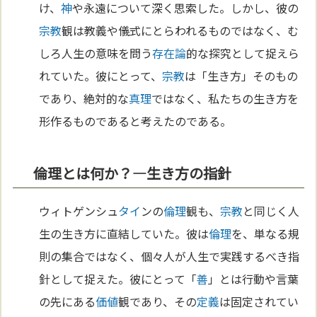
け、
神
や永遠について深く思索した。しかし、彼の
宗教
観は教義や儀式にとらわれるものではなく、む
しろ人生の意味を問う
存在論
的な探究として捉えら
れていた。彼にとって、
宗教
は「生き方」そのもの
であり、絶対的な
真理
ではなく、私たちの生き方を
形作るものであると考えたのである。
倫理とは何か？—生き方の指針
ウィトゲンシュ
タイ
ンの
倫理
観も、
宗教
と同じく人
生の生き方に直結していた。彼は
倫理
を、単なる規
則の集合ではなく、個々人が人生で実践するべき指
針として捉えた。彼にとって「
善
」とは行動や言葉
の先にある
価値
観であり、その
定義
は固定されてい