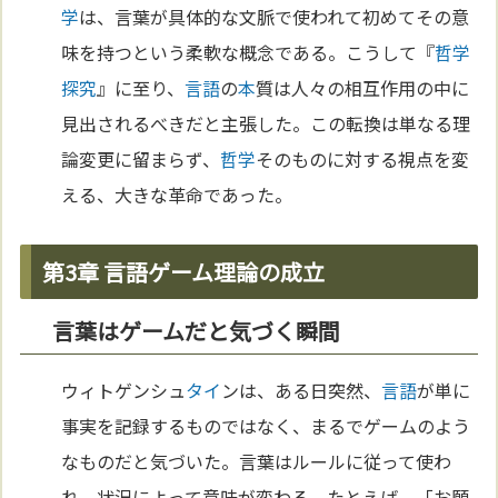
学
は、言葉が具体的な文脈で使われて初めてその意
味を持つという柔軟な概念である。こうして『
哲学
探究
』に至り、
言語
の
本
質は人々の相互作用の中に
見出されるべきだと主張した。この転換は単なる理
論変更に留まらず、
哲学
そのものに対する視点を変
える、大きな革命であった。
第3章 言語ゲーム理論の成立
言葉はゲームだと気づく瞬間
ウィトゲンシュ
タイ
ンは、ある日突然、
言語
が単に
事実を記録するものではなく、まるでゲームのよう
なものだと気づいた。言葉はルールに従って使わ
れ、状況によって意味が変わる。たとえば、「お願