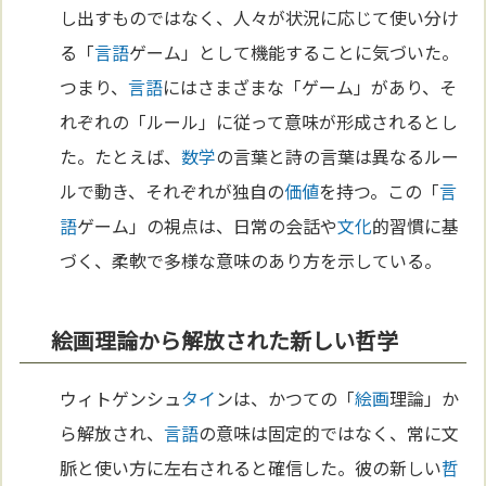
し出すものではなく、人々が状況に応じて使い分け
る「
言語
ゲーム」として機能することに気づいた。
つまり、
言語
にはさまざまな「ゲーム」があり、そ
れぞれの「ルール」に従って意味が形成されるとし
た。たとえば、
数学
の言葉と詩の言葉は異なるルー
ルで動き、それぞれが独自の
価値
を持つ。この「
言
語
ゲーム」の視点は、日常の会話や
文化
的習慣に基
づく、柔軟で多様な意味のあり方を示している。
絵画理論から解放された新しい哲学
ウィトゲンシュ
タイ
ンは、かつての「
絵画
理論」か
ら解放され、
言語
の意味は固定的ではなく、常に文
脈と使い方に左右されると確信した。彼の新しい
哲