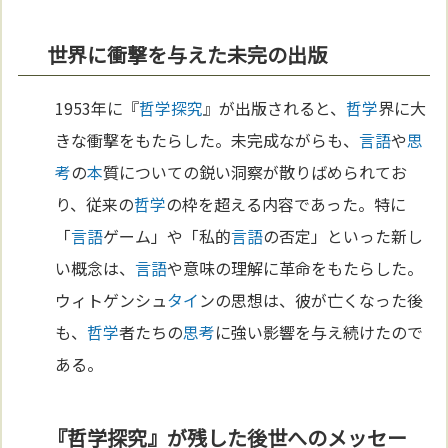
世界に衝撃を与えた未完の出版
1953年に『
哲学探究
』が出版されると、
哲学
界に大
きな衝撃をもたらした。未完成ながらも、
言語
や
思
考
の
本
質についての鋭い洞察が散りばめられてお
り、従来の
哲学
の枠を超える内容であった。特に
「
言語
ゲーム」や「私的
言語
の否定」といった新し
い概念は、
言語
や意味の理解に革命をもたらした。
ウィトゲンシュ
タイ
ンの思想は、彼が亡くなった後
も、
哲学
者たちの
思考
に強い影響を与え続けたので
ある。
『哲学探究』が残した後世へのメッセー