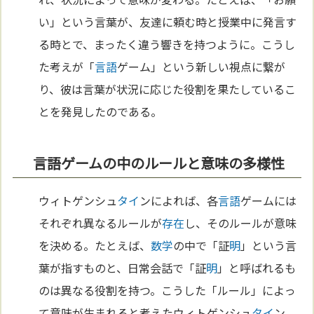
い」という言葉が、友達に頼む時と授業中に発言す
る時とで、まったく違う響きを持つように。こうし
た考えが「
言語
ゲーム」という新しい視点に繋が
り、彼は言葉が状況に応じた役割を果たしているこ
とを発見したのである。
言語ゲームの中のルールと意味の多様性
ウィトゲンシュ
タイ
ンによれば、各
言語
ゲームには
それぞれ異なるルールが
存在
し、そのルールが意味
を決める。たとえば、
数学
の中で「証
明
」という言
葉が指すものと、日常会話で「証
明
」と呼ばれるも
のは異なる役割を持つ。こうした「ルール」によっ
て意味が生まれると考えたウィトゲンシュ
タイ
ン