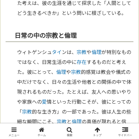
た考えは、彼の生涯を通じて探求した「人間として
どう生きるべきか」という問いに根ざしている。
日常の中の宗教と倫理
ウィトゲンシュ
タイ
ンは、
宗教
や
倫理
が特別なもの
ではなく、日常生活の中に
存在
するものだと考え
た。彼にとって、
倫理
や
宗教
的感覚は教会や儀式の
中だけでなく、日々の生活や他者との関係の中で体
現されるものだった。たとえば、友人への思いやり
や家族への
愛
情といった行動こそが、彼にとっての
「
宗教
的な生き方」の一部であった。彼は人生の些
細な瞬間にこそ、
宗教
と
倫理
の真価が現れると信
じ、
哲学
を通じてこの視点を伝えようとした。
メニュー
ホーム
検索
トップ
サイドバー