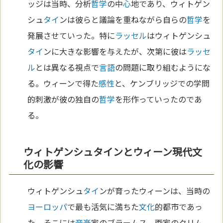
ッジは当時、分析
哲学
の中
心
地であり、ウィトゲン
シュ
タイ
ンは彼らと議論を重ねながら自らの
哲学
を
発展させていった。特に
ラッセル
はウィトゲンシュ
タイ
ンに大きな影響を与えたが、次第に彼は
ラッセ
ル
とは異なる視点で
言語
の問題に取り組むようにな
る。ウィーンで得た
感性
と、ケンブリッジでの学問
的刺激が彼の独自の
哲学
を形作っていったのであ
る。
ウィトゲンシュタインとウィーン現代文
化の影響
ウィトゲンシュ
タイ
ンが育ったウィーンは、当時の
ヨーロッパ
で最も活気に満ちた
文化
的都市であっ
た。そこには
音楽
家のブラームス、画家のクリム