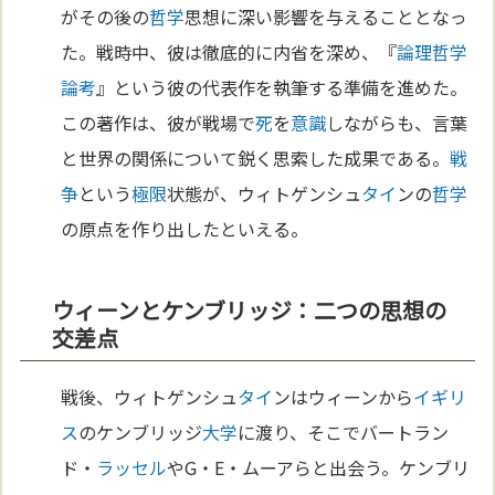
がその後の
哲学
思想に深い影響を与えることとなっ
た。戦時中、彼は徹底的に内省を深め、『
論理哲学
論考
』という彼の代表作を執筆する準備を進めた。
この著作は、彼が戦場で
死
を
意識
しながらも、言葉
と世界の関係について鋭く思索した成果である。
戦
争
という
極限
状態が、ウィトゲンシュ
タイ
ンの
哲学
の原点を作り出したといえる。
ウィーンとケンブリッジ：二つの思想の
交差点
戦後、ウィトゲンシュ
タイ
ンはウィーンから
イギリ
ス
のケンブリッジ
大学
に渡り、そこでバートラン
ド・
ラッセル
やG・E・ムーアらと出会う。ケンブリ