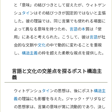
と「意味」の結びつきとして捉えたが、ウィトゲン
シュ
タイ
ンはその結びつきが固定的ではないと主張
した。彼の理論では、同じ言葉でも使われる場面に
よって異なる意味を持つため、
言語
の
本
質は「使
用」にあると考えられた。こうして、彼は
言語
が社
会的な文脈や
文化
の中で動的に変わることを重視
し、
構造主義
の枠を超えた柔軟な視点を提供した。
言語と文化の交差点を探るポスト構造主
義
ウィトゲンシュ
タイ
ンの思想は、後にポスト
構造主
義
の理論にも影響を与えた。ジャック・デリダなど
の思想家は、言葉の意味が常に流動的であり、決し