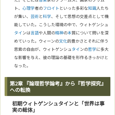
ト、
心理学
者の
フロイト
といった多彩な
知識
人たち
が集い、
芸術
と
科学
、そして思想の交差点として機
能していた。こうした環境の中で、ウィトゲンシュ
タイ
ンは
言語
や人間の
精神
の
本
質について問いを深
めていった。ウィーンの
文化
的豊かさとそれに伴う
思索の自由が、ウィトゲンシュ
タイ
ンの
哲学
に多大
な影響を与え、彼の理論の基礎を形作るきっかけと
なった。
第2章 『論理哲学論考』から『哲学探究』
への転換
初期ウィトゲンシュタインと「世界は事
実の総体」