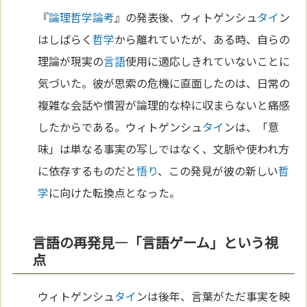
『
論理哲学論考
』の発表後、ウィトゲンシュ
タイ
ン
はしばらく
哲学
から離れていたが、ある時、自らの
理論が現実の
言語
使用に適応しきれていないことに
気づいた。彼が思索の危機に直面したのは、日常の
複雑な会話や慣習が論理的な枠に収まらないと痛感
したからである。ウィトゲンシュ
タイ
ンは、「意
味」は単なる事実の写しではなく、文脈や使われ方
に依存するものだと
悟り
、この発見が彼の新しい
哲
学
に向けた転換点となった。
言語の再発見—「言語ゲーム」という視
点
ウィトゲンシュ
タイ
ンは後年、言葉がただ事実を映