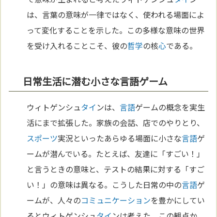
は、言葉の意味が一律ではなく、使われる場面によ
って変化することを示した。この多様な意味の世界
を受け入れることこそ、彼の
哲学
の核
心
である。
日常生活に潜む小さな言語ゲーム
ウィトゲンシュ
タイ
ンは、
言語
ゲームの概念を実生
活にまで拡張した。家族の会話、店でのやりとり、
スポーツ
実況といったあらゆる場面に小さな
言語
ゲ
ームが潜んでいる。たとえば、友達に「すごい！」
と言うときの意味と、テストの結果に対する「すご
い！」の意味は異なる。こうした日常の中の
言語
ゲ
ームが、人々の
コミュニケーション
を豊かにしてい
るとウィトゲンシュ
タイ
ンは考えた。この観点か