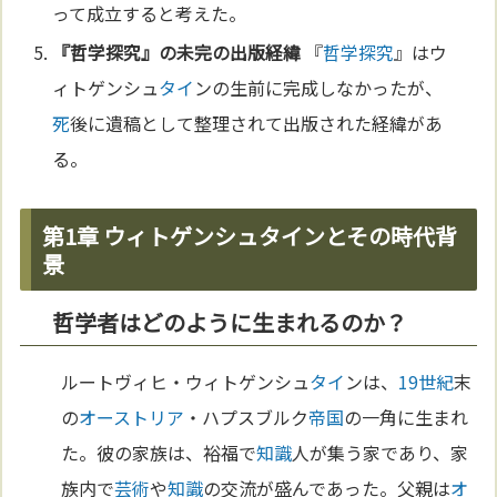
って成立すると考えた。
『
哲学探究
』の未完の出版経緯
『
哲学探究
』はウ
ィトゲンシュ
タイ
ンの生前に完成しなかったが、
死
後に遺稿として整理されて出版された経緯があ
る。
第1章 ウィトゲンシュタインとその時代背
景
哲学者はどのように生まれるのか？
ルートヴィヒ・ウィトゲンシュ
タイ
ンは、
19世紀
末
の
オーストリア
・ハプスブルク
帝国
の一角に生まれ
た。彼の家族は、裕福で
知識
人が集う家であり、家
族内で
芸術
や
知識
の交流が盛んであった。父親は
オ