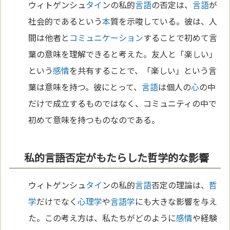
ウィトゲンシュ
タイ
ンの私的
言語
の否定は、
言語
が
社会的であるという
本
質を示唆している。彼は、人
間は他者と
コミュニケーション
することで初めて言
葉の意味を理解できると考えた。友人と「楽しい」
という
感情
を共有することで、「楽しい」という言
葉は意味を持つ。彼にとって、
言語
は個人の
心
の中
だけで成立するものではなく、コミュニティの中で
初めて意味を持つものなのである。
私的言語否定がもたらした哲学的な影響
ウィトゲンシュ
タイ
ンの私的
言語
否定の理論は、
哲
学
だけでなく
心理学
や
言語学
にも大きな影響を与え
た。この考え方は、私たちがどのように
感情
や経験