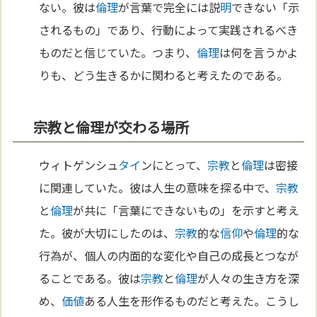
ない。彼は
倫理
が言葉で完全には説
明
できない「示
されるもの」であり、行動によって実践されるべき
ものだと信じていた。つまり、
倫理
は何を言うかよ
りも、どう生きるかに関わると考えたのである。
宗教と倫理が交わる場所
ウィトゲンシュ
タイ
ンにとって、
宗教
と
倫理
は密接
に関連していた。彼は人生の意味を探る中で、
宗教
と
倫理
が共に「言葉にできないもの」を示すと考え
た。彼が大切にしたのは、
宗教
的な
信仰
や
倫理
的な
行為が、個人の内面的な変化や自己の成長とつなが
ることである。彼は
宗教
と
倫理
が人々の生き方を深
め、
価値
ある人生を形作るものだと考えた。こうし