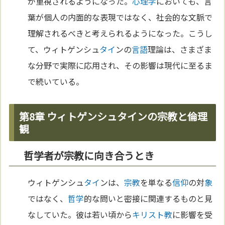
が重視されるようになった。
心理学
においても、言
葉が個人の内面的な表現ではなく、社会的な文脈で
理解されるべきと考えられるようになった。こうし
て、ウィトゲンシュ
タイ
ンの
言語
理論は、さまざま
な分野で実際に応用され、その影響は現代に至るま
で続いている。
第8章 ウィトゲンシュタインの宗教と倫理
観
哲学者が宗教に向き合うとき
ウィトゲンシュ
タイ
ンは、
宗教
を単なる
信仰
の対
象
ではなく、
哲学
的な問いと密接に関連するものと見
なしていた。彼は若い頃から
キリスト教
に影響を受