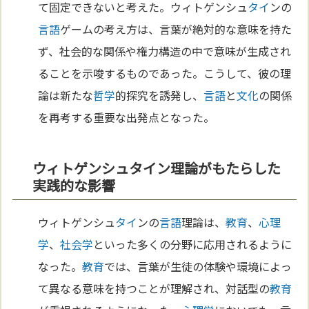
て固定できないと考えた。ウィトゲンシュ
タイ
ンの
言語
ゲームの考え方は、言葉が絶対的な意味を持た
ず、社会的な関係や権力構造の中で意味が生成され
ることを示唆するものであった。こうして、彼の理
論は新たな
哲学
的探究を誘発し、
言語
と
文化
の関係
を再考する重要な出発点となった。
ウィトゲンシュタイン理論がもたらした
実践的な影響
ウィトゲンシュ
タイ
ンの
言語
理論は、
教育
、
心理
学
、
社会学
といった多くの分野に応用されるように
なった。
教育
では、言葉が生徒の体験や環境によっ
て異なる意味を持つことが理解され、対話型の
教育