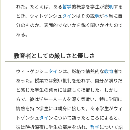
れた。たとえば、ある
哲学
的概念を学生が説
明
する
とき、ウィトゲンシュ
タイ
ンはその説
明
が
本
当に自
分のものか、表面的でないかを鋭く問いかけたので
ある。
教育者としての厳しさと優しさ
ウィトゲンシュ
タイ
ンは、厳格で情熱的な
教育
者で
あった。授業では鋭い批判を恐れず、自分が誤りだ
と感じた学生の発言には厳しく指摘した。しかし一
方で、彼は学生一人一人を深く気遣い、特に学問に
情熱を持つ学生には親身に接した。ある学生がウィ
トゲンシュ
タイ
ンについて語ったところによると、
彼は時折深夜に学生の部屋を訪れ、
哲学
について語