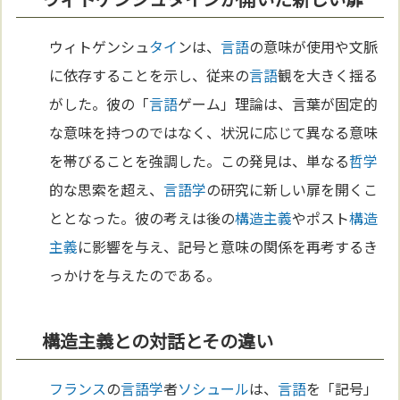
ウィトゲンシュ
タイ
ンは、
言語
の意味が使用や文脈
に依存することを示し、従来の
言語
観を大きく揺る
がした。彼の「
言語
ゲーム」理論は、言葉が固定的
な意味を持つのではなく、状況に応じて異なる意味
を帯びることを強調した。この発見は、単なる
哲学
的な思索を超え、
言語学
の研究に新しい扉を開くこ
ととなった。彼の考えは後の
構造主義
やポスト
構造
主義
に影響を与え、記号と意味の関係を再考するき
っかけを与えたのである。
構造主義との対話とその違い
フランス
の
言語学
者
ソシュール
は、
言語
を「記号」