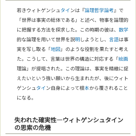
若きウィトゲンシュ
タイ
ンは『
論理哲学論考
』で
「世界は事実の総体である」と述べ、物事を論理的
に把握する方法を探求した。この時期の彼は、
数学
的な論理を用いて世界を説
明
しようとし、
言語
は事
実を写し取る「
地図
」のような役割を果たすと考え
た。こうして、言葉は世界の構造に対応する「
絵画
理論」が提唱された。この理論は、事実を精緻に捉
えたいという強い願いから生まれたが、後にウィト
ゲンシュ
タイ
ン自身によって根
本
から覆されること
になる。
失われた確実性—ウィトゲンシュタイン
の思索の危機