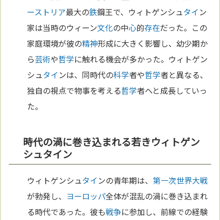
ーストリア
最大の
鉄
鋼王で、ウィトゲンシュ
タイ
ン
家は当時のウィーン
文化
の中
心
的
存在
だった。この
家庭環境が彼の
精神
形成に大きく影響し、幼少期か
ら
芸術
や
哲学
に触れる機会が多かった。ウィトゲン
シュ
タイ
ンは、同時代の
科学
者や
哲学
者と異なる、
独自の視点で物事を考える
哲学
者へと成長していっ
た。
時代の渦に巻き込まれる若きウィトゲン
シュタイン
ウィトゲンシュ
タイ
ンの青年期は、
第一次世界大戦
が勃発し、
ヨーロッパ
全体が混乱の渦に巻き込まれ
る時代であった。彼も
戦争
に参加し、前線での経験