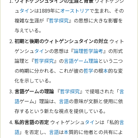
ウィトゲンシュ
タイ
ンの生涯と背景
ウィトゲンシ
ュ
タイ
ンは1889年に
オーストリア
で生まれ、その
複雑な生涯が『
哲学探究
』の思想に大きな影響を
与えている。
初期と後期のウィトゲンシュ
タイ
ンの対立
ウィト
ゲンシュ
タイ
ンの思想は『
論理哲学論考
』の形式
論理と『
哲学探究
』の
言語
ゲーム理論
という二つ
の時期に分かれる、これが彼の
哲学
の根
本
的な変
化を示している。
言語
ゲームの理論
『
哲学探究
』で提唱された「
言
語
ゲーム」理論は、
言語
の意味が文脈と使用に依
存するという新たな視点を提供している。
私的
言語
の否定
ウィトゲンシュ
タイ
ンは「私的
言
語
」を否定し、
言語
は
本
質的に他者との共有によ