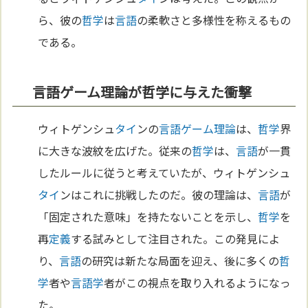
ら、彼の
哲学
は
言語
の柔軟さと多様性を称えるもの
である。
言語ゲーム理論が哲学に与えた衝撃
ウィトゲンシュ
タイ
ンの
言語
ゲーム理論
は、
哲学
界
に大きな波紋を広げた。従来の
哲学
は、
言語
が一貫
したルールに従うと考えていたが、ウィトゲンシュ
タイ
ンはこれに挑戦したのだ。彼の理論は、
言語
が
「固定された意味」を持たないことを示し、
哲学
を
再
定義
する試みとして注目された。この発見によ
り、
言語
の研究は新たな局面を迎え、後に多くの
哲
学
者や
言語学
者がこの視点を取り入れるようになっ
た。