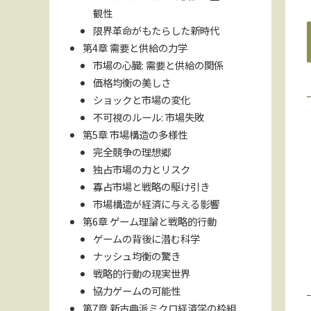
観性
限界革命がもたらした新時代
第4章 需要と供給の力学
市場の心臓: 需要と供給の関係
価格均衡の美しさ
ショックと市場の変化
不可視のルール: 市場失敗
第5章 市場構造の多様性
完全競争の理想郷
独占市場の力とリスク
寡占市場と戦略の駆け引き
市場構造が経済に与える影響
第6章 ゲーム理論と戦略的行動
ゲームの背後に潜む科学
ナッシュ均衡の驚き
戦略的行動の現実世界
協力ゲームの可能性
第7章 新古典派ミクロ経済学の枠組