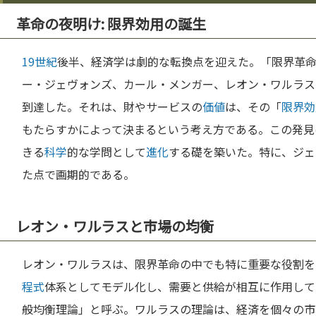
革命の夜明け: 限界効用の誕生
19世紀
後半、経済学は劇的な転換点を迎えた。「限界革
ー・ジェヴォンズ、カール・メンガー、レオン・ワルラス
到達した。それは、財やサービスの
価値
は、その「
限界効
もたらすかによって決まるという考え方である。この発見
きる
科学
的な学問として
進化
する礎を築いた。特に、ジェ
た点で画期的である。
レオン・ワルラスと市場の均衡
レオン・ワルラスは、限界革命の中でも特に重要な役割を
程式
体系としてモデル化し、需要と供給が相互に作用して
般均衡理論」と呼ぶ。ワルラスの理論は、経済を個々の市