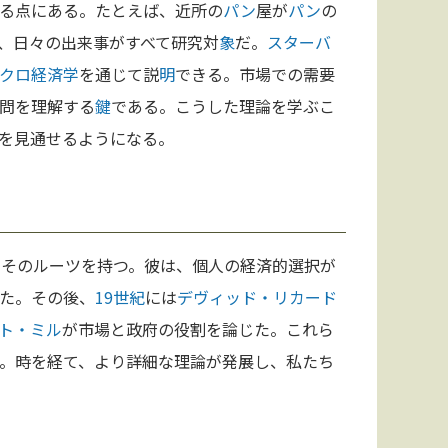
る点にある。たとえば、近所の
パン
屋が
パン
の
、日々の出来事がすべて研究対
象
だ。
スターバ
クロ経済学
を通じて説
明
できる。市場での需要
問を理解する
鍵
である。こうした理論を学ぶこ
を見通せるようになる。
にそのルーツを持つ。彼は、個人の経済的選択が
た。その後、
19世紀
には
デヴィッド・リカード
ト・ミル
が市場と政府の役割を論じた。これら
。時を経て、より詳細な理論が発展し、私たち