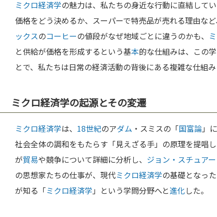
ミクロ経済学
の魅力は、私たちの身近な行動に直結してい
価格をどう決めるか、スーパーで特売品が売れる理由など
ックス
の
コーヒー
の値段がなぜ地域ごとに違うのかも、
ミ
と供給が価格を形成するという基
本
的な仕組みは、この学
とで、私たちは日常の経済活動の背後にある複雑な仕組み
ミクロ経済学の起源とその変遷
ミクロ経済学
は、
18世紀
のア
ダム
・スミスの「
国富論
」
社会全体の調和をもたらす「見えざる手」の原理を提唱し
が
貿易
や競争について詳細に分析し、
ジョン・スチュアー
の思想家たちの仕事が、現代
ミクロ経済学
の基礎となった
が知る「
ミクロ経済学
」という学問分野へと
進化
した。