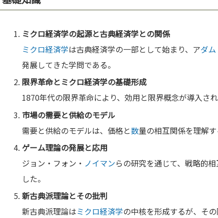
ミクロ経済学
の起源と古典経済学との関係
ミクロ経済学
は古典経済学の一部として始まり、ア
ダム
発展してきた学問である。
限界革命と
ミクロ経済学
の基礎形成
1870年代の限界革命により、効用と限界概念が導入さ
市場の需要と供給のモデル
需要と供給のモデルは、価格と
数
量の相互関係を理解す
ゲーム理論
の発展と応用
ジョン・フォン・
ノイマン
らの研究を通じて、戦略的相
した。
新古典派理論とその批判
新古典派理論は
ミクロ経済学
の中核を形成するが、その