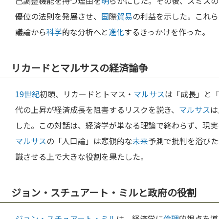
己調整機能を持つ理由を
明
らかにした。その後、スミスの
優位の法則を発展させ、
国
際
貿易
の利益を示した。これら
議論から
科学
的な分析へと
進化
するきっかけを作った。
リカードとマルサスの経済論争
19世紀
初頭、リカードとトマス・
マルサス
は「成長」と
代の上昇が経済成長を阻害するリスクを説き、
マルサス
は
した。この対話は、経済学が単なる理論で終わらず、現実
マルサス
の「人口論」は悲観的な
未来
予測で批判を浴びた
識させる上で大きな役割を果たした。
ジョン・スチュアート・ミルと政府の役割
ジョン・スチュアート・ミル
は、経済学に
倫理
的視点を導