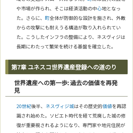
や市場が作られ、そこは経済活動の中
心
地となっ
た。さらに、
町
全体が防御的な設計を施され、外敵
からの攻撃にも耐えうる構造が取り入れられてい
た。こうしたインフラの整備により、ネスヴィジは
長期にわたって繁栄を続ける基盤を確立した。
第7章 ユネスコ世界遺産登録への道のり
世界遺産への第一歩: 過去の価値を再発
見
20世紀
後半、
ネスヴィジ城
はその歴史的
価値
を再認
識され始めた。ソビエト時代を経て荒廃した城の修
復が重要視されるようになり、専門家や地元住民が