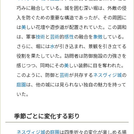
巧みに融合している。城を囲む深い堀は、外敵の侵
入を防ぐための重要な構造であったが、その周囲に
は
美
しい花壇や遊歩道が配置されていた。この調和
は、軍事
技術
と
芸術
的
感性
の融合を
象徴
している。
さらに、堀には
水
が引き込まれ、景観を引き立てる
役割を果たしていた。訪問者は防御施設の力強さを
感じつつ、同時にその
美
しい装飾に目を奪われた。
このように、防御と
芸術
が共存する
ネスヴィジ城
の
庭園
は、他の城には見られない独自の魅力を持って
いた。
季節ごとに変化する彩り
ネスヴィジ城
の
庭園
は四季折々の変化が楽しめる場