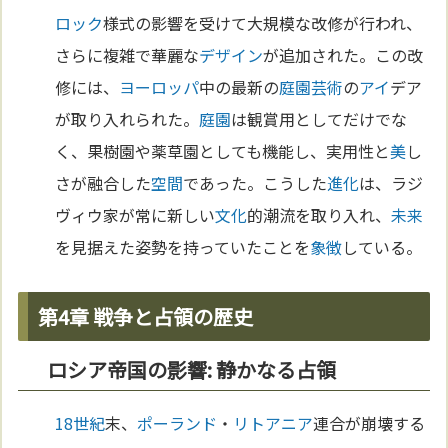
ロック
様式の影響を受けて大規模な改修が行われ、
さらに複雑で華麗な
デザイン
が追加された。この改
修には、
ヨーロッパ
中の最新の
庭園
芸術
の
アイ
デア
が取り入れられた。
庭園
は観賞用としてだけでな
く、果樹園や薬草園としても機能し、実用性と
美
し
さが融合した
空間
であった。こうした
進化
は、ラジ
ヴィウ家が常に新しい
文化
的潮流を取り入れ、
未来
を見据えた姿勢を持っていたことを
象徴
している。
第4章 戦争と占領の歴史
ロシア帝国の影響: 静かなる占領
18世紀
末、
ポーランド
・
リトアニア
連合が崩壊する