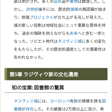
装は剥がされ、多くの
芸術
品や
書物
は散逸した。し
かし、
20世紀
後半には、歴史的
価値
の再認識が始ま
り、修復
プロジェクト
が立ち上がる兆しが見えた。
城の新しい役割は地域社会にとって重要な意味を持
ち、過去の傷跡を抱えながらも
未来
へと歩む一歩と
なった。ソビエト時代は
ネスヴィジ城
に多くの変化
をもたらしたが、その歴史的遺産としての重要性は
失われなかった。
第5章 ラジヴィウ家の文化遺産
知の宝庫: 図書館の驚異
ネスヴィジ城
には、
ヨーロッパ
有
数
の規模を誇る
図
書館
が
存在
した。その蔵書は2万冊以上に及び、希