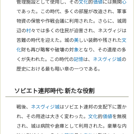
管理施設として使用し、その
文化
的
価値
には無関
心
であった。この時代、多くの部屋が改造され、軍事
物資の保管や作戦会議に利用された。さらに、城周
辺の
村
々では多くの住民が迫害され、ネスヴィジは
苦難の時代を迎えた。城の
美
しい装飾や残された
文
化
財も再び略奪や破壊の対
象
となり、その遺産の多
くが失われた。この時代の
記憶
は、
ネスヴィジ城
の
歴史における最も暗い章の一つである。
ソビエト連邦時代: 新たな役割
戦後、
ネスヴィジ城
はソビエト連邦の支配下に置か
れ、その用途は大きく変わった。
文化
的
価値
を無視
され、城は病院や倉庫として利用された。豪華な内