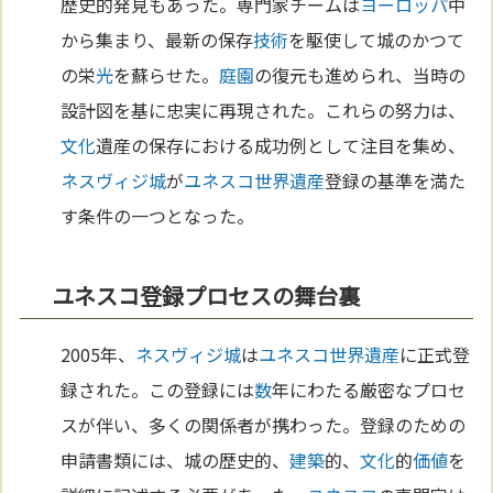
歴史的発見もあった。専門家チームは
ヨーロッパ
中
から集まり、最新の保存
技術
を駆使して城のかつて
の栄
光
を蘇らせた。
庭園
の復元も進められ、当時の
設計図を基に忠実に再現された。これらの努力は、
文化
遺産の保存における成功例として注目を集め、
ネスヴィジ城
が
ユネスコ
世界遺産
登録の基準を満た
す条件の一つとなった。
ユネスコ登録プロセスの舞台裏
2005年、
ネスヴィジ城
は
ユネスコ
世界遺産
に正式登
録された。この登録には
数
年にわたる厳密なプロセ
スが伴い、多くの関係者が携わった。登録のための
申請書類には、城の歴史的、
建築
的、
文化
的
価値
を