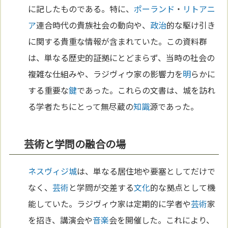
に記したものである。特に、
ポーランド
・
リトアニ
ア
連合時代の貴族社会の動向や、
政治
的な駆け引き
に関する貴重な情報が含まれていた。この資料群
は、単なる歴史的証拠にとどまらず、当時の社会の
複雑な仕組みや、ラジヴィウ家の影響力を
明
らかに
する重要な
鍵
であった。これらの文書は、城を訪れ
る学者たちにとって無尽蔵の
知識
源であった。
芸術と学問の融合の場
ネスヴィジ城
は、単なる居住地や要塞としてだけで
なく、
芸術
と学問が交差する
文化
的な拠点として機
能していた。ラジヴィウ家は定期的に学者や
芸術
家
を招き、講演会や
音楽
会を開催した。これにより、