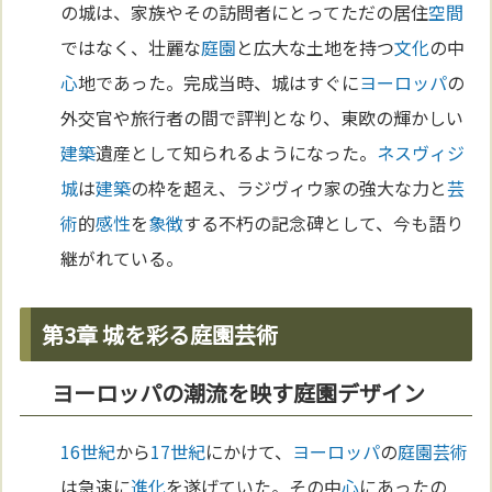
の城は、家族やその訪問者にとってただの居住
空間
ではなく、壮麗な
庭園
と広大な土地を持つ
文化
の中
心
地であった。完成当時、城はすぐに
ヨーロッパ
の
外交官や旅行者の間で評判となり、東欧の輝かしい
建築
遺産として知られるようになった。
ネスヴィジ
城
は
建築
の枠を超え、ラジヴィウ家の強大な力と
芸
術
的
感性
を
象徴
する不朽の記念碑として、今も語り
継がれている。
第3章 城を彩る庭園芸術
ヨーロッパの潮流を映す庭園デザイン
16世紀
から
17世紀
にかけて、
ヨーロッパ
の
庭園
芸術
は急速に
進化
を遂げていた。その中
心
にあったの