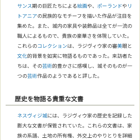
サンス
期の巨匠たちによる
絵画
や、
ポーランド
や
リ
トアニア
の民族的なモチーフを描いた作品が注目を
集めた。また、城内の家具や装飾品は全てが一流の
職人によるもので、貴族の豪華さを体現していた。
これらの
コレクション
は、ラジヴィウ家の審
美
眼と
文化
的背景を如実に物語るものであった。来訪者た
ちは、その
芸術
的豊かさに感嘆し、城そのものが一
つの
芸術
作品のようであると評した。
歴史を物語る貴重な文書
ネスヴィジ城
には、ラジヴィウ家の歴史を記録した
膨大な文書が保管されていた。これらの文書は、家
族の系譜、土地の所有権、外交上のやりとりを詳細