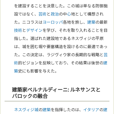
を建設することを決意した。この城は単なる防御施
設ではなく、
芸術
と
政治
の中
心
地として構想され
た。ニコラスは
ヨーロッパ
各地を旅し、
建築
の最新
技術
と
デザイン
を学び、それを取り入れることを目
指した。選ばれた建設地であるネスヴィジの平原
は、城を囲む堀や要塞構造を設けるのに最適であっ
た。この決定は、ラジヴィウ家の長期的な戦略と
芸
術
的ビジョンを反映しており、その結果は後世の
建
築
史にも影響を与えた。
建築家ベルナルディーニ: ルネサンスと
バロックの融合
ネスヴィジ城
の
建築
を指揮したのは、
イタリア
の
建