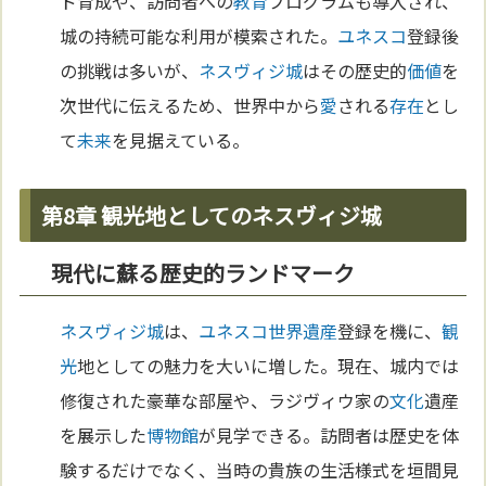
ド育成や、訪問者への
教育
プログラムも導入され、
城の持続可能な利用が模索された。
ユネスコ
登録後
の挑戦は多いが、
ネスヴィジ城
はその歴史的
価値
を
次世代に伝えるため、世界中から
愛
される
存在
とし
て
未来
を見据えている。
第8章 観光地としてのネスヴィジ城
現代に蘇る歴史的ランドマーク
ネスヴィジ城
は、
ユネスコ
世界遺産
登録を機に、
観
光
地としての魅力を大いに増した。現在、城内では
修復された豪華な部屋や、ラジヴィウ家の
文化
遺産
を展示した
博物館
が見学できる。訪問者は歴史を体
験するだけでなく、当時の貴族の生活様式を垣間見