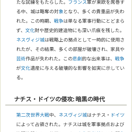
たな試練をもたらした。
フランス
軍が東欧を席巻す
る中、城は略奪の対
象
となり、多くの貴重品が失わ
れた。この時期、
戦争
は単なる軍事行動にとどまら
ず、
文化
財や歴史的建造物にも深い爪痕を残した。
ネスヴィジ城
は戦略上の拠点として一時的に使用さ
れたが、その結果、多くの部屋が破壊され、家具や
芸術
作品が失われた。この
悲劇
的な出来事は、
戦争
が
文化
遺産に与える破壊的な影響を如実に示してい
る。
ナチス・ドイツの侵攻: 暗黒の時代
第二次世界大戦
中、
ネスヴィジ城
はナチス・
ドイツ
によって占領された。ナチスは城を軍事拠点および