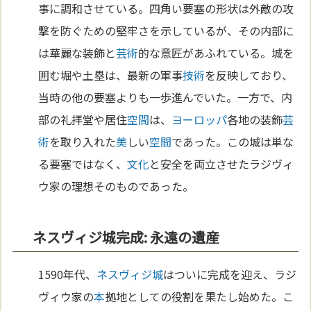
事に調和させている。四角い要塞の形状は外敵の攻
撃を防ぐための堅牢さを示しているが、その内部に
は華麗な装飾と
芸術
的な意匠があふれている。城を
囲む堀や土塁は、最新の軍事
技術
を反映しており、
当時の他の要塞よりも一歩進んでいた。一方で、内
部の礼拝堂や居住
空間
は、
ヨーロッパ
各地の装飾
芸
術
を取り入れた
美
しい
空間
であった。この城は単な
る要塞ではなく、
文化
と安全を両立させたラジヴィ
ウ家の理想そのものであった。
ネスヴィジ城完成: 永遠の遺産
1590年代、
ネスヴィジ城
はついに完成を迎え、ラジ
ヴィウ家の
本
拠地としての役割を果たし始めた。こ