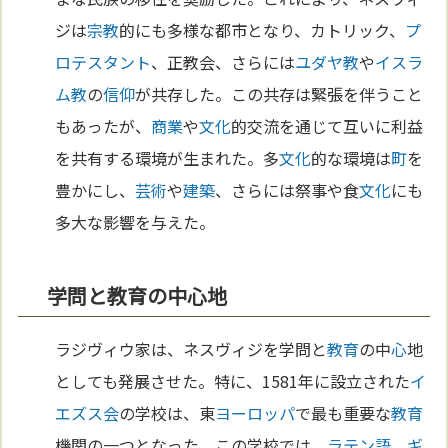
ジは
宗教
的にも多様な都市となり、カトリック、
プ
ロテスタント
、正教会、さらには
ユダヤ教
や
イスラ
ム教
の
信仰
が共存した。この共存は緊張を伴うこと
もあったが、
商業
や
文化
的交流を通じて互いに利益
を共有する環境が生まれた。多
文化
的な環境は
町
を
豊かにし、
芸術
や
建築
、さらには祭事や食
文化
にも
多大な影響を与えた。
学問と教育の中心地
ラジヴィウ家は、ネスヴィジを学問と
教育
の中
心
地
としても発展させた。特に、1581年に設立された
イ
エズス会
の学校は、東
ヨーロッパ
で最も重要な
教育
機関の一つとなった。この学校では、
ラテン語
、
ギ