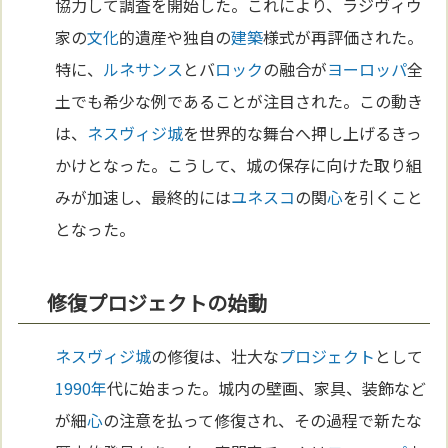
協力して調査を開始した。これにより、ラジヴィウ
家の
文化
的遺産や独自の
建築
様式が再評価された。
特に、
ルネサンス
とバ
ロック
の融合が
ヨーロッパ
全
土でも希少な例であることが注目された。この動き
は、
ネスヴィジ城
を世界的な舞台へ押し上げるきっ
かけとなった。こうして、城の保存に向けた取り組
みが加速し、最終的には
ユネスコ
の関
心
を引くこと
となった。
修復プロジェクトの始動
ネスヴィジ城
の修復は、壮大な
プロジェクト
として
1990年
代に始まった。城内の壁画、家具、装飾など
が細
心
の注意を払って修復され、その過程で新たな