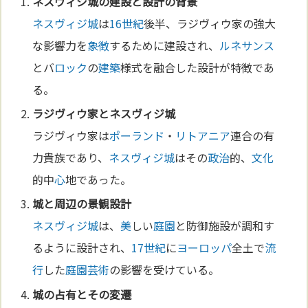
ネスヴィジ城
の建設と設計の背景
ネスヴィジ城
は
16世紀
後半、ラジヴィウ家の強大
な影響力を
象徴
するために建設され、
ルネサンス
とバ
ロック
の
建築
様式を融合した設計が特徴であ
る。
ラジヴィウ家と
ネスヴィジ城
ラジヴィウ家は
ポーランド
・
リトアニア
連合の有
力貴族であり、
ネスヴィジ城
はその
政治
的、
文化
的中
心
地であった。
城と周辺の景観設計
ネスヴィジ城
は、
美
しい
庭園
と防御施設が調和す
るように設計され、
17世紀
に
ヨーロッパ
全土で
流
行
した
庭園
芸術
の影響を受けている。
城の占有とその変遷