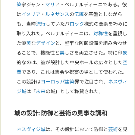
築
家ジャン・
マリ
ア・ベルナルディーニである。彼
は
イタリア
・
ルネサンス
の
伝統
を基盤としながら
も、当時
流行
していたバ
ロック
様式の要素を巧みに
取り入れた。ベルナルディーニは、
対称性
を重視し
た優
美
な
デザイン
と、堅牢な防御設備を組み合わせ
ることで、機能性と
美
しさを両立させた。特に印
象
的なのは、彼が設計した中央ホールの広々とした
空
間
であり、これは集会や祝宴の場として使われた。
この設計は
ヨーロッパ
建築
界で注目され、
ネスヴィ
ジ城
は「
未来
の城」として称賛された。
城の設計: 防御と芸術の見事な調和
ネスヴィジ城
は、その設計において防御と
芸術
を見