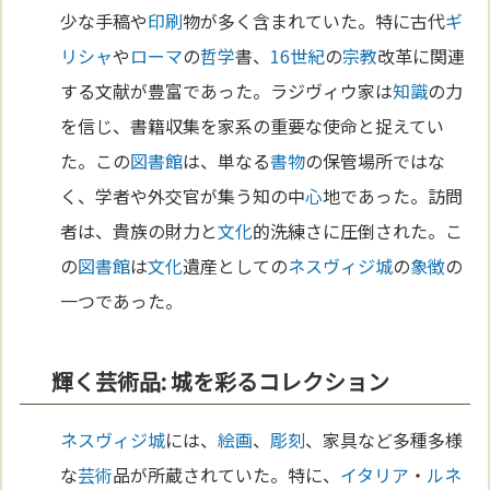
少な手稿や
印刷
物が多く含まれていた。特に古代
ギ
リシャ
や
ローマ
の
哲学
書、
16世紀
の
宗教
改革に関連
する文献が豊富であった。ラジヴィウ家は
知識
の力
を信じ、書籍収集を家系の重要な使命と捉えてい
た。この
図書館
は、単なる
書物
の保管場所ではな
く、学者や外交官が集う知の中
心
地であった。訪問
者は、貴族の財力と
文化
的洗練さに圧倒された。こ
の
図書館
は
文化
遺産としての
ネスヴィジ城
の
象徴
の
一つであった。
輝く芸術品: 城を彩るコレクション
ネスヴィジ城
には、
絵画
、
彫刻
、家具など多種多様
な
芸術
品が所蔵されていた。特に、
イタリア
・
ルネ