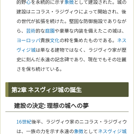
的野
心
を永続的に示す
象徴
として建設された。城の
建設はニコラス・ラジヴィウによって開始され、後
の世代が拡張を続けた。堅固な防御施設でありなが
ら、
芸術
的な
庭園
や豪華な内装を備えたこの城は、
ヨーロッパ
貴族
文化
の粋を集めたものである。
ネス
ヴィジ城
は単なる建物ではなく、ラジヴィウ家が歴
史に刻んだ永遠の記念碑であり、現在でもその壮麗
さを保ち続けている。
第2章 ネスヴィジ城の誕生
建設の決定: 理想の城への夢
16世紀
後半、ラジヴィウ家のニコラス・ラジヴィウ
は、一族の力を示す永遠の
象徴
として
ネスヴィジ城