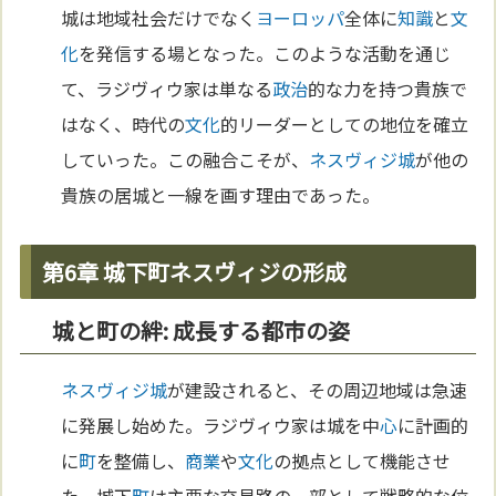
城は地域社会だけでなく
ヨーロッパ
全体に
知識
と
文
化
を発信する場となった。このような活動を通じ
て、ラジヴィウ家は単なる
政治
的な力を持つ貴族で
はなく、時代の
文化
的リーダーとしての地位を確立
していった。この融合こそが、
ネスヴィジ城
が他の
貴族の居城と一線を画す理由であった。
第6章 城下町ネスヴィジの形成
城と町の絆: 成長する都市の姿
ネスヴィジ城
が建設されると、その周辺地域は急速
に発展し始めた。ラジヴィウ家は城を中
心
に計画的
に
町
を整備し、
商業
や
文化
の拠点として機能させ
た。城下
町
は主要な交易路の一部として戦略的な位