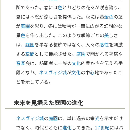
所であった。春には
色
とりどりの花々が咲き誇り、
夏には木陰が涼しさを提供した。秋には黄
金
色
の葉
が
庭園
を彩り、冬には積雪が一面に広がる幻想的な
景
色
を作り出した。このような季節ごとの
美
しさ
は、
庭園
を単なる装飾ではなく、人々の
感性
を刺激
する
空間
として機能させた。
庭園
で開かれる祝祭や
音楽
会は、訪問者に一族の
文化
的豊かさを伝える手
段となり、
ネスヴィジ城
が
文化
の中
心
地であったこ
とを示している。
未来を見据えた庭園の進化
ネスヴィジ城
の
庭園
は、単に過去の栄
光
を示すだけ
でなく、時代とともに
進化
してきた。
17世紀
にはバ