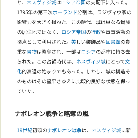
と、
ネスヴィジ城
は
ロシア
帝国
の支配下に入った。
1795年の第三次
ポーランド
分割は、ラジヴィウ家の
影響力を大きく損ねた。この時代、城は単なる貴族
の居住地ではなく、
ロシア
帝国
の
行政
や軍事活動の
拠点として利用された。
美
しい装飾品や
図書館
の貴
重な
書物
は略奪され、一部は
ロシア
の都市に持ち去
られた。この占領時代は、
ネスヴィジ城
にとって
文
化
的衰退の始まりでもあった。しかし、城の構造そ
のものはその堅牢さゆえに比較的良好な状態を保っ
ていた。
ナポレオン戦争と略奪の嵐
19世紀
初頭の
ナポレオン
戦争
は、
ネスヴィジ城
に新