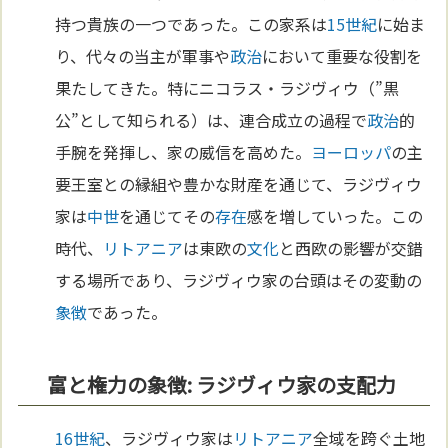
持つ貴族の一つであった。この家系は
15世紀
に始ま
り、代々の当主が軍事や
政治
において重要な役割を
果たしてきた。特にニコラス・ラジヴィウ（”黒
公”として知られる）は、連合成立の過程で
政治
的
手腕を発揮し、家の威信を高めた。
ヨーロッパ
の主
要王室との縁組や豊かな財産を通じて、ラジヴィウ
家は
中世
を通じてその
存在
感を増していった。この
時代、
リトアニア
は東欧の
文化
と西欧の影響が交錯
する場所であり、ラジヴィウ家の台頭はその変動の
象徴
であった。
富と権力の象徴: ラジヴィウ家の支配力
16世紀
、ラジヴィウ家は
リトアニア
全域を跨ぐ土地