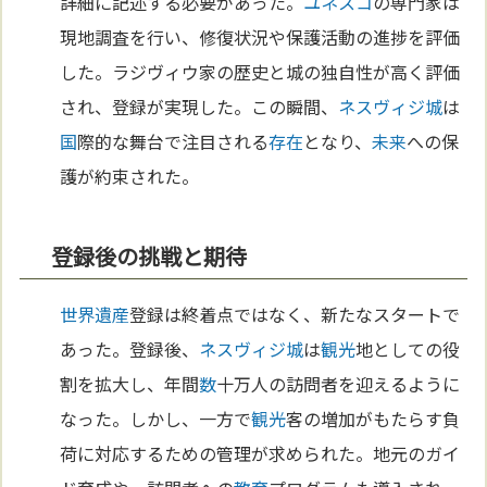
詳細に記述する必要があった。
ユネスコ
の専門家は
現地調査を行い、修復状況や保護活動の進捗を評価
した。ラジヴィウ家の歴史と城の独自性が高く評価
され、登録が実現した。この瞬間、
ネスヴィジ城
は
国
際的な舞台で注目される
存在
となり、
未来
への保
護が約束された。
登録後の挑戦と期待
世界遺産
登録は終着点ではなく、新たなスタートで
あった。登録後、
ネスヴィジ城
は
観光
地としての役
割を拡大し、年間
数
十万人の訪問者を迎えるように
なった。しかし、一方で
観光
客の増加がもたらす負
荷に対応するための管理が求められた。地元のガイ