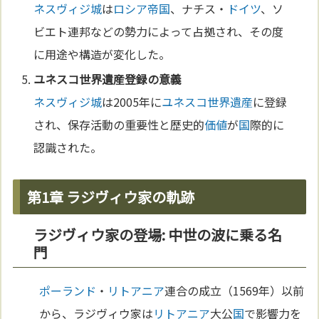
ネスヴィジ城
は
ロシア
帝国
、ナチス・
ドイツ
、ソ
ビエト連邦などの勢力によって占拠され、その度
に用途や構造が変化した。
ユネスコ
世界遺産
登録の意義
ネスヴィジ城
は2005年に
ユネスコ
世界遺産
に登録
され、保存活動の重要性と歴史的
価値
が
国
際的に
認識された。
第1章 ラジヴィウ家の軌跡
ラジヴィウ家の登場: 中世の波に乗る名
門
ポーランド
・
リトアニア
連合の成立（1569年）以前
から、ラジヴィウ家は
リトアニア
大公
国
で影響力を