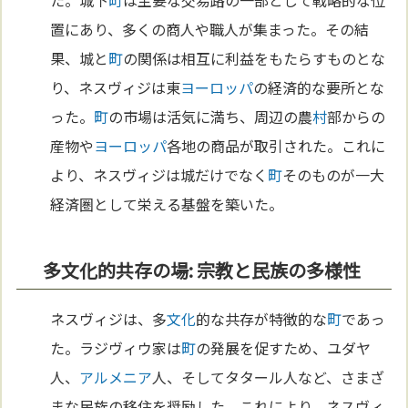
置にあり、多くの商人や職人が集まった。その結
果、城と
町
の関係は相互に利益をもたらすものとな
り、ネスヴィジは東
ヨーロッパ
の経済的な要所とな
った。
町
の市場は活気に満ち、周辺の農
村
部からの
産物や
ヨーロッパ
各地の商品が取引された。これに
より、ネスヴィジは城だけでなく
町
そのものが一大
経済圏として栄える基盤を築いた。
多文化的共存の場: 宗教と民族の多様性
ネスヴィジは、多
文化
的な共存が特徴的な
町
であっ
た。ラジヴィウ家は
町
の発展を促すため、ユダヤ
人、
アルメニア
人、そしてタタール人など、さまざ
まな民族の移住を奨励した。これにより、ネスヴィ