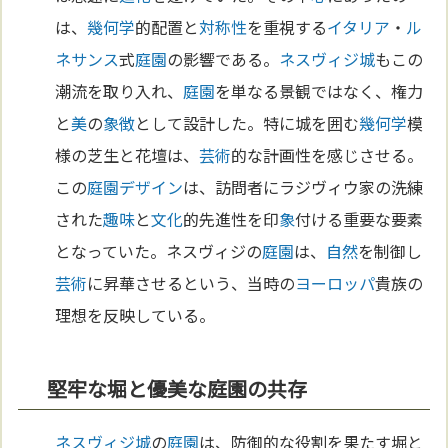
は、
幾何学
的配置と
対称性
を重視する
イタリア
・
ル
ネサンス
式
庭園
の影響である。
ネスヴィジ城
もこの
潮流を取り入れ、
庭園
を単なる景観ではなく、権力
と
美
の
象徴
として設計した。特に城を囲む
幾何学
模
様の芝生と花壇は、
芸術
的な計画性を感じさせる。
この
庭園
デザイン
は、訪問者にラジヴィウ家の洗練
された
趣味
と
文化
的先進性を印
象
付ける重要な要素
となっていた。ネスヴィジの
庭園
は、
自然
を制御し
芸術
に昇華させるという、当時の
ヨーロッパ
貴族の
理想を反映している。
堅牢な堀と優美な庭園の共存
ネスヴィジ城
の
庭園
は、防御的な役割を果たす堀と