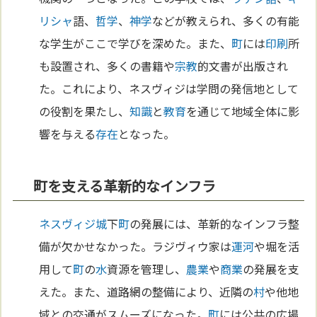
リシャ
語、
哲学
、
神学
などが教えられ、多くの有能
な学生がここで学びを深めた。また、
町
には
印刷
所
も設置され、多くの書籍や
宗教
的文書が出版され
た。これにより、ネスヴィジは学問の発信地として
の役割を果たし、
知識
と
教育
を通じて地域全体に影
響を与える
存在
となった。
町を支える革新的なインフラ
ネスヴィジ城
下
町
の発展には、革新的なインフラ整
備が欠かせなかった。ラジヴィウ家は
運河
や堀を活
用して
町
の
水
資源を管理し、
農業
や
商業
の発展を支
えた。また、道路網の整備により、近隣の
村
や他地
域との交通がスムーズになった。
町
には公共の広場