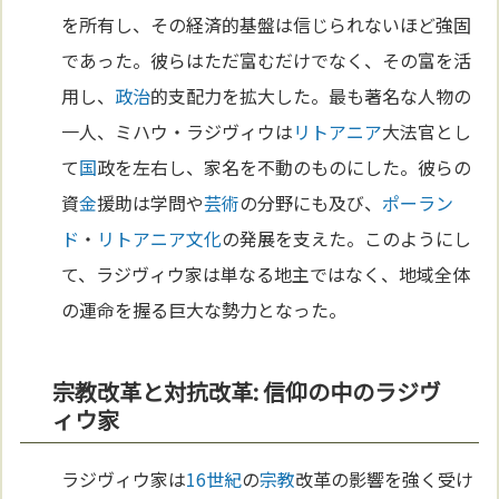
を所有し、その経済的基盤は信じられないほど強固
であった。彼らはただ富むだけでなく、その富を活
用し、
政治
的支配力を拡大した。最も著名な人物の
一人、ミハウ・ラジヴィウは
リトアニア
大法官とし
て
国
政を左右し、家名を不動のものにした。彼らの
資
金
援助は学問や
芸術
の分野にも及び、
ポーラン
ド
・
リトアニア
文化
の発展を支えた。このようにし
て、ラジヴィウ家は単なる地主ではなく、地域全体
の運命を握る巨大な勢力となった。
宗教改革と対抗改革: 信仰の中のラジヴ
ィウ家
ラジヴィウ家は
16世紀
の
宗教
改革の影響を強く受け