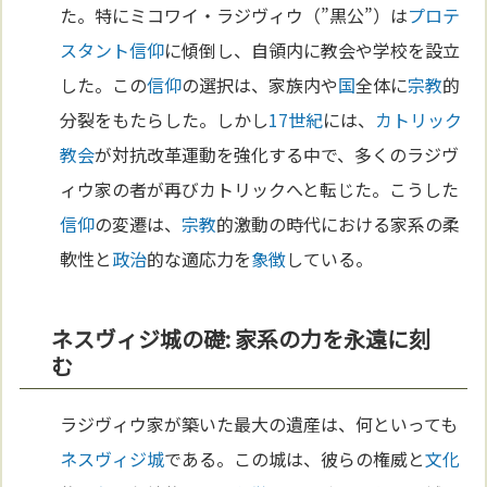
た。特にミコワイ・ラジヴィウ（”黒公”）は
プロテ
スタント
信仰
に傾倒し、自領内に教会や学校を設立
した。この
信仰
の選択は、家族内や
国
全体に
宗教
的
分裂をもたらした。しかし
17世紀
には、
カトリック
教会
が対抗改革運動を強化する中で、多くのラジヴ
ィウ家の者が再びカトリックへと転じた。こうした
信仰
の変遷は、
宗教
的激動の時代における家系の柔
軟性と
政治
的な適応力を
象徴
している。
ネスヴィジ城の礎: 家系の力を永遠に刻
む
ラジヴィウ家が築いた最大の遺産は、何といっても
ネスヴィジ城
である。この城は、彼らの権威と
文化