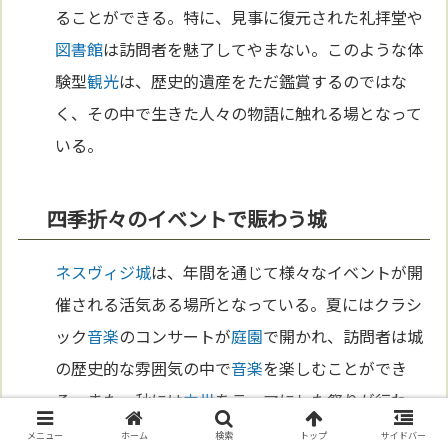
ることができる。特に、見事に復元された礼拝堂や
図書館
は訪問者を魅了してやまない。このような体
験型
観光
は、歴史的遺産をただ鑑賞するのではな
く、その中で生きた人々の物語に触れる場となって
いる。
四季折々のイベントで賑わう城
ネスヴィジ城
は、年間を通じて様々なイベントが開
催される活気ある場所となっている。夏にはクラシ
ック
音楽
のコンサートが
庭園
で開かれ、訪問者は城
の歴史的な雰囲気の中で
音楽
を楽しむことができ
る。また、秋には
中世
をテーマにした祭りが行わ
れ、当時の衣装や
伝統
的な食べ物を体験できる。こ
メニュー
ホーム
検索
トップ
サイドバー