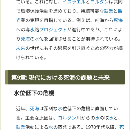
ている。これに対し、
イスラエル
と
ヨルダン
は共同
で環境保護活動を進めており、持続可能な
鉱業
と
観
光
業の実現を目指している。例えば、紅海から
死海
への導
水
路
プロジェクト
が進行中であり、これによ
り
死海
の
水
位を回復させることが期待されている。
未来
の世代にもその恩恵を引き継ぐための努力が続
けられている。
第9章: 現代における死海の課題と未来
水位低下の危機
近年、
死海
は深刻な
水
位低下の危機に直面してい
る。主要な原因は、
ヨルダン
川からの
水
の取
水
と、
鉱業
活動による
水
の蒸発である。1970年代以降、
死