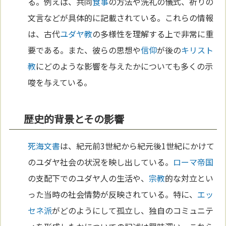
る。例えば、共同
食事
の方法や洗礼の儀式、祈りの
文言などが具体的に記載されている。これらの情報
は、古代
ユダヤ教
の多様性を理解する上で非常に重
要である。また、彼らの思想や
信仰
が後の
キリスト
教
にどのような影響を与えたかについても多くの示
唆を与えている。
歴史的背景とその影響
死海文書
は、紀元前3世紀から紀元後1世紀にかけて
のユダヤ社会の状況を映し出している。
ローマ
帝国
の支配下でのユダヤ人の生活や、
宗教
的な対立とい
った当時の社会情勢が反映されている。特に、
エッ
セネ派
がどのようにして孤立し、独自のコミュニテ