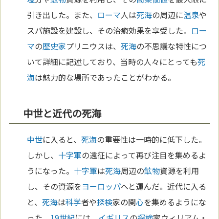
引き出した。また、
ローマ
人は
死海
の周辺に
温泉
や
スパ施設を建設し、その治癒効果を享受した。
ロー
マ
の
歴史家
プリニウスは、
死海
の不思議な特性につ
いて詳細に記述しており、当時の人々にとっても
死
海
は魅力的な場所であったことがわかる。
中世と近代の死海
中世
に入ると、
死海
の重要性は一時的に低下した。
しかし、
十字軍
の遠征によって再び注目を集めるよ
うになった。
十字軍
は
死海
周辺の
鉱物
資源を利用
し、その資源を
ヨーロッパ
へと運んだ。近代に入る
と、
死海
は
科学
者や
探検
家の関
心
を集めるようにな
った。
19世紀
には、
イギリス
の
探検
家ウィリアム・