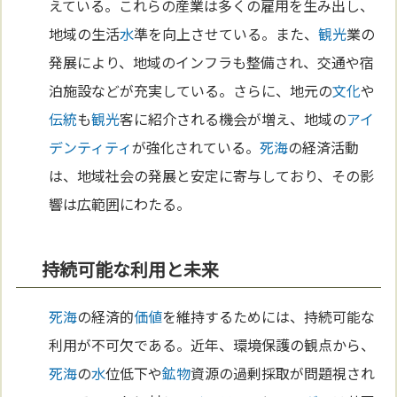
えている。これらの産業は多くの雇用を生み出し、
地域の生活
水
準を向上させている。また、
観光
業の
発展により、地域のインフラも整備され、交通や宿
泊施設などが充実している。さらに、地元の
文化
や
伝統
も
観光
客に紹介される機会が増え、地域の
アイ
デンティティ
が強化されている。
死海
の経済活動
は、地域社会の発展と安定に寄与しており、その影
響は広範囲にわたる。
持続可能な利用と未来
死海
の経済的
価値
を維持するためには、持続可能な
利用が不可欠である。近年、環境保護の観点から、
死海
の
水
位低下や
鉱物
資源の過剰採取が問題視され