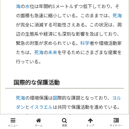
海
の
水
位は年間約1メートルずつ低下しており、そ
の面積も急速に縮小している。このままでは、
死海
が完全に消滅する可能性さえある。この状況は、周
辺の生態系や経済にも深刻な影響を及ぼしており、
緊急の対策が求められている。
科学
者や環境活動家
たちは、
死海
の
未来
を守るためにさまざまな提案を
行っている。
国際的な保護活動
死海
の環境保護は
国
際的な課題となっており、
ヨル
ダン
と
イスラエル
は共同で保護活動を進めている。
特に注目されているのが「レッド・デッド・
プロジ
ェクト
」である。これは、紅海から
死海
に
水
を引く
メニュー
ホーム
検索
トップ
サイドバー