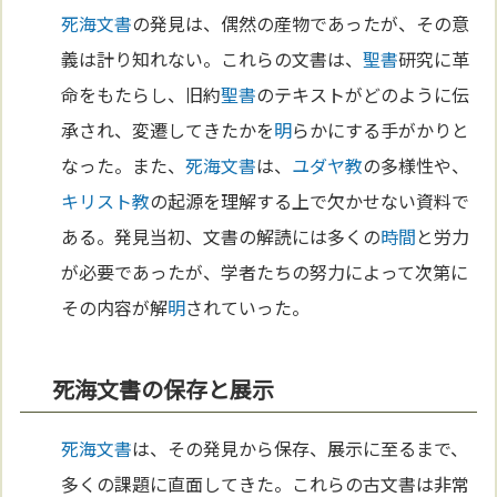
死海文書
の発見は、偶然の産物であったが、その意
義は計り知れない。これらの文書は、
聖書
研究に革
命をもたらし、旧約
聖書
のテキストがどのように伝
承され、変遷してきたかを
明
らかにする手がかりと
なった。また、
死海文書
は、
ユダヤ教
の多様性や、
キリスト教
の起源を理解する上で欠かせない資料で
ある。発見当初、文書の解読には多くの
時間
と労力
が必要であったが、学者たちの努力によって次第に
その内容が解
明
されていった。
死海文書の保存と展示
死海文書
は、その発見から保存、展示に至るまで、
多くの課題に直面してきた。これらの古文書は非常