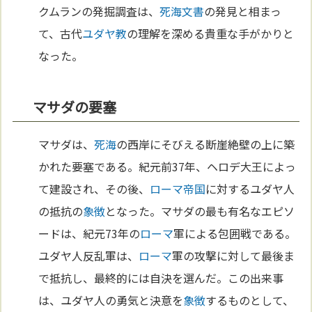
クムランの発掘調査は、
死海文書
の発見と相まっ
て、古代
ユダヤ教
の理解を深める貴重な手がかりと
なった。
マサダの要塞
マサダは、
死海
の西岸にそびえる断崖絶壁の上に築
かれた要塞である。紀元前37年、ヘロデ大王によっ
て建設され、その後、
ローマ
帝国
に対するユダヤ人
の抵抗の
象徴
となった。マサダの最も有名なエピソ
ードは、紀元73年の
ローマ
軍による包囲戦である。
ユダヤ人反乱軍は、
ローマ
軍の攻撃に対して最後ま
で抵抗し、最終的には自決を選んだ。この出来事
は、ユダヤ人の勇気と決意を
象徴
するものとして、