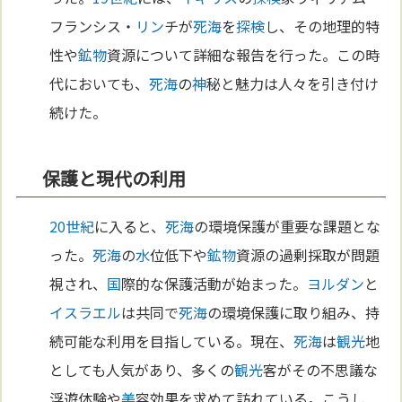
フランシス・
リン
チが
死海
を
探検
し、その地理的特
性や
鉱物
資源について詳細な報告を行った。この時
代においても、
死海
の
神
秘と魅力は人々を引き付け
続けた。
保護と現代の利用
20世紀
に入ると、
死海
の環境保護が重要な課題とな
った。
死海
の
水
位低下や
鉱物
資源の過剰採取が問題
視され、
国
際的な保護活動が始まった。
ヨルダン
と
イスラエル
は共同で
死海
の環境保護に取り組み、持
続可能な利用を目指している。現在、
死海
は
観光
地
としても人気があり、多くの
観光
客がその不思議な
浮遊体験や
美
容効果を求めて訪れている。こうし