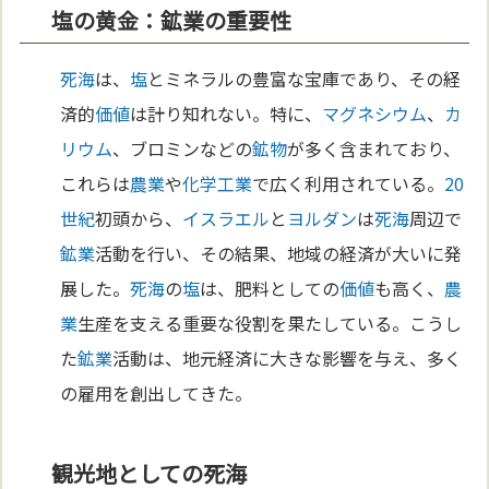
塩の黄金：鉱業の重要性
死海
は、
塩
とミネラルの豊富な宝庫であり、その経
済的
価値
は計り知れない。特に、
マグネシウム
、
カ
リウム
、ブロミンなどの
鉱物
が多く含まれており、
これらは
農業
や
化学
工業
で広く利用されている。
20
世紀
初頭から、
イスラエル
と
ヨルダン
は
死海
周辺で
鉱業
活動を行い、その結果、地域の経済が大いに発
展した。
死海
の
塩
は、肥料としての
価値
も高く、
農
業
生産を支える重要な役割を果たしている。こうし
た
鉱業
活動は、地元経済に大きな影響を与え、多く
の雇用を創出してきた。
観光地としての死海