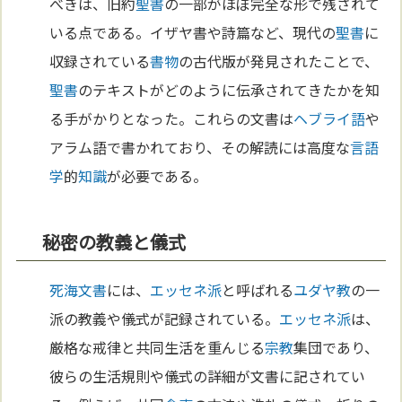
べきは、旧約
聖書
の一部がほぼ完全な形で残されて
いる点である。イザヤ書や詩篇など、現代の
聖書
に
収録されている
書物
の古代版が発見されたことで、
聖書
のテキストがどのように伝承されてきたかを知
る手がかりとなった。これらの文書は
ヘブライ語
や
アラム語で書かれており、その解読には高度な
言語
学
的
知識
が必要である。
秘密の教義と儀式
死海文書
には、
エッセネ派
と呼ばれる
ユダヤ教
の一
派の教義や儀式が記録されている。
エッセネ派
は、
厳格な戒律と共同生活を重んじる
宗教
集団であり、
彼らの生活規則や儀式の詳細が文書に記されてい