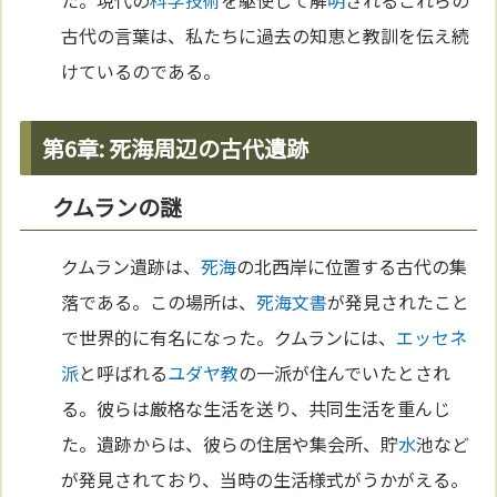
た。現代の
科学
技術
を駆使して解
明
されるこれらの
古代の言葉は、私たちに過去の知恵と教訓を伝え続
けているのである。
第6章: 死海周辺の古代遺跡
クムランの謎
クムラン遺跡は、
死海
の北西岸に位置する古代の集
落である。この場所は、
死海文書
が発見されたこと
で世界的に有名になった。クムランには、
エッセネ
派
と呼ばれる
ユダヤ教
の一派が住んでいたとされ
る。彼らは厳格な生活を送り、共同生活を重んじ
た。遺跡からは、彼らの住居や集会所、貯
水
池など
が発見されており、当時の生活様式がうかがえる。