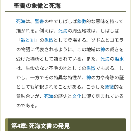
聖書の象徴と死海
死海
は、
聖書
の中でしばしば
象徴
的な意味を持って
描かれる。例えば、
死海
の周辺地域は、しばしば
「
罪と罰
」の
象徴
として登場する。ソドムとゴモラ
の物語に代表されるように、この地域は
神
の裁きを
受けた場所として語られている。また、
死海
の
塩
水
は、生命のない不毛の地としての
象徴
でもある。し
かし、一方でその特異な特性が、
神
の力や奇跡の証
としても解釈されることがある。こうした
象徴
的な
意味合いが、
死海
の歴史と
文化
に深く刻まれている
のである。
第4章: 死海文書の発見