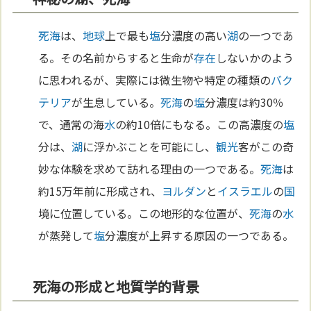
死海
は、
地球
上で最も
塩
分濃度の高い
湖
の一つであ
る。その名前からすると生命が
存在
しないかのよう
に思われるが、実際には微生物や特定の種類の
バク
テリア
が生息している。
死海
の
塩
分濃度は約30％
で、通常の海
水
の約10倍にもなる。この高濃度の
塩
分は、
湖
に浮かぶことを可能にし、
観光
客がこの奇
妙な体験を求めて訪れる理由の一つである。
死海
は
約15万年前に形成され、
ヨルダン
と
イスラエル
の
国
境に位置している。この地形的な位置が、
死海
の
水
が蒸発して
塩
分濃度が上昇する原因の一つである。
死海の形成と地質学的背景