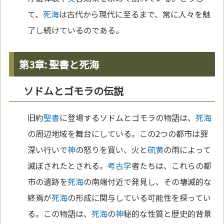
て、
死海
は古代から現代に至るまで、常に人々を魅
了し続けているのである。
第3章: 聖書と死海
ソドムとゴモラの伝説
旧約
聖書
に登場するソドムとゴモラの物語は、
死海
の周辺地域を舞台にしている。この2つの都市は罪
深い行いで
神
の怒りを買い、火と
硫黄
の雨によって
滅ぼされたとされる。
考古学
者たちは、これらの都
市の遺跡を
死海
の南端付近で発見し、その壊滅的な
終焉が
死海
の形成に関与している可能性を探ってい
る。この物語は、
死海
の
神
秘的な性質と歴史的背景