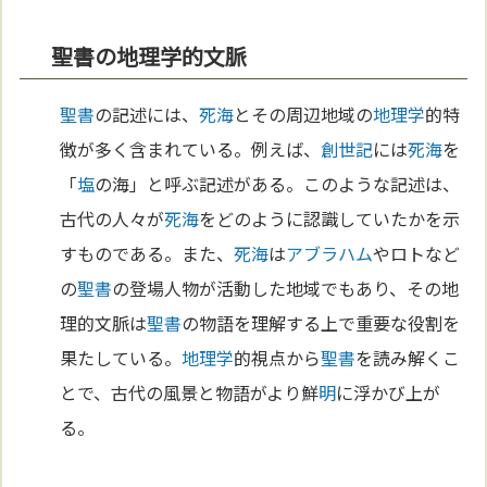
聖書の地理学的文脈
聖書
の記述には、
死海
とその周辺地域の
地理学
的特
徴が多く含まれている。例えば、
創世記
には
死海
を
「
塩
の海」と呼ぶ記述がある。このような記述は、
古代の人々が
死海
をどのように認識していたかを示
すものである。また、
死海
は
アブラハム
やロトなど
の
聖書
の登場人物が活動した地域でもあり、その地
理的文脈は
聖書
の物語を理解する上で重要な役割を
果たしている。
地理学
的視点から
聖書
を読み解くこ
とで、古代の風景と物語がより鮮
明
に浮かび上が
る。