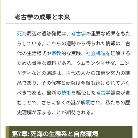
考古学の成果と未来
死海
周辺の遺跡発掘は、
考古学
の重要な成果をもた
らしている。これらの遺跡から得られた情報は、古
代の生活様式や
宗教
的な実践、
社会構造
を理解する
ための貴重な資料である。クムランやマサダ、エン
ゲディなどの遺跡は、古代の人々の知恵や努力の結
晶であり、その保存と研究は今後も続けられていく
べきである。最新の
技術
を駆使した
考古学
調査が進
むことで、さらに多くの謎が解
明
され、私たちの歴
史理解が深まることが期待される。
第7章: 死海の生態系と自然環境