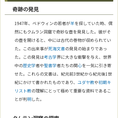
奇跡の発見
1947年、ベドウィンの若者が
羊
を探していた時、偶
然にもクムラン洞窟で奇妙な壺を発見した。彼がそ
の壺を開けると、中には古代の巻物が収められてい
た。この出来事が
死海文書
の発見の始まりであっ
た。この発見は
考古学
界に大きな衝撃を与え、世界
中の
歴史学
者や
聖書学
者たちの関
心
を一気に引き寄
せた。これらの文書は、紀元前3世紀から紀元後1世
紀にかけて書かれたものであり、
ユダヤ教
や
初期キ
リスト教
の理解にとって極めて重要な資料であるこ
とが判
明
した。