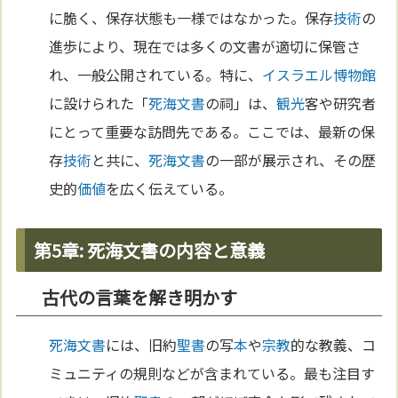
に脆く、保存状態も一様ではなかった。保存
技術
の
進歩により、現在では多くの文書が適切に保管さ
れ、一般公開されている。特に、
イスラエル
博物館
に設けられた「
死海文書
の祠」は、
観光
客や研究者
にとって重要な訪問先である。ここでは、最新の保
存
技術
と共に、
死海文書
の一部が展示され、その歴
史的
価値
を広く伝えている。
第5章: 死海文書の内容と意義
古代の言葉を解き明かす
死海文書
には、旧約
聖書
の写
本
や
宗教
的な教義、コ
ミュニティの規則などが含まれている。最も注目す