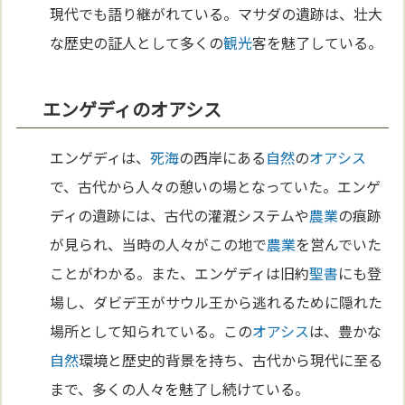
現代でも語り継がれている。マサダの遺跡は、壮大
な歴史の証人として多くの
観光
客を魅了している。
エンゲディのオアシス
エンゲディは、
死海
の西岸にある
自然
の
オアシス
で、古代から人々の憩いの場となっていた。エンゲ
ディの遺跡には、古代の灌漑システムや
農業
の痕跡
が見られ、当時の人々がこの地で
農業
を営んでいた
ことがわかる。また、エンゲディは旧約
聖書
にも登
場し、ダビデ王がサウル王から逃れるために隠れた
場所として知られている。この
オアシス
は、豊かな
自然
環境と歴史的背景を持ち、古代から現代に至る
まで、多くの人々を魅了し続けている。