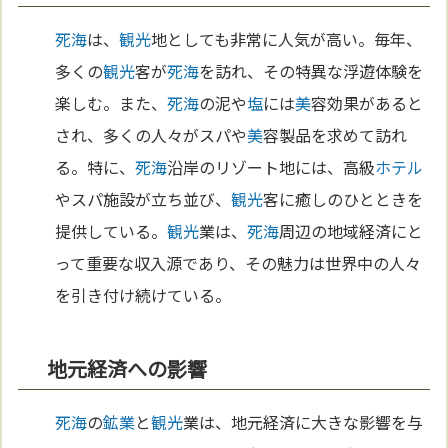
死海
は、
観光
地としても非常に人気が高い。毎年、
多くの
観光
客が
死海
を訪れ、その特異な浮遊体験を
楽しむ。また、
死海
の泥や
塩
には
美
容効果があると
され、多くの人々がスパや
美
容製品を求めて訪れ
る。特に、
死海
沿岸のリゾート地には、高級
ホテル
やスパ施設が立ち並び、
観光
客に癒しのひとときを
提供している。
観光
業は、
死海
周辺の地域経済にと
って重要な収入源であり、その魅力は世界中の人々
を引き付け続けている。
地元経済への影響
死海
の
鉱業
と
観光
業は、地元経済に大きな影響を与