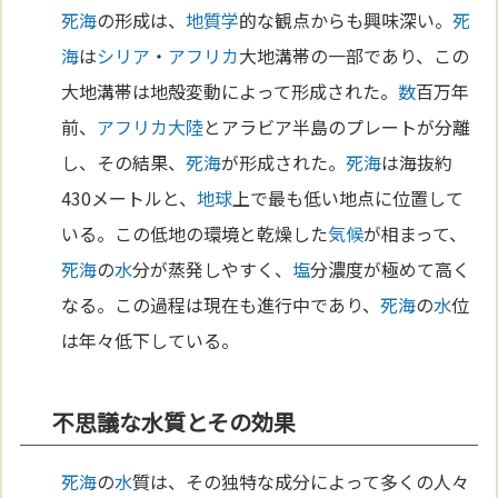
死海
の形成は、
地質学
的な観点からも興味深い。
死
海
は
シリア
・
アフリカ
大地溝帯の一部であり、この
大地溝帯は地殻変動によって形成された。
数
百万年
前、
アフリカ
大陸
とアラビア半島のプレートが分離
し、その結果、
死海
が形成された。
死海
は海抜約
430メートルと、
地球
上で最も低い地点に位置して
いる。この低地の環境と乾燥した
気候
が相まって、
死海
の
水
分が蒸発しやすく、
塩
分濃度が極めて高く
なる。この過程は現在も進行中であり、
死海
の
水
位
は年々低下している。
不思議な水質とその効果
死海
の
水
質は、その独特な成分によって多くの人々