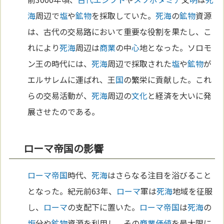
海
周辺で
塩
や
鉱物
を採取していた。
死海
の
鉱物
資源
は、古代の交易路において重要な役割を果たし、こ
れにより
死海
周辺は
商業
の中
心
地となった。ソロモ
ン王の時代には、
死海
周辺で採取された
塩
や
鉱物
が
エルサレムに運ばれ、王
国
の繁栄に貢献した。これ
らの交易活動が、
死海
周辺の
文化
と経済を大いに発
展させたのである。
ローマ帝国の影響
ローマ
帝国
時代、
死海
はさらなる注目を浴びること
となった。紀元前63年、
ローマ
軍は
死海
地域を征服
し、
ローマ
の支配下に置いた。
ローマ
帝国
は
死海
の
塩
分や
鉱物
資源を利用し、その
商業
価値
を最大限に