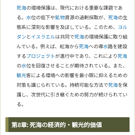
死海
の環境保護は、現代における重要な課題であ
る。
水
位の低下や
鉱物
資源の過剰採取が、
死海
の生
態系に深刻な影響を及ぼしている。このため、
ヨル
ダン
と
イスラエル
は共同で
死海
の環境保護に取り組
んでいる。例えば、紅海から
死海
への導
水
路を建設
する
プロジェクト
が進行中であり、これにより
死海
の
水
位を回復させることが期待されている。また、
観光
客による環境への影響を最小限に抑えるための
対策も講じられている。持続可能な方法で
死海
を保
護し、次世代に引き継ぐための努力が続けられてい
る。
第8章: 死海の経済的・観光的価値