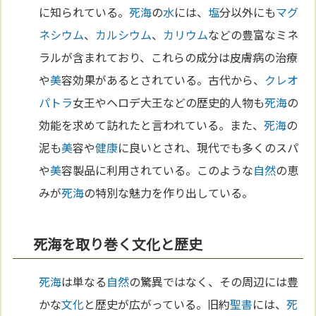
に知られている。
死海
の
水
には、
塩
分以外にも
マグ
ネシウム
、
カルシウム
、
カリウム
などの豊富なミネ
ラルが含まれており、これらの成分は皮膚病の治療
や
美
容効果があるとされている。古代から、
クレオ
パトラ
女王やヘロデ大王などの歴史的人物も
死海
の
効能を求めて訪れたと言われている。また、
死海
の
泥も
美
容や
健康
に良いとされ、現代でも多くのスパ
や
美
容製品に利用されている。このような
自然
の恵
みが
死海
の特別な魅力を作り出している。
死海を取り巻く文化と歴史
死海
は単なる
自然
の驚異ではなく、その周辺には豊
かな
文化
と歴史が広がっている。旧約
聖書
には、
死