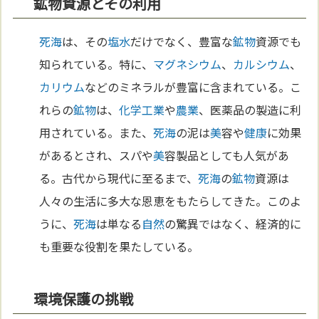
鉱物資源とその利用
死海
は、その
塩
水
だけでなく、豊富な
鉱物
資源でも
知られている。特に、
マグネシウム
、
カルシウム
、
カリウム
などのミネラルが豊富に含まれている。こ
れらの
鉱物
は、
化学
工業
や
農業
、医薬品の製造に利
用されている。また、
死海
の泥は
美
容や
健康
に効果
があるとされ、スパや
美
容製品としても人気があ
る。古代から現代に至るまで、
死海
の
鉱物
資源は
人々の生活に多大な恩恵をもたらしてきた。このよ
うに、
死海
は単なる
自然
の驚異ではなく、経済的に
も重要な役割を果たしている。
環境保護の挑戦