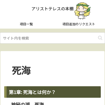
アリストテレスの本棚
項目一覧
項目追加のリクエスト
死海
第1章: 死海とは何か？
神秘の湖、死海