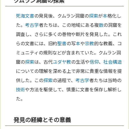
クムラン洞窟の探索
死海文書
の発見後、クムラン洞窟の
探索
が
本
格化し
た。
考古学
者たちは、この地域にある複
数
の洞窟を
調査し、さらに多くの巻物や断片を発見した。これ
らの文書には、旧約
聖書
の写
本
や
宗教
的な教義、コ
ミュニティの規則などが含まれていた。クムラン洞
窟の
探索
は、古代
ユダヤ教
の生活や
信仰
、
社会構造
についての理解を深める上で非常に貴重な情報を提
供した。この
探索
の過程で、
考古学
者たちは当時の
技術
や方法を駆使して、慎重に文書を保存し解析し
た。
発見の経緯とその意義