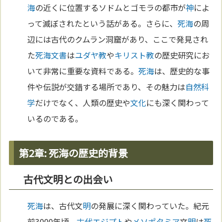
海
の近くに位置するソドムとゴモラの都市が
神
によ
って滅ぼされたという話がある。さらに、
死海
の周
辺には古代のクムラン洞窟があり、ここで発見され
た
死海文書
は
ユダヤ教
や
キリスト教
の歴史研究にお
いて非常に重要な資料である。
死海
は、歴史的な事
件や伝説が交錯する場所であり、その魅力は
自然科
学
だけでなく、人類の歴史や
文化
にも深く関わって
いるのである。
第2章: 死海の歴史的背景
古代文明との出会い
死海
は、古代文
明
の発展に深く関わっていた。紀元
前3000年頃、
古代エジプト
や
メソポタミア
文
明
は
死