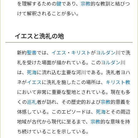
を理解するための
鍵
であり、
宗教
的な教訓と結びつ
けて解釈されることが多い。
イエスと洗礼の地
新約
聖書
では、
イエス
・
キリスト
が
ヨルダン
川で洗
礼を受けた場面が描かれている。この
ヨルダン
川
は、
死海
に流れ込む主要な河川である。洗礼者ヨハ
ネが
イエス
に洗礼を施したこの場所は、
キリスト教
において非常に重要な聖地とされている。現在も多
くの
巡礼
者が訪れ、その歴史的および
宗教
的意義を
体感している。このエピソードは、
死海
とその周辺
地域が古代から現代に至るまで、
宗教
的な意味を持
ち続けていることを示している。