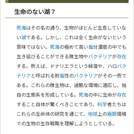
生命のない湖？
死海
はその名の通り、生物がほとんど生息していな
い
湖
である。しかし、これは全く生命がないという
意味ではない。
死海
の極めて高い
塩
分濃度の中でも
生き延びることができる微生物や
バクテリア
が
存在
する。例えば、ドナリエラという緑藻や、ハロ
バク
テリア
と呼ばれる耐
塩
性の
バクテリア
がその一例で
ある。これらの微生物は、過酷な環境に適応し、独
自の生態系を形成している。
死海
の中に生命が
存在
すること自体が驚くべきことであり、
科学
者たちは
これらの生命体の研究を通じて、
地球
上の
極限
環境
での生物の生存戦略を理解しようとしている。