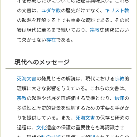
ィを形成したかについての記述は興味深い。これら
の文書は、
ユダヤ教
の歴史だけでなく、
キリスト教
の起源を理解する上でも重要な資料である。その影
響は現代に至るまで続いており、
宗教
史研究におい
て欠かせない
存在
である。
現代へのメッセージ
死海文書
の発見とその解読は、現代における
宗教
的
理解に大きな影響を与えている。これらの文書は、
宗教
の起源や発展を再評価する契機となり、
信仰
の
多様性と歴史的背景を理解するための重要な手がか
りを提供している。また、
死海文書
の保存と研究の
過程は、
文化
遺産の保護の重要性をも再認識させ