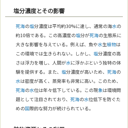
塩分濃度とその影響
死海
の
塩
分濃度は平均約30%に達し、通常の海
水
の
約10倍である。この高濃度の
塩
分が
死海
の生態系に
大きな影響を与えている。例えば、魚や
水
生
植物
は
この環境では生きられない。しかし、
塩
分濃度の高
さは浮力を増し、人間が
水
に浮かぶという独特の体
験を提供する。また、
塩
分濃度が高いため、
死海
の
水
は密度が高く、蒸発率も非常に高い。このため、
死海
の
水
位は年々低下している。この現
象
は環境問
題として注目されており、
死海
の
水
位低下を防ぐた
めの
国
際的な努力が続けられている。