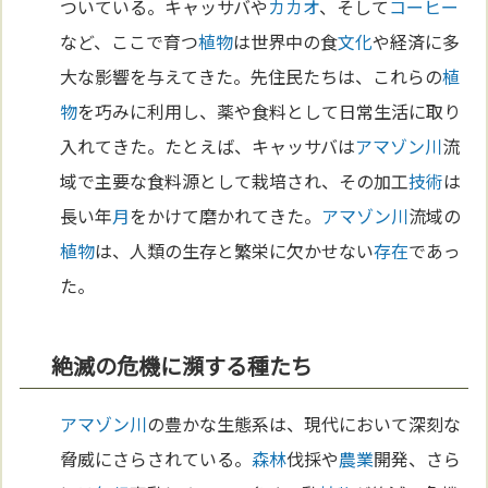
ついている。キャッサバや
カカオ
、そして
コーヒー
など、ここで育つ
植物
は世界中の食
文化
や経済に多
大な影響を与えてきた。先住民たちは、これらの
植
物
を巧みに利用し、薬や食料として日常生活に取り
入れてきた。たとえば、キャッサバは
アマゾン川
流
域で主要な食料源として栽培され、その加工
技術
は
長い年
月
をかけて磨かれてきた。
アマゾン川
流域の
植物
は、人類の生存と繁栄に欠かせない
存在
であっ
た。
絶滅の危機に瀕する種たち
アマゾン川
の豊かな生態系は、現代において深刻な
脅威にさらされている。
森林
伐採や
農業
開発、さら