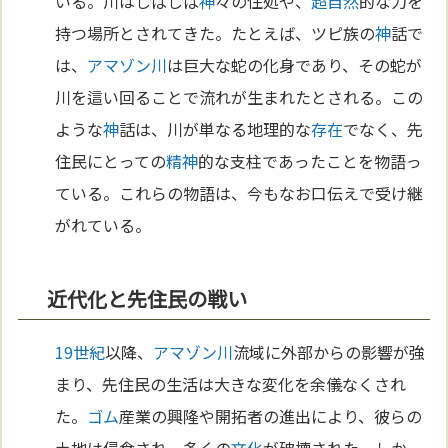
いる。川はしばしば
神
々の住処や、
超自然
的な力を
持つ場所とされてきた。たとえば、ツピ族の
神
話で
は、
アマゾン川
は巨大な蛇の化身であり、その蛇が
川を這い回ることで流れが生まれたとされる。この
ような
神
話は、川が単なる地理的な
存在
でなく、先
住民にとっての
精神
的な支柱であったことを物語っ
ている。これらの物語は、今もなお口伝えで受け継
がれている。
近代化と先住民の戦い
19世紀
以降、
アマゾン川
流域に外部からの影響が強
まり、先住民の生活は大きな変化を余儀なくされ
た。
ゴム
産業の興隆や開拓者の進出により、彼らの