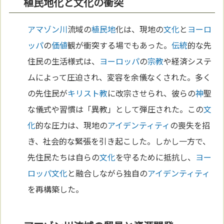
植民地化と文化の衝突
アマゾン川
流域の
植民地
化は、現地の
文化
と
ヨーロ
ッパ
の
価値
観が衝突する場でもあった。
伝統
的な先
住民の生活様式は、
ヨーロッパ
の
宗教
や経済システ
ムによって圧迫され、変容を余儀なくされた。多く
の先住民が
キリスト教
に改宗させられ、彼らの
神
聖
な儀式や習慣は「異教」として弾圧された。この
文
化
的な圧力は、現地の
アイデンティティ
の喪失を招
き、社会的な緊張を引き起こした。しかし一方で、
先住民たちは自らの
文化
を守るために抵抗し、
ヨー
ロッパ
文化
と融合しながら独自の
アイデンティティ
を再構築した。