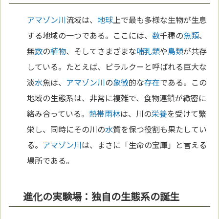
アマゾン川
流域は、
地球
上で最も多様な生物が生息
する地域の一つである。ここには、
数
千種の
魚類
、
無
数
の
植物
、そしてさまざまな
哺乳類
や
鳥類
が共存
している。たとえば、ピラルクーと呼ばれる巨大な
淡
水
魚は、
アマゾン川
の
象徴
的な
存在
である。この
地域の生態系は、非常に複雑で、食物連鎖が緻密に
絡み合っている。
熱帯雨林
は、川の
栄養
を受けて繁
栄し、同時にその川の
水
質を保つ役割も果たしてい
る。
アマゾン川
は、まさに「生命の宝庫」と言える
場所である。
進化の実験場：独自の生態系の誕生