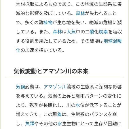
木材採取によるものであり、この地域の生態系に壊
滅的な影響を及ぼしている。
森林
が失われること
で、多くの動
植物
が生息地を失い、絶滅の危機に瀕
している。また、
森林
は
大気
中の二
酸
化
炭素
を吸収
する役割を果たしているため、その破壊は
地球温暖
化
の加速を招いている。
気候変動とアマゾン川の未来
気候
変動は、
アマゾン川
流域の生態系に深刻な影響
を与えている。気温の上昇と降雨パターンの変化に
より、乾季が長期化し、川の
水
位が低下することが
増えてきた。この現
象
は、生態系のバランスを崩
し、
魚類
やその他の
水
生生物にとって生存が困難に