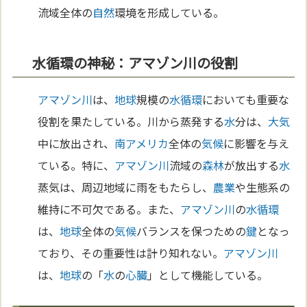
流域全体の
自然
環境を形成している。
水循環の神秘：アマゾン川の役割
アマゾン川
は、
地球
規模の
水循環
においても重要な
役割を果たしている。川から蒸発する
水
分は、
大気
中に放出され、
南アメリカ
全体の
気候
に影響を与え
ている。特に、
アマゾン川
流域の
森林
が放出する
水
蒸気は、周辺地域に雨をもたらし、
農業
や生態系の
維持に不可欠である。また、
アマゾン川
の
水循環
は、
地球
全体の
気候
バランスを保つための
鍵
となっ
ており、その重要性は計り知れない。
アマゾン川
は、
地球
の「
水
の
心臓
」として機能している。