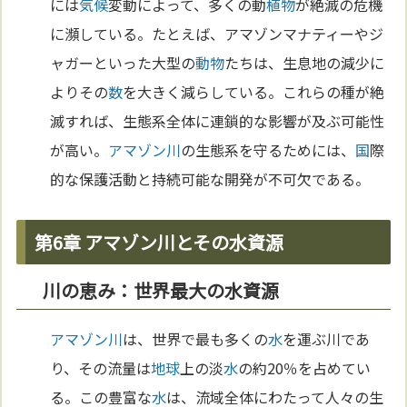
には
気候
変動によって、多くの動
植物
が絶滅の危機
に瀕している。たとえば、アマゾンマナティーやジ
ャガーといった大型の
動物
たちは、生息地の減少に
よりその
数
を大きく減らしている。これらの種が絶
滅すれば、生態系全体に連鎖的な影響が及ぶ可能性
が高い。
アマゾン川
の生態系を守るためには、
国
際
的な保護活動と持続可能な開発が不可欠である。
第6章 アマゾン川とその水資源
川の恵み：世界最大の水資源
アマゾン川
は、世界で最も多くの
水
を運ぶ川であ
り、その流量は
地球
上の淡
水
の約20％を占めてい
る。この豊富な
水
は、流域全体にわたって人々の生