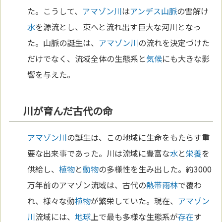
た。こうして、
アマゾン川
は
アンデス山脈
の雪解け
水
を源流とし、東へと流れ出す巨大な河川となっ
た。山脈の誕生は、
アマゾン川
の流れを決定づけた
だけでなく、流域全体の生態系と
気候
にも大きな影
響を与えた。
川が育んだ古代の命
アマゾン川
の誕生は、この地域に生命をもたらす重
要な出来事であった。川は流域に豊富な
水
と
栄養
を
供給し、
植物
と
動物
の多様性を生み出した。約3000
万年前のアマゾン流域は、古代の
熱帯雨林
で覆わ
れ、様々な動
植物
が繁栄していた。現在、
アマゾン
川
流域には、
地球
上で最も多様な生態系が
存在
す