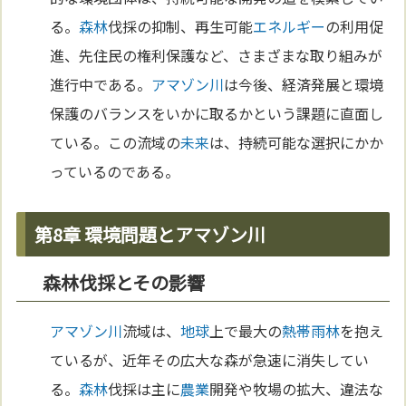
る。
森林
伐採の抑制、再生可能
エネルギー
の利用促
進、先住民の権利保護など、さまざまな取り組みが
進行中である。
アマゾン川
は今後、経済発展と環境
保護のバランスをいかに取るかという課題に直面し
ている。この流域の
未来
は、持続可能な選択にかか
っているのである。
第8章 環境問題とアマゾン川
森林伐採とその影響
アマゾン川
流域は、
地球
上で最大の
熱帯雨林
を抱え
ているが、近年その広大な森が急速に消失してい
る。
森林
伐採は主に
農業
開発や牧場の拡大、違法な