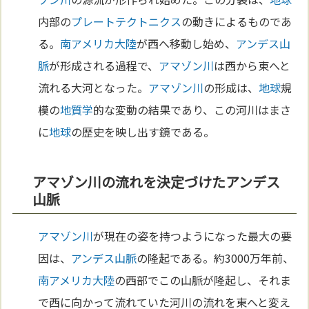
内部の
プレートテクトニクス
の動きによるものであ
る。
南アメリカ
大陸
が西へ移動し始め、
アンデス山
脈
が形成される過程で、
アマゾン川
は西から東へと
流れる大河となった。
アマゾン川
の形成は、
地球
規
模の
地質学
的な変動の結果であり、この河川はまさ
に
地球
の歴史を映し出す鏡である。
アマゾン川の流れを決定づけたアンデス
山脈
アマゾン川
が現在の姿を持つようになった最大の要
因は、
アンデス山脈
の隆起である。約3000万年前、
南アメリカ
大陸
の西部でこの山脈が隆起し、それま
で西に向かって流れていた河川の流れを東へと変え