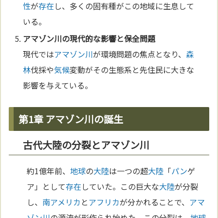
性
が
存在
し、多くの固有種がこの地域に生息して
いる。
アマゾン川
の現代的な影響と保全問題
現代では
アマゾン川
が環境問題の焦点となり、
森
林
伐採や
気候
変動がその生態系と先住民に大きな
影響を与えている。
第1章 アマゾン川の誕生
古代大陸の分裂とアマゾン川
約1億年前、
地球
の
大陸
は一つの超
大陸
「
パン
ゲ
ア」として
存在
していた。この巨大な
大陸
が分裂
し、
南アメリカ
と
アフリカ
が分かれることで、
アマ
ゾン川
の源流が形作られ始めた。この分裂は、
地球