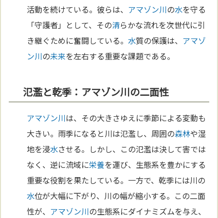
活動を続けている。彼らは、
アマゾン川
の
水
を守る
「守護者」として、その
清
らかな流れを次世代に引
き継ぐために奮闘している。
水
質の保護は、
アマゾ
ン川
の
未来
を左右する重要な課題である。
氾濫と乾季：アマゾン川の二面性
アマゾン川
は、その大きさゆえに季節による変動も
大きい。雨季になると川は氾濫し、周囲の
森林
や湿
地を浸
水
させる。しかし、この氾濫は決して害では
なく、逆に流域に
栄養
を運び、生態系を豊かにする
重要な役割を果たしている。一方で、乾季には川の
水
位が大幅に下がり、川の幅が縮小する。この二面
性が、
アマゾン川
の生態系にダイナミズムを与え、