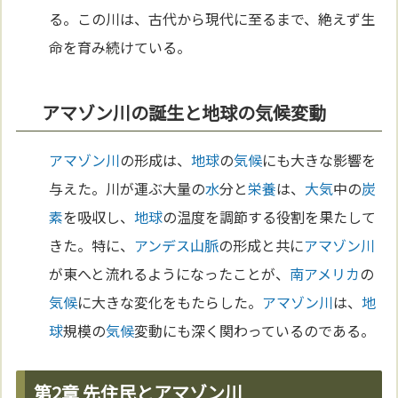
る。この川は、古代から現代に至るまで、絶えず生
命を育み続けている。
アマゾン川の誕生と地球の気候変動
アマゾン川
の形成は、
地球
の
気候
にも大きな影響を
与えた。川が運ぶ大量の
水
分と
栄養
は、
大気
中の
炭
素
を吸収し、
地球
の温度を調節する役割を果たして
きた。特に、
アンデス山脈
の形成と共に
アマゾン川
が東へと流れるようになったことが、
南アメリカ
の
気候
に大きな変化をもたらした。
アマゾン川
は、
地
球
規模の
気候
変動にも深く関わっているのである。
第2章 先住民とアマゾン川