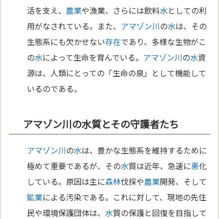
活を支え、
農業
や漁業、さらには飲料
水
としての利
用がなされている。また、
アマゾン川
の
水
は、その
生態系にも欠かせない
存在
であり、多様な生物がこ
の
水
によって生命を育んでいる。
アマゾン川
の
水
資
源は、人類にとっての「生命の泉」として機能して
いるのである。
アマゾン川の水質とその守護者たち
アマゾン川
の
水
は、豊かな生態系を維持するために
極めて重要であるが、その
水
質は近年、急速に
悪
化
している。原因は主に
森林
伐採や
農業
開発、そして
鉱業
による汚染である。これに対して、現地の先住
民や環境保護団体は、
水
質の保護と回復を目指して