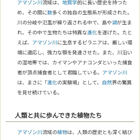
アマゾン川
流域は、
地質学
的に長い歴史を持つた
め、その間に
数
多くの独自の生態系が形成された。
川の分岐や氾濫が繰り返される中で、島や
湖
が生ま
れ、その中で生物たちは特異な
進化
を遂げた。たと
えば、
アマゾン川
に生息するピラニアは、厳しい環
境に適応し、強力な顎を発達させた。また、川沿い
の湿地帯では、カイマンやアナコンダといった捕食
者が頂点捕食者として君臨している。
アマゾン川
は、まさに「
進化
の実験場」として、
自然
界の驚異
を見せ続けている。
人類と共に歩んできた植物たち
アマゾン川
流域の
植物
は、人類の歴史とも深く結び