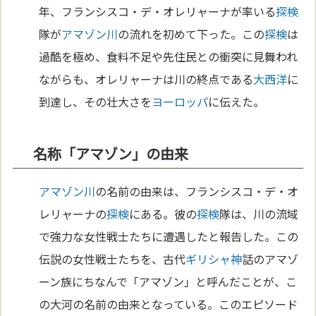
年、フランシスコ・デ・オレリャーナが率いる
探検
隊が
アマゾン川
の流れを初めて下った。この
探検
は
過酷を極め、食料不足や先住民との衝突に見舞われ
ながらも、オレリャーナは川の終点である
大西洋
に
到達し、その壮大さを
ヨーロッパ
に伝えた。
名称「アマゾン」の由来
アマゾン川
の名前の由来は、フランシスコ・デ・オ
レリャーナの
探検
にある。彼の
探検
隊は、川の流域
で強力な女性戦士たちに遭遇したと報告した。この
伝説の女性戦士たちを、古代
ギリシャ
神
話のアマゾ
ーン族にちなんで「アマゾン」と呼んだことが、こ
の大河の名前の由来となっている。このエピソード