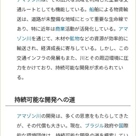
通ルートとしても機能している。
船
舶による物資輸
送は、道路が未整備な地域にとって重要な生命線で
あり、特に近年は
商業
活動が活発化している。
アマ
ゾン川
を通じて、木材や
鉱物
などの資源が効率的に
輸送され、経済成長に寄与している。しかし、この
交通インフラの発展もまた、川とその周辺環境に圧
力をかけており、持続可能な開発が求められてい
る。
持続可能な開発への道
アマゾン川
の開発は、多くの恩恵をもたらしてきた
が、その代償も大きい。現在、
ブラジル
政府や
国
際
的な環境団体は、持続可能な開発の道を模索してい