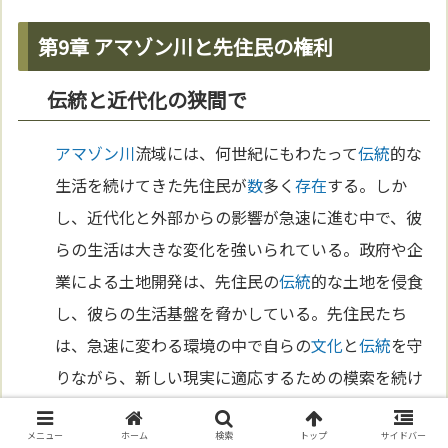
第9章 アマゾン川と先住民の権利
伝統と近代化の狭間で
アマゾン川
流域には、何世紀にもわたって
伝統
的な
生活を続けてきた先住民が
数
多く
存在
する。しか
し、近代化と外部からの影響が急速に進む中で、彼
らの生活は大きな変化を強いられている。政府や企
業による土地開発は、先住民の
伝統
的な土地を侵食
し、彼らの生活基盤を脅かしている。先住民たち
は、急速に変わる環境の中で自らの
文化
と
伝統
を守
りながら、新しい現実に適応するための模索を続け
ている。
メニュー
ホーム
検索
トップ
サイドバー