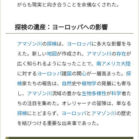
がらも現実と向き合うことを余儀なくされた。
探検の遺産：ヨーロッパへの影響
アマゾン川
の
探検
は、
ヨーロッパ
に多大な影響を与
えた。新しい
地図
が作成され、
アマゾン川
の
存在
が
広く知られるようになったことで、
南アメリカ
大陸
に対する
ヨーロッパ
諸
国
の関
心
が一層高まった。
探
検
家たちの報告は、
自然
史や
植物学
の発展にも寄与
し、
アマゾン川
流域の豊かな
生物多様性
が
科学
者た
ちの注目を集めた。オレリャーナの冒険は、単なる
探検
にとどまらず、
ヨーロッパ
と
アマゾン川
の歴史
を結びつける重要な出来事であった。