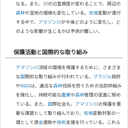
なる。また、川の氾濫頻度が変わることで、周辺の
森林
や湿地の環境も変化している。
気候
変動が進行
する中で、
アマゾン川
が今後どのように変化し、ど
のような影響が生じるかは予測が難しい。
保護活動と国際的な取り組み
アマゾン川
流域の環境を保護するために、さまざま
な
国
際的な取り組みが行われている。
ブラジル
政府
や
NGO
は、違法な
森林
伐採を防ぐための法的枠組み
を強化し、持続可能な
農業
や
森林
管理の促進に努め
ている。また、
国
際社会も、
アマゾン川
の保護を重
要な課題として取り組んでおり、
気候
変動対策の一
環として資
金
援助や
技術
支援を行っている。これら