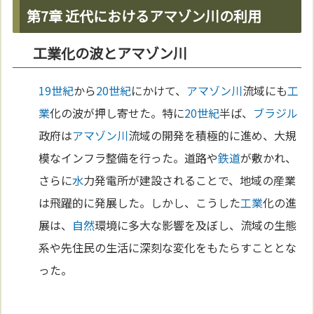
第7章 近代におけるアマゾン川の利用
工業化の波とアマゾン川
19世紀
から
20世紀
にかけて、
アマゾン川
流域にも
工
業
化の波が押し寄せた。特に
20世紀
半ば、
ブラジル
政府は
アマゾン川
流域の開発を積極的に進め、大規
模なインフラ整備を行った。道路や
鉄道
が敷かれ、
さらに
水
力発電所が建設されることで、地域の産業
は飛躍的に発展した。しかし、こうした
工業
化の進
展は、
自然
環境に多大な影響を及ぼし、流域の生態
系や先住民の生活に深刻な変化をもたらすこととな
った。