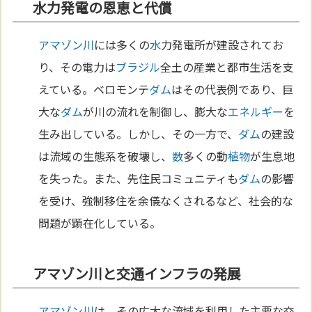
水力発電の恩恵と代償
アマゾン川
には多くの
水
力発電所が建設されてお
り、その電力は
ブラジル
全土の産業と都市生活を支
えている。ベロモンテ
ダム
はその代表例であり、巨
大な
ダム
が川の流れを制御し、膨大な
エネルギー
を
生み出している。しかし、その一方で、
ダム
の建設
は流域の生態系を破壊し、
数
多くの動
植物
が生息地
を失った。また、先住民コミュニティも
ダム
の影響
を受け、強制移住を余儀なくされるなど、社会的な
問題が顕在化している。
アマゾン川と交通インフラの発展
アマゾン川
は、その広大な流域を利用した主要な交