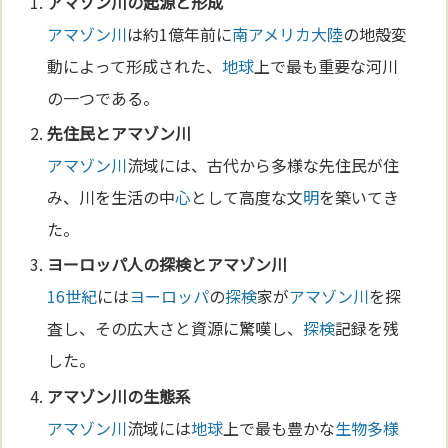
アマゾン川
の起源と形成
アマゾン川
は約1億年前に
南アメリカ
大陸
の地殻変
動によって形成された、
地球
上で最も重要な河川
の一つである。
先住民と
アマゾン川
アマゾン川
流域には、古代から多様な先住民が住
み、川を生活の中
心
として高度な文
明
を築いてき
た。
ヨーロッパ
人の
探検
と
アマゾン川
16世紀
には
ヨーロッパ
の
探検
家が
アマゾン川
を探
査し、その広大さと資源に驚嘆し、
探検
記録を残
した。
アマゾン川
の生態系
アマゾン川
流域には
地球
上で最も豊かな
生物多様