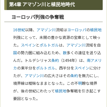
第4章 アマゾン川と植民地時代
ヨーロッパ列強の争奪戦
16世紀
以降、
アマゾン川
流域は
ヨーロッパ
の
植民地
列強にとって、未開の豊かな資源の宝庫として映っ
た。
スペイン
と
ポルトガル
は、
アマゾン川
流域を自
国
の勢力圏に組み込むため、
数
多くの遠征を送り込
んだ。トルデシリャス
条約
（1494年）は、
南アメリ
カ
の東半分を
ポルトガル
、西半分を
スペイン
に分け
たが、
アマゾン川
の広大さはその
条約
を無力にし、
境界線は曖昧なままとなった。この不
明
瞭な境界
が、後の世紀にわたって
植民地
争奪戦を引き起こす
要因となった。