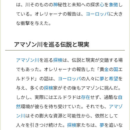
は、川そのものの
神
秘性と未知への探求
心
を
象徴
し
ている。オレリャーナの報告は、
ヨーロッパ
に大き
な衝撃を与えた。
アマゾン川を巡る伝説と現実
アマゾン川
を巡る
探検
は、伝説と現実が交錯する場
でもあった。オレリャーナの報告した「黄
金
の
国
エ
ルドラド」の話は、
ヨーロッパ
の人々に
夢
と
希望
を
与え、多くの
探検
家がその後もアマゾンに挑んだ。
しかし、実際にはエルドラドは
存在
せず、過酷な
自
然
環境が彼らを待ち受けていた。それでも、
アマゾ
ン川
はその膨大な資源と可能性から、依然として
人々を引きつけ続けた。
探検
家たちは、
夢
を追いな