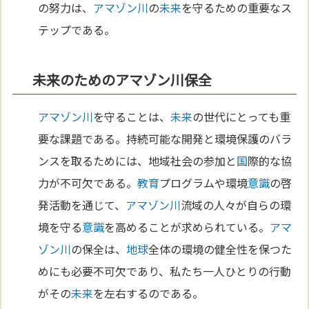
の努力は、
アマゾン川
の
未来
を守るための重要なス
テップである。
未来のためのアマゾン川保全
アマゾン川
を守ることは、
未来
の世代にとっても重
要な課題である。持続可能な開発と環境保護のバラ
ンスを取るためには、地域社会の参加と
国
際的な協
力が不可欠である。
教育
プログラムや環境
意識
の啓
発活動を通じて、
アマゾン川
流域の人々が自らの環
境を守る
意識
を高めることが求められている。
アマ
ゾン川
の保全は、
地球
全体の環境の健全性を保つた
めにも必要不可欠であり、私たち一人ひとりの行動
がその
未来
を左右するのである。