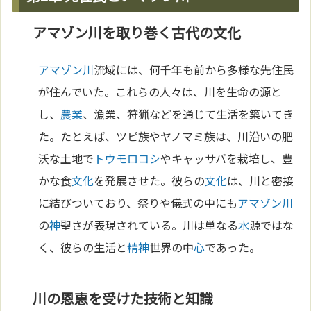
アマゾン川を取り巻く古代の文化
アマゾン川
流域には、何千年も前から多様な先住民
が住んでいた。これらの人々は、川を生命の源と
し、
農業
、漁業、狩猟などを通じて生活を築いてき
た。たとえば、ツピ族やヤノマミ族は、川沿いの肥
沃な土地で
トウモロコシ
やキャッサバを栽培し、豊
かな食
文化
を発展させた。彼らの
文化
は、川と密接
に結びついており、祭りや儀式の中にも
アマゾン川
の
神
聖さが表現されている。川は単なる
水
源ではな
く、彼らの生活と
精神
世界の中
心
であった。
川の恩恵を受けた技術と知識