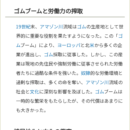
ゴムブームと労働力の搾取
19世紀
末、
アマゾン川
流域は
ゴム
の生産地として世
界的に重要な役割を果たすようになった。この「
ゴ
ム
ブーム」により、
ヨーロッパ
と北
米
から多くの企
業が進出し、
ゴム
採取に従事した。しかし、この産
業は現地の先住民や強制労働に従事させられた労働
者たちに過酷な条件を強いた。
奴隷
的な労働環境と
過剰な搾取は、多くの命を奪い、
アマゾン川
流域の
社会と
文化
に深刻な影響を及ぼした。
ゴム
ブームは
一時的な繁栄をもたらしたが、その代償はあまりに
も大きかった。