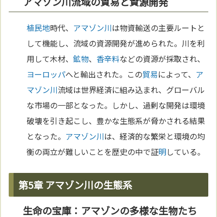
アマゾン川流域の貿易と資源開発
植民地
時代、
アマゾン川
は物資輸送の主要ルートと
して機能し、流域の資源開発が進められた。川を利
用して木材、
鉱物
、
香辛料
などの資源が採取され、
ヨーロッパ
へと輸出された。この
貿易
によって、
ア
マゾン川
流域は世界経済に組み込まれ、グローバル
な市場の一部となった。しかし、過剰な開発は環境
破壊を引き起こし、豊かな生態系が脅かされる結果
となった。
アマゾン川
は、経済的な繁栄と環境の均
衡の両立が難しいことを歴史の中で証
明
している。
第5章 アマゾン川の生態系
生命の宝庫：アマゾンの多様な生物たち