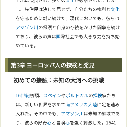
土地は侵食され、多くの
文化
が破壊された。しか
し、先住民は決して屈せず、自分たちの権利と
文化
を守るために戦い続けた。現代においても、彼らは
アマゾン川
の保護と自身の存続をかけた闘争を続け
ており、彼らの声は
国
際社会でも大きな力を持ち始
めている。
第3章 ヨーロッパ人の探検と発見
初めての接触：未知の大河への挑戦
16世紀
初頭、
スペイン
や
ポルトガル
の
探検
家たち
は、新しい世界を求めて
南アメリカ
大陸
に足を踏み
入れた。その中でも、
アマゾン川
は未知の領域であ
り、彼らの好奇
心
と冒険
心
を強く刺激した。1541