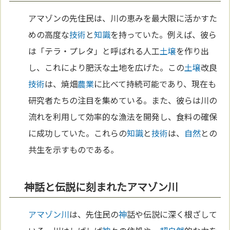
アマゾンの先住民は、川の恵みを最大限に活かすた
めの高度な
技術
と
知識
を持っていた。例えば、彼ら
は「テラ・プレタ」と呼ばれる人工
土壌
を作り出
し、これにより肥沃な土地を広げた。この
土壌
改良
技術
は、焼畑
農業
に比べて持続可能であり、現在も
研究者たちの注目を集めている。また、彼らは川の
流れを利用して効率的な漁法を開発し、食料の確保
に成功していた。これらの
知識
と
技術
は、
自然
との
共生を示すものである。
神話と伝説に刻まれたアマゾン川
アマゾン川
は、先住民の
神
話や伝説に深く根ざして