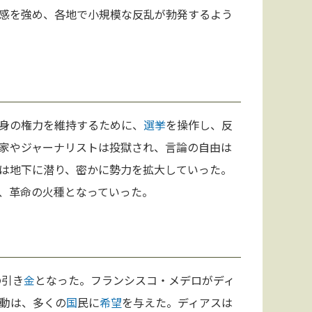
感を強め、各地で小規模な反乱が勃発するよう
身の権力を維持するために、
選挙
を操作し、反
家やジャーナリストは投獄され、言論の自由は
は地下に潜り、密かに勢力を拡大していった。
、革命の火種となっていった。
の引き
金
となった。フランシスコ・メデロがディ
動は、多くの
国
民に
希望
を与えた。ディアスは