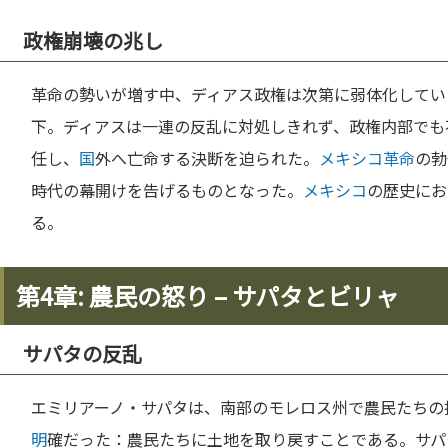
政権崩壊の兆し
革命の勢いが増す中、ディアス政権は次第に弱体化してい
下。ディアスは一連の反乱に対処しきれず、政権内部でも不
任し、
国
外へ亡命する決断を迫られた。
メキシコ革命
の勃
時代の幕開けを告げるものとなった。
メキシコ
の歴史にお
る。
第4章: 農民の怒り – サパタとビリャ
サパタの反乱
エミリアーノ・サパタは、南部のモレロス州で農民たちの
明
確だった：農民たちに土地を取り戻すことである。サパ