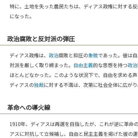
特に、土地を失った農民たちは、ディアス政権に対する反
になった。
政治腐敗と反対派の弾圧
ディアス政権は、
政治
腐敗と抑圧の
象徴
であった。彼は自
対派を厳しく取り締まった。
自由主義
的な思想を持つ
政治
ほとんどなかった。このような状況下で、自由を求める声
ディアスの
独裁
に対する不満は、次第に社会全体に広がり
革命への導火線
1910年、ディアスは再選を目指したが、これが逆に革命
アスに対抗して立候補し、自由と民主主義を掲げた彼の運