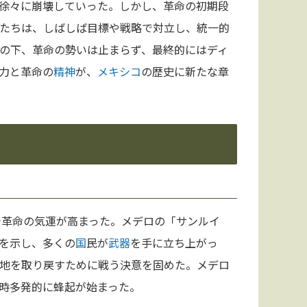
徐々に崩壊していった。しかし、革命の初期段
たちは、しばしば目標や戦略で対立し、統一的
の下、革命の勢いは止まらず、最終的にはディ
力と革命の
精神
が、
メキシコ
の歴史に新たな章
で革命の気運が高まった。メデロの「サンルイ
を示し、多くの
国
民が
武器
を手に立ち上がっ
地を取り戻すために戦う決意を固めた。メデロ
時多発的に蜂起が始まった。