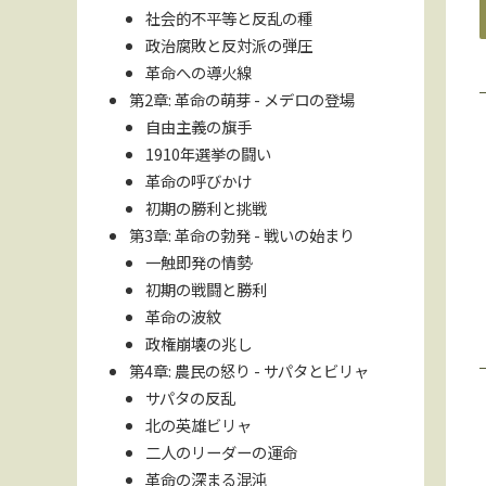
社会的不平等と反乱の種
政治腐敗と反対派の弾圧
革命への導火線
第2章: 革命の萌芽 - メデロの登場
自由主義の旗手
1910年選挙の闘い
革命の呼びかけ
初期の勝利と挑戦
第3章: 革命の勃発 - 戦いの始まり
一触即発の情勢
初期の戦闘と勝利
革命の波紋
政権崩壊の兆し
第4章: 農民の怒り - サパタとビリャ
サパタの反乱
北の英雄ビリャ
二人のリーダーの運命
革命の深まる混沌