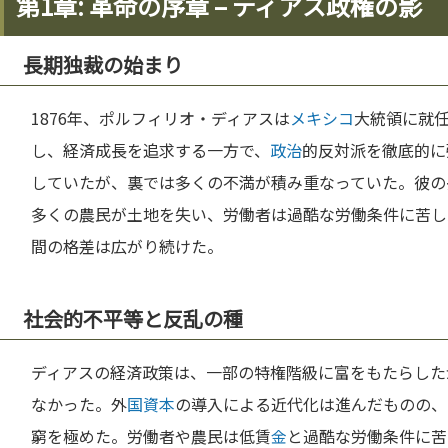
第1章: 革命の序章 – ディアス政権の影
長期独裁の始まり
1876年、ポルフィリオ・ディアスは
メキシコ
大統領に就
し、経済成長を追求する一方で、
政治
的反対派を徹底的に
していたが、裏では多くの不満が積み重なっていた。彼の
多くの農民が土地を失い、労働者は過酷な労働条件に苦し
間の格差は広がり続けた。
社会的不平等と反乱の種
ディアスの経済政策は、一部の特権階級に富をもたらした
なかった。外
国
資本
の導入による近代化は進んだものの、
窮を極めた。労働者や農民は低賃
金
と過酷な労働条件に苦