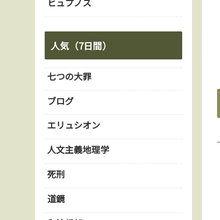
ヒュプノス
人気（7日間）
七つの大罪
ブログ
エリュシオン
人文主義地理学
死刑
道鏡