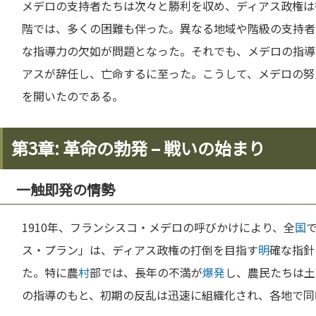
メデロの支持者たちは次々と勝利を収め、ディアス政権は
階では、多くの困難も伴った。異なる地域や階級の支持者
な指導力の欠如が問題となった。それでも、メデロの指導
アスが辞任し、亡命するに至った。こうして、メデロの努
を開いたのである。
第3章: 革命の勃発 – 戦いの始まり
一触即発の情勢
1910年、フランシスコ・メデロの呼びかけにより、全
国
ス・プラン」は、ディアス政権の打倒を目指す
明
確な指針
た。特に農
村
部では、長年の不満が
爆発
し、農民たちは土
の指導のもと、初期の反乱は迅速に組織化され、各地で同