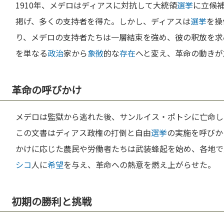
1910年、メデロはディアスに対抗して大統領
選挙
に立候
掲げ、多くの支持者を得た。しかし、ディアスは
選挙
を操
り、メデロの支持者たちは一層結束を強め、彼の釈放を求
を単なる
政治
家から
象徴
的な
存在
へと変え、革命の動きが
革命の呼びかけ
メデロは監獄から逃れた後、サンルイス・ポトシに亡命し
この文書はディアス政権の打倒と自由
選挙
の実施を呼びか
かけに応じた農民や労働者たちは武装蜂起を始め、各地で
シコ
人に
希望
を与え、革命への熱意を燃え上がらせた。
初期の勝利と挑戦