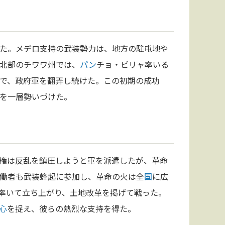
た。メデロ支持の武装勢力は、地方の駐屯地や
北部のチワワ州では、
パン
チョ・ビリャ率いる
で、政府軍を翻弄し続けた。この初期の成功
を一層勢いづけた。
権は反乱を鎮圧しようと軍を派遣したが、革命
働者も武装蜂起に参加し、革命の火は全
国
に広
率いて立ち上がり、土地改革を掲げて戦った。
心
を捉え、彼らの熱烈な支持を得た。