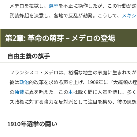
メデロを投獄し、
選挙
を不正に操作したが、この行動が逆
武装蜂起を決意し、各地で反乱が勃発。こうして、
メキシ
第2章: 革命の萌芽 – メデロの登場
自由主義の旗手
フランシスコ・メデロは、裕福な地主の家庭に生まれたが
彼は
政治
的改革を求める声を上げ、1908年に『大統領の
の
独裁
に異を唱えた。この
本
は瞬く間に人気を博し、多く
ス政権に対する強力な反対派として注目を集め、彼の思想
1910年選挙の闘い