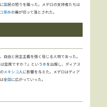
に
国
民の怒りを煽った。メデロの支持者たちは
コ革命
の幕が切って落とされた。
、自由と民主主義を強く信じる人物であった。
座は空席ですか？』という
本
を出版し、ディアス
の
メキシコ
人に影響を与えた。メデロはディア
は全
国
に広がっていった。