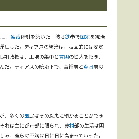
任し、
独裁
体制を築いた。彼は
鉄
拳で
国家
を統治
弾圧した。ディアスの統治は、表面的には安定
長期政権は、土地の集中と
貧困
の拡大を招き、
んだ。ディアスの統治下で、富裕層と
貧困
層の
が、多くの
国
民はその恩恵に預かることができ
それは主に都市部に限られ、農
村
部の生活は困
しみ、彼らの不満は日に日に高まっていった。