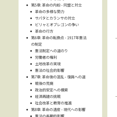
第5章: 革命の内紛 - 同盟と対立
革命の多様な勢力
サパタとカランサの対立
ビリャとオブレゴンの争い
革命の行方
第6章: 革命の転換点 - 1917年憲法
の制定
憲法制定への道のり
労働者の権利
土地改革の実現
憲法の社会的影響
第7章: 革命後の混乱 - 復興への道
戦後の荒廃
政治的安定への模索
経済再建の挑戦
社会改革と教育の推進
第8章: 革命の遺産 - 現代への影響
憲法の長期的影響