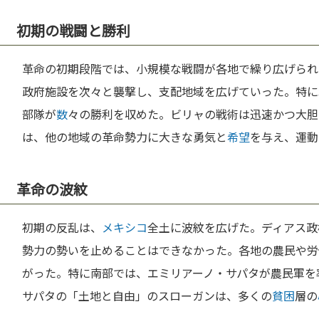
初期の戦闘と勝利
革命の初期段階では、小規模な戦闘が各地で繰り広げられ
政府施設を次々と襲撃し、支配地域を広げていった。特に
部隊が
数
々の勝利を収めた。ビリャの戦術は迅速かつ大胆
は、他の地域の革命勢力に大きな勇気と
希望
を与え、運動
革命の波紋
初期の反乱は、
メキシコ
全土に波紋を広げた。ディアス政
勢力の勢いを止めることはできなかった。各地の農民や労
がった。特に南部では、エミリアーノ・サパタが農民軍を
サパタの「土地と自由」のスローガンは、多くの
貧困
層の