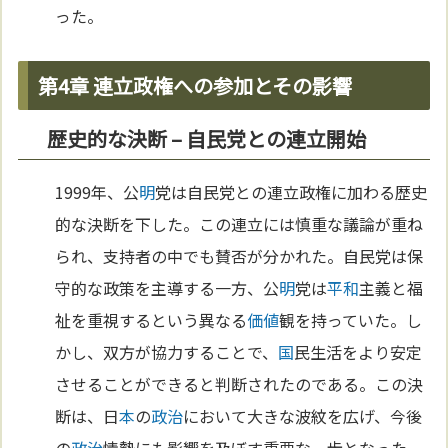
った。
第4章 連立政権への参加とその影響
歴史的な決断 – 自民党との連立開始
1999年、公
明
党は自民党との連立政権に加わる歴史
的な決断を下した。この連立には慎重な議論が重ね
られ、支持者の中でも賛否が分かれた。自民党は保
守的な政策を主導する一方、公
明
党は
平和
主義と福
祉を重視するという異なる
価値
観を持っていた。し
かし、双方が協力することで、
国
民生活をより安定
させることができると判断されたのである。この決
断は、日
本
の
政治
において大きな波紋を広げ、今後