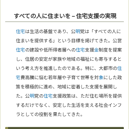
すべての人に住まいを – 住宅支援の実現
住宅
は生活の基盤であり、公
明
党は「すべての人に
住まいを提供する」という目標を掲げてきた。公営
住宅
の建設や低所得者層への
住宅
支援
金
制度を提案
し、住居の安定が家族や地域の福祉にも寄与すると
いう考え方を推進したのである。特に、大都市の
住
宅
費高騰に悩む若年層や子育て世帯を対
象
にした政
策を積極的に進め、地域に密着した支援を展開し
た。公
明
党の
住宅
支援政策は、ただ住む場所を提供
するだけでなく、安定した生活を支える社会インフ
ラとしての役割を果たしてきた。