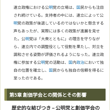
連立政権における公
明
党の立場は、
国
民からも注目
され続けている。支持者の中には、連立によって公
明
党の政策が後退しているのではないかと懸念する
声もあったが、実際には多くの政策が進展を見せ
た。公
明
党は「大衆とともに」の理念を守りなが
ら、連立内での調整役として役割を果たし、対立を
調和させる姿勢が評価されるようになった。連立政
権に参加する公
明
党の活動は、
国
内
政治
において独
自の位置を確立し、
国
民からも独自の信頼を得るに
至ったのである。
第5章 創価学会との関係とその影響
歴史的な結びつき – 公明党と創価学会の