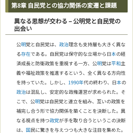
第8章 自民党との協力関係の変遷と課題
異なる思想が交わる – 公明党と自民党の
出会い
公
明
党と自民党は、
政治
理念も支持層も大きく異な
る
存在
である。自民党は保守的な立場から日
本
の経
済成長と防衛政策を重視する一方、公
明
党は
平和
主
義や福祉政策を推進するという、全く異なる方向性
を持っていた。しかし、
1990年
代の終わり、日
本
の
政治
は混乱し、安定的な政権運営が求められた。そ
こで、公
明
党は自民党と連立を組み、互いの政策を
補完し合う形で協力関係を築くことを決断した。異
なる視点を持つ
政党
が手を取り合うというこの決断
は、
国
民に驚きを与えつつも大きな注目を集めた。