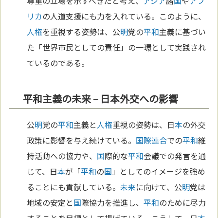
尊重の立場を示すべきだと考え、
アジア
諸
国
や
アフ
リカ
の人道支援にも力を入れている。このように、
人権
を重視する姿勢は、公
明
党の
平和
主義に基づい
た「世界市民としての責任」の一環として実践され
ているのである。
平和主義の未来 – 日本外交への影響
公
明
党の
平和
主義と
人権
重視の姿勢は、日
本
の外交
政策に影響を与え続けている。
国際連合
での
平和
維
持活動への協力や、
国
際的な
平和
会議での発言を通
じて、日
本
が「
平和
の
国
」としてのイメージを強め
ることにも貢献している。
未来
に向けて、公
明
党は
地域の安定と
国
際協力を推進し、
平和
のために尽力
することを目標として掲げている。こうして、日
本