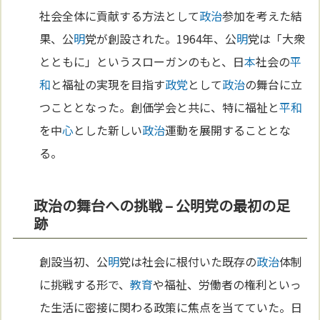
社会全体に貢献する方法として
政治
参加を考えた結
果、公
明
党が創設された。1964年、公
明
党は「大衆
とともに」というスローガンのもと、日
本
社会の
平
和
と福祉の実現を目指す
政党
として
政治
の舞台に立
つこととなった。創価学会と共に、特に福祉と
平和
を中
心
とした新しい
政治
運動を展開することとな
る。
政治の舞台への挑戦 – 公明党の最初の足
跡
創設当初、公
明
党は社会に根付いた既存の
政治
体制
に挑戦する形で、
教育
や福祉、労働者の権利といっ
た生活に密接に関わる政策に焦点を当てていた。日