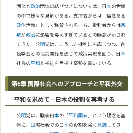
団体と
政治
団体の結びつきについては、日
本
の世論
の中で様々な見解がある。支持者からは「信念ある
政治
活動」として称賛される一方、批判者からは
宗
教
が
政治
に影響を与えすぎているとの懸念が示され
てきた。公
明
党は、こうした批判にも応じつつ、創
価学会との協力関係を通じて政策実現を図り、日
本
社会の
平和
と福祉を目指す姿勢を貫いている。
第6章 国際社会へのアプローチと平和外交
平和を求めて – 日本の役割を再考する
公
明
党は、戦後日
本
の「
平和
国家
」という理念を基
盤に、
国
際社会での日
本
の役割を強く
意識
してき