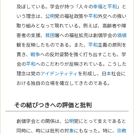
及ぼしている。学会が持つ「人々の
幸福
と
平和
」と
いう理念は、公
明
党の福祉政策や
平和
外交への強い
取り組みとなって現れている。例えば、高齢者や障
害者の支援、
貧困
層への福祉拡充は創価学会の
価値
観を反映したものである。また、
平和
主義の原則を
貫き、
戦争
への反対姿勢を強く打ち出すことも、学
会の
平和
へのこだわりが反映されている。こうした
理念は党の
アイデンティティ
を形成し、日
本
社会に
おける独自の立場を確立してきたのである。
その結びつきへの評価と批判
創価学会との関係は、公
明
党にとって支えであると
同時に、時には批判の対
象
にもなった。特に、
宗教