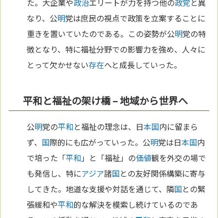
た。大企業や
政治
エリートが力を持つ他の
政党
と異
なり、公
明
党は庶民の視点で政策を立案することに
重きを置いていたのである。この姿勢が公
明
党の特
徴となり、特に福祉分野での影響力を強め、人々に
とって欠かせない
存在
へと成長していった。
平和と福祉の架け橋 – 地域から世界へ
公
明
党の
平和
と福祉の理念は、日
本
国
内に留まら
ず、
国
際的にも広がっていった。公
明
党は日
本
国
内
で培った「
平和
」と「福祉」の
価値
観を外交の場で
も発信し、特に
アジア
諸
国
との友好関係構築に寄与
してきた。地道な支援や対話を通じて、隣
国
との緊
張緩和や
平和
的な解決を模索し続けているのであ