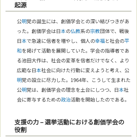
起源
公
明
党の誕生には、創価学会との深い結びつきがあ
った。創価学会は日
本
の
仏教
系の
宗教
団体で、戦後
日
本
で急速に信者を増やし、個人の
幸福
と社会の
平
和
を掲げて活動を展開していた。学会の指導者であ
る池田大作は、社会の変革を信者だけでなく、より
広範な日
本
社会に向けた行動に変えようと考え、公
明
党の設立に尽力した。1964年、こうして生まれた
公
明
党は、創価学会の理念を土台にしつつ、日
本
社
会に寄与するための
政治
活動を開始したのである。
支援の力 – 選挙活動における創価学会の
役割