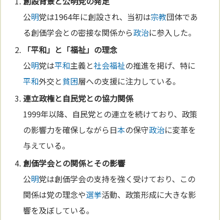
創設背景と公
明
党の発足
公
明
党は1964年に創設され、当初は
宗教
団体であ
る創価学会との密接な関係から
政治
に参入した。
「
平和
」と「福祉」の理念
公
明
党は
平和
主義と
社会福祉
の推進を掲げ、特に
平和
外交と
貧困
層への支援に注力している。
連立政権と自民党との協力関係
1999年以降、自民党との連立を続けており、政策
の影響力を確保しながら日
本
の保守
政治
に変革を
与えている。
創価学会との関係とその影響
公
明
党は創価学会の支持を強く受けており、この
関係は党の理念や
選挙
活動、政策形成に大きな影
響を及ぼしている。