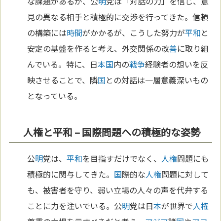
な課題があるが、公
明
党は「対話の力」を信じ、意
見の異なる相手と積極的に交渉を行ってきた。信頼
の構築には
時間
がかかるが、こうした努力が
平和
と
安定の基盤を作ると考え、外交関係の改
善
に取り組
んでいる。特に、日
本
国
内の
戦争
経験者の想いを反
映させることで、隣
国
との対話は一層意義深いもの
となっている。
人権と平和 – 国際問題への積極的な姿勢
公
明
党は、
平和
を目指すだけでなく、
人権
問題にも
積極的に関与してきた。
国
際的な
人権
問題に対して
も、被害者を守り、弱い立場の人々の声を代弁する
ことに力を注いでいる。公
明
党は日
本
が世界で
人権