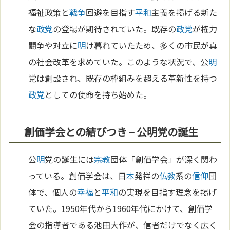
福祉政策と
戦争
回避を目指す
平和
主義を掲げる新た
な
政党
の登場が期待されていた。既存の
政党
が権力
闘争や対立に
明
け暮れていたため、多くの市民が真
の社会改革を求めていた。このような状況で、公
明
党は創設され、既存の枠組みを超える革新性を持つ
政党
としての使命を持ち始めた。
創価学会との結びつき – 公明党の誕生
公
明
党の誕生には
宗教
団体「創価学会」が深く関わ
っている。創価学会は、日
本
発祥の
仏教
系の
信仰
団
体で、個人の
幸福
と
平和
の実現を目指す理念を掲げ
ていた。1950年代から1960年代にかけて、創価学
会の指導者である池田大作が、信者だけでなく広く