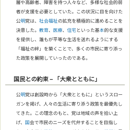
層や高齢者、障害を持つ人々など、多様な社会的弱
者が支援を必要としていた。この状況に目を向けた
公
明
党は、
社会福祉
の拡充を積極的に進めることを
決意した。
教育
、
医療
、
住宅
といった基
本
的な支援
を提供し、誰もが平等な生活を送れるようにする
「福祉の絆」を築くことで、多くの市民に寄り添っ
た政策を展開していったのである。
国民との約束 – 「大衆とともに」
公
明
党は創設時から「大衆とともに」というスロー
ガンを掲げ、人々の生活に寄り添う政策を最優先し
てきた。この理念のもと、党は地域の声を拾い上
げ、
国
会で市民のニーズを代弁することを目指し