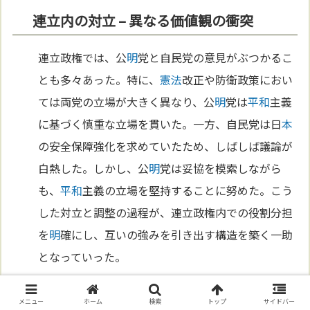
連立内の対立 – 異なる価値観の衝突
連立政権では、公
明
党と自民党の意見がぶつかるこ
とも多々あった。特に、
憲法
改正や防衛政策におい
ては両党の立場が大きく異なり、公
明
党は
平和
主義
に基づく慎重な立場を貫いた。一方、自民党は日
本
の安全保障強化を求めていたため、しばしば議論が
白熱した。しかし、公
明
党は妥協を模索しながら
も、
平和
主義の立場を堅持することに努めた。こう
した対立と調整の過程が、連立政権内での役割分担
を
明
確にし、互いの強みを引き出す構造を築く一助
となっていった。
メニュー
ホーム
検索
トップ
サイドバー
長期連立への評価と挑戦