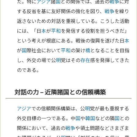
た。特に
アジア
諸
国
との関係では、過去の
戦争
に対
する反省を基に友好関係の強化を図り、
戦争
を繰り
返さないための対話を重視している。こうした活動
には、「日
本
が
平和
を発信する役割を担うべきだ」
という考えが根底にある。戦後の復興を遂げた日
本
が
国
際社会において
平和
の架け
橋
となることを目指
し、外交の場で公
明
党はその
存在
感を発揮してきた
のである。
対話の力 – 近隣諸国との信頼構築
アジア
での信頼関係構築は、公
明
党が最も重視する
外交目標の一つである。中
国
や
韓国
などの隣
国
との
関係において、過去の
戦争
や領土問題などさまざま