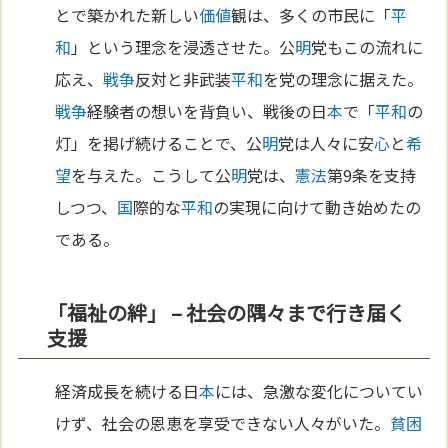
とで築かれた新しい
価値
観は、多くの市民に「
平
和
」という理念を浸透させた。公
明
党もこの流れに
応え、
戦争
反対と非武装
平和
を党の理念に据えた。
戦争
経験者の想いを背負い、戦後の日
本
で「
平和
の
灯」を掲げ続けることで、公
明
党は人々に安
心
と
希
望
を与えた。こうして公
明
党は、
憲法
第9条を支持
しつつ、
国
際的な
平和
の実現に向けて動き始めたの
である。
「福祉の絆」 – 社会の隅々まで行き届く
支援
経済成長を続ける日
本
には、急激な変化についてい
けず、社会の恩恵を享受できない人々がいた。
貧困