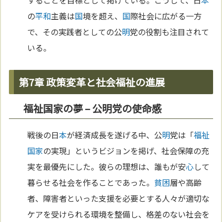
の
平和
主義は
国
境を超え、
国
際社会に広がる一方
で、その実践者としての公
明
党の役割も注目されて
いる。
第7章 政策変革と社会福祉の進展
福祉国家の夢 – 公明党の使命感
戦後の日
本
が経済成長を遂げる中、公
明
党は「
福祉
国家
の実現」というビジョンを掲げ、社会保障の充
実を最優先にした。彼らの理想は、誰もが安
心
して
暮らせる社会を作ることであった。
貧困
層や高齢
者、障害者といった支援を必要とする人々が適切な
ケアを受けられる環境を整備し、格差のない社会を