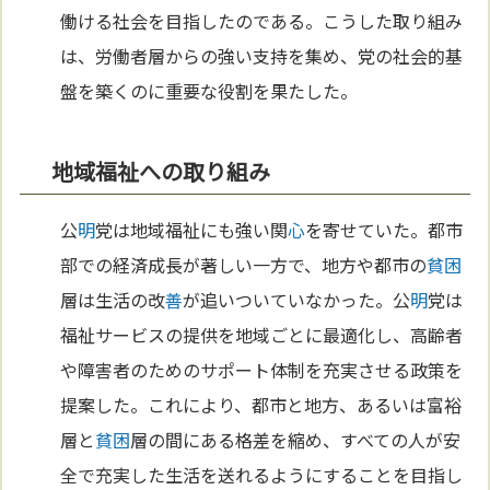
働ける社会を目指したのである。こうした取り組み
は、労働者層からの強い支持を集め、党の社会的基
盤を築くのに重要な役割を果たした。
地域福祉への取り組み
公
明
党は地域福祉にも強い関
心
を寄せていた。都市
部での経済成長が著しい一方で、地方や都市の
貧困
層は生活の改
善
が追いついていなかった。公
明
党は
福祉サービスの提供を地域ごとに最適化し、高齢者
や障害者のためのサポート体制を充実させる政策を
提案した。これにより、都市と地方、あるいは富裕
層と
貧困
層の間にある格差を縮め、すべての人が安
全で充実した生活を送れるようにすることを目指し