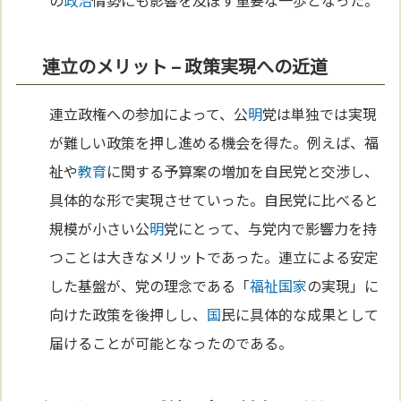
の
政治
情勢にも影響を及ぼす重要な一歩となった。
連立のメリット – 政策実現への近道
連立政権への参加によって、公
明
党は単独では実現
が難しい政策を押し進める機会を得た。例えば、福
祉や
教育
に関する予算案の増加を自民党と交渉し、
具体的な形で実現させていった。自民党に比べると
規模が小さい公
明
党にとって、与党内で影響力を持
つことは大きなメリットであった。連立による安定
した基盤が、党の理念である「
福祉国家
の実現」に
向けた政策を後押しし、
国
民に具体的な成果として
届けることが可能となったのである。