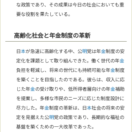
な政策であり、その成果は今日の社会においても重
要な役割を果たしている。
高齢化社会と年金制度の革新
日
本
が急速に高齢化する中、公
明
党は年
金
制度の安
定化を課題として取り組んできた。働く世代の年
金
負担を軽減し、将来の世代にも持続可能な年
金
制度
を築くことを目指したのである。彼らは、収入に応
じた年
金
の受け取りや、低所得者層向けの年
金
補助
を提案し、多様な市民のニーズに応じた制度設計に
尽力した。年
金
制度の革新は、日
本
社会の将来の安
定を見据えた公
明
党の政策であり、長期的な福祉の
基盤を築くための一大改革であった。