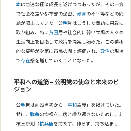
本
は急速な経済成長を遂げつつあったが、その一方
で社会格差や都市部の過密、
教育
の不平等などの問
題が噴出していた。公
明
党はこうした問題に果敢に
取り組み、特に
貧困
層や社会的に弱い立場の人々の
生活向上を目指して政策を提案し始めた。この積極
的な姿勢が次第に市民の間で評価され、
政治
の現場
で
存在
感を増していくこととなった。
平和への道筋 – 公明党の使命と未来のビ
ジョン
公
明
党は創設当初から「
平和
主義」を掲げていた。
特に、
戦争
の惨禍を二度と繰り返さないために、非
核三原則（
核兵器
を持たず、作らず、持ち込ませ