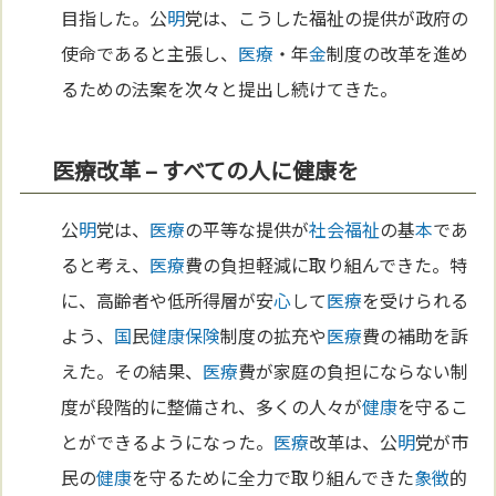
目指した。公
明
党は、こうした福祉の提供が政府の
使命であると主張し、
医療
・年
金
制度の改革を進め
るための法案を次々と提出し続けてきた。
医療改革 – すべての人に健康を
公
明
党は、
医療
の平等な提供が
社会福祉
の基
本
であ
ると考え、
医療
費の負担軽減に取り組んできた。特
に、高齢者や低所得層が安
心
して
医療
を受けられる
よう、
国
民
健康
保険
制度の拡充や
医療
費の補助を訴
えた。その結果、
医療
費が家庭の負担にならない制
度が段階的に整備され、多くの人々が
健康
を守るこ
とができるようになった。
医療
改革は、公
明
党が市
民の
健康
を守るために全力で取り組んできた
象徴
的