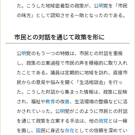
た。こうした地域密着型の政策が、公
明
党を「市民
の味方」として認知させる一助となったのである。
市民との対話を通じて政策を形に
公
明
党のもう一つの特徴は、市民との対話を重視
し、政策の立案過程で市民の声を積極的に取り入れ
たことである。議員は定期的に地域を訪れ、直接市
民からの意見や悩みを聞く「生活相談会」を行っ
た。こうした対話から集まった情報は、政策に反映
され、福祉や
教育
の改
善
、生活環境の整備などに活
かされていった。公
明
党がこのように市民との対話
を通じて政策を立案する手法は、他の
政党
とは一線
を画し、
国
民に身近な
存在
としての信頼を深めてい