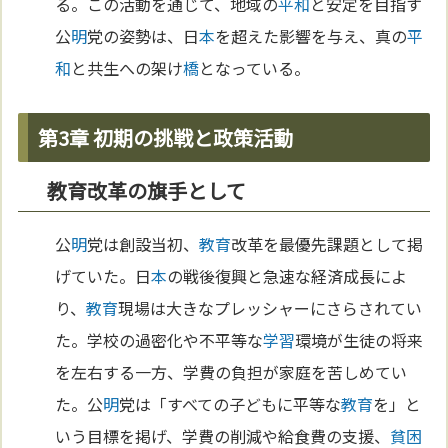
る。この活動を通じて、地域の
平和
と安定を目指す
公
明
党の姿勢は、日
本
を超えた影響を与え、真の
平
和
と共生への架け
橋
となっている。
第3章 初期の挑戦と政策活動
教育改革の旗手として
公
明
党は創設当初、
教育
改革を最優先課題として掲
げていた。日
本
の戦後復興と急速な経済成長によ
り、
教育
現場は大きなプレッシャーにさらされてい
た。学校の過密化や不平等な
学習
環境が生徒の将来
を左右する一方、学費の負担が家庭を苦しめてい
た。公
明
党は「すべての子どもに平等な
教育
を」と
いう目標を掲げ、学費の削減や給食費の支援、
貧困