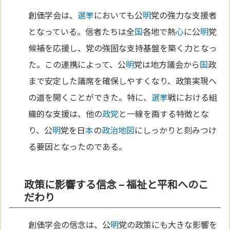
創価学会は、
選挙
においても公
明
党の強力な支援者
となっている。信者たちは全
国
各地で熱
心
に公
明
党
候補を応援し、党の強固な支持基盤を築く力となっ
た。この連携によって、公
明
党は地方議会から
国
政
まで安定した議席を確保しやすくなり、政策実現へ
の道を開くことができた。特に、
選挙
戦における組
織的な支援は、他の
政党
と一線を画する特徴とな
り、公
明
党を日
本
の
政治
地図
にしっかりと刻みつけ
る要因となったのである。
政策に影響する信念 – 福祉と平和へのこ
だわり
創価学会の信念は、公
明
党の政策にも大きな影響を