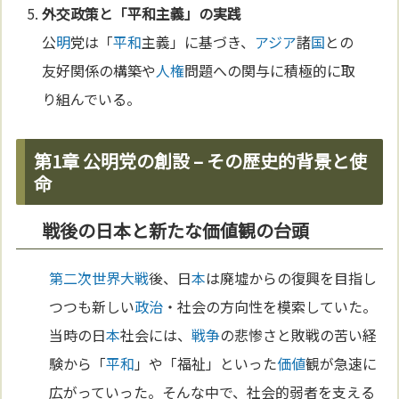
外交政策と「
平和
主義」の実践
公
明
党は「
平和
主義」に基づき、
アジア
諸
国
との
友好関係の構築や
人権
問題への関与に積極的に取
り組んでいる。
第1章 公明党の創設 – その歴史的背景と使
命
戦後の日本と新たな価値観の台頭
第二次世界大戦
後、日
本
は廃墟からの復興を目指し
つつも新しい
政治
・社会の方向性を模索していた。
当時の日
本
社会には、
戦争
の悲惨さと敗戦の苦い経
験から「
平和
」や「福祉」といった
価値
観が急速に
広がっていった。そんな中で、社会的弱者を支える