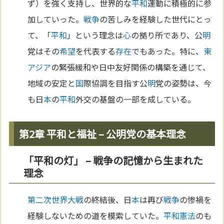
ず）を強く支持し、世界的な
平和
運動に積極的に参
加していった。
戦争
の苦しみを経験した世代にとっ
て、「
平和
」という理念は
心
の拠り所であり、公
明
党はその
希望
を代表する
存在
でもあった。特に、
東
アジア
の緊張緩和や日中友好関係の構築を通じて、
地域の安定と
国
際協調を目指す公
明
党の姿勢は、今
も日
本
の
平和
外交の基盤の一部を成している。
第2章 平和と福祉 – 公明党の基本理念
「平和の灯」 – 戦争の記憶から生まれた
理念
第二次世界大戦
の終結後、日
本
は再び
戦争
の惨禍を
経験しないための道を模索していた。
平和
憲法
のも