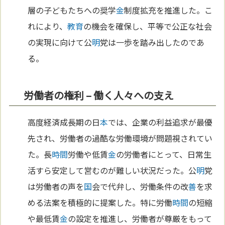
層の子どもたちへの奨学
金
制度拡充を推進した。こ
れにより、
教育
の機会を確保し、平等で公正な社会
の実現に向けて公
明
党は一歩を踏み出したのであ
る。
労働者の権利 – 働く人々への支え
高度経済成長期の日
本
では、企業の利益追求が最優
先され、労働者の過酷な労働環境が問題視されてい
た。長
時間
労働や低賃
金
の労働者にとって、日常生
活すら安定して営むのが難しい状況だった。公
明
党
は労働者の声を
国
会で代弁し、労働条件の改
善
を求
める法案を積極的に提案した。特に労働
時間
の短縮
や最低賃
金
の設定を推進し、労働者が尊厳をもって