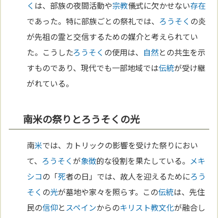
く
は、部族の夜間活動や
宗教
儀式に欠かせない
存在
であった。特に部族ごとの祭礼では、
ろうそく
の炎
が先祖の霊と交信するための媒介と考えられてい
た。こうした
ろうそく
の使用は、
自然
との共生を示
すものであり、現代でも一部地域では
伝統
が受け継
がれている。
南米の祭りとろうそくの光
南
米
では、カトリックの影響を受けた祭りにおい
て、
ろうそく
が
象徴
的な役割を果たしている。
メキ
シコ
の「
死
者の日」では、故人を迎えるために
ろう
そく
の
光
が墓地や家々を照らす。この
伝統
は、先住
民の
信仰
と
スペイン
からの
キリスト教
文化
が融合し