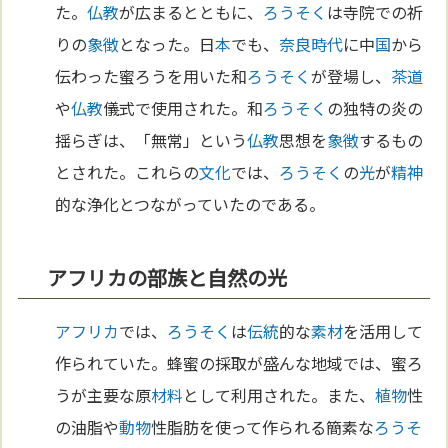
た。
仏教
が広まるとともに、
ろうそく
は寺院での祈
りの
象徴
となった。日
本
でも、
奈良時代
に中
国
から
伝わった蜜ろうを用いた和
ろうそく
が登場し、
茶道
や
仏教
儀式で使用された。和
ろうそく
の独特の炎の
揺らぎは、「無常」という
仏教
思想を
象徴
するもの
とされた。これらの
文化
では、
ろうそく
の
光
が
精神
的な浄化とつながっていたのである。
アフリカの部族と自然の光
アフリカ
では、
ろうそく
は
伝統
的な
素材
を活用して
作られていた。蜂蜜の採取が盛んな地域では、蜜ろ
うが主要な原
材料
として利用された。また、
植物
性
の油脂や
動物
性脂肪を使って作られる簡素な
ろうそ