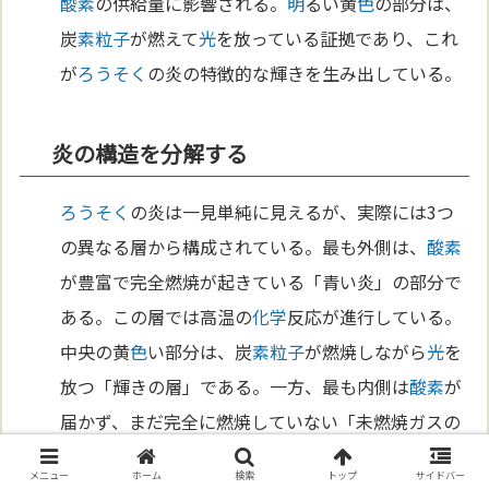
酸素
の供給量に影響される。
明
るい黄
色
の部分は、
炭
素粒子
が燃えて
光
を放っている証拠であり、これ
が
ろうそく
の炎の特徴的な輝きを生み出している。
炎の構造を分解する
ろうそく
の炎は一見単純に見えるが、実際には3つ
の異なる層から構成されている。最も外側は、
酸素
が豊富で完全燃焼が起きている「青い炎」の部分で
ある。この層では高温の
化学
反応が進行している。
中央の黄
色
い部分は、炭
素粒子
が燃焼しながら
光
を
放つ「輝きの層」である。一方、最も内側は
酸素
が
届かず、まだ完全に燃焼していない「未燃焼ガスの
層」となっている。これらの層が相互に作用し、
ろ
メニュー
ホーム
検索
トップ
サイドバー