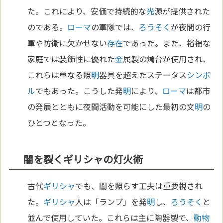
た。これにより、安価で持続的な
光
源が提供された
のである。
ローマ
の軍隊では、
ろうそく
が夜間の行
軍や防衛に欠かせない
存在
であった。また、裕福な
家庭では装飾性に優れた
金
属製の燭台が使用され、
これらは単なる照
明
器具を超えたステータス
シンボ
ル
でもあった。こうした発
明
により、
ローマ
は都市
の発展とともに夜間活動を可能にした最初の文
明
の
ひとつとなった。
闇を裂くギリシャの灯火術
古代
ギリシャ
でも、闇を照らす工夫は重要視され
た。
ギリシャ
人は「ランプ」を発
明
し、
ろうそく
と
並んで使用していた。これらは主に陶器製で、
動物