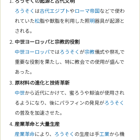
ろうそく
の起源と古代文
明
ろうそく
は
古代エジプト
や
ローマ
帝国
などで使わ
れていた
松
脂や獣脂を利用した照
明
器具が起源と
される。
中世
ヨーロッパ
と
宗教
的役割
中世
ヨーロッパ
では
ろうそく
が
宗教
儀式や祭礼で
重要な役割を果たし、特に教会での使用が盛んで
あった。
原
材料
の
進化
と
技術
革新
中世
から近代にかけて、蜜ろうや鯨油が使用され
るようになり、後にパラフィンの発見が
ろうそく
の普及を加速させた。
産業革命
と大量生産
産業革命
により、
ろうそく
の生産は手
工業
から機