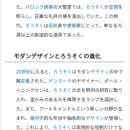
た。バ
ロック
建築
の大聖堂では、
ろうそく
が
空間
を
照らし、荘厳な礼拝の場を演出していた。この時
代、
ろうそく
は
芸術
家や
建築
家にとって、単なる
光
源以上の創造的な道具であった。
モダンデザインとろうそくの進化
20世紀
に入ると、
ろうそく
はモダン
デザイン
の中で
再
定義
された。
デンマーク
のデザイナー、ポール・
ヘニングセンは、
ろうそく
の炎を照
明
の研究に取り
入れ、温かみのある
光
を再現するランプを設計し
た。また、アートキャンドルという新しい分野が生
まれ、
幾何学
的な形状や抽
象
的な
デザイン
が登場し
た。これにより、
ろうそく
は実用的な役割だけでな