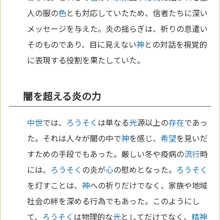
人の服の
色
とも対応していたため、信者たちに深い
メッセージを与えた。炎の揺らぎは、祈りの息遣い
そのものであり、目に見えない
神
との対話を視覚的
に表現する役割を果たしていた。
闇を超える炎の力
中世
では、
ろうそく
は単なる
光
源以上の
存在
であっ
た。それは人々が闇の中で
神
を感じ、
希望
を見いだ
すための手段でもあった。厳しい冬や疫病の
流行
時
には、
ろうそく
の炎が
心
の慰めとなった。
ろうそく
を灯すことは、
神
への祈りだけでなく、家族や地域
社会の絆を深める行為でもあった。このようにし
て、
ろうそく
は物理的な
光
としてだけでなく、
精神