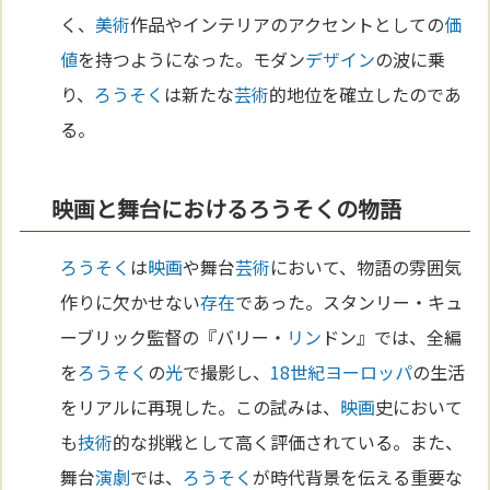
く、
美術
作品やインテリアのアクセントとしての
価
値
を持つようになった。モダン
デザイン
の波に乗
り、
ろうそく
は新たな
芸術
的地位を確立したのであ
る。
映画と舞台におけるろうそくの物語
ろうそく
は
映画
や舞台
芸術
において、物語の雰囲気
作りに欠かせない
存在
であった。スタンリー・キュ
ーブリック監督の『バリー・
リン
ドン』では、全編
を
ろうそく
の
光
で撮影し、
18世紀
ヨーロッパ
の生活
をリアルに再現した。この試みは、
映画
史において
も
技術
的な挑戦として高く評価されている。また、
舞台
演劇
では、
ろうそく
が時代背景を伝える重要な