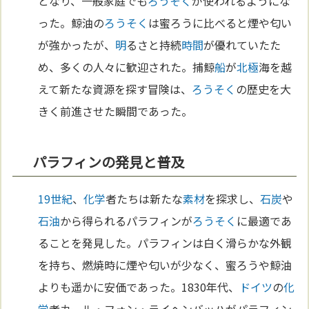
となり、一般家庭でも
ろうそく
が使われるようにな
った。鯨油の
ろうそく
は蜜ろうに比べると煙や匂い
が強かったが、
明
るさと持続
時間
が優れていたた
め、多くの人々に歓迎された。捕鯨
船
が
北極
海を越
えて新たな資源を探す冒険は、
ろうそく
の歴史を大
きく前進させた瞬間であった。
パラフィンの発見と普及
19世紀
、
化学
者たちは新たな
素材
を探求し、
石炭
や
石油
から得られるパラフィンが
ろうそく
に最適であ
ることを発見した。パラフィンは白く滑らかな外観
を持ち、燃焼時に煙や匂いが少なく、蜜ろうや鯨油
よりも遥かに安価であった。1830年代、
ドイツ
の
化
学
者カール・フォン・ライヘンバッハがパラフィン