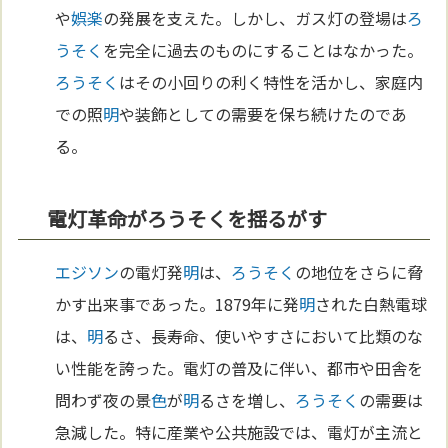
や
娯楽
の発展を支えた。しかし、ガス灯の登場は
ろ
うそく
を完全に過去のものにすることはなかった。
ろうそく
はその小回りの利く特性を活かし、家庭内
での照
明
や装飾としての需要を保ち続けたのであ
る。
電灯革命がろうそくを揺るがす
エジソン
の電灯発
明
は、
ろうそく
の地位をさらに脅
かす出来事であった。1879年に発
明
された白熱電球
は、
明
るさ、長寿命、使いやすさにおいて比類のな
い性能を誇った。電灯の普及に伴い、都市や田舎を
問わず夜の景
色
が
明
るさを増し、
ろうそく
の需要は
急減した。特に産業や公共施設では、電灯が主流と