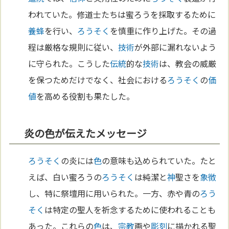
われていた。修道士たちは蜜ろうを採取するために
養蜂
を行い、
ろうそく
を慎重に作り上げた。その過
程は厳格な規則に従い、
技術
が外部に漏れないよう
に守られた。こうした
伝統
的な
技術
は、教会の威厳
を保つためだけでなく、社会における
ろうそく
の
価
値
を高める役割も果たした。
炎の色が伝えたメッセージ
ろうそく
の炎には
色
の意味も込められていた。たと
えば、白い蜜ろうの
ろうそく
は純潔と
神
聖さを
象徴
し、特に祭壇用に用いられた。一方、赤や青の
ろう
そく
は特定の聖人を祈念するために使われることも
あった。これらの
色
は、
宗教
画や
彫刻
に描かれる聖