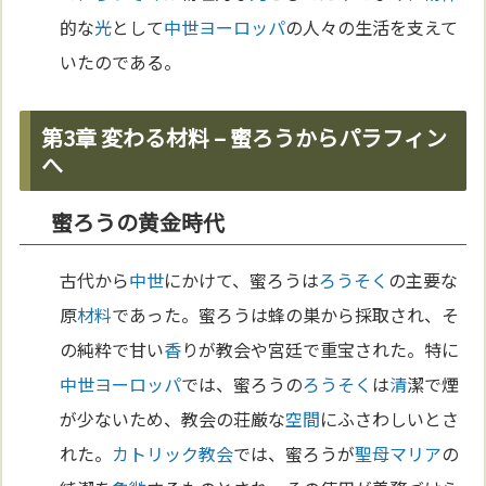
的な
光
として
中世
ヨーロッパ
の人々の生活を支えて
いたのである。
第3章 変わる材料 – 蜜ろうからパラフィン
へ
蜜ろうの黄金時代
古代から
中世
にかけて、蜜ろうは
ろうそく
の主要な
原
材料
であった。蜜ろうは蜂の巣から採取され、そ
の純粋で甘い
香
りが教会や宮廷で重宝された。特に
中世
ヨーロッパ
では、蜜ろうの
ろうそく
は
清
潔で煙
が少ないため、教会の荘厳な
空間
にふさわしいとさ
れた。
カトリック教会
では、蜜ろうが
聖母マリア
の