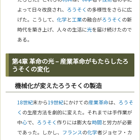
よって日々改良され、
ろうそく
の多様性をさらに広
げた。こうして、
化学
と
工業
の融合が
ろうそく
の新
時代を築き上げ、人々の生活に
光
を届け続けたので
ある。
第4章 革命の光 – 産業革命がもたらしたろ
うそくの変化
機械化が変えたろうそくの製造
18世紀
末から
19世紀
にかけての
産業革命
は、
ろうそ
く
の生産方法を劇的に変えた。それまでは手作業が
中
心
で、
ろうそく
作りには膨大な
時間
と労力が必要
であった。しかし、
フランス
の
化学
者ジョセフ・カ