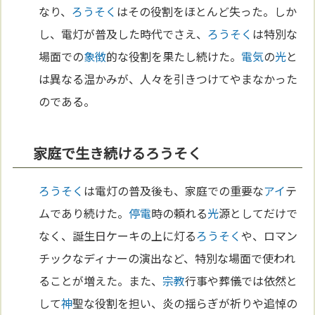
なり、
ろうそく
はその役割をほとんど失った。しか
し、電灯が普及した時代でさえ、
ろうそく
は特別な
場面での
象徴
的な役割を果たし続けた。
電気
の
光
と
は異なる温かみが、人々を引きつけてやまなかった
のである。
家庭で生き続けるろうそく
ろうそく
は電灯の普及後も、家庭での重要な
アイ
テ
ムであり続けた。
停電
時の頼れる
光
源としてだけで
なく、誕生日ケーキの上に灯る
ろうそく
や、ロマン
チックなディナーの演出など、特別な場面で使われ
ることが増えた。また、
宗教
行事や葬儀では依然と
して
神
聖な役割を担い、炎の揺らぎが祈りや追悼の