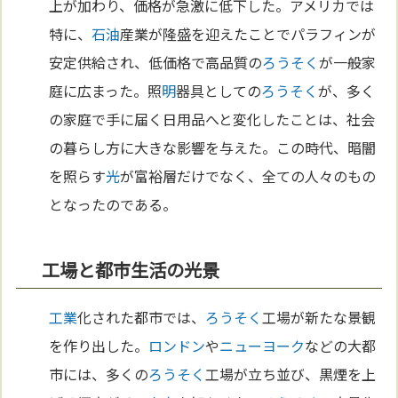
上が加わり、価格が急激に低下した。アメリカでは
特に、
石油
産業が隆盛を迎えたことでパラフィンが
安定供給され、低価格で高品質の
ろうそく
が一般家
庭に広まった。照
明
器具としての
ろうそく
が、多く
の家庭で手に届く日用品へと変化したことは、社会
の暮らし方に大きな影響を与えた。この時代、暗闇
を照らす
光
が富裕層だけでなく、全ての人々のもの
となったのである。
工場と都市生活の光景
工業
化された都市では、
ろうそく
工場が新たな景観
を作り出した。
ロンドン
や
ニューヨーク
などの大都
市には、多くの
ろうそく
工場が立ち並び、黒煙を上