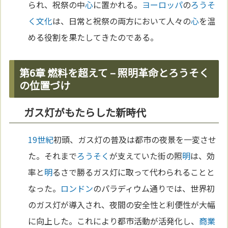
られ、祝祭の中
心
に置かれる。
ヨーロッパ
の
ろうそ
く
文化
は、日常と祝祭の両方において人々の
心
を温
める役割を果たしてきたのである。
第6章 燃料を超えて – 照明革命とろうそく
の位置づけ
ガス灯がもたらした新時代
19世紀
初頭、ガス灯の普及は都市の夜景を一変させ
た。それまで
ろうそく
が支えていた街の照
明
は、効
率と
明
るさで勝るガス灯に取って代わられることと
なった。
ロンドン
のパラディウム通りでは、世界初
のガス灯が導入され、夜間の安全性と利便性が大幅
に向上した。これにより都市活動が活発化し、
商業