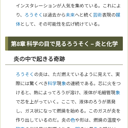
インスタレーションが人気を集めている。これによ
り、
ろうそく
は過去から
未来
へと続く
芸術
表現の
媒
体
として、その可能性を広げ続けている。
第8章 科学の目で見るろうそく – 炎と化学
炎の中で起きる奇跡
ろうそく
の炎は、ただ燃えているように見えて、実
際には驚くべき
科学
現
象
の連続である。芯に火をつ
けると、熱によってろうが溶け、液体が毛細管現
象
で芯を上がっていく。ここで、液体のろうが蒸発
し、ガス状になって燃焼を始める。このガスが炎を
作り出しているのだ。炎の
色
や形は、燃焼の温度や