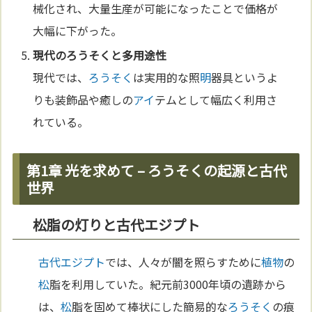
械化され、大量生産が可能になったことで価格が
大幅に下がった。
現代の
ろうそく
と多用途性
現代では、
ろうそく
は実用的な照
明
器具というよ
りも装飾品や癒しの
アイ
テムとして幅広く利用さ
れている。
第1章 光を求めて – ろうそくの起源と古代
世界
松脂の灯りと古代エジプト
古代エジプト
では、人々が闇を照らすために
植物
の
松
脂を利用していた。紀元前3000年頃の遺跡から
は、
松
脂を固めて棒状にした簡易的な
ろうそく
の痕