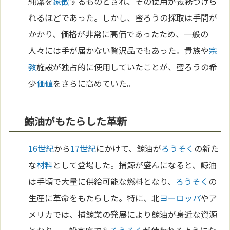
純潔を
象徴
するものとされ、その使用が義務づけら
れるほどであった。しかし、蜜ろうの採取は手間が
かかり、価格が非常に高価であったため、一般の
人々には手が届かない贅沢品でもあった。貴族や
宗
教
施設が独占的に使用していたことが、蜜ろうの希
少
価値
をさらに高めていた。
鯨油がもたらした革新
16世紀
から
17世紀
にかけて、鯨油が
ろうそく
の新た
な
材料
として登場した。捕鯨が盛んになると、鯨油
は手頃で大量に供給可能な燃料となり、
ろうそく
の
生産に革命をもたらした。特に、北
ヨーロッパ
やア
メリカでは、捕鯨業の発展により鯨油が身近な資源