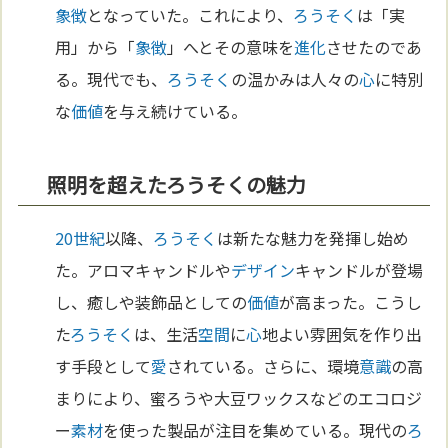
象徴
となっていた。これにより、
ろうそく
は「実
用」から「
象徴
」へとその意味を
進化
させたのであ
る。現代でも、
ろうそく
の温かみは人々の
心
に特別
な
価値
を与え続けている。
照明を超えたろうそくの魅力
20世紀
以降、
ろうそく
は新たな魅力を発揮し始め
た。アロマキャンドルや
デザイン
キャンドルが登場
し、癒しや装飾品としての
価値
が高まった。こうし
た
ろうそく
は、生活
空間
に
心
地よい雰囲気を作り出
す手段として
愛
されている。さらに、環境
意識
の高
まりにより、蜜ろうや大豆ワックスなどのエコロジ
ー
素材
を使った製品が注目を集めている。現代の
ろ