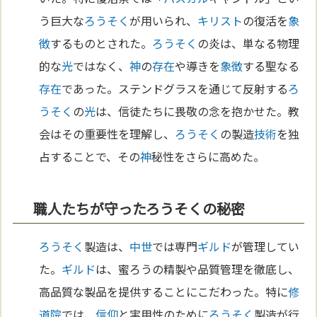
う巨大な
ろうそく
が用いられ、
キリスト
の復活を
象
徴
するものとされた。
ろうそく
の炎は、単なる物理
的な
光
ではなく、
神
の
存在
や導きを
象徴
する聖なる
存在
であった。ステンドグラスを通じて反射する
ろ
うそく
の
光
は、信徒たちに畏敬の念を抱かせた。教
会はその重要性を理解し、
ろうそく
の製造
技術
を独
占することで、その
神
秘性をさらに高めた。
職人たちが守ったろうそくの秘密
ろうそく
製造は、
中世
では専門
ギルド
が管理してい
た。
ギルド
は、蜜ろうの精製や品質管理を徹底し、
高品質な製品を提供することにこだわった。特に
修
道院
では、
信仰
と実用性のために
ろうそく
製造が行