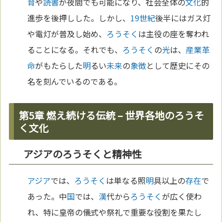
育
や
読書
が夜間でも可能になり、社会全体の
文化
的
進歩を後押しした。しかし、
19世紀
後半にはガス灯
や電灯が普及し始め、
ろうそく
は主役の座を奪われ
ることになる。それでも、
ろうそく
の
光
は、
産業革
命
がもたらした
明
るい
未来
の
象徴
として歴史にその
名を刻んでいるのである。
第5章 燃え続ける伝統 – 世界各地のろうそ
く文化
アジアのろうそくと精神性
アジア
では、
ろうそく
は単なる照
明
具以上の
存在
で
あった。中
国
では、
漢
代から
ろうそく
が広く使わ
れ、特に皇帝の儀式や祭礼で重要な役割を果たし