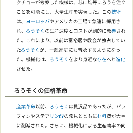
クチョーが考案した機械は、芯に均等にろうを注ぐ
ことを可能にし、大量生産を実現した。この
技術
は、
ヨーロッパ
やアメリカの工場で急速に採用さ
れ、
ろうそく
の生産速度とコストが劇的に改
善
され
た。これにより、以前は富裕層や教会が独占してい
た
ろうそく
が、一般家庭にも普及するようになっ
た。機械化は、
ろうそく
をより身近な
存在
へと
進化
させた。
ろうそくの価格革命
産業革命
以前、
ろうそく
は贅沢品であったが、パラ
フィンやステア
リン
酸
の発見とともに
材料
費が大幅
に削減された。さらに、機械化による生産効率の向