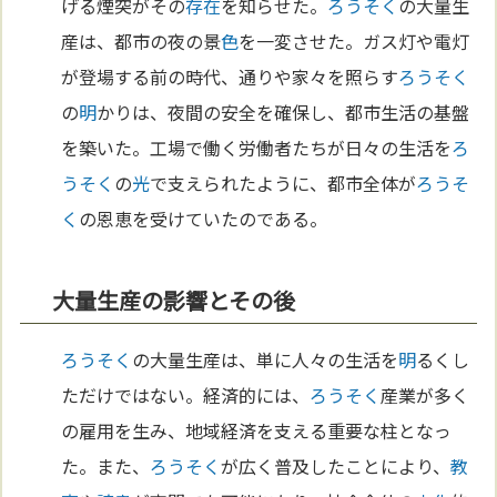
げる煙突がその
存在
を知らせた。
ろうそく
の大量生
産は、都市の夜の景
色
を一変させた。ガス灯や電灯
が登場する前の時代、通りや家々を照らす
ろうそく
の
明
かりは、夜間の安全を確保し、都市生活の基盤
を築いた。工場で働く労働者たちが日々の生活を
ろ
うそく
の
光
で支えられたように、都市全体が
ろうそ
く
の恩恵を受けていたのである。
大量生産の影響とその後
ろうそく
の大量生産は、単に人々の生活を
明
るくし
ただけではない。経済的には、
ろうそく
産業が多く
の雇用を生み、地域経済を支える重要な柱となっ
た。また、
ろうそく
が広く普及したことにより、
教