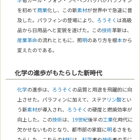
を初めて
商業
化し、この新
素材
が世界中で急速に普
及した。パラフィンの登場により、
ろうそく
は高級
品から日用品へと変貌を遂げた。この
技術
革新は、
産業革命
の流れとともに、照
明
のあり方を根
本
から
変えたのである。
化学の進歩がもたらした新時代
化学
の進歩は、
ろうそく
の品質と用途を飛躍的に向
上させた。パラフィンに加えて、ステア
リン
酸
とい
う新
素材
が導入され、
ろうそく
の硬度と燃焼効率が
向上した。この
技術
は、
19世紀
後半の
工業
化時代に
欠かせないものとなり、都市部の家庭に
明
るさをも
たらした。これらの
材料
は、
科学
者や
技術
者の手に