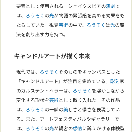
要素として使用される。シェイクスピアの
演劇
で
は、
ろうそく
の
光
が物語の緊張感を高める効果をも
たらしていた。視覚
芸術
の中で、
ろうそく
は
光
の魔
法を創り出す力を持つ。
キャンドルアートが描く未来
現代では、
ろうそく
そのものをキャンバスとした
「キャンドルアート」が注目を集めている。
彫刻
家
のカルステン・ヘラーは、
ろうそく
を溶かしながら
変化する形状を
芸術
として取り入れた。その作品
は、
ろうそく
の一瞬の
美
しさと儚さを表現してい
る。また、アートフェスティバルやギャラリーで
は、
ろうそく
の
光
が観客の
感情
に訴えかける体験型