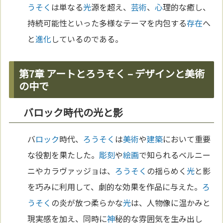
うそく
は単なる
光
源を超え、
芸術
、
心
理的な癒し、
持続可能性といった多様なテーマを内包する
存在
へ
と
進化
しているのである。
第7章 アートとろうそく – デザインと美術
の中で
バロック時代の光と影
バ
ロック
時代、
ろうそく
は
美術
や
建築
において重要
な役割を果たした。
彫刻
や
絵画
で知られるベルニー
ニやカラヴァッジョは、
ろうそく
の揺らめく
光
と影
を巧みに利用して、劇的な効果を作品に与えた。
ろ
うそく
の炎が放つ柔らかな
光
は、人物像に温かみと
現実感を加え、同時に
神
秘的な雰囲気を生み出し