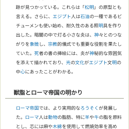
跡が見つかっている。これらは「
松
明
」の原型とも
言える。さらに、
エジプト
人は
石油
の一種であるビ
チューメンも使い始め、耐久性のある照
明
具を作り
出した。暗闇の中で灯る小さな炎は、
神
々とのつな
がりを
象徴
し、
宗教
的儀式でも重要な役割を果たし
ていた。
死
者の書の挿絵には、炎が
神
秘的な雰囲気
を添えて描かれており、
光
の
文化
が
エジプト
文
明
の
中
心
にあったことがわかる。
獣脂とローマ帝国の明かり
ローマ
帝国
では、より実用的な
ろうそく
が発展し
た。
ローマ
人は
動物
の脂肪、特に
羊
や
牛
の脂を原料
とし、芯には麻や
木綿
を使用して燃焼効率を高め