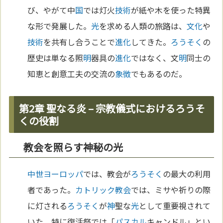
び、やがて中
国
では灯火
技術
が紙や木を使った特異
な形で発展した。
光
を求める人類の旅路は、
文化
や
技術
を共有し合うことで
進化
してきた。
ろうそく
の
歴史は単なる照
明
器具の
進化
ではなく、文
明
同士の
知恵と創意工夫の交流の
象徴
でもあるのだ。
第2章 聖なる炎 – 宗教儀式におけるろうそ
くの役割
教会を照らす神秘の光
中世
ヨーロッパ
では、教会が
ろうそく
の最大の利用
者であった。
カトリック教会
では、ミサや祈りの際
に灯される
ろうそく
が
神
聖な
光
として重要視されて
いた。特に復活祭では「
パスカル
キャンドル」とい