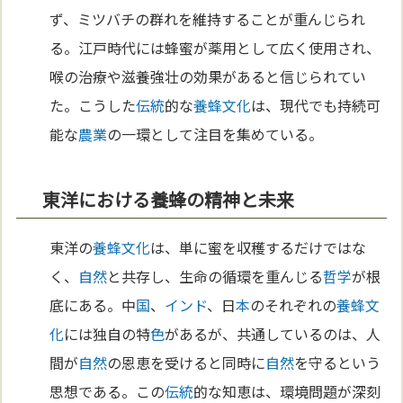
ず、ミツバチの群れを維持することが重んじられ
る。江戸時代には蜂蜜が薬用として広く使用され、
喉の治療や滋養強壮の効果があると信じられてい
た。こうした
伝統
的な
養蜂
文化
は、現代でも持続可
能な
農業
の一環として注目を集めている。
東洋における養蜂の精神と未来
東洋の
養蜂
文化
は、単に蜜を収穫するだけではな
く、
自然
と共存し、生命の循環を重んじる
哲学
が根
底にある。中
国
、
インド
、日
本
のそれぞれの
養蜂
文
化
には独自の特
色
があるが、共通しているのは、人
間が
自然
の恩恵を受けると同時に
自然
を守るという
思想である。この
伝統
的な知恵は、環境問題が深刻