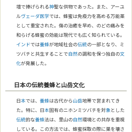
壇で捧げられる
神
聖な供物であった。また、アーユ
ル
ヴェーダ
医学
では、蜂蜜は免疫力を高める万能薬
として重宝された。傷の治癒を早め、のどの痛みを
和らげる蜂蜜の効能は現代でも広く知られている。
インド
では
養蜂
が地域社会の
伝統
の一部となり、ミ
ツバチと共生することで
自然
の調和を保つ独自の
文
化
が発展した。
日本の伝統養蜂と山岳文化
日
本
では、
養蜂
は古代から
山岳
地帯で営まれてき
た。特に、日
本
固有のニホンミツバチを対
象
とした
伝統
的な
養蜂
法は、里山の
自然
環境との共存を重視
している。この方法では、蜂蜜採取の際に巣を壊さ