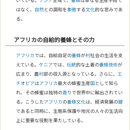
はなく、
自然
との調和を
象徴
する
文化
的な営みであ
る。
アフリカの自給的養蜂とその力
アフリカ
では、自給自足の
養蜂
が
村
社会の生活を支
えている。
ケニア
では、
伝統
的な土着の
養蜂
技術
が
広まり、農
村
部の収入源となっている。さらに、
エ
チオピア
は
アフリカ
最大の蜂蜜生産
国
として知ら
れ、その蜂蜜は独特の
香
りで世界中に輸出されてい
る。こうした
アフリカ
の
養蜂
文化
は、経済発展の
鍵
であると同時に、生態系保護や地元の人々の生活向
上に重要な役割を果たしている。