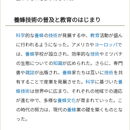
養蜂技術の普及と教育のはじまり
科学
的な
養蜂
の
技術
が発展する中、
教育
活動が盛ん
に行われるようになった。アメリカや
ヨーロッパ
で
は、
養蜂
学校が設立され、効率的な
技術
やミツバチ
の生態についての
知識
が広められた。さらに、専門
書や
雑誌
が出版され、
養蜂
家たちは互いに
技術
を共
有することで産業を発展させた。
科学
に基づいた
養
蜂
技術
は世界中に広まり、それぞれの地域での適応
が進む中で、多様な
養蜂
文化
が育まれていった。こ
の時代の努力は、現代の
養蜂
業の礎を築くものとな
った。