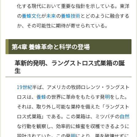
化する現代において重要な指針を示している。東洋
の
養蜂
文化
が
未来
の
養蜂
技術
とどのように融合する
か、その可能性に期待が寄せられている。
第4章 養蜂革命と科学の登場
革新的発明、ラングストロス式巣箱の誕
生
19世紀
半ば、アメリカの牧師ロレンツ・ラングスト
ロスは、
養蜂
の世界に革命をもたらす発
明
をした。
それは、取り外し可能な巣枠を備えた「ラングスト
ロス式巣箱」である。この巣箱は、ミツバチの
自然
な行動を観察し、効率的に蜂蜜を収穫できるように
設計されていた。この発
明
により、巣を破壊せずに