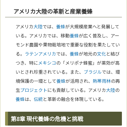
アメリカ大陸の革新と産業養蜂
アメリカ
大陸
では、
養蜂
が大規模産業へと発展して
いる。アメリカでは、移動
養蜂
が広く普及し、アー
モンド農園や果物栽培地で重要な役割を果たしてい
る。
ラテンアメリカ
では、
養蜂
が地元の
文化
と結び
つき、特に
メキシコ
の「メリポナ蜂蜜」が薬効が高
いとされ珍重されている。また、
ブラジル
では、環
境保護の一環として
養蜂
が活用され、
熱帯雨林
の再
生
プロジェクト
にも貢献している。アメリカ
大陸
の
養蜂
は、
伝統
と革新の融合を体現している。
第8章 現代養蜂の危機と挑戦