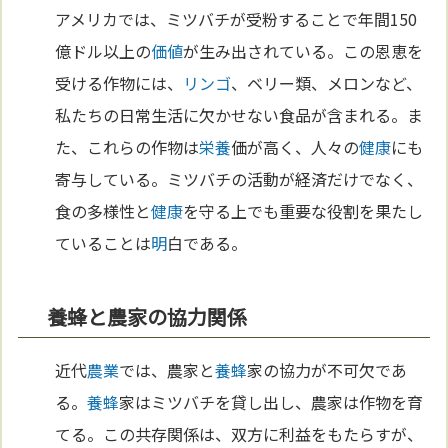
アメリカでは、ミツバチが受粉することで年間150
億ドル以上の
価値
が生み出されている。この恩恵を
受ける作物には、
リンゴ
、ベリー類、メロンなど、
私たちの日常生活に欠かせない食品が含まれる。ま
た、これらの作物は
栄養
価が高く、人々の
健康
にも
寄与している。ミツバチの活動が経済だけでなく、
食の多様性と
健康
を守る上でも重要な役割を果たし
ていることは
明
白である。
養蜂と農家の協力関係
近代
農業
では、農家と
養蜂
家の協力が不可欠であ
る。
養蜂
家はミツバチを貸し出し、農家は作物を育
てる。この共存関係は、双方に利益をもたらすが、