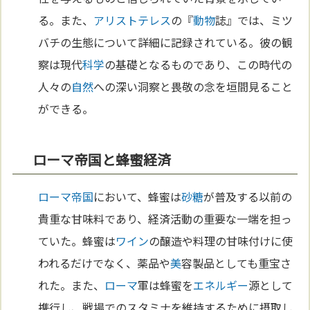
る。また、
アリストテレス
の『
動物
誌』では、ミツ
バチの生態について詳細に記録されている。彼の観
察は現代
科学
の基礎となるものであり、この時代の
人々の
自然
への深い洞察と畏敬の念を垣間見ること
ができる。
ローマ帝国と蜂蜜経済
ローマ
帝国
において、蜂蜜は
砂糖
が普及する以前の
貴重な甘味料であり、経済活動の重要な一端を担っ
ていた。蜂蜜は
ワイン
の醸造や料理の甘味付けに使
われるだけでなく、薬品や
美
容製品としても重宝さ
れた。また、
ローマ
軍は蜂蜜を
エネルギー
源として
携行し、戦場でのスタミナを維持するために摂取し