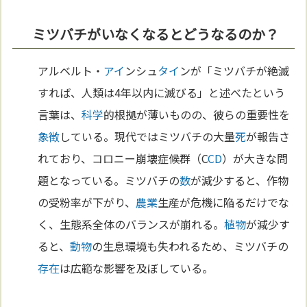
ミツバチがいなくなるとどうなるのか？
アルベルト・
アイ
ンシュ
タイ
ンが「ミツバチが絶滅
すれば、人類は4年以内に滅びる」と述べたという
言葉は、
科学
的根拠が薄いものの、彼らの重要性を
象徴
している。現代ではミツバチの大量
死
が報告さ
れており、コロニー崩壊症候群（C
CD
）が大きな問
題となっている。ミツバチの
数
が減少すると、作物
の受粉率が下がり、
農業
生産が危機に陥るだけでな
く、生態系全体のバランスが崩れる。
植物
が減少す
ると、
動物
の生息環境も失われるため、ミツバチの
存在
は広範な影響を及ぼしている。