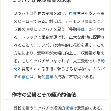
ミツバチは作物の受粉を助け、
農業
生産を支える影
のヒーローである。例えば、アーモンド農家では、
収穫の時期にミツバチを雇う「移動
養蜂
」が行われ
る。トラックで巣箱が運ばれ、広大な農地に配置さ
れることで、ミツバチは効率的に花粉を運ぶ。この
方法により、受粉率が大幅に向上し、収穫量が増え
る。もしミツバチがいなければ、人工受粉という
時
間
と費用のかかる手段に頼らざるを得ない。ミツバ
チの
存在
は、現代
農業
の成功に不可欠である。
作物の受粉とその経済的価値
受粉を担うミツバチの経済的
価値
は驚異的である。