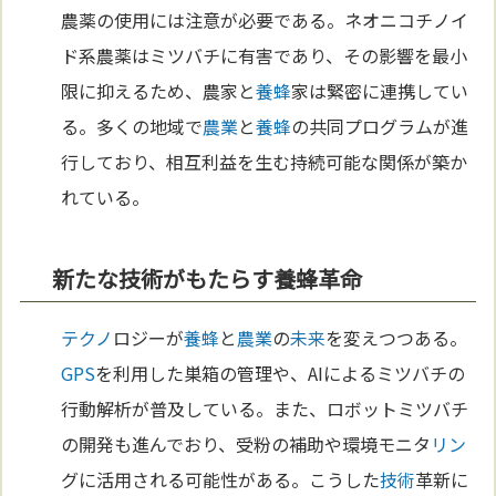
農薬の使用には注意が必要である。ネオニコチノイ
ド系農薬はミツバチに有害であり、その影響を最小
限に抑えるため、農家と
養蜂
家は緊密に連携してい
る。多くの地域で
農業
と
養蜂
の共同プログラムが進
行しており、相互利益を生む持続可能な関係が築か
れている。
新たな技術がもたらす養蜂革命
テクノ
ロジーが
養蜂
と
農業
の
未来
を変えつつある。
GPS
を利用した巣箱の管理や、AIによるミツバチの
行動解析が普及している。また、ロボットミツバチ
の開発も進んでおり、受粉の補助や環境モニタ
リン
グに活用される可能性がある。こうした
技術
革新に