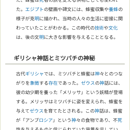
た。
エジプト
の壁画や碑文には、蜂蜜収集や
養蜂
の
様子が克
明
に描かれ、当時の人々の生活に密接に関
わっていたことがわかる。この時代の
技術
や
文化
は、後の文
明
に大きな影響を与えることとなる。
ギリシャ神話とミツバチの神秘
古代
ギリシャ
では、ミツバチと蜂蜜は
神
々とのつな
がりを
象徴
する
存在
であった。
ゼウス
の
神
話には、
彼の幼少期を養った「メリッサ」という妖精が登場
する。メリッサはミツバチに姿を変えられ、蜂蜜を
与えて
ゼウス
を育てたとされる。この
神
話は、蜂蜜
が「アンブ
ロシア
」という
神
々の食物であり、不
死
性を与えるものと信じられていた背景を示してい