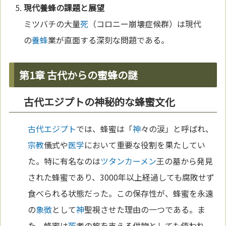
現代
養蜂
の課題と展望
ミツバチの大量
死
（コロニー崩壊症候群）は現代
の
養蜂
業が直面する深刻な問題である。
第1章 古代からの蜜蜂の謎
古代エジプトの神秘的な蜂蜜文化
古代エジプト
では、蜂蜜は「
神
々の涙」と呼ばれ、
宗教
儀式や
医学
において重要な役割を果たしてい
た。特に有名なのは
ツタンカーメン
王の墓から発見
された蜂蜜であり、3000年以上経過しても腐敗せず
食べられる状態だった。この保存性が、蜂蜜を永遠
の
象徴
として
神
聖視させた理由の一つである。ま
た、蜂蜜は
死
者の旅を支える供物としても使われ