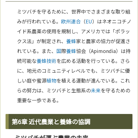
ミツバチを守るために、世界中でさまざまな取り組
みが行われている。
欧州連合
（
EU
）はネオニコチノ
イド系農薬の使用を規制し、アメリカでは「ポラッ
クス法」が制定され、
養蜂
家と農家の協力が促進さ
れている。また、
国
際
養蜂
協会（Apimondia）は持
続可能な
養蜂
技術
を広める活動を行っている。さら
に、地元のコミュニティレベルでも、ミツバチに優
しい庭や蜜源
植物
を植える運動が進んでいる。これ
らの努力は、ミツバチと生態系の
未来
を守るための
重要な一歩である。
第6章 近代農業と養蜂の協調
ミツバチが運ぶ農業の未来