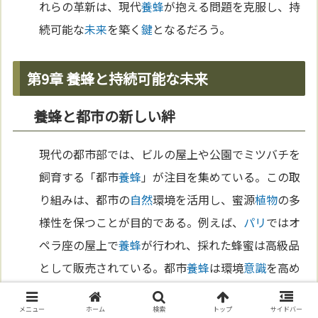
れらの革新は、現代
養蜂
が抱える問題を克服し、持
続可能な
未来
を築く
鍵
となるだろう。
第9章 養蜂と持続可能な未来
養蜂と都市の新しい絆
現代の都市部では、ビルの屋上や公園でミツバチを
飼育する「都市
養蜂
」が注目を集めている。この取
り組みは、都市の
自然
環境を活用し、蜜源
植物
の多
様性を保つことが目的である。例えば、
パリ
ではオ
ペラ座の屋上で
養蜂
が行われ、採れた蜂蜜は高級品
として販売されている。都市
養蜂
は環境
意識
を高め
るだけでなく、都市住民に
自然
とのつながりを提供
メニュー
ホーム
検索
トップ
サイドバー
し、地元のエコシステムを守る新しい方法として期