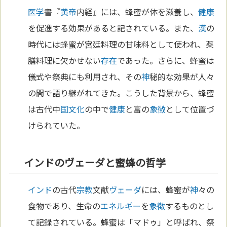
医学
書『
黄帝
内経』には、蜂蜜が体を滋養し、
健康
を促進する効果があると記されている。また、
漢
の
時代には蜂蜜が宮廷料理の甘味料として使われ、薬
膳料理に欠かせない
存在
であった。さらに、蜂蜜は
儀式や祭典にも利用され、その
神
秘的な効果が人々
の間で語り継がれてきた。こうした背景から、蜂蜜
は古代中
国
文化
の中で
健康
と富の
象徴
として位置づ
けられていた。
インドのヴェーダと蜜蜂の哲学
インド
の古代
宗教
文献
ヴェーダ
には、蜂蜜が
神
々の
食物であり、生命の
エネルギー
を
象徴
するものとし
て記録されている。蜂蜜は「マドゥ」と呼ばれ、祭