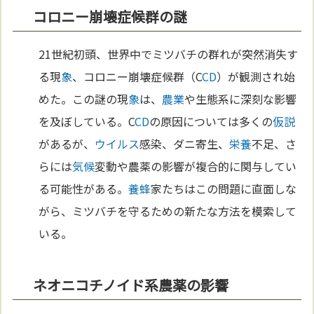
コロニー崩壊症候群の謎
21世紀初頭、世界中でミツバチの群れが突然消失す
る現
象
、コロニー崩壊症候群（C
CD
）が観測され始
めた。この謎の現
象
は、
農業
や生態系に深刻な影響
を及ぼしている。C
CD
の原因については多くの
仮説
があるが、
ウイルス
感染、ダニ寄生、
栄養
不足、さ
らには
気候
変動や農薬の影響が複合的に関与してい
る可能性がある。
養蜂
家たちはこの問題に直面しな
がら、ミツバチを守るための新たな方法を模索して
いる。
ネオニコチノイド系農薬の影響