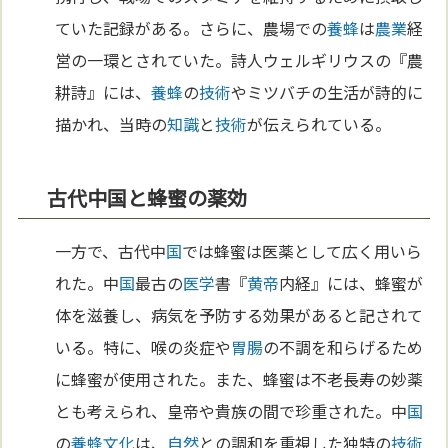
ていた記録がある。さらに、農場での
養蜂
は
農業
経
営の一環とされていた。詩人ウェルギリウスの『農
耕詩』には、
養蜂
の
技術
やミツバチの生活が詩的に
描かれ、当時の
知識
と
技術
が伝えられている。
古代中国と蜂蜜の薬効
一方で、古代中
国
では蜂蜜は医薬として広く用いら
れた。中
国
最古の
医学
書『
黄帝
内経』には、蜂蜜が
体を滋養し、病気を予防する効果があると記されて
いる。特に、喉の炎症や
胃
腸
の不調を和らげるため
に蜂蜜が使用された。また、蜂蜜は不老長寿の妙薬
とも考えられ、皇帝や貴族の間で珍重された。中
国
の
養蜂
文化
は、
自然
との調和を重視した独特の
技術