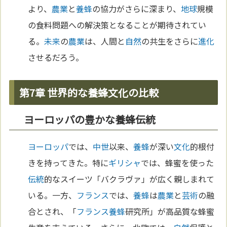
より、
農業
と
養蜂
の協力がさらに深まり、
地球
規模
の食料問題への解決策となることが期待されてい
る。
未来
の
農業
は、人間と
自然
の共生をさらに
進化
させるだろう。
第7章 世界的な養蜂文化の比較
ヨーロッパの豊かな養蜂伝統
ヨーロッパ
では、
中世
以来、
養蜂
が深い
文化
的根付
きを持ってきた。特に
ギリシャ
では、蜂蜜を使った
伝統
的なスイーツ「バクラヴァ」が広く親しまれて
いる。一方、
フランス
では、
養蜂
は
農業
と
芸術
の融
合とされ、「
フランス
養蜂
研究所」が高品質な蜂蜜