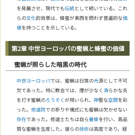
を発展させ、現代でも
伝統
として続いている。これ
らの
文化
的背景は、蜂蜜が東西を問わず普遍的な
価
値
を持つことを示している。
第2章 中世ヨーロッパの蜜蝋と蜂蜜の価値
蜜蝋が照らした暗黒の時代
中世
ヨーロッパ
では、蜜蝋は日常の
光
源として不可
欠であった。特に教会では、煙が少なく
清
らかな炎
を灯す蜜蝋の
ろうそく
が用いられ、
神
聖な
空間
を彩
った。
修道院
での祈りや儀式にも蜜蝋は欠かせない
存在
であった。修道士たちは自ら
養蜂
を行い、高品
質な蜜蝋を生産した。彼らの
技術
は高度であり、経