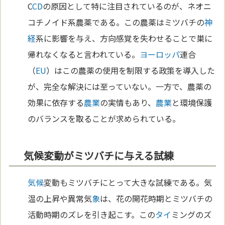
C
CD
の原因として特に注目されているのが、ネオニ
コチノイド系農薬である。この農薬はミツバチの
神
経
系に影響を与え、方向感覚を失わせることで巣に
帰れなくなると言われている。
ヨーロッパ
連合
（
EU
）はこの農薬の使用を制限する政策を導入した
が、完全な解決には至っていない。一方で、農薬の
効果に依存する
農業
の実情もあり、
農業
と環境保護
のバランスを取ることが求められている。
気候変動がミツバチに与える試練
気候
変動もミツバチにとって大きな試練である。気
温の上昇や異常気
象
は、花の開花時期とミツバチの
活動時期のズレを引き起こす。この
タイ
ミングのズ