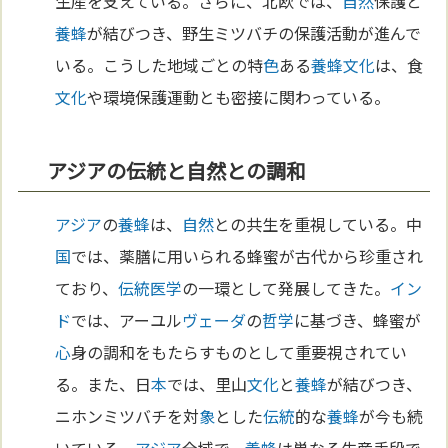
生産を支えている。さらに、北欧では、
自然
保護と
養蜂
が結びつき、野生ミツバチの保護活動が進んで
いる。こうした地域ごとの特
色
ある
養蜂
文化
は、食
文化
や環境保護運動とも密接に関わっている。
アジアの伝統と自然との調和
アジア
の
養蜂
は、
自然
との共生を重視している。中
国
では、薬膳に用いられる蜂蜜が古代から珍重され
ており、
伝統
医学
の一環として発展してきた。
イン
ド
では、アーユル
ヴェーダ
の
哲学
に基づき、蜂蜜が
心
身の調和をもたらすものとして重要視されてい
る。また、日
本
では、里山
文化
と
養蜂
が結びつき、
ニホンミツバチを対
象
とした
伝統
的な
養蜂
が今も続
いている。
アジア
全域で、
養蜂
は単なる生産手段で