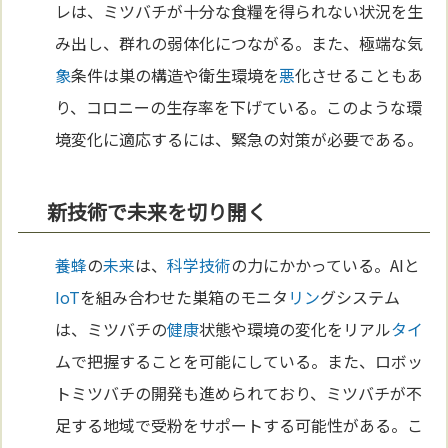
レは、ミツバチが十分な食糧を得られない状況を生
み出し、群れの弱体化につながる。また、極端な気
象
条件は巣の構造や衛生環境を
悪
化させることもあ
り、コロニーの生存率を下げている。このような環
境変化に適応するには、緊急の対策が必要である。
新技術で未来を切り開く
養蜂
の
未来
は、
科学
技術
の力にかかっている。AIと
IoT
を組み合わせた巣箱のモニタ
リン
グシステム
は、ミツバチの
健康
状態や環境の変化をリアル
タイ
ムで把握することを可能にしている。また、ロボッ
トミツバチの開発も進められており、ミツバチが不
足する地域で受粉をサポートする可能性がある。こ