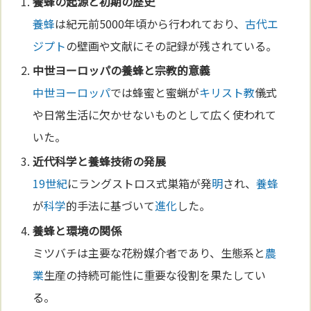
養蜂
の起源と初期の歴史
養蜂
は紀元前5000年頃から行われており、
古代エ
ジプト
の壁画や文献にその記録が残されている。
中世
ヨーロッパ
の
養蜂
と
宗教
的意義
中世
ヨーロッパ
では蜂蜜と蜜蝋が
キリスト教
儀式
や日常生活に欠かせないものとして広く使われて
いた。
近代
科学
と
養蜂
技術
の発展
19世紀
にラングストロス式巣箱が発
明
され、
養蜂
が
科学
的手法に基づいて
進化
した。
養蜂
と環境の関係
ミツバチは主要な花粉媒介者であり、生態系と
農
業
生産の持続可能性に重要な役割を果たしてい
る。