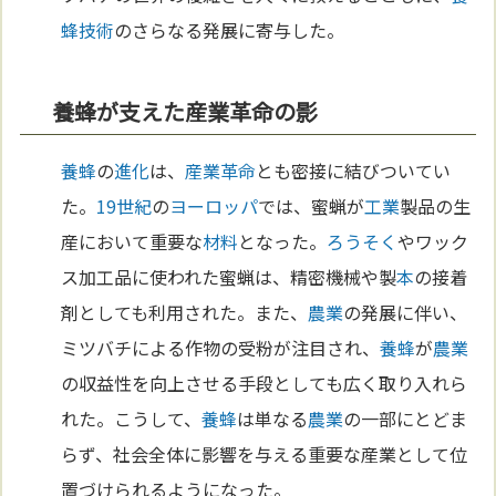
蜂
技術
のさらなる発展に寄与した。
養蜂が支えた産業革命の影
養蜂
の
進化
は、
産業革命
とも密接に結びついてい
た。
19世紀
の
ヨーロッパ
では、蜜蝋が
工業
製品の生
産において重要な
材料
となった。
ろうそく
やワック
ス加工品に使われた蜜蝋は、精密機械や製
本
の接着
剤としても利用された。また、
農業
の発展に伴い、
ミツバチによる作物の受粉が注目され、
養蜂
が
農業
の収益性を向上させる手段としても広く取り入れら
れた。こうして、
養蜂
は単なる
農業
の一部にとどま
らず、社会全体に影響を与える重要な産業として位
置づけられるようになった。