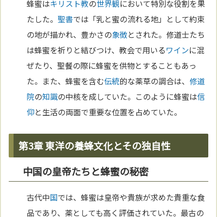
蜂蜜は
キリスト教
の
世界観
において特別な役割を果
たした。
聖書
では「乳と蜜の流れる地」として約束
の地が描かれ、豊かさの
象徴
とされた。修道士たち
は蜂蜜を祈りと結びつけ、教会で用いる
ワイン
に混
ぜたり、聖餐の際に蜂蜜を供物とすることもあっ
た。また、蜂蜜を含む
伝統
的な薬草の調合は、
修道
院
の
知識
の中核を成していた。このように蜂蜜は
信
仰
と生活の両面で重要な位置を占めていた。
第3章 東洋の養蜂文化とその独自性
中国の皇帝たちと蜂蜜の秘密
古代中
国
では、蜂蜜は皇帝や貴族が求めた貴重な食
品であり、薬としても高く評価されていた。最古の