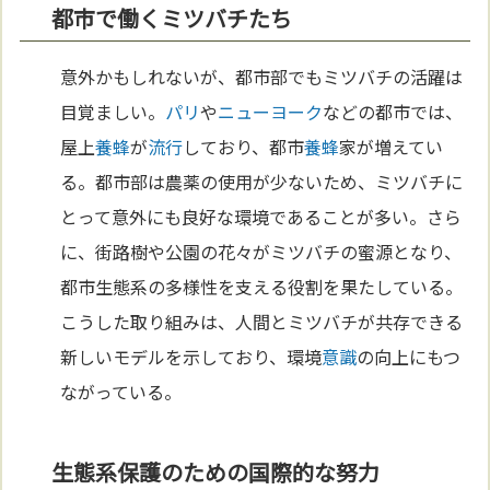
都市で働くミツバチたち
意外かもしれないが、都市部でもミツバチの活躍は
目覚ましい。
パリ
や
ニューヨーク
などの都市では、
屋上
養蜂
が
流行
しており、都市
養蜂
家が増えてい
る。都市部は農薬の使用が少ないため、ミツバチに
とって意外にも良好な環境であることが多い。さら
に、街路樹や公園の花々がミツバチの蜜源となり、
都市生態系の多様性を支える役割を果たしている。
こうした取り組みは、人間とミツバチが共存できる
新しいモデルを示しており、環境
意識
の向上にもつ
ながっている。
生態系保護のための国際的な努力