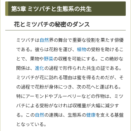
第5章 ミツバチと生態系の共生
花とミツバチの秘密のダンス
ミツバチは
自然
界の舞台で重要な役割を果たす俳優
である。彼らは花粉を運び、
植物
の受粉を助けるこ
とで、果物や
野菜
の収穫を可能にする。この絶妙な
関係は、
進化
の過程で形作られた共生の証である。
ミツバチが花に訪れる理由は蜜を得るためだが、そ
の過程で花粉が身体につき、次の花へと運ばれる。
特にアーモンドやブルーベリーなどの作物は、ミツ
バチによる受粉がなければ収穫量が大幅に減少す
る。この
自然
の連携は、生態系の
健康
を支える基盤
となっている。