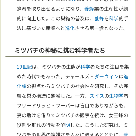
蜂蜜を取り出せるようになり、
養蜂
業の生産性が劇
的に向上した。この巣箱の普及は、
養蜂
を
科学
的手
法に基づいた産業へと
進化
させる第一歩となった。
ミツバチの神秘に挑む科学者たち
19世紀
は、ミツバチの生態が
科学
者たちの注目を集
めた時代でもあった。チャールズ・
ダーウィン
は
進
化論
の視点からミツバチの社会性を研究し、その完
璧な巣の構造に驚嘆した。一方、
スイス
の
生物学
者
フリードリッヒ・フーバーは盲目でありながらも、
妻の助けを借りてミツバチの観察を続け、女王蜂の
役割や群れの行動を解
明
した。こうした研究は、ミ
ツバチの世界の複雑さを人々に教えるとともに、
養