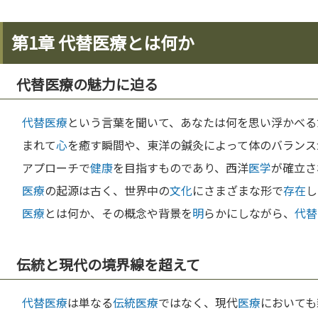
第1章 代替医療とは何か
代替医療の魅力に迫る
代替医療
という言葉を聞いて、あなたは何を思い浮かべる
まれて
心
を癒す瞬間や、東洋の鍼灸によって体のバランス
アプローチで
健康
を目指すものであり、西洋
医学
が確立さ
医療
の起源は古く、世界中の
文化
にさまざまな形で
存在
し
医療
とは何か、その概念や背景を
明
らかにしながら、
代替
伝統と現代の境界線を超えて
代替医療
は単なる
伝統
医療
ではなく、現代
医療
においても