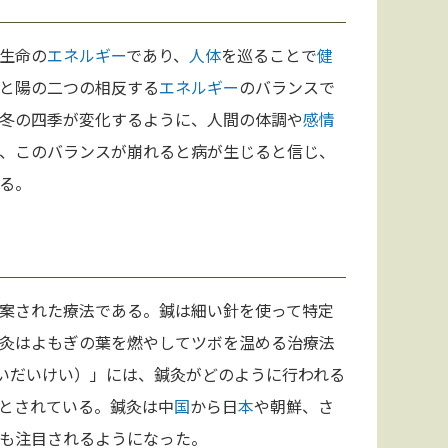
生命の
エネルギー
であり、
人体
を巡ることで
健
と陽の二つの相反する
エネルギー
のバランスで
冬の四季が変化するように、人間の体調や
感情
、このバランスが崩れると病が生じると信じ、
る。
案された療法である。鍼は細い針を使って特定
灸はよもぎの葉を燃やしてツボを温める治療法
いだいけい）」には、鍼灸がどのように行われる
とされている。鍼灸は中
国
から日
本
や朝鮮、さ
も注目されるようになった。