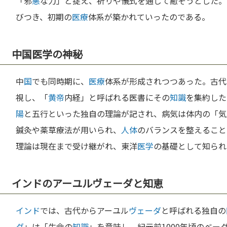
「邪
悪
な力」と捉え、祈りや儀式を通じて癒そうとした。
びつき、初期の
医療
体系が築かれていったのである。
中国医学の神秘
中
国
でも同時期に、
医療
体系が形成されつつあった。古代
視し、「
黄帝
内経」と呼ばれる医書にその
知識
を集約した
陽
と五行といった独自の理論が記され、病気は体内の「気
鍼灸や薬草療法が用いられ、
人体
のバランスを整えること
理論は現在まで受け継がれ、東洋
医学
の基礎として知られ
インドのアーユルヴェーダと知恵
インド
では、古代からアーユル
ヴェーダ
と呼ばれる独自の
ダ
」は「生命の
知識
」を意味し、紀元前1000年頃のベ