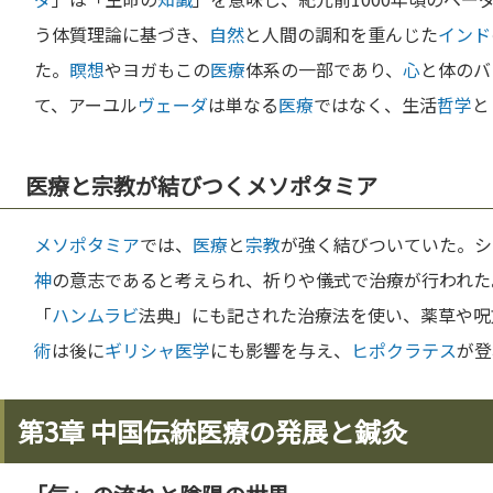
う体質理論に基づき、
自然
と人間の調和を重んじた
インド
た。
瞑想
やヨガもこの
医療
体系の一部であり、
心
と体のバ
て、アーユル
ヴェーダ
は単なる
医療
ではなく、生活
哲学
と
医療と宗教が結びつくメソポタミア
メソポタミア
では、
医療
と
宗教
が強く結びついていた。シ
神
の意志であると考えられ、祈りや儀式で治療が行われた
「
ハンムラビ
法典」にも記された治療法を使い、薬草や呪
術
は後に
ギリシャ
医学
にも影響を与え、
ヒポクラテス
が登
第3章 中国伝統医療の発展と鍼灸