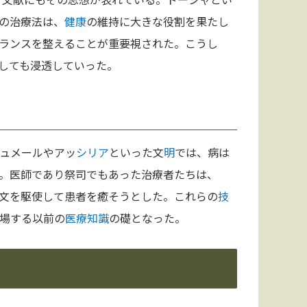
の治療法は、
健康
の維持に大きな役割を果たし
ランスを整えることが重要視された。こうし
しても浸透していった。
ュメールやアッ
シリア
といった文
明
では、病は
。医師であり祭司でもあった治療者たちは、
文を駆使して患者を癒そうとした。これらの
技
場する以前の
医療
知識
の礎となった。