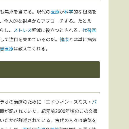
も焦点を当てる。現代の
医療
が
科学
的な根拠を
、全人的な視点からアプローチする。たとえ
らし、
ストレス
軽減に役立つとされる。
代替医
して注目を集めているのだ。
健康
とは単に病気
替医療
は教えてくれる。
ラオの治療のために「エドウィン・スミス・
パ
置が記されていた。紀元前2600年頃のこの文書
いたかが詳述されている。古代の人々は病気を