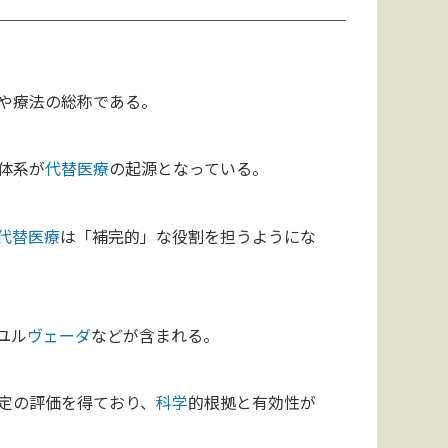
や療法の総称である。
体系が
代替医療
の起源となっている。
代替医療
は「補完的」な役割を担うようにな
ユル
ヴェーダ
などが含まれる。
定の評価を得ており、
科学
的根拠と有効性が