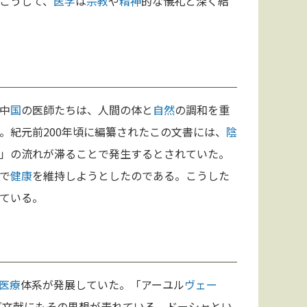
こうして、
医学
は
宗教
や
精神
的な儀礼と深く結
中
国
の医師たちは、人間の体と
自然
の調和を重
。紀元前200年頃に編纂されたこの文書には、
陰
」の流れが滞ることで発生するとされていた。
で
健康
を維持しようとしたのである。こうした
ている。
医療
体系が発展していた。「アーユル
ヴェー
ーダ文献にもその思想が表れている。ドーシャとい