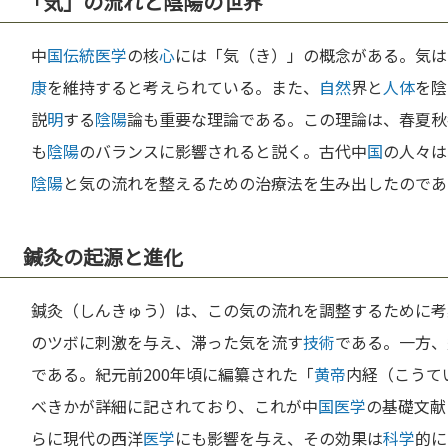
「気」の流れと陰陽の世界
中
国
伝統
医学
の核
心
には「気（き）」の概念がある。気は
康
を維持すると考えられている。また、
自然
界と
人体
を陰
説
明
する
陰陽
論も重要な理論である。この理論は、春夏秋
も
陰陽
のバランスに影響されると説く。古代中
国
の人々は
陰陽
と気の流れを整えるための治療法を生み出したのであ
鍼灸の起源と進化
鍼灸（しんきゅう）は、この気の流れを調整するために考
のツボに刺激を与え、滞った気を流す
技術
である。一方、
である。紀元前200年頃に編纂された「
黄帝
内経（こうて
べきかが詳細に記されており、これが中
国
医学
の基礎文献
らに現代の西洋
医学
にも影響を与え、その効果は
科学
的に