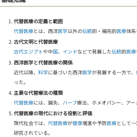
代替医療
の
定義
と範囲
代替医療
とは、西洋
医学
以外の
伝統
的・補完的
医療
体系
古代文
明
と
代替医療
古代エジプト
や中
国
、
インド
などで発展した
伝統
的
医療
西洋
医学
と
代替医療
の関係
近代以降、
科学
に基づいた西洋
医学
が発展する一方で、
った。
主要な代替療法の種類
代替医療
には、鍼灸、
ハーブ
療法、ホメオパシー、アー
代替医療
の現代における役割と評価
現代社会では、
代替医療
が
健康
増進や予防
医療
として一
研究されている。