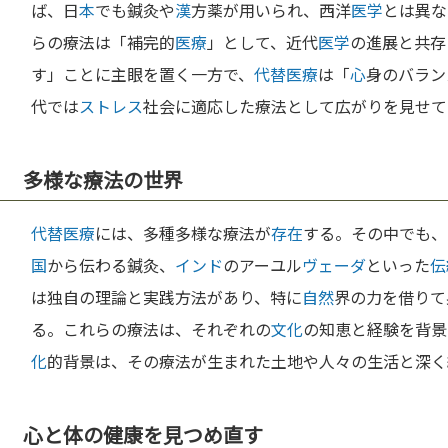
ば、日
本
でも鍼灸や
漢
方薬が用いられ、西洋
医学
とは異な
らの療法は「補完的
医療
」として、近代
医学
の進展と共存
す」ことに主眼を置く一方で、
代替医療
は「
心
身のバラン
代では
ストレス
社会に適応した療法として広がりを見せて
多様な療法の世界
代替医療
には、多種多様な療法が
存在
する。その中でも、
国
から伝わる鍼灸、
インド
のアーユル
ヴェーダ
といった
伝
は独自の理論と実践方法があり、特に
自然
界の力を借りて
る。これらの療法は、それぞれの
文化
の知恵と経験を背景
化
的背景は、その療法が生まれた土地や人々の生活と深く
心と体の健康を見つめ直す