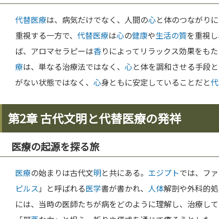
代替医療
は、病気だけでなく、人間の
心
と体のつながりに
重視する一方で、
代替医療
は
心
の
健康
や
生活の質
を重視し
ば、アロマセラピーは
香
りによってリラックス効果をもた
療
は、単なる治療法ではなく、
心
と体を調和させる手段と
がない状態ではなく、
心
身ともに安定していることだと
代
第2章 古代文明と代替医療の発祥
医療の起源を探る旅
医療
の始まりは古代文
明
と共にある。
エジプト
では、ファ
ピルス
」と呼ばれる
医学
書が書かれ、
人体
解剖や外科的処
には、当時の医師たちが病をどのように理解し、治療して