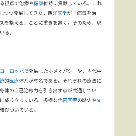
る視点で治療や
健康
維持に貢献している。これ
しつつ発展してきた。西洋
医学
が「病気を治
スを整える」ことに重きを置く。そのため、現
いる。
ヨーロッパ
で発展したホメオパシーや、古代中
統
的
医療
体系が有名である。それぞれの療法に
身体の自己治癒力を引き出す点が共通してい
に成り立っている。多様な
代替医療
の歴史や
文
結びついている。