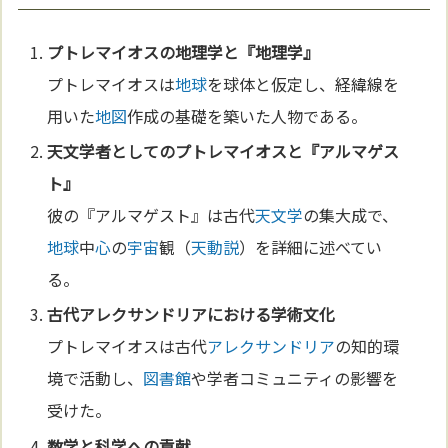
プトレマイオスの
地理学
と『
地理学
』
プトレマイオスは
地球
を球体と仮定し、経緯線を
用いた
地図
作成の基礎を築いた人物である。
天文学
者としてのプトレマイオスと『アルマゲス
ト』
彼の『アルマゲスト』は古代
天文学
の集大成で、
地球
中
心
の
宇宙
観（
天動説
）を詳細に述べてい
る。
古代
アレクサンドリア
における学術
文化
プトレマイオスは古代
アレクサンドリア
の知的環
境で活動し、
図書館
や学者コミュニティの影響を
受けた。
数学
と
科学
への貢献