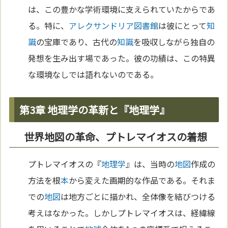
は、この豊かな学術環境に支えられていたからであ
る。特に、
アレクサンドリア
図書館
は彼にとって
知
識
の宝庫であり、古代の
知識
を吸収しながら独自の
発想を生み出す場であった。彼の功績は、この特異
な環境なしでは語れないのである。
第3章 地理学の革新と『地理学』
世界地図の革命、プトレマイオスの着想
プトレマイオスの『
地理学
』は、当時の
地図
作成の
方法を根
本
から変えた画期的な作品である。それま
での
地図
は地方ごとに描かれ、全体像を結びつける
考えはなかった。しかしプトレマイオスは、経緯線