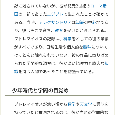
録に残されていないが、彼が紀元2世紀の
ローマ
帝
国
の一部であった
エジプト
で生まれたことは確かで
ある。当時、
アレクサンドリア
は
知識
の中
心
地であ
り、彼はそこで育ち、
教育
を受けたと考えられる。
プトレマイオスの記録は、
科学
者としての彼の業績
がすべてであり、日常生活や個人的な
趣味
について
はほとんど触れられていない。彼の作品に散りばめ
られた学問的な洞察は、彼が深い観察力と膨大な
知
識
を持つ人物であったことを物語っている。
少年時代と学問の目覚め
プトレマイオスが幼い頃から
数学
や
天文学
に興味を
持っていたと推測されるのは、彼が当時の学問的な