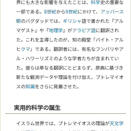
界にも大きな影響を与えたことは、
科学
史の重要な
一部である。
8世紀
から
9世紀
にかけて、
アッバース
朝
のバグダッドでは、
ギリシャ
語で書かれた『アル
マゲスト』や『
地理学
』が
アラビア語
に翻訳され
た。これを主導したのが、知の殿堂「バイト・アル
ヒ
クマ
」である。翻訳者には、有名なフンバリやア
ル・ハワーリズミのような学者たちが含まれてい
た。彼らは単なる翻訳にとどまらず、原典に基づき
新たな観測データや理論を付け加え、プトレマイオ
スの
知識
をさらに発展させた。
実用的科学の誕生
イスラム世界では、プトレマイオスの理論が
天文学