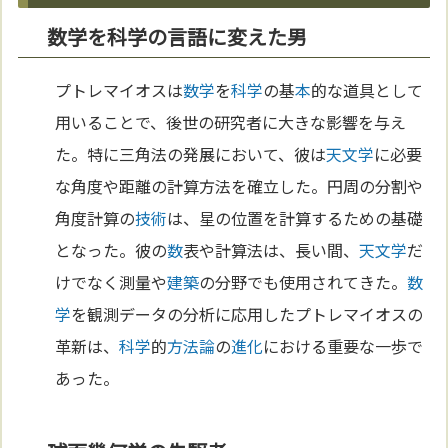
数学を科学の言語に変えた男
プトレマイオスは
数学
を
科学
の基
本
的な道具として
用いることで、後世の研究者に大きな影響を与え
た。特に三角法の発展において、彼は
天文学
に必要
な角度や距離の計算方法を確立した。円周の分割や
角度計算の
技術
は、星の位置を計算するための基礎
となった。彼の
数
表や計算法は、長い間、
天文学
だ
けでなく測量や
建築
の分野でも使用されてきた。
数
学
を観測データの分析に応用したプトレマイオスの
革新は、
科学
的
方法論
の
進化
における重要な一歩で
あった。