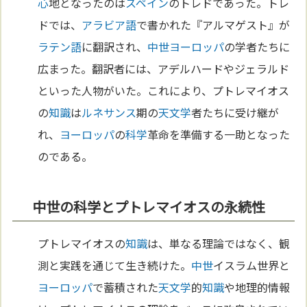
心
地となったのは
スペイン
のトレドであった。トレ
ドでは、
アラビア語
で書かれた『アルマゲスト』が
ラテン語
に翻訳され、
中世
ヨーロッパ
の学者たちに
広まった。翻訳者には、アデルハードやジェラルド
といった人物がいた。これにより、プトレマイオス
の
知識
は
ルネサンス
期の
天文学
者たちに受け継が
れ、
ヨーロッパ
の
科学
革命を準備する一助となった
のである。
中世の科学とプトレマイオスの永続性
プトレマイオスの
知識
は、単なる理論ではなく、観
測と実践を通じて生き続けた。
中世
イスラム世界と
ヨーロッパ
で蓄積された
天文学
的
知識
や地理的情報