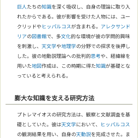
巨人
たちの
知識
を深く吸収し、自身の理論に取り入
れたからである。彼が影響を受けた人物には、ユー
クリッドや
ヒッパルコス
が含まれる。
アレクサンド
リア
の
図書館
で、多
文化
的な環境が彼の学問的興味
を刺激し、
天文学
や
地理学
の分野での探求を後押し
した。彼の地動説理論への批判的
思考
や、経緯線を
用いた
地図
作成は、この時期に得た
知識
が基礎とな
っていると考えられる。
膨大な知識を支える研究方法
プトレマイオスの研究方法は、観察と文献調査を基
礎としていた。彼は
天文学
において、
ヒッパルコス
の観測結果を用い、自身の
天動説
を完成させた。ま