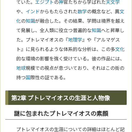
ていた。
エジプト
の
神
官たちから学ばれた
天文学
や、
インド
からもたらされた
数学
の概念など、異
文
化
の
知識
が融合した。その結果、学問は境界を越え
て発展し、全人類に役立つ普遍的な
知識
へと昇華し
た。プトレマイオスの『
地理学
』や『アルマゲス
ト』に見られるような体系的な分析は、この多
文化
的な環境の影響を強く受けている。彼の作品には、
地球
規模での視点が息づいており、それはこの街の
持つ
国
際性の証である。
第2章 プトレマイオスの生涯と人物像
謎に包まれたプトレマイオスの素顔
プトレマイオスの生涯についての詳細はほとんど記