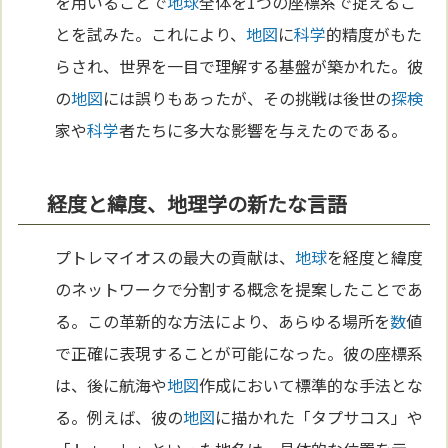
を用いることで
地球
全体を1つの座標系で捉えるこ
とを試みた。これにより、
地図
に
科学
的精度がもた
らされ、世界を一目で理解する基盤が築かれた。彼
の
地図
には誤りもあったが、その挑戦は後世の
探検
家や
科学
者たちに多大な影響を与えたのである。
経度と緯度、地理学の新たな言語
プトレマイオスの最大の貢献は、
地球
を経度と緯度
のネットワークで分割する概念を提案したことであ
る。この革新的な方法により、あらゆる場所を
数
値
で正確に表現することが可能になった。彼の座標系
は、後に航海や
地図
作成において標準的な手法とな
る。例えば、彼の
地図
に描かれた「タプサコス」や