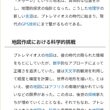
「トゥーレ」といった地名は、具体的な位置を示
し、地理的探求の指針となった。こうした
地理学
の
新しい
言語
は、プトレマイオスの時代に始まり、現
代の
GPS
技術
にまで繋がるものである。
地図作成における科学的挑戦
プトレマイオスの
地図
は、彼の時代の限られた情報
をもとにしていたが、
数学
的なアプローチによって
正確さを追求していた。彼は
天文学
的観測を利用し
て経度と緯度を計算し、世界の地形を描いた。とは
いえ、彼の
地図
には
アフリカ
の南端が描かれていな
いなどの限界があった。この点は、後世の
探検
家た
ちが埋めていくこととなる。それでもなお、プトレ
マイオスの
地図
は、
科学
と実用性を融合した
地図
作