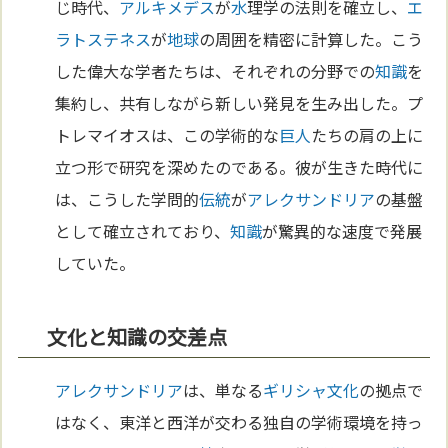
じ時代、
アルキメデス
が
水
理学の法則を確立し、
エ
ラトステネス
が
地球
の周囲を精密に計算した。こう
した偉大な学者たちは、それぞれの分野での
知識
を
集約し、共有しながら新しい発見を生み出した。プ
トレマイオスは、この学術的な
巨人
たちの肩の上に
立つ形で研究を深めたのである。彼が生きた時代に
は、こうした学問的
伝統
が
アレクサンドリア
の基盤
として確立されており、
知識
が驚異的な速度で発展
していた。
文化と知識の交差点
アレクサンドリア
は、単なる
ギリシャ
文化
の拠点で
はなく、東洋と西洋が交わる独自の学術環境を持っ