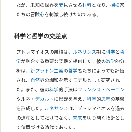
たが、未知の世界を
夢
見させる
材料
となり、
探検
家
たちの冒険
心
を刺激し続けたのである。
科学と哲学の交差点
プトレマイオスの業績は、
ルネサンス
期に
科学
と
哲
学
が融合する重要な契機を提供した。彼の
数学
的分
析は、
新プラトン主義
の
哲学
者たちによっても評価
され、
自然
界の調和を示すモデルとして研究され
た。また、彼の
科学
的手法は
フランシス・ベーコン
やルネ・
デカルト
に影響を与え、
科学
的
思考
の基盤
を形成した。
ルネサンス
は、プトレマイオスを過去
の遺産としてだけでなく、
未来
を切り開く指針とし
て位置づける時代であった。