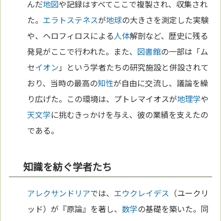
んだ
地図
や記録はすべてここで複製され、収集され
た。
エラトステネス
が
地球
の大きさを測定した実験
や、ヘロフィロスによる
人体
解剖など、歴史に残る
発見がここで行われた。また、
図書館
の一部は「ム
セ
イオン
」という学者たちの研究施設と併設されて
おり、当時の最高の
知性
が自由に交流し、議論を繰
り広げた。この環境は、プトレマイオスが
地理学
や
天文学
に挑むきっかけを与え、彼の業績を支えたの
である。
知識を紡ぐ学者たち
アレクサンドリア
では、
エウクレイデス
（ユークリ
ッド）が『原論』を著し、
数学
の基礎を築いた。同