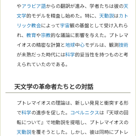
や
アラビア語
からの翻訳が進み、学者たちは彼の
天
文学
的モデルを精査し始めた。特に、
天動説
は
カト
リック教会
によって
宇宙
観の基盤として受け入れら
れ、
教育
や
宗教
的な議論に影響を与えた。プトレマ
イオスの精密な計算と
地球
中
心
モデルは、観測
技術
が未熟だった時代には
科学
的妥当性を持つものと考
えられていたのである。
天文学の革命者たちとの対話
プトレマイオスの理論は、新しい発見と衝突する形
で
科学
の進歩を促した。
コペルニクス
は『天球の回
転について』で地動説を提唱し、プトレマイオスの
天動説
を覆そうとした。しかし、彼は同時にプトレ