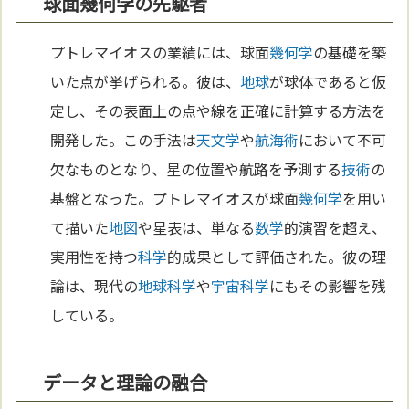
球面幾何学の先駆者
プトレマイオスの業績には、球面
幾何学
の基礎を築
いた点が挙げられる。彼は、
地球
が球体であると仮
定し、その表面上の点や線を正確に計算する方法を
開発した。この手法は
天文学
や
航海術
において不可
欠なものとなり、星の位置や航路を予測する
技術
の
基盤となった。プトレマイオスが球面
幾何学
を用い
て描いた
地図
や星表は、単なる
数学
的演習を超え、
実用性を持つ
科学
的成果として評価された。彼の理
論は、現代の
地球
科学
や
宇宙
科学
にもその影響を残
している。
データと理論の融合