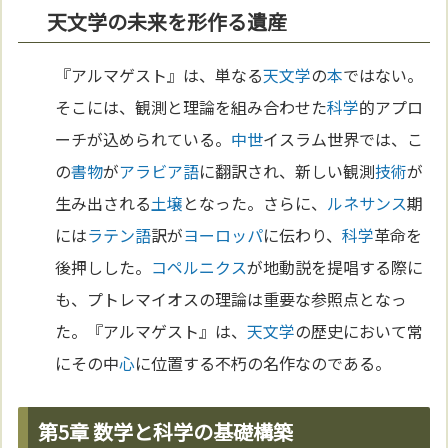
天文学の未来を形作る遺産
『アルマゲスト』は、単なる
天文学
の
本
ではない。
そこには、観測と理論を組み合わせた
科学
的アプロ
ーチが込められている。
中世
イスラム世界では、こ
の
書物
が
アラビア語
に翻訳され、新しい観測
技術
が
生み出される
土壌
となった。さらに、
ルネサンス
期
には
ラテン語
訳が
ヨーロッパ
に伝わり、
科学
革命を
後押しした。
コペルニクス
が地動説を提唱する際に
も、プトレマイオスの理論は重要な参照点となっ
た。『アルマゲスト』は、
天文学
の歴史において常
にその中
心
に位置する不朽の名作なのである。
第5章 数学と科学の基礎構築