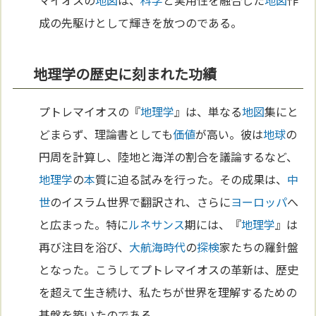
成の先駆けとして輝きを放つのである。
地理学の歴史に刻まれた功績
プトレマイオスの『
地理学
』は、単なる
地図
集にと
どまらず、理論書としても
価値
が高い。彼は
地球
の
円周を計算し、陸地と海洋の割合を議論するなど、
地理学
の
本
質に迫る試みを行った。その成果は、
中
世
のイスラム世界で翻訳され、さらに
ヨーロッパ
へ
と広まった。特に
ルネサンス
期には、『
地理学
』は
再び注目を浴び、
大航海時代
の
探検
家たちの羅針盤
となった。こうしてプトレマイオスの革新は、歴史
を超えて生き続け、私たちが世界を理解するための
基盤を築いたのである。