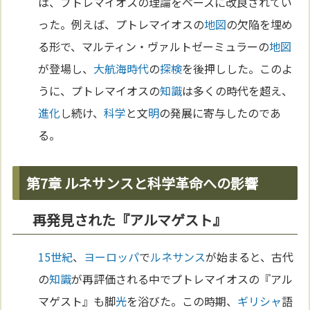
は、プトレマイオスの理論をベースに改良されてい
った。例えば、プトレマイオスの
地図
の欠陥を埋め
る形で、マルティン・ヴァルトゼーミュラーの
地図
が登場し、
大航海時代
の
探検
を後押しした。このよ
うに、プトレマイオスの
知識
は多くの時代を超え、
進化
し続け、
科学
と文
明
の発展に寄与したのであ
る。
第7章 ルネサンスと科学革命への影響
再発見された『アルマゲスト』
15世紀
、
ヨーロッパ
で
ルネサンス
が始まると、古代
の
知識
が再評価される中でプトレマイオスの『アル
マゲスト』も脚
光
を浴びた。この時期、
ギリシャ
語