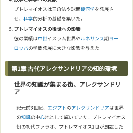
プトレマイオスは三角法や球面
幾何学
を発展さ
せ、
科学
的分析の基礎を築いた。
プトレマイオスの後世への影響
彼の業績は
中世
イスラム世界や
ルネサンス
期
ヨー
ロッパ
の学問発展に大きな影響を与えた。
第1章 古代アレクサンドリアの知的環境
世界の知識が集まる街、アレクサンドリ
ア
紀元前3世紀、
エジプト
の
アレクサンドリア
は世界
の
知識
の中
心
地として輝いていた。プトレマイオス
朝の初代ファラオ、プトレマイオス1世が創設した