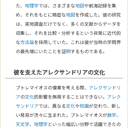
た、
地理学
では、さまざまな
地図
や航海記録を集
め、それをもとに精密な
地図
を作成した。彼の研究
は、実地調査だけでなく、多くの文献からデータを
収集し、それを比較・分析するという非常に近代的
な
方法論
を採用していた。これは彼が当時の学問界
の最先端にいたことを証
明
するものである。
彼を支えたアレクサンドリアの文化
プトレマイオスの偉業を考える際、
アレクサンドリ
ア
の
文化
的影響を無視することはできない。
アレク
サンドリア
では、異なる
文化
や
知識
が交わり、新し
い発見が次々に生まれた。プトレマイオスが
数学
、
天文学
、
地理学
といった幅広い分野で活躍できたの