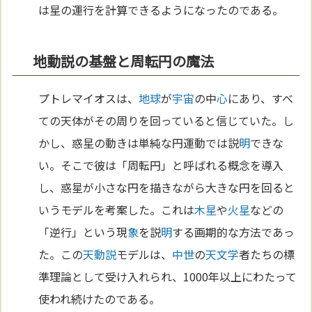
は星の運行を計算できるようになったのである。
地動説の基盤と周転円の魔法
プトレマイオスは、
地球
が
宇宙
の中
心
にあり、すべ
ての天体がその周りを回っていると信じていた。し
かし、惑星の動きは単純な円運動では説
明
できな
い。そこで彼は「周転円」と呼ばれる概念を導入
し、惑星が小さな円を描きながら大きな円を回ると
いうモデルを考案した。これは
木星
や
火星
などの
「逆行」という現
象
を説
明
する画期的な方法であっ
た。この
天動説
モデルは、
中世
の
天文学
者たちの標
準理論として受け入れられ、1000年以上にわたって
使われ続けたのである。