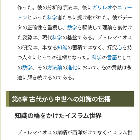
作った。彼の分析的手法は、後に
ガリレオ
や
ニュー
トン
といった
科学
者たちに受け継がれた。彼がデー
タの正確性を重視し、
数学
を駆使して理論を裏付け
た姿勢は、現代
科学
の基盤である。プトレマイオス
の研究は、単なる
知識
の蓄積ではなく、探究
心
を持
つ人々にとっての道標となった。
科学
の
言語
として
の
数学
、その
方法論
の
進化
において、彼の貢献は永
遠に輝き続けるのである。
第6章 古代から中世への知識の伝播
知識の橋をかけたイスラム世界
プトレマイオスの業績が西洋だけでなくイスラム世