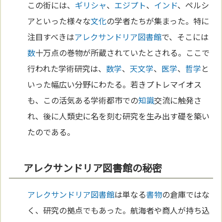
この街には、
ギリシャ
、
エジプト
、
インド
、ペルシ
アといった様々な
文化
の学者たちが集まった。特に
注目すべきは
アレクサンドリア
図書館
で、そこには
数
十万点の巻物が所蔵されていたとされる。ここで
行われた学術研究は、
数学
、
天文学
、
医学
、
哲学
と
いった幅広い分野にわたる。若きプトレマイオス
も、この活気ある学術都市での
知識
交流に触発さ
れ、後に人類史に名を刻む研究を生み出す礎を築い
たのである。
アレクサンドリア図書館の秘密
アレクサンドリア
図書館
は単なる
書物
の倉庫ではな
く、研究の拠点でもあった。航海者や商人が持ち込