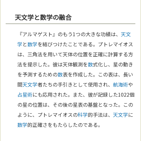
天文学と数学の融合
『アルマゲスト』のもう1つの大きな功績は、
天文
学
と
数学
を結びつけたことである。プトレマイオス
は、三角法を用いて天体の位置を正確に計算する方
法を提示した。彼は天体観測を
数
式化し、星の動き
を予測するための
数
表を作成した。この表は、長い
間
天文学
者たちの手引きとして使用され、
航海術
や
占星術
にも応用された。また、彼が記録した1022個
の星の位置は、その後の星表の基盤となった。この
ように、プトレマイオスの
科学
的手法は、
天文学
に
数学
的正確さをもたらしたのである。