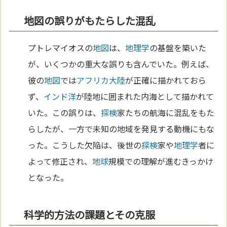
地図の誤りがもたらした混乱
プトレマイオスの
地図
は、
地理学
の基盤を築いた
が、いくつかの重大な誤りも含んでいた。例えば、
彼の
地図
では
アフリカ
大陸
が正確に描かれておら
ず、
インド洋
が陸地に囲まれた内海として描かれて
いた。この誤りは、
探検
家たちの航海に混乱をもた
らしたが、一方で未知の地域を発見する動機にもな
った。こうした欠陥は、後世の
探検
家や
地理学
者に
よって修正され、
地球
規模での理解が進むきっかけ
となった。
科学的方法の課題とその克服