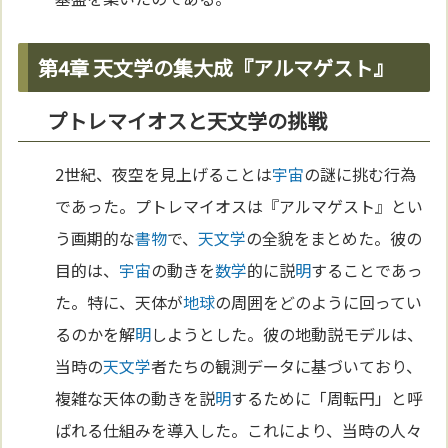
第4章 天文学の集大成『アルマゲスト』
プトレマイオスと天文学の挑戦
2世紀、夜空を見上げることは
宇宙
の謎に挑む行為
であった。プトレマイオスは『アルマゲスト』とい
う画期的な
書物
で、
天文学
の全貌をまとめた。彼の
目的は、
宇宙
の動きを
数学
的に説
明
することであっ
た。特に、天体が
地球
の周囲をどのように回ってい
るのかを解
明
しようとした。彼の地動説モデルは、
当時の
天文学
者たちの観測データに基づいており、
複雑な天体の動きを説
明
するために「周転円」と呼
ばれる仕組みを導入した。これにより、当時の人々