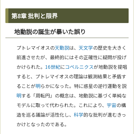
第8章 批判と限界
地動説の誕生が暴いた誤り
プトレマイオスの
天動説
は、
天文学
の歴史を大きく
前進させたが、最終的にはその正確性に疑問が投げ
かけられた。
16世紀
に
コペルニクス
が地動説を提唱
すると、プトレマイオスの理論は観測結果と矛盾す
ることが
明
らかになった。特に惑星の逆行運動を説
明
する「周転円」の概念は、地動説に基づく単純な
モデルに取って代わられた。これにより、
宇宙
の構
造を巡る議論が活性化し、
科学
的な批判が進むきっ
かけとなったのである。