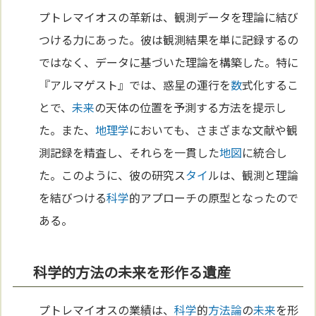
プトレマイオスの革新は、観測データを理論に結び
つける力にあった。彼は観測結果を単に記録するの
ではなく、データに基づいた理論を構築した。特に
『アルマゲスト』では、惑星の運行を
数
式化するこ
とで、
未来
の天体の位置を予測する方法を提示し
た。また、
地理学
においても、さまざまな文献や観
測記録を精査し、それらを一貫した
地図
に統合し
た。このように、彼の研究ス
タイ
ルは、観測と理論
を結びつける
科学
的アプローチの原型となったので
ある。
科学的方法の未来を形作る遺産
プトレマイオスの業績は、
科学
的
方法論
の
未来
を形