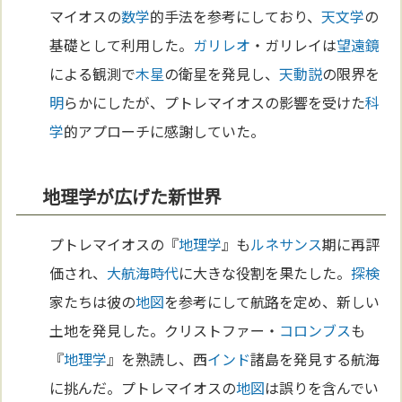
マイオスの
数学
的手法を参考にしており、
天文学
の
基礎として利用した。
ガリレオ
・ガリレイは
望遠鏡
による観測で
木星
の衛星を発見し、
天動説
の限界を
明
らかにしたが、プトレマイオスの影響を受けた
科
学
的アプローチに感謝していた。
地理学が広げた新世界
プトレマイオスの『
地理学
』も
ルネサンス
期に再評
価され、
大航海時代
に大きな役割を果たした。
探検
家たちは彼の
地図
を参考にして航路を定め、新しい
土地を発見した。クリストファー・
コロンブス
も
『
地理学
』を熟読し、西
インド
諸島を発見する航海
に挑んだ。プトレマイオスの
地図
は誤りを含んでい