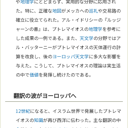
や
地理学
にとどまらず、実用的な分野に応用され
た。特に、正確な
地図
がメッカへの
巡礼
や交易路の
確立に役立てられた。アル・イドリシーの『ルッジ
ャーンの書』は、プトレマイオスの
地理学
を参考に
した成果の一例である。また、
天文学
の分野ではア
ル・バッターニーがプトレマイオスの天体運行の計
算を改良し、後の
ヨーロッパ
天文学
に多大な影響を
与えた。こうして、プトレマイオスの理論は実生活
の中で
価値
を発揮し続けたのである。
翻訳の波がヨーロッパへ
12世紀
になると、イスラム世界で発展したプトレマ
イオスの
知識
が再び西洋に伝わった。主な翻訳の中