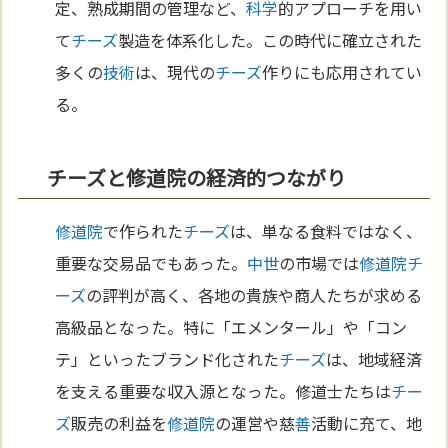
定、熟成期間の管理など、
科学
的アプローチを用い
て
チーズ
製造を体系化した。この時代に確立された
多くの
技術
は、現代の
チーズ
作りにも応用されてい
る。
チーズと修道院の経済的つながり
修道院
で作られた
チーズ
は、単なる食料ではなく、
重要な交易品でもあった。
中世
の市場では
修道院
チ
ーズ
の評判が高く、各地の貴族や商人たちが求める
高級品となった。特に「エメンタール」や「コン
テ」といったブランド化された
チーズ
は、地域経済
を支える重要な収入源となった。修道士たちは
チー
ズ
販売の利益を
修道院
の運営や慈
善
活動に充て、地