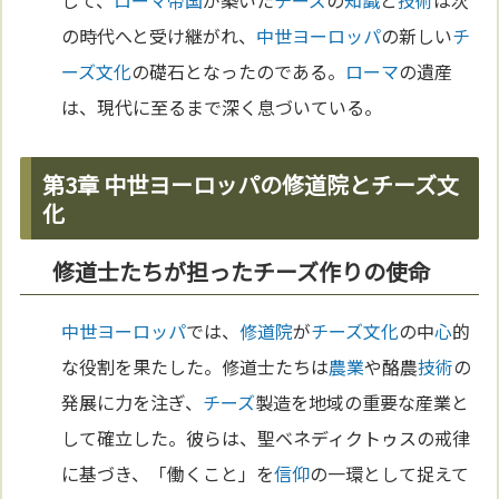
して、
ローマ
帝国
が築いた
チーズ
の
知識
と
技術
は次
の時代へと受け継がれ、
中世
ヨーロッパ
の新しい
チ
ーズ
文化
の礎石となったのである。
ローマ
の遺産
は、現代に至るまで深く息づいている。
第3章 中世ヨーロッパの修道院とチーズ文
化
修道士たちが担ったチーズ作りの使命
中世
ヨーロッパ
では、
修道院
が
チーズ
文化
の中
心
的
な役割を果たした。修道士たちは
農業
や酪農
技術
の
発展に力を注ぎ、
チーズ
製造を地域の重要な産業と
して確立した。彼らは、聖ベネディクトゥスの戒律
に基づき、「働くこと」を
信仰
の一環として捉えて