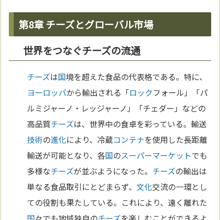
第8章 チーズとグローバル市場
世界をつなぐチーズの流通
チーズ
は
国
境を超えた食品の代表格である。特に、
ヨーロッパ
から輸出される「
ロック
フォール」「パ
ルミジャーノ・レッジャーノ」「チェダー」などの
高品質
チーズ
は、世界中の食卓を彩っている。輸送
技術
の
進化
により、冷蔵
コンテナ
を使用した長距離
輸送が可能となり、各
国
の
スーパーマーケット
でも
多様な
チーズ
が並ぶようになった。
チーズ
の輸出は
単なる食品取引にとどまらず、
文化
交流の一環とし
ての役割も果たしている。これにより、遠く離れた
国
々でも地域独自の
チーズ
を楽しむことができるよ