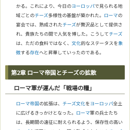
かる。これにより、今日の
ヨーロッパ
で見られる地
域ごとの
チーズ
多様性の基盤が築かれた。
ローマ
の
宴会では、熟成された
チーズ
が贅沢品として提供さ
れ、貴族たちの間で人気を博した。こうして
チーズ
は、ただの食料ではなく、
文化
的なステータスを
象
徴
する
存在
へと昇華していったのである。
第2章 ローマ帝国とチーズの拡散
ローマ軍が運んだ「戦場の糧」
ローマ
帝国
の拡張は、
チーズ
文化
を
ヨーロッパ
全土
に広げるきっかけとなった。
ローマ
軍の兵士たち
は、長期間の遠征に耐えられるよう、保存性の高い