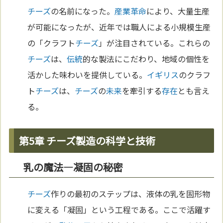
チーズ
の名前になった。
産業革命
により、大量生産
が可能になったが、近年では職人による小規模生産
の「クラフト
チーズ
」が注目されている。これらの
チーズ
は、
伝統
的な製法にこだわり、地域の個性を
活かした味わいを提供している。
イギリス
のクラフ
ト
チーズ
は、
チーズ
の
未来
を牽引する
存在
とも言え
る。
第5章 チーズ製造の科学と技術
乳の魔法―凝固の秘密
チーズ
作りの最初のステップは、液体の乳を固形物
に変える「凝固」という工程である。ここで活躍す