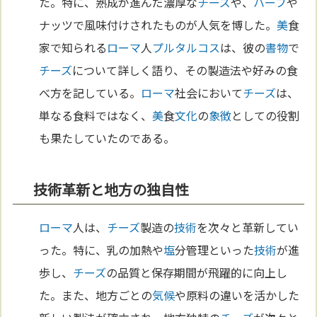
た。特に、熟成が進んだ濃厚な
チーズ
や、
ハーブ
や
ナッツで風味付けされたものが人気を博した。
美
食
家で知られる
ローマ
人
プルタルコス
は、彼の
書物
で
チーズ
について詳しく語り、その製造法や好みの食
べ方を記している。
ローマ
社会において
チーズ
は、
単なる食料ではなく、
美
食
文化
の
象徴
としての役割
も果たしていたのである。
技術革新と地方の独自性
ローマ
人は、
チーズ
製造の
技術
を次々と革新してい
った。特に、乳の加熱や
塩
分管理といった
技術
が進
歩し、
チーズ
の品質と保存期間が飛躍的に向上し
た。また、地方ごとの
気候
や原料の違いを活かした