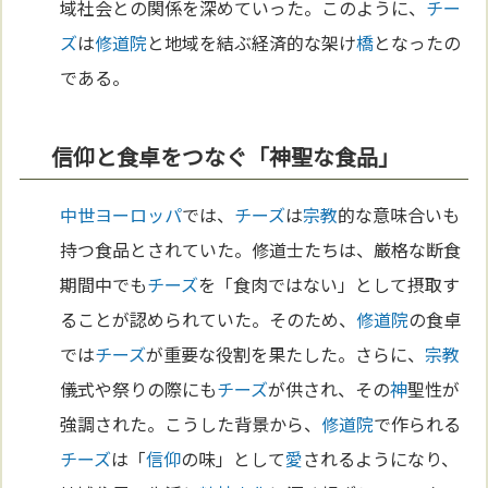
域社会との関係を深めていった。このように、
チー
ズ
は
修道院
と地域を結ぶ経済的な架け
橋
となったの
である。
信仰と食卓をつなぐ「神聖な食品」
中世
ヨーロッパ
では、
チーズ
は
宗教
的な意味合いも
持つ食品とされていた。修道士たちは、厳格な断食
期間中でも
チーズ
を「食肉ではない」として摂取す
ることが認められていた。そのため、
修道院
の食卓
では
チーズ
が重要な役割を果たした。さらに、
宗教
儀式や祭りの際にも
チーズ
が供され、その
神
聖性が
強調された。こうした背景から、
修道院
で作られる
チーズ
は「
信仰
の味」として
愛
されるようになり、