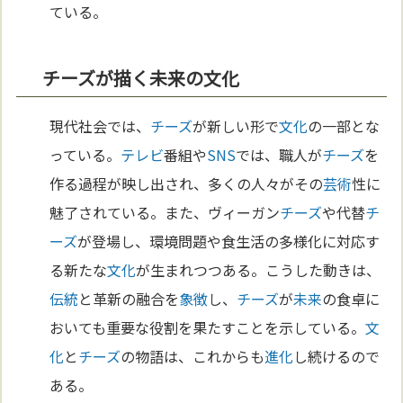
ている。
チーズが描く未来の文化
現代社会では、
チーズ
が新しい形で
文化
の一部とな
っている。
テレビ
番組や
SNS
では、職人が
チーズ
を
作る過程が映し出され、多くの人々がその
芸術
性に
魅了されている。また、ヴィーガン
チーズ
や代替
チ
ーズ
が登場し、環境問題や食生活の多様化に対応す
る新たな
文化
が生まれつつある。こうした動きは、
伝統
と革新の融合を
象徴
し、
チーズ
が
未来
の食卓に
おいても重要な役割を果たすことを示している。
文
化
と
チーズ
の物語は、これからも
進化
し続けるので
ある。