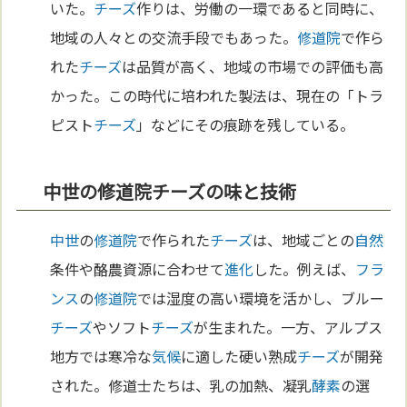
いた。
チーズ
作りは、労働の一環であると同時に、
地域の人々との交流手段でもあった。
修道院
で作ら
れた
チーズ
は品質が高く、地域の市場での評価も高
かった。この時代に培われた製法は、現在の「トラ
ピスト
チーズ
」などにその痕跡を残している。
中世の修道院チーズの味と技術
中世
の
修道院
で作られた
チーズ
は、地域ごとの
自然
条件や酪農資源に合わせて
進化
した。例えば、
フラ
ンス
の
修道院
では湿度の高い環境を活かし、ブルー
チーズ
やソフト
チーズ
が生まれた。一方、アルプス
地方では寒冷な
気候
に適した硬い熟成
チーズ
が開発
された。修道士たちは、乳の加熱、凝乳
酵素
の選