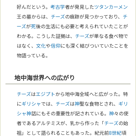
好んだという。
考古学
者が発見した
ツタンカーメン
王の墓からは、
チーズ
の痕跡が見つかっており、
チ
ーズ
が
死
後の生活にも必要と考えられていたことが
わかる。こうした証拠は、
チーズ
が単なる食べ物で
はなく、
文化
や
信仰
にも深く結びついていたことを
物語っている。
地中海世界への広がり
チーズ
は
エジプト
から地中海全域へと広がった。特
に
ギリシャ
では、
チーズ
は
神
聖な食物とされ、
ギリ
シャ
神
話にもその重要性が記されている。
神
々の使
者であるアルテミスが、乳から作った「
チーズ
の始
祖」として語られることもあった。紀元前
8世紀
頃