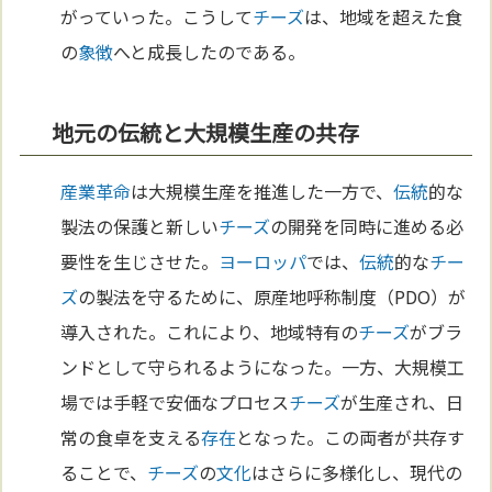
がっていった。こうして
チーズ
は、地域を超えた食
の
象徴
へと成長したのである。
地元の伝統と大規模生産の共存
産業革命
は大規模生産を推進した一方で、
伝統
的な
製法の保護と新しい
チーズ
の開発を同時に進める必
要性を生じさせた。
ヨーロッパ
では、
伝統
的な
チー
ズ
の製法を守るために、原産地呼称制度（PDO）が
導入された。これにより、地域特有の
チーズ
がブラ
ンドとして守られるようになった。一方、大規模工
場では手軽で安価なプロセス
チーズ
が生産され、日
常の食卓を支える
存在
となった。この両者が共存す
ることで、
チーズ
の
文化
はさらに多様化し、現代の