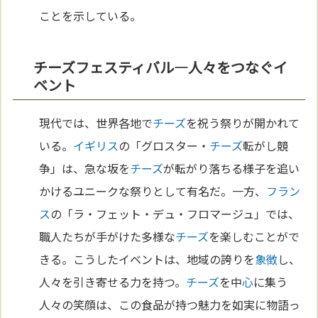
ことを示している。
チーズフェスティバル―人々をつなぐイ
ベント
現代では、世界各地で
チーズ
を祝う祭りが開かれて
いる。
イギリス
の「グロスター・
チーズ
転がし競
争」は、急な坂を
チーズ
が転がり落ちる様子を追い
かけるユニークな祭りとして有名だ。一方、
フラン
ス
の「ラ・フェット・デュ・フロマージュ」では、
職人たちが手がけた多様な
チーズ
を楽しむことがで
きる。こうしたイベントは、地域の誇りを
象徴
し、
人々を引き寄せる力を持つ。
チーズ
を中
心
に集う
人々の笑顔は、この食品が持つ魅力を如実に物語っ