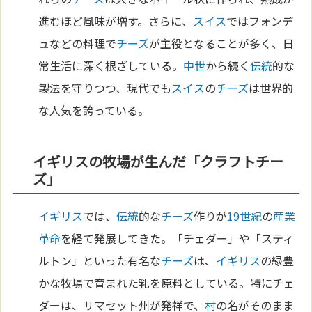
進むほど風味が増す。さらに、
スイス
ではフォンデ
ュなどの料理で
チーズ
が主役となることが多く、日
常生活に深く根ざしている。
中世
から続く
伝統
的な
製法を守りつつ、現代でも
スイス
の
チーズ
は世界的
な人気を誇っている。
イギリスの牧場が生んだ「クラフトチー
ズ」
イギリス
では、
伝統
的な
チーズ
作りが
19世紀
の
産業
革命
を経て発展してきた。「チェダー」や「スティ
ルトン」といった有名な
チーズ
は、
イギリス
の緑豊
かな牧場で育まれた乳を原料としている。特にチェ
ダーは、サマセット州が発祥で、
村
の名がそのまま