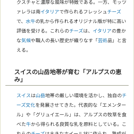
クスチャと濃厚な風味が特徴である。一方、モッツ
ァレラは南
イタリア
で作られるフレッシュ
チーズ
で、
水
牛
の乳から作られるオリジナル版が特に高い
評価を受ける。これらの
チーズ
は、
イタリア
の豊か
な
気候
や職人の長い歴史が織りなす「
芸術
品」と言
える。
スイスの山岳地帯が育む「アルプスの恵
み」
スイス
は
山岳
地帯の厳しい環境を活かし、独自の
チ
ーズ
文化
を発展させてきた。代表的な「エメンター
ル」や「グリュイエール」は、アルプスの牧草を食
べた
牛
から得られる良質な乳を原料としている。こ
れらの
チーズ
は大きなホイール状に作られ、熟成が