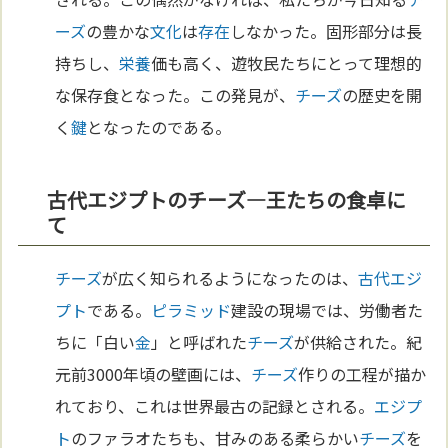
ーズ
の豊かな
文化
は
存在
しなかった。固形部分は長
持ちし、
栄養
価も高く、遊牧民たちにとって理想的
な保存食となった。この発見が、
チーズ
の歴史を開
く
鍵
となったのである。
古代エジプトのチーズ―王たちの食卓に
て
チーズ
が広く知られるようになったのは、
古代エジ
プト
である。
ピラミッド
建設の現場では、労働者た
ちに「白い
金
」と呼ばれた
チーズ
が供給された。紀
元前3000年頃の壁画には、
チーズ
作りの工程が描か
れており、これは世界最古の記録とされる。
エジプ
ト
のファラオたちも、甘みのある柔らかい
チーズ
を