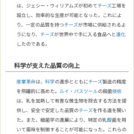
は、ジェシー・ウィリアムズが初めて
チーズ
工場を
設立し、効率的な生産が可能となった。これによ
り、一定の品質を持つ
チーズ
が市場に供給されるよ
うになり、
チーズ
が世界中で手に入る食品へと
進化
したのである。
科学が支えた品質の向上
産業革命
は、
科学
の進歩とともに
チーズ
製造の精度
を飛躍的に高めた。
ルイ・パスツール
の殺菌
技術
は、乳を加熱して有害な微生物を除去する方法を提
供し、安全で安定した品質の
チーズ
を作る道を開い
た。また、細菌学の進展により、特定の乳
酸
菌を用
いて風味を制御することが可能になった。これらの