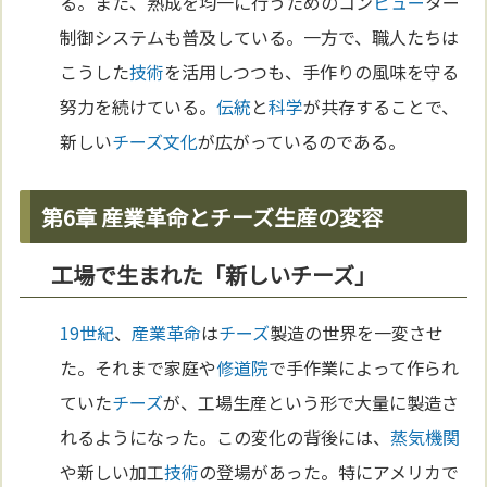
る。また、熟成を均一に行うためのコン
ピュー
ター
制御システムも普及している。一方で、職人たちは
こうした
技術
を活用しつつも、手作りの風味を守る
努力を続けている。
伝統
と
科学
が共存することで、
新しい
チーズ
文化
が広がっているのである。
第6章 産業革命とチーズ生産の変容
工場で生まれた「新しいチーズ」
19世紀
、
産業革命
は
チーズ
製造の世界を一変させ
た。それまで家庭や
修道院
で手作業によって作られ
ていた
チーズ
が、工場生産という形で大量に製造さ
れるようになった。この変化の背後には、
蒸気機関
や新しい加工
技術
の登場があった。特にアメリカで