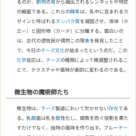
るのが、
動物
の
胃
から抽出されるレンネットや特定
の細菌である。これらの
酵素
は、乳中に含まれるカ
ゼインと呼ばれる
タンパク質
を凝固させ、液体（ホ
エー）と固形物（カード）に分離する。面白いの
は、古代の遊牧民が偶然この現
象
を発見したこと
で、今日の
チーズ
文化
が始まったという点だ。この
化学
反応は、
チーズ
の種類によって微調整されるこ
とで、テクスチャや風味が劇的に変わるのである。
微生物の魔術師たち
微生物は、
チーズ
製造において欠かせない
存在
であ
る。乳
酸
菌は乳を
酸
性化し、腐敗を防ぐ役割を果た
すだけでなく、独特の風味を作り出す。ブルー
チー