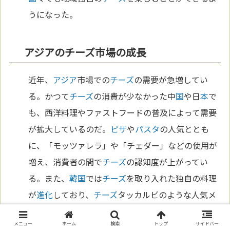
うになった。
アジアのチーズ市場の成長
近年、
アジア
市場での
チーズ
の需要が急増してい
る。かつて
チーズ
の消費が少なかった中
国
や日
本
で
も、西洋料理やファストフードの普及によって需要
が拡大しているのだ。
ピザ
や
パスタ
の人気ととも
に、「モッツァレラ」や「チェダー」などの使用が
増え、消費者の間で
チーズ
の認知度が上がってい
る。また、
韓国
では
チーズ
を取り入れた独自の料理
が
進化
しており、
チーズ
タッカルビのような人気メ
ニューが誕生している。このようなトレンドは、
チ
メニュー
ホーム
検索
トップ
サイドバー
ーズ
がグローバルな食品として成長を続けている証