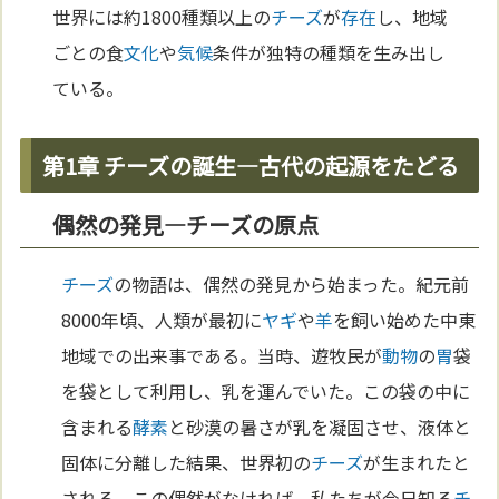
世界には約1800種類以上の
チーズ
が
存在
し、地域
ごとの食
文化
や
気候
条件が独特の種類を生み出し
ている。
第1章 チーズの誕生―古代の起源をたどる
偶然の発見―チーズの原点
チーズ
の物語は、偶然の発見から始まった。紀元前
8000年頃、人類が最初に
ヤギ
や
羊
を飼い始めた中東
地域での出来事である。当時、遊牧民が
動物
の
胃
袋
を袋として利用し、乳を運んでいた。この袋の中に
含まれる
酵素
と砂漠の暑さが乳を凝固させ、液体と
固体に分離した結果、世界初の
チーズ
が生まれたと
される。この偶然がなければ、私たちが今日知る
チ