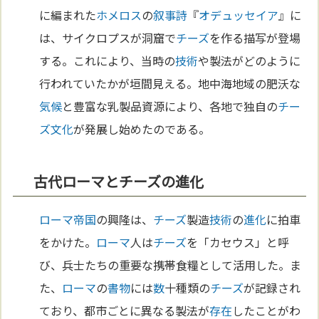
に編まれた
ホメロス
の
叙事詩
『
オデュッセイア
』に
は、サイクロプスが洞窟で
チーズ
を作る描写が登場
する。これにより、当時の
技術
や製法がどのように
行われていたかが垣間見える。地中海地域の肥沃な
気候
と豊富な乳製品資源により、各地で独自の
チー
ズ
文化
が発展し始めたのである。
古代ローマとチーズの進化
ローマ
帝国
の興隆は、
チーズ
製造
技術
の
進化
に拍車
をかけた。
ローマ
人は
チーズ
を「カセウス」と呼
び、兵士たちの重要な携帯食糧として活用した。ま
た、
ローマ
の
書物
には
数
十種類の
チーズ
が記録され
ており、都市ごとに異なる製法が
存在
したことがわ