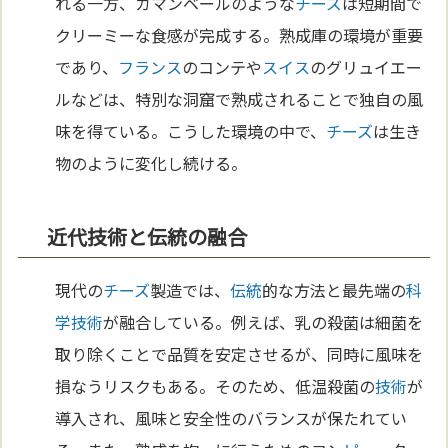
れる一方、カマンベールのような
チーズ
は短期間で
クリーミーな食感が完成する。熟成庫の環境が重要
であり、
フランス
のコンテや
スイス
のグリュイエー
ルなどは、特別な洞窟で熟成されることで独自の風
味を得ている。こうした環境の中で、
チーズ
は生き
物のように変化し続ける。
近代技術と伝統の融合
現代の
チーズ
製造では、
伝統
的な方法と最先端の
科
学
技術
が融合している。例えば、乳の殺菌は細菌を
取り除くことで品質を安定させるが、同時に風味を
損なうリスクもある。そのため、低温殺菌の
技術
が
導入され、風味と安全性のバランスが保たれてい