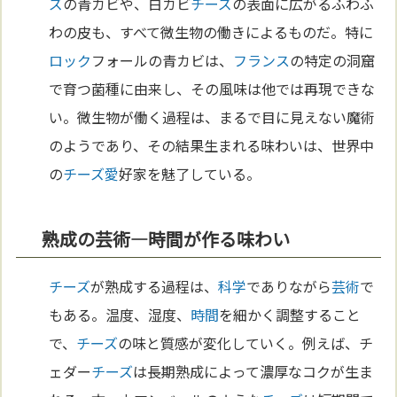
ズ
の青カビや、白カビ
チーズ
の表面に広がるふわふ
わの皮も、すべて微生物の働きによるものだ。特に
ロック
フォールの青カビは、
フランス
の特定の洞窟
で育つ菌種に由来し、その風味は他では再現できな
い。微生物が働く過程は、まるで目に見えない魔術
のようであり、その結果生まれる味わいは、世界中
の
チーズ
愛
好家を魅了している。
熟成の芸術―時間が作る味わい
チーズ
が熟成する過程は、
科学
でありながら
芸術
で
もある。温度、湿度、
時間
を細かく調整すること
で、
チーズ
の味と質感が変化していく。例えば、チ
ェダー
チーズ
は長期熟成によって濃厚なコクが生ま