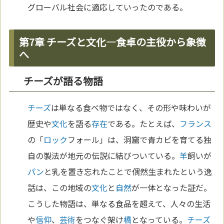
グローバル社会に適応していったのである。
第7章 チーズと文化―食卓の主役から象徴
へ
チーズが語る物語
チーズ
は単なる食べ物ではなく、その形や味わいが
歴史や
文化
を語る
存在
である。たとえば、
フランス
の「
ロック
フォール」は、洞窟で青カビを育てる独
自の製法が地元の伝説に結びついている。
羊
飼いが
パン
と乳を置き忘れたことで偶然生まれたという逸
話は、この地域の
文化
と
自然
が一体となった証だ。
こうした物語は、単なる食品を超えて、人々の生活
や
信仰
、
芸術
をつなぐ架け
橋
となっている。
チーズ