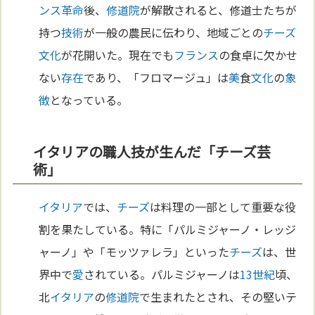
ンス革命
後、
修道院
が解散されると、修道士たちが
持つ
技術
が一般の農民に伝わり、地域ごとの
チーズ
文化
が花開いた。現在でも
フランス
の食卓に欠かせ
ない
存在
であり、「フロマージュ」は
美
食
文化
の
象
徴
となっている。
イタリアの職人技が生んだ「チーズ芸
術」
イタリア
では、
チーズ
は料理の一部として重要な役
割を果たしている。特に「パルミジャーノ・レッジ
ャーノ」や「モッツァレラ」といった
チーズ
は、世
界中で
愛
されている。パルミジャーノは
13世紀
頃、
北
イタリア
の
修道院
で生まれたとされ、その堅いテ