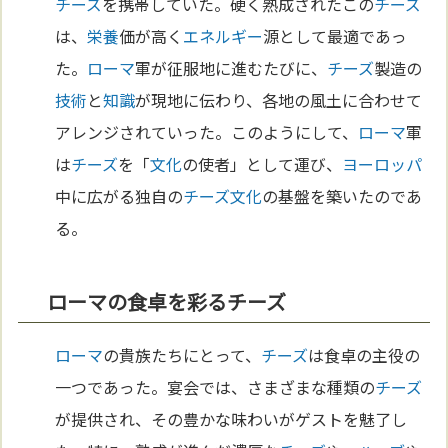
チーズ
を携帯していた。硬く熟成されたこの
チーズ
は、
栄養
価が高く
エネルギー
源として最適であっ
た。
ローマ
軍が征服地に進むたびに、
チーズ
製造の
技術
と
知識
が現地に伝わり、各地の風土に合わせて
アレンジされていった。このようにして、
ローマ
軍
は
チーズ
を「
文化
の使者」として運び、
ヨーロッパ
中に広がる独自の
チーズ
文化
の基盤を築いたのであ
る。
ローマの食卓を彩るチーズ
ローマ
の貴族たちにとって、
チーズ
は食卓の主役の
一つであった。宴会では、さまざまな種類の
チーズ
が提供され、その豊かな味わいがゲストを魅了し