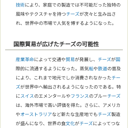
技術
により、家庭での製造では不可能だった独特の
風味やテクスチャを持つ
チーズ
が次々と生み出さ
れ、世界中の市場で人気を博するようになった。
国際貿易が広げたチーズの可能性
産業革命
によって交通や
貿易
が発展し、
チーズ
が
国
際的に流通するようになった。蒸気
船
や
鉄道
の普及
により、これまで地元でしか消費されなかった
チー
ズ
が世界中へ輸出されるようになったのである。特
に
スイス
のエメンタールや
フランス
のブルー
チーズ
は、海外市場で高い評価を得た。さらに、アメリカ
や
オーストラリア
など新たな生産地でも
チーズ
製造
が盛んになり、世界の食
文化
が
チーズ
によってつな