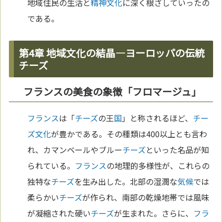
地域住民の生活と
精神
文化
に深く根ざしていったの
である。
第4章 地域文化の結晶―ヨーロッパの伝統
チーズ
フランスの美食の象徴「フロマージュ」
フランス
は「
チーズ
の王
国
」と称されるほど、
チー
ズ
文化
が豊かである。その種類は400以上とも言わ
れ、カマンベールやブルー
チーズ
といった名品が知
られている。
フランス
の地理的多様性が、これらの
独特な
チーズ
を生み出した。北部の湿潤な
気候
では
柔らかい
チーズ
が作られ、南部の乾燥地帯では風味
が凝縮された硬い
チーズ
が生まれた。さらに、
フラ