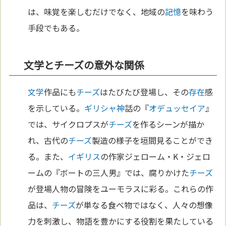
は、味覚を楽しむだけでなく、地域の
記憶
を味わう
手段でもある。
文学とチーズの意外な関係
文学
作品にも
チーズ
はたびたび登場し、その
存在
感
を示している。
ギリシャ
神
話の『
オデュッセイア
』
では、サイクロプスが
チーズ
を作るシーンが描か
れ、古代の
チーズ
製造の様子を垣間見ることができ
る。また、
イギリス
の作家ジェローム・K・ジェロ
ームの『ボートの三人男』では、腐りかけた
チーズ
が登場人物の冒険をユーモラスに彩る。これらの作
品は、
チーズ
が単なる食べ物ではなく、人々の想像
力を刺激し、物語を豊かにする役割を果たしている