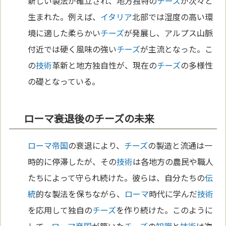
新しい製法が確立され、地方独特の
チーズ
が次々と
生まれた。例えば、
イタリア
北部では湿度の高い環
境に適した柔らかい
チーズ
が発展し、アルプス山脈
付近では硬く風味の強い
チーズ
が主流となった。こ
の
技術
革新と地方独自性が、現在の
チーズ
の多様性
の礎となっている。
ローマ衰退後のチーズの未来
ローマ
帝国
の衰退により、
チーズ
の製造と流通は一
時的に停滞したが、その
技術
は各地方の農民や職人
たちによって守られ続けた。彼らは、自分たちの
伝
統
的な製法を保ちながら、
ローマ
時代に学んだ
技術
を応用して独自の
チーズ
を作り続けた。このように