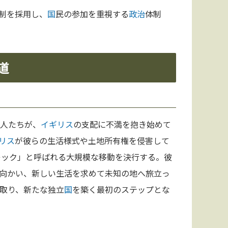
制を採用し、
国
民の参加を重視する
政治
体制
道
人たちが、
イギリス
の支配に不満を抱き始めて
リス
が彼らの生活様式や土地所有権を侵害して
レック」と呼ばれる大規模な移動を決行する。彼
向かい、新しい生活を求めて未知の地へ旅立っ
取り、新たな独立
国
を築く最初のステップとな