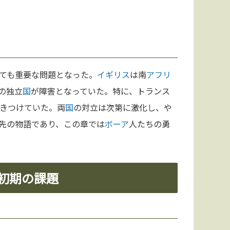
ても重要な問題となった。
イギリス
は南
アフリ
の独立
国
が障害となっていた。特に、トランス
きつけていた。両
国
の対立は次第に激化し、や
先の物語であり、この章では
ボーア
人たちの勇
と初期の課題