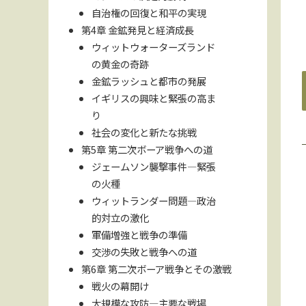
自治権の回復と和平の実現
第4章 金鉱発見と経済成長
ウィットウォーターズランド
の黄金の奇跡
金鉱ラッシュと都市の発展
イギリスの興味と緊張の高ま
り
社会の変化と新たな挑戦
第5章 第二次ボーア戦争への道
ジェームソン襲撃事件—緊張
の火種
ウィットランダー問題—政治
的対立の激化
軍備増強と戦争の準備
交渉の失敗と戦争への道
第6章 第二次ボーア戦争とその激戦
戦火の幕開け
大規模な攻防—主要な戦場