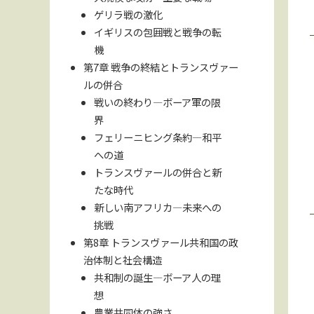
ゲリラ戦の激化
イギリスの包囲戦と戦争の転
機
第7章 戦争の終結とトランスヴァー
ルの併合
戦いの終わり—ボーア軍の限
界
フェリーニヒング条約—和平
への道
トランスヴァールの併合と新
たな時代
新しい南アフリカ—未来への
挑戦
第8章 トランスヴァール共和国の政
治体制と社会構造
共和制の誕生—ボーア人の理
想
農業共同体の強さ