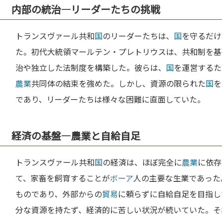
内部の統治—リーダーたちの挑戦
トランスヴァール共和
国
のリーダーたちは、
国
を守るだけ
た。初代大統領マールテン・プレトリウスは、共和制を基
治や独立した法制度を構築した。彼らは、
国
を運営するた
農業
共同体の結束を強めた。しかし、資源の限られた
国
を
であり、リーダーたちは様々な困難に直面していた。
経済の基盤—農業と自給自足
トランスヴァール共和
国
の経済は、ほぼ完全に
農業
に依存
て、家畜を飼育することが
ボーア
人の主要な生業であった
ものであり、外部からの
貿易
に頼らずに自給自足を目指し
分な資源を持たず、経済的に苦しい状況が続いていた。そ