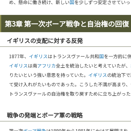
め、懸命に働き続け、新しい
国
を少しずつ安定させていっ
第3章 第一次ボーア戦争と自治権の回復
イギリスの支配に対する反発
1877年、
イギリス
はトランスヴァール共和
国
を一方的に
イギリス
は南
アフリカ
全土を統治したいと考えていたが、
りたいという強い意思を持っていた。
イギリス
の統治下で
て受け入れがたいものであった。こうした不満が高まり、つ
トランスヴァールの自治権を取り戻すために立ち上がった
戦争の発端とボーア軍の戦略
第一次
ボーア
戦争
は1880年から1881年にかけて展開さ