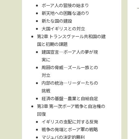
ボーア人の冒険の始まり
新天地への困難な道のり
新たな国の建設
大国イギリスとの対立
第2章 トランスヴァール共和国の建
国と初期の課題
建国宣言—ボーア人の夢が現
実に
周囲の脅威—ズールー族との
対立
内部の統治—リーダーたちの
挑戦
経済の基盤—農業と自給自足
第3章 第一次ボーア戦争と自治権の
回復
イギリスの支配に対する反発
戦争の発端とボーア軍の戦略
マジュバの決定的勝利