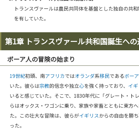
トランスヴァールは農民共同体を基盤とした独自の共和
を有していた。
第1章 トランスヴァール共和国誕生への
ボーア人の冒険の始まり
19世紀
初頭、南
アフリカ
では
オランダ
系
移民
である
ボーア
いた。彼らは
宗教
的信念や独立
心
を強く持っており、
イギ
いると感じていた。そこで、1830年代に「グレート・ト
らはオックス・ワゴンに乗り、家族や家畜とともに東方へ
た。この壮大な冒険は、彼らが
イギリス
からの自由を勝ち
った。