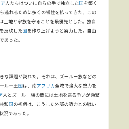
ーア
人たちはついに自らの手で独立した
国
を築く
ら逃れるために多くの犠牲を払ってきた。この
は土地と家族を守ることを最優先とした。独自
を反映した
国
を作り上げようと努力した。自由
であった。
きな課題が訪れた。それは、ズールー族などの
ールー王
国
は、南
アフリカ
全域で強大な勢力を
ア
人とズールー族の間には土地を巡る争いが頻繁
共和
国
の初期は、こうした外部の勢力との戦い
状況であった。