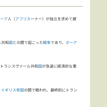
ボーア
人（
アフリカ
ーナー）が独立を求めて建
ル共和
国
との間で起こった
戦争
であり、
ボーア
、トランスヴァール共和
国
が急速に経済的な重
と
イギリス
帝国
の間で戦われ、最終的にトラン