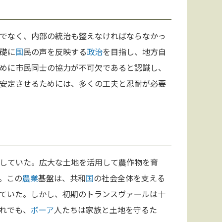
でなく、内部の統治も整えなければならなかっ
礎に
国
民の声を反映する
政治
を目指し、地方自
めに市民同士の協力が不可欠であると認識し、
安定させるためには、多くの工夫と忍耐が必要
していた。広大な土地を活用して農作物を育
。この
農業
基盤は、共和
国
の社会全体を支える
ていた。しかし、初期のトランスヴァールは十
れでも、
ボーア
人たちは家族と土地を守るた