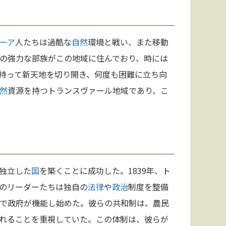
ーア
人たちは過酷な
自然
環境と戦い、また移動
の強力な部族がこの地域に住んでおり、時には
持って新天地を切り開き、何度も困難に立ち向
然
資源を持つトランスヴァール地域であり、こ
独立した
国
を築くことに成功した。1839年、ト
のリーダーたちは独自の
法律
や
政治
制度を整備
で政府が機能し始めた。彼らの共和制は、農民
れることを重視していた。この体制は、彼らが