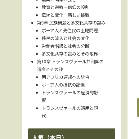
教育と宗教—信仰の役割
伝統と変化—新しい挑戦
第9章 民族問題と多文化共存の試み
ボーア人と先住民の土地問題
移民の流入と社会の変化
労働者階級と社会の分断
多文化共存の試みとその限界
第10章 トランスヴァール共和国の
遺産とその後
南アフリカ連邦への統合
ボーア人の抵抗の記憶
トランスヴァールの経済的影
響
トランスヴァールの遺産と現
代
人気（本日）