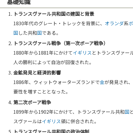
基礎知識
トランスヴァール共和
国
の建
国
と背景
1830年代のグレート・トレックを背景に、
オランダ
系
国
した共和
国
である。
トランスヴァール
戦争
（第一次
ボーア
戦争
）
1880年から1881年にかけて
イギリス
とトランスヴァー
人の勝利によって自治が回復された。
金
鉱発見と経済的影響
1886年、ウィットウォーターズランドで
金
が発見され
要性を増すこととなった。
第二次
ボーア
戦争
1899年から1902年にかけて、トランスヴァール共和
国
スヴァールは
イギリス
領に併合された。
トランスヴァール共和
国
の
政治
体制