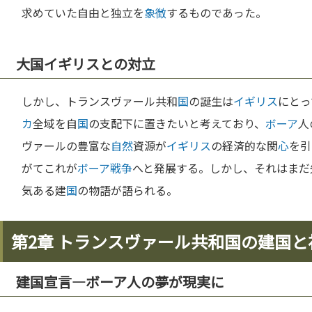
求めていた自由と独立を
象徴
するものであった。
大国イギリスとの対立
しかし、トランスヴァール共和
国
の誕生は
イギリス
にとっ
カ
全域を自
国
の支配下に置きたいと考えており、
ボーア
人
ヴァールの豊富な
自然
資源が
イギリス
の経済的な関
心
を引
がてこれが
ボーア
戦争
へと発展する。しかし、それはまだ
気ある建
国
の物語が語られる。
第2章 トランスヴァール共和国の建国
建国宣言—ボーア人の夢が現実に