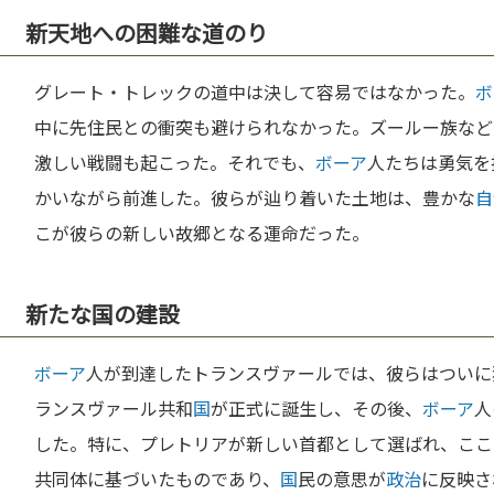
新天地への困難な道のり
グレート・トレックの道中は決して容易ではなかった。
ボ
中に先住民との衝突も避けられなかった。ズールー族など
激しい戦闘も起こった。それでも、
ボーア
人たちは勇気を
かいながら前進した。彼らが辿り着いた土地は、豊かな
自
こが彼らの新しい故郷となる運命だった。
新たな国の建設
ボーア
人が到達したトランスヴァールでは、彼らはついに
ランスヴァール共和
国
が正式に誕生し、その後、
ボーア
人
した。特に、プレトリアが新しい首都として選ばれ、ここ
共同体に基づいたものであり、
国
民の意思が
政治
に反映さ