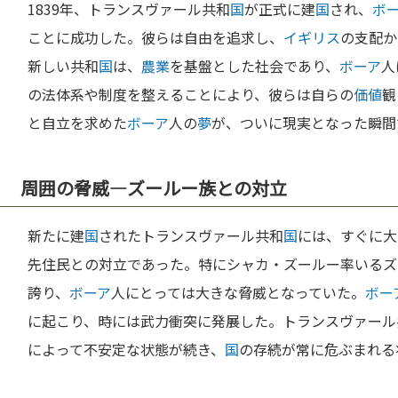
1839年、トランスヴァール共和
国
が正式に建
国
され、
ボ
ことに成功した。彼らは自由を追求し、
イギリス
の支配か
新しい共和
国
は、
農業
を基盤とした社会であり、
ボーア
人
の法体系や制度を整えることにより、彼らは自らの
価値
観
と自立を求めた
ボーア
人の
夢
が、ついに現実となった瞬間
周囲の脅威—ズールー族との対立
新たに建
国
されたトランスヴァール共和
国
には、すぐに大
先住民との対立であった。特にシャカ・ズールー率いるズ
誇り、
ボーア
人にとっては大きな脅威となっていた。
ボー
に起こり、時には武力衝突に発展した。トランスヴァール
によって不安定な状態が続き、
国
の存続が常に危ぶまれる