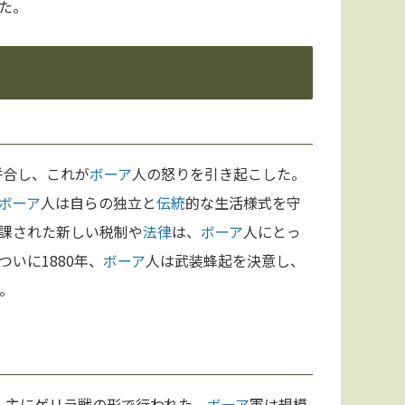
た。
併合し、これが
ボーア
人の怒りを引き起こした。
ボーア
人は自らの独立と
伝統
的な生活様式を守
課された新しい税制や
法律
は、
ボーア
人にとっ
いに1880年、
ボーア
人は武装蜂起を決意し、
。
れ、主にゲリラ戦の形で行われた。
ボーア
軍は規模