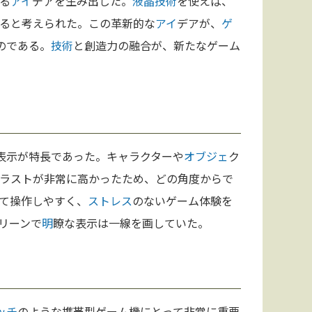
る
アイ
デアを生み出した。
液晶
技術
を使えば、
ると考えられた。この革新的な
アイ
デアが、
ゲ
のである。
技術
と創造力の融合が、新たなゲーム
表示が特長であった。キャラクターや
オブジェ
ク
ラストが非常に高かったため、どの角度からで
て操作しやすく、
ストレス
のないゲーム体験を
リーンで
明
瞭な表示は一線を画していた。
ッチ
のような携帯型ゲーム機にとって非常に重要