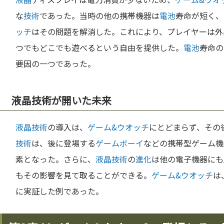
な
技術
であった。当時の他の携帯機器は
電池
寿命が短く、
ッチ
はその問題を解消した。これにより、プレイヤーは外
つでもどこでも遊べるという自由を提供した。
電池
寿命の
要因の一つであった。
液晶技術が開いた未来
液晶
技術
の導入は、
ゲーム&ウオッチ
にとどまらず、その
技術
は、後に登場する
ゲームボーイ
などの携帯型ゲーム機
素となった。さらに、
液晶
技術
の
進化
は他の電子機器にも
もその影響を見て取ることができる。
ゲーム&ウオッチ
は
に実証した例であった。