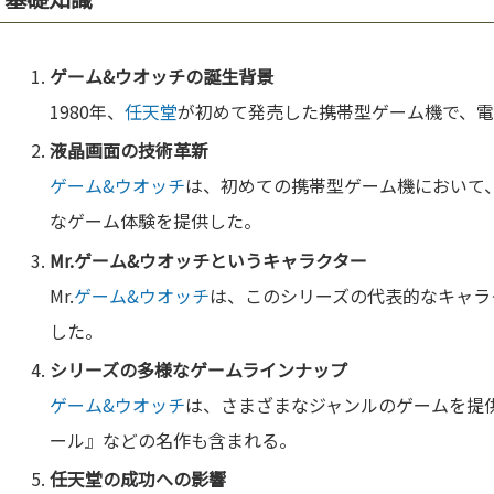
ゲーム&ウオッチ
の誕生背景
1980年、
任天堂
が初めて発売した携帯型ゲーム機で、
液晶
画面の
技術
革新
ゲーム&ウオッチ
は、初めての携帯型ゲーム機において
なゲーム体験を提供した。
Mr.
ゲーム&ウオッチ
というキャラクター
Mr.
ゲーム&ウオッチ
は、このシリーズの代表的なキャラ
した。
シリーズの多様なゲームラインナップ
ゲーム&ウオッチ
は、さまざまなジャンルのゲームを提
ール』などの名作も含まれる。
任天堂
の成功への影響