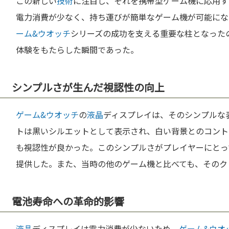
この新しい
技術
に注目し、それを携帯型ゲーム機に応用す
電力消費が少なく、持ち運びが簡単なゲーム機が可能にな
ーム&ウオッチ
シリーズの成功を支える重要な柱となった
体験をもたらした瞬間であった。
シンプルさが生んだ視認性の向上
ゲーム&ウオッチ
の
液晶
ディスプレイは、そのシンプルな
トは黒いシルエットとして表示され、白い背景とのコント
も視認性が良かった。このシンプルさがプレイヤーにとっ
提供した。また、当時の他のゲーム機と比べても、そのク
電池寿命への革命的影響
液晶
ディスプレイは電力消費が少ないため、
ゲーム&ウオ