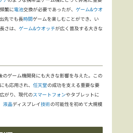
頻繁に
電池
交換が必要であったが、
ゲーム&ウオ
出先でも長
時間
ゲームを楽しむことができ、い
長さは、
ゲーム&ウオッチ
が広く普及する大きな
後のゲーム機開発にも大きな影響を与えた。この
にも応用され、
任天堂
の成功を支える重要な要
広がり、現代の
スマートフォン
やタブレットに
、
液晶
ディスプレイ
技術
の可能性を初めて大規模