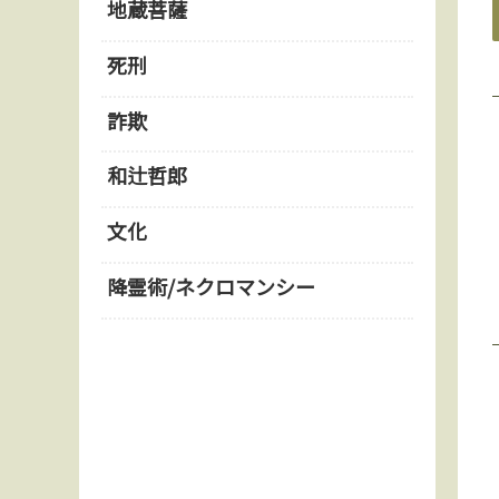
地蔵菩薩
死刑
詐欺
和辻哲郎
文化
降霊術/ネクロマンシー