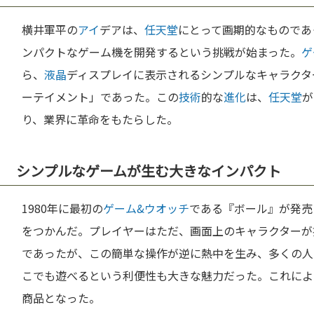
横井軍平の
アイ
デアは、
任天堂
にとって画期的なものであ
ンパクトなゲーム機を開発するという挑戦が始まった。
ゲ
ら、
液晶
ディスプレイに表示されるシンプルなキャラクタ
ーテイメント」であった。この
技術
的な
進化
は、
任天堂
が
り、業界に革命をもたらした。
シンプルなゲームが生む大きなインパクト
1980年に最初の
ゲーム&ウオッチ
である『ボール』が発売
をつかんだ。プレイヤーはただ、画面上のキャラクターが
であったが、この簡単な操作が逆に熱中を生み、多くの人
こでも遊べるという利便性も大きな魅力だった。これによ
商品となった。