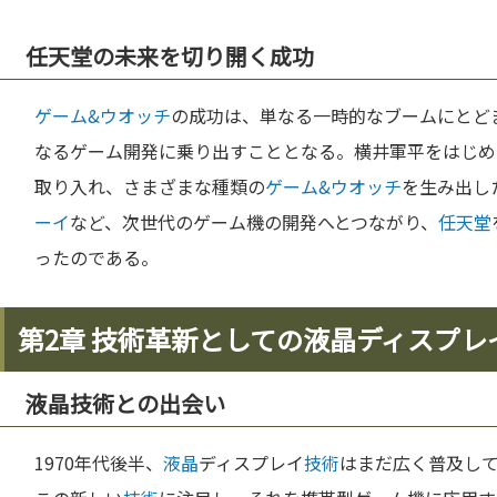
任天堂の未来を切り開く成功
ゲーム&ウオッチ
の成功は、単なる一時的なブームにとど
なるゲーム開発に乗り出すこととなる。横井軍平をはじめ
取り入れ、さまざまな種類の
ゲーム&ウオッチ
を生み出し
ーイ
など、次世代のゲーム機の開発へとつながり、
任天堂
ったのである。
第2章 技術革新としての液晶ディスプレ
液晶技術との出会い
1970年代後半、
液晶
ディスプレイ
技術
はまだ広く普及し