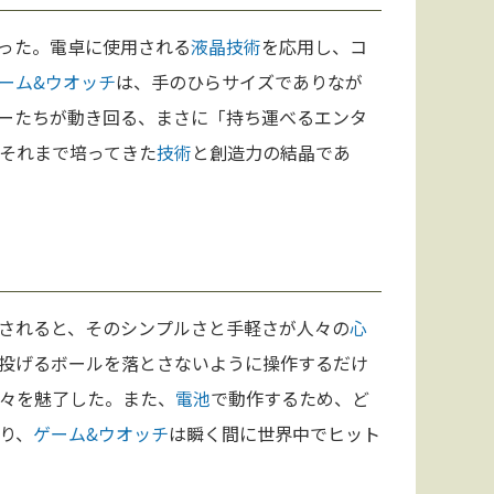
った。電卓に使用される
液晶
技術
を応用し、コ
ーム&ウオッチ
は、手のひらサイズでありなが
ーたちが動き回る、まさに「持ち運べるエンタ
それまで培ってきた
技術
と創造力の結晶であ
されると、そのシンプルさと手軽さが人々の
心
投げるボールを落とさないように操作するだけ
々を魅了した。また、
電池
で動作するため、ど
り、
ゲーム&ウオッチ
は瞬く間に世界中でヒット