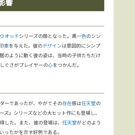
の影響
&ウオッチ
シリーズの顔となった。黒一
色
のシン
印
象
を与えた。彼の
デザイン
は意図的にシンプ
居のように動く彼の姿は、当時の子供たちだけ
しぐさがプレイヤーの
心
をつかんだ。
ターであったが、やがてその
存在
感は
任天堂
の
ーズ』シリーズなどの大ヒット作にも登場し、
得した。また、彼の登場は、
任天堂
がどのよう
いったかを示す好例である。