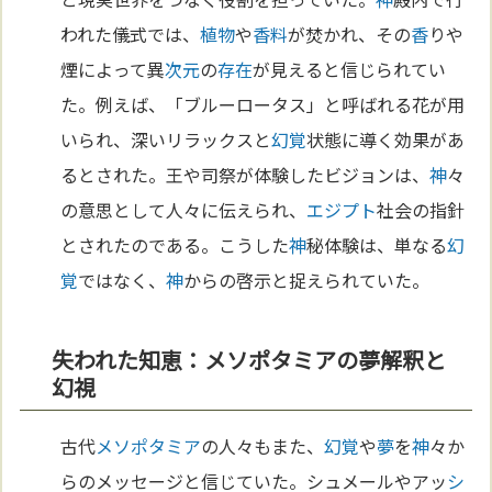
われた儀式では、
植物
や
香料
が焚かれ、その
香
りや
煙によって異
次元
の
存在
が見えると信じられてい
た。例えば、「ブルーロータス」と呼ばれる花が用
いられ、深いリラックスと
幻覚
状態に導く効果があ
るとされた。王や司祭が体験したビジョンは、
神
々
の意思として人々に伝えられ、
エジプト
社会の指針
とされたのである。こうした
神
秘体験は、単なる
幻
覚
ではなく、
神
からの啓示と捉えられていた。
失われた知恵：メソポタミアの夢解釈と
幻視
古代
メソポタミア
の人々もまた、
幻覚
や
夢
を
神
々か
らのメッセージと信じていた。シュメールやアッ
シ