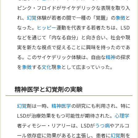
ピンク・フロイドがサイケデリックな表現を取り入
れ、
幻覚
体験が若者の間で一種の「覚醒」の
象徴
と
なった。
ヒッピー
運動を代表する若者たちは、LSD
などを通じて「内なる自分」と向き合い、社会や現
実を新たな視点で捉えることに興味を持ったのであ
る。このサイケデリック体験は、自由な
精神
の探求
を
象徴
する
文化
現
象
として広まっていった。
精神医学と幻覚剤の実験
幻覚
剤は一時、
精神医学
の研究にも利用され、特に
LSDが治療効果をもつ可能性が期待された。
心理学
者ティモシー・リアリーは、LSDが
うつ病
やアルコ
ール依存症に効果があると主張し、患者に
幻覚
剤を