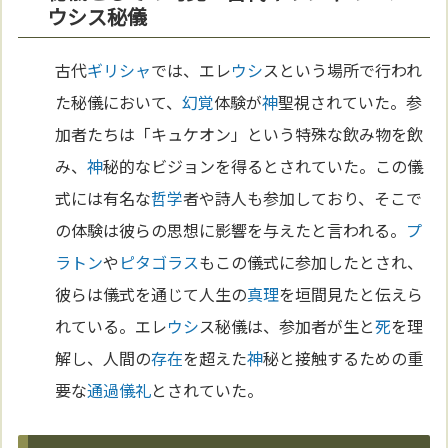
ウシス秘儀
古代
ギリシャ
では、エレ
ウシ
スという場所で行われ
た秘儀において、
幻覚
体験が
神
聖視されていた。参
加者たちは「キュケオン」という特殊な飲み物を飲
み、
神
秘的なビジョンを得るとされていた。この儀
式には有名な
哲学
者や詩人も参加しており、そこで
の体験は彼らの思想に影響を与えたと言われる。
プ
ラトン
や
ピタゴラス
もこの儀式に参加したとされ、
彼らは儀式を通じて人生の
真理
を垣間見たと伝えら
れている。エレ
ウシ
ス秘儀は、参加者が生と
死
を理
解し、人間の
存在
を超えた
神
秘と接触するための重
要な
通過儀礼
とされていた。