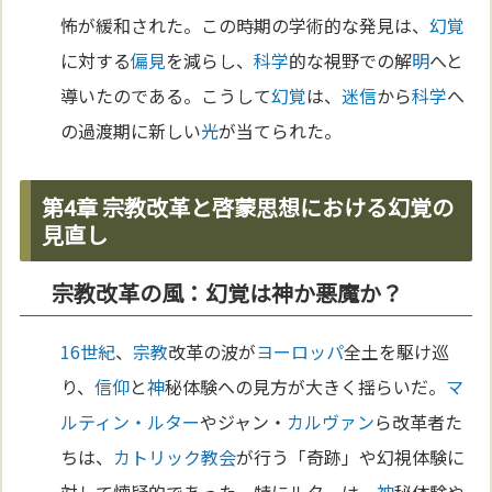
怖が緩和された。この時期の学術的な発見は、
幻覚
に対する
偏見
を減らし、
科学
的な視野での解
明
へと
導いたのである。こうして
幻覚
は、
迷信
から
科学
へ
の過渡期に新しい
光
が当てられた。
第4章 宗教改革と啓蒙思想における幻覚の
見直し
宗教改革の風：幻覚は神か悪魔か？
16世紀
、
宗教
改革の波が
ヨーロッパ
全土を駆け巡
り、
信仰
と
神
秘体験への見方が大きく揺らいだ。
マ
ルティン・ルター
やジャン・
カルヴァン
ら改革者た
ちは、
カトリック教会
が行う「奇跡」や幻視体験に