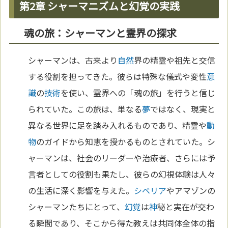
第2章 シャーマニズムと幻覚の実践
魂の旅：シャーマンと霊界の探求
シャーマンは、古来より
自然
界の精霊や祖先と交信
する役割を担ってきた。彼らは特殊な儀式や変性
意
識
の
技術
を使い、霊界への「魂の旅」を行うと信じ
られていた。この旅は、単なる
夢
ではなく、現実と
異なる世界に足を踏み入れるものであり、精霊や
動
物
のガイドから知恵を授かるものとされていた。シ
ャーマンは、社会のリーダーや治療者、さらには予
言者としての役割も果たし、彼らの幻視体験は人々
の生活に深く影響を与えた。
シベリア
やアマゾンの
シャーマンたちにとって、
幻覚
は
神
秘と実在が交わ
る瞬間であり、そこから得た教えは共同体全体の指