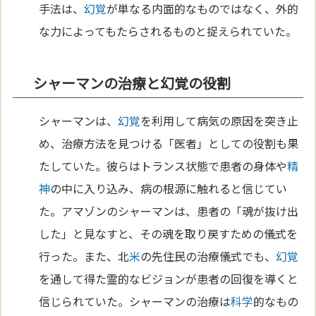
手法は、
幻覚
が単なる内面的なものではなく、外的
な力によってもたらされるものと捉えられていた。
シャーマンの治療と幻覚の役割
シャーマンは、
幻覚
を利用して病気の原因を突き止
め、治療方法を見つける「医者」としての役割も果
たしていた。彼らはトランス状態で患者の身体や
精
神
の中に入り込み、病の根源に触れると信じてい
た。アマゾンのシャーマンは、患者の「魂が抜け出
した」と見なすと、その魂を取り戻すための儀式を
行った。また、北
米
の先住民の治療儀式でも、
幻覚
を通して得た霊的なビジョンが患者の回復を導くと
信じられていた。シャーマンの治療は
科学
的なもの