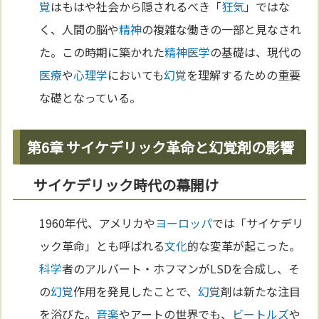
覚
はもはや社会から隠されるべき「
狂気
」ではな
く、人間の脳や
精神
の複雑な働きの一部と見なされ
た。この時期に築かれた
精神医学
の基礎は、現代の
医療
や
心理学
においても
幻覚
を理解するための重要
な礎となっている。
第6章 サイケデリック革命と幻覚剤の影響
サイケデリック時代の幕開け
1960年代、アメリカや
ヨーロッパ
では「サイケデリ
ック革命」とも呼ばれる
文化
的な変革が起こった。
科学
者のアルバート・ホフマンがLSDを合成し、そ
の
幻覚
作用を発見したことで、
幻覚
剤は新たな注目
を浴びた。
音楽
やアートの世界でも、
ビートルズ
や