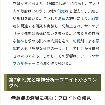
を脅かすと考えた。1960年代後半になると、アメリ
カの政府はLSDやその他の
幻覚
剤を違法とし、厳し
い規制を敷いた。こうした
法律
の施行により、
幻覚
剤に関連する研究や実験も一切禁止され、サイケデ
リック運動は急速に勢いを失った。若者たちの自由
な
精神
を求める試みは終焉を迎え、
幻覚
剤による
意
識
拡大も「危険な
薬物
の一つ」として社会から排除
されたのである。しかし、その影響は、アートや
サ
ブカルチャー
に
色
濃く残り続けた。
第7章 幻覚と精神分析—フロイトからユン
グへ
無意識の深層に挑む：フロイトの発見