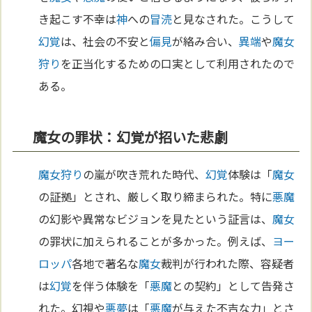
き起こす不幸は
神
への
冒涜
と見なされた。こうして
幻覚
は、社会の不安と
偏見
が絡み合い、
異端
や
魔女
狩り
を正当化するための口実として利用されたので
ある。
魔女の罪状：幻覚が招いた悲劇
魔女狩り
の嵐が吹き荒れた時代、
幻覚
体験は「
魔女
の証拠」とされ、厳しく取り締まられた。特に
悪魔
の幻影や異常なビジョンを見たという証言は、
魔女
の罪状に加えられることが多かった。例えば、
ヨー
ロッパ
各地で著名な
魔女
裁判が行われた際、容疑者
は
幻覚
を伴う体験を「
悪魔
との契約」として告発さ
れた。幻視や
悪
夢
は「
悪魔
が与えた不吉な力」とさ