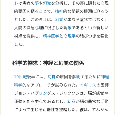
ト
は患者の
夢
や
幻覚
を分析し、その裏に隠れた
心
理
的要因を探ることで、
精神
的な問題の根源に迫ろう
とした。この考えは、
幻覚
が単なる症状ではなく、
人間の深層
心
理に根ざした現
象
であるという新しい
視点を提供し、
精神医学
と
心理学
の結びつきを強化
した。
科学的探求：神経と幻覚の関係
19世紀
後半には、
幻覚
の原因を解
明
するために
神経
科学
的なアプローチが試みられた。
イギリス
の医師
ジョン・ハグ
リン
グス・ジャクソンは、脳が感覚や
運動を司る中
心
であるとし、
幻覚
が脳の異常な活動
によって生じる可能性を提唱した。彼は、てんかん