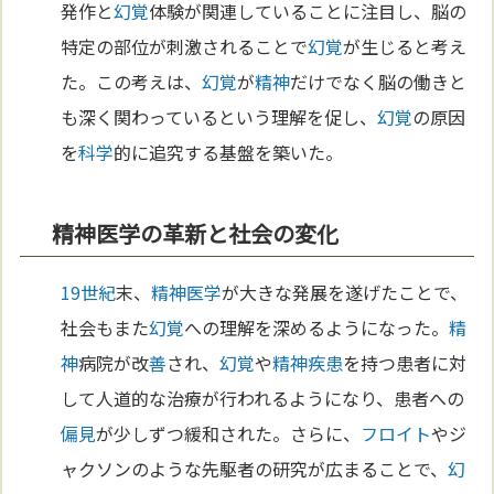
発作と
幻覚
体験が関連していることに注目し、脳の
特定の部位が刺激されることで
幻覚
が生じると考え
た。この考えは、
幻覚
が
精神
だけでなく脳の働きと
も深く関わっているという理解を促し、
幻覚
の原因
を
科学
的に追究する基盤を築いた。
精神医学の革新と社会の変化
19世紀
末、
精神医学
が大きな発展を遂げたことで、
社会もまた
幻覚
への理解を深めるようになった。
精
神
病院が改
善
され、
幻覚
や
精神疾患
を持つ患者に対
して人道的な治療が行われるようになり、患者への
偏見
が少しずつ緩和された。さらに、
フロイト
やジ
ャクソンのような先駆者の研究が広まることで、
幻