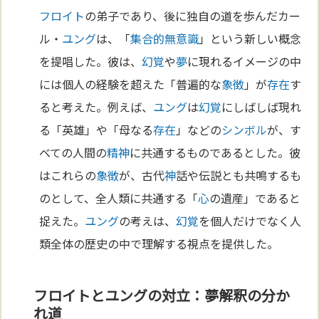
フロイト
の弟子であり、後に独自の道を歩んだカー
ル・
ユング
は、「
集合的無意識
」という新しい概念
を提唱した。彼は、
幻覚
や
夢
に現れるイメージの中
には個人の経験を超えた「普遍的な
象徴
」が
存在
す
ると考えた。例えば、
ユング
は
幻覚
にしばしば現れ
る「英雄」や「母なる
存在
」などの
シンボル
が、す
べての人間の
精神
に共通するものであるとした。彼
はこれらの
象徴
が、古代
神
話や伝説とも共鳴するも
のとして、全人類に共通する「
心
の遺産」であると
捉えた。
ユング
の考えは、
幻覚
を個人だけでなく人
類全体の歴史の中で理解する視点を提供した。
フロイトとユングの対立：夢解釈の分か
れ道