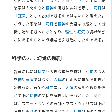
想家は人間の
心
と
精神
の働きに興味を示し、
幻覚
は
「
狂気
」として説
明
できるのではないかと考えた。
こうした思想は、
幻覚
を
精神
の異常な状態として分
析し始めるきっかけとなり、
理性
と
狂気
の境界がど
こにあるのかという議論を引き起こしたのである。
科学の力：幻覚の解剖
啓蒙時代には
科学
も大きな進展を遂げ、
幻覚
の原因
を
神
や
悪魔
ではなく、
人体
の仕組みに求める動きが
始まった。医師や
科学
者は、
人体
の解剖や観察を通
じて脳と
精神
の関係を解き
明
かそうとした。例え
ば、スコットランドの医師トマス・ウィリスは脳が
感覚や
思考
の中枢であると唱え、
幻覚
は脳の異常な