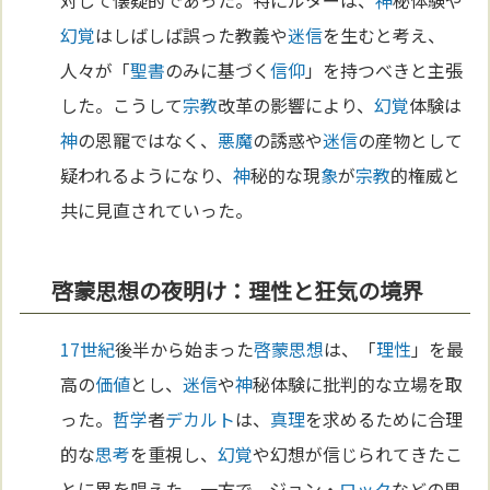
対して懐疑的であった。特にルターは、
神
秘体験や
幻覚
はしばしば誤った教義や
迷信
を生むと考え、
人々が「
聖書
のみに基づく
信仰
」を持つべきと主張
した。こうして
宗教
改革の影響により、
幻覚
体験は
神
の恩寵ではなく、
悪魔
の誘惑や
迷信
の産物として
疑われるようになり、
神
秘的な現
象
が
宗教
的権威と
共に見直されていった。
啓蒙思想の夜明け：理性と狂気の境界
17世紀
後半から始まった
啓蒙思想
は、「
理性
」を最
高の
価値
とし、
迷信
や
神
秘体験に批判的な立場を取
った。
哲学
者
デカルト
は、
真理
を求めるために合理
的な
思考
を重視し、
幻覚
や幻想が信じられてきたこ
とに異を唱えた。一方で、ジョン・
ロック
などの思