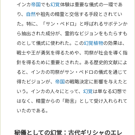
インカ
帝国
でも
幻覚
体験は重要な儀式の一環であ
り、
自然
や祖先の精霊と交信する手段とされてい
た。特に、「サン・ペドロ」と呼ばれるサボテンか
ら抽出された成分が、霊的なビジョンをもたらすも
のとして儀式に使われた。この
幻覚
植物
の効果は、
戦士や王が勇気を得るためや、司祭が社会を導く指
針を得るために重要とされた。ある歴史的文献によ
ると、インカの司祭がサン・ペドロの儀式を通じて
得たビジョンが、
帝国
の戦略決定に影響を与えたと
いう。インカの人々にとって、
幻覚
は単なる幻想で
はなく、精霊からの「助言」として受け入れられて
いたのである。
秘儀としての幻覚：古代ギリシャのエレ