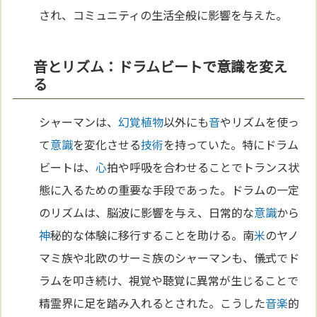
され、コミュニティの生活全般に影響を与えた。
音とリズム：ドラムビートで意識を変え
る
シャーマンは、
幻覚
植物
以外にも
音
やリズムを使っ
て
意識
を変化させる
技術
を持っていた。特にドラム
ビートは、
心
拍や呼吸を合わせることでトランス状
態に入るための重要な手段であった。ドラムの一定
のリズムは、脳波に影響を与え、日常的な
意識
から
神
秘的な体験に移行することを助ける。南
米
のヤノ
マミ族や北欧のサーミ族のシャーマンも、儀式でド
ラムを叩き続け、視覚や聴覚に異常が生じることで
精霊界に足を踏み入れるとされた。こうした
音楽
的