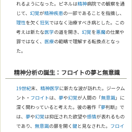
れるようになった。ピネルは
精神
病院での観察を通
じて、
幻覚
が
精神疾患
の一部であることを指摘し、
理性
を欠く
狂気
ではなく治療すべき病とした。この
考えは新たな
医学
の道を開き、
幻覚
を
悪魔
の仕業や
罪ではなく、
医療
の範疇で理解する転換点となっ
た。
精神分析の誕生：フロイトの夢と無意識
19世紀
末、
精神医学
に新たな波が訪れた。ジークム
ント・
フロイト
は、
夢
や
幻覚
が人間の「
無意識
」に
深く関わっていると考えた。彼の著作『
夢
判断』で
は、
夢
や
幻覚
は抑圧された欲望や
感情
が表れるもの
であり、
無意識
の扉を開く
鍵
と見なされた。
フロイ