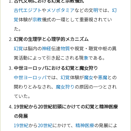
古代文
明
における
幻覚
と
宗教
儀式
古代エジプト
や
メソポタミア
などの文
明
では、
幻
覚
体験が
宗教
儀式の一環として重要視されてい
た。
幻覚
の生理学と
心理学
的メカニズム
幻覚
は脳内の
神経
伝達
物質
や視覚・聴覚中枢の異
常活動によって引き起こされる現
象
である。
中世
ヨーロッパ
における
幻覚
と
魔女狩り
中世
ヨーロッパ
では、
幻覚
体験が
魔女
や
悪魔
との
関わりとみなされ、
魔女狩り
の原因の一つとされ
ていた。
19世紀
から
20世紀
初頭にかけての
幻覚
と
精神
医療
の発展
19世紀
から
20世紀
にかけて、
精神
医療
の発展によ