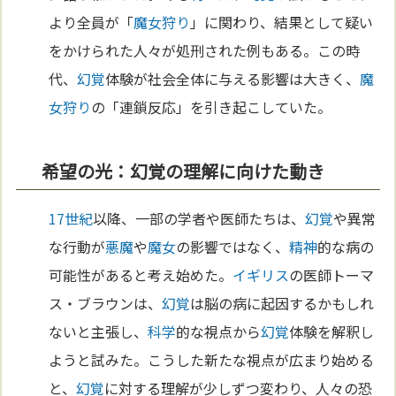
より全員が「
魔女狩り
」に関わり、結果として疑い
をかけられた人々が処刑された例もある。この時
代、
幻覚
体験が社会全体に与える影響は大きく、
魔
女狩り
の「連鎖反応」を引き起こしていた。
希望の光：幻覚の理解に向けた動き
17世紀
以降、一部の学者や医師たちは、
幻覚
や異常
な行動が
悪魔
や
魔女
の影響ではなく、
精神
的な病の
可能性があると考え始めた。
イギリス
の医師トーマ
ス・ブラウンは、
幻覚
は脳の病に起因するかもしれ
ないと主張し、
科学
的な視点から
幻覚
体験を解釈し
ようと試みた。こうした新たな視点が広まり始める
と、
幻覚
に対する理解が少しずつ変わり、人々の恐