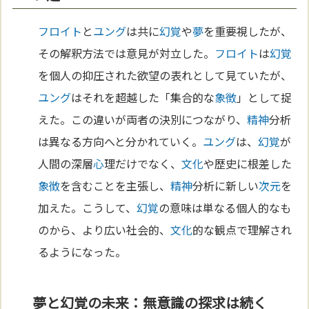
フロイト
と
ユング
は共に
幻覚
や
夢
を重要視したが、
その解釈方法では意見が対立した。
フロイト
は
幻覚
を個人の抑圧された欲望の表れとして見ていたが、
ユング
はそれを超越した「集合的な
象徴
」として捉
えた。この違いが両者の決別につながり、
精神
分析
は異なる方向へと分かれていく。
ユング
は、
幻覚
が
人間の深層
心
理だけでなく、
文化
や歴史に根差した
象徴
を含むことを主張し、
精神
分析に新しい
次元
を
加えた。こうして、
幻覚
の意味は単なる個人的なも
のから、より広い社会的、
文化
的な観点で理解され
るようになった。
夢と幻覚の未来：無意識の探求は続く