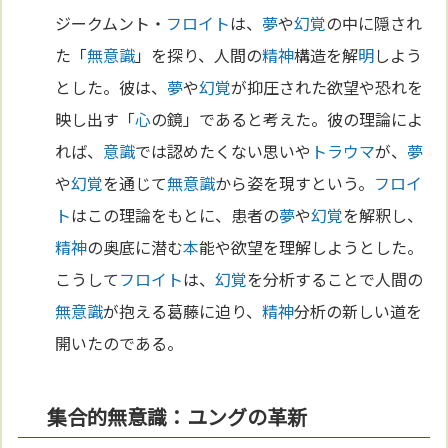
ジークムント・
フロイト
は、
夢
や
幻覚
の中に隠され
た「
無意識
」を探り、人間の
精神
構造を解
明
しよう
とした。彼は、
夢
や
幻覚
が抑圧された欲望や恐れを
映し出す「
心
の鏡」であると考えた。彼の理論によ
れば、
意識
では認めたくない思いや
トラウマ
が、
夢
や
幻覚
を通じて
無意識
から姿を現すという。
フロイ
ト
はこの理論をもとに、患者の
夢
や
幻覚
を解釈し、
精神
の奥底に潜む
本
能や欲望を理解しようとした。
こうして
フロイト
は、
幻覚
を分析することで人間の
無意識
が抱える葛藤に迫り、
精神
分析の新しい道を
開いたのである。
集合的無意識：ユングの革新