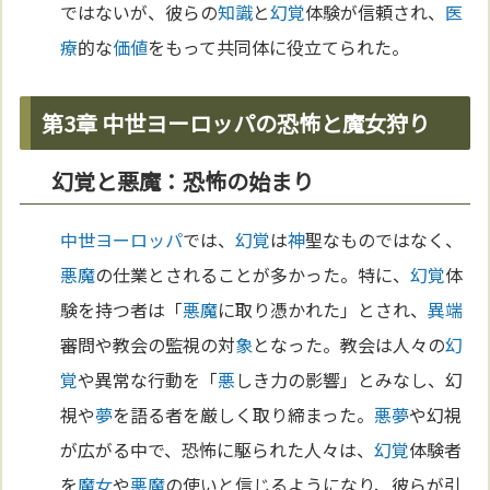
ではないが、彼らの
知識
と
幻覚
体験が信頼され、
医
療
的な
価値
をもって共同体に役立てられた。
第3章 中世ヨーロッパの恐怖と魔女狩り
幻覚と悪魔：恐怖の始まり
中世
ヨーロッパ
では、
幻覚
は
神
聖なものではなく、
悪魔
の仕業とされることが多かった。特に、
幻覚
体
験を持つ者は「
悪魔
に取り憑かれた」とされ、
異端
審問や教会の監視の対
象
となった。教会は人々の
幻
覚
や異常な行動を「
悪
しき力の影響」とみなし、幻
視や
夢
を語る者を厳しく取り締まった。
悪
夢
や幻視
が広がる中で、恐怖に駆られた人々は、
幻覚
体験者
を
魔女
や
悪魔
の使いと信じるようになり、彼らが引