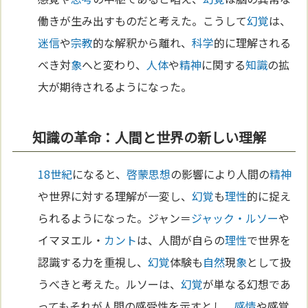
働きが生み出すものだと考えた。こうして
幻覚
は、
迷信
や
宗教
的な解釈から離れ、
科学
的に理解される
べき対
象
へと変わり、
人体
や
精神
に関する
知識
の拡
大が期待されるようになった。
知識の革命：人間と世界の新しい理解
18世紀
になると、
啓蒙思想
の影響により人間の
精神
や世界に対する理解が一変し、
幻覚
も
理性
的に捉え
られるようになった。ジャン＝
ジャック・ルソー
や
イマヌエル・
カント
は、人間が自らの
理性
で世界を
認識する力を重視し、
幻覚
体験も
自然
現
象
として扱
うべきと考えた。ルソーは、
幻覚
が単なる幻想であ
ってもそれが人間の感受性を示すとし、
感情
や感覚