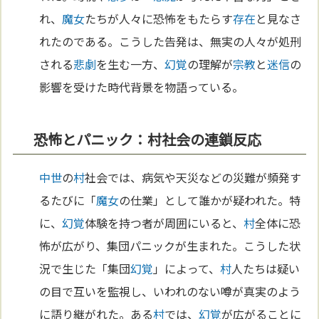
れ、
魔女
たちが人々に恐怖をもたらす
存在
と見なさ
れたのである。こうした告発は、無実の人々が処刑
される
悲劇
を生む一方、
幻覚
の理解が
宗教
と
迷信
の
影響を受けた時代背景を物語っている。
恐怖とパニック：村社会の連鎖反応
中世
の
村
社会では、病気や天災などの災難が頻発す
るたびに「
魔女
の仕業」として誰かが疑われた。特
に、
幻覚
体験を持つ者が周囲にいると、
村
全体に恐
怖が広がり、集団パニックが生まれた。こうした状
況で生じた「集団
幻覚
」によって、
村
人たちは疑い
の目で互いを監視し、いわれのない噂が真実のよう
に語り継がれた。ある
村
では、
幻覚
が広がることに