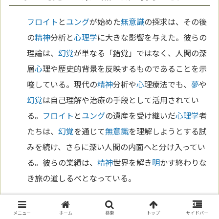
フロイト
と
ユング
が始めた
無意識
の探求は、その後
の
精神
分析と
心理学
に大きな影響を与えた。彼らの
理論は、
幻覚
が単なる「錯覚」ではなく、人間の深
層
心
理や歴史的背景を反映するものであることを示
唆している。現代の
精神
分析や
心
理療法でも、
夢
や
幻覚
は自己理解や治療の手段として活用されてい
る。
フロイト
と
ユング
の遺産を受け継いだ
心理学
者
たちは、
幻覚
を通じて
無意識
を理解しようとする試
みを続け、さらに深い人間の内面へと分け入ってい
る。彼らの業績は、
精神
世界を解き
明
かす終わりな
き旅の道しるべとなっている。
第8章 幻覚の神経科学的理解
メニュー
ホーム
検索
トップ
サイドバー