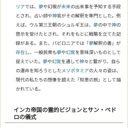
リア
では、
夢
や幻視が
未来
の出来事を予知する手段
とされ、占い師や
神
官がその解釈を専門とした。例
えば、ウル第三王朝のシュルギ王は、
夢
の中で
神
の
啓示を受けたとされ、それをもとに戦略を立てた記
録がある。また、バビロニアでは「
夢
解釈の書」が
存在
し、一般民衆も
夢
や
幻覚
を意味深いものとして
捉えていた。
夢
や
幻覚
を通して
神
々と繋がり、自ら
の運命を知ろうとした
メソポタミア
の人々の姿は、
現代の私たちの想像を超えた「知恵の旅」として描
かれている。
インカ帝国の霊的ビジョンとサン・ペド
ロの儀式