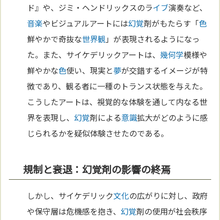
ド』や、ジミ・ヘンドリックスのラ
イブ
演奏など、
音楽
やビジュアルアートには
幻覚
剤がもたらす「
色
鮮やかで奇抜な
世界観
」が表現されるようになっ
た。また、サイケデリックアートは、
幾何学
模様や
鮮やかな
色
使い、現実と
夢
が交錯するイメージが特
徴であり、観る者に一種のトランス状態を与えた。
こうしたアートは、視覚的な体験を通して内なる世
界を表現し、
幻覚
剤による
意識
拡大がどのように感
じられるかを疑似体験させたのである。
規制と衰退：幻覚剤の影響の終焉
しかし、サイケデリック
文化
の広がりに対し、政府
や保守層は危機感を抱き、
幻覚
剤の使用が社会秩序