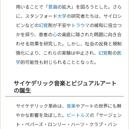
用いることで「
意識
の拡大」を図ろうとした。さら
に、スタンフォード
大学
の研究者たちは、サイロシ
ビンなどの
幻覚
剤が不安や
トラウマ
の緩和に役立つ
かを探り、患者の
心
の奥底に隠された問題に向き合
わせる効果を研究した。しかし、社会の反発と規制
強化により、これらの実験は中止され、
幻覚
剤の
医
学
的可能性も封じられることとなった。
サイケデリック音楽とビジュアルアート
の誕生
サイケデリック革命は、
音楽
やアートの世界にも鮮
やかな影響を及ぼした。
ビートルズ
の『サージェン
ト・ペパーズ・ロンリー・ハーツ・クラブ・バン