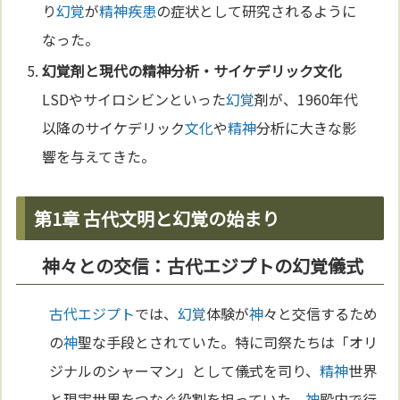
り
幻覚
が
精神疾患
の症状として研究されるように
なった。
幻覚
剤と現代の
精神
分析・サイケデリック
文化
LSDやサイロシビンといった
幻覚
剤が、1960年代
以降のサイケデリック
文化
や
精神
分析に大きな影
響を与えてきた。
第1章 古代文明と幻覚の始まり
神々との交信：古代エジプトの幻覚儀式
古代エジプト
では、
幻覚
体験が
神
々と交信するため
の
神
聖な手段とされていた。特に司祭たちは「オリ
ジナルのシャーマン」として儀式を司り、
精神
世界
と現実世界をつなぐ役割を担っていた。
神
殿内で行