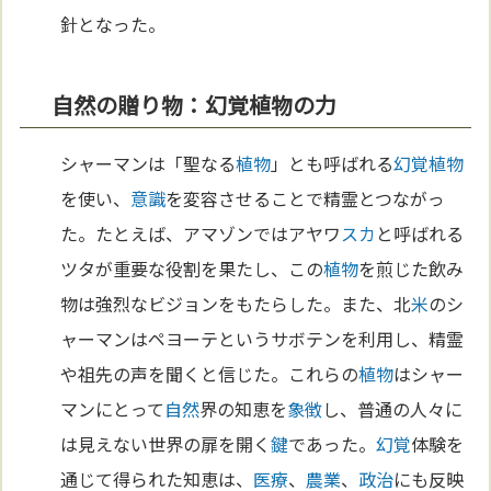
針となった。
自然の贈り物：幻覚植物の力
シャーマンは「聖なる
植物
」とも呼ばれる
幻覚
植物
を使い、
意識
を変容させることで精霊とつながっ
た。たとえば、アマゾンではアヤワ
スカ
と呼ばれる
ツタが重要な役割を果たし、この
植物
を煎じた飲み
物は強烈なビジョンをもたらした。また、北
米
のシ
ャーマンはペヨーテというサボテンを利用し、精霊
や祖先の声を聞くと信じた。これらの
植物
はシャー
マンにとって
自然
界の知恵を
象徴
し、普通の人々に
は見えない世界の扉を開く
鍵
であった。
幻覚
体験を
通じて得られた知恵は、
医療
、
農業
、
政治
にも反映