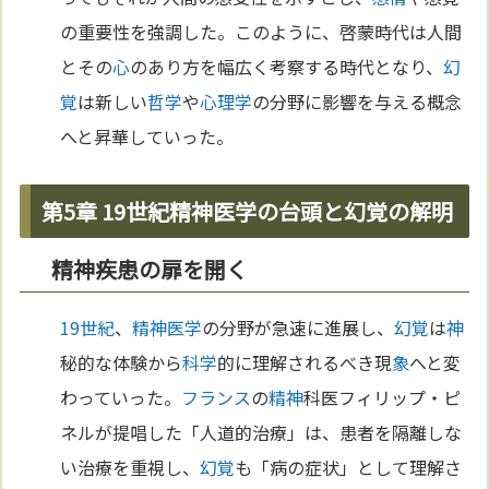
の重要性を強調した。このように、啓蒙時代は人間
とその
心
のあり方を幅広く考察する時代となり、
幻
覚
は新しい
哲学
や
心理学
の分野に影響を与える概念
へと昇華していった。
第5章 19世紀精神医学の台頭と幻覚の解明
精神疾患の扉を開く
19世紀
、
精神医学
の分野が急速に進展し、
幻覚
は
神
秘的な体験から
科学
的に理解されるべき現
象
へと変
わっていった。
フランス
の
精神
科医フィリップ・ピ
ネルが提唱した「人道的治療」は、患者を隔離しな
い治療を重視し、
幻覚
も「病の症状」として理解さ